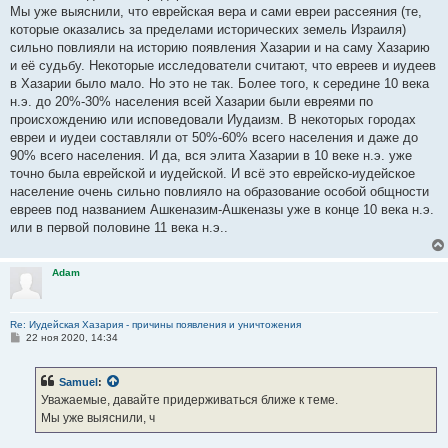
б
Мы уже выяснили, что еврейская вера и сами евреи рассеяния (те,
щ
е
которые оказались за пределами исторических земель Израиля)
н
сильно повлияли на историю появления Хазарии и на саму Хазарию
и
е
и её судьбу. Некоторые исследователи считают, что евреев и иудеев
в Хазарии было мало. Но это не так. Более того, к середине 10 века
н.э. до 20%-30% населения всей Хазарии были евреями по
происхождению или исповедовали Иудаизм. В некоторых городах
евреи и иудеи составляли от 50%-60% всего населения и даже до
90% всего населения. И да, вся элита Хазарии в 10 веке н.э. уже
точно была еврейской и иудейской. И всё это еврейско-иудейское
население очень сильно повлияло на образование особой общности
евреев под названием Ашкеназим-Ашкеназы уже в конце 10 века н.э.
или в первой половине 11 века н.э..
Adam
Re: Иудейская Хазария - причины появления и уничтожения
С
22 ноя 2020, 14:34
о
о
б
Samuel
:
щ
е
Уважаемые, давайте придерживаться ближе к теме.
н
Мы уже выяснили, ч
и
е