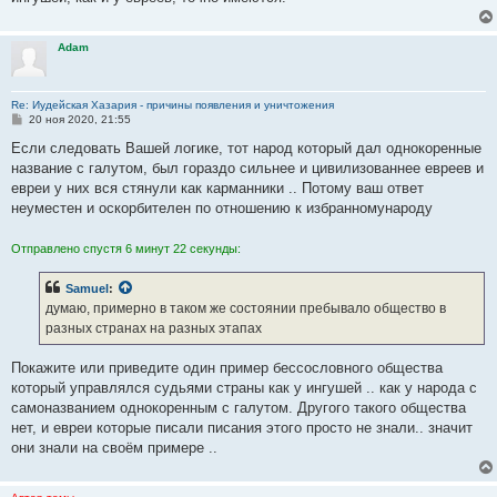
Adam
Re: Иудейская Хазария - причины появления и уничтожения
С
20 ноя 2020, 21:55
о
о
Если следовать Вашей логике, тот народ который дал однокоренные
б
название с галутом, был гораздо сильнее и цивилизованнее евреев и
щ
е
евреи у них вся стянули как карманники .. Потому ваш ответ
н
неуместен и оскорбителен по отношению к избранномународу
и
е
Отправлено спустя 6 минут 22 секунды:
Samuel
:
думаю, примерно в таком же состоянии пребывало общество в
разных странах на разных этапах
Покажите или приведите один пример бессословного общества
который управлялся судьями страны как у ингушей .. как у народа с
самоназванием однокоренным с галутом. Другого такого общества
нет, и евреи которые писали писания этого просто не знали.. значит
они знали на своём примере ..