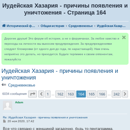
Иудейская Хазария - причины появления и
уничтожения - Страница 164
Исторический форум
Общая история
Средневековье
Иудейская Хазария - причины появления и уничтожения
Дорогие друзья! Это форум об истории, а не о форумчанах. За любое хамство и
переходы на личности мы выносим предупреждения. За предупреждениями
следуют блокировки (от одного дня до года, по нарастающей). Нам очень
неприятно это делать, но приходится. Будьте терпимее к своим оппонентам,
пожалуйста
Иудейская Хазария - причины появления и
уничтожения
⇐
Средневековье
Страница
164
из
242
1
162
163
164
165
166
242
Пред.
6034 сообщения
…
…
Adam
Re: Иудейская Хазария - причины появления и уничтожения
С
20 ноя 2020, 17:42
о
о
Все что связано с женщиной загадочно, будь то пентаграмма,