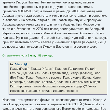
времена Иисуса Навина. Тем не менее, как я думаю, первые
еврейские переселенцы в разных других странах появились
примерно 4000-4500 лет, а может и ранее. Да, 4000 лет назад жил
Авраам и уже тогда евреи стали жить в разных странах - в основном,
в Ханаане и на землях рядом с ним. Затем при внуке и правнуках
Авраама евреи жили уже и в Египте и в Аравии. При Моисее они
жили и в Эфиопии...А 2700 лет назад после уничтожения Ассирией
Израиля евреи жили уже в Малой Азии, на землях Армении, Сирии,
Кавказа. Ну и так далее. И это всё было ещё и до той эпохи, которую
принято называть эпохой галута у нынешних евреев (и иудеев) - ещё
до переселения иудеев из Иудеи в Вавилон и на земли рядом.
Отправлено спустя 8 минут 51 секунду:
Adam
:
Галаа (Гилия), Галаад (=Галат), Галилея, Галгал (или Гилгал),
Гахила (Ждебель ель Кола), Гауланитида, Гелвуй (Гелбон), Гило
(Бет Гала), Голан, Голанские высоты, Гелул, Кеила (Кеиль, Кеил),
Келесирия, Каллирое, Калкилие, Колоние, Нахр эль Кельб, вади
Келт (протекает мимо Иерихона и впадает в Иордан)? Гелия
Ингушетия Назрань / Галилея Израиль Назарян
Назарян - это армянская фамилия, произошедшая от имени Назар. А
имя Назар, вероятно, связано с термином НАЗОРЕЙ (Назир). И это
слово значит святого или освященного Богом особого человека. Все