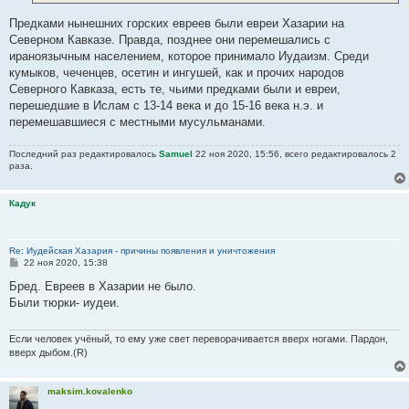
Предками нынешних горских евреев были евреи Хазарии на
Северном Кавказе. Правда, позднее они перемешались с
ираноязычным населением, которое принимало Иудаизм. Среди
кумыков, чеченцев, осетин и ингушей, как и прочих народов
Северного Кавказа, есть те, чьими предками были и евреи,
перешедшие в Ислам с 13-14 века и до 15-16 века н.э. и
перемешавшиеся с местными мусульманами.
Последний раз редактировалось
Samuel
22 ноя 2020, 15:56, всего редактировалось 2
раза.
Кадук
Re: Иудейская Хазария - причины появления и уничтожения
С
22 ноя 2020, 15:38
о
о
Бред. Евреев в Хазарии не было.
б
Были тюрки- иудеи.
щ
е
н
и
Если человек учёный, то ему уже свет переворачивается вверх ногами. Пардон,
е
вверх дыбом.(R)
maksim.kovalenko