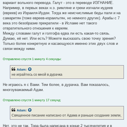
вариант вольного перевода. Галут - это в переводе ИЗГНАНИЕ.
Например, в первых веках н.э. римляне и греки изгнали иудеев
(евреев) из Израиля-Иудеи. Тогда же неисчислимые беды пали и на
самаритян (тоже евреев-израильтян, но немного других). Арабы с 7
века это безобразие прекратили - в Исламе нет такого
отвратительного отношения к евреям.
Между словами галут и голгофа едва ли есть какая-то связь.
Думаю, её нет. Или есть? Можете высказать свою точку зрения?
Только более конкретную и касающуюся именно этих двух слов и
связи между ними.
Отправлено спустя 1 минуту 4 секунды:
Adam
:
не играйтесь со мной в дурачка
Не играюсь я с Вами. Тем более, в дурачка. Вам показалось,
многоуважаемый Адам.
Отправлено спустя 1 минуту 17 секунд:
Adam
:
Священное писание написано от Адама и раньше создание земли,
Нет, это не так. Тора была написана в конце 2 тысячелетия и в