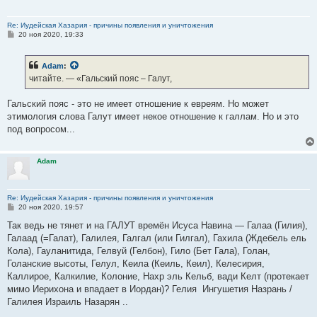
Re: Иудейская Хазария - причины появления и уничтожения
С
20 ноя 2020, 19:33
о
о
б
Adam
:
щ
е
читайте. — «Гальский пояс – Галут,
н
и
е
Гальский пояс - это не имеет отношение к евреям. Но может
этимология слова Галут имеет некое отношение к галлам. Но и это
под вопросом...
Adam
Re: Иудейская Хазария - причины появления и уничтожения
С
20 ноя 2020, 19:57
о
о
Так ведь не тянет и на ГАЛУТ времён Исуса Навина — Галаа (Гилия),
б
Галаад (=Галат), Галилея, Галгал (или Гилгал), Гахила (Ждебель ель
щ
е
Кола), Гауланитида, Гелвуй (Гелбон), Гило (Бет Гала), Голан,
н
Голанские высоты, Гелул, Кеила (Кеиль, Кеил), Келесирия,
и
е
Каллирое, Калкилие, Колоние, Нахр эль Кельб, вади Келт (протекает
мимо Иерихона и впадает в Иордан)? Гелия Ингушетия Назрань /
Галилея Израиль Назарян ..