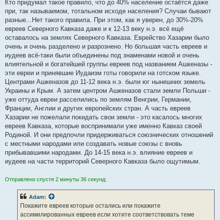
Кто придумал такое правило, что до 40% население остаётся даже
при, так называемом, тотальном исходе населения? Случаи бывают
разные...Нет такого правила. При этом, как я уверен, до 30%-20%
евреев Северного Кавказа даже и к 12-13 веку н.э. всё ещё
оставалось на землях Северного Кавказа. Еврейство Хазарии было
очень и очень разделено и разрознено. Но большая часть евреев и
иудеев всё-таки были объединены под знаменами новой и очень
влиятельной и богатейшей группы евреев под названием Ашкеназы -
эти евреи и принявшие Иудаизм готы говорили на готском языке.
Центрами Ашкеназов до 11-12 века н.э. были юг нынешних земель
Украины и Крым. А затем центром Ашкеназов стали земли Польши -
уже оттуда евреи расселились по землям Венгрии, Германии,
Франции, Англии и других европейских стран. А часть евреев
Хазарии не пожелали покидать свои земли - это касалось многих
евреев Кавказа, которые воспринимали уже именно Кавказ своей
Родиной. И они предпочли придерживаться союзнических отношений
с местными народами или создавать новые союзы с вновь
прибывавшими народами. До 14-15 века н.э. влияние евреев и
иудеев на части территорий Северного Кавказа было ощутимым.
Отправлено спустя 2 минуты 36 секунд:
Adam
:
Покажите евреев которые остались или покажите
ассимилированных евреев если хотите соответствовать теме