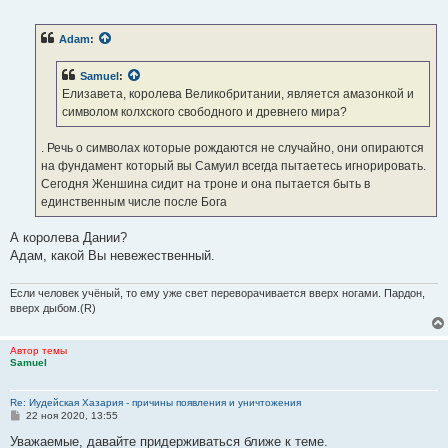
о
о
б
Adam
:
щ
е
н
Samuel
:
и
е
Елизавета, королева Великобритании, является амазонкой и
символом колхского свободного и древнего мира?
. Речь о символах которые рождаются не случайно, они опираются
на фундамент который вы Самуил всегда пытаетесь игнорировать.
Сегодня Женшина сидит на троне и она пытается быть в
единственным числе после Бога
А королева Дании?
Адам, какой Вы невежественный.
Если человек учёный, то ему уже свет переворачивается вверх ногами. Пардон,
вверх дыбом.(R)
Автор темы
Samuel
Re: Иудейская Хазария - причины появления и уничтожения
С
22 ноя 2020, 13:55
о
о
Уважаемые, давайте придерживаться ближе к теме.