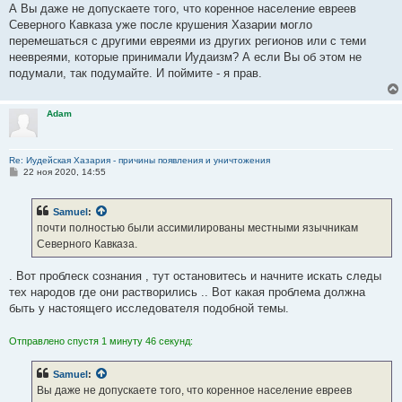
А Вы даже не допускаете того, что коренное население евреев
Северного Кавказа уже после крушения Хазарии могло
перемешаться с другими евреями из других регионов или с теми
неевреями, которые принимали Иудаизм? А если Вы об этом не
подумали, так подумайте. И поймите - я прав.
Adam
Re: Иудейская Хазария - причины появления и уничтожения
С
22 ноя 2020, 14:55
о
о
б
Samuel
:
щ
е
почти полностью были ассимилированы местными язычникам
н
Северного Кавказа.
и
е
. Вот проблеск сознания , тут остановитесь и начните искать следы
тех народов где они растворились .. Вот какая проблема должна
быть у настоящего исследователя подобной темы.
Отправлено спустя 1 минуту 46 секунд:
Samuel
:
Вы даже не допускаете того, что коренное население евреев