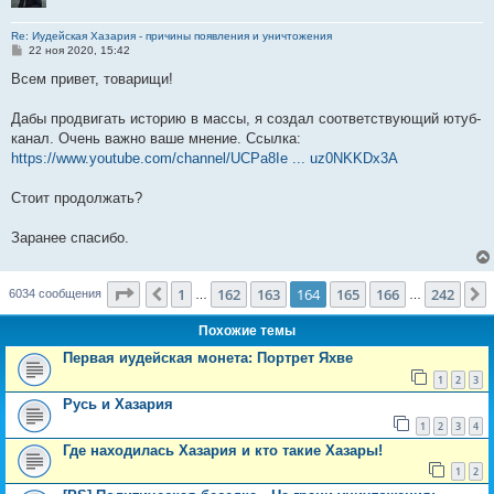
Re: Иудейская Хазария - причины появления и уничтожения
С
22 ноя 2020, 15:42
о
о
Всем привет, товарищи!
б
щ
е
Дабы продвигать историю в массы, я создал соответствующий ютуб-
н
канал. Очень важно ваше мнение. Ссылка:
и
е
https://www.youtube.com/channel/UCPa8Ie ... uz0NKKDx3A
Стоит продолжать?
Заранее спасибо.
Страница
164
из
242
1
162
163
164
165
166
242
Пред.
6034 сообщения
…
…
Похожие темы
Первая иудейская монета: Портрет Яхве
1
2
3
Русь и Хазария
1
2
3
4
Где находилась Хазария и кто такие Хазары!
1
2