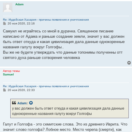
Adam
Re: Иудейская Хазария - причины появления и уничтожения
С
20 ноя 2020, 22:16
о
о
Самуил не играйтесь со мной в дурачка. Священное писание
б
написано от Адама и раньше создание земли, значит у вас должен
щ
е
быть ответ откуда и какая цивилизация дала данные однокоренные
н
названия галуту вокруг Голгофы..
и
е
Вы же не будете утверждать что данные топонимы полученны отт
святого духа раньше сотворения человека
Автор темы
Samuel
Re: Иудейская Хазария - причины появления и уничтожения
С
20 ноя 2020, 22:33
о
о
б
Adam
:
щ
е
у вас должен быть ответ откуда и какая цивилизация дала данные
н
однокоренные названия галуту вокруг Голгофы
и
е
Галут и Голгофа - это семитские слова. Это из древнего Иврита. Что
значит слово голгофа? Лобное место. Место черепа (смерти), как