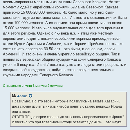
ассимилированы местными язычникам Северного Кавказа. На тот
момент людей с еврейскими корнями была на Северном Кавказе
примерно 15 000-20 000 человек. Их было мало, но у них были
союзники - другие племена местные. И вместе с союзниками их было
около 100 000 человек. А их совместная армия насчитывала около
15 000 человек. И это была внушительная сила для того времени и
для этого региона. Однако с 4-5 века н.э. к этим уже местным
евреям или людям с некими еврейскими корнями присоединяться
стали Иудеи Армении и Албании, как и Персии. Прибыло несколько
сотен тысяч евреев за 30-50 лет - это были, в основном, евреи
Армении!! И это очень и очень укрепило еврейскую общину. Так и
появилась еврейская община кузарим-хазарим Северного Кавказа
уже к 5-6 веку н.э. И в 6-7 веке н.э. уже эти люди стали процветать и
создали своё государство, войдя в союз сразу с несколькими
крупными народами Северного Кавказа.
Отправлено спустя 3 минуты 2 секунды:
Adam
:
Правильно. Но это евреи которые появились на закате Хазарии,
достаточно изучить их язык чтобы понять с какого периода Ирана
они вышли.
ОТВЕТЬТЕ где евреи хазары до этих новых переселенцев с Ирана?
Известно что при тотальном исходе остаются до 40% ... это наука