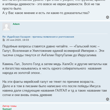
и албанцы древности - это вовсе не евреи древности. Всё не так
просто было.
А у Вас какое мнение и есть ли какие-то доказательства?
Adam
Re: Иудейская Хазария - причины появления и уничтожения
С
20 ноя 2020, 19:03
о
о
Подобные вопросы ставятся давно читайте. — «Гальский пояс –
б
Галут, Вселенная и Уничтожение единой всемирной Империи.». Эти
щ
е
тысячи следы тянутся от АнГелии ПортуГалии до Иерусалима
н
и
е
Камень Гал, Золото Голд а затем медь ХалкОс и другие металлы как
и богатства назывались в честь одного собирательного названия
народа из золотой эпохи..
На эти факты еврейский галут не тянет по причине возраста..
Дело и в том в писании было написано что после победы Иисуса
навина дали следующие названия ГАЛГАЛ и тд а таких названии там
сотни и они вновь очень древние
Автор темы
Samuel