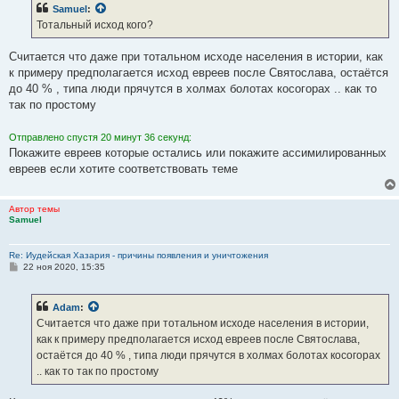
б
Samuel
:
щ
е
Тотальный исход кого?
н
и
е
Считается что даже при тотальном исходе населения в истории, как
к примеру предполагается исход евреев после Святослава, остаётся
до 40 % , типа люди прячутся в холмах болотах косогорах .. как то
так по простому
Отправлено спустя 20 минут 36 секунд:
Покажите евреев которые остались или покажите ассимилированных
евреев если хотите соответствовать теме
Автор темы
Samuel
Re: Иудейская Хазария - причины появления и уничтожения
С
22 ноя 2020, 15:35
о
о
б
Adam
:
щ
е
Считается что даже при тотальном исходе населения в истории,
н
как к примеру предполагается исход евреев после Святослава,
и
е
остаётся до 40 % , типа люди прячутся в холмах болотах косогорах
.. как то так по простому