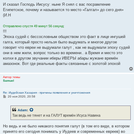
И сказал Господь Иисусу: ныне Я снял с вас посрамление
Египетское, почему и называется то место «Галгал» до сего дня»
(И.Н
Отправлено спустя 49 минут 56 секунд:
!!!
Эпоха судей с бессословным обществом это факт в лице ингушей
галга, который просто нельзя было выдумать и многое другое
говорит что евреи не выдумали галут , как не выдумали эпоху судей
они в нем жили, вопрос только во времени.. а Время и место это
колхи в другом звучании иберы ИВЕРЫ абары жужане времён
амазонок. Вот где реальные факты связанные с золотой эпохой
Автор темы
Samuel
Re: Иудейская Хазария - причины появления и уничтожения
С
20 ноя 2020, 20:58
о
о
б
Adam
:
щ
е
Так ведь не тянет и на ГАЛУТ времён Исуса Навина
н
и
е
Но ведь и не было никакого понятия галут (в том его виде, в котором
принято его сегодня понимать у Иудеев и современных евреев) во