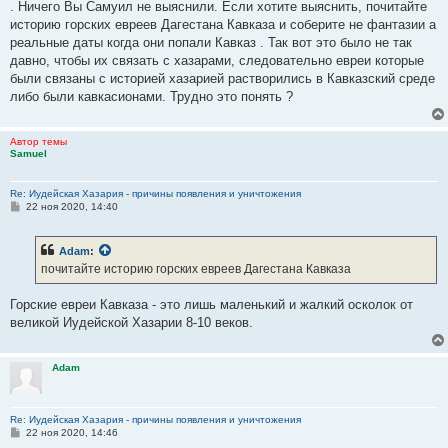
. Ничего Вы Самуил не выяснили. Если хотите выяснить, почитайте
историю горских евреев Дагестана Кавказа и соберите не фантазии а
реальные даты когда они попали Кавказ . Так вот это было не так
давно, чтобы их связать с хазарами, следовательно евреи которые
были связаны с историей хазарией растворились в Кавказский среде
либо были кавкасионами. Трудно это понять ?
Автор темы
Samuel
Re: Иудейская Хазария - причины появления и уничтожения
С
22 ноя 2020, 14:40
о
о
б
Adam
:
щ
е
почитайте историю горских евреев Дагестана Кавказа
н
и
е
Горские евреи Кавказа - это лишь маленький и жалкий осколок от
великой Иудейской Хазарии 8-10 веков.
Adam
Re: Иудейская Хазария - причины появления и уничтожения
С
22 ноя 2020, 14:46
о