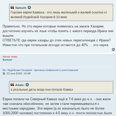
о
б
Samuel
:
щ
е
Горские евреи Кавказа - это лишь маленький и жалкий осколок от
н
великой Иудейской Хазарии 8-10 веко
и
е
Правильно. Но это евреи которые появились на закате Хазарии,
достаточно изучить их язык чтобы понять с какого периода Ирана они
вышли.
ОТВЕТЬТЕ где евреи хазары до этих новых переселенцев с Ирана?
Известно что при тотальном исходе остаются до 40% ... это наука
Автор темы
Samuel
Re: Иудейская Хазария - причины появления и уничтожения
С
22 ноя 2020, 14:48
о
о
б
Adam
:
щ
е
а реальные даты когда они попали Кавказ
н
и
е
Евреи попали на Северный Кавказ ещё в 7-6 веке до н.э. - они жили
там сначала обособленно, но затем стали перемешиваться с
местными народами. Эти евреи (а их изначально было не более
1000-2000 человек) постепенно к 4-5 веку н.э. почти полностью были