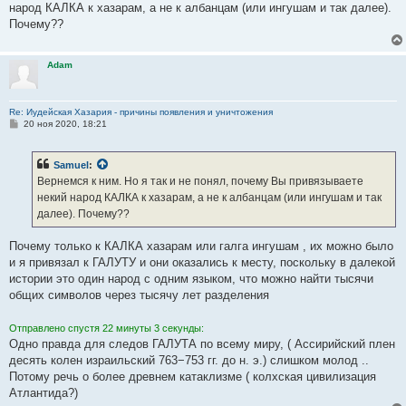
народ КАЛКА к хазарам, а не к албанцам (или ингушам и так далее).
Почему??
Adam
Re: Иудейская Хазария - причины появления и уничтожения
С
20 ноя 2020, 18:21
о
о
б
Samuel
:
щ
е
Вернемся к ним. Но я так и не понял, почему Вы привязываете
н
некий народ КАЛКА к хазарам, а не к албанцам (или ингушам и так
и
е
далее). Почему??
Почему только к КАЛКА хазарам или галга ингушам , их можно было
и я привязал к ГАЛУТУ и они оказались к месту, поскольку в далекой
истории это один народ с одним языком, что можно найти тысячи
общих символов через тысячу лет разделения
Отправлено спустя 22 минуты 3 секунды:
Одно правда для следов ГАЛУТА по всему миру, ( Ассирийский плен
десять колен израильский 763−753 гг. до н. э.) слишком молод ..
Потому речь о более древнем катаклизме ( колхская цивилизация
Атлантида?)