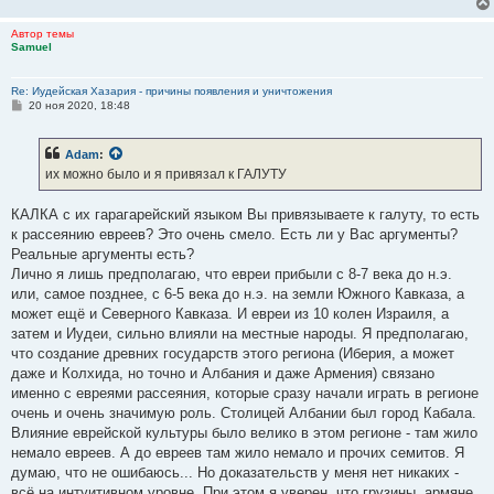
Автор темы
Samuel
Re: Иудейская Хазария - причины появления и уничтожения
С
20 ноя 2020, 18:48
о
о
б
Adam
:
щ
е
их можно было и я привязал к ГАЛУТУ
н
и
е
КАЛКА с их гарагарейский языком Вы привязываете к галуту, то есть
к рассеянию евреев? Это очень смело. Есть ли у Вас аргументы?
Реальные аргументы есть?
Лично я лишь предполагаю, что евреи прибыли с 8-7 века до н.э.
или, самое позднее, с 6-5 века до н.э. на земли Южного Кавказа, а
может ещё и Северного Кавказа. И евреи из 10 колен Израиля, а
затем и Иудеи, сильно влияли на местные народы. Я предполагаю,
что создание древних государств этого региона (Иберия, а может
даже и Колхида, но точно и Албания и даже Армения) связано
именно с евреями рассеяния, которые сразу начали играть в регионе
очень и очень значимую роль. Столицей Албании был город Кабала.
Влияние еврейской культуры было велико в этом регионе - там жило
немало евреев. А до евреев там жило немало и прочих семитов. Я
думаю, что не ошибаюсь... Но доказательств у меня нет никаких -
всё на интуитивном уровне. При этом я уверен, что грузины, армяне