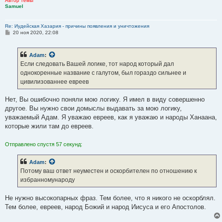
Автор темы
Samuel
Re: Иудейская Хазария - причины появления и уничтожения
С
20 ноя 2020, 22:08
о
о
б
Adam
:
щ
е
Если следовать Вашей логике, тот народ который дал
н
однокоренные название с галутом, был гораздо сильнее и
и
е
цивилизованнее евреев
Нет, Вы ошибочно поняли мою логику. Я имел в виду совершенно
другое. Вы нужно свои домыслы выдавать за мою логику,
уважаемый Адам. Я уважаю евреев, как я уважаю и народы Ханаана,
которые жили там до евреев.
Отправлено спустя 57 секунд:
Adam
:
Потому ваш ответ неуместен и оскорбителен по отношению к
избранномународу
Не нужно высокопарных фраз. Тем более, что я никого не оскорблял.
Тем более, евреев, народ Божий и народ Иисуса и его Апостолов.