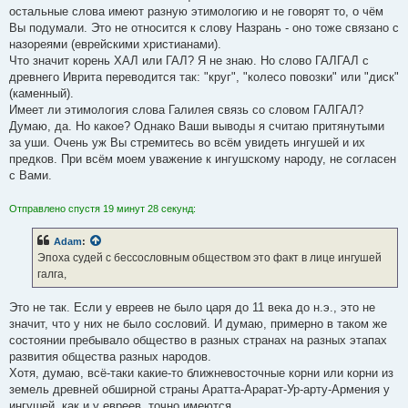
остальные слова имеют разную этимологию и не говорят то, о чём
Вы подумали. Это не относится к слову Назрань - оно тоже связано с
назореями (еврейскими христианами).
Что значит корень ХАЛ или ГАЛ? Я не знаю. Но слово ГАЛГАЛ с
древнего Иврита переводится так: "круг", "колесо повозки" или "диск"
(каменный).
Имеет ли этимология слова Галилея связь со словом ГАЛГАЛ?
Думаю, да. Но какое? Однако Ваши выводы я считаю притянутыми
за уши. Очень уж Вы стремитесь во всём увидеть ингушей и их
предков. При всём моем уважение к ингушскому народу, не согласен
с Вами.
Отправлено спустя 19 минут 28 секунд:
Adam
:
Эпоха судей с бессословным обществом это факт в лице ингушей
галга,
Это не так. Если у евреев не было царя до 11 века до н.э., это не
значит, что у них не было сословий. И думаю, примерно в таком же
состоянии пребывало общество в разных странах на разных этапах
развития общества разных народов.
Хотя, думаю, всё-таки какие-то ближневосточные корни или корни из
земель древней обширной страны Аратта-Арарат-Ур-арту-Армения у
ингушей, как и у евреев, точно имеются.