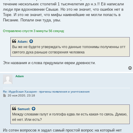
течение нескольких столетий 1 тысячелетия до н.э.!! Её написали
люди при вдохновении Свыше. Но это не значит, что ошибок нет в
Торе. И это не значит, что мифы наивнейшие не могли попасть в
Писание. Попали они туда, увы.
Отправлено спустя 3 минуты 56 секунд:
Adam
:
Вы же не будете утверждать что данные топонимы полученны отт
святого духа раньше сотворения человека
Эти названия и слова придумали евреи древности.
Adam
Re: Иудейская Хазария - причины появления и уничтожения
С
20 ноя 2020, 23:18
о
о
б
Samuel
:
щ
е
Между словами галут и голгофа едва ли есть какая-то связь. Думаю,
н
её нет. Или есть?
и
е
Из сотен вопросов я задал самый простой вопрос на который нет