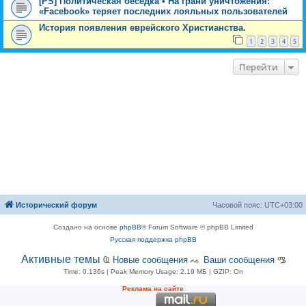
[PS] Политическая беседка • На грани уничтожения:
«Facebook» теряет последних лояльных пользователей
История появления еврейского Христианства.
1
2
3
4
5
Перейти
Исторический форум
Часовой пояс:
UTC+03:00
Создано на основе
phpBB
® Forum Software © phpBB Limited
Русская поддержка phpBB
Активные темы
Ҩ
Новые сообщения
ᨕ
Ваши сообщения
ᎂ
Time: 0.136s
| Peak Memory Usage: 2.19 МБ | GZIP: On
Рeклама на сaйте