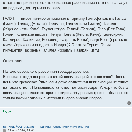
ответа по причине того что описанное рассеивание не тянет на галут
по родным для термина словам
ГАЛУТ — имеет прямое отношение к термину Голгофа как и к Галаа
(Гилия), Галаад (=Галат), Галилея, Галгал (или Гилгал), Гахила
(Ждебель ель Кола), Гауланитида, Гелвуй (Гелбон), Гило (Бет Гала),
Голан, Голанские высоты, Гелул, Кеила (Кеиль, Кеил), Келесирия,
Каллирое, Калкилие, Колоние, Нахр эль Кельб, вади Келт (протекает
мимо Иерихона и впадает в Иордан)? Галатея Турция Гелия
Ингушетия Назрань / Галилея Израиль Назарян ..и тд
Ответ один
Начало еврейского рассеяния гораздо древнее:
Возникает тогда вопрос а с какой цивилизацией это связано? Ясень
пень что греческая Римская и даже египетская цивилизации не тянут
на такой ответ.. Напрашивается ответ который задал Услар что была
цивилизация колхов которая шокировала древних греков.. более того
только колхи связаны с истории иберов абаров иверов
Кадук
Re: Иудейская Хазария - причины появления и уничтожения
С
22 ноя 2020, 13:01