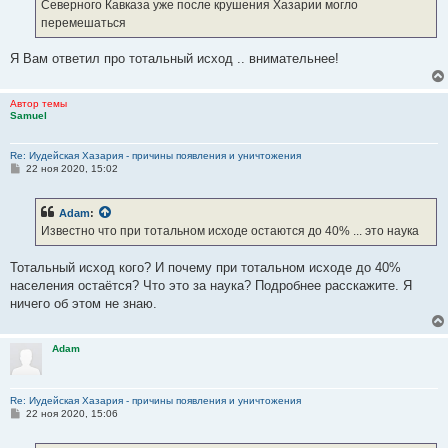
Северного Кавказа уже после крушения Хазарии могло
перемешаться
Я Вам ответил про тотальный исход .. внимательнее!
Автор темы
Samuel
Re: Иудейская Хазария - причины появления и уничтожения
С
22 ноя 2020, 15:02
о
о
б
Adam
:
щ
е
Известно что при тотальном исходе остаются до 40% ... это наука
н
и
е
Тотальный исход кого? И почему при тотальном исходе до 40%
населения остаётся? Что это за наука? Подробнее расскажите. Я
ничего об этом не знаю.
Adam
Re: Иудейская Хазария - причины появления и уничтожения
С
22 ноя 2020, 15:06
о
о