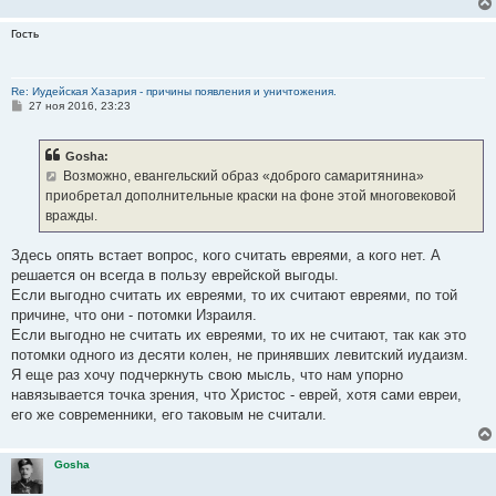
Гость
Re: Иудейская Хазария - причины появления и уничтожения.
С
27 ноя 2016, 23:23
о
о
б
Gosha:
щ
е
Возможно, евангельский образ «доброго самаритянина»
н
приобретал дополнительные краски на фоне этой многовековой
и
е
вражды.
Здесь опять встает вопрос, кого считать евреями, а кого нет. А
решается он всегда в пользу еврейской выгоды.
Если выгодно считать их евреями, то их считают евреями, по той
причине, что они - потомки Израиля.
Если выгодно не считать их евреями, то их не считают, так как это
потомки одного из десяти колен, не принявших левитский иудаизм.
Я еще раз хочу подчеркнуть свою мысль, что нам упорно
навязывается точка зрения, что Христос - еврей, хотя сами евреи,
его же современники, его таковым не считали.
Gosha