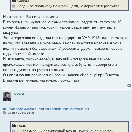
Gosha:
щ
е
Подобное происходит с украинцами, белорусами и русскими.
н
и
е
Не скажите. Разница очевидна.
В то время как иудеи себя сами старались отделить от тех же 10
колен Израиля, великорусский народ разделяют не изнутри, а
снаружи.
Это и образование отдельного государства УНР 1918 года не смотря
на то, что воевала на окраинных землях все таже Красная Армия,
подчинявшаяся большевикам. И реформа "двух" языков в первые
годы советской власти.
И, извините, только еврей, имеющий к тому же внебрачное
происхождение, мог придумать разную азбуку для северного и
южного диалектов русского языка.
О навязывании религиозной розни, начавшейся еще при "святом"
Владимире, лучше, наверное, промолчать.
Gosha
Re: Иудейская Хазария - причины появления и уничтожения.
С
28 ноя 2016, 16:38
о
о
б
Гость:
щ
е
О навязывании религиозной розни, начавшейся еще при