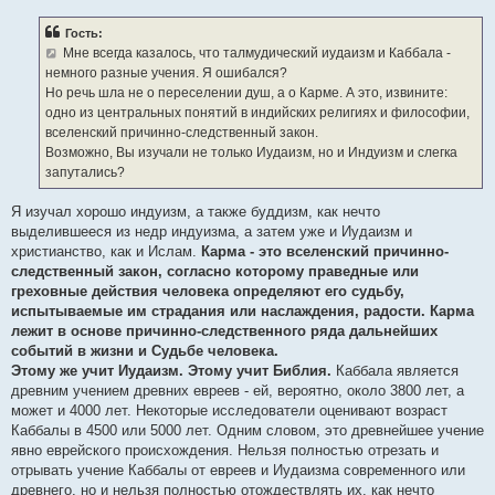
Гость:
Мне всегда казалось, что талмудический иудаизм и Каббала -
немного разные учения. Я ошибался?
Но речь шла не о переселении душ, а о Карме. А это, извините:
одно из центральных понятий в индийских религиях и философии,
вселенский причинно-следственный закон.
Возможно, Вы изучали не только Иудаизм, но и Индуизм и слегка
запутались?
Я изучал хорошо индуизм, а также буддизм, как нечто
выделившееся из недр индуизма, а затем уже и Иудаизм и
христианство, как и Ислам.
Карма - это вселенский причинно-
следственный закон, согласно которому праведные или
греховные действия человека определяют его судьбу,
испытываемые им страдания или наслаждения, радости. Карма
лежит в основе причинно-следственного ряда дальнейших
событий в жизни и Судьбе человека.
Этому же учит Иудаизм. Этому учит Библия.
Каббала является
древним учением древних евреев - ей, вероятно, около 3800 лет, а
может и 4000 лет. Некоторые исследователи оценивают возраст
Каббалы в 4500 или 5000 лет. Одним словом, это древнейшее учение
явно еврейского происхождения. Нельзя полностью отрезать и
отрывать учение Каббалы от евреев и Иудаизма современного или
древнего, но и нельзя полностью отождествлять их, как нечто