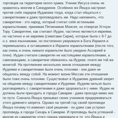
торговцев на территории около храма. Учение Иисуса очень не
нравилось многим в Синедрионе. Особенно же Йешуа настроил
против себя лидеров Иудаизма тогда, когда стал общаться с
самаритянами и даже проповедовать им. Надо напомнить, что
самаритяне - это народ, который считал себя истинными
израильтянами, принимая Пятикнижие Моисея, но отвергая Устную
Тору. Самаритяне, как считают Иудеи, частично являются евреями,
но частично и не евреями (семитами Сирии), которые были с 8-7 до
н.э. века язычниками, но постепенно уверовали в Бога Израиля и
перемешались в оставшимися в Израиле израильтянами (после того,
как очень и очень немало израильтян было уведено Ассирией в
плен). Иудеи считали самаритян не настоящими израильтянами, а
самозванцами, а самаритяне обижались на Иудеев, платя им той же
монетой. На протяжении нескольких веков отношения между
Иудеями и самаритянами были очень плохими - они даже не
общались между собой. На момент жизни Мессии эти отношения
были тоже очень плохими. Существовал в Иудаизме древний запрет
на общение между самаритянами и Иудеями. Иудеям нельзя было
разговаривать с самаритянами и даже здороваться с ними. Иудеи не
должны были приходить в города Самарии - даже проходя мимо них
по пути. Сначала Йешуа призывал своих учеников придерживаться
этого древнего запрета. Однако на третий год своей проповеди
Йешуа почему-то изменил своё решение - он даже сам устроил
проповедь в городе Сихарь в Самарии. И проповедь была успешной -
многие из самаритян этого города уверовали в то, что Йешуа и