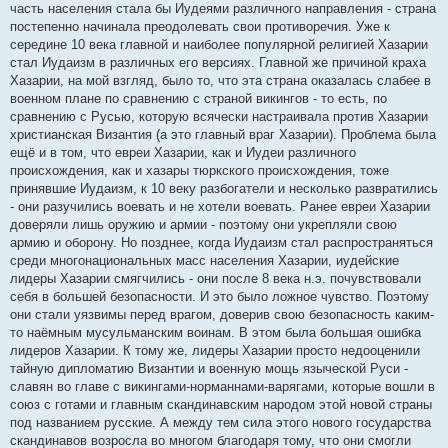
часть населения стала бы Иудеями различного направления - страна
постепенно начинала преодолевать свои противоречия. Уже к
середине 10 века главной и наиболее популярной религией Хазарии
стал Иудаизм в различных его версиях. Главной же причиной краха
Хазарии, на мой взгляд, было то, что эта страна оказалась слабее в
военном плане по сравнению с страной викингов - то есть, по
сравнению с Русью, которую всячески настраивала против Хазарии
христианская Византия (а это главный враг Хазарии). Проблема была
ещё и в том, что евреи Хазарии, как и Иудеи различного
происхождения, как и хазары тюркского происхождения, тоже
принявшие Иудаизм, к 10 веку разбогатели и несколько развратились
- они разучились воевать и не хотели воевать. Ранее евреи Хазарии
доверяли лишь оружию и армии - поэтому они укрепляли свою
армию и оборону. Но позднее, когда Иудаизм стал распространяться
среди многонациональных масс населения Хазарии, иудейские
лидеры Хазарии смягчились - они после 8 века н.э. почувствовали
себя в большей безопасности. И это было ложное чувство. Поэтому
они стали уязвимы перед врагом, доверив свою безопасность каким-
то наёмным мусульманским воинам. В этом была большая ошибка
лидеров Хазарии. К тому же, лидеры Хазарии просто недооценили
тайную дипломатию Византии и военную мощь языческой Руси -
славян во главе с викингами-норманнами-варягами, которые вошли в
союз с готами и главным скандинавским народом этой новой страны
под названием русские. А между тем сила этого нового государства
скандинавов возросла во многом благодаря тому, что они смогли