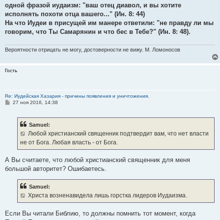
одной фразой иудаизм: "ваш отец диавол, и вы хотите
исполнять похоти отца вашего..." (Ин. 8: 44)
На что Иудеи в присущей им манере ответили: "не правду ли мы
говорим, что Ты Самарянин и что бес в Тебе?" (Ин. 8: 48).
Вероятности отрицать не могу, достоверности не вижу. М. Ломоносов
Гость
Re: Иудейская Хазария - причины появления и уничтожения.
С
27 ноя 2016, 14:38
о
о
б
Samuel:
щ
е
Любой христианский священник подтвердит вам, что нет власти
н
не от Бога. Любая власть - от Бога.
и
е
А Вы считаете, что любой христианский священник для меня
большой авторитет? Ошибаетесь.
Samuel:
Христа возненавидела лишь горстка лидеров Иудаизма.
Если Вы читали Библию, то должны помнить тот момент, когда