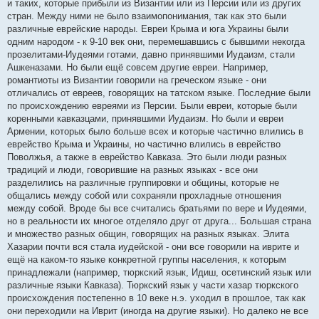
и таких, которые прибыли из Византии или из Персии или из других
стран. Между ними не было взаимопонимания, так как это были
различные еврейские народы. Евреи Крыма и юга Украины были
одним народом - к 9-10 век они, перемешавшись с бывшими некогда
прозелитами-Иудеями готами, давно принявшими Иудаизм, стали
Ашкеназами. Но были ещё совсем другие евреи. Например,
романтиоты из Византии говорили на греческом языке - они
отличались от евреев, говорящих на татском языке. Последние были
по происхождению евреями из Персии. Были евреи, которые были
коренными кавказцами, принявшими Иудаизм. Но были и евреи
Армении, которых было больше всех и которые частично влились в
еврейство Крыма и Украины, но частично влились в еврейство
Поволжья, а также в еврейство Кавказа. Это были люди разных
традиций и люди, говорившие на разных языках - все они
разделились на различные группировки и общины, которые не
общались между собой или сохраняли прохладные отношения
между собой. Вроде бы все считались братьями по вере и Иудеями,
но в реальности их многое отделяло друг от друга... Большая страна
и множество разных общин, говорящих на разных языках. Элита
Хазарии почти вся стала иудейской - они все говорили на иврите и
ещё на каком-то языке конкретной группы населения, к которым
принадлежали (например, тюркский язык, Идиш, осетинский язык или
различные языки Кавказа). Тюркский язык у части хазар тюркского
происхождения постепенно в 10 веке н.э. уходил в прошлое, так как
они переходили на Иврит (иногда на другие языки). Но далеко не все