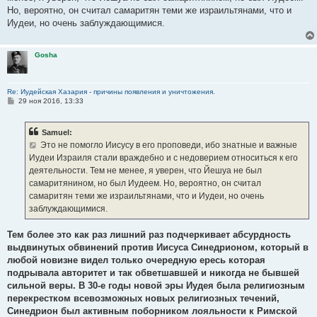
Но, вероятно, он считал самаритян теми же израильтянами, что и
Иудеи, но очень заблуждающимися.
Gosha
Re: Иудейская Хазария - причины появления и уничтожения.
С
29 ноя 2016, 13:33
о
о
б
Samuel:
щ
е
Это не помогло Иисусу в его проповеди, ибо знатные и важные
н
Иудеи Израиля стали враждебно и с недоверием относиться к его
и
е
деятельности. Тем не менее, я уверен, что Йешуа не был
самаритянином, но был Иудеем. Но, вероятно, он считал
самаритян теми же израильтянами, что и Иудеи, но очень
заблуждающимися.
Тем более это как раз лишний раз подчеркивает абсурдность
выдвинутых обвинений против Иисуса Синедрионом, который в
любой новизне видел только очередную ересь которая
подрывала авторитет и так обветшавшей и никогда не бывшей
сильной веры. В 30-е годы новой эры Иудея была религиозным
перекрестком всевозможных новых религиозных течений,
Синедрион был активным поборником лояльности к Римской