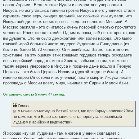
народ Израиля. Ведь многие Иудеи и самаритяне уверовали в
Иисуса, но испугавшись гонений против Иисуса и его учеников стали
скрывать свою веру, ожидая дальнейших событий. они думали, что
Йешуа победит всех своих врагов - ведь он является Мессией. А
Мессию распяли - это считалось очень позорной смертью проклятого
человека. Распятие на столбе. Одним словом, всё не так просто, как
вы думаете. Это не было демократией или волей народа. Это было
грязной игрой большей части лидеров Иудаизма и Синедриона (их
было не более 50-70 человек). Они ошиблись. Вы же, как и многие
христиане, за эту ошибку этих грешных гордецов теперь осуждаете
весь еврейский народ в смерти Христа, забывая о том, что много
тысяч евреев уверовало в Иисуса и позднее даже вошло в Первую
Церковь - это была Церковь Израиля (другой тогда не было). И
именно евреи (Апостолы и их ученики) после смерти Иисуса несли
проповедь о Мессии всему миру, начиная от Сирии и Малой Азии.
Отправлено спустя 5 минут 47 секунд:
Гость:
А можно ссылочку на Ветхий завет, где про Карму написано?Вам
не кажется, что Ваше сознание слегка перепутало еврейский
Иудаизм и арийским ведичество?
Я хорошо изучил Иудаизм - там многое в учении совпадает с
учением о Карме, ибо что человек посеет делами, то и пожнет в