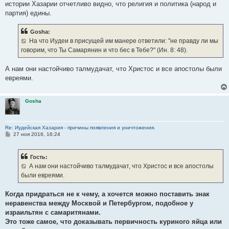
истории Хазарии отчетливо видно, что религия и политика (народ и
партия) едины.
Gosha:
На что Иудеи в присущей им манере ответили: "не правду ли мы
говорим, что Ты Самарянин и что бес в Тебе?" (Ин. 8: 48).
А нам они настойчиво талмудачат, что Христос и все апостолы были
евреями.
Gosha
Re: Иудейская Хазария - причины появления и уничтожения.
С
27 ноя 2016, 16:24
о
о
б
Гость:
щ
е
А нам они настойчиво талмудачат, что Христос и все апостолы
н
были евреями.
и
е
Когда придраться не к чему, а хочется можно поставить знак
неравенства между Москвой и Петербургом, подобное у
израильтян с самаритянами.
Это тоже самое, что доказывать первичность куриного яйца или