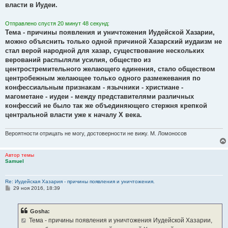
власти в Иудеи.
Отправлено спустя 20 минут 48 секунд:
Тема - причины появления и уничтожения Иудейской Хазарии,
можно объяснить только одной причиной Хазарский иудаизм не
стал верой народной для хазар, существование нескольких
верований распыляли усилия, общество из
центростремительного желающего единения, стало обществом
центробежным желающее только одного размежевания по
конфессиальным признакам - язычники - христиане -
магометане - иудеи - между представителями различных
конфессий не было так же объединяющего стержня крепкой
центральной власти уже к началу Х века.
Вероятности отрицать не могу, достоверности не вижу. М. Ломоносов
Автор темы
Samuel
Re: Иудейская Хазария - причины появления и уничтожения.
С
29 ноя 2016, 18:39
о
о
б
Gosha:
щ
е
Тема - причины появления и уничтожения Иудейской Хазарии,
н