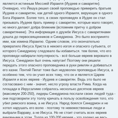
является истинным Мессией Израиля (Иудеев и самаритян).
Очевидно, что Йешуа решил своей проповедью примирить братьев
Иудеев и самаритян, как детей одного Израиля, верующих в одного
Бога Израиля. Более того, в своих проповедях в Иудее он стал
призывать Иудеев брать пример с самаритян, которые мало говорят,
но много делают добра ближним (вспомним притчу о добром
самаритянине). Эта информация о дружбе Иисуса с самаритянами
дошла до первосвященников и Синедриона. Это было воспринято
ими, как измена Израилю. Одним словом, это окончательно
превратило Иисуса Христа в некоего изгоя и опасного субъекта, от
которого Синедриону следовало бы избавиться. тем более, что его
проповеди набирали популярность - всё больше евреев веровало в
Иисуса. Синедрион был очень напуган! Поэтому они решили
передать этого опасного проповедника в руки римлян и добиваться
его казни. Понтий Пилат тоже был недоволен проповедью Иисуса, а
особенно тем, что он учил всех тому, что он и является Царем
Израиля и всех евреев - Иудеев и самаритян. Ведь это было не
согласовано с ним - значит, несло угрозу власти Рима. Когда на
площади в Иерусалиме собралось несколько десятков евреев
(максимум 200-250), лидеры Синедриона послали своих людей туда -
они подговорили эту толпу кричать в пользу освобождения того, кто
убил римского воина, а не Иисуса. Народ боялся Синедрион и не
хотел нарушать его волю - поэтому те невежественные люди и
выбрали Варраву, а не Иисуса. Но не стоит считать всех евреев
виновными в этом. Толпа из 100-200 евреев - это далеко не весь