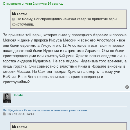
Отправлено спустя 2 минуты 14 секунд:
Гость:
По моему, Бог справедливо наказал хазар за принятие веры
христоубийц.
За принятие той веры, которая была у праведного Авраама и пророка
Моисея и даже у пророка Иисуса Мессии и всех его Апостолов - все
они были евреями, а Иисус и его 12 Апостолов и все тысячи первых
последователей были Иудеями и патриотами Израиля. Они не были
христопродавцами или христоубийцами. Христа возненавидела лишь
горстка лидеров Иудаизма. Не все лидеры Иудаизма того времени, а
лишь горстка. Они совместно с властями Рима в Израиле виновны в
смерти Мессии. Но Сам Бог предал Христа на смерть - этому учит
Библия. Вы и Бога теперь запишите в христопродавцы и
христоубийцы?
Gosha
Re: Иудейская Хазария - причины появления и уничтожения.
С
26 ноя 2016, 14:41
о
о
б
Гость:
щ