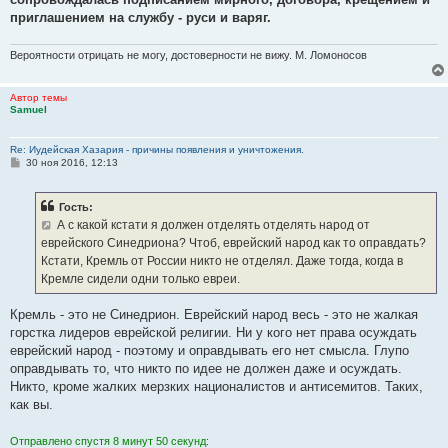
приглашением на службу - руси и варяг.
Вероятности отрицать не могу, достоверности не вижу. М. Ломоносов
Автор темы
Samuel
Re: Иудейская Хазария - причины появления и уничтожения.
С
30 ноя 2016, 12:13
о
о
б
Гость:
щ
е
А с какой кстати я должен отделять отделять народ от
н
еврейского Синедриона? Чтоб, еврейский народ как то оправдать?
и
е
Кстати, Кремль от России никто не отделял. Даже тогда, когда в
Кремле сидели одни только евреи.
Кремль - это не Синедрион. Еврейский народ весь - это не жалкая
горстка лидеров еврейской религии. Ни у кого нет права осуждать
еврейский народ - поэтому и оправдывать его нет смысла. Глупо
оправдывать то, что никто по идее не должен даже и осуждать.
Никто, кроме жалких мерзких националистов и антисемитов. Таких,
как вы.
Отправлено спустя 8 минут 50 секунд: