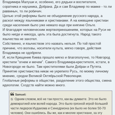
Владимира Малуши и, особенно, его дядьки и воспитателя,
соратника и наушника, Добрана. Да и сам Владимир по мамке - то ли
раввиныч, то ли робичич.
Целью этой реформы было не объединение русского народа, а
раскол между язычниками и христианами. А на киевщине христиан
среди населения было уже немало еще при княгине Ольге.
И благодаря человеческим жертвоприношениям, которых на Руси не
было нигде и никогда, цель эта была достигнута. Народ такого
язычества не захотел.
Собственно, и язычеством это назвать нельзя. По той простой
причине, что волхвы, носители культа, мягко говоря, действия
Владимира не одобряли.
И, если Крещение Киева прошло мягко и благополучно, то Новгород
крестили "огнем и мечем". Самого Владимира-крестителя, кстати, в
Новогороде не было. Там крестителями были Добран и Путята.
Принятие христианства никак не укрепило Русь, по моему личному
мнению, сродни Великой Октябрьской Революции.
Глобалные реформы в обществе, разделение этого общества, смена
идеологии. Сходств найти можно много.
Samuel:
Одним словом, всё не так просто, как вы думаете. Это не было
демократией или волей народа. Это было грязной игрой большей
части лидеров Иудаизма и Синедриона (их было не более 50-70
человек). Они ошиблись. Вы же, как и многие христиане, за эту