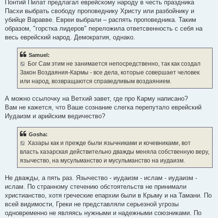
Понтий Пилат предлагал еврейскому народу в честь праздника
Пасхи выбрать свободу проповеднику Христу или разбойнику и
убийце Варавве. Евреи выбрали – распять проповедника. Таким
образом, "горстка лидеров" переложила ответсвенность с себя на
весь еврейский народ. Демократия, однако.
Samuel:
Бог Сам этим не занимается непосредственно, так как создал
Закон Воздаяния-Кармы - все дела, которые совершает человек
или народ, возвращаются справедливым воздаянием.
А можно ссылочку на Ветхий завет, где про Карму написано?
Вам не кажется, что Ваше сознание слегка перепутало еврейский
Иудаизм и арийским ведичество?
Gosha:
Хазары как и прежде были язычниками и кочевниками, вот
власть хазарская действительно дважды меняла собственную веру,
язычество, на мусульманство и мусульманство на иудаизм.
Не дважды, а пять раз. Язычество - иудаизм - ислам - иудаизм -
ислам. По странному стечению обстоятельств не принимали
христианство, хотя греческие епархии были в Крыму и на Тамани. По
всей видимости, Греки не представляли серьезной угрозы
одновременно не являясь нужными и надежными союзниками. По