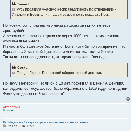
б
Samuel:
щ
е
Русь проявила ужасную несправедливость по отношению к
н
Хазарии и Всевышний нашёл возможность покарать Русь.
и
е
По моему, Бог справедливо наказал хазар за принятие веры
христоубийц.
А революция, произошедшая аж через 1000 лет, к этому никакого
отношения не имела.
И власть большевиков была не от Бога, хотя бы по той причине, что
боролась с Христовой Церковью и уничтожала Божьи Храмы.
Такая вот несправедливость, которую попускает Господь.
Gosha:
Теодор Герцль Венгерский общественный деятель
По чему венгерский, если он с 18 лет проживал в Вене? А Венгрия,
как отдельное государство, было образовано в 1919 году, когда дяди
Феди уже давно не было в живых?
Автор темы
Samuel
Re: Иудейская Хазария - причины появления и уничтожения.
С
26 ноя 2016, 12:36
о