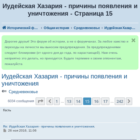
Иудейская Хазария - причины появления и
уничтожения - Страница 15
Исторический форум
Общая история
Средневековье
Иудейская Хазария - причины появления и уничтожения
Дорогие друзья! Это форум об истории, а не о форумчанах. За любое хамство и
переходы на личности мы выносим предупреждения. За предупреждениями
следуют блокировки (от одного дня до года, по нарастающей). Нам очень
неприятно это делать, но приходится. Будьте терпимее к своим оппонентам,
пожалуйста
Иудейская Хазария - причины появления и
уничтожения
⇐
Средневековье
Страница
15
из
242
1
13
14
15
16
17
242
Пред.
Сле
6034 сообщения
…
…
Гость
Re: Иудейская Хазария - причины появления и уничтожения.
С
26 ноя 2016, 11:06
о
о