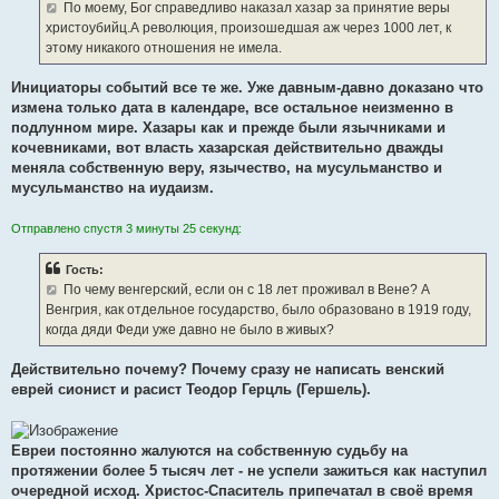
е
По моему, Бог справедливо наказал хазар за принятие веры
н
христоубийц.А революция, произошедшая аж через 1000 лет, к
и
е
этому никакого отношения не имела.
Инициаторы событий все те же. Уже давным-давно доказано что
измена только дата в календаре, все остальное неизменно в
подлунном мире. Хазары как и прежде были язычниками и
кочевниками, вот власть хазарская действительно дважды
меняла собственную веру, язычество, на мусульманство и
мусульманство на иудаизм.
Отправлено спустя 3 минуты 25 секунд:
Гость:
По чему венгерский, если он с 18 лет проживал в Вене? А
Венгрия, как отдельное государство, было образовано в 1919 году,
когда дяди Феди уже давно не было в живых?
Действительно почему? Почему сразу не написать венский
еврей сионист и расист Теодор Герцль (Гершель).
Евреи постоянно жалуются на собственную судьбу на
протяжении более 5 тысяч лет - не успели зажиться как наступил
очередной исход. Христос-Спаситель припечатал в своё время