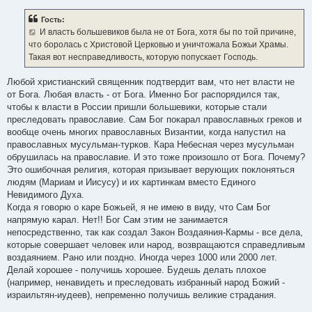
о
б
Гость:
щ
е
И власть большевиков была не от Бога, хотя бы по той причине,
н
что боролась с Христовой Церковью и уничтожала Божьи Храмы.
и
е
Такая вот несправедливость, которую попускает Господь.
Любой христианский священник подтвердит вам, что нет власти не
от Бога. Любая власть - от Бога. Именно Бог распорядился так,
чтобы к власти в России пришли большевики, которые стали
преследовать православие. Сам Бог покарал православных греков и
вообще очень многих православных Византии, когда напустил на
православных мусульман-турков. Кара Небесная через мусульман
обрушилась на православие. И это тоже произошло от Бога. Почему?
Это ошибочная религия, которая призывает верующих поклоняться
людям (Мариам и Иисусу) и их картинкам вместо Единого
Невидимого Духа.
Когда я говорю о каре Божьей, я не имею в виду, что Сам Бог
напрямую карал. Нет!! Бог Сам этим не занимается
непосредственно, так как создал Закон Воздаяния-Кармы - все дела,
которые совершает человек или народ, возвращаются справедливым
воздаянием. Рано или поздно. Иногда через 1000 или 2000 лет.
Делай хорошее - получишь хорошее. Будешь делать плохое
(например, ненавидеть и преследовать избранный народ Божий -
израильтян-иудеев), непременно получишь великие страдания.