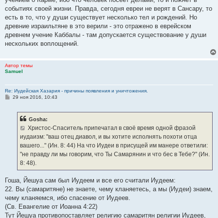
событиях своей жизни. Правда, сегодня евреи не верят в Сансару, то
есть в то, что у души существует несколько тел и рождений. Но
древние израильтяне в это верили - это отражено в еврейском
древнем учение Каббалы - там допускается существование у души
нескольких воплощений.
Автор темы
Samuel
Re: Иудейская Хазария - причины появления и уничтожения.
С
29 ноя 2016, 10:43
о
о
б
Gosha:
щ
е
Христос-Спаситель припечатал в своё время одной фразой
н
иудаизм: "ваш отец диавол, и вы хотите исполнять похоти отца
и
е
вашего..." (Ин. 8: 44) На что Иудеи в присущей им манере ответили:
"не правду ли мы говорим, что Ты Самарянин и что бес в Тебе?" (Ин.
8: 48).
Гоша, Йешуа сам был Иудеем и все его считали Иудеем:
22. Вы (самаритяне) не знаете, чему кланяетесь, а мы (Иудеи) знаем,
чему кланяемся, ибо спасение от Иудеев.
(Св. Евангелие от Иоанна 4:22)
Тут Йешуа противопоставляет религию самаритян религии Иудеев,