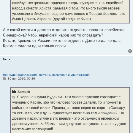
ошибку этих грешных гордецов теперь осуждаете весь еврейский
народ в смерти Христа, забывая о том, что много тысяч евреев
уверовало в Иисуса и позднее даже вошло в Первую Церковь - это
была Церковь Израиля (другой тогда не было).
А с какой кстати я должен отделять отделять народ от еврейского
Синедриона? Чтоб, еврейский народ как то оправдать?
Кстати, Кремль от России никто не отделял. Даже тогда, когда в
Кремле сидели одни только евреи.
Гость
Re: Иудейская Хазария - причины появления и уничтожения.
С
30 ноя 2016, 00:26
о
о
б
Samuel:
щ
е
Я хорошо изучил Иудаизм - там многое в учении совпадает с
н
учением о Карме, ибо что человек посеет делами, то и пожнет в
и
е
событиях своей жизни. Правда, сегодня евреи не верят в Сансару,
то есть в то, что у души существует несколько тел и рождений. Но
древние израильтяне в это верили - это отражено в еврейском
древнем учение Каббалы - там допускается существование у души
нескольких воплощений.