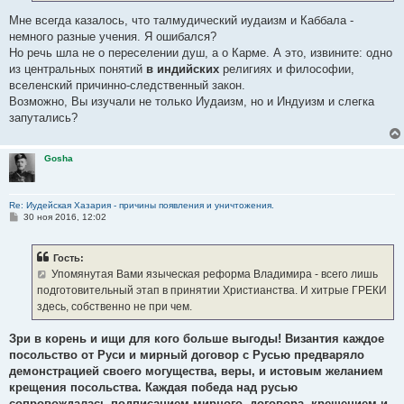
Мне всегда казалось, что талмудический иудаизм и Каббала -
немного разные учения. Я ошибался?
Но речь шла не о переселении душ, а о Карме. А это, извините: одно
из центральных понятий
в индийских
религиях и философии,
вселенский причинно-следственный закон.
Возможно, Вы изучали не только Иудаизм, но и Индуизм и слегка
запутались?
Gosha
Re: Иудейская Хазария - причины появления и уничтожения.
С
30 ноя 2016, 12:02
о
о
б
Гость:
щ
е
Упомянутая Вами языческая реформа Владимира - всего лишь
н
подготовительный этап в принятии Христианства. И хитрые ГРЕКИ
и
е
здесь, собственно не при чем.
Зри в корень и ищи для кого больше выгоды! Византия каждое
посольство от Руси и мирный договор с Русью предваряло
демонстрацией своего могущества, веры, и истовым желанием
крещения посольства. Каждая победа над русью
сопровождалась подписанием мирного, договора, крещением и