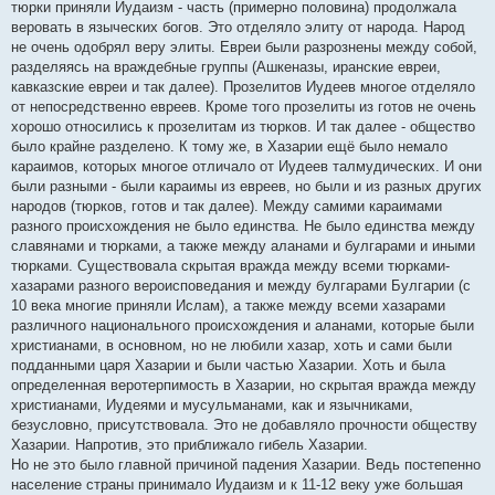
тюрки приняли Иудаизм - часть (примерно половина) продолжала
веровать в языческих богов. Это отделяло элиту от народа. Народ
не очень одобрял веру элиты. Евреи были разрознены между собой,
разделяясь на враждебные группы (Ашкеназы, иранские евреи,
кавказские евреи и так далее). Прозелитов Иудеев многое отделяло
от непосредственно евреев. Кроме того прозелиты из готов не очень
хорошо относились к прозелитам из тюрков. И так далее - общество
было крайне разделено. К тому же, в Хазарии ещё было немало
караимов, которых многое отличало от Иудеев талмудических. И они
были разными - были караимы из евреев, но были и из разных других
народов (тюрков, готов и так далее). Между самими караимами
разного происхождения не было единства. Не было единства между
славянами и тюрками, а также между аланами и булгарами и иными
тюрками. Существовала скрытая вражда между всеми тюрками-
хазарами разного вероисповедания и между булгарами Булгарии (с
10 века многие приняли Ислам), а также между всеми хазарами
различного национального происхождения и аланами, которые были
христианами, в основном, но не любили хазар, хоть и сами были
подданными царя Хазарии и были частью Хазарии. Хоть и была
определенная веротерпимость в Хазарии, но скрытая вражда между
христианами, Иудеями и мусульманами, как и язычниками,
безусловно, присутствовала. Это не добавляло прочности обществу
Хазарии. Напротив, это приближало гибель Хазарии.
Но не это было главной причиной падения Хазарии. Ведь постепенно
население страны принимало Иудаизм и к 11-12 веку уже большая