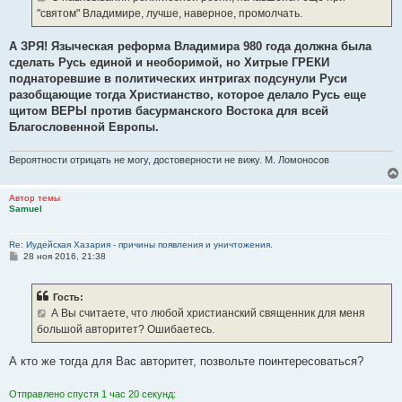
н
"святом" Владимире, лучше, наверное, промолчать.
и
е
А ЗРЯ! Языческая реформа Владимира 980 года должна была
сделать Русь единой и необоримой, но Хитрые ГРЕКИ
поднаторевшие в политических интригах подсунули Руси
разобщающие тогда Христианство, которое делало Русь еще
щитом ВЕРЫ против басурманского Востока для всей
Благословенной Европы.
Вероятности отрицать не могу, достоверности не вижу. М. Ломоносов
Автор темы
Samuel
Re: Иудейская Хазария - причины появления и уничтожения.
С
28 ноя 2016, 21:38
о
о
б
Гость:
щ
е
А Вы считаете, что любой христианский священник для меня
н
большой авторитет? Ошибаетесь.
и
е
А кто же тогда для Вас авторитет, позвольте поинтересоваться?
Отправлено спустя 1 час 20 секунд: