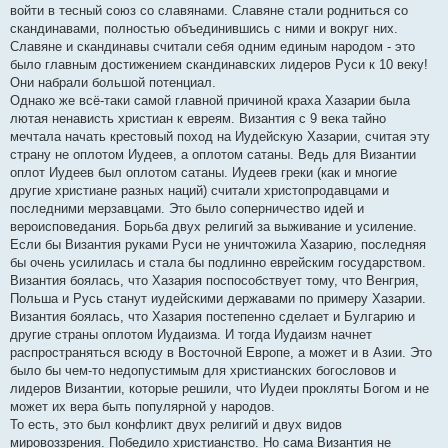
войти в тесный союз со славянами. Славяне стали родниться со
скандинавами, полностью объединившись с ними и вокруг них.
Славяне и скандинавы считали себя одним единым народом - это
было главным достижением скандинавских лидеров Руси к 10 веку!
Они набрали большой потенциал.
Однако же всё-таки самой главной причиной краха Хазарии была
лютая ненависть христиан к евреям. Византия с 9 века тайно
мечтала начать крестовый поход на Иудейскую Хазарии, считая эту
страну не оплотом Иудеев, а оплотом сатаны. Ведь для Византии
оплот Иудеев был оплотом сатаны. Иудеев греки (как и многие
другие христиане разных наций) считали христопродавцами и
последними мерзавцами. Это было соперничество идей и
вероисповедания. Борьба двух религий за выживание и усиление.
Если бы Византия руками Руси не уничтожила Хазарию, последняя
бы очень усилилась и стала бы подлинно еврейским государством.
Византия боялась, что Хазария поспособствует тому, что Венгрия,
Польша и Русь станут иудейскими державами по примеру Хазарии.
Византия боялась, что Хазария постепенно сделает и Булгарию и
другие страны оплотом Иудаизма. И тогда Иудаизм начнет
распространяться всюду в Восточной Европе, а может и в Азии. Это
было бы чем-то недопустимым для христианских богословов и
лидеров Византии, которые решили, что Иудеи прокляты Богом и не
может их вера быть популярной у народов.
То есть, это был конфликт двух религий и двух видов
мировоззрения. Победило христианство. Но сама Византия не