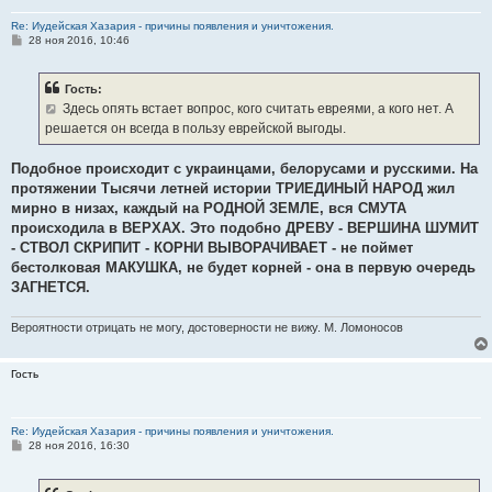
Re: Иудейская Хазария - причины появления и уничтожения.
С
28 ноя 2016, 10:46
о
о
б
Гость:
щ
е
Здесь опять встает вопрос, кого считать евреями, а кого нет. А
н
решается он всегда в пользу еврейской выгоды.
и
е
Подобное происходит с украинцами, белорусами и русскими. На
протяжении Тысячи летней истории ТРИЕДИНЫЙ НАРОД жил
мирно в низах, каждый на РОДНОЙ ЗЕМЛЕ, вся СМУТА
происходила в ВЕРХАХ. Это подобно ДРЕВУ - ВЕРШИНА ШУМИТ
- СТВОЛ СКРИПИТ - КОРНИ ВЫВОРАЧИВАЕТ - не поймет
бестолковая МАКУШКА, не будет корней - она в первую очередь
ЗАГНЕТСЯ.
Вероятности отрицать не могу, достоверности не вижу. М. Ломоносов
Гость
Re: Иудейская Хазария - причины появления и уничтожения.
С
28 ноя 2016, 16:30
о
о
б