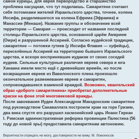
самой курицы, для еврея первородство и старшинство
проблема насущная, что тут поделаешь. Самаритяне считают
себя потомками жителей Израильского царства, точнее, колена
Иосифа, разделившегося на колена Ефрема (Эфраима) и
Манассии (Менаше). Название группы и обозначение всей
территории — Самария — происходит от названия последней
столицы Израильского царства, основанной царём Амврием
(Омри) и разрушенной Ассирией. Согласно иудейской традиции,
самаритяне — потомки гутиев (у Иосифа Флавия — хуфейцы),
переселённых Ассирией на территорию бывшего Израильского
царства, и вскоре воспринявшие иудаизм от своих соседей
иудеев. Сильные культурные различия евреев севера и юга
Ханаана имели место ещё с древнейших времён, но после
возвращения евреев из Вавилонского плена произошло
окончательное размежевание евреев и самаритян,
сопровождавшееся взаимной враждой.
Возможно, евангельский
образ «доброго самаритянина» приобретал дополнительные
краски на фоне этой многовековой вражды.
После завоевания Иудеи Александром Македонским самаритяне
под руководством Санаваллата построили храм на горе Гризим,
два века спустя его разрушил хасмонейский царь Иоанн Гиркан
I. Римская административная реформа провинции Палестина (56
году до новой эры) предоставила самаритянам автономию.
Вероятности отрицать не могу, достоверности не вижу. М. Ломоносов