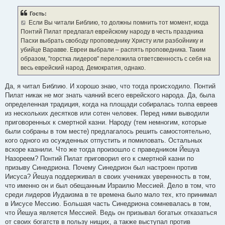
Гость:
Если Вы читали Библию, то должны помнить тот момент, когда
Понтий Пилат предлагал еврейскому народу в честь праздника
Пасхи выбрать свободу проповеднику Христу или разбойнику и
убийце Варавве. Евреи выбрали – распять проповедника. Таким
образом, "горстка лидеров" переложила ответсвенность с себя на
весь еврейский народ. Демократия, однако.
Да, я читал Библию. И хорошо знаю, что тогда происходило. Понтий
Пилат никак не мог знать чаяний всего еврейского народа. Да, была
определенная традиция, когда на площади собиралась толпа евреев
из нескольких десятков или сотен человек. Перед ними выводили
приговоренных к смертной казни. Народу (тем немногим, которые
были собраны в том месте) предлагалось решить самостоятельно,
кого одного из осужденных отпустить и помиловать. Остальных
вскоре казнили. Что же тогда произошло с праведником Йешуа
Назореем? Понтий Пилат приговорил его к смертной казни по
призыву Синедриона. Почему Синедрион был настроен против
Иисуса? Йешуа поддерживал в своих учениках уверенность в том,
что именно он и был обещанным Израилю Мессией. Дело в том, что
среди лидеров Иудаизма в те времена было мало тех, кто принимал
в Иисусе Мессию. Большая часть Синедриона сомневалась в том,
что Йешуа является Мессией. Ведь он призывал богатых отказаться
от своих богатств в пользу нищих, а также выступал против