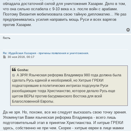
обладала достаточной силой для уничтожения Хазарии. Дело в том,
что она сильно ослабела с 9-10 века н.э. после войн с арабами.
Поэтому Византия мобилизовала свою тайную дипломатию... Не раз
предпринимались усилия направить мощь Руси и всех варягов
против Хазарии.
Гость
Re: Иудейская Хазария - причины появления и уничтожения.
С
30 ноя 2016, 00:17
о
о
б
Gosha:
щ
е
А ЗРЯ! Языческая реформа Владимира 980 года должна была
н
сделать Русь единой и необоримой, но Хитрые ГРЕКИ
и
е
поднаторевшие в политических интригах подсунули Руси
разобщающие тогда Христианство, которое делало Русь еще
щитом ВЕРЫ против басурманского Востока для всей
Благословенной Европы.
Да не зря. Но, похоже, все же следует высказать свою точку зрения.
Упомянутая Вами языческая реформа Владимира - всего лишь
подготовительный этап в принятии Христианства. И хитрые ГРЕКИ
здесь, собственно не при чем. Скорее - хитрые евреи в лице мамки