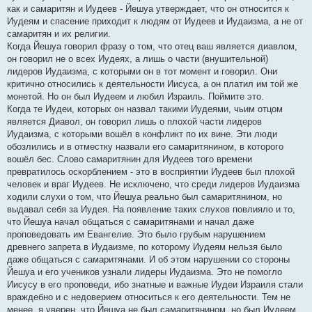
как и самаритян и Иудеев - Йешуа утверждает, что он относится к
Иудеям и спасение приходит к людям от Иудеев и Иудаизма, а не от
самаритян и их религии.
Когда Йешуа говорил фразу о том, что отец ваш является диавлом,
он говорил не о всех Иудеях, а лишь о части (внушительной)
лидеров Иудаизма, с которыми он в тот момент и говорил. Они
критично относились к деятельности Иисуса, а он платил им той же
монетой. Но он был Иудеем и любил Израиль. Поймите это.
Когда те Иудеи, которых он назвал такими Иудеями, чьим отцом
является Диавол, он говорил лишь о плохой части лидеров
Иудаизма, с которыми вошёл в конфликт по их вине. Эти люди
обозлились и в отместку назвали его самаритянином, в которого
вошёл бес. Слово самаритянин для Иудеев того времени
превратилось оскорблением - это в восприятии Иудеев был плохой
человек и враг Иудеев. Не исключено, что среди лидеров Иудаизма
ходили слухи о том, что Йешуа реально был самаритянином, но
выдавал себя за Иудея. На появление таких слухов повлияло и то,
что Йешуа начал общаться с самаритянами и начал даже
проповедовать им Евангелие. Это было грубым нарушением
древнего запрета в Иудаизме, по которому Иудеям нельзя было
даже общаться с самаритянами. И об этом нарушении со стороны
Йешуа и его учеников узнали лидеры Иудаизма. Это не помогло
Иисусу в его проповеди, ибо знатные и важные Иудеи Израиля стали
враждебно и с недоверием относиться к его деятельности. Тем не
менее, я уверен, что Йешуа не был самаритянином, но был Иудеем.