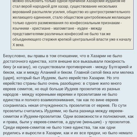
можно объяснить только одной причиной Хазарский иудаизм не
и
е
стал верой народной для хазар, существование нескольких
верований распыляли усилия, общество из центростремительного
желающего единения, стало обществом центробежным желающее
только одного размежевания по конфессиальным признакам -
язычники - христиане - магометане - иудеи - между
представителями различных конфессий не было так же
объединяющего стержня крепкой центральной власти уже к началу
Х века.
Безусловно, вы правы в том отношении, что в Хазарии не было
достаточного единства, хотя внешне все выказывали покорность
беку (и кагану), но существовали противоречия - между Булгарией и
беком, как и между Аланией и беком. Главной силой бека или мелека
(царя), который был Иудеем, было еврейство Хазарии. Но это
еврейство страны было очень разобщено: в стране жило много
евреев семитов, но ещё больше Иудеев прозелитов из разных
народов - между коренными евреями и прозелитами не было
единства и полного взаимопонимания, так как по вине евреев
сохранялась некая отчужденность прозелитов от евреев. По сути
прозелиты считались Иудеями, но была разница между евреем-
семитом и Иудеем-прозелитом. Одни возможности и полномочия, как
и права, были у евреев-семитов, а другие (меньшие) - у прозелитов.
Среди евреев-семитов не было тоже единства, так как одни
родились и выросли в Хазарии, как и их все предки, но было немало