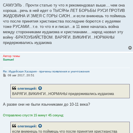
о
о
САМУЭЛЬ . Прочти статью ту что я рекомендовал выше....чем она
б
хороша...речь в ней идет о ТЫСЯЧи ЛЕТ БОРЬБЫ РУСИ ПРОТИВ
щ
е
ЖИДОВИНА И ЗМЕЯ С ГОРЫ СИОН...и если вникнешь то поймешь
н
что после принятия христианства последние борются с иудеями
и
е
тоже РУСАМИ...т.е. то что я и писал...в 11 веке началась война
между сторонниками иудаизма и христианами....народ назвал эту
войну -БРАТОУБИЙСТВОМ. ВАРЯГИ..ВИКИНГИ...НОРМАНЫ
придерживались иудаизма
Автор темы
Samuel
Re: Иудейская Хазария - причины появления и уничтожения
С
08 авг 2017, 20:51
о
о
б
олегвещий
:
щ
е
ВАРЯГИ..ВИКИНГИ...НОРМАНЫ придерживались иудаизма
н
и
е
А разве они не были язычниками до 10-11 века?
Отправлено спустя 15 минут 45 секунд:
олегвещий
:
если вникнешь то поймешь что после принятия христианства