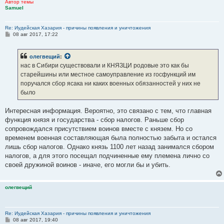
Автор темы
е
Samuel
Re: Иудейская Хазария - причины появления и уничтожения
С
08 авг 2017, 17:22
о
о
б
олегвещий
:
щ
е
нас в Сибири существовали и КНЯЗЦИ родовые это как бы
н
старейшины или местное самоуправление из госфункций им
и
е
поручался сбор ясака ни каких военных обязанностей у них не
было
Интересная информация. Вероятно, это связано с тем, что главная
функция князя и государства - сбор налогов. Раньше сбор
сопровождался присутствием воинов вместе с князем. Но со
временем военная составляющая была полностью забыта и остался
лишь сбор налогов. Однако князь 1100 лет назад занимался сбором
налогов, а для этого посещал подчиненные ему племена лично со
своей дружиной воинов - иначе, его могли бы и убить.
олегвещий
Re: Иудейская Хазария - причины появления и уничтожения
С
08 авг 2017, 19:40