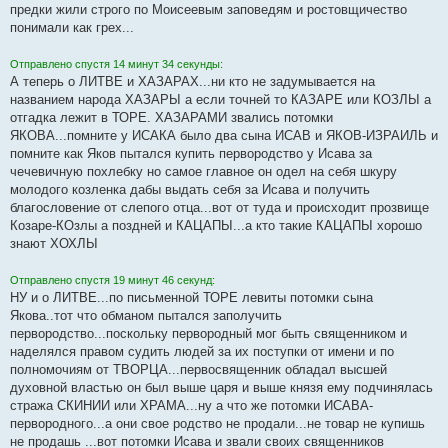
предки жили строго по Моисеевым заповедям и ростовщичество
понимали как грех...
Отправлено спустя 14 минут 34 секунды:
А теперь о ЛИТВЕ и ХАЗАРАХ...ни кто не задумывается на
названием народа ХАЗАРЫ а если точней то КАЗАРЕ или КОЗЛЫ а
отгадка лежит в ТОРЕ. ХАЗАРАМИ звались потомки
ЯКОВА...помните у ИСАКА было два сына ИСАВ и ЯКОВ-ИЗРАИЛЬ и
помните как Яков пытался купить первородство у Исава за
чечевичную похлебку но самое главное он одел на себя шкуру
молодого козленка дабы выдать себя за Исава и получить
благословение от слепого отца...вот от туда и происходит прозвище
Козаре-КОзлы а поздней и КАЦАПЫ...а кто такие КАЦАПЫ хорошо
знают ХОХЛЫ
Отправлено спустя 19 минут 46 секунд:
НУ и о ЛИТВЕ...по письменной ТОРЕ левиты потомки сына
Якова..тот что обманом пытался заполучить
первородство...поскольку первородный мог быть священником и
наделялся правом судить людей за их поступки от имени и по
полномочиям от ТВОРЦА...первосвященник обладал высшей
духовной властью он был выше царя и выше князя ему подчинялась
стража СКИНИИ или ХРАМА...ну а что же потомки ИСАВА-
первородного...а они свое родство не продали...не товар не купишь
не продашь ...вот потомки Исава и звали своих священников