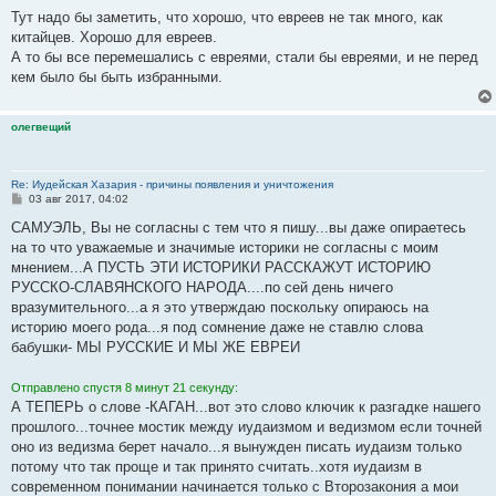
Тут надо бы заметить, что хорошо, что евреев не так много, как
китайцев. Хорошо для евреев.
А то бы все перемешались с евреями, стали бы евреями, и не перед
кем было бы быть избранными.
олегвещий
Re: Иудейская Хазария - причины появления и уничтожения
С
03 авг 2017, 04:02
о
о
САМУЭЛЬ, Вы не согласны с тем что я пишу...вы даже опираетесь
б
на то что уважаемые и значимые историки не согласны с моим
щ
е
мнением...А ПУСТЬ ЭТИ ИСТОРИКИ РАССКАЖУТ ИСТОРИЮ
н
РУССКО-СЛАВЯНСКОГО НАРОДА....по сей день ничего
и
е
вразумительного...а я это утверждаю поскольку опираюсь на
историю моего рода...я под сомнение даже не ставлю слова
бабушки- МЫ РУССКИЕ И МЫ ЖЕ ЕВРЕИ
Отправлено спустя 8 минут 21 секунду:
А ТЕПЕРЬ о слове -КАГАН...вот это слово ключик к разгадке нашего
прошлого...точнее мостик между иудаизмом и ведизмом если точней
оно из ведизма берет начало...я вынужден писать иудаизм только
потому что так проще и так принято считать..хотя иудаизм в
современном понимании начинается только с Второзакония а мои