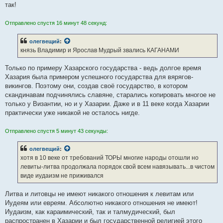
так!
Отправлено спустя 16 минут 48 секунд:
олегвещий
:
князь Владимир и Ярослав Мудрый звались КАГАНАМИ
Только по примеру Хазарского государства - ведь долгое время
Хазария была примером успешного государства для вярягов-
викингов. Поэтому они, создав своё государство, в котором
скандинавам подчинялись славяне, старались копировать многое не
только у Византии, но и у Хазарии. Даже и в 11 веке когда Хазарии
практически уже никакой не осталось нигде.
Отправлено спустя 5 минут 43 секунды:
олегвещий
:
хотя в 10 веке от требований ТОРЫ многие народы отошли но
левиты-литва продолжала порядок свой всем навязывать...в чистом
виде иудаизм не приживался
Литва и литовцы не имеют никакого отношения к левитам или
Иудеям или евреям. Абсолютно никакого отношения не имеют!
Иудаизм, как караимический, так и талмудический, был
распространен в Хазарии и был государственной религией этого