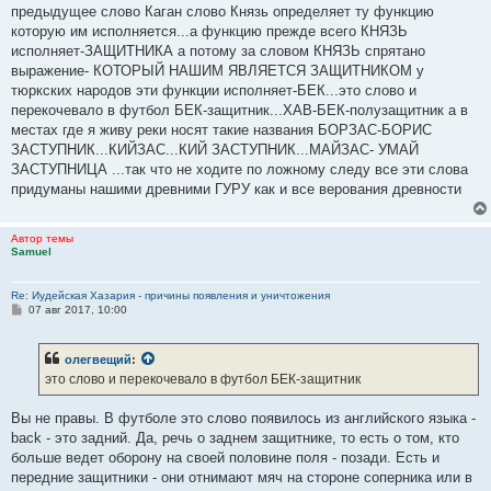
предыдущее слово Каган слово Князь определяет ту функцию
которую им исполняется...а функцию прежде всего КНЯЗЬ
исполняет-ЗАЩИТНИКА а потому за словом КНЯЗЬ спрятано
выражение- КОТОРЫЙ НАШИМ ЯВЛЯЕТСЯ ЗАЩИТНИКОМ у
тюркских народов эти функции исполняет-БЕК...это слово и
перекочевало в футбол БЕК-защитник...ХАВ-БЕК-полузащитник а в
местах где я живу реки носят такие названия БОРЗАС-БОРИС
ЗАСТУПНИК...КИЙЗАС...КИЙ ЗАСТУПНИК...МАЙЗАС- УМАЙ
ЗАСТУПНИЦА ...так что не ходите по ложному следу все эти слова
придуманы нашими древними ГУРУ как и все верования древности
Автор темы
Samuel
Re: Иудейская Хазария - причины появления и уничтожения
С
07 авг 2017, 10:00
о
о
б
олегвещий
:
щ
е
это слово и перекочевало в футбол БЕК-защитник
н
и
е
Вы не правы. В футболе это слово появилось из английского языка -
back - это задний. Да, речь о заднем защитнике, то есть о том, кто
больше ведет оборону на своей половине поля - позади. Есть и
передние защитники - они отнимают мяч на стороне соперника или в