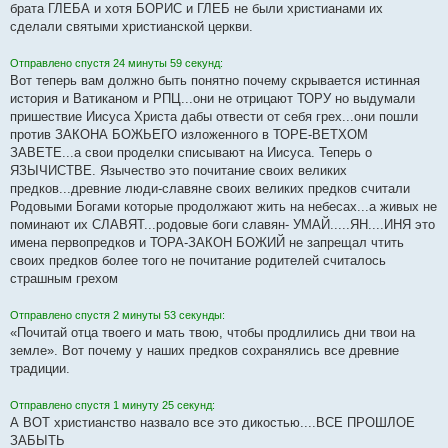
брата ГЛЕБА и хотя БОРИС и ГЛЕБ не были христианами их
сделали святыми христианской церкви.
Отправлено спустя 24 минуты 59 секунд:
Вот теперь вам должно быть понятно почему скрывается истинная
история и Ватиканом и РПЦ...они не отрицают ТОРУ но выдумали
пришествие Иисуса Христа дабы отвести от себя грех...они пошли
против ЗАКОНА БОЖЬЕГО изложенного в ТОРЕ-ВЕТХОМ
ЗАВЕТЕ...а свои проделки списывают на Иисуса. Теперь о
ЯЗЫЧИСТВЕ. Язычество это почитание своих великих
предков...древние люди-славяне своих великих предков считали
Родовыми Богами которые продолжают жить на небесах...а живых не
поминают их СЛАВЯТ...родовые боги славян- УМАЙ.....ЯН....ИНЯ это
имена первопредков и ТОРА-ЗАКОН БОЖИЙ не запрещал чтить
своих предков более того не почитание родителей считалось
страшным грехом
Отправлено спустя 2 минуты 53 секунды:
«Почитай отца твоего и мать твою, чтобы продлились дни твои на
земле». Вот почему у наших предков сохранялись все древние
традиции.
Отправлено спустя 1 минуту 25 секунд:
А ВОТ христианство назвало все это дикостью....ВСЕ ПРОШЛОЕ
ЗАБЫТЬ