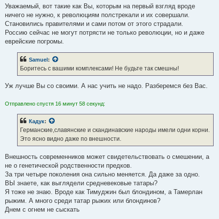
Уважаемый, вот такие как Вы, которым на первый взгляд вроде
ничего не нужно, к революциям полстрекали и их совершали.
Становились правителями и сами потом от этого страдали.
Россию сейчас не могут потрясти не только революции, но и даже
еврейские погромы.
Samuel
:
Боритесь с вашими комплексами! Не будьте так смешны!
Уж лучше Вы со своими. А нас учить не надо. Разберемся без Вас.
Отправлено спустя 16 минут 58 секунд:
Кадук
:
Германские,славянские и скандинавские народы имели одни корни.
Это ясно видно даже по внешности.
Внешность современников может свидетельствовать о смешении, а
не о генетической родственности предков.
За три четыре поколения она сильно меняется. Да даже за одно.
ВЫ знаете, как выглядели средневековые татары?
Я тоже не знаю. Вроде как Тимуджин был блондином, а Тамерлан
рыжим. А много среди татар рыжих или блондинов?
Днем с огнем не сыскать