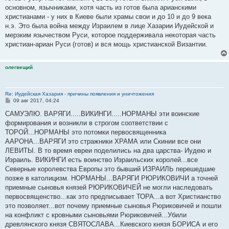
основном, язычниками, хотя часть из готов была арианскими
христианами - у них в Киеве были храмы свои и до 10 и до 9 века
н.э. Это была война между Израилем в лице Хазарии Иудейской и
мерзким язычеством Руси, которое поддерживала некоторая часть
христиан-ариан Руси (готов) и вся мощь христианской Византии.
олегвещий
Re: Иудейская Хазария - причины появления и уничтожения
С
09 авг 2017, 04:24
о
о
САМУЭЛЮ. ВАРЯГИ.....ВИКИНГИ.....НОРМАНЫ эти воинские
б
формирования и возникли в строгом соответствии с
щ
е
ТОРОЙ...НОРМАНЫ это потомки первосвященника
н
ААРОНА...ВАРЯГИ это стражники ХРАМА или Скинии все они
и
е
ЛЕВИТЫ. В то время евреи поделились на два царства- Иудею и
Израиль. ВИКИНГИ есть воинство Израильских королей...все
Северные королевства Европы это бывший ИЗРАИЛЬ перешедшие
позже в католицизм. НОРМАНЫ...ВАРЯГИ РЮРИКОВИЧИ а точней
приемные сыновья князей РЮРИКОВИЧЕЙ не могли наследовать
первосвященство...как это предписывает ТОРА...а вот Христианство
это позволяет...вот почему приемные сыновья Рюриковичей и пошли
на конфликт с кровными сыновьями Рюриковичей...Убили
древлянского князя СВЯТОСЛАВА...Киевского князя БОРИСА и его