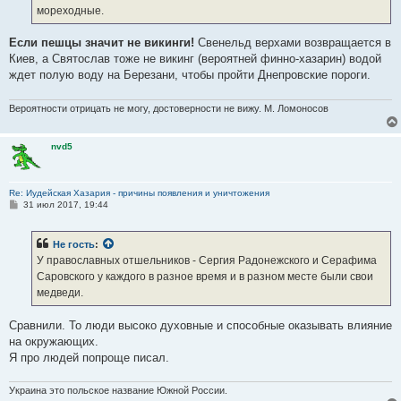
е
мореходные.
Если пешцы значит не викинги!
Свенельд верхами возвращается в
Киев, а Святослав тоже не викинг (вероятней финно-хазарин) водой
ждет полую воду на Березани, чтобы пройти Днепровские пороги.
Вероятности отрицать не могу, достоверности не вижу. М. Ломоносов
nvd5
Re: Иудейская Хазария - причины появления и уничтожения
С
31 июл 2017, 19:44
о
о
б
Не гость
:
щ
е
У православных отшельников - Сергия Радонежского и Серафима
н
Саровского у каждого в разное время и в разном месте были свои
и
е
медведи.
Сравнили. То люди высоко духовные и способные оказывать влияние
на окружающих.
Я про людей попроще писал.
Украина это польское название Южной России.