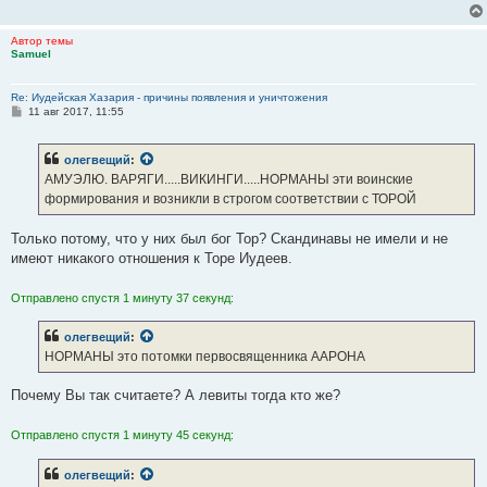
Автор темы
Samuel
Re: Иудейская Хазария - причины появления и уничтожения
С
11 авг 2017, 11:55
о
о
б
олегвещий
:
щ
е
АМУЭЛЮ. ВАРЯГИ.....ВИКИНГИ.....НОРМАНЫ эти воинские
н
формирования и возникли в строгом соответствии с ТОРОЙ
и
е
Только потому, что у них был бог Тор? Скандинавы не имели и не
имеют никакого отношения к Торе Иудеев.
Отправлено спустя 1 минуту 37 секунд:
олегвещий
:
НОРМАНЫ это потомки первосвященника ААРОНА
Почему Вы так считаете? А левиты тогда кто же?
Отправлено спустя 1 минуту 45 секунд:
олегвещий
: