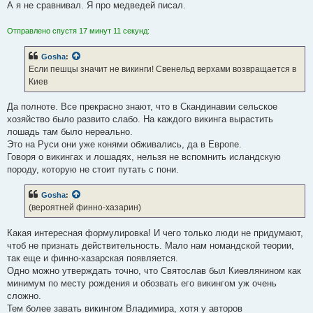
А я не сравнивал. Я про медведей писал.
Отправлено спустя 17 минут 11 секунд:
Gosha
:
Если пешцы значит не викинги! Свенельд верхами возвращается в
Киев
Да полноте. Все прекрасно знают, что в Скандинавии сельское
хозяйство было развито слабо. На каждого викинга вырастить
лошадь там было нереально.
Это на Руси они уже конями обживались, да в Европе.
Говоря о викингах и лошадях, нельзя не вспомнить исландскую
породу, которую не стоит путать с пони.
Gosha
:
(вероятней финно-хазарин)
Какая интересная формулировка! И чего только люди не придумают,
чтоб не признать действительность. Мало нам номандской теории,
так еще и финно-хазарская появляется.
Одно можно утверждать точно, что Святослав был Киевлянином как
минимум по месту рождения и обозвать его викингом уж очень
сложно.
Тем более завать викингом Владимира, хотя у авторов