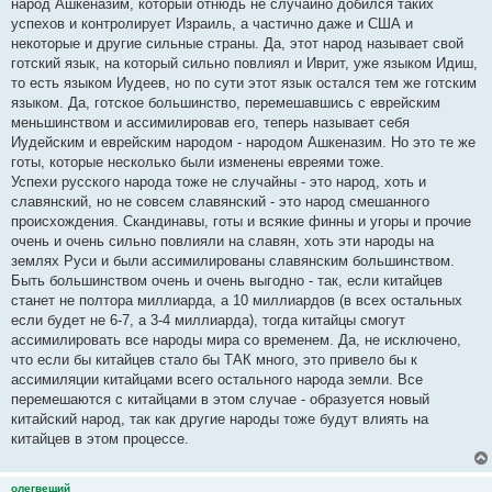
народ Ашкеназим, который отнюдь не случайно добился таких
успехов и контролирует Израиль, а частично даже и США и
некоторые и другие сильные страны. Да, этот народ называет свой
готский язык, на который сильно повлиял и Иврит, уже языком Идиш,
то есть языком Иудеев, но по сути этот язык остался тем же готским
языком. Да, готское большинство, перемешавшись с еврейским
меньшинством и ассимилировав его, теперь называет себя
Иудейским и еврейским народом - народом Ашкеназим. Но это те же
готы, которые несколько были изменены евреями тоже.
Успехи русского народа тоже не случайны - это народ, хоть и
славянский, но не совсем славянский - это народ смешанного
происхождения. Скандинавы, готы и всякие финны и угоры и прочие
очень и очень сильно повлияли на славян, хоть эти народы на
землях Руси и были ассимилированы славянским большинством.
Быть большинством очень и очень выгодно - так, если китайцев
станет не полтора миллиарда, а 10 миллиардов (в всех остальных
если будет не 6-7, а 3-4 миллиарда), тогда китайцы смогут
ассимилировать все народы мира со временем. Да, не исключено,
что если бы китайцев стало бы ТАК много, это привело бы к
ассимиляции китайцами всего остального народа земли. Все
перемешаются с китайцами в этом случае - образуется новый
китайский народ, так как другие народы тоже будут влиять на
китайцев в этом процессе.
олегвещий