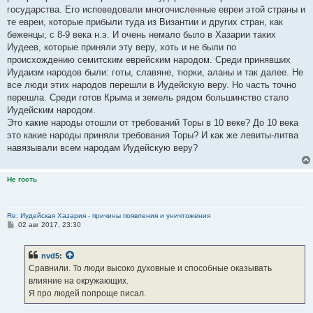
государства. Его исповедовали многочисленные евреи этой страны и
те евреи, которые прибыли туда из Византии и других стран, как
беженцы, с 8-9 века н.э. И очень немало было в Хазарии таких
Иудеев, которые приняли эту веру, хоть и не были по
происхождению семитским еврейским народом. Среди принявших
Иудаизм народов были: готы, славяне, тюрки, аланы и так далее. Не
все люди этих народов перешли в Иудейскую веру. Но часть точно
перешла. Среди готов Крыма и земель рядом большинство стало
Иудейским народом.
Это какие народы отошли от требований Торы в 10 веке? До 10 века
это какие народы приняли требования Торы? И как же левиты-литва
навязывали всем народам Иудейскую веру?
Не гость
Re: Иудейская Хазария - причины появления и уничтожения
С
02 авг 2017, 23:30
о
о
б
nvd5
:
щ
е
Сравнили. То люди высоко духовные и способные оказывать
н
влияние на окружающих.
и
е
Я про людей попроще писал.