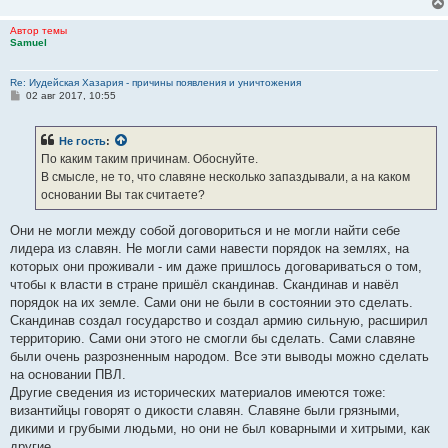
Автор темы
Samuel
Re: Иудейская Хазария - причины появления и уничтожения
С
02 авг 2017, 10:55
о
о
б
Не гость
:
щ
е
По каким таким причинам. Обоснуйте.
н
В смысле, не то, что славяне несколько запаздывали, а на каком
и
е
основании Вы так считаете?
Они не могли между собой договориться и не могли найти себе
лидера из славян. Не могли сами навести порядок на землях, на
которых они проживали - им даже пришлось договариваться о том,
чтобы к власти в стране пришёл скандинав. Скандинав и навёл
порядок на их земле. Сами они не были в состоянии это сделать.
Скандинав создал государство и создал армию сильную, расширил
территорию. Сами они этого не смогли бы сделать. Сами славяне
были очень разрозненным народом. Все эти выводы можно сделать
на основании ПВЛ.
Другие сведения из исторических материалов имеются тоже:
византийцы говорят о дикости славян. Славяне были грязными,
дикими и грубыми людьми, но они не был коварными и хитрыми, как
другие.