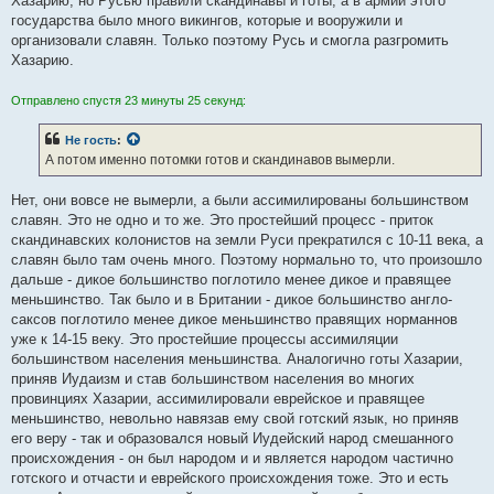
Хазарию, но Русью правили скандинавы и готы, а в армии этого
государства было много викингов, которые и вооружили и
организовали славян. Только поэтому Русь и смогла разгромить
Хазарию.
Отправлено спустя 23 минуты 25 секунд:
Не гость
:
А потом именно потомки готов и скандинавов вымерли.
Нет, они вовсе не вымерли, а были ассимилированы большинством
славян. Это не одно и то же. Это простейший процесс - приток
скандинавских колонистов на земли Руси прекратился с 10-11 века, а
славян было там очень много. Поэтому нормально то, что произошло
дальше - дикое большинство поглотило менее дикое и правящее
меньшинство. Так было и в Британии - дикое большинство англо-
саксов поглотило менее дикое меньшинство правящих норманнов
уже к 14-15 веку. Это простейшие процессы ассимиляции
большинством населения меньшинства. Аналогично готы Хазарии,
приняв Иудаизм и став большинством населения во многих
провинциях Хазарии, ассимилировали еврейское и правящее
меньшинство, невольно навязав ему свой готский язык, но приняв
его веру - так и образовался новый Иудейский народ смешанного
происхождения - он был народом и и является народом частично
готского и отчасти и еврейского происхождения тоже. Это и есть