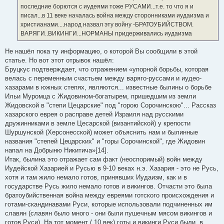
последние борются с иудеями тоже РУСАМИ...т.е. то что я и
писал...в 11 веке началась война между сторонниками иудаизма и
христианами....народ назвал эту войну -БРАТОУБИЙСТВОМ.
ВАРЯГИ..ВИКИНГИ...НОРМАНЫ придерживались иудаизма
Не нашёл пока ту информацию, о которой Вы сообщили в этой
статье. Но вот этот отрывок нашёл:
Бруцкус подтверждает, что отражением «упорной борьбы, которая
велась с переменным счастьем между варяго-руссами и иудео-
хазарами в южных степях, являются... известные былины о борьбе
Ильи Муромца с Жидовином-богатырем, пришедшим из земли
Жидовской в "степи Цецарские" под "горою Сорочинскою"... Рассказ
хазарского еврея о расправе детей Израиля над русскими
дружинниками в земле Цесарской (византийской) у крепости
Шуршунской (Херсонесской) может объяснить нам и былинные
названия "степей Цецарских" и "горы Сорочинской", где Жидовин
напал на Добрыню Никитича»[14].
Итак, былина это отражает сам факт (неоспоримый) войн между
Иудейской Хазарией и Русью в 9-10 веках н.э. Хазария - это не Русь,
хотя и там жило немало готов, принявших Иудаизм, как и в
государстве Русь жило немало готов и викингов. Отчасти это была
братоубийственная война между евреями готского происхождения и
готами-скандинавами Руси, которые использовали подчиненных им
славян (славян было много - они были пушечным мясом викингов и
готов Руси). На тот момент ( 10 век) готы и викинги Руси были, в