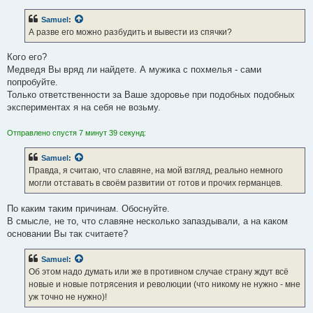
Samuel
:
А разве его можно разбудить и вывести из спячки?
Кого его?
Медведя Вы вряд ли найдете. А мужика с похмелья - сами
попробуйте.
Только ответственности за Ваше здоровье при подобных подобных
экспериментах я на себя не возьму.
Отправлено спустя 7 минут 39 секунд:
Samuel
:
Правда, я считаю, что славяне, на мой взгляд, реально немного
могли отставать в своём развитии от готов и прочих германцев.
По каким таким причинам. Обоснуйте.
В смысле, не то, что славяне несколько запаздывали, а на каком
основании Вы так считаете?
Samuel
:
Об этом надо думать или же в противном случае страну ждут всё
новые и новые потрясения и революции (что никому не нужно - мне
уж точно не нужно)!