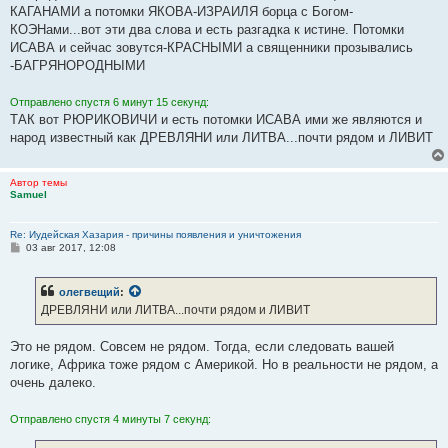
КАГАНАМИ а потомки ЯКОВА-ИЗРАИЛЯ борца с Богом-
КОЭНами...вот эти два слова и есть разгадка к истине. Потомки
ИСАВА и сейчас зовутся-КРАСНЫМИ а священники прозывались
-БАГРЯНОРОДНЫМИ
Отправлено спустя 6 минут 15 секунд:
ТАК вот РЮРИКОВИЧИ и есть потомки ИСАВА ими же являются и
народ известный как ДРЕВЛЯНИ или ЛИТВА...почти рядом и ЛИВИТ
Автор темы
Samuel
Re: Иудейская Хазария - причины появления и уничтожения
С
03 авг 2017, 12:08
о
о
б
олегвещий
:
щ
е
ДРЕВЛЯНИ или ЛИТВА...почти рядом и ЛИВИТ
н
и
е
Это не рядом. Совсем не рядом. Тогда, если следовать вашей
логике, Африка тоже рядом с Америкой. Но в реальности не рядом, а
очень далеко.
Отправлено спустя 4 минуты 7 секунд: