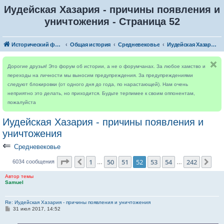
Иудейская Хазария - причины появления и
уничтожения - Страница 52
Исторический форум
Общая история
Средневековье
Иудейская Хазария - причины появления и уничтожения
Дорогие друзья! Это форум об истории, а не о форумчанах. За любое хамство и
переходы на личности мы выносим предупреждения. За предупреждениями
следуют блокировки (от одного дня до года, по нарастающей). Нам очень
неприятно это делать, но приходится. Будьте терпимее к своим оппонентам,
пожалуйста
Иудейская Хазария - причины появления и
уничтожения
⇐
Средневековье
Страница
52
из
242
1
50
51
52
53
54
242
Пред.
Сле
6034 сообщения
…
…
Автор темы
Samuel
Re: Иудейская Хазария - причины появления и уничтожения
С
31 июл 2017, 14:52
о
о