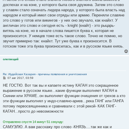
доспехах и на коне, у которого была своя дружина. Затем это слово
у славян стало означать лидера народа, у которого была власть над
народом и который имел свои отряды или армию. Переняли славяне
это слово у готов или викингов - у них оно звучало, как кнайхт. У
англичан это слово и сегодня есть - knight (кнайт) - это рыцарь-
витязь на коне, но в начале слова пишется буква к, которая не
произносится. У немцев тоже есть такое слово. Точно не помню, но
звучит примерно так: кнайхт. Тут уже буква к произносится. В
готском тоже эта буква произносилась, как и в русском языке князь.
олегвещий
Re: Иудейская Хазария - причины появления и уничтожения
С
07 авг 2017, 03:59
о
о
НЕ ГОСТЮ. Вот так вы и капаете истину КАГАН это сокращенное
б
выражение в русском языке...какие функции выполняет КАГАН в
щ
е
Скинии или ХРАМЕ..он выполняет функции очищения от грехов а кто
н
эти функции выполнял у индо-славяно-ариев...река ГАНГ или ГАНГА
и
е
потому первосвященника и сравнивали с этой рекой- КАК ГАНГ-
КАГАН...просто до невозможности
Отправлено спустя 14 минут 51 секунду:
САМУЭЛЮ. А вам расскажу про слово -КНЯЗЬ....так же как и