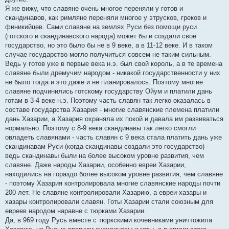
Я же вижу, что славяне очень многое переняли у готов и
скандинавов, как римляне переняли многое у этрусков, греков и
финикийцев. Сами славяне на землях Руси без помощи руси
(готского и скандинавского народа) может бы и создали своё
государство, но это было бы не в 9 веке, а в 11-12 веке. И в таком
случае государство могло получиться совсем не таким сильным.
Ведь у готов уже в первые века н.э. был свой король, а в те времена
славяне были дремучим народом - никакой государственности у них
не было тогда и это даже и не планировалось. Поэтому многие
славяне подчинились готскому государству Ойум и платили дань
готам в 3-4 веке н.э. Поэтому часть славян так легко оказалась в
составе государства Хазария - многие славянские племена платили
дань Хазарии, а Хазария охраняла их покой и давала им развиваться
нормально. Поэтому с 8-9 века скандинавы так легко смогли
овладеть славянами - часть славян с 9 века стала платить дань уже
скандинавам Руси (когда скандинавы создали это государство) -
ведь скандинавы были на более высоком уровне развития, чем
славяне. Даже народы Хазарии, особенно евреи Хазарии,
находились на гораздо более высоком уровне развития, чем славяне
- поэтому Хазария контролировала многие славянские народы почти
200 лет. Не славяне контролировали Хазарию, а евреи-хазары и
хазары контролировали славян. Готы Хазарии стали союзным для
евреев народом наравне с тюрками Хазарии.
Да, в 969 году Русь вместе с тюркскими кочевниками уничтожила