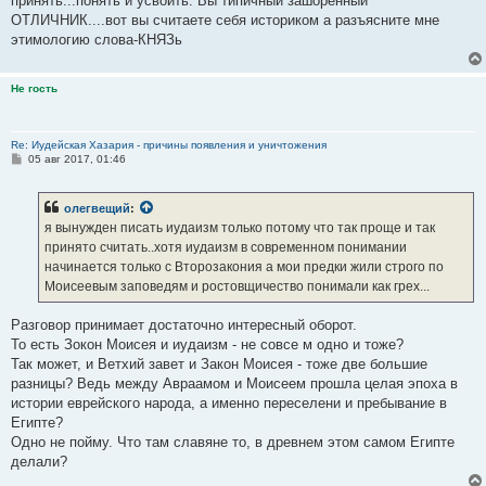
принять...понять и усвоить. Вы типичный зашоренный
ОТЛИЧНИК....вот вы считаете себя историком а разъясните мне
этимологию слова-КНЯЗь
Не гость
Re: Иудейская Хазария - причины появления и уничтожения
С
05 авг 2017, 01:46
о
о
б
олегвещий
:
щ
е
я вынужден писать иудаизм только потому что так проще и так
н
принято считать..хотя иудаизм в современном понимании
и
е
начинается только с Второзакония а мои предки жили строго по
Моисеевым заповедям и ростовщичество понимали как грех...
Разговор принимает достаточно интересный оборот.
То есть Зокон Моисея и иудаизм - не совсе м одно и тоже?
Так может, и Ветхий завет и Закон Моисея - тоже две большие
разницы? Ведь между Авраамом и Моисеем прошла целая эпоха в
истории еврейского народа, а именно переселени и пребывание в
Египте?
Одно не пойму. Что там славяне то, в древнем этом самом Египте
делали?