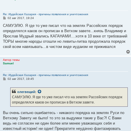
Re: Иудейская Хазария - причины появления и уничтожения
С
02 авг 2017, 19:24
о
о
САМУЭЛЮ. Я где то уже писал что на землях Рассейских порядок
б
определялся каков он прописан в Ветхом завете...князь Владимир и
щ
е
Ярослав Мудрый звались КАГАНАМИ....хотя в 10 веке от требований
н
ТОРЫ многие народы отошли но левиты-литва продолжала порядок
и
е
свой всем навязывать...в чистом виде иудаизм не приживался
Автор темы
Samuel
Re: Иудейская Хазария - причины появления и уничтожения
С
02 авг 2017, 19:45
о
о
б
олегвещий
:
щ
е
САМУЭЛЮ. Я где то уже писал что на землях Рассейских порядок
н
определялся каков он прописан в Ветхом завете.
и
е
Вы очень сильно ошибаетесь - никакого порядка на землях Руси по
Ветхому Завету не было! то это за выдумки такие у Вас?! С Вами
ведь не согласен ни один более или менее уважающих себя и
известный историк! ни один! Прекратите неудачно фантазировать