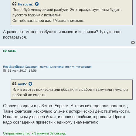
б
Не гость
:
щ
е
Попробуй мишку зимой разбуди. Это гораздо хуже, чем будить
н
русского мужика с похмелья.
и
е
Он тебе как лапой даст! Мишка в смысле.
А разве его можно разбудить и вывести из спячки? Тут уж надо
постараться.
Не гость
Re: Иудейская Хазария - причины появления и уничтожения
С
31 июл 2017, 14:56
о
о
б
nvd5
:
щ
е
Или в жертву принесли или обратили в рабов и замучили тяжёлой
н
работой до смерти.
и
е
Скорее продали в рабство. Евреям. А те из них сделали наложниц.
Такие фантазии несколько ближе к исторической действительности.
И наложницы у евреев были, и славяне рабами торговали. Просто
надо совпадения привести к единому знаменателю.
Отправлено спустя 3 минуты 37 секунд: