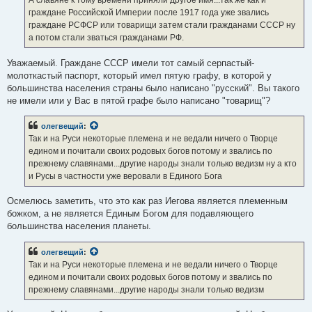
А славяне к тому времени приняли другое имя...так же как и
н
граждане Российской Империи после 1917 года уже звались
и
е
граждане РСФСР или товарищи затем стали гражданами СССР ну
а потом стали зваться гражданами РФ.
Уважаемый. Граждане СССР имели тот самый серпастый-
молоткастый паспорт, который имел пятую графу, в которой у
большинства населения страны было написано "русский". Вы такого
не имели или у Вас в пятой графе было написано "товарищ"?
олегвещий
:
Так и на Руси некоторые племена и не ведали ничего о Творце
едином и почитали своих родовых богов потому и звались по
прежнему славянами...другие народы знали только ведизм ну а кто
и Русы в частности уже веровали в Единого Бога
Осмелюсь заметить, что это как раз Иегова является племенным
божком, а не является Единым Богом для подавляющего
большинства населения планеты.
олегвещий
:
Так и на Руси некоторые племена и не ведали ничего о Творце
едином и почитали своих родовых богов потому и звались по
прежнему славянами...другие народы знали только ведизм