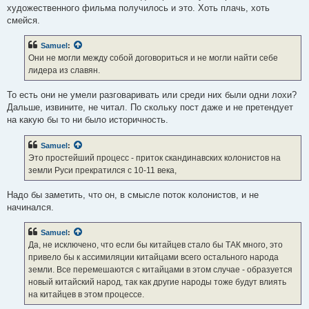
художественного фильма получилось и это. Хоть плачь, хоть
смейся.
Samuel
:
Они не могли между собой договориться и не могли найти себе
лидера из славян.
То есть они не умели разговаривать или среди них были одни лохи?
Дальше, извините, не читал. По скольку пост даже и не претендует
на какую бы то ни было историчность.
Samuel
:
Это простейший процесс - приток скандинавских колонистов на
земли Руси прекратился с 10-11 века,
Надо бы заметить, что он, в смысле поток колонистов, и не
начинался.
Samuel
:
Да, не исключено, что если бы китайцев стало бы ТАК много, это
привело бы к ассимиляции китайцами всего остального народа
земли. Все перемешаются с китайцами в этом случае - образуется
новый китайский народ, так как другие народы тоже будут влиять
на китайцев в этом процессе.