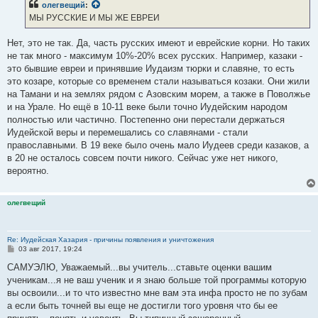
олегвещий
:
МЫ РУССКИЕ И МЫ ЖЕ ЕВРЕИ
Нет, это не так. Да, часть русских имеют и еврейские корни. Но таких
не так много - максимум 10%-20% всех русских. Например, казаки -
это бывшие евреи и принявшие Иудаизм тюрки и славяне, то есть
это козаре, которые со временем стали называться козаки. Они жили
на Тамани и на землях рядом с Азовским морем, а также в Поволжье
и на Урале. Но ещё в 10-11 веке были точно Иудейским народом
полностью или частично. Постепенно они перестали держаться
Иудейской веры и перемешались со славянами - стали
православными. В 19 веке было очень мало Иудеев среди казаков, а
в 20 не осталось совсем почти никого. Сейчас уже нет никого,
вероятно.
олегвещий
Re: Иудейская Хазария - причины появления и уничтожения
С
03 авг 2017, 19:24
о
о
САМУЭЛЮ, Уважаемый...вы учитель...ставьте оценки вашим
б
ученикам...я не ваш ученик и я знаю больше той программы которую
щ
е
вы освоили...и то что известно мне вам эта инфа просто не по зубам
н
а если быть точней вы еще не достигли того уровня что бы ее
и
е