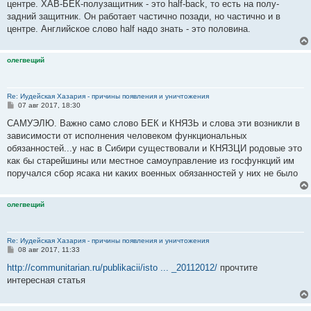
центре. ХАВ-БЕК-полузащитник - это half-back, то есть на полу-
задний защитник. Он работает частично позади, но частично и в
центре. Английское слово half надо знать - это половина.
олегвещий
Re: Иудейская Хазария - причины появления и уничтожения
С
07 авг 2017, 18:30
о
о
САМУЭЛЮ. Важно само слово БЕК и КНЯЗЬ и слова эти возникли в
б
зависимости от исполнения человеком функциональных
щ
е
обязанностей...у нас в Сибири существовали и КНЯЗЦИ родовые это
н
как бы старейшины или местное самоуправление из госфункций им
и
е
поручался сбор ясака ни каких военных обязанностей у них не было
олегвещий
Re: Иудейская Хазария - причины появления и уничтожения
С
08 авг 2017, 11:33
о
о
http://communitarian.ru/publikacii/isto ... _20112012/
прочтите
б
интересная статья
щ
е
н
и