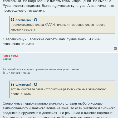
Уважаемый. Не надо больше писать таких извращений. Не было на
Руси никакого ведизма. Была ведическая культура. А все измы - это
производные от иудаизма.
олегвещий
:
происхождение слова КАГАН...очень интересное слово просто
ключик к секрету
К еврейскому? Еврейские секреты вам лучше знать. Я к ним
отношения не имею.
Автор темы
Samuel
Re: Иудейская Хазария - причины появления и уничтожения
С
07 авг 2017, 00:40
о
о
б
олегвещий
:
щ
е
вот вы считаете себя историком а разъясните мне этимологию
н
слова-КНЯЗь
и
е
Слово князь первоначально значило у славян любого хорошо
экипированного и знатного воина на коне, то есть знатного и сильного
всадника с оружием и в доспехах - но речь шла о викинге-норманне.
А затем это слово стало значить любого знатного воина-викинга в