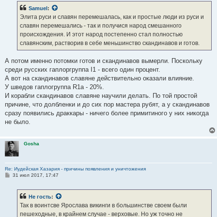
Samuel
:
Элита руси и славян перемешалась, как и простые люди из руси и
славян перемешались - так и получися народ смешанного
происхождения. И этот народ постепенно стал полностью
славянским, растворив в себе меньшинство скандинавов и готов.
А потом именно потомки готов и скандинавов вымерли. Поскольку
среди русских гаплоргруппа I1 - всего один процент.
А вот на скандинавов славяне действительно оказали влияние.
У шведов гаплогруппа R1a - 20%.
И корабли скандинавов славяне научили делать. По той простой
причине, что долбленки и до сих пор мастера рубят, а у скандинавов
сразу появились драккары - ничего более примитиного у них никогда
не было.
Gosha
Re: Иудейская Хазария - причины появления и уничтожения
С
31 июл 2017, 17:47
о
о
б
Не гость
:
щ
е
Так в воинтсве Ярослава викинги в большинстве своем были
н
пешеходные, в крайнем случае - верховые. Но уж точно не
и