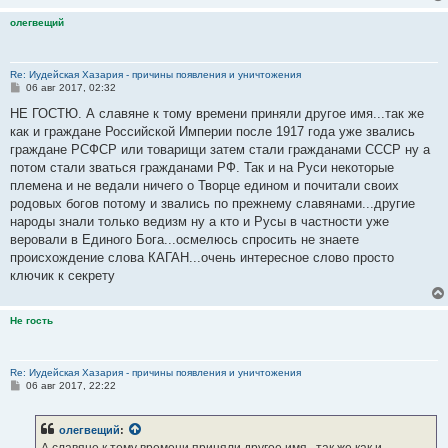
олегвещий
Re: Иудейская Хазария - причины появления и уничтожения
С
06 авг 2017, 02:32
о
о
НЕ ГОСТЮ. А славяне к тому времени приняли другое имя...так же
б
как и граждане Российской Империи после 1917 года уже звались
щ
е
граждане РСФСР или товарищи затем стали гражданами СССР ну а
н
потом стали зваться гражданами РФ. Так и на Руси некоторые
и
е
племена и не ведали ничего о Творце едином и почитали своих
родовых богов потому и звались по прежнему славянами...другие
народы знали только ведизм ну а кто и Русы в частности уже
веровали в Единого Бога...осмелюсь спросить не знаете
происхождение слова КАГАН...очень интересное слово просто
ключик к секрету
Не гость
Re: Иудейская Хазария - причины появления и уничтожения
С
06 авг 2017, 22:22
о
о
б
олегвещий
:
щ
е