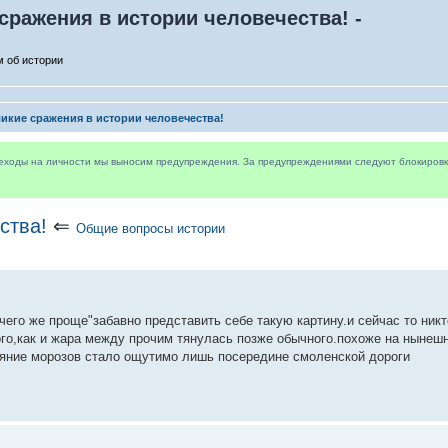
сражения в истории человечества! -
 об истории
икие сражения в истории человечества!
реходы на личности мы выносим предупреждения. За предупреждениями следуют блокировки 
ства!
⇐
Общие вопросы истории
 чего же проще"забавно представить себе такую картину.и сейчас то никт
ого,как и жара между прочим тянулась позже обычного.похоже на нынешн
ияние морозов стало ощутимо лишь посередине смоленской дороги