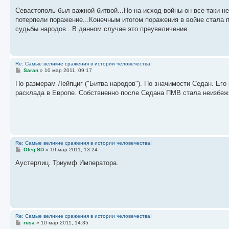
о
о
Севастополь был важной битвой...Но на исход войны он все-таки не
б
потерпели поражение...Конечным итогом поражения в войне стала п
щ
е
судьбы народов...В данном случае это преувеличение
н
и
е
Re: Самые великие сражения в истории человечества!
С
Saran
»
10 мар 2011, 09:17
о
о
По размерам Лейпциг ("Битва народов"). По значимости Седан. Ег
б
расклада в Европе. Собствненно после Седана ПМВ стала неизбеж
щ
е
н
и
е
Re: Самые великие сражения в истории человечества!
С
Oleg SD
»
10 мар 2011, 13:24
о
о
Аустерлиц. Триумф Императора.
б
щ
е
н
и
е
Re: Самые великие сражения в истории человечества!
С
rusa
»
10 мар 2011, 14:35
о