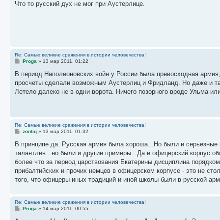
о
Что то русский дух не мог при Аустерлице.
б
щ
е
н
и
е
Re: Самые великие сражения в истории человечества!
С
Proga
»
13 мар 2011, 01:22
о
о
В период Наполеоновских войн у России была превосходная армия,
б
просчеты сделали возможным Аустерлиц и Фридланд. Но даже и там
щ
е
Летело далеко не в одни ворота. Ничего позорного вроде Ульма ил
н
и
е
Re: Самые великие сражения в истории человечества!
С
zontiq
»
13 мар 2011, 01:32
о
о
В принципе да..Русская армия была хороша...Но были и серьезные 
б
талантлив...но были и другие примеры...Да и офицерский корпус 
щ
е
более что за период царствования Екатерины дисциплина порядко
н
прибалтийских и прочих немцев в офицерском корпусе - это не сто
и
е
того, что офицеры иных традиций и иной школы были в русской арм
Re: Самые великие сражения в истории человечества!
С
Proga
»
14 мар 2011, 00:55
о
о