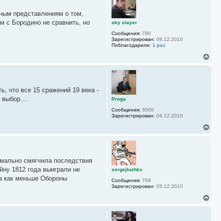
н
у
ичным представлениям о том,
т
ь
м с Бородино не сравнить, но
sky slayer
с
Сообщения:
790
я
Зарегистрирован:
08.12.2010
к
Поблагодарили:
1 раз
н
а
В
ч
е
а
р
л
н
у
у
, что все 15 сражений 19 века -
т
ь
выбор....
Proga
с
Сообщения:
5500
я
Зарегистрирован:
04.12.2010
к
н
В
а
е
ч
р
а
н
л
у
у
симально смягчила последствия
т
ь
йну 1812 года выиграли не
sergejluzhkv
с
да как меньше Обороны
Сообщения:
789
я
Зарегистрирован:
05.12.2010
к
н
В
а
е
ч
р
а
н