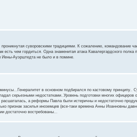
 проникнутая суворовскими традициями. К сожалению, командование час
 есть чем гордиться. Одна знаменитая атака Кавалергардского полка п
и Иены-Ауэрштедта не было и в помине.
минусы...Генералитет в основном подбирался по кастовому принципу.. С
обладал серьезными недостатками..Уровень подготовки многих офицеров 
м расшаталась, а реформы Павла были истеричны и недостаточно проду
лько признак засилья иноземцев (все-таки времена Анны Иоанновны давн
ии достаточно востребованы...