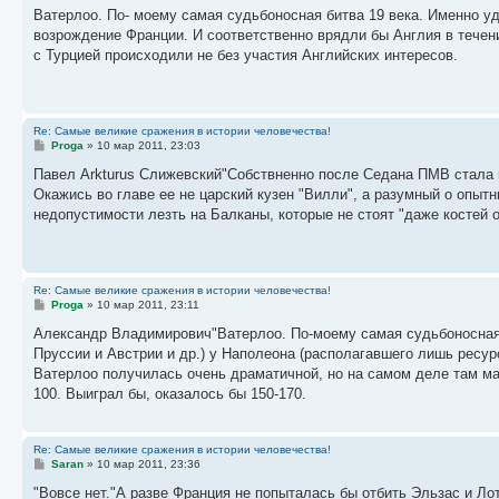
о
Ватерлоо. По- моему самая судьбоносная битва 19 века. Именно у
б
возрождение Франции. И соответственно врядли бы Англия в течен
щ
е
с Турцией происходили не без участия Английских интересов.
н
и
е
Re: Самые великие сражения в истории человечества!
С
Proga
»
10 мар 2011, 23:03
о
о
Павел Arkturus Слижевский"Собствненно после Седана ПМВ стала 
б
Окажись во главе ее не царский кузен "Вилли", а разумный о опытн
щ
е
недопустимости лезть на Балканы, которые не стоят "даже костей 
н
и
е
Re: Самые великие сражения в истории человечества!
С
Proga
»
10 мар 2011, 23:11
о
о
Александр Владимирович"Ватерлоо. По-моему самая судьбоносная б
б
Пруссии и Австрии и др.) у Наполеона (располагавшего лишь ресурс
щ
е
Ватерлоо получилась очень драматичной, но на самом деле там ма
н
100. Выиграл бы, оказалось бы 150-170.
и
е
Re: Самые великие сражения в истории человечества!
С
Saran
»
10 мар 2011, 23:36
о
о
"Вовсе нет."А разве Франция не попыталась бы отбить Эльзас и Л