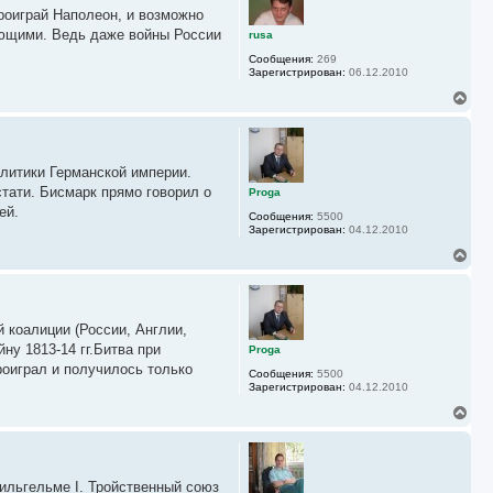
у
у
роиграй Наполеон, и возможно
т
ь
ающими. Ведь даже войны России
rusa
с
Сообщения:
269
я
Зарегистрирован:
06.12.2010
к
н
В
а
е
ч
р
а
н
л
у
у
литики Германской империи.
т
ь
стати. Бисмарк прямо говорил о
Proga
с
ей.
Сообщения:
5500
я
Зарегистрирован:
04.12.2010
к
н
В
а
е
ч
р
а
н
л
у
у
 коалиции (России, Англии,
т
ь
ну 1813-14 гг.Битва при
Proga
с
роиграл и получилось только
Сообщения:
5500
я
Зарегистрирован:
04.12.2010
к
н
В
а
е
ч
р
а
н
л
у
у
ильгельме I. Тройственный союз
т