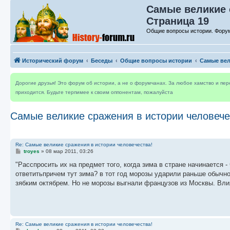
Самые великие 
Страница 19
Общие вопросы истории. Форум
Исторический форум
Беседы
Общие вопросы истории
Самые вел
Дорогие друзья! Это форум об истории, а не о форумчанах. За любое хамство и пе
приходится. Будьте терпимее к своим оппонентам, пожалуйста
Самые великие сражения в истории человече
Re: Самые великие сражения в истории человечества!
С
troyes
»
08 мар 2011, 03:26
о
о
"Расспросить их на предмет того, когда зима в стране начинается -
б
ответитьпричем тут зима? в тот год морозы ударили раньше обычн
щ
е
зябким октябрем. Но не морозы выгнали французов из Москвы. Вл
н
и
е
Re: Самые великие сражения в истории человечества!