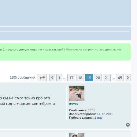
(от одного дня до года, по нарастающей). Нам очень неприятно это делать, но
Страница
19
из
45
1
17
18
19
20
21
45
Пред.
Сл
1105 сообщений
…
…
о бы не смог точно про это
ий год с жарким сентябрем и
troyes
Сообщения:
1758
Зарегистрирован:
14.12.2010
Поблагодарили:
1 раз
В
е
р