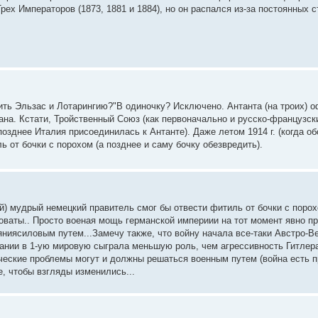
ех Императоров (1873, 1881 и 1884), но он распался из-за постоянных 
ить Эльзас и Лотарингию?"В одиночку? Исключено. Антанта (на троих) 
ана. Кстати, Тройственный Союз (как первоначально и русско-французск
позднее Италия присоединилась к Антанте). Даже летом 1914 г. (когда о
 от бочки с порохом (а позднее и саму бочку обезвредить).
ой) мудрый немецкий правитель смог бы отвести фитиль от бочки с порох
новаты.. Просто военая мощь германской империии на тот момент явно п
ниясиловым путем...Замечу также, что войну начала все-таки Австро-Ве
мании в 1-ую мировую сыграла меньшую роль, чем агрессивность Гитлера
тические проблемы могут и должны решаться военным путем (война есть
, чтобы взгляды изменились...