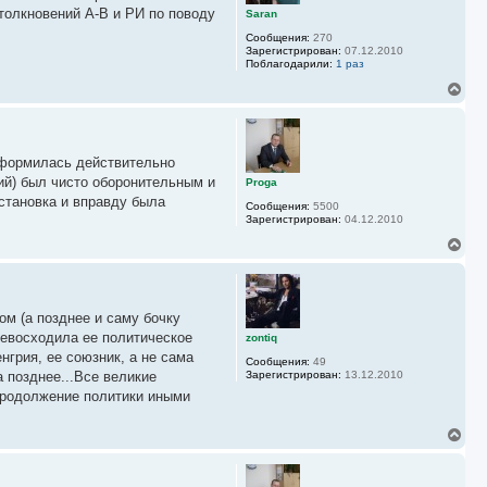
ь
столкновений А-В и РИ по поводу
Saran
с
Сообщения:
270
я
Зарегистрирован:
07.12.2010
к
Поблагодарили:
1 раз
н
а
В
ч
е
а
р
л
н
у
у
оформилась действительно
т
ь
ий) был чисто оборонительным и
Proga
с
бстановка и вправду была
Сообщения:
5500
я
Зарегистрирован:
04.12.2010
к
н
В
а
е
ч
р
а
н
л
у
у
ом (а позднее и саму бочку
т
ь
ревосходила ее политическое
zontiq
с
нгрия, ее союзник, а не сама
Сообщения:
49
я
 позднее...Все великие
Зарегистрирован:
13.12.2010
к
 продолжение политики иными
н
а
ч
В
а
е
л
р
у
н