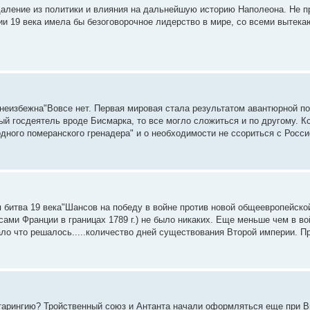
даление из политики и влияния на дальнейшую историю Наполеона. Не п
ии 19 века имела бы безоговорочное лидерство в мире, со всеми вытек
неизбежна"Вовсе нет. Первая мировая стала результатом авантюрной по
ый госдеятель вроде Бисмарка, то все могло сложиться и по другому. К
одного померанского гренадера" и о необходимости не ссориться с Росси
итва 19 века"Шансов на победу в войне против новой общеевропейской
ами Франции в границах 1789 г.) не было никаких. Еще меньше чем в вой
ло что решалось.....количество дней существования Второй империи. П
отарингию? Тройственный союз и Антанта начали оформляться еще при В