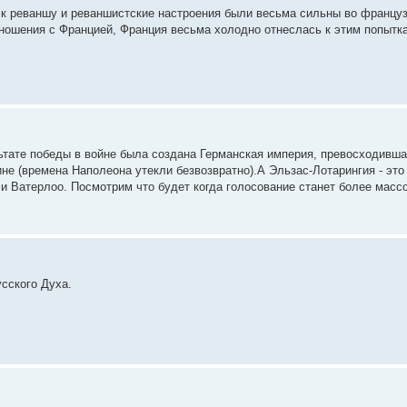
 к реваншу и реваншистские настроения были весьма сильны во француз
тношения с Францией, Франция весьма холодно отнеслась к этим попытк
льтате победы в войне была создана Германская империя, превосходивш
не (времена Наполеона утекли безвозвратно).А Эльзас-Лотарингия - это
и Ватерлоо. Посмотрим что будет когда голосование станет более масс
сского Духа.