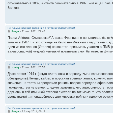
б
окончательно в 1882, Антанта окончательно в 1907.Был еще Союз Тр
щ
е
Балкан.
н
и
е
Re: Самые великие сражения в истории человечества!
С
Proga
»
11 мар 2011, 22:47
о
о
Павел Arkturus Слижевский"А разве Франция не попыталась бы отб
б
только в 1907 г. и это отнюдь не было неизбежным следствием Сед
щ
е
один из его членов (Италия) не захотел принимать участия в ПМВ (
н
взрывоопасной) мудрый немецкий правитель смог бы отвести фитиль
и
е
Re: Самые великие сражения в истории человечества!
С
zontiq
»
11 мар 2011, 23:57
о
о
Даже летом 1914 г. (когда обстановка и вправду была взрывоопасн
б
обезвредить).Немцы, кайзер и прусская военная элита, конечно ви
щ
е
значение...и тевтоны предпочли решить вопрос передела сфер влия
н
Германия..Тем не менее, следует заметить, что агрессивность Гер
и
е
державы в той или иной степени считали на тот момент, что поли
средствами) ..и понадобилось две мировых войны и ядерное оружие
Re: Самые великие сражения в истории человечества!
С
Proga
»
12 мар 2011, 00:12