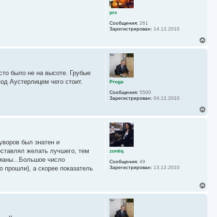
у
т
ь
prx
с
Сообщения:
261
я
Зарегистрирован:
14.12.2010
к
н
В
а
е
ч
р
а
н
л
у
у
то было не на высоте. Грубые
т
ь
од Аустерлицем чего стоит.
Proga
с
Сообщения:
5500
я
Зарегистрирован:
04.12.2010
к
н
В
а
е
ч
р
а
н
л
у
у
уворов был знатен и
т
ь
оставлял желать лучшего, тем
zontiq
с
маны...Большое число
Сообщения:
49
я
о прошли), а скорее показатель
Зарегистрирован:
13.12.2010
к
н
а
В
ч
е
а
р
л
н
у
у