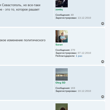
л
у
у
и Севастополь, но все-таки
т
ь
 - это то, которое рашает
zontiq
с
Сообщения:
49
я
Зарегистрирован:
13.12.2010
к
н
В
а
е
ч
р
а
н
л
у
у
зкое изменение политического
т
ь
Saran
с
Сообщения:
270
я
Зарегистрирован:
07.12.2010
к
Поблагодарили:
1 раз
н
а
В
ч
е
а
р
л
н
у
у
т
ь
Oleg SD
с
Сообщения:
163
я
Зарегистрирован:
10.12.2010
к
н
В
а
е
ч
р
а
н
л