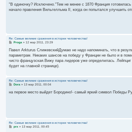
о
"В одиночку? Исключено."Тем не менее с 1870 Франция готовилась
б
начало правления Вильгелльма II, когда он попытался улучшить о
щ
е
н
и
е
Re: Самые великие сражения в истории человечества!
С
Proga
»
12 мар 2011, 23:29
о
о
Павел Arkturus СлижевскийДумаю не надо напоминать, что в резу
б
параметрам. Никаких шансов на победу у Франции не было и в поми
щ
е
чисто французская.Вижу пара лидеров уже определилась. Лейпциг 
н
будет на главной странице).
и
е
Re: Самые великие сражения в истории человечества!
С
Dora
»
13 мар 2011, 00:04
о
о
на первое место выйдет Бородино!- самый яркий символ Победы Ру
б
щ
е
н
и
е
Re: Самые великие сражения в истории человечества!
С
prx
»
13 мар 2011, 00:45
о