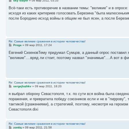
С
sky slayer
»
08 мар 2011, 03:33
о
о
Всё-таки есть противоречие в названии темы: "великие" и в опросе
б
исходя из каких критериев голосовать.Березина "была малюсеньки
щ
е
после Бородино исход войны в общем не был ясен, а после Березин
н
и
е
Re: Самые великие сражения в истории человечества!
С
Proga
»
09 мар 2011, 17:24
о
о
Евгений СизеновТему придумал Сумцов, а данный опрос поставил я.
б
"великие"....вряд ли стоит, поэтому назвал "значимые"....А вот в
щ
е
н
и
е
Re: Самые великие сражения в истории человечества!
С
sergejluzhkv
»
09 мар 2011, 18:20
о
о
я выбрал оборону Севастополя, т.к. по сути вся война была сведе
б
поражения, и превратила победу союзников если и не в "пиррову",
щ
е
тактикой (сражениями), а стратегией, поэтому, несмотря на героиз
н
Севастополя.dixi
и
е
Re: Самые великие сражения в истории человечества!
С
zontiq
»
09 мар 2011, 21:58