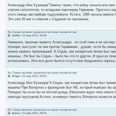
о
о
Александр Alex Кузнецов"Замечу также, что войну начала все-таки
б
совсем сателлитом, то младшим партнером Германии. Простого окр
щ
е
этого немцы австрийцев подзуживали. Кстати, 1МВ начала именно 
н
Это уже 20 век и события с Седаном не связанные.
и
е
Re: Самые великие сражения в истории человечества!
С
zontiq
»
12 мар 2011, 00:46
о
о
Наверное, признаю правоту Александра ..по этой теме я не экспе
б
позиции, выступят ли они против Герамании…думаю, если бы немцы
щ
е
можно назвать провокацией..А Седан, как конкретная битва был п
н
машины…Не был бы Седан – было бы что-то другое..И одно из сво
и
е
использовать..Или все дело было в отсутствии бездымного пороха,
Re: Самые великие сражения в истории человечества!
С
Proga
»
12 мар 2011, 02:31
о
о
Александр Alex Кузнецов"А Седан, как конкретная битва был прим
б
машины"При Ватерлоо у французов был НБ, который выиграл бы при
щ
е
Победил бы если бы не ночной дождь (Наполеон ждал пока земля пр
н
прихода пруссаков).Кстати, основную тяжесть Ватерлоо вынесли ан
и
е
Re: Самые великие сражения в истории человечества!
С
Saran
»
12 мар 2011, 09:24
о