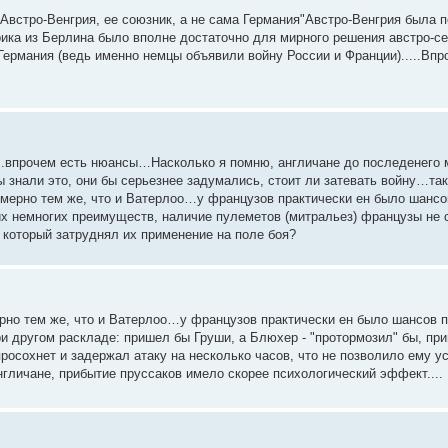
 Австро-Венгрия, ее союзник, а не сама Германия"Австро-Венгрия была 
ика из Берлина было вполне достаточно для мирного решения австро-с
Германия (ведь именно немцы объявили войну России и Франции).....Впр
рт..впрочем есть нюансы…Насколько я помню, англичане до последенего 
 знали это, они бы серьезнее задумались, стоит ли затевать войну…так
римерно тем же, что и Ватерлоо…у французов практически ен было шансо
их немногих преимуществ, наличие пулеметов (митральез) французы не
 который затруднял их применение на поле боя?
ерно тем же, что и Ватерлоо…у французов практически ен было шансов 
 другом раскладе: пришел бы Груши, а Блюхер - "протормозил" бы, при
осохнет и задержал атаку на несколько часов, что не позволило ему у
гличане, прибытие пруссаков имело скорее психологический эффект....