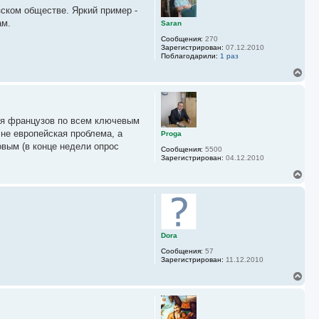
у
у
ском обществе. Яркий пример -
т
ь
ам.
Saran
с
Сообщения:
270
я
Зарегистрирован:
07.12.2010
к
Поблагодарили:
1 раз
н
а
В
ч
е
а
р
л
н
у
у
ая французов по всем ключевым
т
ь
 не европейская проблема, а
Proga
с
овым (в конце недели опрос
Сообщения:
5500
я
Зарегистрирован:
04.12.2010
к
н
В
а
е
ч
р
а
н
л
у
у
т
ь
Dora
с
Сообщения:
57
я
Зарегистрирован:
11.12.2010
к
н
В
а
е
ч
р
а
н
л
у