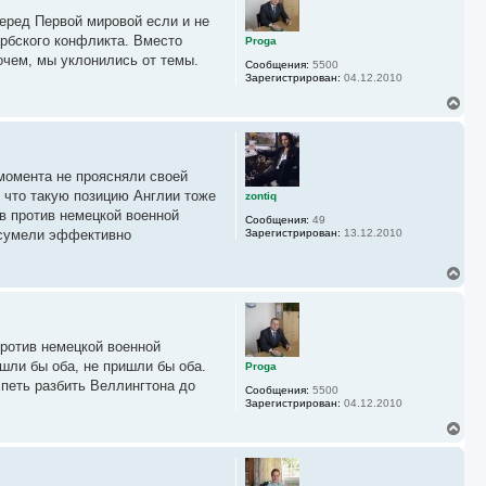
у
перед Первой мировой если и не
т
ь
ербского конфликта. Вместо
Proga
с
очем, мы уклонились от темы.
Сообщения:
5500
я
Зарегистрирован:
04.12.2010
к
н
В
а
е
ч
р
а
н
л
у
у
момента не проясняли своей
т
ь
 что такую позицию Англии тоже
zontiq
с
в против немецкой военной
Сообщения:
49
я
 сумели эффективно
Зарегистрирован:
13.12.2010
к
н
а
В
ч
е
а
р
л
н
у
у
против немецкой военной
т
ь
шли бы оба, не пришли бы оба.
Proga
с
спеть разбить Веллингтона до
Сообщения:
5500
я
Зарегистрирован:
04.12.2010
к
н
В
а
е
ч
р
а
н
л