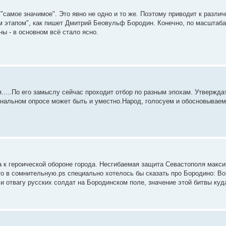
: "самое значимое". Это явно не одно и то же. Поэтому приводит к разл
м этапом", как пишет Дмитрий Беовульф Бородин. Конечно, по масштаба
ы - в основном всё стало ясно.
....По его замыслу сейчас проходит отбор по разным эпохам. Утверждать
 финальном опросе может быть и уместно.Народ, голосуем и обосновываем 
на к героической обороне города. Несгибаемая защита Севастополя мак
 то в сомнительную.ps специально хотелось бы сказать про Бородино: Во
м и отвагу русских солдат на Бородинском поле, значение этой битвы ку