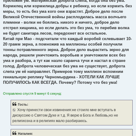
приложен ум. Материнская доброта слепа, когда она без ума.
Кормилец или кормилица добры к ребенку, но если кормить без
меры, то есть без ума кого они взрастят. Доброе дело после
Великой Отечественной войны расплодилась масса волчьего
племени - волки не боялись никого и ничего, доброе дело
отстрел хищника, но если делать это без ума, то перебив волка
не будет санитара лесов, передохнет все остальное.
Китай при Мао - подсчитали что каждый воробей склевывает 10-
20 грамм зерна, а помножив на миллионы особей получили
тонны потравленного зерна. Доброе дело вырастить зерно для
народа, решили уничтожить воробьев и уничтожили всех без
ума и разбора, а тут как назло саранча тучи и настал в стране
голод. Доброта человеческая без ума не существует, доброта
слепа ум её направляет. Примеров тому миллион вспомним
гениальную реплику Черномырдина - ХОТЕЛИ КАК ЛУЧШЕ
ПОЛУЧИЛОСЬ КАК ВСЕГДА. Почему? Потому что без ума!
Отправлено спустя 9 минут 6 секунд:
Гость:
Хочу принести свои извинения:не стоило мне вступать в
дискуссию о Святом Духе и т.д. Я верю в Бога и Любовь,но не
религиозна и в религиях мало разбираюсь.
Наталия: