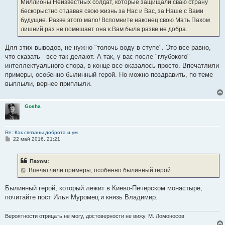
е
Миллионы Неизвестных солдат, которые защищали сваю страну
бескорыстно отдавая свою жизнь за Нас и Вас, за Наше с Вами
будущие. Разве этого мало! Вспомните наконец свою Мать Пахом
лишний раз не помешает она к Вам была разве не добра.
Для этих выводов, не нужно "толочь воду в ступе". Это все равно,
что сказать - все так делают. А так, у вас после "глубокого"
интеллектуального спора, в конце все оказалось просто. Впечатлили
примеры, особенно былинный герой. Но можно поздравить, по теме
выплыли, вернее приплыли.
Gosha
Re: Как связаны доброта и ум
С
22 май 2016, 21:21
о
о
б
Пахом:
щ
е
Впечатлили примеры, особенно былинный герой.
н
и
е
Былинный герой, который лежит в Киево-Печерском монастыре,
почитайте пост Илья Муромец и князь Владимир.
Вероятности отрицать не могу, достоверности не вижу. М. Ломоносов