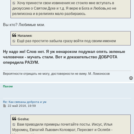
Хочу принести свои извинения:не стоило мне вступать в
дискуссию о Святом Духе и т.д. Я верю в Бога и Любовь,но не
религиозна и в религиях мало разбираюсь.
Вы кто? Любимые мои.
Наталия:
Ещё раз простите-забыла сразу войти под своим именем
Ну надо же! Слов нет. Я уж ненароком подумал опять зеленые
человечки - мучать стали. Вот и доказательство ДОБРОТА
опередила РАЗУМ.
Вероятности отрицать не могу, достоверности не вижу. М. Ломоносов
Пахом
Re: Как связаны доброта и ум
С
22 май 2016, 19:59
о
о
б
Gosha:
щ
е
Вам приводили примеры почитайте посты. Иисус, Илья
н
Муромец, Евпатий Львович Коловрат, Пересвет и Ослябя -
и