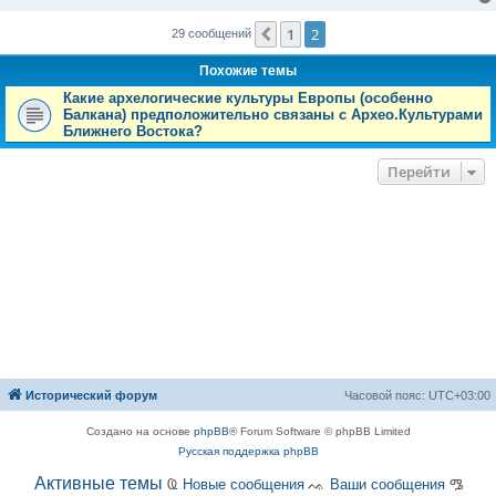
1
2
Пред.
29 сообщений
Похожие темы
Какие архелогические культуры Европы (особенно
Балкана) предположительно связаны с Архео.Культурами
Ближнего Востока?
Перейти
Исторический форум
Часовой пояс:
UTC+03:00
Создано на основе
phpBB
® Forum Software © phpBB Limited
Русская поддержка phpBB
Активные темы
Ҩ
Новые сообщения
ᨕ
Ваши сообщения
ᎂ