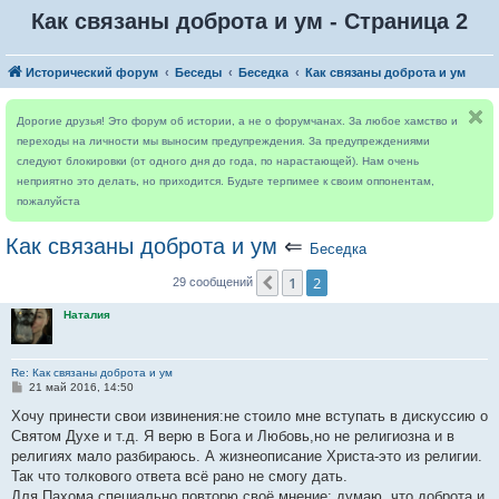
Как связаны доброта и ум - Страница 2
Исторический форум
Беседы
Беседка
Как связаны доброта и ум
Дорогие друзья! Это форум об истории, а не о форумчанах. За любое хамство и
переходы на личности мы выносим предупреждения. За предупреждениями
следуют блокировки (от одного дня до года, по нарастающей). Нам очень
неприятно это делать, но приходится. Будьте терпимее к своим оппонентам,
пожалуйста
Как связаны доброта и ум
⇐
Беседка
1
2
Пред.
29 сообщений
Наталия
Re: Как связаны доброта и ум
С
21 май 2016, 14:50
о
о
Хочу принести свои извинения:не стоило мне вступать в дискуссию о
б
Святом Духе и т.д. Я верю в Бога и Любовь,но не религиозна и в
щ
е
религиях мало разбираюсь. А жизнеописание Христа-это из религии.
н
Так что толкового ответа всё рано не смогу дать.
и
е
Для Пахома специально повторю своё мнение: думаю, что доброта и