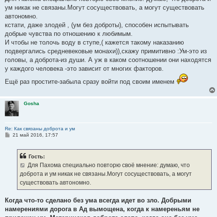
ум никак не связаны.Могут сосуществовать, а могут существовать
автономно.
кстати, даже злодей , (ум без доброты), способен испытывать
добрые чувства по отношению к любимым.
И чтобы не толочь воду в ступе,( кажется такому наказанию
подвергались средневековые монахи)),скажу примитивно :Ум-это из
головы, а доброта-из души. А уж в каком соотношении они находятся
у каждого человека -это зависит от многих факторов.
Ещё раз простите-забыла сразу войти под своим именем
Gosha
Re: Как связаны доброта и ум
С
21 май 2016, 17:57
о
о
б
Гость:
щ
е
Для Пахома специально повторю своё мнение: думаю, что
н
доброта и ум никак не связаны.Могут сосуществовать, а могут
и
е
существовать автономно.
Когда что-то сделано без ума всегда идет во зло. Добрыми
намерениями дорога в Ад вымощена, когда к намереньям не