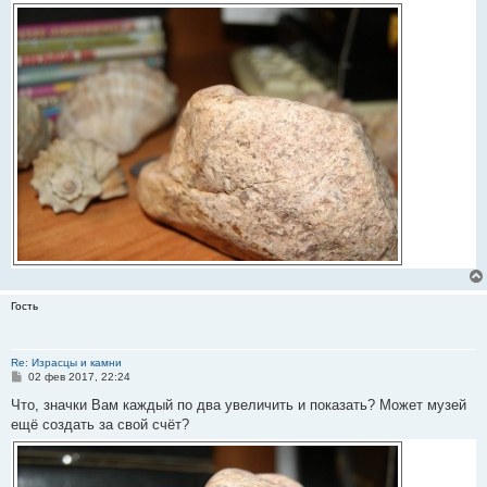
Гость
Re: Израсцы и камни
С
02 фев 2017, 22:24
о
о
Что, значки Вам каждый по два увеличить и показать? Может музей
б
ещё создать за свой счёт?
щ
е
н
и
е