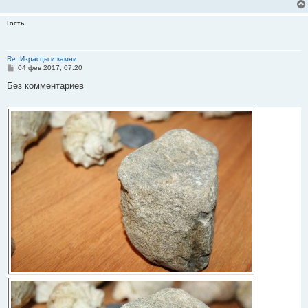
Гость
Re: Израсцы и камни
С
04 фев 2017, 07:20
о
о
Без комментариев
б
щ
е
н
и
е