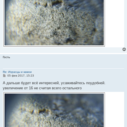
Гость
Re: Израсцы и камни
С
05 фев 2017, 15:23
о
о
А дальше будет всё интересней, усаживайтесь поудобней.
б
увеличение от 16 не считая всего остального
щ
е
н
и
е