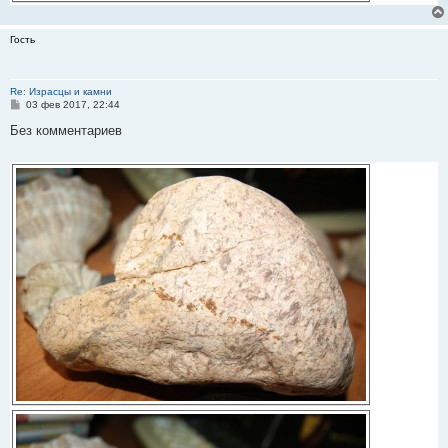
Гость
Re: Израсцы и камни
С
03 фев 2017, 22:44
о
о
Без комментариев
б
щ
е
н
и
е