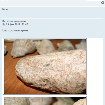
Гость
Re: Израсцы и камни
С
03 фев 2017, 22:47
о
о
Без комментариев
б
щ
е
н
и
е