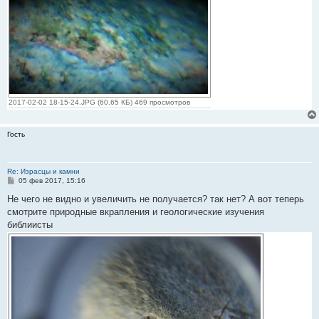
н
и
е
2017-02-02 18-15-24.JPG (60.65 КБ) 469 просмотров
Гость
Re: Израсцы и камни
С
05 фев 2017, 15:16
о
о
Не чего не видно и увеличить не получается? так нет? А вот теперь
б
смотрите природные вкрапления и геологические изучения
щ
е
библиисты
н
и
е