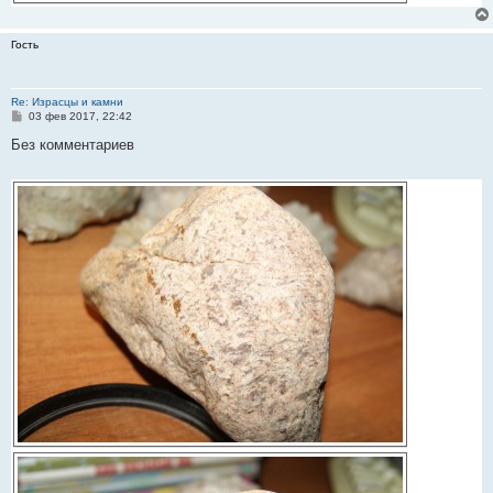
Гость
Re: Израсцы и камни
С
03 фев 2017, 22:42
о
о
Без комментариев
б
щ
е
н
и
е