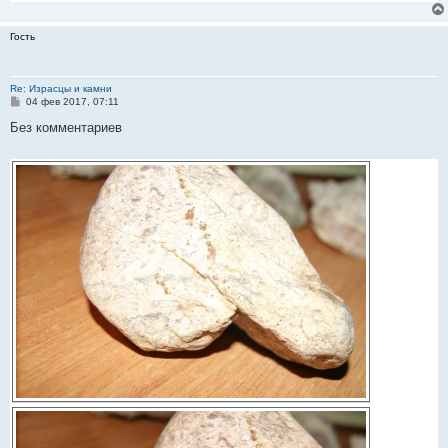
Гость
Re: Израсцы и камни
С
04 фев 2017, 07:11
о
о
Без комментариев
б
щ
е
н
и
е