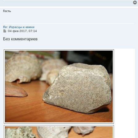
Гость
Re: Израсцы и камни
С
04 фев 2017, 07:14
о
о
Без комментариев
б
щ
е
н
и
е