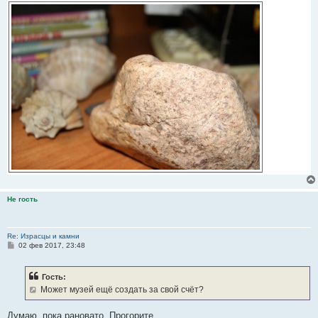
Не гость
Re: Израсцы и камни
С
02 фев 2017, 23:48
о
о
б
Гость:
щ
е
Может музей ещё создать за свой счёт?
н
и
е
Думаю, пока рановато. Прогорите.