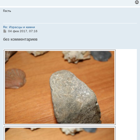
Гость
Re: Израсцы и камни
С
04 фев 2017, 07:16
о
о
без комментариев
б
щ
е
н
и
е