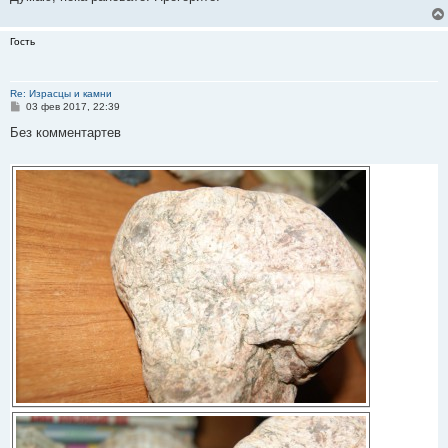
Гость
Re: Израсцы и камни
С
03 фев 2017, 22:39
о
о
Без комментартев
б
щ
е
н
и
е