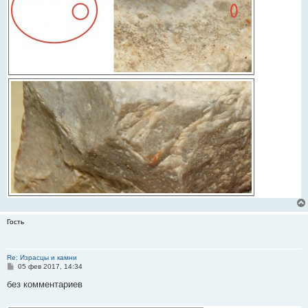
Гость
Re: Израсцы и камни
С
05 фев 2017, 14:34
о
о
без комментариев
б
щ
е