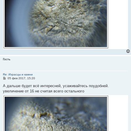
Гость
Re: Израсцы и камни
С
05 фев 2017, 15:20
о
о
А дальше будет всё интересней, усаживайтесь поудобней.
б
увеличение от 16 не считая всего остального
щ
е
н
и
е