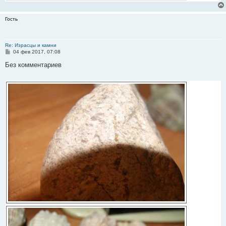
Гость
Re: Израсцы и камни
С
04 фев 2017, 07:08
о
о
Без комментариев
б
щ
е
н
и
е