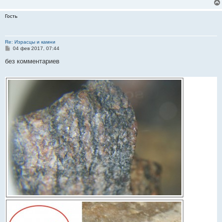
Гость
Re: Израсцы и камни
С
04 фев 2017, 07:44
о
о
без комментариев
б
щ
е
н
и
е