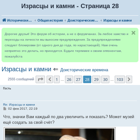
Израсцы и камни - Страница 28
Исторический форум
Общая история
Доисторические времена
Израсцы и камни
Дорогие друзья! Это форум об истории, а не о форумчанах. За любое хамство и
переходы на личности мы выносим предупреждения. За предупреждениями
следуют блокировки (от одного дня до года, по нарастающей). Нам очень
неприятно это делать, но приходится. Будьте терпимее к своим оппонентам,
пожалуйста
Израсцы и камни
⇐
Доисторические времена
Страница
28
из
103
1
26
27
28
29
30
103
Пред.
Сле
2555 сообщений
…
…
Гость
Re: Израсцы и камни
С
02 фев 2017, 22:19
о
о
Что, значки Вам каждый по два увеличить и показать? Может музей
б
ещё создать за свой счёт?
щ
е
н
и
е