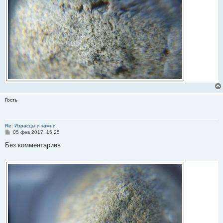
Гость
Re: Израсцы и камни
С
05 фев 2017, 15:25
о
о
Без комментариев
б
щ
е
н
и
е