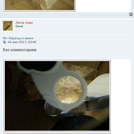
Автор темы
Сеня
Re: Израсцы и камни
С
04 июл 2017, 23:46
о
о
Без комментариев
б
щ
е
н
и
е