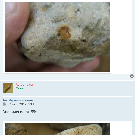
Автор темы
Сеня
Re: Израсцы и камни
С
04 июл 2017, 23:16
о
о
Увеличение от 55х
б
щ
е
н
и
е