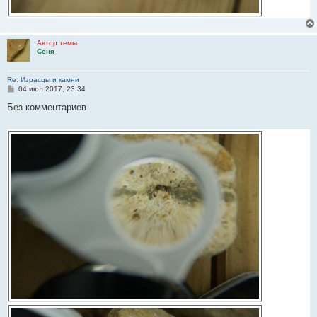
Автор темы
Сеня
Re: Израсцы и камни
С
04 июл 2017, 23:34
о
о
Без комментариев
б
щ
е
н
и
е