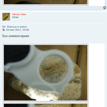
Автор темы
Сеня
Re: Израсцы и камни
С
04 июл 2017, 23:36
о
о
Без комментариев
б
щ
е
н
и
е