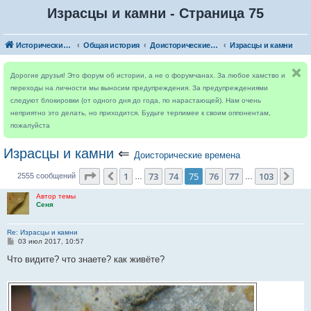
Израсцы и камни - Страница 75
Исторический форум
Общая история
Доисторические времена
Израсцы и камни
Дорогие друзья! Это форум об истории, а не о форумчанах. За любое хамство и
переходы на личности мы выносим предупреждения. За предупреждениями
следуют блокировки (от одного дня до года, по нарастающей). Нам очень
неприятно это делать, но приходится. Будьте терпимее к своим оппонентам,
пожалуйста
Израсцы и камни
⇐
Доисторические времена
Страница
75
из
103
1
73
74
75
76
77
103
Пред.
Сле
2555 сообщений
…
…
Автор темы
Сеня
Re: Израсцы и камни
С
03 июл 2017, 10:57
о
о
Что видите? что знаете? как живёте?
б
щ
е
н
и
е