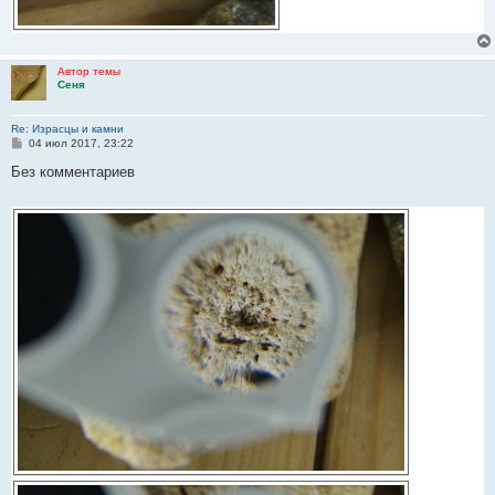
Автор темы
Сеня
Re: Израсцы и камни
С
04 июл 2017, 23:22
о
о
Без комментариев
б
щ
е
н
и
е