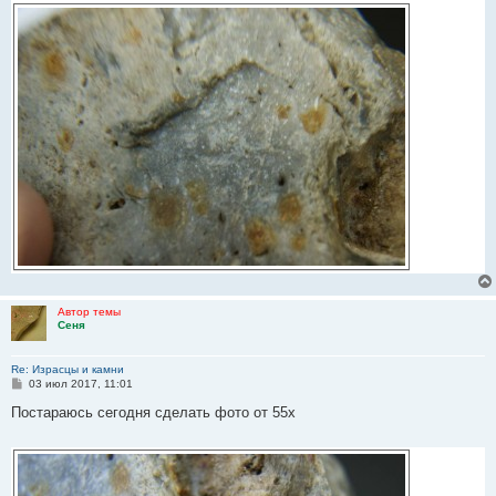
Автор темы
Сеня
Re: Израсцы и камни
С
03 июл 2017, 11:01
о
о
Постараюсь сегодня сделать фото от 55х
б
щ
е
н
и
е