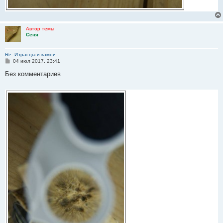
Автор темы
Сеня
Re: Израсцы и камни
С
04 июл 2017, 23:41
о
о
Без комментариев
б
щ
е
н
и
е