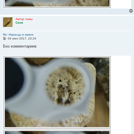
Автор темы
Сеня
Re: Израсцы и камни
С
04 июл 2017, 23:24
о
о
Без комментариев
б
щ
е
н
и
е