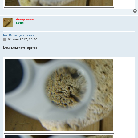
Автор темы
Сеня
Re: Израсцы и камни
С
04 июл 2017, 23:26
о
о
Без комментариев
б
щ
е
н
и
е