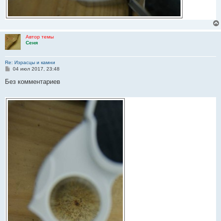
Автор темы
Сеня
Re: Израсцы и камни
С
04 июл 2017, 23:48
о
о
Без комментариев
б
щ
е
н
и
е