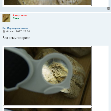
Автор темы
Сеня
Re: Израсцы и камни
С
04 июл 2017, 23:30
о
о
Без комментариев
б
щ
е
н
и
е