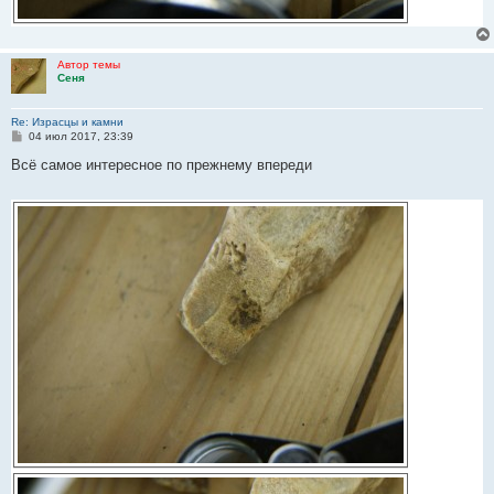
Автор темы
Сеня
Re: Израсцы и камни
С
04 июл 2017, 23:39
о
о
Всё самое интересное по прежнему впереди
б
щ
е
н
и
е