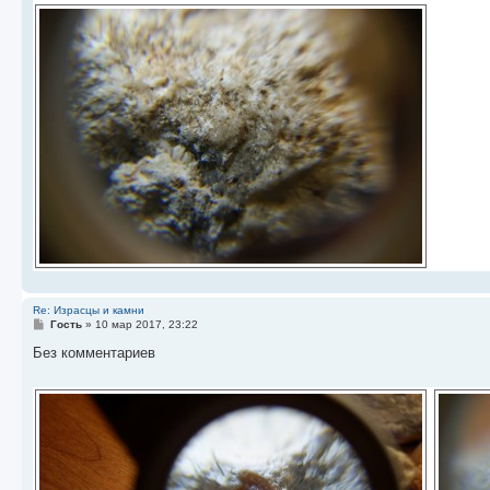
Re: Израсцы и камни
С
Гость
»
10 мар 2017, 23:22
о
о
Без комментариев
б
щ
е
н
и
е