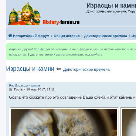
Израсцы и камни
Доисторические времена. Фору
Исторический форум
Общая история
Доисторические времена
Из
Дорогие друзья! Это форум об истории, а не о форумчанах. За любое хамство и пе
приходится. Будьте терпимее к своим оппонентам, пожалуйста
Израсцы и камни
⇐
Доисторические времена
Re: Израсцы и камни
С
Гость
»
10 мар 2017, 23:11
о
о
Gosha что скажите про это совпадение Ваша схема и этот камень 
б
щ
е
н
и
е