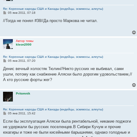
Re: Коренные народы США и Канады (индейцы, эскимосы, алеуты)
С
05 янв 2011, 07:18
о
о
//Тогда не понял #38//Да просто Маркова не читал.
б
щ
е
н
и
Автор темы
е
kleon2000
Re: Коренные народы США и Канады (индейцы, эскимосы, алеуты)
С
05 янв 2011, 07:20
о
о
Денис вечный холостяк Тюлин//Никто русских не выбивал, сами
б
ушли, потому как снабжение Аляски было дорогим удовольствием,//
щ
е
А кто русские форты жег?
н
и
е
Pritomnik
Re: Коренные народы США и Канады (индейцы, эскимосы, алеуты)
С
05 янв 2011, 15:42
о
о
Если бы эксплуатация Аляски была рентабельной, никакие поджоги
б
не удержали бы русских поселенцев.В Сибири Кучум и прочие
щ
е
юкагиры и тоже не были кисейными барышнями, однако голодные и
н