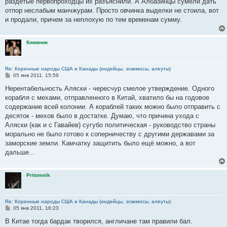
раздетые первопроходцы их разъяснили. А Албазинцы сумели дать
и
е
отпор неслабым манчжурам. Просто овчинка выделки не стоила, вот
и продали, причем за неплохую по тем временам сумму.
Книжник
Re: Коренные народы США и Канады (индейцы, эскимосы, алеуты)
С
05 янв 2011, 15:59
о
о
Нерентабельность Аляски - чересчур смелое утверждение. Одного
б
корабля с мехами, отправленного в Китай, хватило бы на годовое
щ
е
содержание всей колонии. А кораблей таких можно было отправить с
н
десяток - мехов было в достатке. Думаю, что причина ухода с
и
е
Аляски (как и с Гавайев) сугубо политическая - руководство страны
морально не было готово к соперничеству с другими державами за
заморские земли. Камчатку защитить было ещё можно, а вот
дальше...
Pritomnik
Re: Коренные народы США и Канады (индейцы, эскимосы, алеуты)
С
05 янв 2011, 16:23
о
о
В Китае тогда бардак творился, англичане там правили бал.
б