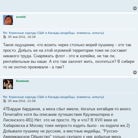
щ
е
н
и
arnold
е
Re: Коренные народы США и Канады (индейцы, эскимосы, алеуты)
С
05 янв 2011, 16:28
о
о
Такое ощущение, что возить через столько морей пушнину - это так
б
просто. Добыть ее на этой огромной территории тоже не составит
щ
е
никакого труда. Снаряжать флот - это ж копейки, не так ли,
н
рентабельные вы наши. А кто там захочет жить, охотиться? В сибири
и
е
то не охотно проживали - а там?
Книжник
Re: Коренные народы США и Канады (индейцы, эскимосы, алеуты)
С
05 янв 2011, 21:08
о
о
47Бардак бардаком, а меха сбыт имели, богатых китайцев-то много.
б
Почитайте хотя бы описание путешествия Крузенштерна и
щ
е
Лисянского.481) Нет. это не просто. Ну и что? В XVII веке из
н
Хабаровска в Москву тоже непросто ездить было - но ездили же.2)
и
е
Добывали пушнину не русские, а местные индейцы, "Русско-
Американское Общество" только скупало у них добытые меха.