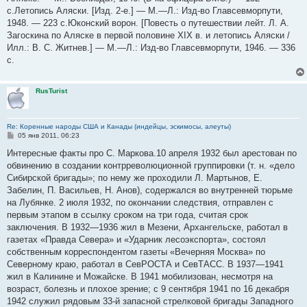
н
с.Летопись Аляски. [Изд. 2-е.] — М.—Л.: Изд-во Главсевморпути,
и
е
1948. — 223 с.Юконский ворон. [Повесть о путешествии лейт. Л. А.
Загоскина по Аляске в первой половине XIX в. и летопись Аляски /
Илл.: В. С. Житнев.] — М.—Л.: Изд-во Главсевморпути, 1946. — 336
с.
RusTurist
Re: Коренные народы США и Канады (индейцы, эскимосы, алеуты)
С
05 янв 2011, 06:23
о
о
Интересные факты про С. Маркова.10 апреля 1932 был арестован по
б
обвинению в создании контрреволюционной группировки (т. н. «дело
щ
е
Сибирской бригады»; по нему же проходили Л. Мартынов, Е.
н
Забелин, П. Васильев, Н. Анов), содержался во внутренней тюрьме
и
е
на Лубянке. 2 июля 1932, по окончании следствия, отправлен с
первым этапом в ссылку сроком на три года, считая срок
заключения. В 1932—1936 жил в Мезени, Архангельске, работал в
газетах «Правда Севера» и «Ударник лесоэкспорта», состоял
собственным корреспондентом газеты «Вечерняя Москва» по
Северному краю, работал в СевРОСТА и СевТАСС. В 1937—1941
жил в Калинине и Можайске. В 1941 мобилизован, несмотря на
возраст, болезнь и плохое зрение; с 9 сентября 1941 по 16 декабря
1942 служил рядовым 33-й запасной стрелковой бригады Западного