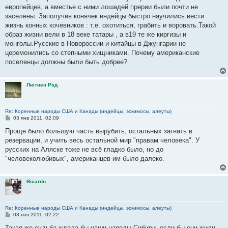
б
европейцев, а вместье с ними лошадей прерии были почти не
щ
е
заселены. Заполучив конячек индейцы быстро научились вести
н
жизнь конных кочевников : т.е. охотиться, грабить и воровать.Такой
и
е
образ жизни вели в 18 веке татары , а в19 те же киргизы и
монголы.Русские в Новороссии и китайцы в Джунгарии не
церемонились со степными хищниками. Почему американские
поселенцы должны были быть добрее?
Лютиен Рэд
Re: Коренные народы США и Канады (индейцы, эскимосы, алеуты)
С
03 янв 2011, 02:09
о
о
Проще было большую часть вырубить, остальных загнать в
б
резервации, и учить весь остальной мир "правам человека". У
щ
е
русских на Аляске тоже не всё гладко было, но до
н
"человеколюбивых", американцев им было далеко.
и
е
Ricardo
Re: Коренные народы США и Канады (индейцы, эскимосы, алеуты)
С
03 янв 2011, 02:22
о
о
Такая же судьба ждала бы наши народы Сибири, если бы они жили