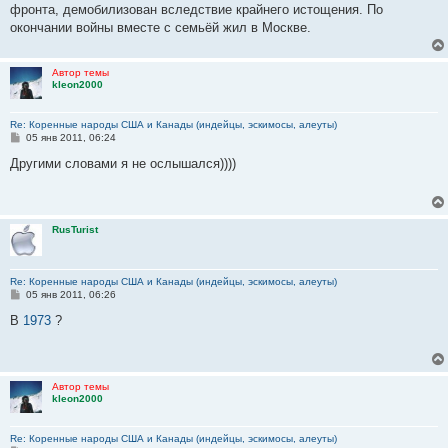
фронта, демобилизован вследствие крайнего истощения. По
окончании войны вместе с семьёй жил в Москве.
Автор темы
kleon2000
Re: Коренные народы США и Канады (индейцы, эскимосы, алеуты)
С
05 янв 2011, 06:24
о
о
Другими словами я не ослышался))))
б
щ
е
н
и
RusTurist
е
Re: Коренные народы США и Канады (индейцы, эскимосы, алеуты)
С
05 янв 2011, 06:26
о
о
В
1973
?
б
щ
е
н
и
Автор темы
е
kleon2000
Re: Коренные народы США и Канады (индейцы, эскимосы, алеуты)