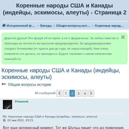
Коренные народы США и Канады
(индейцы, эскимосы, алеуты) - Страница 2
Исторический форум
Беседы
Общие вопросы истории
Коренные народы США и Канады (индейцы, эскимосы, алеуты)
Дорогие друзья! Это форум об истории, а не о форумчанах. За любое хамство и
переходы на личности мы выносим предупреждения. За предупреждениями
следуют блокировки (от одного дня до года, по нарастающей). Нам очень
неприятно это делать, но приходится. Будьте терпимее к своим оппонентам,
пожалуйста
Коренные народы США и Канады (индейцы,
эскимосы, алеуты)
⇐
Общие вопросы истории
1
2
3
4
Пред.
След.
86 сообщений
Pritomnik
Re: Коренные народы США и Канады (индейцы, эскимосы, алеуты)
С
02 янв 2011, 23:21
о
о
Вот еще интересный момент. Тот же Шульц пишет что до появления