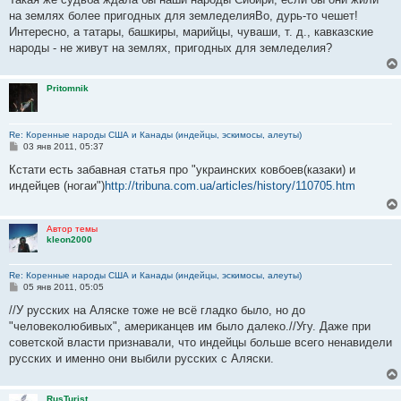
б
на землях более пригодных для земледелияВо, дурь-то чешет!
щ
е
Интересно, а татары, башкиры, марийцы, чуваши, т. д., кавказские
н
народы - не живут на землях, пригодных для земледелия?
и
е
Pritomnik
Re: Коренные народы США и Канады (индейцы, эскимосы, алеуты)
С
03 янв 2011, 05:37
о
о
Кстати есть забавная статья про "украинских ковбоев(казаки) и
б
индейцев (ногаи")
http://tribuna.com.ua/articles/history/110705.htm
щ
е
н
и
Автор темы
е
kleon2000
Re: Коренные народы США и Канады (индейцы, эскимосы, алеуты)
С
05 янв 2011, 05:05
о
о
//У русских на Аляске тоже не всё гладко было, но до
б
"человеколюбивых", американцев им было далеко.//Угу. Даже при
щ
е
советской власти признавали, что индейцы больше всего ненавидели
н
русских и именно они выбили русских с Аляски.
и
е
RusTurist