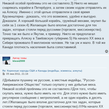
Никакой особой проблемы это не составляло.3) Никто не мешал
снаряжать корабли в Петербурге, а затем своим ходом отправлять их
на Аляску. Именно с этой целью отправляли в своё время
Крузенштерна - доказать, что это возможно, удобно и выгодно.
Доказали. А хороший большой корабль, гружёный мехами, окупил бы
себя за 1 сезон.4) Желающих было вполне достаточно для тех
задач, которые стояли перед русскими (торговля, миссионерство).
Точно так же было и Якутии, к примеру. Никто не предполагал
превращать Аляску в Тамбовскую губернию.5) На начало ХХ века в
Сибири проживало 8 миллионов человек. Не так уж и мало. В той же
Канаде плотность населения была сопоставимой.
Автор темы
kleon2000
Re: Коренные народы США и Канады (индейцы, эскимосы, алеуты)
С
05 янв 2011, 21:16
о
о
//Добывали пушнину не русские, а местные индейцы, "Русско-
б
Американское Общество" только скупало у них добытые меха.
щ
е
Никакой особой проблемы это не составляло.//Для того, чтобы
н
скупать меха, нужно было иметь на что. Для этого нужно было иметь
и
е
регулярное сообщение с метрополией, а не один корабль в десять
лет.//Желающих было вполне достаточно для тех задач, которые
стояли перед русскими (торговля, миссионерство).////На начало ХХ