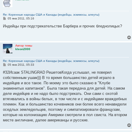
Re: Коренные народы США и Канады (индейцы, эскимосы, алеуты)
С
05 янв 2011, 05:16
о
о
Индейцы при подстрекательстве Барбера и прочих бледнолицых?
б
щ
е
н
и
Автор темы
е
kleon2000
Re: Коренные народы США и Канады (индейцы, эскимосы, алеуты)
С
05 янв 2011, 05:33
о
о
#32Исаак STALINGRAD РешетовКогда услышал, не поверил
б
собственным ушам))) В то время большинство детей играло в
щ
е
индейцев и все такое. По моему это было сказано в "Клубе
н
знаменитых капитанов". Была такая передача для детей. На самом
и
е
деле индейцев и не надо было подстрекать. Они сами с охотой
втягивались в войны белых, в том числе и с индейцами враждебных
племен. Как и большинство кочевников они более всего ненавидели
оседлых земледельцев, поэтому и симпатизировали французам,
которые на колонизацию Америки смотрели в пол свиста. На втором
месте англичане, далее американцы и русские.