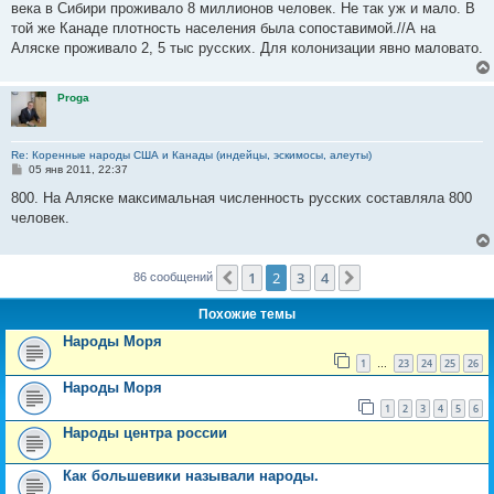
века в Сибири проживало 8 миллионов человек. Не так уж и мало. В
той же Канаде плотность населения была сопоставимой.//А на
Аляске проживало 2, 5 тыс русских. Для колонизации явно маловато.
Proga
Re: Коренные народы США и Канады (индейцы, эскимосы, алеуты)
С
05 янв 2011, 22:37
о
о
800. На Аляске максимальная численность русских составляла 800
б
человек.
щ
е
н
и
е
1
2
3
4
Пред.
След.
86 сообщений
Похожие темы
Народы Моря
1
23
24
25
26
…
Народы Моря
1
2
3
4
5
6
Народы центра россии
Как большевики называли народы.