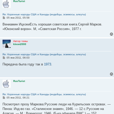
RusTurist
Re: Коренные народы США и Канады (индейцы, эскимосы, алеуты)
С
05 янв 2011, 05:58
о
о
Вениамин ИцхокиЕсть хорошая советская книга.Сергей Марков.
б
«Юконский ворон». М, «Советская Россия», 1977 г.
щ
е
н
и
Автор темы
е
kleon2000
Re: Коренные народы США и Канады (индейцы, эскимосы, алеуты)
С
05 янв 2011, 06:03
о
о
Передача была году так в
1973
.
б
щ
е
н
и
RusTurist
е
Re: Коренные народы США и Канады (индейцы, эскимосы, алеуты)
С
05 янв 2011, 06:21
о
о
Посмотрел прозу Маркова:Русские люди на Курильских островах. —
б
Пенза: Изд-во газ. «Сталинское знамя», 1946. — 12 с.Русские на
щ
е
Аляске. — М.: Воениздат, 1946. (Б-ка офицера ВМС.) — 152