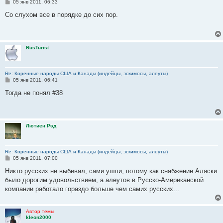
С
05 янв 2011, 06:33
о
о
Со слухом все в порядке до сих пор.
б
щ
е
н
и
RusTurist
е
Re: Коренные народы США и Канады (индейцы, эскимосы, алеуты)
С
05 янв 2011, 06:41
о
о
Тогда не понял #38
б
щ
е
н
и
Лютиен Рэд
е
Re: Коренные народы США и Канады (индейцы, эскимосы, алеуты)
С
05 янв 2011, 07:00
о
о
Никто русских не выбивал, сами ушли, потому как снабжение Аляски
б
было дорогим удовольствием, а алеутов в Русско-Американской
щ
е
компании работало гораздо больше чем самих русских...
н
и
е
Автор темы
kleon2000