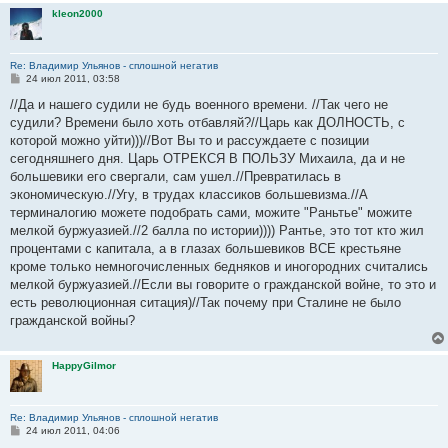
kleon2000
Re: Владимир Ульянов - сплошной негатив
С
24 июл 2011, 03:58
о
о
//Да и нашего судили не будь военного времени. //Так чего не
б
судили? Времени было хоть отбавляй?//Царь как ДОЛНОСТЬ, с
щ
е
которой можно уйти)))//Вот Вы то и рассуждаете с позиции
н
сегодняшнего дня. Царь ОТРЕКСЯ В ПОЛЬЗУ Михаила, да и не
и
е
большевики его свергали, сам ушел.//Превратилась в
экономическую.//Угу, в трудах классиков большевизма.//А
терминалогию можете подобрать сами, можите "Раньтье" можите
мелкой буржуазией.//2 балла по истории)))) Рантье, это тот кто жил
процентами с капитала, а в глазах большевиков ВСЕ крестьяне
кроме только немногочисленных бедняков и иногородних считались
мелкой буржуазией.//Если вы говорите о гражданской войне, то это и
есть революционная ситация)//Так почему при Сталине не было
гражданской войны?
HappyGilmor
Re: Владимир Ульянов - сплошной негатив
С
24 июл 2011, 04:06
о