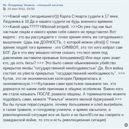
Re: Владимир Ульянов - сплошной негатив
С
24 июл 2011, 03:50
о
о
>>>Какой черт сегодняшнего!))) Карла Стюарта судили в 17 веке,
б
Людовика в 18.Да и нашего судили не будь военного времени.
щ
е
>>>Какой царь????? НИколай второй. >>>Он уже год как был
н
частным лицом и никого кроме себя самого не представлял.Вот
и
е
видите - это вы рассуждаете с точки зрения опять же сегодняшнего
мышления. Царь как ДОЛНОСТЬ, с которой можно уйти))) С точки
зрения людей того времени - это СИМВОЛ, это тот кого избрал сам
БОГ. Да и что ему мешало потом сказать что мол меня под
давлением заставили кровавые большевики))) Или еще хрен знает
кто, да хоть бесы? >>> Это было самое обыкновенное убийство
прикрытое якобы "государственной необходимостью".Да. Вся война
состоит из убиств прикрытых "государственной необходимость". >>>
Кулак, это не экономическая категория.Превратилась в
экономическую.>>>Кулаками сами крестьяне называли тех, кто
держался по каким либо причинам в общине особняком. Важно кого
им стали называть ПОСЛЕ развала общины. А терминалогию можете
подобрать сами, можите "Раньтье" можите мелкой буржуазией.>>>
Вы бы лучше порассуждали, почему большевики и хлеб выгребали,
и газом травили, и голодомор учиняли, и армию насылали, а
революционной ситуации все не было и не было!Если вы говорите о
гражданской войне, то это и есть революционная ситация)