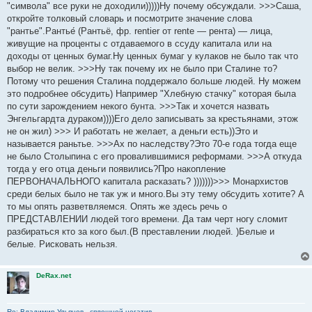
е
"символа" все руки не доходили)))))Ну почему обсуждали. >>>Саша,
н
откройте толковый словарь и посмотрите значение слова
и
е
"рантье".Рантье́ (Рантьё, фр. rentier от rente — рента) — лица,
живущие на проценты с отдаваемого в ссуду капитала или на
доходы от ценных бумаг.Ну ценных бумаг у кулаков не было так что
выбор не велик. >>>Ну так почему их не было при Сталине то?
Потому что решения Сталина поддержало больше людей. Ну можем
это подробнее обсудить) Например "Хлебную стачку" которая была
по сути зарождением некого бунта. >>>Так и хочется назвать
Энгельгардта дураком))))Его дело записывать за крестьянами, этож
не он жил) >>> И работать не желает, а деньги есть))Это и
называется раньтье. >>>Ах по наследству?Это 70-е года тогда еще
не было Столыпина с его провалившимися реформами. >>>А откуда
тогда у его отца деньги появились?Про накопление
ПЕРВОНАЧАЛЬНОГО капитала расказать? )))))))>>> Монархистов
среди белых было не так уж и много.Вы эту тему обсудить хотите? А
то мы опять разветвляемся. Опять же здесь речь о
ПРЕДСТАВЛЕНИИ людей того времени. Да там черт ногу сломит
разбираться кто за кого был.(В преставлении людей. )Белые и
белые. Рисковать нельзя.
DeRax.net
Re: Владимир Ульянов - сплошной негатив