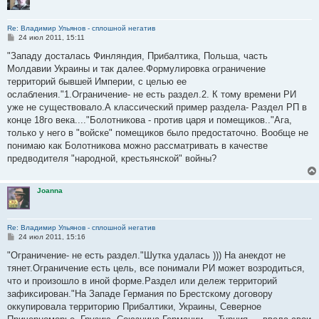
Re: Владимир Ульянов - сплошной негатив
С
24 июл 2011, 15:11
о
о
"Западу досталась Финляндия, Прибалтика, Польша, часть
б
Молдавии Украины и так далее.Формулировка ограничение
щ
е
территорий бывшей Империи, с целью ее
н
ослабления."1.Ограничение- не есть раздел.2. К тому времени РИ
и
е
уже не существовало.А классический пример раздела- Раздел РП в
конце 18го века...."Болотникова - против царя и помещиков.."Ага,
только у него в "войске" помещиков было предостаточно. Вообще не
понимаю как Болотникова можно рассматривать в качестве
предводителя "народной, крестьянской" войны?
Joanna
Re: Владимир Ульянов - сплошной негатив
С
24 июл 2011, 15:16
о
о
"Ограничение- не есть раздел."Шутка удалась ))) На анекдот не
б
тянет.Ограничение есть цель, все понимали РИ может возродиться,
щ
е
что и произошло в иной форме.Раздел или дележ территорий
н
зафиксирован."На Западе Германия по Брестскому договору
и
е
оккупировала территорию Прибалтики, Украины, Северное