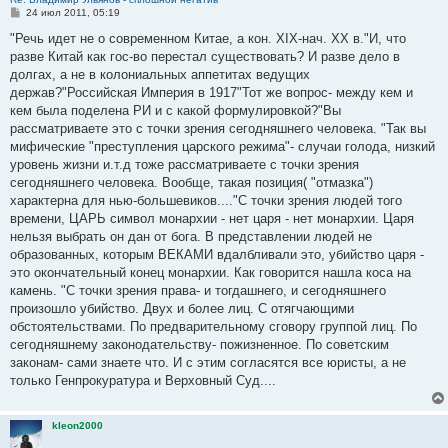
С
24 июл 2011, 05:19
о
о
"Речь идет не о современном Китае, а кон. ХІХ-нач. ХХ в."И, что
б
разве Китай как гос-во перестал существовать? И разве дело в
щ
е
долгах, а не в колониальных аппетитах ведущих
н
держав?"Российская Империя в 1917"Тот же вопрос- между кем и
и
е
кем была поделена РИ и с какой формулировкой?"Вы
рассматриваете это с точки зрения сегодняшнего человека. "Так вы
мифические "преступления царского режима"- случаи голода, низкий
уровень жизни и.т.д тоже рассматриваете с точки зрения
сегодняшнего человека. Вообще, такая позиция( "отмазка")
характерна для нью-большевиков...."С точки зрения людей того
времени, ЦАРЬ символ монархии - нет царя - нет монархии. Царя
нельзя выбрать он дан от бога. В представлении людей не
образованных, которым ВЕКАМИ вдалбливали это, убийство царя -
это окончательный конец монархии. Как говорится нашла коса на
камень. "С точки зрения права- и тогдашнего, и сегодняшнего
произошло убийство. Двух и более лиц. С отягчающими
обстоятельствами. По предварительному сговору группой лиц. По
сегодняшнему законодательству- пожизненное. По советским
законам- сами знаете что. И с этим согласятся все юристы, а не
только Генпрокуратура и Верховный Суд....
kleon2000