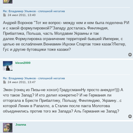
Re: Владимир Ульянов - сплошной негатив
С
24 июл 2011, 13:40
о
о
Андрей Воронов "Тот же вопрос- между кем и кем была поделена РИ
б
и с какой формулировкой?"Западу досталась Финляндия,
щ
е
Прибалтика, Польша, часть Молдавии Украины и так
н
далее.Формулировка ограничение территорий бывшей Империи, с
и
е
целью ее ослабления.Вениамин Ицхоки Спартак тоже казак?Лютер,
Гус и другие бутовщики тоже казаки?
kleon2000
Re: Владимир Ульянов - сплошной негатив
С
24 июл 2011, 13:47
о
о
Эжен (гонец из Пизы-не хохол) ГрадусманнНу просто анекдот!))) А
б
что такое Запад? И кто делил конкретно? И не Германия ли
щ
е
отторгала в Бресте Прибалтику, Польшу, Финляндию, Украину...с
н
которой Ленин в Рапалло, а Сталин после пакта Молотова
и
е
объединились против того же Запада? Аль Германия не Запад?
Joanna