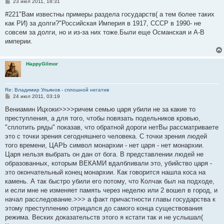
С
23 июл 2011, 18:31
о
о
#221"Вам известны примеры раздела государств( а тем более таких
б
как РИ) за долги?"Российская Империя в 1917, СССР в 1990- не
щ
е
совсем за долги, но и из-за них тоже.Были еще Османская и А-В
н
империи.
и
е
HappyGilmor
Re: Владимир Ульянов - сплошной негатив
С
24 июл 2011, 03:19
о
о
Вениамин Ицхоки>>>>ричем семью царя убили не за какие то
б
преступления, а для того, чтобы повязать подельников кровью,
щ
е
"сплотить ряды" показав, что обратной дороги нетВы рассматриваете
н
это с точки зрения сегодняшнего человека. С точки зрения людей
и
е
того времени, ЦАРЬ символ монархии - нет царя - нет монархии.
Царя нельзя выбрать он дан от бога. В представлении людей не
образованных, которым ВЕКАМИ вдалбливали это, убийство царя -
это окончательный конец монархии. Как говорится нашла коса на
камень. А так быстро убили его потому, что Колчак был на подходе,
и если мне не изменяет память через неделю или 2 вошел в город, и
начал расследование.>>> а факт причастности главы государства к
этому преступлению отрицался до самого конца существования
режима. Веских доказательств этого я кстати так и не услышал(