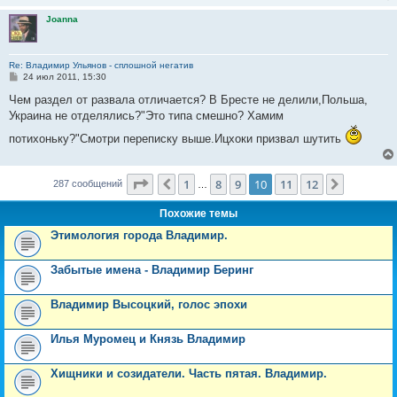
е
Joanna
Re: Владимир Ульянов - сплошной негатив
С
24 июл 2011, 15:30
о
о
Чем раздел от развала отличается? В Бресте не делили,Польша,
б
Украина не отделялись?"Это типа смешно? Хамим
щ
е
потихоньку?"Смотри переписку выше.Ицхоки призвал шутить
н
и
е
Страница
10
из
12
1
8
9
10
11
12
Пред.
След.
287 сообщений
…
Похожие темы
Этимология города Владимир.
Забытые имена - Владимир Беринг
Владимир Высоцкий, голос эпохи
Илья Муромец и Князь Владимир
Хищники и созидатели. Часть пятая. Владимир.