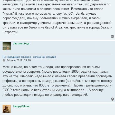
категория. Кулаками сами крестьяне называли тех, кто держался по
каким либо причинам в общине особняком. Возможно что слово
"кулак" ближе всего по смыслу слову "жлоб". Вы бы лучше
порассуждали, почему большевики и хлеб выгребали, и газом
травили, и голодомор учиняли, и армию насылали, а революционной
ситуации все не было и не было! А уж как крестьяне в города бежали
- страсть!
Лютиен Рэд
Re: Владимир Ульянов - сплошной негатив
С
24 июл 2011, 03:40
о
о
Можно было, но в том то и беда, что преобразования не были
б
осуществлены вовремя, (после революции 1905 года из-под палки
щ
е
это не то). Николаю надо было с начала своего правления проводить
н
реформы, а не охранять самодержавие (английская монархия потому
и
е
до сих пор и жива, что 800 лет ограничена). Насчёт промышленности:
СССР тоже больше всех стали м чугуна выплавлял... А вообще
любые революции никогда не оправдывают ожиданий.
HappyGilmor