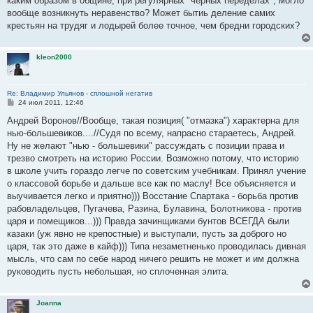
каким образом в общине, при регулярных "черных переделах", могло
вообще возникнуть неравенство? Может бытиь деление самих
крестьян на трудяг и лодырей более точное, чем бредни городских?
kleon2000
Re: Владимир Ульянов - сплошной негатив
С
24 июл 2011, 12:46
о
о
Андрей Воронов//Вообще, такая позиция( "отмазка") характерна для
б
нью-большевиков....//Судя по всему, напрасно стараетесь, Андрей.
щ
е
Ну не желают "нью - большевики" рассуждать с позиции права и
н
трезво смотреть на историю России. Возможно потому, что историю
и
е
в школе учить гораздо легче по советским учебникам. Принял учение
о классовой борьбе и дальше все как по маслу! Все объясняется и
выучивается легко и приятно))) Восстание Спартака - борьба против
рабовладельцев, Пугачева, Разина, Булавина, Болотникова - против
царя и помещиков...))) Правда зачинщиками бунтов ВСЕГДА были
казаки (уж явно не крепостные) и выступали, пусть за доброго но
царя, так это даже в кайф))) Типа незаметненько проводилась дивная
мысль, что сам по себе народ ничего решить не может и им должна
руководить пусть небольшая, но сплоченная элита.
Joanna