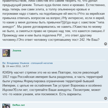
правительством, либо сместив его самим творить то, что делал
предыдущий режим. Только куда более лихо и кроваво. Естественно,
ведь теперь они сами элита, а толпу опьяненную кровью и
погромами надо ставить на подобающее ей место.//Что за еврейская
привычка отвечать вопросом на вопрос,//Ну интересно, если я еврей,
то какие у меня должны быть привычки?)))//да еще с хамством "типа
анекдот". Мы ранее договаривались не хамить.//Хамства по моему
не было, а смеяться право не грешно над тем, что кажется смешно.//
Промежду кем и кем была поделена РИ _ это ответ другому
человеку.//Это ответ человеку состряпавшему пост 242. Не Ваш?
Joanna
Re: Владимир Ульянов - сплошной негатив
С
24 июл 2011, 14:57
о
о
#245Ну насчет стряпни это не ко мне.Повторю, после революций
б
1917 года Российская империя была разделена, и часть территорий
щ
е
были утеряны.Формулировка ограничение территорий бывшей
н
Империи, с целью ее ослабления.Так устроит Воронова и особенно
и
е
Ицхоки?Если нет, состряпайте Ваши анекдоты. Посмотрим, может
что -то новое узнаем, или посмеемся. Есть варианты.
DeRax.net