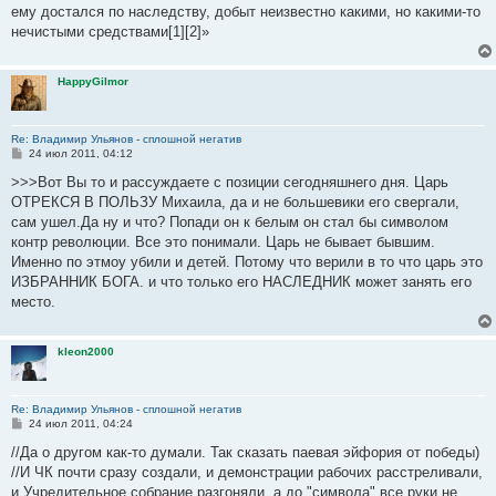
ему достался по наследству, добыт неизвестно какими, но какими-то
нечистыми средствами[1][2]»
HappyGilmor
Re: Владимир Ульянов - сплошной негатив
С
24 июл 2011, 04:12
о
о
>>>Вот Вы то и рассуждаете с позиции сегодняшнего дня. Царь
б
ОТРЕКСЯ В ПОЛЬЗУ Михаила, да и не большевики его свергали,
щ
е
сам ушел.Да ну и что? Попади он к белым он стал бы символом
н
контр революции. Все это понимали. Царь не бывает бывшим.
и
е
Именно по этмоу убили и детей. Потому что верили в то что царь это
ИЗБРАННИК БОГА. и что только его НАСЛЕДНИК может занять его
место.
kleon2000
Re: Владимир Ульянов - сплошной негатив
С
24 июл 2011, 04:24
о
о
//Да о другом как-то думали. Так сказать паевая эйфория от победы)
б
//И ЧК почти сразу создали, и демонстрации рабочих расстреливали,
щ
е
и Учредительное собрание разгоняли, а до "символа" все руки не