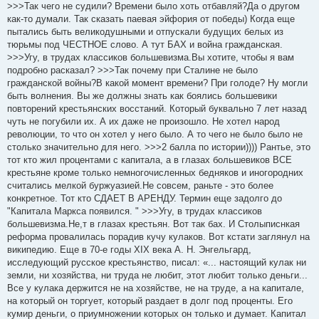
о
>>>Так чего не судили? Времени было хоть отбавляй?Да о другом
б
как-то думали. Так сказать паевая эйфория от победы) Когда еще
щ
е
пытались быть великодушными и отпускали будущих белых из
н
тюрьмы под ЧЕСТНОЕ слово. А тут БАХ и война гражданская.
и
е
>>>Угу, в трудах классиков большевизма.Вы хотите, чтобы я вам
подробно расказал? >>>Так почему при Сталине не было
гражданской войны?В какой момент времени? При голоде? Ну могли
быть волнения. Вы же должны знать как боялись большевики
повторений крестьянских восстаний. Который буквально 7 лет назад
чуть не погубили их. А их даже не произошло. Не хотел народ
революции, то что он хотел у него было. А то чего не было было не
столько значительно для него. >>>2 балла по истории)))) Рантье, это
тот кто жил процентами с капитала, а в глазах большевиков ВСЕ
крестьяне кроме только немногочисленных бедняков и иногородних
считались мелкой буржуазией.Не совсем, раньте - это более
конкретное. Тот кто СДАЕТ В АРЕНДУ. Термин еще задолго до
"Капитала Маркса появился. " >>>Угу, в трудах классиков
большевизма.Не,т в глазах крестьян. Вот так бах. И Столыписнкая
реформа провалилась порадив кучу кулаков. Вот кстати заглянул на
википедию. Еще в 70-е годы XIX века А. Н. Энгельгард,
исследующий русское крестьянство, писал: «... настоящий кулак ни
земли, ни хозяйства, ни труда не любит, этот любит только деньги...
Все у кулака держится не на хозяйстве, не на труде, а на капитале,
на который он торгует, который раздает в долг под проценты. Его
кумир деньги, о приумножении которых он только и думает. Капитал