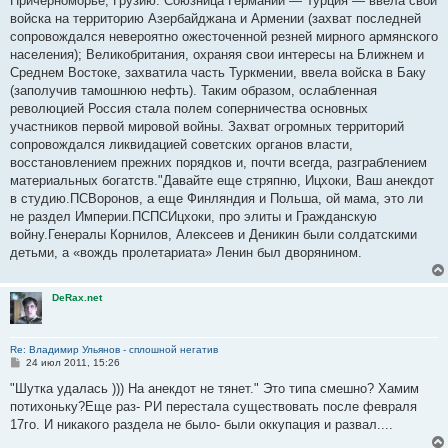
Причерноморье, Грузию. Союзница Германии — Турция — ввела свои
войска на территорию Азербайджана и Армении (захват последней
сопровождался невероятно ожесточенной резней мирного армянского
населения); Великобритания, охраняя свои интересы на Ближнем и
Среднем Востоке, захватила часть Туркмении, ввела войска в Баку
(заполучив тамошнюю нефть). Таким образом, ослабленная
революцией Россия стала полем соперничества основных
участников первой мировой войны. Захват огромных территорий
сопровождался ликвидацией советских органов власти,
восстановлением прежних порядков и, почти всегда, разграблением
материальных богатств."Давайте еще стряпню, Ицхоки, Ваш анекдот
в студию.ПСВоронов, а еще Финляндия и Польша, ой мама, это ли
не раздел Империи.ПСПСИцхоки, про элиты и Гражданскую
войну.Генералы Корнилов, Алексеев и Деникин были солдатскими
детьми, а «вождь пролетариата» Ленин был дворянином.
DeRax.net
Re: Владимир Ульянов - сплошной негатив
С
24 июл 2011, 15:26
о
о
"Шутка удалась ))) На анекдот не тянет." Это типа смешно? Хамим
б
потихоньку?Еще раз- РИ перестала существовать после февраля
щ
е
17го. И никакого раздела не было- были оккупация и развал....
н
и