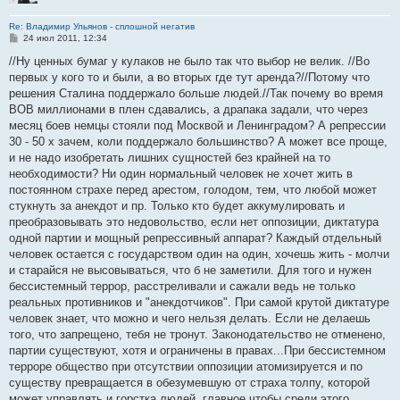
Re: Владимир Ульянов - сплошной негатив
С
24 июл 2011, 12:34
о
о
//Ну ценных бумаг у кулаков не было так что выбор не велик. //Во
б
первых у кого то и были, а во вторых где тут аренда?//Потому что
щ
е
решения Сталина поддержало больше людей.//Так почему во время
н
ВОВ миллионами в плен сдавались, а драпака задали, что через
и
е
месяц боев немцы стояли под Москвой и Ленинградом? А репрессии
30 - 50 х зачем, коли поддержало большинство? А может все проще,
и не надо изобретать лишних сущностей без крайней на то
необходимости? Ни один нормальный человек не хочет жить в
постоянном страхе перед арестом, голодом, тем, что любой может
стукнуть за анекдот и пр. Только кто будет аккумулировать и
преобразовывать это недовольство, если нет оппозиции, диктатура
одной партии и мощный репрессивный аппарат? Каждый отдельный
человек остается с государством один на один, хочешь жить - молчи
и старайся не высовываться, что б не заметили. Для того и нужен
бессистемный террор, расстреливали и сажали ведь не только
реальных противников и "анекдотчиков". При самой крутой диктатуре
человек знает, что можно и чего нельзя делать. Если не делаешь
того, что запрещено, тебя не тронут. Законодательство не отменено,
партии существуют, хотя и ограничены в правах...При бессистемном
терроре общество при отсутствии оппозиции атомизируется и по
существу превращается в обезумевшую от страха толпу, которой
может управлять и горстка людей, главное чтобы среди этого