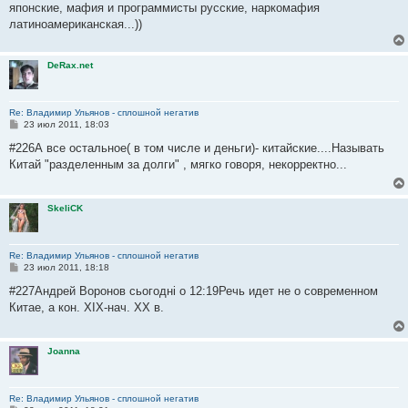
е
японские, мафия и программисты русские, наркомафия
н
латиноамериканская...))
и
е
DeRax.net
Re: Владимир Ульянов - сплошной негатив
С
23 июл 2011, 18:03
о
о
#226А все остальное( в том числе и деньги)- китайские....Называть
б
Китай "разделенным за долги" , мягко говоря, некорректно...
щ
е
н
и
SkeliCK
е
Re: Владимир Ульянов - сплошной негатив
С
23 июл 2011, 18:18
о
о
#227Андрей Воронов сьогодні о 12:19Речь идет не о современном
б
Китае, а кон. ХІХ-нач. ХХ в.
щ
е
н
и
Joanna
е
Re: Владимир Ульянов - сплошной негатив