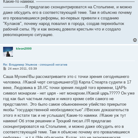
Какие-то намеки. --------------------------------------------------------------------------------
------------------Я предлагаю сконцентрироватся на Столыпине, и можно
даже обсудить его в соответствующей теме. Там я объясню почему
его провалившиеся реформы, во-первых привели к созданию
"Кулаков", почему народ повалил в города, создав переизбыток
рабочей силы. Ну и как вконец довели крестьян что и создало
революционную ситуацию.
kleon2000
Re: Владимир Ульянов - сплошной негатив
С
24 июл 2011, 03:39
о
о
Саша Мухин//Вы рассматриваете это с точки зрения сегодняшнего
б
человека. //Какой черт сегодняшнего!))) Карла Стюарта судили в 17
щ
е
веке, Людовика в 18.//С точки зрения людей того времени, ЦАРЬ
н
символ монархии - нет царя - нет монархии.//Какой царь????? Он уже
и
е
год как был частным лицом и никого кроме себя самого не
представлял. Это было самое обыкновенное убийство прикрытое
якобы "государственной необходимостью".//Веских доказательств
этого я кстати так и не услышал( Какие-то намеки. //Какие уж тут
намеки! Об этом решении и Троцкий писал.//Я предлагаю
сконцентрироватся на Столыпине, и можно даже обсудить его в
соответствующей теме. Там я объясню почему его провалившиеся
реформы....и т.д.//Не объясните. Кулак, это не экономическая