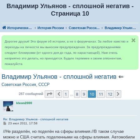
Владимир Ульянов - сплошной негатив -
Страница 10
Исторический форум
История России
Советская Россия, СССР
Владимир Ульянов - сплошной негатив
Дорогие друзья! Это форум об истории, а не о форумчанах. За любое хамство и
переходы на личности мы выносим предупреждения. За предупреждениями
следуют блокировки (от одного дня до года, по нарастающей). Нам очень
неприятно это делать, но приходится. Будьте терпимее к своим оппонентам,
пожалуйста
Владимир Ульянов - сплошной негатив
⇐
Советская Россия, СССР
Страница
10
из
12
1
8
9
10
11
12
Пред.
След.
287 сообщений
…
kleon2000
Re: Владимир Ульянов - сплошной негатив
С
23 июл 2011, 17:58
о
о
//Не разделён, но поделён на сферы влияния.//В таком случае
б
можно и США считать поделенными на сферы влияния. Автомобили
щ