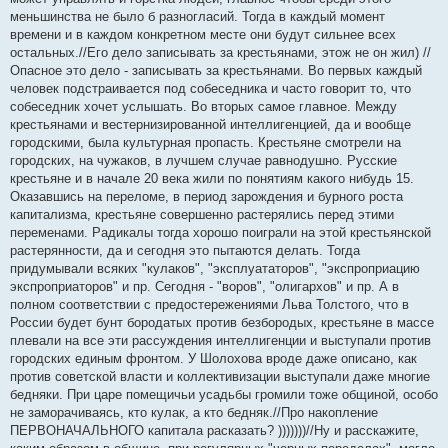
меньшинства не было б разногласий. Тогда в каждый момент
времени и в каждом конкретном месте они будут сильнее всех
остальных.//Его дело записывать за крестьянами, этож не он жил) //
Опасное это дело - записывать за крестьянами. Во первых каждый
человек подстраивается под собеседника и часто говорит то, что
собеседник хочет услышать. Во вторых самое главное. Между
крестьянами и вестернизированной интеллигенцией, да и вообще
городскими, была культурная пропасть. Крестьяне смотрели на
городских, на чужаков, в лучшем случае равнодушно. Русские
крестьяне и в начале 20 века жили по понятиям какого нибудь 15.
Оказавшись на переломе, в период зарождения и бурного роста
капитализма, крестьяне совершенно растерялись перед этими
переменами. Радикалы тогда хорошо поиграли на этой крестьянской
растерянности, да и сегодня это пытаются делать. Тогда
придумывали всяких "кулаков", "эксплуататоров", "экспроприацию
экспроприаторов" и пр. Сегодня - "воров", "олигархов" и пр. А в
полном соответствии с предостережениями Льва Толстого, что в
России будет бунт бородатых против безбородых, крестьяне в массе
плевали на все эти рассуждения интеллигенции и выступали против
городских единым фронтом. У Шолохова вроде даже описано, как
против советской власти и коллективизации выступали даже многие
бедняки. При царе помещичьи усадьбы громили тоже общиной, особо
не заморачиваясь, кто кулак, а кто бедняк.//Про накопление
ПЕРВОНАЧАЛЬНОГО капитала расказать? )))))))//Ну и расскажите,