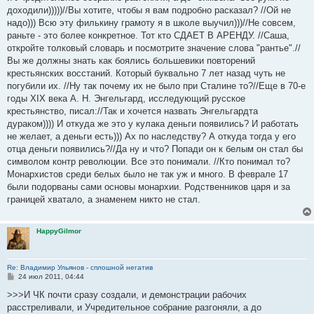
н
доходили)))))//Вы хотите, чтобы я вам подробно расказал? //Ой не
и
е
надо))) Всю эту филькину грамоту я в школе выучил)))//Не совсем,
раньте - это более конкретное. Тот кто СДАЕТ В АРЕНДУ. //Саша,
откройте толковый словарь и посмотрите значение слова "рантье".//
Вы же должны знать как боялись большевики повторений
крестьянских восстаний. Который буквально 7 лет назад чуть не
погубили их. //Ну так почему их не было при Сталине то?//Еще в 70-е
годы XIX века А. Н. Энгельгард, исследующий русское
крестьянство, писал://Так и хочется назвать Энгельгардта
дураком)))) И откуда же это у кулака деньги появились? И работать
не желает, а деньги есть))) Ах по наследству? А откуда тогда у его
отца деньги появились?//Да ну и что? Попади он к белым он стал бы
символом контр революции. Все это понимали. //Кто понимал то?
Монархистов среди белых было не так уж и много. В феврале 17
были подорваны сами основы монархии. Родственников царя и за
границей хватало, а знаменем никто не стал.
HappyGilmor
Re: Владимир Ульянов - сплошной негатив
С
24 июл 2011, 04:44
о
о
>>>И ЧК почти сразу создали, и демонстрации рабочих
б
расстреливали, и Учредительное собрание разгоняли, а до
щ