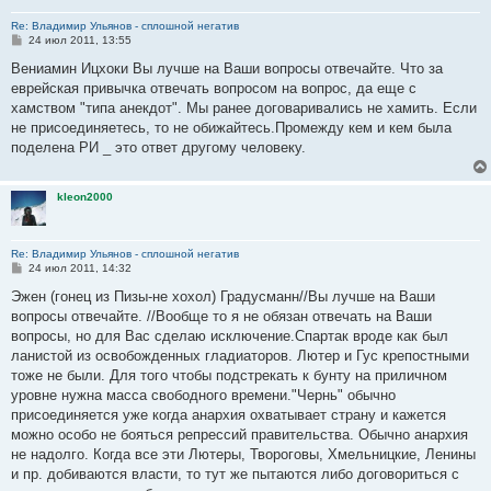
Re: Владимир Ульянов - сплошной негатив
С
24 июл 2011, 13:55
о
о
Вениамин Ицхоки Вы лучше на Ваши вопросы отвечайте. Что за
б
еврейская привычка отвечать вопросом на вопрос, да еще с
щ
е
хамством "типа анекдот". Мы ранее договаривались не хамить. Если
н
не присоединяетесь, то не обижайтесь.Промежду кем и кем была
и
е
поделена РИ _ это ответ другому человеку.
kleon2000
Re: Владимир Ульянов - сплошной негатив
С
24 июл 2011, 14:32
о
о
Эжен (гонец из Пизы-не хохол) Градусманн//Вы лучше на Ваши
б
вопросы отвечайте. //Вообще то я не обязан отвечать на Ваши
щ
е
вопросы, но для Вас сделаю исключение.Спартак вроде как был
н
ланистой из освобожденных гладиаторов. Лютер и Гус крепостными
и
е
тоже не были. Для того чтобы подстрекать к бунту на приличном
уровне нужна масса свободного времени."Чернь" обычно
присоединяется уже когда анархия охватывает страну и кажется
можно особо не бояться репрессий правительства. Обычно анархия
не надолго. Когда все эти Лютеры, Твороговы, Хмельницкие, Ленины
и пр. добиваются власти, то тут же пытаются либо договориться с