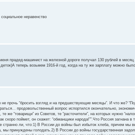
е социальное неравенство
 меня прадед-машинист на железной дороге получал 130 рублей в месяц.
деток)А теперь возьмем 1916-й год, когда на ту же зарплату можно было
 не прочь “бросить взгляд и на предшествующие месяцы”. И что же? “По
ыбраться... продовольственный вопрос испортился окончательно, эконом
 те же “товарищи” из Советов, те “расточители”, на которых нужно “нало
ак скоро поймет, он скажет: “обманщики народа!””.Что Россия загнана в 
 не странно ли, что:1) В России до войны был избыток хлеба, причем мы 
ба, мы принуждены голодать.2) В России до войны государственная задо