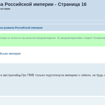
а Российской империи - Страница 16
 истории
ны развала Российской империи
реходы на личности мы выносим предупреждения. За предупреждениями следуют блокировки 
йская империя
и австралийцы?ps ПМВ только подтолкнула империю к гибели, не будь е