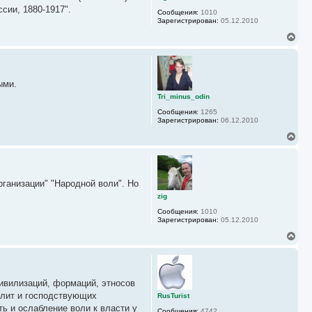
с
сии, 1880-1917".
Сообщения:
1010
я
Зарегистрирован:
05.12.2010
к
н
В
а
е
ч
р
а
н
л
у
у
ыми.
т
ь
Tri_minus_odin
с
Сообщения:
1265
я
Зарегистрирован:
06.12.2010
к
н
В
а
е
ч
р
а
н
л
у
у
рганизации" "Народной воли". Но
т
ь
zig
с
Сообщения:
1010
я
Зарегистрирован:
05.12.2010
к
н
В
а
е
ч
р
а
н
л
у
у
цивилизаций, формаций, этносов
т
ь
 элит и господствующих
RusTurist
с
ть и ослабление воли к власти у
Сообщения:
4742