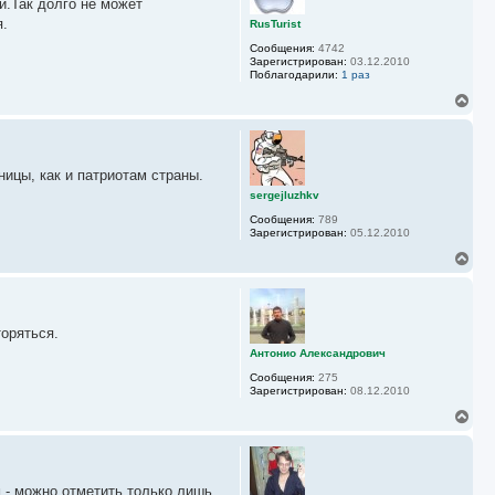
у
и.Так долго не может
т
ь
я.
RusTurist
с
Сообщения:
4742
я
Зарегистрирован:
03.12.2010
к
Поблагодарили:
1 раз
н
а
В
ч
е
а
р
л
н
у
у
ницы, как и патриотам страны.
т
ь
sergejluzhkv
с
Сообщения:
789
я
Зарегистрирован:
05.12.2010
к
н
В
а
е
ч
р
а
н
л
у
у
торяться.
т
ь
Антонио Александрович
с
Сообщения:
275
я
Зарегистрирован:
08.12.2010
к
н
В
а
е
ч
р
а
н
л
у
у
м - можно отметить только лишь
т