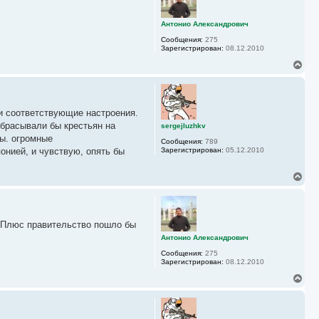
у
т
ь
Антонио Александрович
с
Сообщения:
275
я
Зарегистрирован:
08.12.2010
к
н
В
а
е
ч
р
а
н
л
у
у
ли соответствующие настроения.
т
ь
ыбрасывали бы крестьян на
sergejluzhkv
с
ны. огромные
Сообщения:
789
я
онией, и чувствую, опять бы
Зарегистрирован:
05.12.2010
к
н
а
В
ч
е
а
р
л
н
у
у
и.Плюс правительство пошло бы
т
ь
Антонио Александрович
с
Сообщения:
275
я
Зарегистрирован:
08.12.2010
к
н
В
а
е
ч
р
а
н
л
у