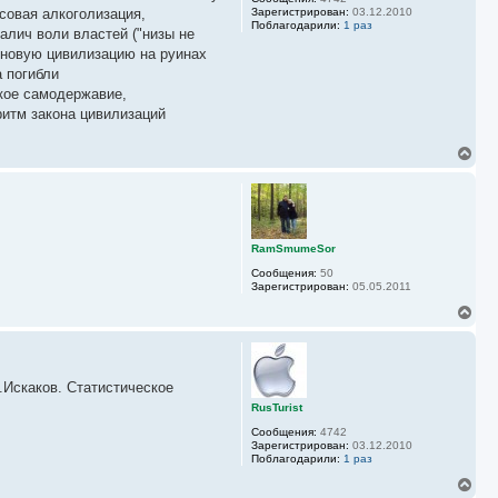
я
ссовая алкоголизация,
Зарегистрирован:
03.12.2010
к
Поблагодарили:
1 раз
алич воли властей ("низы не
н
а
) новую цивилизацию на руинах
ч
 погибли
а
кое самодержавие,
л
у
ритм закона цивилизаций
В
е
р
н
у
т
ь
RamSmumeSor
с
Сообщения:
50
я
Зарегистрирован:
05.05.2011
к
н
В
а
е
ч
р
а
н
л
у
у
Б.Искаков. Статистическое
т
ь
RusTurist
с
Сообщения:
4742
я
Зарегистрирован:
03.12.2010
к
Поблагодарили:
1 раз
н
а
В