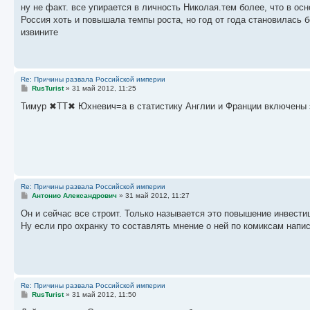
о
ну не факт. все упирается в личность Николая.тем более, что в о
б
Россия хоть и повышала темпы роста, но год от года становилась 
щ
е
извините
н
и
е
Re: Причины развала Российской империи
С
RusTurist
»
31 май 2012, 11:25
о
о
Тимур ✖TT✖ Юхневич=а в статистику Англии и Франции включены 
б
щ
е
н
и
е
Re: Причины развала Российской империи
С
Антонио Александрович
»
31 май 2012, 11:27
о
о
Он и сейчас все строит. Только называется это повышение инвест
б
Ну если про охранку то составлять мнение о ней по комиксам нап
щ
е
н
и
е
Re: Причины развала Российской империи
С
RusTurist
»
31 май 2012, 11:50
о