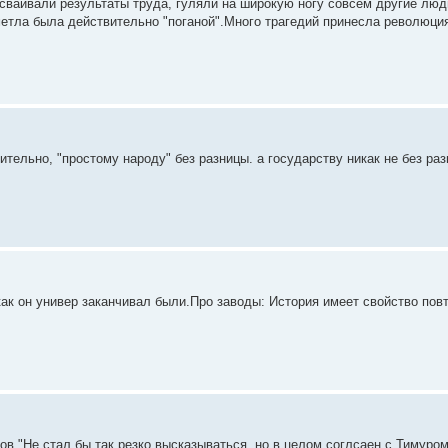
сваивали результаты труда, гуляли на широкую ногу совсем другие люд
етла была действительно "поганой".Много трагедий принесла революци
тельно, "простому народу" без разницы. а государству никак не без раз
как он универ заканчивал были.Про заводы: История имеет свойство пов
в."Не стал бы так резко высказываться, но в целом соглсаен с Тимуро