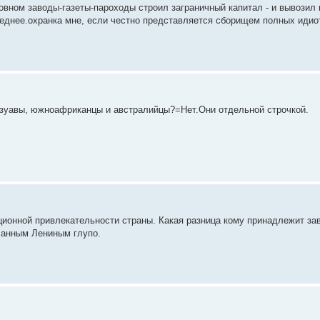
сновном заводы-газеты-пароходы строил заграничный капитал - и вывози
беднее.охранка мне, если честно представляется сборищем полных идиот
зуавы, южноафриканцы и австралийцы?=Нет.Они отдельной строчкой.
иционной привлекательности страны. Какая разница кому принадлежит за
исанным Лениным глупо.