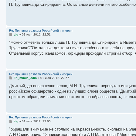
б
Н. Тручевича да Спиридовича. Остальные деятели ничего особенног
щ
е
н
и
е
Re: Причины развала Российской империи
С
zig
»
01 июн 2012, 22:51
о
о
"можно отметить только лишь Н. Тручевича да Спиридовича"Имеете
б
Трусевича?"Остальные деятели ничего особенного из себя не пред
щ
е
Отдельный корпус жандармов, офицеры проходили строгий отбор. А
н
и
е
Re: Причины развала Российской империи
С
Tri_minus_odin
»
01 июн 2012, 22:57
о
о
Дмитрий, да совершенно верно, М.И. Трусевича, перепутал инициа
б
российское офицерство - один из лучших слоёв общества."Дмитрий, 
щ
е
при этом обращали внимание не столько на образованность, сколько
н
и
е
Re: Причины развала Российской империи
С
zig
»
01 июн 2012, 23:05
о
о
"обращали внимание не столько на образованность, сколько на б
б
А.И.Спиридовича ("Записки жандарма") и А.П.Мартынова ("Моя слу
щ