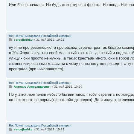
о
о
Или бы не начался. Не будь дезертиров с фронта. Не поедь Никол
б
щ
е
н
и
е
Re: Причины развала Российской империи
С
sergejluzhkv
»
31 май 2012, 10:22
о
о
ну я не про революцию, а про распад страны. раз так быстро самоо
б
в 20х Форд выпустил свой массовый трактор - дешевый и надежный
щ
е
улицу - они просто не нужны. а таких крестьян много. они в город
н
люмпенизированные массы ни к чему полезному не приводят. а тут
и
е
проиграла (при николашке то).
Re: Причины развала Российской империи
С
Антонио Александрович
»
31 май 2012, 10:29
о
о
Но у этих люмпенов небыло бы винтовок, чтобы стрелять по жанда
б
на некоторые реформы(типа ллойд-джорджа). Да и индустриализац
щ
е
н
и
е
Re: Причины развала Российской империи
С
sergejluzhkv
»
31 май 2012, 10:33
о