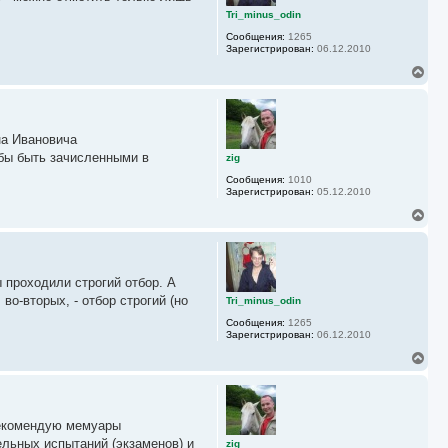
ь
Tri_minus_odin
с
Сообщения:
1265
я
Зарегистрирован:
06.12.2010
к
н
В
а
е
ч
р
а
н
л
у
у
на Ивановича
т
ь
обы быть зачисленными в
zig
с
Сообщения:
1010
я
Зарегистрирован:
05.12.2010
к
н
В
а
е
ч
р
а
н
л
у
у
 проходили строгий отбор. А
т
ь
во-вторых, - отбор строгий (но
Tri_minus_odin
с
Сообщения:
1265
я
Зарегистрирован:
06.12.2010
к
н
В
а
е
ч
р
а
н
л
у
у
Рекомендую мемуары
т
ь
ельных испытаний (экзаменов) и
zig