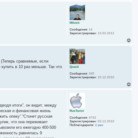
ч
е
а
р
л
н
у
у
т
ь
Milosh
с
Сообщения:
14
я
Зарегистрирован:
13.02.2012
к
н
В
а
е
ч
р
а
н
л
у
у
 (Теперь сравнимые, если
т
ь
 купить в 10 раз меньше. Так что
Quaid
с
Сообщения:
345
я
Зарегистрирован:
15.12.2010
к
н
В
а
е
ч
р
а
н
л
у
у
дводя итоги”, он видит, между
т
ь
ическая и финансовая жизнь
RusTurist
с
жить опеку”.“Стонет русская
Сообщения:
4742
я
тупик, что она переживает
Зарегистрирован:
03.12.2010
к
Поблагодарили:
1 раз
вывозили его ежегодно 400-500
н
а
лженность равнялась 9
ч