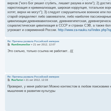
н
верхов ("кого Бог решил сгубить, лишает разума и воли"); 2) дости
и
е
наркотизация и криминализация, широкая коррупция, тотальное вор
хотят, верхи не могут"); 3) следует сокрушительное военное или 
старой определяют либо завоеватели, либо наиболее пассионарные
цивилизации:древневавилонская, древнеегипетская, древнегреческ
социалистическая цивилизация в СССР и странах СЭВ, а также бол
угрожает и современной России.
http://www.za-nauku.ru//index.php?
Re: Причины развала Российской империи
С
RamSmumeSor
»
21 окт 2012, 12:07
о
о
Это сильно, только ссылка не работает...(((
б
щ
е
н
и
е
Re: Причины развала Российской империи
С
RusTurist
»
21 окт 2012, 12:33
о
о
Проверил, у меня работает.Можно контекстом в любом поисковике 
б
мышление в развитии культуры
щ
е
н
и
е