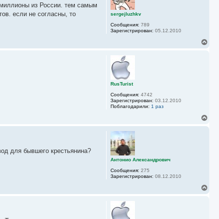
у
л миллионы из России. тем самым
т
ь
ов. если не согласны, то
sergejluzhkv
с
Сообщения:
789
я
Зарегистрирован:
05.12.2010
к
н
В
а
е
ч
р
а
н
л
у
у
т
ь
RusTurist
с
Сообщения:
4742
я
Зарегистрирован:
03.12.2010
к
Поблагодарили:
1 раз
н
а
В
ч
е
а
р
л
н
у
у
вод для бывшего крестьянина?
т
ь
Антонио Александрович
с
Сообщения:
275
я
Зарегистрирован:
08.12.2010
к
н
В
а
е
ч
р
а
н
л
у