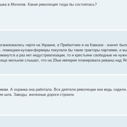
ашка в Могилев. Какая революция тогда бы состоялась?
рганизовались черти на Украине, в Прибалтике и на Кавказе - значит бы
. помещики-кулаки-фермеры покупали бы такие тракторы партиями, и в
 ломанутся.а раз нет индустриализации, то и крестьяне свободные не нуж
 еще мельком слышал, что на 20ые империя планировала реванш над Яп
рмам. А охранка она работала. Все деятели революции они ведь сидел
ия шла. Заводы, железные дороги строили.