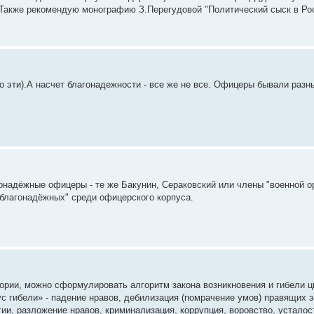
 Также рекомендую монографию З.Перегудовой "Политический сыск в Рос
ко эти).А насчет благонадежности - все же не все. Офицеры бывали разн
онадёжные офицеры - те же Бакунин, Сераковский или члены "военной о
еблагонадёжных" среди офицерского корпуса.
тории, можно сформулировать алгоритм закона возникновения и гибели 
ус гибели» - падение нравов, дебилизация (помрачение умов) правящих
ии, разложение нравов, криминализация, коррупция, воровство, усталос