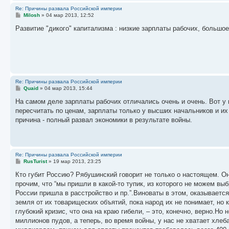
Re: Причины развала Российской империи
С
Milosh
»
04 мар 2013, 12:52
о
о
Развитие "дикого" капитализма : низкие зарплаты рабочих, большо
б
щ
е
н
и
е
Re: Причины развала Российской империи
С
Quaid
»
04 мар 2013, 15:44
о
о
На самом деле зарплаты рабочих отличались очень и очень. Вот у
б
пересчитать по ценам, зарплаты только у высших начальников и их 
щ
е
причина - полный развал экономики в результате войны.
н
и
е
Re: Причины развала Российской империи
С
RusTurist
»
19 мар 2013, 23:25
о
о
Кто губит Россию? Рябушинский говорит не только о настоящем. Он
б
прочим, что “мы пришли в какой-то тупик, из которого не можем в
щ
е
России пришла в расстройство и пр.”.Виноваты в этом, оказывается,
н
земля от их товарищеских объятий, пока народ их не понимает, но к
и
е
глубокий кризис, что она на краю гибели, – это, конечно, верно.Но
миллионов пудов, а теперь, во время войны, у нас не хватает хле