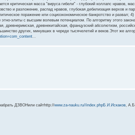
гается критическая масса "вируса гибели" - глубокий коллапс нравов, ма
овство и разложение, распад нравов, глубокая дебилизация верхов и пар
политическое поражение или социоэкономическое банкротство и развал; 4
 этно-элиты с высшим волевым потенциалом. По алгоритму этого закона
ая, древнеримская, древнекитайская, французский абсолютизм, российс
ьшинство других, минувших в череде тысячелетий и веков.Этот же алго
option=com_content
...
набрать ДЗВОНили сайтhttp://
www.za-nauku.ru//index.phpБ.И.Искаков
, А.