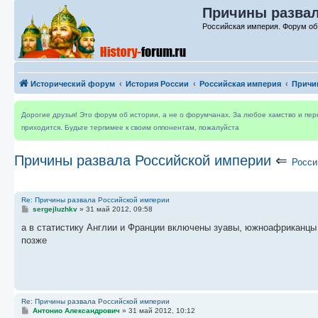
Причины развал
Российская империя. Форум об
Исторический форум
История России
Российская империя
Причи
Дорогие друзья! Это форум об истории, а не о форумчанах. За любое хамство и пе
приходится. Будьте терпимее к своим оппонентам, пожалуйста
Причины развала Российской империи
⇐
Росси
Re: Причины развала Российской империи
С
sergejluzhkv
»
31 май 2012, 09:58
о
о
а в статистику Англии и Франции включены зуавы, южноафриканцы 
б
позже
щ
е
н
и
е
Re: Причины развала Российской империи
С
Антонио Александрович
»
31 май 2012, 10:12