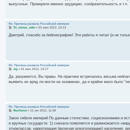
е
выпускных. Проверяли именно эрудицию, сообразительность и т.п.
н
и
е
Re: Причины развала Российской империи
С
Tri_minus_odin
»
01 июн 2012, 23:13
о
о
Дмитрий, спасибо за библиографию! Эти работы я читал (и не толь
б
щ
е
н
и
е
Re: Причины развала Российской империи
С
zig
»
01 июн 2012, 23:17
о
о
Да, разумеется, Вы правы. На практике встречались весьма неблаг
б
выявить их вряд ли могли на экзаменах, да и крайне мало было "н
щ
е
н
и
е
Re: Причины развала Российской империи
С
RusTurist
»
21 окт 2012, 11:36
о
о
Закон гибели империй.По данным статистики, социоэкономики и ис
б
и крупных государств: 1) сначала появляется и размножается «вир
щ
е
этноклассов, наркотизация (включая алкоголизацию) населения, орг