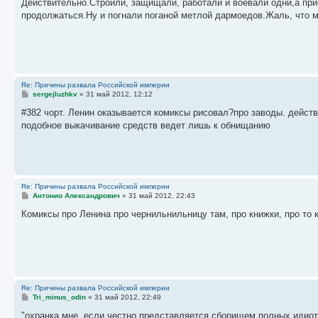
о
Действительно.Строили, защищали, работали и воевали одни,а при
б
продолжаться.Ну и погнали поганой метлой дармоедов.Жаль, что м
щ
е
н
и
е
Re: Причины развала Российской империи
С
sergejluzhkv
»
31 май 2012, 12:12
о
о
#382 чорт. Ленин оказывается комиксы рисовал?про заводы. действи
б
подобное выкачивание средств ведет лишь к обнищанию
щ
е
н
и
е
Re: Причины развала Российской империи
С
Антонио Александрович
»
31 май 2012, 22:43
о
о
Комиксы про Ленина про чернильнильницу там, про книжки, про то 
б
щ
е
н
и
е
Re: Причины развала Российской империи
С
Tri_minus_odin
»
31 май 2012, 22:49
о
о
"охранка мне, если честно представляется сборищем полных идиото