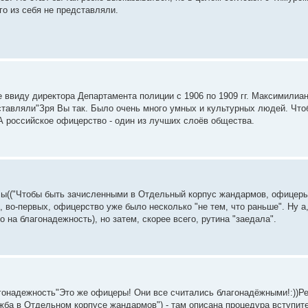
о из себя не представляли.
 ввиду директора Департамента полиции с 1906 по 1909 гг. Максимилиа
ставляли"Зря Вы так. Было очень много умных и культурных людей. Чт
 российское офицерство - один из лучших слоёв общества.
лы(("Чтобы быть зачисленными в Отдельный корпус жандармов, офицеры
во-первых, офицерство уже было несколько "не тем, что раньше". Ну а, 
 на благонадежность), но затем, скорее всего, рутина "заедала".
лагонадежность"Это же офицеры! Они все считались благонадёжными!:))
жба в Отдельном корпусе жандармов") - там описана процедура вступит