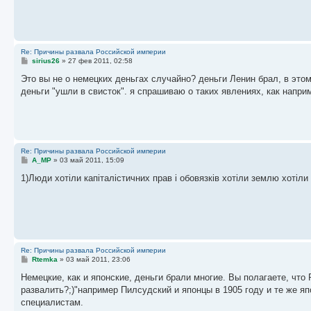
е
н
и
е
Re: Причины развала Российской империи
С
sirius26
»
27 фев 2011, 02:58
о
о
Это вы не о немецких деньгах случайно? деньги Ленин брал, в этом
б
деньги "ушли в свисток". я спрашиваю о таких явлениях, как напри
щ
е
н
и
е
Re: Причины развала Российской империи
С
A_MP
»
03 май 2011, 15:09
о
о
1)Люди хотіли капіталістичних прав і обовязків хотіли землю хотіл
б
щ
е
н
и
е
Re: Причины развала Российской империи
С
Rtemka
»
03 май 2011, 23:06
о
о
Немецкие, как и японские, деньги брали многие. Вы полагаете, чт
б
развалить?;)"например Пилсудский и японцы в 1905 году и те же я
щ
е
специалистам.
н