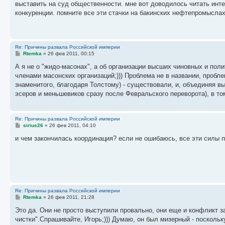
выставить на суд общественности. мне вот доводилось читать инт
щ
е
конкуренции. помните все эти стачки на бакинских нефтепромыслах
н
и
е
Re: Причины развала Российской империи
С
Rtemka
»
26 фев 2011, 00:15
о
о
А я не о "жидо-масонах", а об организации высших чиновных и поли
б
членами масонских организаций;))) Проблема не в названии, пробл
щ
е
знаменитого, благодаря Толстому) - существовали, и, объединяя в
н
эсеров и меньшевиков сразу после Февральского переворота), в то
и
е
Re: Причины развала Российской империи
С
sirius26
»
26 фев 2011, 04:10
о
о
и чем закончилась координация? если не ошибаюсь, все эти силы пр
б
щ
е
н
и
е
Re: Причины развала Российской империи
С
Rtemka
»
26 фев 2011, 21:28
о
о
Это да. Они не просто выступили провально, они еще и конфликт з
б
чистки".Спрашивайте, Игорь;))) Думаю, он был мизерный - посколь
щ