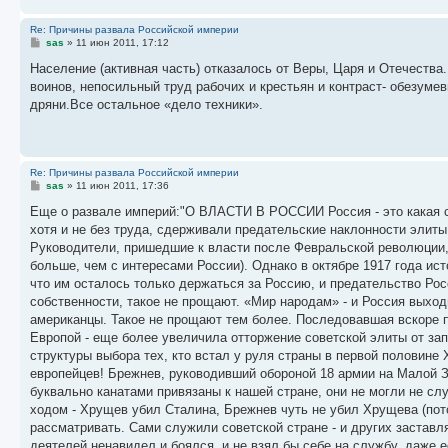
Re: Причины развала Российской империи
С
sas
»
11 июн 2011, 17:12
о
о
Население (активная часть) отказалось от Веры, Царя и Отечества
б
воинов, непосильный труд рабочих и крестьян и контраст- обезумев
щ
е
дряни.Все остальное «дело техники».
н
и
е
Re: Причины развала Российской империи
С
sas
»
11 июн 2011, 17:36
о
о
Еще о развале империй:"О ВЛАСТИ В РОССИИ Россия - это какая ст
б
хотя и не без труда, сдерживали предательские наклонности элиты;
щ
е
Руководители, пришедшие к власти после Февральской революции,
н
больше, чем с интересами России). Однако в октябре 1917 года ис
и
е
что им осталось только держаться за Россию, и предательство Рос
собственности, такое не прощают. «Мир народам» - и Россия выход
американцы. Такое не прощают тем более. Последовавшая вскоре п
Европой - еще более увеличила отторжение советской элиты от за
структуры выбора тех, кто встал у руля страны в первой половине
европейцев! Брежнев, руководивший обороной 18 армии на Малой З
буквально канатами привязаны к нашей стране, они не могли не сл
ходом - Хрущев убил Сталина, Брежнев чуть не убил Хрущева (по
рассматривать. Сами служили советской стране - и других заставл
деятелей ненавидел и боялся, и не взял бы себе на службу, даже е