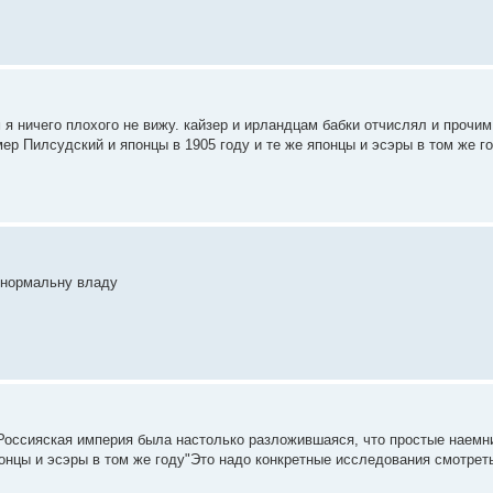
 я ничего плохого не вижу. кайзер и ирландцам бабки отчислял и прочим
мер Пилсудский и японцы в 1905 году и те же японцы и эсэры в том же го
и нормальну владу
о Россияская империя была настолько разложившаяся, что простые наемн
понцы и эсэры в том же году"Это надо конкретные исследования смотреть