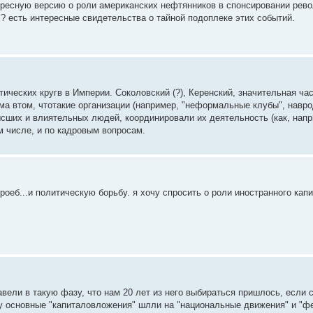
ересную версию о роли американских нефтянников в спонсировании рев
? есть интересные свидетельства о тайной подоплеке этих событий.
тических кругв в Империи. Соколовский (?), Керенский, значительная ч
ема втом, чтотакие организации (например, "неформальные клубы", навро
ысших и влиятельных людей, координировали их деятельность (как, напр
м числе, и по кадровым вопросам.
оеб...и политическую борьбу. я хочу спросить о роли иностранного кап
авели в такую фазу, что нам 20 лет из него выбираться пришлось, если 
ку основные "капиталовложения" шлли на "национальные движения" и "ф