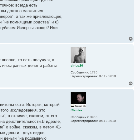
точное: всегда есть
огам должно сложиться
неров", а так же привлекающее,
и "не помнящими родства" и б)
усугубляем.Исчерпывающе? Или
В
е
р
н
у
вполне, то есть получу я, к
т
ь
ь иностранных денег и работы
sirius26
с
Сообщения:
1795
я
Зарегистрирован:
07.12.2010
к
н
В
а
е
ч
р
а
н
л
у
у
вительности. Историк, который
т
ь
того исследования, это
Rtemka
с
", в отличие, скажем, от его
Сообщения:
3456
я
тна действительности.В идеале,
Зарегистрирован:
05.12.2010
к
е" о войне, скажем, в летом 41-
н
а
ые деньги - двух видов:
ч
 и деньги "на подрывную