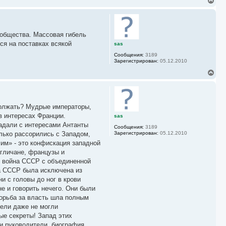
В
ч
е
а
р
л
н
у
у
 общества. Массовая гибель
т
ь
ся на поставках всякой
sas
с
Сообщения:
3189
я
Зарегистрирован:
05.12.2010
к
н
В
а
е
ч
р
а
н
л
у
у
должать? Мудрые императоры,
т
ь
в интересах Франции.
sas
с
адали с интересами Антанты
Сообщения:
3189
я
олько рассорились с Западом,
Зарегистрирован:
05.12.2010
к
чим» - это конфискация западной
н
а
нгличане, французы и
ч
- война СССР с объединенной
а
ва СССР была исключена из
л
у
и с головы до ног в крови
е и говорить нечего. Они были
борьба за власть шла полным
ели даже не могли
ые секреты! Запад этих
ли руководители, биография