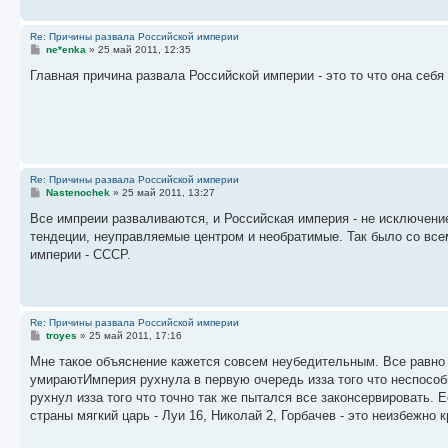
е
Re: Причины развала Российской империи
С
ne*enka
»
25 май 2011, 12:35
о
о
Главная причина развала Российской империи - это то что она себ
б
щ
е
н
и
е
Re: Причины развала Российской империи
С
Nastenochek
»
25 май 2011, 13:27
о
о
Все импреии разваливаются, и Российская империя - не исключен
б
тендеции, неуправляемые центром и необратимые. Так было со всем
щ
е
империи - СССР.
н
и
е
Re: Причины развала Российской империи
С
troyes
»
25 май 2011, 17:16
о
о
Мне такое объяснение кажется совсем неубедительным. Все равно 
б
умираютИмперия рухнула в первую очередь изза того что неспособ
щ
е
рухнул изза того что точно так же пытался все законсервировать. 
н
страны мягкий царь - Луи 16, Николай 2, Горбачев - это неизбежно к
и
е