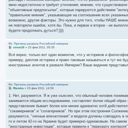
явно недостаточно и требует уточнения; мнение, что существовали
"объективные предпосылки", которые парируются действием "интег
"правильное мнение", указывающее на соотношение всех указанных
возможно, другие факторы. Это нужно для того, чтобы НАШЕ мнени
не повторяли ошибок, хотя бы. Пока, и первое и второе - не вып
будете продолжать дуться?;))))
Re: Причины развала Российской империи
С
sirius26
»
23 фев 2011, 05:35
о
о
Всё верно, только вот один моментик, что у историков и философов
б
примеру, диплом историка и право таковым называться и тут же бу
щ
е
иностранных агентов в развале Империи? Ваше видение представь
н
и
е
Re: Причины развала Российской империи
С
Rtemka
»
23 фев 2011, 14:59
о
о
1. Нет, разумеется. Я ж уже оъяснял, что обычный человек понима
б
занимается общим исследованием, составляет более общий образ э
щ
е
представление бывает более или менее адекватно эотй действител
н
"сокамерников" и "солагерников". Но при этом построения Солжени
и
е
разумеется, "личные впечатления" и модели должны совпадать в общ
го и летом 42-го на Украине будет примерно одинаковым. На самом д
"иностранные инвестиции", которые привели к "перехвату контроля