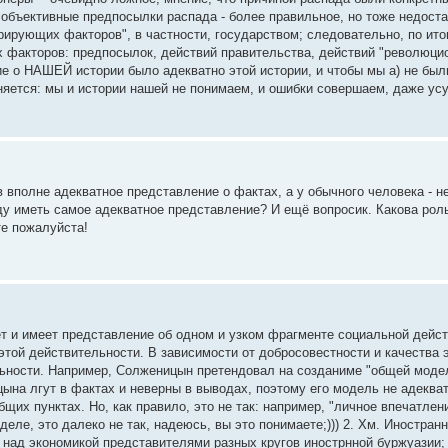
 объективные предпосылки распада - более правильное, но тоже недоста
рирующих факторов", в частности, государством; следовательно, по ит
 факторов: предпосылок, действий правительства, действий "революцио
е о НАШЕЙ истории было адекватно этой истории, и чтобы мы а) не был
оллняется: мы и истории нашей не понимаем, и ошибки совершаем, даже 
 вполне адекватное представление о фактах, а у обычного человека - не 
ду иметь самое адекватное представление? И ещё вопросик. Какова рол
те пожалуйста!
ет и имеет представление об одном и узком фрагменте социальной дейст
той действительности. В зависимости от добросовестности и качества э
ьности. Например, Солженицын претендовал на созданиме "общей модели
цына лгут в фактах и неверны в выводах, поэтому его модель не адеква
их пунктах. Но, как правило, это не так: например, "личное впечатлени
еле, это далеко не так, надеюсь, вы это понимаете;))) 2. Хм. Иностранн
" над экономикой представителями разных кругов инострнной буржуазии;