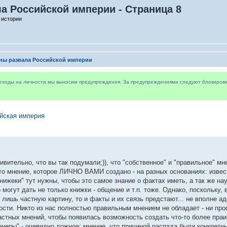
а Российской империи - Страница 8
 истории
ны развала Российской империи
реходы на личности мы выносим предупреждения. За предупреждениями следуют блокировки 
йская империя
дивительно, что вы так подумали;)), что "собственное" и "правильное" мн
это мнение, которое ЛИЧНО ВАМИ создано - на разных основаниях: извес
нижеки" тут нужны, чтобы это самое знание о фактах иметь, а так же на
 могут дать не только книжки - общение и т.п. тоже. Однако, поскольку, 
лишь частную картину, то и факты и их связь предстают... не вполне а
ности. Никто из нас полностью правильным мнением не обладает - ни про
астных мнений, чтобы появилась возможность создать что-то более праи
онеры" - очевидно ложное; мнение, что причиной распада были конкретн