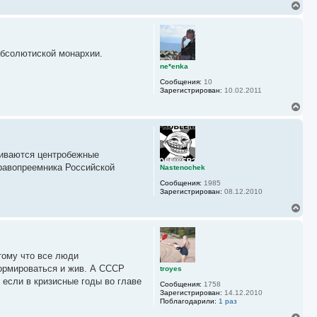
н
В
а
е
ч
р
а
н
л
у
у
абсолютиской монархии.
т
ь
ne*enka
с
Сообщения:
10
я
Зарегистрирован:
10.02.2011
к
н
В
а
е
ч
р
а
н
л
у
у
виваются центробежные
т
ь
правопреемника Российской
Nastenochek
с
Сообщения:
1985
я
Зарегистрирован:
08.12.2010
к
н
В
а
е
ч
р
а
н
л
у
у
тому что все люди
т
ь
формироваться и жив. А СССР
troyes
с
 если в кризисные годы во главе
Сообщения:
1758
я
Зарегистрирован:
14.12.2010
к
Поблагодарили:
1 раз
н
а