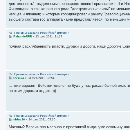
деятельность", выделяемые непосредственно Германским ГШ и Япон
Финляндии, а так же разного рода "деструктивные силы" по-меньше
немцев и японцев; и которые координировали работу "революционны
высшего состава гос.аппарата - мне представляется, по меньшей м
Re: Причины развала Российской империи
С
PahundeRRR
»
23 фев 2011, 21:17
о
о
полная расхлябанность власти, дураки и дороги, наши дорогие Со
б
щ
е
н
и
е
Re: Причины развала Российской империи
С
Rtemka
»
23 фев 2011, 23:54
о
о
...тоже вариант. Действительно, не будь у нас расхлябанной власти
б
по этим дорогам ходить;)))
щ
е
н
и
е
Re: Причины развала Российской империи
С
sirius26
»
24 фев 2011, 05:30
о
о
Масоны? Версия про масонов с приставкой жидо- уже оскомину наби
б