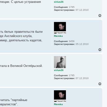
ь
олюции. С целью устранения
sirius26
с
Сообщения:
1795
я
Зарегистрирован:
07.12.2010
к
н
В
а
е
ч
р
а
н
л
у
у
асть белых правительств были
т
ь
де Английского клуба,
Rtemka
с
имер, деятельность кадетов,
Сообщения:
3456
я
Зарегистрирован:
05.12.2010
к
н
В
а
е
ч
р
а
н
л
у
у
итала в Великой Октябрьской.
т
ь
sirius26
с
Сообщения:
1795
я
Зарегистрирован:
07.12.2010
к
н
В
а
е
ч
р
а
н
л
у
у
считать "партийные
т
ь
евралистов".
Rtemka