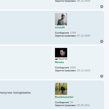
Зарегистрирован:
05.12.2010
к
н
В
а
е
ч
р
а
н
л
у
у
т
ь
sirius26
с
Сообщения:
1795
я
Зарегистрирован:
07.12.2010
к
н
В
а
е
ч
р
а
н
л
у
у
т
ь
Rtemka
с
Сообщения:
3456
я
Зарегистрирован:
05.12.2010
к
н
В
а
е
ч
р
а
н
л
у
у
ополучно похоронили.
т
ь
RamSmumeSor
с
Сообщения:
50
я
Зарегистрирован:
05.05.2011
к