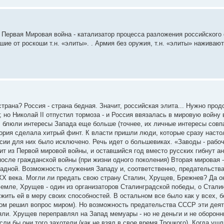
. Первая Мировая война - катализатор процесса разложения российского
шие от роскоши т.н. «элиты». . Армия без оружия, т.н. «элиты» наживают
рана? Россия - страна бедная. Значит, российская элита... Нужно про
 но Николай II отпустил тормоза - и Россия ввязалась в мировую войну 
 блюли интересы Запада еще больше (точнее, их личные интересы совп
тория сделала хитрый финт. К власти пришли люди, которые сразу наст
сии для них было исключено. Речь идет о большевиках. «Заводы - рабо
ит из Первой мировой войны, и оставшийся год вместо русских гибнут а
осле гражданской войны (при жизни одного поколения) Вторая мировая 
падной. Возможность служения Западу и, соответственно, предательст
 ХХ века. Могли ли предать свою страну Сталин, Хрущев, Брежнев? Да он
емле, Хрущев - один из организаторов Сталинградской победы, о Сталин
ужить ей в меру своих способностей. В остальном все было как у всех, 
том решил вопрос миром). Но возможность предательства СССР эти деят
яли. Хрущев переправлял на Запад мемуары - но не деньги и не оборонн
сли бы они того захотели (как не взял в свое время Троцкого). Когда уш