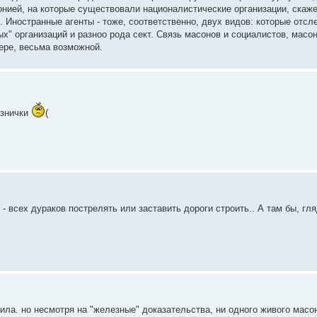
ией, на которые существовали националистические организации, скажем
. Иностранные агенты - тоже, соответственно, двух видов: которые отсл
х" организаций и разноо рода сект. Связь масонов и социалистов, масон
ере, весьма возможной.
юзнички
(
 - всех дураков пострелять или заставить дороги строить.. А там бы, г
ла. но несмотря на "железные" доказательства, ни одного живого масо