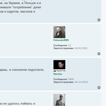
а
, на Украине, в Польше и в
л
у
еживали "потребление" денег
ов и кадетов, масонов и
В
е
р
н
у
т
ь
PahundeRRR
с
Сообщения:
12
я
Зарегистрирован:
04.02.2011
к
н
В
а
е
ч
р
а
н
л
у
у
лядишь, и союзнички подоспели,
т
ь
Rtemka
с
Сообщения:
3456
я
Зарегистрирован:
05.12.2010
к
н
В
а
е
ч
р
а
н
л
у
у
на не удалось поймать и
т