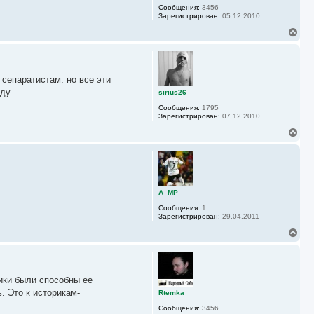
с
Сообщения:
3456
я
Зарегистрирован:
05.12.2010
к
н
В
а
е
ч
р
а
н
л
у
у
 сепаратистам. но все эти
т
ь
ду.
sirius26
с
Сообщения:
1795
я
Зарегистрирован:
07.12.2010
к
н
В
а
е
ч
р
а
н
л
у
у
т
ь
A_MP
с
Сообщения:
1
я
Зарегистрирован:
29.04.2011
к
н
В
а
е
ч
р
а
н
л
у
у
ики были способны ее
т
ь
. Это к историкам-
Rtemka
с
Сообщения:
3456
я