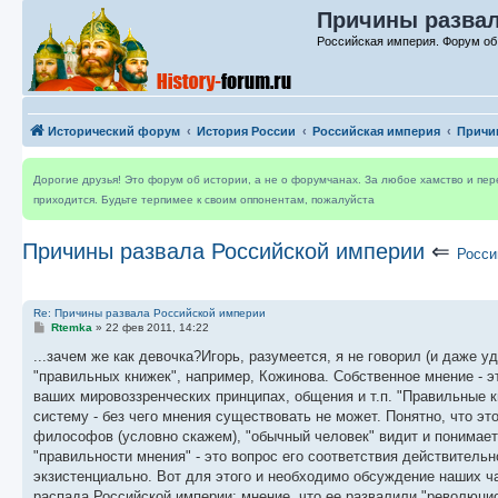
Причины развал
Российская империя. Форум об
Исторический форум
История России
Российская империя
Причи
Дорогие друзья! Это форум об истории, а не о форумчанах. За любое хамство и пе
приходится. Будьте терпимее к своим оппонентам, пожалуйста
Причины развала Российской империи
⇐
Росси
Re: Причины развала Российской империи
С
Rtemka
»
22 фев 2011, 14:22
о
о
...зачем же как девочка?Игорь, разумеется, я не говорил (и даже у
б
"правильных книжек", например, Кожинова. Собственное мнение - 
щ
е
ваших мировоззренческих принципах, общения и т.п. "Правильные к
н
систему - без чего мнения существовать не может. Понятно, что это
и
е
философов (условно скажем), "обычный человек" видит и понимает 
"правильности мнения" - это вопрос его соответствия действитель
экзистенциально. Вот для этого и необходимо обсуждение наших ч
распада Российской империи: мнение, что ее развалили "революци