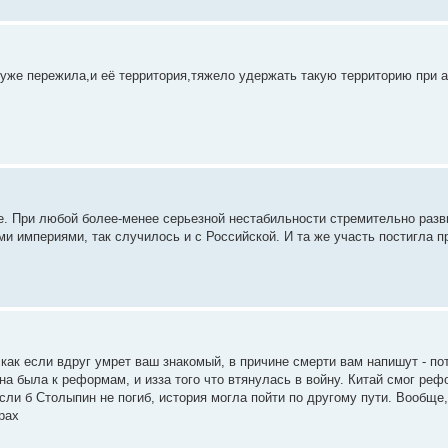
я уже пережила,и её территория,тяжело удержать такую территорию при 
ие. При любой более-менее серьезной нестабильности стремительно раз
и империями, так случилось и с Российской. И та же участь постигла 
как если вдруг умрет ваш знакомый, в причине смерти вам напишут - по
на была к реформам, и изза того что втянулась в войну. Китай смог ре
Если б Столыпин не погиб, история могла пойти по другому пути. Вообще,
рах