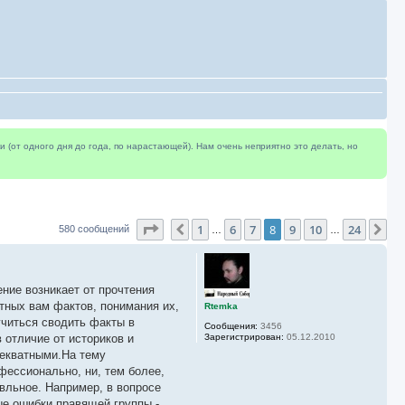
(от одного дня до года, по нарастающей). Нам очень неприятно это делать, но
Страница
8
из
24
1
6
7
8
9
10
24
Пред.
Сл
580 сообщений
…
…
ение возникает от прочтения
тных вам фактов, понимания их,
Rtemka
учиться сводить факты в
Сообщения:
3456
в отличие от историков и
Зарегистрирован:
05.12.2010
декватными.На тему
фессионально, ни, тем более,
вльное. Например, в вопросе
ые ошибки правящей группы -