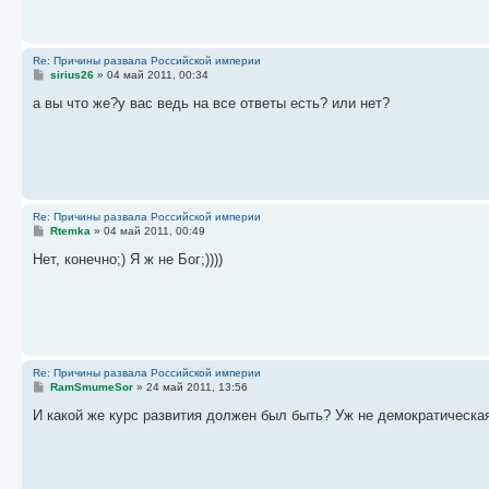
и
е
Re: Причины развала Российской империи
С
sirius26
»
04 май 2011, 00:34
о
о
а вы что же?у вас ведь на все ответы есть? или нет?
б
щ
е
н
и
е
Re: Причины развала Российской империи
С
Rtemka
»
04 май 2011, 00:49
о
о
Нет, конечно;) Я ж не Бог;))))
б
щ
е
н
и
е
Re: Причины развала Российской империи
С
RamSmumeSor
»
24 май 2011, 13:56
о
о
И какой же курс развития должен был быть? Уж не демократическая 
б
щ
е
н
и