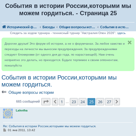
События в истории России,которыми мы
можем гордиться. - Страница 25
Исторический форум
Беседы
Общие вопросы истории
События в истории России,которыми мы можем гордиться.
Следить за ходом турнира - теннисный турнир "Австралия Опен 2026":
здесь
.
Дорогие друзья! Это форум об истории, а не о форумчанах. За любое хамство и
переходы на личности мы выносим предупреждения. За предупреждениями
следуют блокировки (от одного дня до года, по нарастающей). Нам очень
неприятно это делать, но приходится. Будьте терпимее к своим оппонентам,
пожалуйста
События в истории России,которыми мы
можем гордиться.
⇐
Общие вопросы истории
Страница
25
из
27
1
23
24
25
26
27
Пред.
След.
665 сообщений
…
Laketha
Re: События в истории России,которыми мы можем гордиться.
С
01 янв 2011, 13:42
о