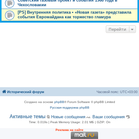
Советский газовый проект и события 1968 года в
Чехословакии
[PS] Внутренняя политика • «Новая газета» представила
события Евромайдана как торжество гламура
Перейти
Исторический форум
Часовой пояс:
UTC+03:00
Создано на основе
phpBB
® Forum Software © phpBB Limited
Русская поддержка phpBB
Активные темы
Ҩ
Новые сообщения
ᨕ
Ваши сообщения
ᎂ
Time: 0.019s
| Peak Memory Usage: 2.01 МБ | GZIP: On
Рeклама на сaйте