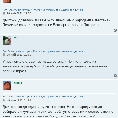
Re: События в истории России,которыми мы можем гордиться.
С
26 май 2011, 12:55
о
о
Дмитрий, довелось ли вам быть знакомым с народами Дагестана?
б
Пермский край - это далеко не Башкоркостан и не Татарстан....
щ
е
н
и
zig
е
Re: События в истории России,которыми мы можем гордиться.
С
26 май 2011, 13:00
о
о
У нас немало студентов из Дагестана и Чечни, а также из
б
закавказских республик. При общении национальность для меня
щ
е
роли не играет.
н
и
е
arnold
Re: События в истории России,которыми мы можем гордиться.
С
26 май 2011, 13:01
о
о
Дмитрий, когда один на один - конечно. Но эти народы всегда
б
собираются кучками, и считают себя угнетаемыми и соответственно
щ
е
имеют право дать в рыло любому, кто "не так посмотрит"