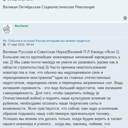
о
о
Великая Октябрьская Социалистическая Революция
б
щ
е
н
и
RusTurist
е
Re: События в истории России,которыми мы можем гордиться.
С
17 мар 2011, 08:44
о
о
Великая Русская и Советская Наука!Великий П.Л.Капица:«Ясно:1)
б
Большое число крупнейших инженерных начинаний зарождалось у
щ
е
нас.2) Мы сами почти никогда не умели их развивать (кроме как в
н
области строительства).3) Часто причина неиспользования
и
е
новаторства в том, что обычно мы недооценивали свое и
переоценивали иностранное""один из главных отечественных
недостатков, недооценка своих и переоценка заграничных сил. Ведь
излишняя скромность - это еще больший недостаток, чем излишняя
самоуверенность. Для того, чтобы закрепить победу (в
Отечественной войне) и поднять наше культурное влияние за
рубежом, необходимо осознать наши творческие силы и
возможности. Ясно чувствуется, что сейчас нам надо усиленным
образом подымать нашу собственную оригинальную технику...
Успешно мы можем это делать только, когда будем верить в талант
нашего инженера и ученого... когда мы, наконец, поймем, что