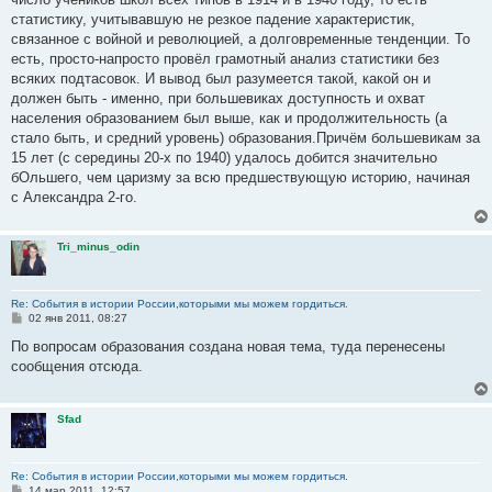
статистику, учитывавшую не резкое падение характеристик,
связанное с войной и революцией, а долговременные тенденции. То
есть, просто-напросто провёл грамотный анализ статистики без
всяких подтасовок. И вывод был разумеется такой, какой он и
должен быть - именно, при большевиках доступность и охват
населения образованием был выше, как и продолжительность (а
стало быть, и средний уровень) образования.Причём большевикам за
15 лет (с середины 20-х по 1940) удалось добится значительно
бОльшего, чем царизму за всю предшествующую историю, начиная
с Александра 2-го.
Tri_minus_odin
Re: События в истории России,которыми мы можем гордиться.
С
02 янв 2011, 08:27
о
о
По вопросам образования создана новая тема, туда перенесены
б
сообщения отсюда.
щ
е
н
и
Sfad
е
Re: События в истории России,которыми мы можем гордиться.
С
14 мар 2011, 12:57