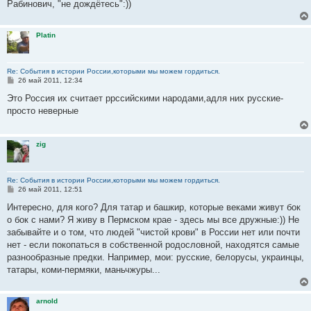
е
Рабинович, "не дождётесь":))
н
и
е
Platin
Re: События в истории России,которыми мы можем гордиться.
С
26 май 2011, 12:34
о
о
Это Россия их считает ррссийскими народами,адля них русские-
б
просто неверные
щ
е
н
и
zig
е
Re: События в истории России,которыми мы можем гордиться.
С
26 май 2011, 12:51
о
о
Интересно, для кого? Для татар и башкир, которые веками живут бок
б
о бок с нами? Я живу в Пермском крае - здесь мы все дружные:)) Не
щ
е
забывайте и о том, что людей "чистой крови" в России нет или почти
н
нет - если покопаться в собственной родословной, находятся самые
и
е
разнообразные предки. Например, мои: русские, белорусы, украинцы,
татары, коми-пермяки, маньчжуры...
arnold