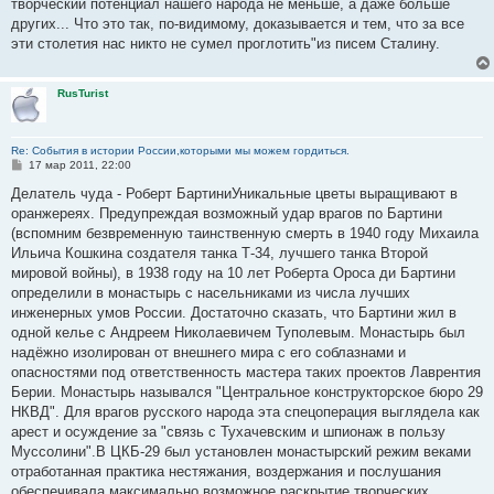
творческий потенциал нашего народа не меньше, а даже больше
других... Что это так, по-видимому, доказывается и тем, что за все
эти столетия нас никто не сумел проглотить"из писем Сталину.
RusTurist
Re: События в истории России,которыми мы можем гордиться.
С
17 мар 2011, 22:00
о
о
Делатель чуда - Роберт БартиниУникальные цветы выращивают в
б
оранжереях. Предупреждая возможный удар врагов по Бартини
щ
е
(вспомним безвременную таинственную смерть в 1940 году Михаила
н
Ильича Кошкина создателя танка Т-34, лучшего танка Второй
и
е
мировой войны), в 1938 году на 10 лет Роберта Ороса ди Бартини
определили в монастырь с насельниками из числа лучших
инженерных умов России. Достаточно сказать, что Бартини жил в
одной келье с Андреем Николаевичем Туполевым. Монастырь был
надёжно изолирован от внешнего мира с его соблазнами и
опасностями под ответственность мастера таких проектов Лаврентия
Берии. Монастырь назывался "Центральное конструкторское бюро 29
НКВД". Для врагов русского народа эта спецоперация выглядела как
арест и осуждение за "связь с Тухачевским и шпионаж в пользу
Муссолини".В ЦКБ-29 был установлен монастырский режим веками
отработанная практика нестяжания, воздержания и послушания
обеспечивала максимально возможное раскрытие творческих