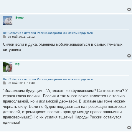
б
щ
е
н
и
Sveto
е
Re: События в истории России,которыми мы можем гордиться.
С
25 май 2011, 11:12
о
о
Силой воли и духа. Умением мобилизовываться в самых тяжелых
б
ситуациях.
щ
е
н
и
zig
е
Re: События в истории России,которыми мы можем гордиться.
С
25 май 2011, 11:30
о
о
"Исламским будущим..."А, может, конфуцианским? Синтоистским? У
б
страха глаза велики...Россия и так много веков является не только
щ
е
православной, но и исламской державой. В исламе мы тоже можем
н
черпать силу. Если не будем поддаваться на провокации некоторых
и
е
деятелей, стремящихся посеять вражду между православными и
правоверными:)) Но их усилия тщетны! Народы России останутся
едиными!