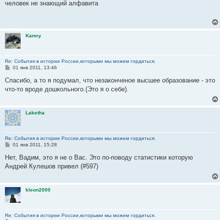
о
человек не знающий алфавита
б
щ
е
н
и
Kamry
е
Re: События в истории России,которыми мы можем гордиться.
С
01 янв 2011, 13:46
о
о
Спасибо, а то я подумал, что незаконченое высшее образование - это
б
что-то вроде дошкольного.(Это я о себе).
щ
е
н
и
Laketha
е
Re: События в истории России,которыми мы можем гордиться.
С
01 янв 2011, 15:28
о
о
Нет, Вадим, это я не о Вас. Это по-поводу статистики которую
б
Андрей Кулешов привел (#597)
щ
е
н
и
kleon2000
е
Re: События в истории России,которыми мы можем гордиться.