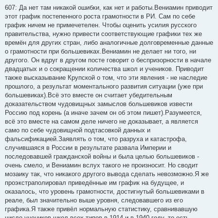
о
о
607: Да нет там никакой ошибки, как нет и работы.Вениамин приводит
б
этот график постепенного роста грамотности в РИ. Сам по себе
щ
е
график ничем не примечетелен. Чтобы оценить усилия русского
н
правительства, нужно привести соответствующие графики тех же
и
е
времён для других стран, либо аналогичные долговременные данные
о грамотности при большевиках.Вениамин не делает ни того, ни
другого. Он вдруг в другом посте говорит о беспризорности в начале
двадцатых и о сокращении количества школ и учеников. Приводит
также высказывание Крупской о том, что эти явления - не наследие
прошлого, а результат моментального развития ситуации (уже при
большевиках).Всё это вместе он считает убедительным
доказательством чудовищных замыслов большевиков извести
Россию под корень (а иначе зачем он об этом пишет).Разумеется,
всё это вместе на самом деле ничего не доказывает, а является
само по себе чудовищной подтасовкой данных и
фальсификацией.Заявлять о том, что разруха и катастрофа,
случившаяся в России в результате развала Империи и
последовавшей гражданской войны и была целью большевиков -
очень смело, и Вениамин вслух такого не произносит. Но сводит
мозаику так, что никакого другого вывода сделать невозможно.Я же
проэкстраполировал приведённые им график на будущее, и
оказалось, что уровень грамотности, достигнутый большевиками в
реале, был значительно выше уровня, следовавшего из его
графика.Я также привёл нормальную статистику, сравнивавшую
число учеников школ всех типов в 1914 и в 1940 году, то есть