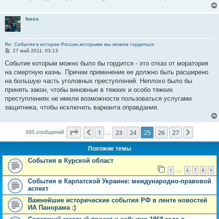
н
и
е
fosco
Re: События в истории России,которыми мы можем гордиться.
С
27 май 2011, 03:13
о
о
Событие которым можно было бы гордится - это отказ от моратория
б
на смертную казнь. Причем применение ее должно быть расширено
щ
е
на большую часть уголовных преступлений. Неплохо было бы
н
принять закон, чтобы виновные в тяжких и особо тяжких
и
е
преступлениях не имели возможности пользоваться услугами
защитника, чтобы исключить варианта оправдания.
Страница
25
из
27
1
23
24
25
26
27
Пред.
След.
665 сообщений
…
Похожие темы
События в Курской област
1
6
7
8
9
…
События в Карпатской Украине: международно-правовой
аспект
Важнейшие исторические события РФ в ленте новостей
ИА Панорама :)