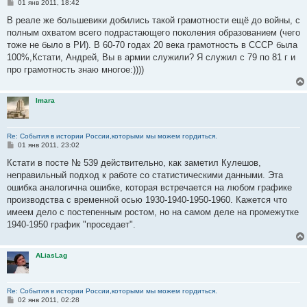
С
01 янв 2011, 18:42
о
о
В реале же большевики добились такой грамотности ещё до войны, с
б
полным охватом всего подрастающего поколения образованием (чего
щ
е
тоже не было в РИ). В 60-70 годах 20 века грамотность в СССР была
н
100%,Кстати, Андрей, Вы в армии служили? Я служил с 79 по 81 г и
и
е
про грамотность знаю многое:))))
Imara
Re: События в истории России,которыми мы можем гордиться.
С
01 янв 2011, 23:02
о
о
Кстати в посте № 539 действительно, как заметил Кулешов,
б
неправильный подход к работе со статистическими данными. Эта
щ
е
ошибка аналогична ошибке, которая встречается на любом графике
н
производства с временной осью 1930-1940-1950-1960. Кажется что
и
е
имеем дело с постепенным ростом, но на самом деле на промежутке
1940-1950 график "проседает".
ALiasLag
Re: События в истории России,которыми мы можем гордиться.
С
02 янв 2011, 02:28