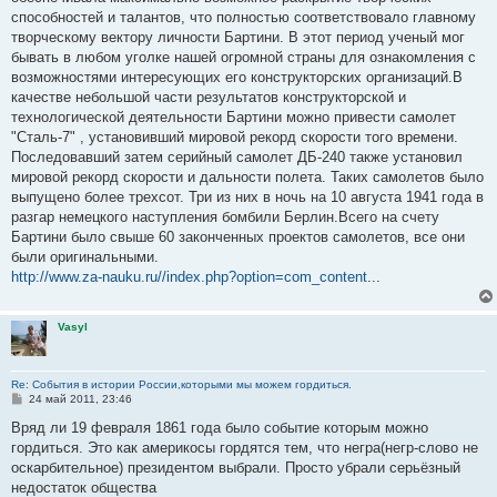
способностей и талантов, что полностью соответствовало главному
творческому вектору личности Бартини. В этот период ученый мог
бывать в любом уголке нашей огромной страны для ознакомления с
возможностями интересующих его конструкторских организаций.В
качестве небольшой части результатов конструкторской и
технологической деятельности Бартини можно привести самолет
"Сталь-7" , установивший мировой рекорд скорости того времени.
Последовавший затем серийный самолет ДБ-240 также установил
мировой рекорд скорости и дальности полета. Таких самолетов было
выпущено более трехсот. Три из них в ночь на 10 августа 1941 года в
разгар немецкого наступления бомбили Берлин.Всего на счету
Бартини было свыше 60 законченных проектов самолетов, все они
были оригинальными.
http://www.za-nauku.ru//index.php?option=com_content
...
Vasyl
Re: События в истории России,которыми мы можем гордиться.
С
24 май 2011, 23:46
о
о
Вряд ли 19 февраля 1861 года было событие которым можно
б
гордиться. Это как америкосы гордятся тем, что негра(негр-слово не
щ
е
оскарбительное) президентом выбрали. Просто убрали серьёзный
н
недостаток общества
и