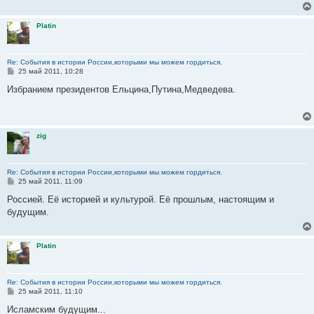
е
Platin
Re: События в истории России,которыми мы можем гордиться.
С
25 май 2011, 10:28
о
о
Избранием президентов Ельцина,Путина,Медведева.
б
щ
е
н
и
zig
е
Re: События в истории России,которыми мы можем гордиться.
С
25 май 2011, 11:09
о
о
Россией. Её историей и культурой. Её прошлым, настоящим и
б
будущим.
щ
е
н
и
Platin
е
Re: События в истории России,которыми мы можем гордиться.
С
25 май 2011, 11:10
о
о
Исламским будущим...