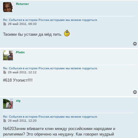
Returner
Re: События в истории России,которыми мы можем гордиться.
С
26 май 2011, 06:33
о
о
Твоими бы устами да мёд пить.
б
щ
е
н
и
Platin
е
Re: События в истории России,которыми мы можем гордиться.
С
26 май 2011, 12:12
о
о
#618 Утопист!!!!
б
щ
е
н
и
zig
е
Re: События в истории России,которыми мы можем гордиться.
С
26 май 2011, 12:20
о
о
№620Зачем вбиваете клин между российскими народами и
б
религиями? Это обречено на неудачу. Как говорил мудрый
щ