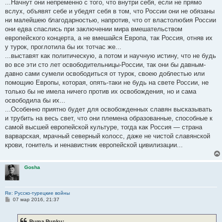
...Начнут они непременно с того, что внутри себя, если не прямо
вслух, объявят себе и убедят себя в том, что России они не обязаны
ни малейшею благодарностью, напротив, что от властолюбия России
они едва спаслись при заключении мира вмешательством
европейского концерта, а не вмешайся Европа, так Россия, отняв их
у турок, проглотила бы их тотчас же...
...выставят как политическую, а потом и научную истину, что не будь
во все эти сто лет освободительницы-России, так они бы давным-
давно сами сумели освободиться от турок, своею доблестью или
помощию Европы, которая, опять-таки не будь на свете России, не
только бы не имела ничего против их освобождения, но и сама
освободила бы их...
...Особенно приятно будет для освобожденных славян высказывать
и трубить на весь свет, что они племена образованные, способные к
самой высшей европейской культуре, тогда как Россия — страна
варварская, мрачный северный колосс, даже не чистой славянской
крови, гонитель и ненавистник европейской цивилизации...
Gosha
Re: Русско-турецкие войны
С
07 мар 2016, 21:37
о
о
б
Puma Punku: