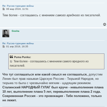
Re: Русско-турецкие войны
С
08 мар 2016, 11:51
о
о
Тем более - соглашаюсь с мнением
самого вредного
из писателей.
б
щ
е
н
и
Gosha
е
Re: Русско-турецкие войны
С
01 апр 2016, 16:35
о
о
б
Puma Punku:
щ
е
Тем более - соглашаюсь с мнением самого вредного из
н
писателей.
и
е
Что тут соглашаться или какой смысл не соглашаться,
допустим
Ленин был прав называя Царскую Россию - Тюрьмой Народов, но
тюрьма то была с чрезвычайно мягким - щадящим режимом.
Сталинский НАРОДНЫЙ ГУЛАГ был круче - невыполнение плана
10 лет, выполнение плана 5 лет, перевыполнение плана 2 года.
Современная Россия - это провокация - Тебе положено, только
не лежит.