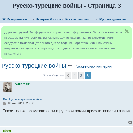
Русско-турецкие войны - Страница 3
Исторический форум
История России
Российская империя
Русско-турецкие войны
Дорогие друзья! Это форум об истории, а не о форумчанах. За любое хамство и
переходы на личности мы выносим предупреждения. За предупреждениями
следуют блокировки (от одного дня до года, по нарастающей). Нам очень
неприятно это делать, но приходится. Будьте терпимее к своим оппонентам,
пожалуйста
Русско-турецкие войны
⇐
Российская империя
1
2
3
Пред.
60 сообщений
vdfieraalz
Re: Русско-турецкие войны
С
18 авг 2011, 20:56
о
о
Такое только возможно если в русской армии присутствовали казаки)
б
щ
е
н
и
nbver
е