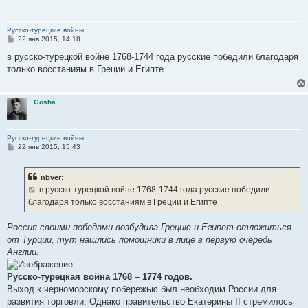
Русско-турецкие войны
С
22 янв 2015, 14:18
о
о
в русско-турецкой войне 1768-1744 года русские победили благодаря
б
только восстаниям в Греции и Египте
щ
е
н
и
Gosha
е
Русско-турецкие войны
С
22 янв 2015, 15:43
о
о
б
nbver:
щ
е
в русско-турецкой войне 1768-1744 года русские победили
н
благодаря только восстаниям в Греции и Египте
и
е
Россия своими победами возбудила Грецию и Египет отложиться
от Турции, тут нашлись помощники в лице в первую очередь
Англии.
Русско-турецкая война 1768 – 1774 годов.
Выход к черноморскому побережью был необходим России для
развития торговли. Однако правительство Екатерины II стремилось