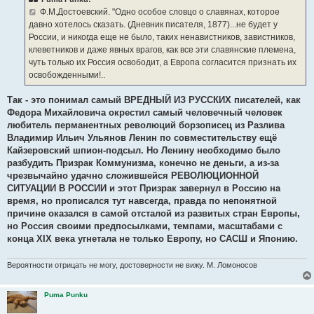
щ
е
Ф.М.Достоевский. "Одно особое словцо о славянах, которое
н
давно хотелось сказать. (Дневник писателя, 1877)...не будет у
и
е
России, и никогда еще не было, таких ненавистников, завистников,
клеветников и даже явных врагов, как все эти славянские племена,
чуть только их Россия освободит, а Европа согласится признать их
освобожденными!..
Так - это понимал самый ВРЕДНЫЙ ИЗ РУССКИХ писателей, как
Федора Михайловича окрестил самый человечный человек
любитель перманентных революций борзописец из Разлива
Владимир Ильич Ульянов Ленин по совместительству ещё
Кайзеровский шпион-подсыл. Но Ленину необходимо было
разбудить Призрак Коммунизма, конечно не деньги, а из-за
чрезвычайно удачно сложившейся РЕВОЛЮЦИОННОЙ
СИТУАЦИИ В РОССИИ и этот Призрак завернул в Россию на
время, но прописался тут навсегда, правда по непонятной
причине оказался в самой отсталой из развитых стран Европы,
но Россия своими предпосылками, темпами, масштабами с
конца ХIХ века угнетала не только Европу, но САСШ и Японию.
Вероятности отрицать не могу, достоверности не вижу. М. Ломоносов
Puma Punku