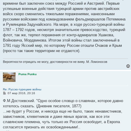
времени был заключен союз между Россией и Австрией. Первые
успешные военные действия турецкой армии против австрийских
войск скоро сменились тяжелыми поражениями, нанесенными
русскими войсками под командованием фельдмаршалов Потемкина
и Румянцева-Задунайского. На море, в ходе русско-турецкой войны
1787 – 1792 годов, несмотря значительное превосходство, турецкий
флот, так же, терпел поражения от контр-адмиралов Ушакова,
Войновича, Мордвинова. Итогом этой войны стал заключенный в
1791 году Ясский мир, по которому России отошли Очаков и Крым
(просто так такие территории не отдаются).
Вероятности отрицать не могу, достоверности не вижу. М. Ломоносов
Puma Punku
Re: Русско-турецкие войны
С
07 мар 2016, 20:16
о
о
Ф.М.Достоевский. "Одно особое словцо о славянах, которое давно
б
хотелось сказать. (Дневник писателя, 1877)
щ
е
...не будет у России, и никогда еще не было, таких ненавистников,
н
завистников, клеветников и даже явных врагов, как все эти
и
е
славянские племена, чуть только их Россия освободит, а Европа
согласится признать их освобожденными!..