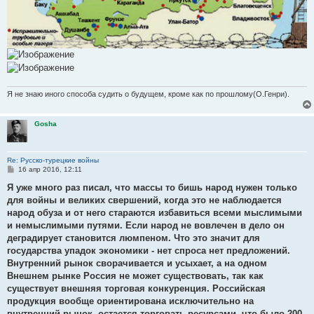
Я не знаю иного способа судить о будущем, кроме как по прошлому(О.Генри).
Gosha
Re: Русско-турецкие войны
С
16 апр 2016, 12:11
о
о
Я уже много раз писал, что массы то бишь народ нужен только
б
для войны и великих свершений, когда это не наблюдается
щ
е
народ обуза и от него стараются избавиться всеми мыслимыми
н
и немыслимыми путями. Если народ не вовлечен в дело он
и
е
деградирует становится люмпеном. Что это значит для
государства упадок экономики - нет спроса нет предложений.
Внутренний рынок сворачивается и усыхает, а на одном
Внешнем рынке Россия не может существовать, так как
существует внешняя торговая конкуренция. Российская
продукция вообще ориентирована исключительно на
внутренний рынок, остается торговать ресурсами, что было 200