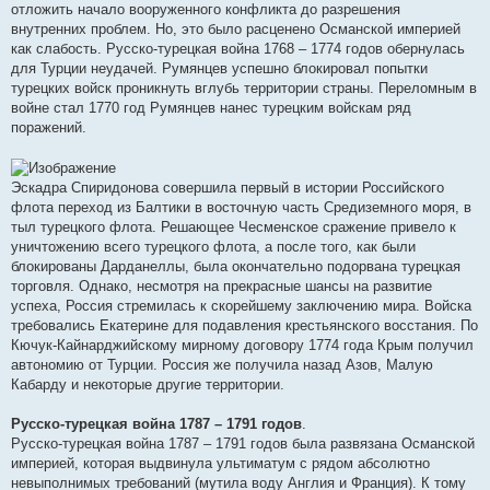
отложить начало вооруженного конфликта до разрешения
внутренних проблем. Но, это было расценено Османской империей
как слабость. Русско-турецкая война 1768 – 1774 годов обернулась
для Турции неудачей. Румянцев успешно блокировал попытки
турецких войск проникнуть вглубь территории страны. Переломным в
войне стал 1770 год Румянцев нанес турецким войскам ряд
поражений.
Эскадра Спиридонова совершила первый в истории Российского
флота переход из Балтики в восточную часть Средиземного моря, в
тыл турецкого флота. Решающее Чесменское сражение привело к
уничтожению всего турецкого флота, а после того, как были
блокированы Дарданеллы, была окончательно подорвана турецкая
торговля. Однако, несмотря на прекрасные шансы на развитие
успеха, Россия стремилась к скорейшему заключению мира. Войска
требовались Екатерине для подавления крестьянского восстания. По
Кючук-Кайнарджийскому мирному договору 1774 года Крым получил
автономию от Турции. Россия же получила назад Азов, Малую
Кабарду и некоторые другие территории.
Русско-турецкая война 1787 – 1791 годов
.
Русско-турецкая война 1787 – 1791 годов была развязана Османской
империей, которая выдвинула ультиматум с рядом абсолютно
невыполнимых требований (мутила воду Англия и Франция). К тому