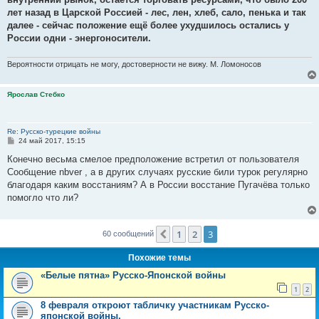
лет назад в Царской Россией - лес, лен, хлеб, сало, пенька и так
далее - сейчас положение ещё более ухудшилось остались у
России одни - энергоносители.
Вероятности отрицать не могу, достоверности не вижу. М. Ломоносов
Ярослав Стебко
Re: Русско-турецкие войны
С
24 май 2017, 15:15
о
о
Конечно весьма смелое предположение встретил от пользователя
б
Сообщение nbver , а в других случаях русские били турок регулярно
щ
е
благодаря каким восстаниям? А в России восстание Пугачёва только
н
помогло что ли?
и
е
1
2
3
Пред.
60 сообщений
Похожие темы
«Белые пятна» Русско-Японской войны
1
2
8 февраля откроют табличку участникам Русско-
японской войны.