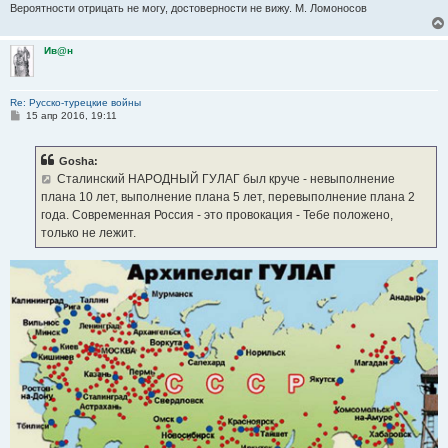
Вероятности отрицать не могу, достоверности не вижу. М. Ломоносов
Ив@н
Re: Русско-турецкие войны
С
15 апр 2016, 19:11
о
о
б
Gosha:
щ
е
Сталинский НАРОДНЫЙ ГУЛАГ был круче - невыполнение
н
плана 10 лет, выполнение плана 5 лет, перевыполнение плана 2
и
е
года. Современная Россия - это провокация - Тебе положено,
только не лежит.