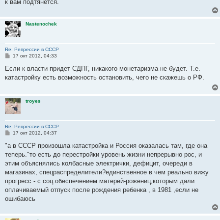
к вам подтянется.
Nastenochek
Re: Репрессии в СССР
С
17 окт 2012, 04:33
о
о
Если к власти придет СДПГ, никакого монетаризма не будет. Т.е.
б
катастройку есть возможность остановить, чего не скажешь о РФ.
щ
е
н
и
troyes
е
Re: Репрессии в СССР
С
17 окт 2012, 04:37
о
о
"а в СССР произошла катастройка и Россия оказалась там, где она
б
теперь."то есть до перестройки уровень жизни непрерывно рос, и
щ
е
этим объяснялись колбасные электрички, дефицит, очереди в
н
магазинах, спецраспределители?единственное в чем реально вижу
и
е
прогресс - с соц.обеспечением матерей-рожениц,которым дали
оплачиваемый отпуск после рождения ребенка , в 1981 ,если не
ошибаюсь