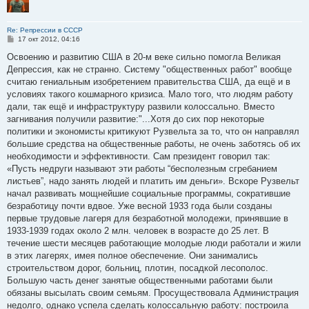
Re: Репрессии в СССР
С
17 окт 2012, 04:16
о
о
Освоению и развитию США в 20-м веке сильно помогла Великая
б
Депрессия, как не странно. Систему "общественных работ" вообще
щ
е
считаю гениальным изобретением правительства США, да ещё и в
н
условиях такого кошмарного кризиса. Мало того, что людям работу
и
е
дали, так ещё и инфраструктуру развили колоссально. Вместо
загнивания получили развитие:"...Хотя до сих пор некоторые
политики и экономисты критикуют Рузвельта за то, что он направлял
большие средства на общественные работы, не очень заботясь об их
необходимости и эффективности. Сам президент говорил так:
«Пусть недруги называют эти работы “бесполезным сгребанием
листьев”, надо занять людей и платить им деньги». Вскоре Рузвельт
начал развивать мощнейшие социальные программы, сократившие
безработицу почти вдвое. Уже весной 1933 года были созданы
первые трудовые лагеря для безработной молодежи, принявшие в
1933-1939 годах около 2 млн. человек в возрасте до 25 лет. В
течение шести месяцев работающие молодые люди работали и жили
в этих лагерях, имея полное обеспечение. Они занимались
строительством дорог, больниц, плотин, посадкой лесополос.
Большую часть денег занятые общественными работами были
обязаны высылать своим семьям. Просуществовала Администрация
недолго, однако успела сделать колоссальную работу: построила