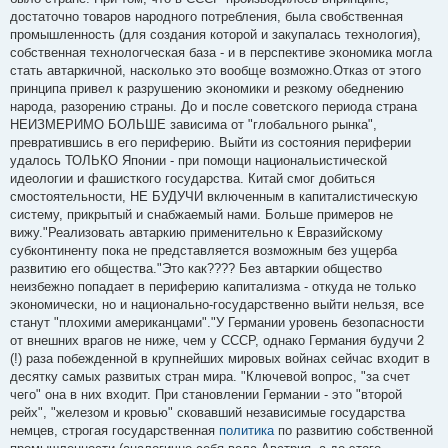
достаточно товаров народного потребления, была свобственная
промышленность (для создания которой и закупалась технология),
собственная технологческая база - и в перспективе экономика могла
стать автаркичной, насколько это вообще возможно.Отказ от этого
принципа привел к разрушению экономики и резкому обеднению
народа, разорению страны. До и после советского периода страна
НЕИЗМЕРИМО БОЛЬШЕ зависима от "глобального рынка",
превратившись в его периферию. Выйти из состояния периферии
удалось ТОЛЬКО Японии - при помощи национальистической
идеологии и фашисткого государства. Китай смог добиться
смостоятельности, НЕ БУДУЧИ включенным в капиталистическую
систему, прикрытый и снабжаемый нами. Больше примеров не
вижу."Реализовать автаркию применительно к Евразийскому
субконтиненту пока не представляется возможным без ущерба
развитию его общества."Это как???? Без автаркии общество
неизбежно попадает в периферию капитализма - откуда не только
экономически, но и национально-государственно выйти нельзя, все
станут "плохими американцами"."У Германии уровень безопасности
от внешних врагов не ниже, чем у СССР, однако Германия будучи 2
(!) раза побежденной в крупнейших мировых войнах сейчас входит в
десятку самых развитых стран мира. "Ключевой вопрос, "за счет
чего" она в них входит. При становлении Германии - это "второй
рейх", "железом и кровью" сковавший независимые государства
немцев, строгая государственная
политика
по развитию собственной