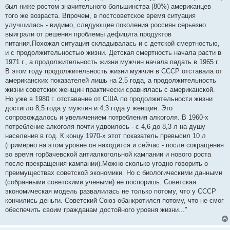
был ниже ростом значительного большинства (80%) американцев
того же возраста. Впрочем, в постсоветское время ситуация
улучшилась - видимо, следующие поколения россиян серьезно
выиграли от решения проблемы дефицита продуктов
питания.Похожая ситуация складывалась и с детской смертностью,
и с продолжительностью жизни. Детская смертность начала расти в
1971 г., а продолжительность жизни мужчин начала падать в 1965 г.
В этом году продолжительность жизни мужчин в СССР отставала от
американских показателей лишь на 2,5 года, а продолжительность
жизни советских женщин практически сравнялась с американской.
Но уже в 1980 г. отставание от США по продолжительности жизни
достигло 8,5 года у мужчин и 4,3 года у женщин. Это
сопровождалось и увеличением потребления алкоголя. В 1960-х
потребление алкоголя почти удвоилось - с 4,6 до 8,3 л на душу
населения в год. К концу 1970-х этот показатель превысил 10 л
(примерно на этом уровне он находится и сейчас - после сокращения
во время горбачевской антиалкогольной кампании и нового роста
после прекращения кампании).Можно сколько угодно говорить о
преимуществах советской экономики. Но с биологическими данными
(собранными советскими учеными) не поспоришь. Советская
экономическая модель развалилась не только потому, что у СССР
кончились деньги. Советский Союз обанкротился потому, что не смог
обеспечить своим гражданам достойного уровня жизни..."