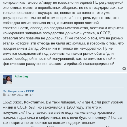
контроля как такового."миру не известно ни единой НЕ регулируемой
экономики. может в первобытных общинах, но не в государствах. как
только появляется государство, появляются налоги - это уже
регулирование. мы не об этом спорили."- нет, речь идет о том, что
соблюдая некие правила игры, а именно право частной
собственности, свободнео предпринимательство, честная и открытая
конкуренция западные государства добились успеха, а СССР,
отвергая эти правила не добилась. Я же говорю о том, что на разных
этапах истории эти отнюдь не были аксиомами, и говорить о том, что
процветанием Запад обязан им и только им некорректно. Ну не
вяжется создаваемый под военным колпаком рынок сбыта "для
своих" свободной и честной конуренцией, как не вяжется с ней и
фактическое разрушение, скажем, индийской ткацкопрядильной
ALiasLag
Re: Репрессии в СССР
С
17 окт 2012, 05:17
о
о
1662: Ужос, Константин, Вы таки либерал, или где?Если рост уровня
б
жизни в СССР был, но закончился в 1960 году, это что ж
щ
е
получается? Получается, вы льёте воду на мельницу кровавого
н
палача, параноика и сифилитика, не к ночи будь он помянут? Нельзя
и
е
так некритично относится ко всяким подозрительным