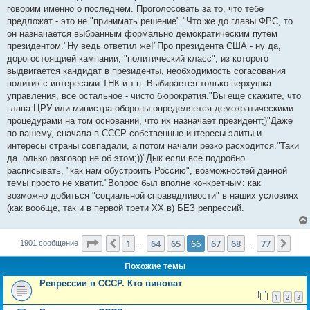
е
говорим именно о последнем. Проголосовать за то, что тебе
н
предложат - это не "принимать решение"."Что же до главы ФРС, то
и
е
он назначается выбранным формально демократическим путем
президентом."Ну ведь ответил же!"Про президента США - ну да,
дорогостоящией кампании, "политический класс", из которого
выдвигается кандидат в президенты, необходимость согасования
политик с интересами ТНК и т.п. Выбирается только верхушка
управления, все остальное - чисто бюрократия."Вы еще скажите, что
глава ЦРУ или министра обороны определяется демократическими
процедурами на том основании, что их назначает президент;)"Даже
по-вашему, сначала в СССР собственные интересы элиты и
интересы страны совпадали, а потом начали резко расходится."Таки
да. олько разговор не об этом;))"Дык если все подробно
расписывать, "как нам обустроить Россию", возможностей данной
темы просто не хватит."Вопрос был вполне конкретным: как
возможно добиться "социальной справедливости" в наших условиях
(как вообще, так и в первой трети ХХ в) БЕЗ репрессий.
Страница
66
из
77
1
64
65
66
67
68
77
Пред.
Сле
1901 сообщение
…
…
Похожие темы
Репрессии в СССР. Кто виноват
1
2
3