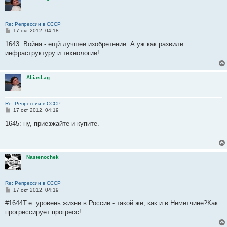
Re: Репрессии в СССР
С
17 окт 2012, 04:18
о
о
1643: Война - ещй лучшее изобретение. А уж как развили
б
инфраструктуру и технологии!
щ
е
н
и
ALiasLag
е
Re: Репрессии в СССР
С
17 окт 2012, 04:19
о
о
1645: ну, приезжайте и купите.
б
щ
е
н
и
Nastenochek
е
Re: Репрессии в СССР
С
17 окт 2012, 04:19
о
о
#1644Т.е. уровень жизни в России - такой же, как и в Неметчине?Как
б
прогрессирует прогресс!
щ
е
н