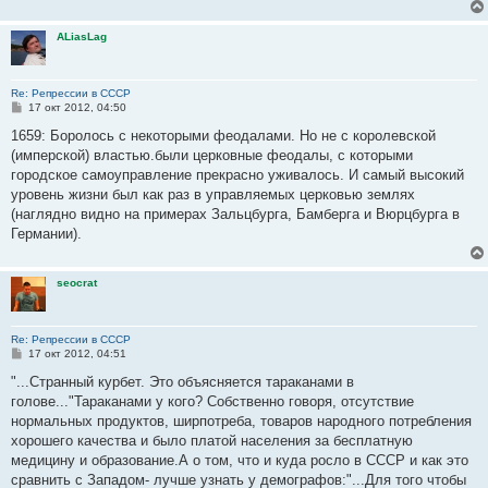
е
н
и
ALiasLag
е
Re: Репрессии в СССР
С
17 окт 2012, 04:50
о
о
1659: Боролось с некоторыми феодалами. Но не с королевской
б
(имперской) властью.были церковные феодалы, с которыми
щ
е
городское самоуправление прекрасно уживалось. И самый высокий
н
уровень жизни был как раз в управляемых церковью землях
и
е
(наглядно видно на примерах Зальцбурга, Бамберга и Вюрцбурга в
Германии).
seocrat
Re: Репрессии в СССР
С
17 окт 2012, 04:51
о
о
"...Странный курбет. Это объясняется тараканами в
б
голове..."Тараканами у кого? Собственно говоря, отсутствие
щ
е
нормальных продуктов, ширпотреба, товаров народного потребления
н
хорошего качества и было платой населения за бесплатную
и
е
медицину и образование.А о том, что и куда росло в СССР и как это
сравнить с Западом- лучше узнать у демографов:"...Для того чтобы