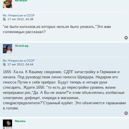
mr.mixer
Re: Репрессии в СССР
С
17 окт 2012, 04:38
о
о
"не было колхозов,из которых нельзя было уезжать,"Это вам
б
солженицын рассказал?
щ
е
н
и
ALiasLag
е
Re: Репрессии в СССР
С
17 окт 2012, 04:44
о
о
1655: Ха-ха. К Вашему сведению, СДПГ катастройку в Германии и
б
начала. Под руководством лично геноссе Шрёдера. Недаром его
щ
е
геноссе Путин к себе прибрал. Будут теперь в четыре руки
н
слесарить. Ждите.1656: "то есть до перестройки уровень жизни
и
е
непрерывно рос,"Да. А Вы не знали?"и этим объяснялись колбасные
электрички, дефицит, очереди в магазинах,
спецраспределители?"Странный курбет. Это объясняется тараканами
в голове.
Rtemka