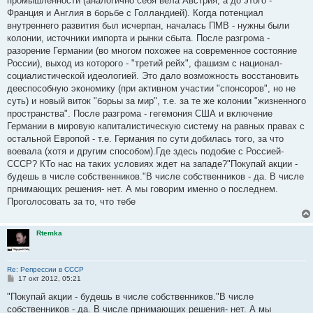
промышленности (аналогично себя вела Австрия, а до этого -
Франция и Англия в борьбе с Голландией). Когда потенциал
внутреннего развития был исчерпан, началась ПМВ - нужны были
колонии, источники импорта и рынки сбыта. После разгрома -
разорение Германии (во многом похожее на современное состояние
России), выход из которого - "третий рейх", фашизм с национал-
социалистической идеологией. Это дало возможность восстановить
дееспособную экономику (при активном участии "спонсоров", но не
суть) и новый виток "борьы за мир", т.е. за те же колонии "жизненного
пространства". После разгрома - гегемония США и включение
Германии в мировую капиталистическую систему на равных правах с
остальной Европой - т.е. Германия по сути добилась того, за что
воевала (хотя и другим способом).Где здесь подобие с Россией-
СССР? КТо нас на таких условиях ждет на западе?"Покупай акции -
будешь в числе собственников."В числе собственников - да. В числе
прнимающих решения- нет. А мы говорим именно о последнем.
Проголосовать за то, что тебе
Rtemka
Re: Репрессии в СССР
С
17 окт 2012, 05:21
о
о
"Покупай акции - будешь в числе собственников."В числе
б
собственников - да. В числе прнимающих решения- нет. А мы
щ