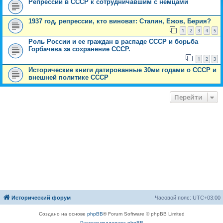
Репрессии в СССР к сотрудничавшим с немцами
1937 год, репрессии, кто виноват: Сталин, Ежов, Берия?
1
2
3
4
5
Роль России и ее граждан в распаде СССР и борьба
Горбачева за сохранение СССР.
1
2
3
Исторические книги датированные 30ми годами о СССР и
внешней политике СССР
Перейти
Исторический форум
Часовой пояс:
UTC+03:00
Создано на основе
phpBB
® Forum Software © phpBB Limited
Русская поддержка phpBB