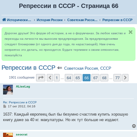
Репрессии в СССР - Страница 66
Исторический форум
История России
Советская Россия, СССР
Репрессии в СССР
Дорогие друзья! Это форум об истории, а не о форумчанах. За любое хамство и
переходы на личности мы выносим предупреждения. За предупреждениями
следуют блокировки (от одного дня до года, по нарастающей). Нам очень
неприятно это делать, но приходится. Будьте терпимее к своим оппонентам,
пожалуйста
Репрессии в СССР
⇐
Советская Россия, СССР
Страница
66
из
77
1
64
65
66
67
68
77
Пред.
Сле
1901 сообщение
…
…
ALiasLag
Re: Репрессии в СССР
С
17 окт 2012, 04:16
о
о
1637: Каждый европеец был бы безумно счастлив купить хорошую
б
книгу даже за 40 кг. макулатуры. Но их тут больше не издают.
щ
е
н
и
seocrat
е