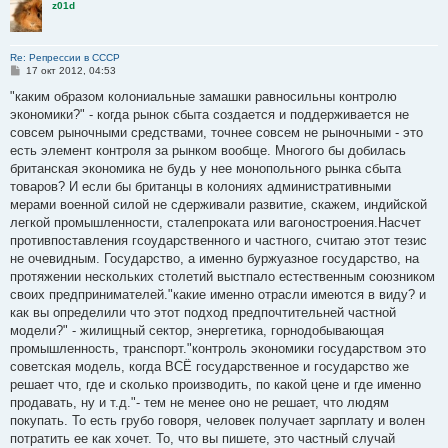
z01d
Re: Репрессии в СССР
С
17 окт 2012, 04:53
о
о
"каким образом колониальные замашки равносильны контролю
б
экономики?" - когда рынок сбыта создается и поддерживается не
щ
е
совсем рыночными средствами, точнее совсем не рыночными - это
н
есть элемент контроля за рынком вообще. Многого бы добилась
и
е
британская экономика не будь у нее монопольного рынка сбыта
товаров? И если бы британцы в колониях административными
мерами военной силой не сдерживали развитие, скажем, индийской
легкой промышленности, сталепроката или вагоностроения.Насчет
противпоставления гсоударственного и частного, считаю этот тезис
не очевидным. Государство, а именно буржуазное государство, на
протяжении нескольких столетий выстпало естественным союзником
своих предпринимателей."какие именно отрасли имеются в виду? и
как вы определили что этот подход предпочтительней частной
модели?" - жилищный сектор, энергетика, горнодобывающая
промышленность, транспорт."контроль экономики государством это
советская модель, когда ВСЁ государственное и государство же
решает что, где и сколько производить, по какой цене и где именно
продавать, ну и т.д."- тем не менее оно не решает, что людям
покупать. То есть грубо говоря, человек получает зарплату и волен
потратить ее как хочет. То, что вы пишете, это частный случай