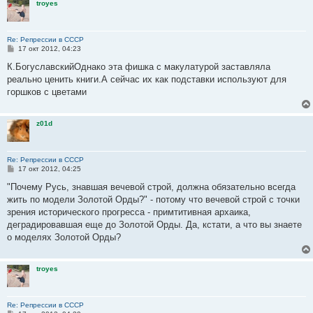
troyes
Re: Репрессии в СССР
С
17 окт 2012, 04:23
о
о
К.БогуславскийОднако эта фишка с макулатурой заставляла
б
реально ценить книги.А сейчас их как подставки используют для
щ
е
горшков с цветами
н
и
е
z01d
Re: Репрессии в СССР
С
17 окт 2012, 04:25
о
о
"Почему Русь, знавшая вечевой строй, должна обязательно всегда
б
жить по модели Золотой Орды?" - потому что вечевой строй с точки
щ
е
зрения исторического прогресса - примтитивная архаика,
н
деградировавшая еще до Золотой Орды. Да, кстати, а что вы знаете
и
е
о моделях Золотой Орды?
troyes
Re: Репрессии в СССР