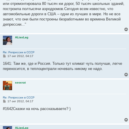
или отремонтировала 80 тысяч км дорог, 50 тысяч школьных зданий,
построила полтысячи аэродромов.Сегодня всем известно, что
автомобильные дороги в США – одни из лучших в мире. Но не все
знают, что они были построены безработными во времена Великой
депрессии..."
ALiasLag
Re: Репрессии в СССР
С
17 окт 2012, 04:17
о
о
1641: Там же, где и Россия. Только тут климат чуть получше, легче
б
переносится, в теплоцентрали ночевать никому не надо.
щ
е
н
и
seocrat
е
Re: Репрессии в СССР
С
17 окт 2012, 04:17
о
о
#1642Сказки на ночь рассказываете? )
б
щ
е
н
и
ALiasLag
е