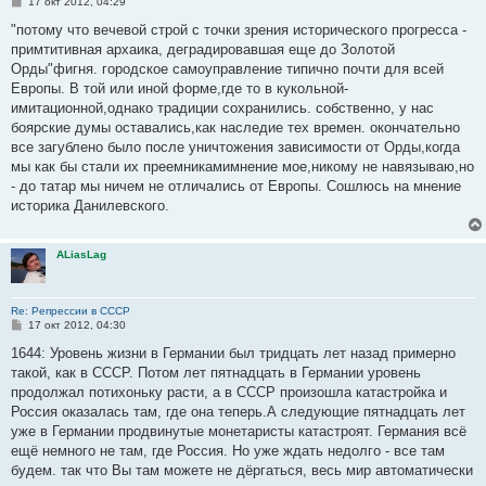
С
17 окт 2012, 04:29
о
о
"потому что вечевой строй с точки зрения исторического прогресса -
б
примтитивная архаика, деградировавшая еще до Золотой
щ
е
Орды"фигня. городское самоуправление типично почти для всей
н
Европы. В той или иной форме,где то в кукольной-
и
е
имитационной,однако традиции сохранились. собственно, у нас
боярские думы оставались,как наследие тех времен. окончательно
все загублено было после уничтожения зависимости от Орды,когда
мы как бы стали их преемникамимнение мое,никому не навязываю,но
- до татар мы ничем не отличались от Европы. Сошлюсь на мнение
историка Данилевского.
ALiasLag
Re: Репрессии в СССР
С
17 окт 2012, 04:30
о
о
1644: Уровень жизни в Германии был тридцать лет назад примерно
б
такой, как в СССР. Потом лет пятнадцать в Германии уровень
щ
е
продолжал потихоньку расти, а в СССР произошла катастройка и
н
Россия оказалась там, где она теперь.А следующие пятнадцать лет
и
е
уже в Германии продвинутые монетаристы катастроят. Германия всё
ещё немного не там, где Россия. Но уже ждать недолго - все там
будем. так что Вы там можете не дёргаться, весь мир автоматически