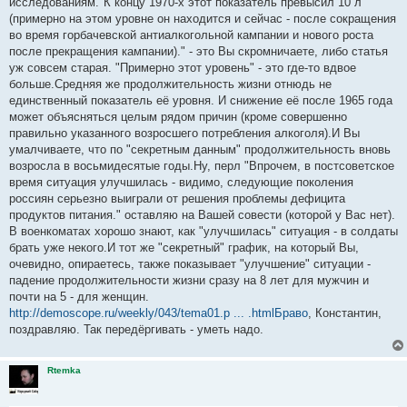
исследованиям."К концу 1970-х этот показатель превысил 10 л
(примерно на этом уровне он находится и сейчас - после сокращения
во время горбачевской антиалкогольной кампании и нового роста
после прекращения кампании)." - это Вы скромничаете, либо статья
уж совсем старая. "Примерно этот уровень" - это где-то вдвое
больше.Средняя же продолжительность жизни отнюдь не
единственный показатель её уровня. И снижение её после 1965 года
может объясняться целым рядом причин (кроме совершенно
правильно указанного возросшего потребления алкоголя).И Вы
умалчиваете, что по "секретным данным" продолжительность вновь
возросла в восьмидесятые годы.Ну, перл "Впрочем, в постсоветское
время ситуация улучшилась - видимо, следующие поколения
россиян серьезно выиграли от решения проблемы дефицита
продуктов питания." оставляю на Вашей совести (которой у Вас нет).
В военкоматах хорошо знают, как "улучшилась" ситуация - в солдаты
брать уже некого.И тот же "секретный" график, на который Вы,
очевидно, опираетесь, также показывает "улучшение" ситуации -
падение продолжительности жизни сразу на 8 лет для мужчин и
почти на 5 - для женщин.
http://demoscope.ru/weekly/043/tema01.p ... .htmlБраво
, Константин,
поздравляю. Так передёргивать - уметь надо.
Rtemka