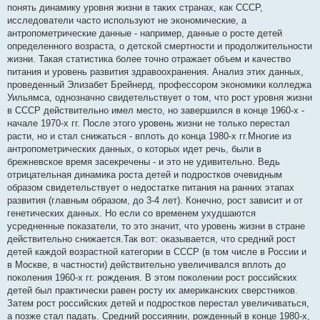
понять динамику уровня жизни в таких странах, как СССР,
исследователи часто используют не экономические, а
антропометрические данные - например, данные о росте детей
определенного возраста, о детской смертности и продолжительности
жизни. Такая статистика более точно отражает объем и качество
питания и уровень развития здравоохранения. Анализ этих данных,
проведенный Элизабет Брейнерд, профессором экономики колледжа
Уильямса, однозначно свидетельствует о том, что рост уровня жизни
в СССР действительно имел место, но завершился в конце 1960-х -
начале 1970-х гг. После этого уровень жизни не только перестал
расти, но и стал снижаться - вплоть до конца 1980-х гг.Многие из
антропометрических данных, о которых идет речь, были в
брежневское время засекречены - и это не удивительно. Ведь
отрицательная динамика роста детей и подростков очевидным
образом свидетельствует о недостатке питания на ранних этапах
развития (главным образом, до 3-4 лет). Конечно, рост зависит и от
генетических данных. Но если со временем ухудшаются
усредненные показатели, то это значит, что уровень жизни в стране
действительно снижается.Так вот: оказывается, что средний рост
детей каждой возрастной категории в СССР (в том числе в России и
в Москве, в частности) действительно увеличивался вплоть до
поколения 1960-х гг. рождения. В этом поколении рост российских
детей был практически равен росту их американских сверстников.
Затем рост российских детей и подростков перестал увеличиваться,
а позже стал падать. Средний россиянин, рожденный в конце 1980-х,