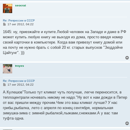
и
seocrat
е
Re: Репрессии в СССР
С
17 окт 2012, 04:22
о
о
1645: ну, приезжайте и купите.Любой человек на Западе и даже в РФ
б
может купить любую книгу не выходя из дома, просто введя номер
щ
е
своей карточки в компьютере. Когда вам привезут книгу домой или
н
на почту не нужно брать с собой 20 кг. старых выпусков "Зюддойче
и
е
Цайтунг". )))
troyes
Re: Репрессии в СССР
С
17 окт 2012, 04:22
о
о
А.Кулешов"Только тут климат чуть получше, легче переносится, в
б
теплоцентрали ночевать никому не надо."Ну вот к нам дожди в Питер
щ
е
от вас пришли между прочим.Чем это ваш климат лучше? У нас
н
грибы,рыбалка, лето с апреля по конец сентября, нормальная
и
е
зимушка-зима с зимней рыбалкой,лыжами,снежками.А у вас там
туфта одна.