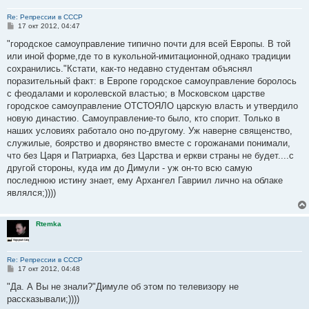
Re: Репрессии в СССР
С
17 окт 2012, 04:47
о
о
"городское самоуправление типично почти для всей Европы. В той
б
или иной форме,где то в кукольной-имитационной,однако традиции
щ
е
сохранились."Кстати, как-то недавно студентам объяснял
н
поразительный факт: в Европе городское самоуправление боролось
и
е
с феодалами и королевской властью; в Московском царстве
городское самоуправление ОТСТОЯЛО царскую власть и утвердило
новую династию. Самоуправление-то было, кто спорит. Только в
наших условиях работало оно по-другому. Уж наверне священство,
служилые, боярство и дворянство вместе с горожанами понимали,
что без Царя и Патриарха, без Царства и еркви страны не будет....с
другой стороны, куда им до Димули - уж он-то всю самую
последнюю истину знает, ему Архангел Гавриил лично на облаке
являлся;))))
Rtemka
Re: Репрессии в СССР
С
17 окт 2012, 04:48
о
о
"Да. А Вы не знали?"Димуле об этом по телевизору не
б
рассказывали;))))
щ