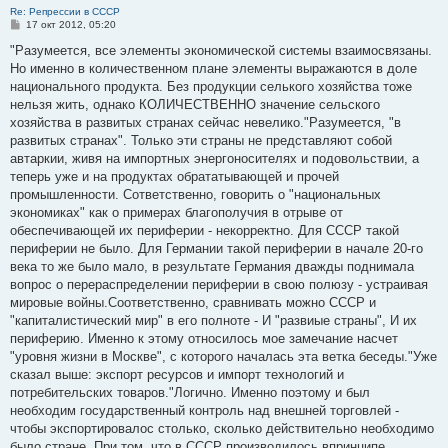
Re: Репрессии в СССР
С
17 окт 2012, 05:20
о
о
"Разумеется, все элементы экономической системы взаимосвязаны.
б
Но именно в количественном плане элементы выражаются в доле
щ
е
национального продукта. Без продукции селького хозяйства тоже
н
нельзя жить, однако КОЛИЧЕСТВЕННО значение сельского
и
е
хозяйства в развитых странах сейчас невелико."Разумеется, "в
развитых странах". Только эти страны не представляют собой
автаркии, живя на импортных энергоносителях и подовольствии, а
теперь уже и на продуктах обрататывающей и прочей
промышленности. Сответственно, говорить о "национальных
экономиках" как о примерах благополучия в отрыве от
обеспечивающей их периферии - некорректно. Для СССР такой
периферии не было. Для Германии такой периферии в начале 20-го
века то же было мало, в результате Германия дважды поднимала
вопрос о перераспределении периферии в свою полюзу - устраивая
мировые войны.Соответственно, сравнивать можно СССР и
"капиталистический мир" в его полноте - И "развиые страны", И их
периферию. Именно к этому относилось мое замечание насчет
"уровня жизни в Москве", с которого началась эта ветка беседы."Уже
сказал выше: экспорт ресурсов и импорт технологий и
потребительских товаров."Логично. Именно поэтому и был
необходим государственный контроль над внешней торговлей -
чтобы экспортировалос столько, сколько действительно необходимо
было стране. При том, что в СССР производилось впринципе,