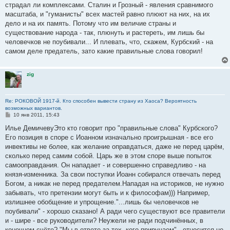
страдал ли комплексами. Сталин и Грозный - явления сравнимого
масштаба, и "гуманисты" всех мастей равно плюют на них, на их
дело и на их память. Потому что им величие страны и
существование народа - так, плюнуть и растереть, им лишь бы
человечков не поубивали... И плевать, что, скажем, Курбский - на
самом деле предатель, зато какие правильные слова говорил!
zig
Re: РОКОВОЙ 1917-й. Кто способен вывести страну из Хаоса? Вероятность
возможных вариантов.
С
10 янв 2011, 15:43
о
о
Илье ДемичевуЭто кто говорит про "правильные слова" Курбского?
б
Его позиция в споре с Иоанном изначально проигрышная - все его
щ
е
инвективы не более, как желание оправдаться, даже не перед царём,
н
сколько перед самим собой. Царь же в этом споре выше попыток
и
е
самооправдания. Он нападает - и совершенно справедливо - на
князя-изменника. За свои поступки Иоанн собирался отвечать перед
Богом, а никак не перед предателем.Нападая на историков, не нужно
забывать, что претензии могут быть и к философам))) Например,
излишнее обобщение и упрощение."...лишь бы человечков не
поубивали" - хорошо сказано! А ради чего существуют все правители
и - шире - все руководители? Неужели не ради подчинённых, в
конечном счёте? "Мы в ответе за тех, кого приручаем" - относится не