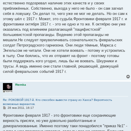
естественно подозревал наличие этих качеств и у своих
приближённых. Собственно, выхода у него не было - он сам загнал
себя в ловушку. Он делал то, чего уже не мог не делать. Но он сам к
этому шёл с 1917 г. Может, это судьба.Фронтовики февраля 1917 г. и
фронтовики октября 1917 г. - это не одно и то же. К октябрю они уже
оказались под влиянием разлагающей "пацифистской"
большевистской пропаганды. Ведению этой пропаганды не
мешали.Не следует преувеличивать сознательность февральских
солдат Петроградского гарнизона. Они люди тёмные, Маркса с
Энгельсом не читали. Они не хотели воевать - потому и устроились
в тылу. Они боялись, что их отправят на фронт - поэтому готовы
были поддержать кого угодно, лишь бы не воевать. Шкурники и
трусы. А ведь именно они стали главной, решающей, движущей
силой февральских событий 1917 г.
Rtemka
Re: РОКОВОЙ 1917-й. Кто способен вывести страну из Хаоса? Вероятность
возможных вариантов.
С
28 янв 2011, 16:17
о
о
Фронтовики февраля 1917 - это фронтовики еще сохраняющие
б
верность присяги, но уже довольно разболтанные и
щ
е
деморализованные. Именно поэтому таки понадобился "приказ №1" -
н