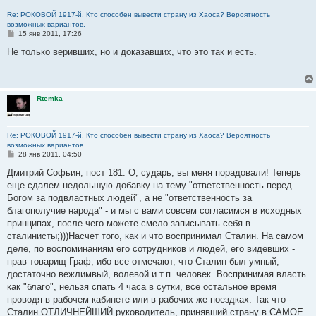
Re: РОКОВОЙ 1917-й. Кто способен вывести страну из Хаоса? Вероятность
возможных вариантов.
С
15 янв 2011, 17:26
о
о
Не только веривших, но и доказавших, что это так и есть.
б
щ
е
н
и
Rtemka
е
Re: РОКОВОЙ 1917-й. Кто способен вывести страну из Хаоса? Вероятность
возможных вариантов.
С
28 янв 2011, 04:50
о
о
Дмитрий Софьин, пост 181. О, сударь, вы меня порадовали! Теперь
б
еще сдалем недольшую добавку на тему "ответственность перед
щ
е
Богом за подвластных людей", а не "ответственность за
н
благополучие народа" - и мы с вами совсем согласимся в исходных
и
е
принципах, после чего можете смело записывать себя в
сталинисты;)))Насчет того, как и что воспринимал Сталин. На самом
деле, по воспоминаниям его сотрудников и людей, его видевших -
прав товарищ Граф, ибо все отмечают, что Сталин был умный,
достаточно вежлимвый, волевой и т.п. человек. Воспринимая власть
как "благо", нельзя спать 4 часа в сутки, все остальное время
проводя в рабочем кабинете или в рабочих же поездках. Так что -
Сталин ОТЛИЧНЕЙШИЙ руководитель, принявший страну в САМОЕ