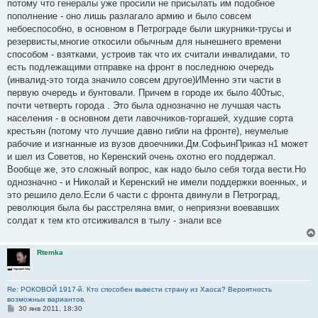
потому что генералы уже просили не присылать им подобное
щ
е
пополнение - оно лишь разлагало армию и было совсем
н
небоеспособно, в основном в Петрограде были шкурники-трусы и
и
е
резервисты,многие откосили обычным для нынешнего времени
способом - взятками, устроив так что их считали инвалидами, то
есть подлежащими отправке на фронт в последнюю очередь
(инвалид-это тогда значило совсем другое)ИМенно эти части в
первую очередь и бунтовали. Причем в городе их было 400тыс,
почти четверть города . Это была однозначно не лучшая часть
населения - в основном дети лавочников-торгашей, худшие сорта
крестьян (потому что лучшие давно гибли на фронте), неумелые
рабочие и изгнанные из вузов двоечники.Дм.СофьинПриказ н1 может
и шел из Советов, но Керенский очень охотно его поддержал.
Вообще же, это сложный вопрос, как надо было себя тогда вести.Но
однозначно - и Николай и Керенский не имели поддержки военных, и
это решило дело.Если б части с фронта двинули в Петроград,
революция была бы расстреляна вмиг, о неприязни воевавших
солдат к тем кто отсиживался в тылу - знали все
Rtemka
Re: РОКОВОЙ 1917-й. Кто способен вывести страну из Хаоса? Вероятность
возможных вариантов.
С
30 янв 2011, 18:30
о