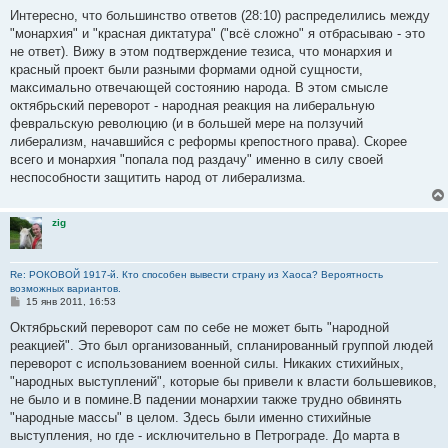
о
о
Интересно, что большинство ответов (28:10) распределились между
б
"монархия" и "красная диктатура" ("всё сложно" я отбрасываю - это
щ
е
не ответ). Вижу в этом подтверждение тезиса, что монархия и
н
красный проект были разными формами одной сущности,
и
е
максимально отвечающей состоянию народа. В этом смысле
октябрьский переворот - народная реакция на либеральную
февральскую революцию (и в большей мере на ползучий
либерализм, начавшийся с реформы крепостного права). Скорее
всего и монархия "попала под раздачу" именно в силу своей
неспособности защитить народ от либерализма.
zig
Re: РОКОВОЙ 1917-й. Кто способен вывести страну из Хаоса? Вероятность
возможных вариантов.
С
15 янв 2011, 16:53
о
о
Октябрьский переворот сам по себе не может быть "народной
б
реакцией". Это был организованный, спланированный группой людей
щ
е
переворот с использованием военной силы. Никаких стихийных,
н
"народных выступлений", которые бы привели к власти большевиков,
и
е
не было и в помине.В падении монархии также трудно обвинять
"народные массы" в целом. Здесь были именно стихийные
выступления, но где - исключительно в Петрограде. До марта в