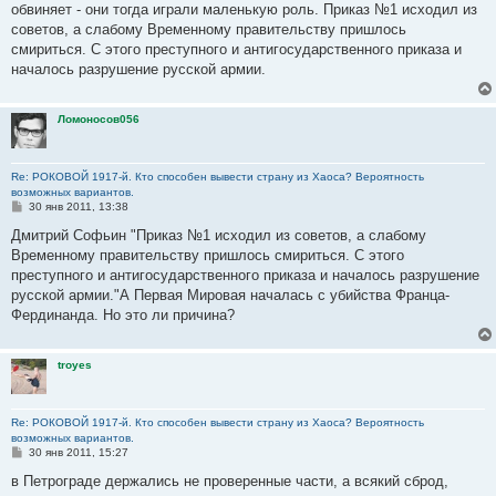
обвиняет - они тогда играли маленькую роль. Приказ №1 исходил из
советов, а слабому Временному правительству пришлось
смириться. С этого преступного и антигосударственного приказа и
началось разрушение русской армии.
Ломоносов056
Re: РОКОВОЙ 1917-й. Кто способен вывести страну из Хаоса? Вероятность
возможных вариантов.
С
30 янв 2011, 13:38
о
о
Дмитрий Софьин "Приказ №1 исходил из советов, а слабому
б
Временному правительству пришлось смириться. С этого
щ
е
преступного и антигосударственного приказа и началось разрушение
н
русской армии."А Первая Мировая началась с убийства Франца-
и
е
Фердинанда. Но это ли причина?
troyes
Re: РОКОВОЙ 1917-й. Кто способен вывести страну из Хаоса? Вероятность
возможных вариантов.
С
30 янв 2011, 15:27
о
о
в Петрограде держались не проверенные части, а всякий сброд,
б