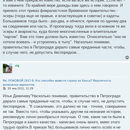
и вам о нем прекрасно известно, если вы все же историк. Если нет -
и
е
то извините. По крайней мере дважды вам здесь о нем говорили. И
приняло этот приказ февралистское Временное правительство -
эсеры (тогда еще не правые, и властвующие в советах) и кадеты.
Большевиков тогда было - раз-два, и обчелся, причем по одному-два
на соединение или часть. И пропаганду тогда вели в основном те же
эсеры и анархисты, куда более многочисленные и влиятельные
"партии". Вам это тоже должно быть известно. Относительно "они не
хотели воевать - и устроились в тылу". Насколько понимаю,
правительство в Петрограде дерало самые преданные части, чтобы,
в случае чего, не допустить беспорядков...
zig
Re: РОКОВОЙ 1917-й. Кто способен вывести страну из Хаоса? Вероятность
возможных вариантов.
С
30 янв 2011, 11:29
о
о
Илье Демичеву"Насколько понимаю, правительство в Петрограде
б
дерало самые преданные части, чтобы, в случае чего, не допустить
щ
е
беспорядков..."К сожалению, это далеко не так - точнее, совершенно
н
не так. Вместо того, чтобы указывать другим на незнание истории,
и
е
рекомендую лично разобраться получше. О том, какие части были в
Петрограде и какого качества - написано очень много, мимо этого
трудно пройти.В приказе №1 большевиков лично никто особо и не