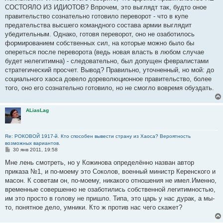
СОСТОЯЛО ИЗ ИДИОТОВ? Впрочем, это выглядт так, будто оное
правительство сознательно готовило переворот - что в купе
предательства высшего командного состава армии выглядит
убедительным. Однако, готовя переворот, оно не озаботилось
формированием собственных сил, на которые можно было бы
опереться после переворота (ведь новая власть в любом случае
будет нелегитимна) - следовательно, был допущен февралистами
стратегический просчет. Вывод? Правильно, уточненный, но мой: до
социального хаоса довело дореволюционное правительство, более
того, оно его сознательно готовило, но не смогло вовремя обуздать.
ALiasLag
Re: РОКОВОЙ 1917-й. Кто способен вывести страну из Хаоса? Вероятность
возможных вариантов.
С
30 янв 2011, 19:58
о
о
Мне лень смотреть, но у Кожинова определённо назван автор
б
приказа №1, и по-моему это Соколов, военный министр Керенского и
щ
е
масон. К советам он, по-моему, никакого отношения не имел.Именно,
н
временные совершенно не озаботились собственной легитимностью,
и
е
им это просто в голову не пришло. Типа, это царь у нас дурак, а мы-
то, понятное дело, умники. Кто ж против нас чего скажет?