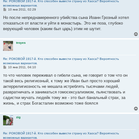
Re: РОКОВОЙ 1917-й. Кто способен вывести страну из Хаоса? Вероятность
возможных вариантов.
С
10 янв 2011, 02:29
о
о
Но после непреднамеренного убийства сына Иоанн Грозный хотел
б
отказаться от власти и уйти в монастырь. Это не поза, глубоко
щ
е
верующий человек (каким был царь) этим не шутит.
н
и
е
troyes
Re: РОКОВОЙ 1917-й. Кто способен вывести страну из Хаоса? Вероятность
возможных вариантов.
С
10 янв 2011, 04:10
о
о
то что человек переживал о гибели сына, не говорит о том что он
б
такой весь религиозный, к тому же Иван был просто хороший
щ
е
актеррелигиозность не мешала истреблять тысячами людей,
н
развратничать и заниматься гомосексуализмом, пьянствовать и
и
е
садистки мучать людейк тому же - это был банальный страх, за
жизнь, и страх Богасталин возможно тоже боялся
zig
Re: РОКОВОЙ 1917-й. Кто способен вывести страну из Хаоса? Вероятность
возможных вариантов.