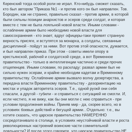
о
Керенский тогда особой роли не играл. Кто-нибудь сможет сказать,
б
кто был автором "Приказа №1 - и против кого он был направлен. Тов.
щ
е
Бородин, как ни странно, правильно сказал - против армии, в которой
н
были сильны позиции анархистов и эсеров среди солдат, и которая
и
е
вместе с тем не была лояльной новой власти. Иными словами -
ослабление армии было необходимо новой власти для
самосохранения - кто знает, вдруг офицеры-таки проявят странную
верность присяге, и вступятся за монарха, а солдаты, связанные
дисциплиной - пойдут за ними. Вот против этой опасности, думается,
и был направлен приказ. При этом - советы имели опору в
крестьянской, рабочей и солдатской среде, а вот Временное
правительство - только в интеллигенции частично и среди прочих
отщепенцев. Иными словами, по раскладу: развал армии был не
сильно нужен эсерам, и крайне необходим кадетам и Временному
правительству. Ослабление армии вызвало волну дезертирства, а
передача власти Временному правительству - дезориентацию на
местах и упадок авторитета эсеров. Т.е., одной руокй они себя
спасали, а другой - губили - и справиться с ситуацией не смогли. И,
если честнго, я не вижу, как бы они могли с нею справиться - при
условии продолжения войны. Приняв мир - да, скорее всего, но в
условиях боевых действий и бегущей армии...Отдельно: т.е., вы
хотите сказать, что царское правительство НАМЕРЕННО
сосредотачивало в столице, в условиях неустойчивой власти и роста
революционных настроений воинские части сомнительной
лояльности? И после этого говорите, что царское правительство НЕ