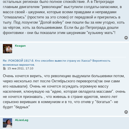
остальных регионах было полное спокойствие. А в Петрограде
главным двигателем "революции" выступили солдаты-запасники, в
массе своей - шкурники, которые всеми правдами и неправдами
"отмазались" (простите за это слово) от передовой и пригрелись в
тылу. Под лозунгом "Долой войну" они пошли бы за кем угодно, хоть
за чёртом, хоть за большевиками. Если бы до Петрограда дошли
фронтовики - они бы показали этим шкурникам "кузькину мать"!
Keagan
Re: РОКОВОЙ 1917-й. Кто способен вывести страну из Хаоса? Вероятность
возможных вариантов.
С
15 янв 2011, 17:10
о
о
Очень хочется верить, что революцию выдумали большевики потом,
б
через несколько лет после Октябрьского переворота(так они сами
щ
е
его называли). Очень не хочется осуждать огромную массу
н
населения, клюнувшую на "идею, которая овладела массами". очень
и
е
не хочется признавать , что живешь в стране идиотов, много лет
серьезно веривших в коммунизм и в то, что отняв у "богатых"- не
будет "бедных"
ALiasLag