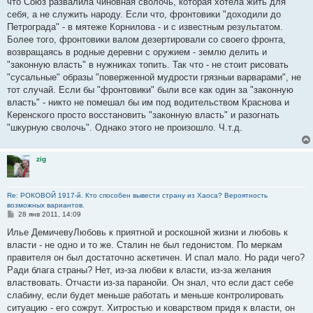
что Союз развалила чиновная сволочь, которая хотела жить для
себя, а не служить народу. Если что, фронтовики "доходили до
Петрограда" - в мятеже Корнилова - и с известным результатом.
Более того, фронтовики валом дезертировали со своего фронта,
возвращаясь в родные деревни с оружием - землю делить и
"законную власть" в нужниках топить. Так что - не стоит рисовать
"сусальные" образы "поверженной мудрости грязныи варварами", не
тот случай. Если бы "фронтовики" были все как один за "законную
власть" - никто не помешал бы им под водительством Краснова и
Керенского просто восстановить "законную власть" и разогнать
"шкурную сволочь". Однако этого не произошло. Ч.т.д.
zig
Re: РОКОВОЙ 1917-й. Кто способен вывести страну из Хаоса? Вероятность
возможных вариантов.
С
28 янв 2011, 14:09
о
о
Илье ДемичевуЛюбовь к приятной и роскошной жизни и любовь к
б
власти - не одно и то же. Сталин не был гедонистом. По меркам
щ
е
правителя он был достаточно аскетичен. И спал мало. Но ради чего?
н
Ради блага страны? Нет, из-за любви к власти, из-за желания
и
е
властвовать. Отчасти из-за паранойи. Он знал, что если даст себе
слабину, если будет меньше работать и меньше контролировать
ситуацию - его сожрут. Хитростью и коварством придя к власти, он