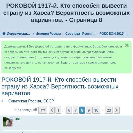
РОКОВОЙ 1917-й. Кто способен вывести
страну из Хаоса? Вероятность возможных
вариантов. - Страница 8
Исторический форум
История России
Советская Россия, СССР
РОКОВОЙ 1917-й. Кто способен вывести страну из Хаоса? Вероятность возможных вариантов.
Дорогие друзья! Это форум об истории, а не о форумчанах. За любое хамство и
переходы на личности мы выносим предупреждения. За предупреждениями
следуют блокировки (от одного дня до года, по нарастающей). Нам очень
неприятно это делать, но приходится. Будьте терпимее к своим оппонентам,
пожалуйста
РОКОВОЙ 1917-й. Кто способен вывести
страну из Хаоса? Вероятность возможных
вариантов.
⇐
Советская Россия, СССР
Страница
8
из
23
1
6
7
8
9
10
23
Пред.
След.
567 сообщений
…
…
zig