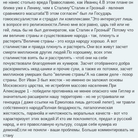
не нанес столько вреда Православию, как Иванец 4.В этом плане он
ближе уже к Ленину, чем к Сталину"Сталин и Грозный - явления
сравнимого масштаба"В этом согласен" был ли Государь
гомосексуалистом и страдал ли комплексами."Это интересует лишь
в вопросе его религиозности.Лично мне все равно, царь гей или не
гей, лишь бы не был дегенератом, как Сталин и Грозный" Потому что
им величие страны и существование народа - так, плюнуть и
растереть"Величие страны - это когда народу хорошо. А вот
сталинистам и правда плюнуть и растереть.Они все живут засчет
смерти миллионов других людей.По хорошему, всех этих
сталинистов взять бы и расстрелять - чтоб они на себе
почувствовали благодеяния их кумиров. Засчет отобранного добра
раскормились нквд-шники и прочие суки, а также их потомки, засчет
миллионов умерших было "величие страны"А на самом деле - позор
страны. Вот Иван 3 был жесток - но именно он заложил основы
Московского царства, не истребляя массово население.При
Александре 1 - победили противника не менее опасного чем Гитлер и
значительно расширили нашу территорию - но не устраивали ни
геноцида ( даже ссылки на Ермолова лишь детский лепет), ни травли
собственного народаПолная бездарность, паталогическая
жестокость, паранойа и ничтожность моральных качеств - вот что
характеризует этих вождей.И кто им поклоняется, предал и русский
народ, и его православную культуру, создав себе кумира из
демонаЕсли не поняли - ваши проблемы. Больше комментировать не
стану