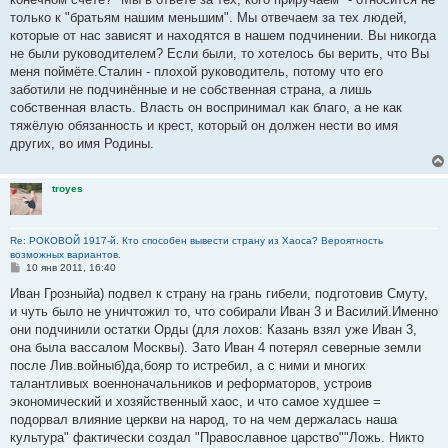
только к "братьям нашим меньшим". Мы отвечаем за тех людей,
которые от нас зависят и находятся в нашем подчинении. Вы никогда
не были руководителем? Если были, то хотелось бы верить, что Вы
меня поймёте.Сталин - плохой руководитель, потому что его
заботили не подчинённые и не собственная страна, а лишь
собственная власть. Власть он воспринимал как благо, а не как
тяжёлую обязанность и крест, который он должен нести во имя
других, во имя Родины.
troyes
Re: РОКОВОЙ 1917-й. Кто способен вывести страну из Хаоса? Вероятность
возможных вариантов.
С
10 янв 2011, 16:40
о
о
Иван Грозныйа) подвел к страну на грань гибели, подготовив Смуту,
б
и чуть было не уничтожил то, что собирали Иван 3 и Василий.Именно
щ
е
они подчинили остатки Орды (для лохов: Казань взял уже Иван 3,
н
она была вассалом Москвы). Зато Иван 4 потерял северные земли
и
е
после Лив.войныб)да,бояр то истребил, а с ними и многих
талантливых военноначальников и реформаторов, устроив
экономический и хозяйственный хаос, и что самое худшее =
подорвал влияние церкви на народ, то на чем держалась наша
культура" фактически создал "Православное царство""Ложь. Никто