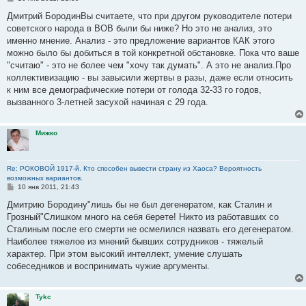
о
о
Дмитрий БородинВы считаете, что при другом руководителе потери
б
советского народа в ВОВ были бы ниже? Но это не анализ, это
щ
е
именно мнение. Анализ - это предложение вариантов КАК этого
н
можно было бы добиться в той конкретной обстановке. Пока что ваше
и
е
"считаю" - это не более чем "хочу так думать". А это не анализ.Про
коллективизацию - вы завысили жертвы в разы, даже если относить
к ним все демографические потери от голода 32-33 го годов,
вызванного 3-летней засухой начиная с 29 года.
Мижко
Re: РОКОВОЙ 1917-й. Кто способен вывести страну из Хаоса? Вероятность
возможных вариантов.
С
10 янв 2011, 21:43
о
о
Дмитрию Бородину"лишь бы не был дегенератом, как Сталин и
б
Грозный"Слишком много на себя берете! Никто из работавших со
щ
е
Сталиным после его смерти не осмелился назвать его дегенератом.
н
Наиболее тяжелое из мнений бывших сотрудников - тяжелый
и
е
характер. При этом высокий интеллект, умение слушать
собеседников и воспринимать чужие аргументы.
Tykc