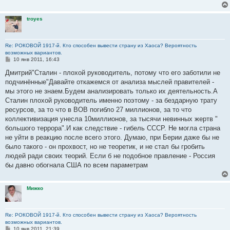
troyes
Re: РОКОВОЙ 1917-й. Кто способен вывести страну из Хаоса? Вероятность
возможных вариантов.
С
10 янв 2011, 16:43
о
о
Дмитрий"Сталин - плохой руководитель, потому что его заботили не
б
подчинённые"Давайте откажемся от анализа мыслей правителей -
щ
е
мы этого не знаем.Будем анализировать только их деятельность.А
н
Сталин плохой руководитель именно поэтому - за бездарную трату
и
е
ресурсов, за то что в ВОВ погибло 27 миллионов, за то что
коллективизация унесла 10миллионов, за тысячи невинных жертв "
большого террора".И как следствие - гибель СССР. Не могла страна
не уйти в реакцию после всего этого. Думаю, при Берии даже бы не
было такого - он прохвост, но не теоретик, и не стал бы гробить
людей ради своих теорий. Если б не подобное правление - Россия
бы давно обогнала США по всем параметрам
Мижко
Re: РОКОВОЙ 1917-й. Кто способен вывести страну из Хаоса? Вероятность
возможных вариантов.
С
10 янв 2011, 21:39