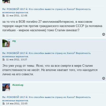
Re: РОКОВОЙ 1917-й. Кто способен вывести страну из Хаоса? Вероятность
возможных вариантов.
С
11 янв 2011, 12:48
о
о
за то что в ВОВ погибло 27 миллионовИнтересно, в массовом
б
терроре нацистов против гражданского населения СССР (а половина
щ
е
погибших - мирное население) тоже Сталин виноват?
н
и
е
zig
Re: РОКОВОЙ 1917-й. Кто способен вывести страну из Хаоса? Вероятность
возможных вариантов.
С
11 янв 2011, 13:27
о
о
Это уже уход от темы. Ясно, что за все смерти в мире Сталин
б
ответственности не несёт. Но вполне хватает того, что находится
щ
е
лично на его совести.
н
и
е
ALiasLag
Re: РОКОВОЙ 1917-й. Кто способен вывести страну из Хаоса? Вероятность
возможных вариантов.
С
14 янв 2011, 22:05