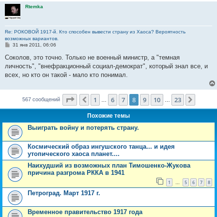
Rtemka
Re: РОКОВОЙ 1917-й. Кто способен вывести страну из Хаоса? Вероятность
возможных вариантов.
С
31 янв 2011, 06:06
о
о
Соколов, это точно. Только не военный министр, а "темная
б
личность", "внефракционный социал-демократ", который знал все, и
щ
е
всех, но кто он такой - мало кто понимал.
н
и
е
Страница
8
из
23
1
6
7
8
9
10
23
Пред.
След.
567 сообщений
…
…
Похожие темы
Выиграть войну и потерять страну.
Космический образ ингушского танца... и идея
утопического хаоса планет....
Наихудший из возможных план Тимошенко-Жукова
причина разгрома РККА в 1941
1
5
6
7
8
…
Петроград. Март 1917 г.
Временное правительство 1917 года