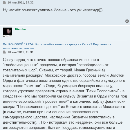
С
10 янв 2011, 14:32
о
о
Ну насчёт гомосексуализма Иоанна - это уж чересчур)))
б
щ
е
н
и
Rtemka
е
Re: РОКОВОЙ 1917-й. Кто способен вывести страну из Хаоса? Вероятность
возможных вариантов.
С
10 янв 2011, 15:31
о
о
Сразу видно, что отечественное образование вошло в
б
"глобализационные" процессы, и история "освободилась от
щ
е
тоталитарных шор". Скажем, от теорий. Иоанн Грозный а)
н
значительно расширил Московское царство, "собрав земли Золотой
и
е
Орды и фактически восстановив единство евразийского культурного
мира после "замятни" в Орде, б) усмирил боярскую вольницу,
которая угрожала превратить страну в аналог "Речи Посполитой" - в
следствии чего мы повторили бы судьбу Византии и Орды (попав под
влияние европейский "просветтелей" и католичества), в) фактически
создал "Православное царство" из Великого княжества Московского
(в смысле, именно при нем основания православного
самодержавного царства, наследника Византии воплотились в
действительности)... Но - историкам это невдомек, они все больше
интересуются вопросом, был ли Государь гомосексуалистом и