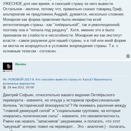
УЖЕСНОЕ для нее время, и смогший страну из него вывести.
Остальное - мелочи, потому что, правильно сказал товарищ Граф,
альтернатив не предложено.Андрей, думается, несколько сложнее.
Монархия как форма правления была ненавистна всей
интеллигенции страны - как "либеральной", так и революционной,
поэтому она и "попала под раздачу". Хотя, именно это и было
признаком ее слабости и несособности. Монархия же как институт
власти - самое разумное для нашей страны, и в той или иной форме
не могла не возродиться в условиях возрождения страны. Т.е. с
основным тезисом - согласен.
Rtemka
Re: РОКОВОЙ 1917-й. Кто способен вывести страну из Хаоса? Вероятность
возможных вариантов.
С
28 янв 2011, 05:06
о
о
Дмитрий Софьин, относительно вашего видения Октябрьского
б
переворота - извините, но откуда у историков профессиональная
щ
е
болезнь "исторической близорукости"? Не понимать различия между
н
"главной движущей силой" и "социальными группами, на которые
и
е
опирались политические силы" - извините, это некомпетентность.
Равно как назвать "запасников" шкурниками, и полагать, что этот
"шкурный" интерес повел на переворот... Это - аналогия;) - полагать,