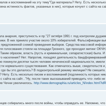
иалов и воспоминаний на эту тему"Где материалы? Нету. Есть нескольк
ена истинность фактов, указанных в них), которые кочуют с сайта на сай
ла анархия, преступность и пр."27 октября 1991 г. под контролем дудае
ики. В них приняло участие около 10% избирателей. Фальсификации вы
 с предложенной схемой проведения выборов. Средства массовой информ
ля голосования стояли на площади Грозного, где проходил митинг ОКЧН.
.Таким образом, власть (пусть и криминальная, сепаратистская) была. И
го населения? Нет. Напротив, поощрял деятельность бандформирований.
ю покинули десятки тысяч человек нечеченской национальности, имели
сти нормального существования. Как отмечалось выше, свидетельств и 
 где бы это делалось? В подконтрольной режиму милиции? Не смешите.
 Нету. Есть несколько писем и воспоминаний (подлинность которых ника
с сайта на сайт..."Ну, после таких высказываний приводить что- либо не
ние Чечни увеличилось.
http://www.demographia.ru/articles_N/index.html?id
енцев собирались много после войны, чтобы оправдать ее. Напомню, что