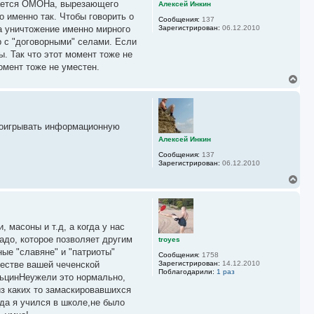
ь
асается ОМОНа, вырезающего
Алексей Инкин
с
 именно так. Чтобы говорить о
Сообщения:
137
я
на уничтожение именно мирного
Зарегистрирован:
06.12.2010
к
р с "договорными" селами. Если
н
а
. Так что этот момент тоже не
ч
омент тоже не уместен.
а
В
л
е
у
р
н
у
проигрывать информационную
т
ь
Алексей Инкин
с
Сообщения:
137
я
Зарегистрирован:
06.12.2010
к
н
В
а
е
ч
р
а
н
л
у
у
 масоны и т.д, а когда у нас
т
ь
адо, которое позволяет другим
troyes
с
ые "славяне" и "патриоты"
Сообщения:
1758
я
честве вашей чеченской
Зарегистрирован:
14.12.2010
к
Поблагодарили:
1 раз
льцинНеужели это нормально,
н
а
из каких то замаскировавшихся
ч
да я учился в школе,не было
а