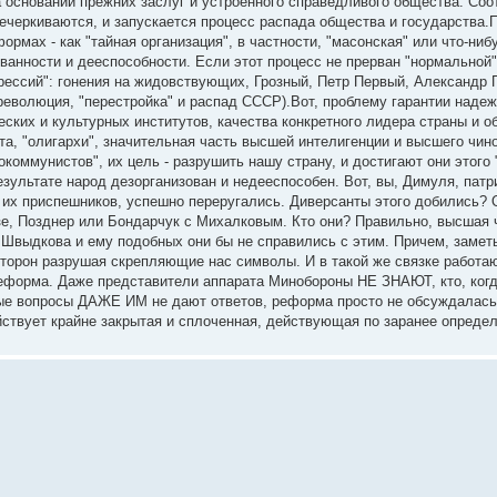
на основании прежних заслуг и устроенного справедливого общества. Со
речеркиваются, и запускается процесс распада общества и государства
ормах - как "тайная организация", в частности, "масонская" или что-ниб
ванности и дееспособности. Если этот процесс не прерван "нормальной"
прессий": гонения на жидовствующих, Грозный, Петр Первый, Александр
революция, "перестройка" и распад СССР).Вот, проблему гарантии наде
ческих и культурных институтов, качества конкретного лидера страны и 
ита, "олигархи", значительная часть высшей интелигенции и высшего чи
окоммунистов", их цель - разрушить нашу страну, и достигают они этог
ультате народ дезорганизован и недееспособен. Вот, вы, Димуля, патрио
 их приспешников, успешно переругались. Диверсанты этого добились? 
е, Позднер или Бондарчук с Михалковым. Кто они? Правильно, высшая 
 Швыдкова и ему подобных они бы не справились с этим. Причем, замет
торон разрушая скрепляющие нас символы. И в такой же связке работают
 реформа. Даже представители аппарата Минобороны НЕ ЗНАЮТ, кто, когд
ые вопросы ДАЖЕ ИМ не дают ответов, реформа просто не обсуждалась.
ействует крайне закрытая и сплоченная, действующая по заранее опред