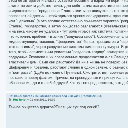
этом ее авторитет и власть остается всокими, и народ им верит - 
элите, но элита действет лишь для себя - этим все достижения пе
и идеократично, "вредоносная" часть элиты организуется в тех же ф
позволяет ей достичь необходимого уровня солидарности, организо
или "церковью" (а это вполне естественно принимает характер "ре
Сталин), государство, а затем общество разлагаются (Февальская 
и на века никому не удалось - тут роль играют как система полити
что источник проблем - в элите ("ведущем слое"). Современная эл
жидовствующих, масонов, "февралистов"-белых, троцкистов и "евр
технологиями", через разрушение системы символов культуры. В рез
того, чтобы совместными усилиями "раздавить гадину" олигархии и
подручные Яковлева и их современные продолжатели а-ля Сванидз
властители дум. Сами они работают? Да ни в жизнь не поверю: без
Шафаревич и Ковалев, работают словно в одной связке, с разных с
и "центристы" (ЕдРо во главе с Путиным). Смотрите, вот, военная
поставили перед фактом. Причем, на процедурные и принципиальн
образования, да и с любой другой.Как тут не предположить, что д
Re: Поиск врагов и виновников наших бед и неудач (Россия,20-21в)
С
RusTurist
»
01 янв 2011, 16:06
о
о
Тайное общество дураков?Пилящих сук под собой?
б
щ
е
н
и
е