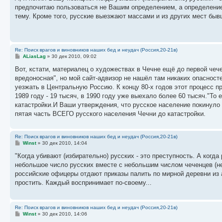
б
предпочитаю пользоваться не Вашим определением, а определением
щ
е
тему. Кроме того, русские выезжают массами и из других мест быв
н
и
е
Re: Поиск врагов и виновников наших бед и неудач (Россия,20-21в)
С
ALiasLag
»
30 дек 2010, 09:02
о
о
Вот, кстати, материалец о художествах в Чечне ещё до первой чеч
б
вредоносная", но мой сайт-адвизор не нашёл там никаких опасност
щ
е
уезжать в Центральную Россию. К концу 80-х годов этот процесс пр
н
1989 году - 19 тысяч, в 1990 году уже выехало более 60 тысяч."Т
и
е
катастройки.И Ваши утверждения, что русское население покинуло Г
пятая часть ВСЕГО русского населения Чечни до катастройки.
Re: Поиск врагов и виновников наших бед и неудач (Россия,20-21в)
С
Winst
»
30 дек 2010, 14:04
о
о
"Когда убивают (избирательно) русских - это преступность. А когд
б
небольшое число русских вместе с небольшим числом чеченцев (не
щ
е
российские офицеры отдают приказы палить по мирной деревни из а
н
простить. Каждый воспринимает по-своему...
и
е
Re: Поиск врагов и виновников наших бед и неудач (Россия,20-21в)
С
Winst
»
30 дек 2010, 14:06
о