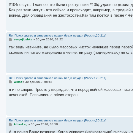
о
о
#104не суть. Главное что были преступники.#105Дудаев не дожил д
б
Как раз таки могут - что сейчас и происходит, например, в средне
щ
е
войны. Для оправдания ее жестокостей.Как там поется в песне?"Че
н
и
е
Re: Поиск врагов и виновников наших бед и неудач (Россия,20-21в)
С
sergejluzhkv
»
30 дек 2010, 08:22
о
о
так ведь извините, не было массовых чисток чеченцев перед первой 
б
сколько ни читаю материалы о чечне, ни разу (подчеркиваю) не сл
щ
е
н
и
е
Re: Поиск врагов и виновников наших бед и неудач (Россия,20-21в)
С
Winst
»
30 дек 2010, 08:48
о
о
я и не спорю. Просто утверждаю, что перед войной массовых чисто
б
чеченской. Появились с обеих сторон
щ
е
н
и
е
Re: Поиск врагов и виновников наших бед и неудач (Россия,20-21в)
С
ALiasLag
»
30 дек 2010, 08:58
о
о
А, я понял Вашу позицию. Когда убивают (избирательно) русских - 