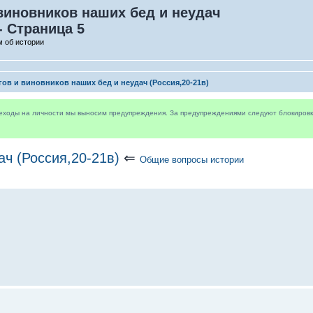
 виновников наших бед и неудач
- Страница 5
 об истории
гов и виновников наших бед и неудач (Россия,20-21в)
реходы на личности мы выносим предупреждения. За предупреждениями следуют блокировки 
ач (Россия,20-21в)
⇐
Общие вопросы истории