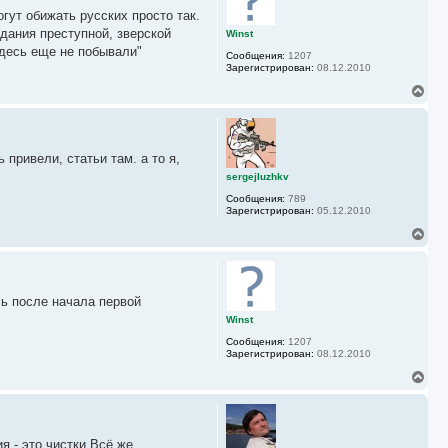
у
гут обижать русских просто так.
т
ь
вдания преступной, зверской
Winst
с
здесь еще не побывали"
Сообщения:
1207
я
Зарегистрирован:
08.12.2010
к
н
В
а
е
ч
р
а
н
л
у
у
 привели, статьи там. а то я,
т
ь
sergejluzhkv
с
Сообщения:
789
я
Зарегистрирован:
05.12.2010
к
н
В
а
е
ч
р
а
н
л
у
у
сь после начала первой
т
ь
Winst
с
Сообщения:
1207
я
Зарегистрирован:
08.12.2010
к
н
В
а
е
ч
р
а
н
л
у
у
я - это чистки.Всё же
т