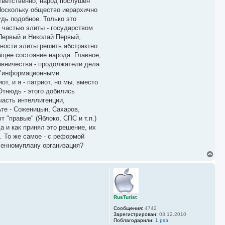
ответственно, народ послушен
н
а
.Поскольку общество иерархично
ч
удь подобное. Только это
а
 частью элиты - государством
л
у
 Первый и Николай Первый,
жности элиты решить абстрактно
общее состояние народа. Главное,
новничества - продолжатели дела
о "информационными
т, и я - патриот, но мы, вместо
Отнюдь - этого добились
часть интеллигенции,
ьте - Соженицын, Сахаров,
 "правые" (Яблоко, СПС и т.п.)
а и как принял это решение, их
 То же самое - с реформой
еленномуплану организация?
В
е
р
н
у
т
ь
RusTurist
с
Сообщения:
4742
я
Зарегистрирован:
03.12.2010
к
Поблагодарили:
1 раз
н