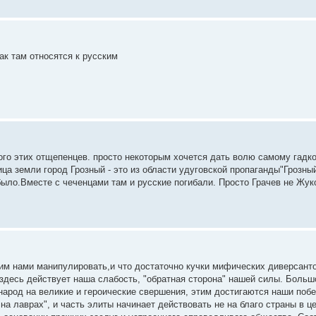
ак там относятся к русским
много этих отщепенцев. просто некоторым хочется дать волю самому гадко
ца земли город Грозный - это из области удуговской пропаганды"Грозный
 было.Вместе с чеченцами там и русские погибали. Просто Грачев не Жук
гим нами манипулировать,и что достаточно кучки мифических диверсанто
о здесь действует наша слабость, "обратная сторона" нашей силы. Боль
 народ на великие и героические свершения, этим достигаются наши побе
а лаврах", и часть элиты начинает действовать не на благо страны в це