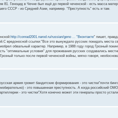
 81. Геноцид в Чечне был ещё до первой чеченской - есть масса матер
шего СССР - из Средней Азии, например. "Преступность" есть и там.
енской:
http://conrad2001.narod.ru/russian/geno ... "Вконтакте
" пишет, правд
ей.С вредоносной ссылки:"Все это вынуждало русских покидать места с
иобрел обвальный характер. Например, в 1988 году город Грозный покин
о есть "оптимальные условия" для проживания русских создавались мест
розный только после первой чеченской войны, мягко говоря, необоснова
а русская армия громит бандитские формирования - это чистки"почти бинг
избирательно) - это повышенная преступность. А когда российский ОМО
ртиллерии - это чистки"Хотя конечно может эти генералы просто устали