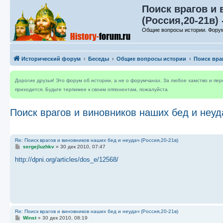
Поиск врагов и
(Россия,20-21в) 
Общие вопросы истории. Форум
Исторический форум
Беседы
Общие вопросы истории
Поиск вра
Дорогие друзья! Это форум об истории, а не о форумчанах. За любое хамство и пе
приходится. Будьте терпимее к своим оппонентам, пожалуйста
Поиск врагов и виновников наших бед и неуд
Re: Поиск врагов и виновников наших бед и неудач (Россия,20-21в)
С
sergejluzhkv
»
30 дек 2010, 07:47
о
о
http://dpni.org/articles/dos_e/12568/
б
щ
е
н
и
е
Re: Поиск врагов и виновников наших бед и неудач (Россия,20-21в)
С
Winst
»
30 дек 2010, 08:19