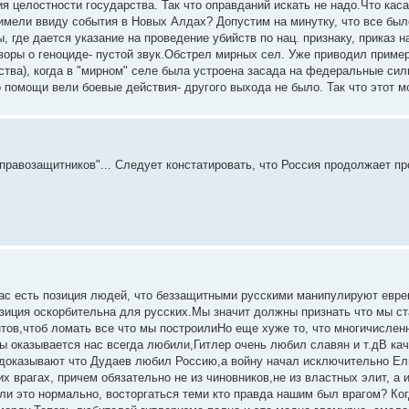
ия целостности государства. Так что оправданий искать не надо.Что к
имели ввиду события в Новых Алдах? Допустим на минутку, что все было
, где дается указание на проведение убийств по нац. признаку, приказ 
говоры о геноциде- пустой звук.Обстрел мирных сел. Уже приводил приме
ства), когда в "мирном" селе была устроена засада на федеральные силы
помощи вели боевые действия- другого выхода не было. Так что этот м
"правозащитников"... Следует констатировать, что Россия продолжает 
ас есть позиция людей, что беззащитными русскими манипулируют евреи,
позиция оскорбительна для русских.Мы значит должны признать что мы ст
тов,чтоб ломать все что мы построилиНо еще хуже то, что многичисленн
ы оказывается нас всегда любили,Гитлер очень любил славян и т.дВ ка
 доказывают что Дудаев любил Россию,а войну начал исключительно Е
х врагах, причем обязательно не из чиновников,не из властных элит, а 
и это нормально, восторгаться теми кто правда нашим был врагом? Ког