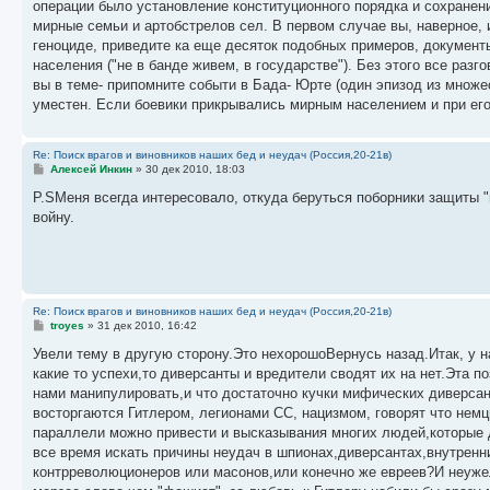
операции было установление конституционного порядка и сохранен
щ
е
мирные семьи и артобстрелов сел. В первом случае вы, наверное, 
н
геноциде, приведите ка еще десяток подобных примеров, документы
и
е
населения ("не в банде живем, в государстве"). Без этого все раз
вы в теме- припомните событи в Бада- Юрте (один эпизод из множе
уместен. Если боевики прикрывались мирным населением и при его 
Re: Поиск врагов и виновников наших бед и неудач (Россия,20-21в)
С
Алексей Инкин
»
30 дек 2010, 18:03
о
о
P.SМеня всегда интересовало, откуда беруться поборники защиты 
б
войну.
щ
е
н
и
е
Re: Поиск врагов и виновников наших бед и неудач (Россия,20-21в)
С
troyes
»
31 дек 2010, 16:42
о
о
Увели тему в другую сторону.Это нехорошоВернусь назад.Итак, у н
б
какие то успехи,то диверсанты и вредители сводят их на нет.Эта 
щ
е
нами манипулировать,и что достаточно кучки мифических диверсан
н
восторгаются Гитлером, легионами СС, нацизмом, говорят что немц
и
е
параллели можно привести и высказывания многих людей,которые
все время искать причины неудач в шпионах,диверсантах,внутренни
контрреволюционеров или масонов,или конечно же евреев?И неужел