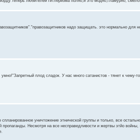
морду.Теперь любителей гитлеризма полно,и это модно,гламурно, смело
равозащитников"."правозащитников надо защищать. это нормально для н
умно!"Запретный плод сладок. У нас много сатанистов - тянет к чему-то
 это спланированное уничтожение этнической группы и только, все осталь
ой пропаганды. Несмотря на все несправедливости и жертвы этйо войны, 
е.