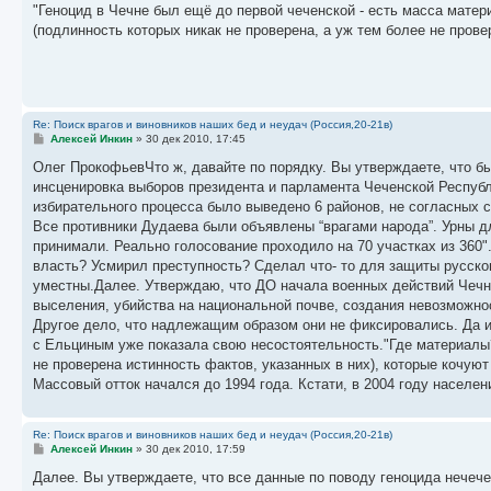
о
"Геноцид в Чечне был ещё до первой чеченской - есть масса матер
б
(подлинность которых никак не проверена, а уж тем более не провер
щ
е
н
и
е
Re: Поиск врагов и виновников наших бед и неудач (Россия,20-21в)
С
Алексей Инкин
»
30 дек 2010, 17:45
о
о
Олег ПрокофьевЧто ж, давайте по порядку. Вы утверждаете, что бы
б
инсценировка выборов президента и парламента Чеченской Республ
щ
е
избирательного процесса было выведено 6 районов, не согласных
н
Все противники Дудаева были объявлены “врагами народа”. Урны д
и
е
принимали. Реально голосование проходило на 70 участках из 360"
власть? Усмирил преступность? Сделал что- то для защиты русско
уместны.Далее. Утверждаю, что ДО начала военных действий Чечн
выселения, убийства на национальной почве, создания невозможно
Другое дело, что надлежащим образом они не фиксировались. Да и
с Ельциным уже показала свою несостоятельность."Где материалы?
не проверена истинность фактов, указанных в них), которые кочуют 
Массовый отток начался до 1994 года. Кстати, в 2004 году населе
Re: Поиск врагов и виновников наших бед и неудач (Россия,20-21в)
С
Алексей Инкин
»
30 дек 2010, 17:59
о
о
Далее. Вы утверждаете, что все данные по поводу геноцида нечеч
б