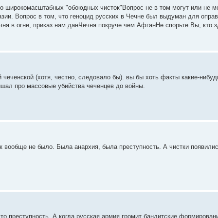
о широкомасштабных "обоюдных чисток"Вопрос не в том могут или не мо
й азии. Вопрос в том, что геноцид русских в Чечне был выдуман для опра
чня в огне, приказ нам данЧечня покруче чем АфганНе спорьте Вы, кто 
чеченской (хотя, честно, следовало бы). вы бы хоть факты какие-нибудь
ышал про массовые убийства чеченцев до войны.
к вообще не было. Была анархия, была преступность. А чистки появили
это преступность. А когда русская армия громит бандитские формировани