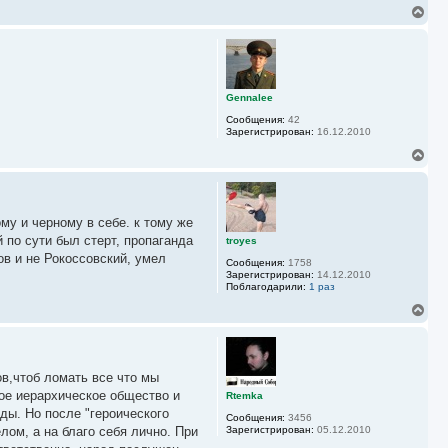
н
В
а
е
ч
р
а
н
л
у
у
т
ь
Gennalee
с
Сообщения:
42
я
Зарегистрирован:
16.12.2010
к
н
В
а
е
ч
р
а
н
л
у
у
му и черному в себе. к тому же
т
ь
 по сути был стерт, пропаганда
troyes
с
ов и не Рокоссовский, умел
Сообщения:
1758
я
Зарегистрирован:
14.12.2010
к
Поблагодарили:
1 раз
н
а
В
ч
е
а
р
л
н
у
у
в,чтоб ломать все что мы
т
ь
шое иерархическое общество и
Rtemka
с
ды. Но после "героического
Сообщения:
3456
я
лом, а на благо себя лично. При
Зарегистрирован:
05.12.2010
к