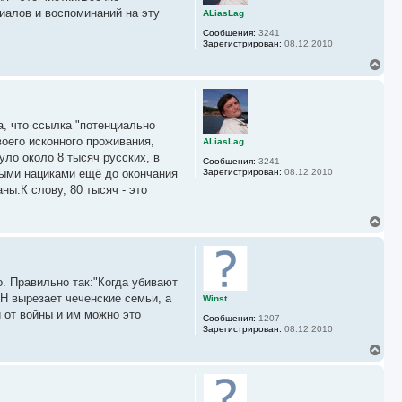
ь
иалов и воспоминаний на эту
ALiasLag
с
Сообщения:
3241
я
Зарегистрирован:
08.12.2010
к
н
В
а
е
ч
р
а
н
л
у
у
а, что ссылка "потенциально
т
ь
воего исконного проживания,
ALiasLag
с
уло около 8 тысяч русских, в
Сообщения:
3241
я
ными нациками ещё до окончания
Зарегистрирован:
08.12.2010
к
ны.К слову, 80 тысяч - это
н
а
ч
В
а
е
л
р
у
н
у
о. Правильно так:"Когда убивают
т
ь
Н вырезает чеченские семьи, а
Winst
с
 от войны и им можно это
Сообщения:
1207
я
Зарегистрирован:
08.12.2010
к
н
В
а
е
ч
р
а
н
л
у