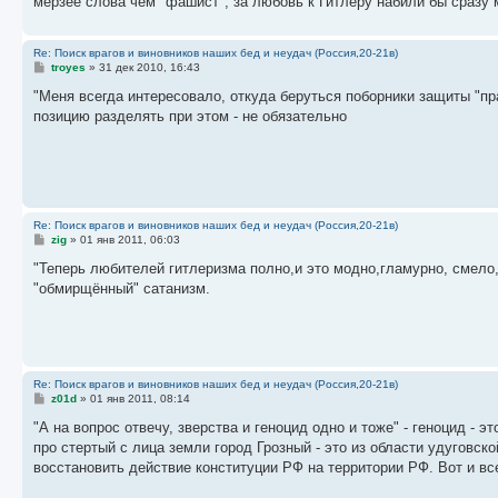
мерзее слова чем "фашист", за любовь к Гитлеру набили бы сразу 
Re: Поиск врагов и виновников наших бед и неудач (Россия,20-21в)
С
troyes
»
31 дек 2010, 16:43
о
о
"Меня всегда интересовало, откуда беруться поборники защиты "п
б
позицию разделять при этом - не обязательно
щ
е
н
и
е
Re: Поиск врагов и виновников наших бед и неудач (Россия,20-21в)
С
zig
»
01 янв 2011, 06:03
о
о
"Теперь любителей гитлеризма полно,и это модно,гламурно, смело, 
б
"обмирщённый" сатанизм.
щ
е
н
и
е
Re: Поиск врагов и виновников наших бед и неудач (Россия,20-21в)
С
z01d
»
01 янв 2011, 08:14
о
о
"А на вопрос отвечу, зверства и геноцид одно и тоже" - геноцид -
б
про стертый с лица земли город Грозный - это из области удуговск
щ
е
восстановить действие конституции РФ на территории РФ. Вот и вс
н
и