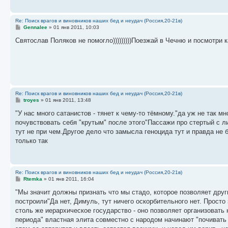
е
Re: Поиск врагов и виновников наших бед и неудач (Россия,20-21в)
С
Gennalee
»
01 янв 2011, 10:03
о
о
Святослав Поляков не помогло)))))))))Поезжай в Чечню и посмотри к
б
щ
е
н
и
е
Re: Поиск врагов и виновников наших бед и неудач (Россия,20-21в)
С
troyes
»
01 янв 2011, 13:48
о
о
"У нас много сатанистов - тянет к чему-то тёмному."да уж не так 
б
почувствовать себя "крутым" после этого"Пассажи про стертый с ли
щ
е
тут не при чем.Другое дело что замысла геноцида тут и правда не
н
только так
и
е
Re: Поиск врагов и виновников наших бед и неудач (Россия,20-21в)
С
Rtemka
»
01 янв 2011, 16:04
о
о
"Мы значит должны признать что мы стадо, которое позволяет дру
б
построили"Да нет, Димуль, тут ничего оскорбительного нет. Прост
щ
е
столь же иерархическое государство - оно позволяет организовать
н
периода" властная элита совместно с народом начинают "почивать н
и
е