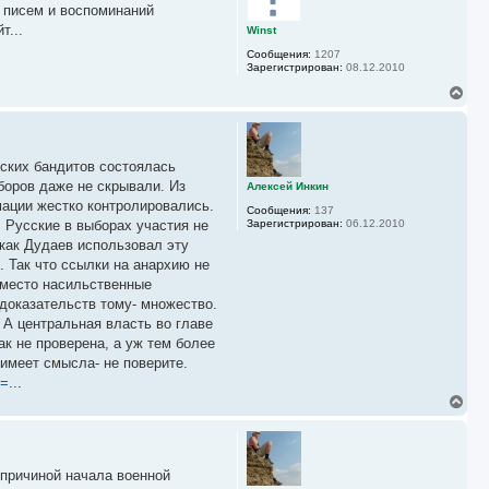
у
о писем и воспоминаний
т
ь
т...
Winst
с
Сообщения:
1207
я
Зарегистрирован:
08.12.2010
к
н
В
а
е
ч
р
а
н
л
у
у
вских бандитов состоялась
т
ь
боров даже не скрывали. Из
Алексей Инкин
с
ации жестко контролировались.
Сообщения:
137
я
 Русские в выборах участия не
Зарегистрирован:
06.12.2010
к
 как Дудаев использовал эту
н
а
 Так что ссылки на анархию не
ч
 место насильственные
а
доказательств тому- множество.
л
у
 А центральная власть во главе
к не проверена, а уж тем более
 имеет смысла- не поверите.
R=
...
В
е
р
н
у
 причиной начала военной
т