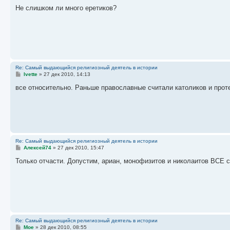
о
о
Не слишком ли много еретиков?
б
щ
е
н
и
е
Re: Самый выдающийся религиозный деятель в истории
С
Ivette
»
27 дек 2010, 14:13
о
о
все относительно. Раньше православные считали католиков и проте
б
щ
е
н
и
е
Re: Самый выдающийся религиозный деятель в истории
С
Алексей74
»
27 дек 2010, 15:47
о
о
Только отчасти. Допустим, ариан, монофизитов и николаитов ВСЕ с
б
щ
е
н
и
е
Re: Самый выдающийся религиозный деятель в истории
С
Moe
»
28 дек 2010, 08:55