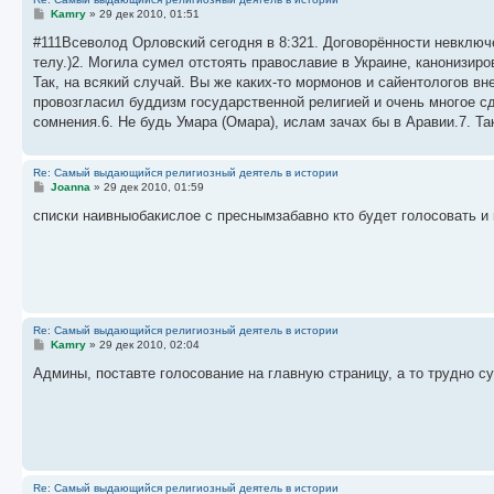
С
Kamry
»
29 дек 2010, 01:51
о
о
#111Всеволод Орловский сегодня в 8:321. Договорённости невключ
б
телу.)2. Могила сумел отстоять православие в Украине, канонизир
щ
е
Так, на всякий случай. Вы же каких-то мормонов и сайентологов вн
н
провозгласил буддизм государственной религией и очень многое с
и
е
сомнения.6. Не будь Умара (Омара), ислам зачах бы в Аравии.7. Так
Re: Самый выдающийся религиозный деятель в истории
С
Joanna
»
29 дек 2010, 01:59
о
о
списки наивныобакислое с преснымзабавно кто будет голосовать и 
б
щ
е
н
и
е
Re: Самый выдающийся религиозный деятель в истории
С
Kamry
»
29 дек 2010, 02:04
о
о
Админы, поставте голосование на главную страницу, а то трудно суд
б
щ
е
н
и
е
Re: Самый выдающийся религиозный деятель в истории