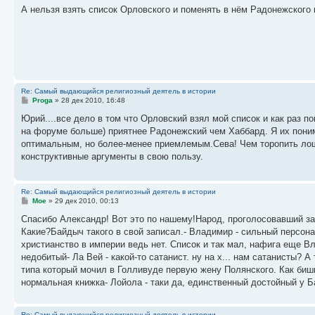
о
А нельзя взять список Орловского и поменять в нём Радонежского
б
щ
е
н
и
е
Re: Самый выдающийся религиозный деятель в истории
С
Proga
»
28 дек 2010, 16:48
о
о
Юрий....все дело в том что Орловский взял мой список и как раз п
б
на форуме больше) приятнее Радонежский чем Хаббард. Я их понима
щ
е
оптимальным, но более-менее приемлемым.Сева! Чем торопить лош
н
конструктивные аргументы в свою пользу.
и
е
Re: Самый выдающийся религиозный деятель в истории
С
Moe
»
29 дек 2010, 00:13
о
о
Спасибо Александр! Вот это по нашему!Народ, проголосовавший за
б
Какие?Байдыч такого в свой записал.- Владимир - сильный персона
щ
е
христианство в империи ведь нет. Список и так мал, нафига еще Вл
н
недобитый- Ла Вей - какой-то сатанист. ну на х... нам сатанисты?
и
е
типа который мочил в Голливуде первую жену Полянского. Как бишь 
нормальная книжка- Лойола - таки да, единственный достойный у Б
Re: Самый выдающийся религиозный деятель в истории