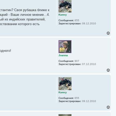
у
н
у
стантин? Своя рубашка ближе к
т
ь
цкий - Ваше личное мнение...4.
Kamry
с
ный из индийских правителей,
Сообщения:
655
я
ствовании которого есть
Зарегистрирован:
09.12.2010
к
н
а
В
ч
е
а
р
л
н
у
у
одного!
т
ь
Joanna
с
Сообщения:
907
я
Зарегистрирован:
07.12.2010
к
н
В
а
е
ч
р
а
н
л
у
у
т
ь
Kamry
с
Сообщения:
655
я
Зарегистрирован:
09.12.2010
к
н
В
а
е
ч
р