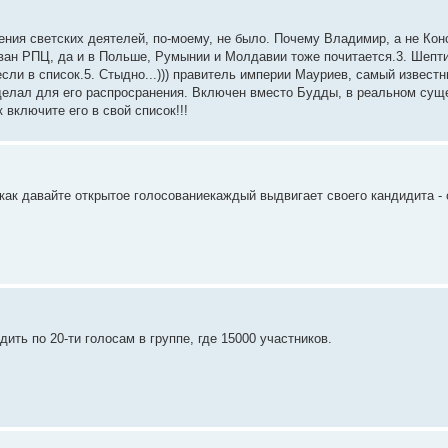
ения светских деятелей, по-моему, не было. Почему Владимир, а не Кон
ован РПЦ, да и в Польше, Румынии и Молдавии тоже почитается.3. Шепти
если в список.5. Стыдно...))) правитель империи Мауриев, самый извест
делал для его распросранения. Включен вместо Будды, в реальном суще
 включите его в свой список!!!
как давайте открытое голосованиекаждый выдвигает своего кандидита - 
ить по 20-ти голосам в группе, где 15000 участников.