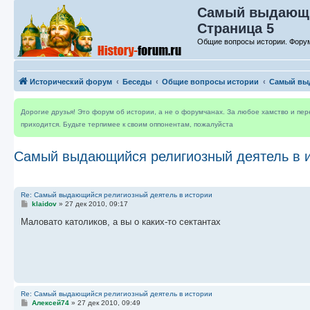
Самый выдающий
Страница 5
Общие вопросы истории. Форум
Исторический форум
Беседы
Общие вопросы истории
Самый выд
Дорогие друзья! Это форум об истории, а не о форумчанах. За любое хамство и пе
приходится. Будьте терпимее к своим оппонентам, пожалуйста
Самый выдающийся религиозный деятель в 
Re: Самый выдающийся религиозный деятель в истории
С
klaidov
»
27 дек 2010, 09:17
о
о
Маловато католиков, а вы о каких-то сектантах
б
щ
е
н
и
е
Re: Самый выдающийся религиозный деятель в истории
С
Алексей74
»
27 дек 2010, 09:49