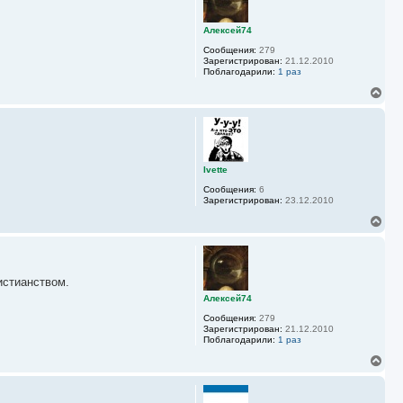
у
т
ь
Алексей74
с
Сообщения:
279
я
Зарегистрирован:
21.12.2010
к
Поблагодарили:
1 раз
н
а
В
ч
е
а
р
л
н
у
у
т
ь
Ivette
с
Сообщения:
6
я
Зарегистрирован:
23.12.2010
к
н
В
а
е
ч
р
а
н
л
у
у
истианством.
т
ь
Алексей74
с
Сообщения:
279
я
Зарегистрирован:
21.12.2010
к
Поблагодарили:
1 раз
н
а
В
ч
е
а
р
л
н