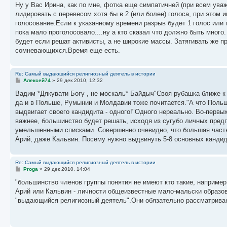
о
Ну у Вас Ирина, как по мне, фотка еще симпатичней (при всем уваж
б
лидировать с перевесом хотя бы в 2 (или более) голоса, при этом и
щ
е
голосование.Если к указанному времени разрыв будет 1 голос или п
н
пока мало проголосовало....ну а кто сказал что должно быть мн
и
е
будет если решат активисты, а не широкие массы. Затягивать же 
сомневающихся.Время еще есть.
Re: Самый выдающийся религиозный деятель в истории
С
Алексей74
»
29 дек 2010, 12:32
о
о
Вадим *Дякувати Богу , не москаль* Байдыч"Своя рубашка ближе к 
б
да и в Польше, Румынии и Молдавии тоже почитается."А что Польш
щ
е
выдвигает своего кандидита - одного!"Одного нереально. Во-первы
н
важнее, большинство будет решать, исходя из сугубо личных пред
и
е
умельшенными списками. Совершенно очевидно, что большая часть 
Арий, даже Кальвин. Посему нужно выдвинуть 5-8 основных кандида
Re: Самый выдающийся религиозный деятель в истории
С
Proga
»
29 дек 2010, 14:04
о
о
"большинство членов группы понятия не имеют кто такие, например,
б
Арий или Кальвин - личности общеизвестные мало-мальски образо
щ
е
"выдающийся религиозный деятель".Они обязательно рассматриваю
н
и
е