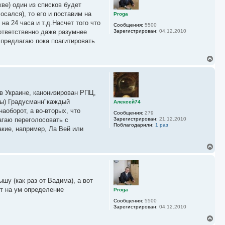
у
ве) один из списков будет
т
ь
осался), то его и поставим на
Proga
с
а 24 часа и т.д.Насчет того что
Сообщения:
5500
я
ответственно даже разумнее
Зарегистрирован:
04.12.2010
к
 предлагаю пока поагитировать
н
а
ч
В
а
е
л
р
у
н
у
в Украине, канонизирован РПЦ,
т
ь
зы) Градусманн"каждый
Алексей74
с
аоборот, а во-вторых, что
Сообщения:
279
я
агаю переголосовать с
Зарегистрирован:
21.12.2010
к
Поблагодарили:
1 раз
кие, например, Ла Вей или
н
а
ч
В
а
е
л
р
у
н
у
шу (как раз от Вадима), а вот
т
ь
т на ум определение
Proga
с
Сообщения:
5500
я
Зарегистрирован:
04.12.2010
к
н
В
а