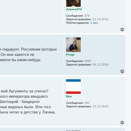
у
у
т
ь
Алексей74
с
Сообщения:
279
я
Зарегистрирован:
21.12.2010
к
Поблагодарили:
1 раз
н
а
В
ч
е
а
р
л
н
у
у
 и лидирует. Россиянам (которых
т
ь
 Он мне кажется не
Proga
с
ивели бы какие-нибудь
Сообщения:
5500
я
Зарегистрирован:
04.12.2010
к
н
В
а
е
ч
р
а
н
л
у
у
 мой.Аргументы за списки?
т
ь
ского императора введшего
Moe
с
 Шептицкий - бандерлог
Сообщения:
240
я
зные виденья были. Или того
Зарегистрирован:
12.12.2010
к
быча читал в детстве у Лагина,
н
а
ч
В
а
е
л
р