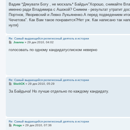
о
Вадим *Дякувати Богу , не москаль* Байдыч"Хорошо, снимайте Вла
б
именно ради Владимира с Ашокой? Снимем - результат утратит дос
щ
е
Портнов, Яворивский и Левко Лукьяненко.А перед подведением итог
н
Чечетова". Как Вам такое понравится?Нет уж. Как написано так нап
и
е
нуля)
Re: Самый выдающийся религиозный деятель в истории
С
Joanna
»
29 дек 2010, 04:02
о
о
голосовать по одному кандидатусписком неверно
б
щ
е
н
и
е
Re: Самый выдающийся религиозный деятель в истории
С
SkeliCK
»
29 дек 2010, 05:29
о
о
За Байдыча! Но лучше отдельно по каждому кандидату.
б
щ
е
н
и
е
Re: Самый выдающийся религиозный деятель в истории
С
Proga
»
29 дек 2010, 07:36
о