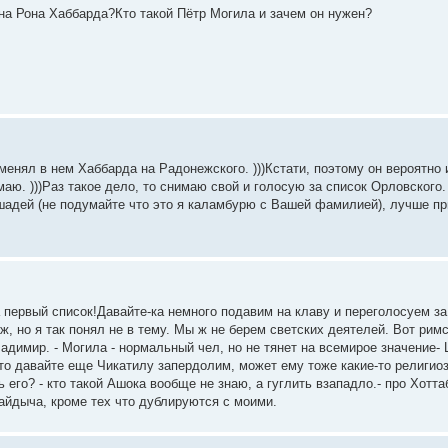
 на Рона Хаббарда?Кто такой Пётр Могила и зачем он нужен?
оменял в нем Хаббарда на Радонежского. )))Кстати, поэтому он вероятно
ю. )))Раз такое дело, то снимаю свой и голосую за список Орловского.
адей (не подумайте что это я каламбурю с Вашей фамилией), лучше пр
 первый список!Давайте-ка немного подавим на клаву и переголосуем за
ж, но я так понял не в тему. Мы ж не берем светских деятелей. Вот рим
адимир. - Могила - нормальный чел, но не тянет на всемирое значение-
 А то давайте еще Чикатилу запердолим, может ему тоже какие-то религио
его? - кто такой Ашока вообще не знаю, а гуглить взападло.- про Хотта
айдыча, кроме тех что дублируются с моими.