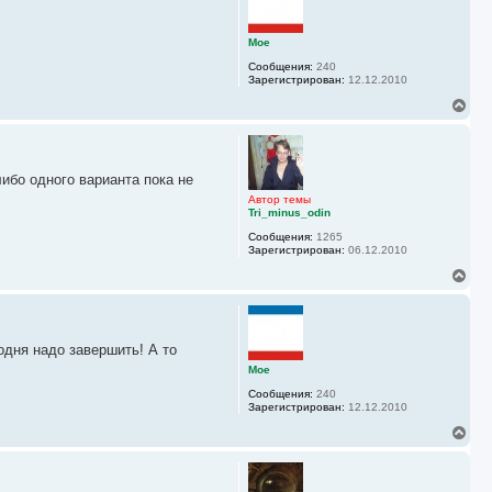
у
у
т
ь
Moe
с
Сообщения:
240
я
Зарегистрирован:
12.12.2010
к
н
В
а
е
ч
р
а
н
л
у
у
ибо одного варианта пока не
т
ь
Автор темы
с
Tri_minus_odin
я
Сообщения:
1265
к
Зарегистрирован:
06.12.2010
н
а
В
ч
е
а
р
л
н
у
у
одня надо завершить! А то
т
ь
Moe
с
Сообщения:
240
я
Зарегистрирован:
12.12.2010
к
н
В
а
е
ч
р
а
н
л