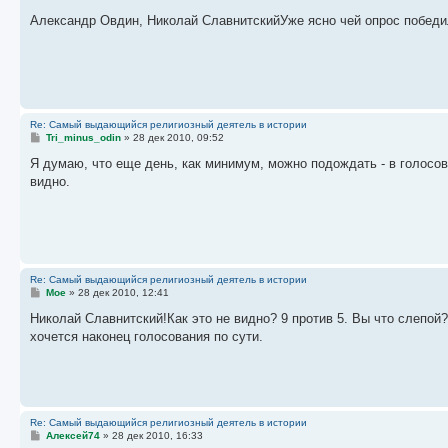
о
о
Александр Овдин, Николай СлавнитскийУже ясно чей опрос победи
б
щ
е
н
и
е
Re: Самый выдающийся религиозный деятель в истории
С
Tri_minus_odin
»
28 дек 2010, 09:52
о
о
Я думаю, что еще день, как минимум, можно подождать - в голосов
б
видно.
щ
е
н
и
е
Re: Самый выдающийся религиозный деятель в истории
С
Moe
»
28 дек 2010, 12:41
о
о
Николай Славнитский!Как это не видно? 9 против 5. Вы что слепо
б
хочется наконец голосования по сути.
щ
е
н
и
е
Re: Самый выдающийся религиозный деятель в истории
С
Алексей74
»
28 дек 2010, 16:33
о