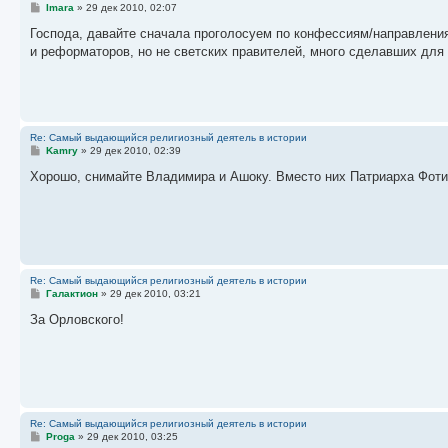
С
Imara
»
29 дек 2010, 02:07
о
о
Господа, давайте сначала проголосуем по конфессиям/направления
б
и реформаторов, но не светских правителей, много сделавших для 
щ
е
н
и
е
Re: Самый выдающийся религиозный деятель в истории
С
Kamry
»
29 дек 2010, 02:39
о
о
Хорошо, снимайте Владимира и Ашоку. Вместо них Патриарха Фотия
б
щ
е
н
и
е
Re: Самый выдающийся религиозный деятель в истории
С
Галактион
»
29 дек 2010, 03:21
о
о
За Орловского!
б
щ
е
н
и
е
Re: Самый выдающийся религиозный деятель в истории
С
Proga
»
29 дек 2010, 03:25
о