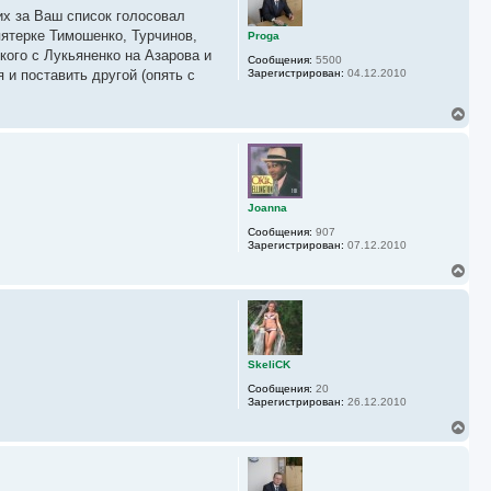
у
у
их за Ваш список голосовал
т
ь
ятерке Тимошенко, Турчинов,
Proga
с
кого с Лукьяненко на Азарова и
Сообщения:
5500
я
 и поставить другой (опять с
Зарегистрирован:
04.12.2010
к
н
а
В
ч
е
а
р
л
н
у
у
т
ь
Joanna
с
Сообщения:
907
я
Зарегистрирован:
07.12.2010
к
н
В
а
е
ч
р
а
н
л
у
у
т
ь
SkeliCK
с
Сообщения:
20
я
Зарегистрирован:
26.12.2010
к
н
В
а
е
ч
р
а
н
л
у