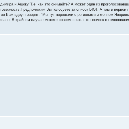
димира и Ашоку"Т.е. как это снимайте? А может один из проголосовавш
товерность.Предположим Вы голосуете за список БЮТ. А там в первой п
ов Вам вдруг говорят: "Мы тут порешали с регионами и меняем Яворивс
исано! В крайнем случае можете совсем снять этот список с голосования