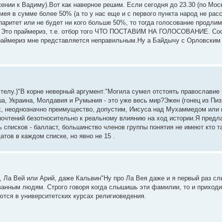
ении к Вадиму).Вот как наверное решим. Если сегодня до 23.30 (по Моск
мея в сумме более 50% (а то у нас еще и с первого пункта народ не расс
аритет или не будет ни кого больше 50%, то тогда голосование продлим н
ого. Это праймериз, т.е. отбор того ЧТО ПОСТАВИМ НА ГОЛОСОВАНИЕ. Со
праймериз мне представляется неправильным.Ну а Байдычу с Орловским
телу.)"В корне неверный аргумент."Могила сумел отстоять православие 
а, Украина, Молдавия и Румыния - это уже весь мир?Эжен (гонец из Пи
х, неоднозначно преимущество, допустим, Иисуса над Мухаммедом или н
почтений безотносительно к реальному влиянию на ход истории.Я предл
списков - балласт, большинство членов группы понятия не имеют кто та
тов в каждом списке, но явно не 15 .
 Ла Вей или Арий, даже Кальвин"Ну про Ла Вея даже и я первый раз слы
ванным людям. Строго говоря когда слышишь эти фамилии, то и приходи
тся в университетских курсах религиоведения.