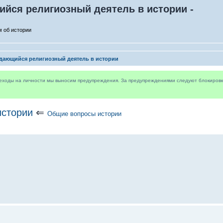
ся религиозный деятель в истории -
 об истории
ающийся религиозный деятель в истории
реходы на личности мы выносим предупреждения. За предупреждениями следуют блокировки 
истории
⇐
Общие вопросы истории