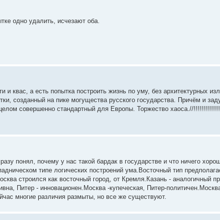
ытке одно удалить, исчезают оба.
ти и квас, а есть попытка построить жизнь по уму, без архитектурных и
ытки, созданный на пике могущества русского государства. Причём и за
целом совершенно стандартный для Европы. Торжество хаоса.//!!!!!!!!!!!!
разу понял, почему у нас такой бардак в государстве и что ничего хоро
ападническом типе логических построений ума.Восточный тип предполага
осква строился как восточный город, от Кремля.Казань - аналогичный п
ивна, Питер - инновационен.Москва -купеческая, Питер-политичен.Москв
йчас многие различия размыты, но все же существуют.