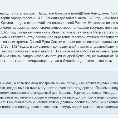
 народ, этта электорат. Народ все больше в поле)))Иван Чемоданов=Она 
тория города Москвы" И.Е. Забелин-достойная книга.1325 год - начинае
 Кремля — одна из величайших святынь всей России. Несколько веков 
енчали на царство, короновали императоров, оглашали государственные
 1326 году, когда великий князь Иван Калита и святитель Петр заложил
чком к строительству послужило обретение Москвой статуса первопрест
ать главным храмом Святой Руси.Самым старым сохранившимся зданием 
 1425—1427 годах и сохранился до наших дней, является древнейшим из
 тех пор собор не расписывался. Но в интерьере собора (в оконных пр
й был иноком Андроникова монастыря.Андрей Кулешов, не ожидал от Ва
го, слышал от американцев, у нас в Диснейленде, тоже такое есть.
 и квас, а есть попытка построить жизнь по уму, без архитектурных изл
ытки, созданный на пике могущества русского государства. Причём и за
 в целом совершенно стандартный для Европы. Торжество хаоса. Никогда 
дарстве и что ничего хорошего ожидать не приходится. Как в воду глядел
них. Они ошибались.А насчёт всяких древних росписей, резьбы и скульпту
и половина народу испокон века чем-нибудь подобным только и занимал