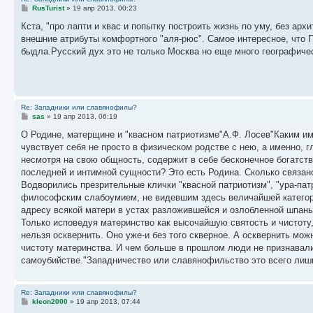
С
RusTurist
»
19 апр 2013, 00:23
о
о
Кста, "про лапти и квас и попытку построить жизнь по уму, без ар
б
внешние атрибуты комфортного "аля-рюс". Самое интересное, что П
щ
е
быдла.Русский дух это не только Москва но еще много географичес
н
и
е
Re: Западники или славянофилы?
С
sas
»
19 апр 2013, 06:19
о
о
О Родине, матерщине и "квасном патриотизме"А.Ф. Лосев"Каким им
б
чувствует себя не просто в физическом родстве с нею, а именно, г
щ
е
несмотря на свою общность, содержит в себе бесконечное богатство
н
последней и интимной сущности? Это есть Родина. Сколько связан
и
е
Водворились презрительные клички "квасной патриотизм", "ура-пат
философским слабоумием, не видевшим здесь величайшей категори
адресу всякой матери в устах разложившейся и озлобленной шпаны
Только исповедуя материнство как высочайшую святость и чистоту,
нельзя осквернить. Оно уже-и без того скверное. А осквернить мо
чистоту материнства. И чем больше в прошлом люди не признавали
самоубийстве."Западничество или славянофильство это всего ли
Re: Западники или славянофилы?
С
kleon2000
»
19 апр 2013, 07:44
о