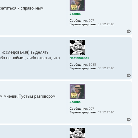
н
у
братиться к справочным
т
ь
Joanna
с
Сообщения:
907
я
Зарегистрирован:
07.12.2010
к
н
В
а
е
ч
р
а
н
л
у
у
о исследования) выделять
т
ь
о не поймет, либо ответит, что
Nastenochek
с
Сообщения:
1985
я
Зарегистрирован:
08.12.2010
к
н
В
а
е
ч
р
а
н
л
у
у
ем мнении.Пустым разговором
т
ь
Joanna
с
Сообщения:
907
я
Зарегистрирован:
07.12.2010
к
н
В
а
е
ч
р
а
н
л
у