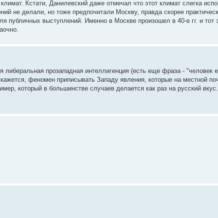
климат. Кстати, Данилевский даже отмечал что этот климат слегка исп
ий не делали, но тоже предпочитали Москву, правда скорее практическ
ля публичных выступлений. Именно в Москве произошел в 40-е гг. и тот
аочно.
я либеральная прозападная интеллигенция (есть еще фраза - "человек е
 кажется, феномен приписывать Западу явления, которые на местной по
имер, который в большинстве случаев делается как раз на русский вкус.