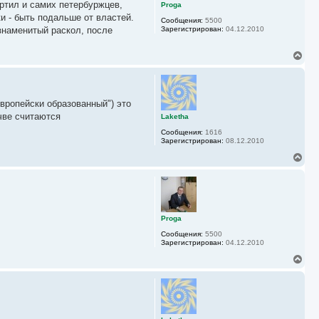
ь
ортил и самих петербуржцев,
Proga
с
и - быть подальше от властей.
Сообщения:
5500
я
 знаменитый раскол, после
Зарегистрирован:
04.12.2010
к
н
а
В
ч
е
а
р
л
н
у
у
вропейски образованный") это
т
ь
чве считаются
Laketha
с
Сообщения:
1616
я
Зарегистрирован:
08.12.2010
к
н
В
а
е
ч
р
а
н
л
у
у
т
ь
Proga
с
Сообщения:
5500
я
Зарегистрирован:
04.12.2010
к
н
В
а
е
ч
р
а
н
л
у
у
т
ь