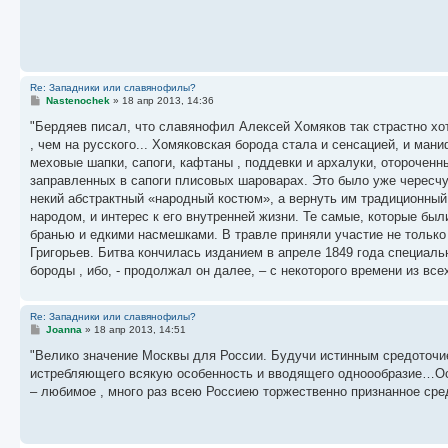
щ
е
н
и
е
Re: Западники или славянофилы?
С
Nastenochek
»
18 апр 2013, 14:36
о
о
"Бердяев писал, что славянофил Алексей Хомяков так страстно хо
б
, чем на русского... Хомяковская борода стала и сенсацией, и ма
щ
е
меховые шапки, сапоги, кафтаны , поддевки и архалуки, оторочен
н
заправленных в сапоги плисовых шароварах. Это было уже чересчу
и
е
некий абстрактный «народный костюм», а вернуть им традиционный 
народом, и интерес к его внутренней жизни. Те самые, которые б
бранью и едкими насмешками. В травле приняли участие не только
Григорьев. Битва кончилась изданием в апреле 1849 года специальн
бороды , ибо, - продолжал он далее, – с некоторого времени из вс
Re: Западники или славянофилы?
С
Joanna
»
18 апр 2013, 14:51
о
о
"Велико значение Москвы для России. Будучи истинным средоточие
б
истребляющего всякую особенность и вводящего одноообразие…Осо
щ
е
– любимое , много раз всею Россиею торжественно признанное сред
н
и
е