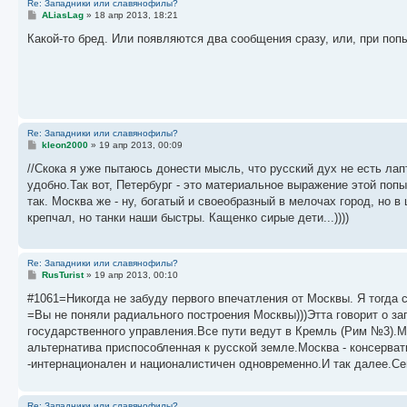
Re: Западники или славянофилы?
С
ALiasLag
»
18 апр 2013, 18:21
о
о
Какой-то бред. Или появляются два сообщения сразу, или, при поп
б
щ
е
н
и
е
Re: Западники или славянофилы?
С
kleon2000
»
19 апр 2013, 00:09
о
о
//Скока я уже пытаюсь донести мысль, что русский дух не есть лап
б
удобно.Так вот, Петербург - это материальное выражение этой поп
щ
е
так. Москва же - ну, богатый и своеобразный в мелочах город, но в 
н
крепчал, но танки наши быстры. Кащенко сирые дети...))))
и
е
Re: Западники или славянофилы?
С
RusTurist
»
19 апр 2013, 00:10
о
о
#1061=Никогда не забуду первого впечатления от Москвы. Я тогда с
б
=Вы не поняли радиального построения Москвы)))Этта говорит о з
щ
е
государственного управления.Все пути ведут в Кремль (Рим №3).М
н
альтернатива приспособленная к русской земле.Москва - консерват
и
е
-интернационален и националистичен одновременно.И так далее.Се
Re: Западники или славянофилы?