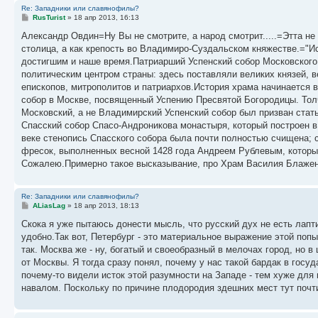
Re: Западники или славянофилы?
С
RusTurist
»
18 апр 2013, 16:13
о
о
Александр Овдин=Ну Вы не смотрите, а народ смотрит.....=Этта не
б
столица, а как крепость во Владимиро-Суздальском княжестве.="Ис
щ
е
достигшим и наше время.Патриарший Успенский собор Московского
н
политическим центром страны: здесь поставляли великих князей, в
и
е
епископов, митрополитов и патриархов.История храма начинается в
собор в Москве, посвященный Успению Пресвятой Богородицы. Тол
Московский, а не Владимирский Успенский собор был призван ст
Спасский собор Спасо-Андроникова монастыря, который построен в
веке стенопись Спасского собора была почти полностью счищена; с
фресок, выполненных весной 1428 года Андреем Рублевым, которы
Сожалею.Примерно такое высказывание, про Храм Василия Блаженно
Re: Западники или славянофилы?
С
ALiasLag
»
18 апр 2013, 18:13
о
о
Скока я уже пытаюсь донести мысль, что русский дух не есть лапти
б
удобно.Так вот, Петербург - это материальное выражение этой поп
щ
е
так. Москва же - ну, богатый и своеобразный в мелочах город, но
н
от Москвы. Я тогда сразу понял, почему у нас такой бардак в госу
и
е
почему-то видели исток этой разумности на Западе - тем хуже для 
навалом. Поскольку по причине плодородия здешних мест тут почт