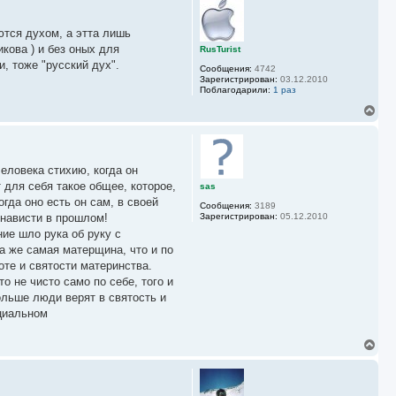
л
н
у
у
ются духом, а этта лишь
т
ь
кова ) и без оных для
RusTurist
с
, тоже "русский дух".
Сообщения:
4742
я
Зарегистрирован:
03.12.2010
к
Поблагодарили:
1 раз
н
а
В
ч
е
а
р
л
н
у
у
еловека стихию, когда он
т
ь
 для себя такое общее, которое,
sas
с
гда оно есть он сам, в своей
Сообщения:
3189
я
енависти в прошлом!
Зарегистрирован:
05.12.2010
к
ие шло рука об руку с
н
а
 же самая матерщина, что и по
ч
те и святости материнства.
а
 не чисто само по себе, того и
л
у
ольше люди верят в святость и
оциальном
В
е
р
н
у