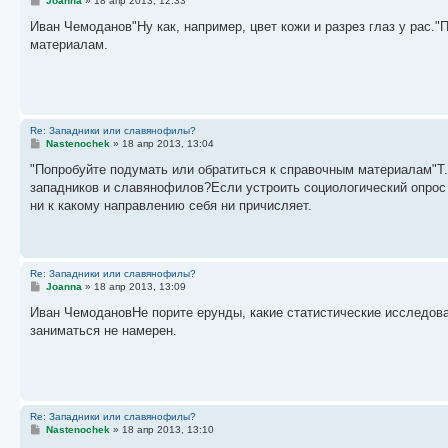
Joanna
»
18 апр 2013, 12:33
о
о
Иван Чемоданов"Ну как, например, цвет кожи и разрез глаз у рас
б
материалам.
щ
е
н
и
е
Re: Западники или славянофилы?
С
Nastenochek
»
18 апр 2013, 13:04
о
о
"Попробуйте подумать или обратиться к справочным материалам"Т.е
б
западников и славянофилов?Если устроить социологический опрос (
щ
е
ни к какому направлению себя ни причисляет.
н
и
е
Re: Западники или славянофилы?
С
Joanna
»
18 апр 2013, 13:09
о
о
Иван ЧемодановНе порите ерунды, какие статистические исследов
б
заниматься не намерен.
щ
е
н
и
е
Re: Западники или славянофилы?
С
Nastenochek
»
18 апр 2013, 13:10
о