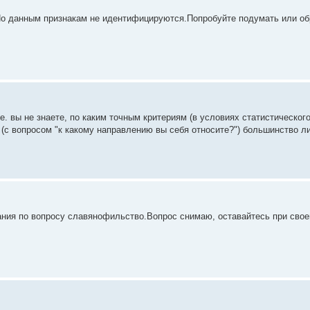
."По данным признакам не идентифицируются.Попробуйте подумать или о
. вы не знаете, по каким точным критериям (в условиях статистическог
с вопросом "к какому направлению вы себя относите?") большинство либ
ания по вопросу славянофильство.Вопрос снимаю, оставайтесь при сво