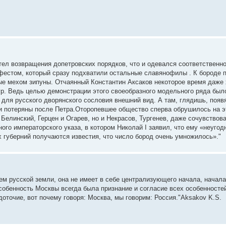
тел возвращения допетровских порядков, что и одевался соответственн
нифестом, который сразу подхватили остальные славянофилы . К бороде 
ные мехом зипуны. Отчаянный Константин Аксаков некоторое время даже 
р. Ведь целью демонстрации этого своеобразного модельного ряда был
для русского дворянского сословия внешний вид. А там, глядишь, появ
ыли потеряны после Петра.Оторопевшее общество сперва обрушилось на 
 Белинский, Герцен и Огарев, но и Некрасов, Тургенев, даже сочувств
ого императорского указа, в котором Николай I заявил, что ему «неугод
ех губерний получаются известия, что число бород очень умножилось»."
м русской земли, она не имеет в себе централизующего начала, начала
бенность Москвы всегда была признание и согласие всех особенностей
оточие, вот почему говоря: Москва, мы говорим: Россия."Aksakov K.S.