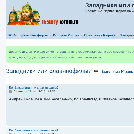
Западники или 
Правление Рюрика. Форум об и
Исторический форум
История России
Правление Рюрика
Западн
Дорогие друзья! Это форум об истории, а не о форумчанах. За любое хамство и пе
приходится. Будьте терпимее к своим оппонентам, пожалуйста
Западники или славянофилы?
⇐
Правление Рюрик
Re: Западники или славянофилы?
С
Joanna
»
18 апр 2013, 12:32
о
о
Андрей Кулешов#1044Веселенько, по военному, и главное безапелля
б
щ
е
н
и
е
Re: Западники или славянофилы?
С