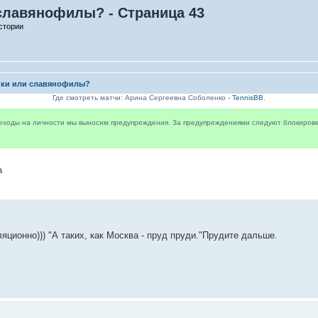
славянофилы? - Страница 43
стории
ики или славянофилы?
Где смотреть матчи: Арина Сергеевна Соболенко -
TennisBB
.
реходы на личности мы выносим предупреждения. За предупреждениями следуют блокировки 
а
ционно))) "А таких, как Москва - пруд пруди."Прудите дальше.