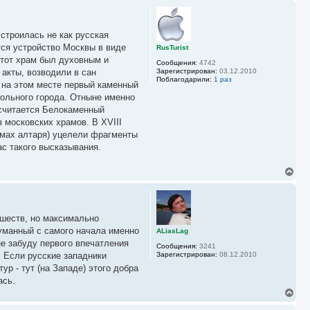
ч
р
а
н
л
у
у
строилась не как русская
т
ь
тся устройство Москвы в виде
RusTurist
с
этот храм был духовным и
Сообщения:
4742
я
 акты, возводили в сан
Зарегистрирован:
03.12.2010
к
Поблагодарили:
1 раз
и на этом месте первый каменный
н
а
ольного города. Отныне именно
ч
считается Белокаменный
а
 московских храмов. В XVIII
л
у
оемах алтаря) уцелели фрагменты
с такого высказывания.
В
е
р
н
у
ишеств, но максимально
т
ь
думанный с самого начала именно
ALiasLag
с
не забуду первого впечатления
Сообщения:
3241
я
. Если русские западники
Зарегистрирован:
08.12.2010
к
р - тут (на Западе) этого добра
н
а
ась.
ч
В
а
е
л