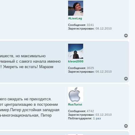
р
у
н
у
т
ь
ALiasLag
с
Сообщения:
3241
я
Зарегистрирован:
08.12.2010
к
н
В
а
е
ч
р
а
н
л
у
у
злишеств, но максимально
т
ь
думанный с самого начала именно
kleon2000
с
!!! Умереть не встать! Маразм
Сообщения:
3025
я
Зарегистрирован:
06.12.2010
к
н
В
а
е
ч
р
а
н
л
у
у
шего ожидать не приходится.
т
ь
ет централизацию в построении
RusTurist
с
ример.Питер достойная западная
Сообщения:
4742
я
а-многонациональная, Питер
Зарегистрирован:
03.12.2010
к
Поблагодарили:
1 раз
н
а
В
ч
е
а
р