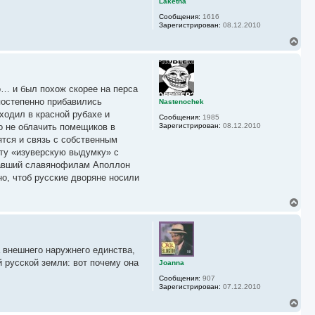
Laketha
с
Сообщения:
1616
я
Зарегистрирован:
08.12.2010
к
н
В
а
е
ч
р
а
н
л
у
у
о… и был похож скорее на перса
т
ь
постепенно прибавились
Nastenochek
с
ходил в красной рубахе и
Сообщения:
1985
я
о не облачить помещиков в
Зарегистрирован:
08.12.2010
к
ятся и связь с собственным
н
а
эту «изуверскую выдумку» с
ч
овавший славянофилам Аполлон
а
но, чтоб русские дворяне носили
л
у
В
е
р
н
у
 внешнего наружнего единства,
т
ь
 русской земли: вот почему она
Joanna
с
Сообщения:
907
я
Зарегистрирован:
07.12.2010
к
н
В
а
е