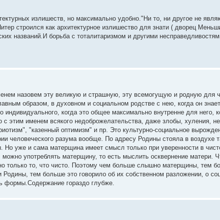
хитектурных излишеств, но максимально удобно."Ни то, ни другое не явля
итер строился как архитектурное излишество для знати ( дворец Меньши
ких названий.И борьба с тоталитаризмом и другими несправедливостями
енем назовем эту великую и страшную, эту всемогущую и родную для ч
лавным образом, в духовном и социальном родстве с нею, когда он знает
 индивидуального, когда это общее максимально внутренне для него, ко
о с этим именем всякого недоброжелательства, даже злобы, хуления, н
риотизм", "казенный оптимизм" и пр. Это культурно-социальное вырожден
и человеческого разума вообще. По адресу Родины стояла в воздухе та
. Но уже и сама матерщина имеет смысл только при уверенности в чисто
 можно употреблять матерщину, то есть мыслить осквернение матери. Что
жно только то, что чисто. Поэтому чем больше слышно матерщины, тем б
 Родины, тем больше это говорило об их собственном разложении, о с
шь формы.Содержание гораздо глубже.