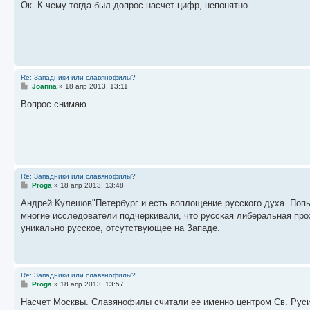
о
Ок. К чему тогда был допрос насчет цифр, непонятно.
б
щ
е
н
и
е
Re: Западники или славянофилы?
С
Joanna
»
18 апр 2013, 13:11
о
о
Вопрос снимаю.
б
щ
е
н
и
е
Re: Западники или славянофилы?
С
Proga
»
18 апр 2013, 13:48
о
о
Андрей Кулешов"Петербург и есть воплощение русского духа. Попы
б
многие исследователи подчеркивали, что русская либеральная проз
щ
е
уникально русское, отсутствующее на Западе.
н
и
е
Re: Западники или славянофилы?
С
Proga
»
18 апр 2013, 13:57
о
о
Насчет Москвы. Славянофилы считали ее именно центром Св. Руси
б