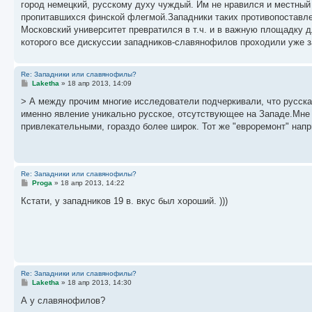
город немецкий, русскому духу чуждый. Им не нравился и местный 
щ
е
пропитавшихся финской флегмой.Западники таких противопоставлен
н
Московский университет превратился в т.ч. и в важную площадку д
и
е
которого все дискуссии западников-славянофилов проходили уже з
Re: Западники или славянофилы?
С
Laketha
»
18 апр 2013, 14:09
о
о
> А между прочим многие исследователи подчеркивали, что русска
б
именно явление уникально русское, отсутствующее на Западе.Мне
щ
е
привлекательными, гораздо более широк. Тот же "евроремонт" напр
н
и
е
Re: Западники или славянофилы?
С
Proga
»
18 апр 2013, 14:22
о
о
Кстати, у западников 19 в. вкус был хороший. )))
б
щ
е
н
и
е
Re: Западники или славянофилы?
С
Laketha
»
18 апр 2013, 14:30
о
о
А у славянофилов?
б