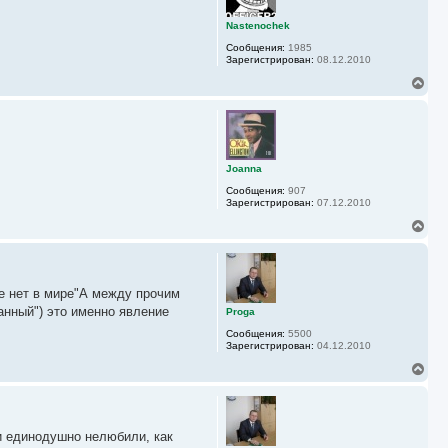
у
т
ь
Nastenochek
с
Сообщения:
1985
я
Зарегистрирован:
08.12.2010
к
н
В
а
е
ч
р
а
н
л
у
у
т
ь
Joanna
с
Сообщения:
907
я
Зарегистрирован:
07.12.2010
к
н
В
а
е
ч
р
а
н
л
у
у
ше нет в мире"А между прочим
т
ь
анный") это именно явление
Proga
с
Сообщения:
5500
я
Зарегистрирован:
04.12.2010
к
н
В
а
е
ч
р
а
н
л
у
у
и единодушно нелюбили, как
т