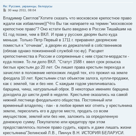
Re: Русские, украинцы, белорусы
С
30 мар 2011, 08:04
о
о
Владимир Светлов"Хотите сказать что московское крепостное право
б
ждали как избавление))"Что Вы так напираете на термин "московское
щ
е
крепостное право"? Оно кстати было введено в России Тишайшим на
н
61 год позже, чем в ВКЛ. И прав у русских дворян было куда
и
е
меньше. Только Петр Первый в 1711 г. приравнял дворянские
поместья к "отчинам", а дворян из держателей в собственников
(обязав однако пожизненной службой гос-ву). Расцвет
крепостничества в России и сопряженные с ним страсти-мордасти -
куда позже. То ли дело ВКЛ. "Статут 1588 г. ввел срок розыска
беглых крестьян до 20 лет. Он лишил права крестьян перехода и
зачислял в положение непохожих людей тех, кто прожил на земле
феодала 10 лет. Крестьянин стал объектом залога, купли-продажи,
как с землей, так и без нее. С каждым годом увеличивалась
барщина, чинш, натуральный оброк. В некоторых имениях барщина
доходила до шести дней в неделю. Крестьяне оказались на самой
нижней лестнице феодального общества. Постоянный или
временный владелец - пан - в любое время мог отнять у крестьянина
землю, переселить его в другое место, продать со всем
имуществом, землей или без нее, заложить за определенную
денежную сумму. Покупателю или кредитору при этом
предоставлялось полное право судить, карать и даже лишать жизни
крестьянина"Зелинский Л.В., Пинчук В.Н. ИСТОРИЯ БЕЛАРУСИ.