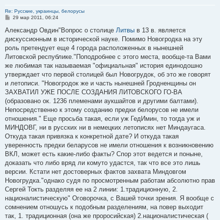
Re: Русские, украинцы, белорусы
С
29 мар 2011, 06:24
о
о
Александр Овдин"Вопрос о столице
Литвы
в 13 в. является
б
дискуссионным в исторической науке. Помимо Новогродка на эту
щ
е
роль претендует еще 4 города расположенных в нынешней
н
Литовской республике."Поподробнее с этого места, вообще-та Вами
и
е
же любимая так называемая "официальная" история единодошно
утверждает что первой столицей был Новогрудок, об это же говорят
и летописи. "Новогродок же и часть нынешней Гродненщины он
ЗАХВАТИЛ УЖЕ ПОСЛЕ СОЗДАНИЯ ЛИТОВСКОГО ГО-ВА
(образовано ок. 1236 племенами аукшайтов и другими балтами).
Непосредственно к этому созданию предки белорусов не имели
отношения." Еще просьба такая, если уж ГедИмин, то тогда уж и
МИНДОВГ, ни в русских ни в немецких летописях нет Миндаугаса.
Откуда такая привязка к конкретной дате? И откуда такая
уверенность предки беларусов не имели отношения к возникновению
ВКЛ, может есть какие-либо факты? Спор этот ведется и поныне,
доказать что либо вряд ли комуто удастся, так что все это лишь
версии. Кстати нет достоверных фактов захвата Миндовгом
Новогрудка."однако судя по просмотренным работам абсолютно прав
Сергей Токть разделяя ее на 2 линии: 1.традиционную, 2.
националистическую" Оговорочка, с Вашей точки зрения. Я вообще с
сомнением отношусь к подобным разделениям, на повер выходит
так, 1. традиционная (она же проросийская) 2.националистическая (