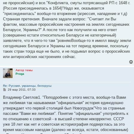
не проросийская) и все."Конфликта, смуты потрясающей РП с 1648 г.
(Россия присоединилась в 1654)"Надо же, оказывается
"присоединилась" вообще-то вторжение (агрессия, нападение и т.д)
Странная претензия. Вначале задали вопрос: "Считает ли Вы
фактом, массовые проросийские настроения на землях сегоднешних
Беларуси, Украины?" А после того как получили на него ответ
(совершенно кстати относительно Беларуси не категоричный)
заявляете, что я чего-то там "ровняюВообще-то я имелл ввиду земли
сегодняшних Беларуси и Украины на тот период времени, поскольку
таких стран тогда еще не было, и не подымал вопрос о проросийских
или антиросийских настроениях сейчас.
Автор темы
Proga
Re: Русские, украинцы, белорусы
С
29 мар 2011, 07:33
о
о
Владимир Светлов1. "Поподробнее с этого места, вообще-та Вами
б
же любимая так называемая "официальная" история единодошно
щ
е
утверждает что первой столицей был Новогрудок"Что за странные
н
пассажи "Вами же любимая". Понятие "официальная" употреблять к
и
е
по отношению к советской - в высшей степени некорректно. СССР
уже 18 лет как нет и советская историография подверглась за это
время массовым наездам (далеко не всегда, кстати, обоснованным)