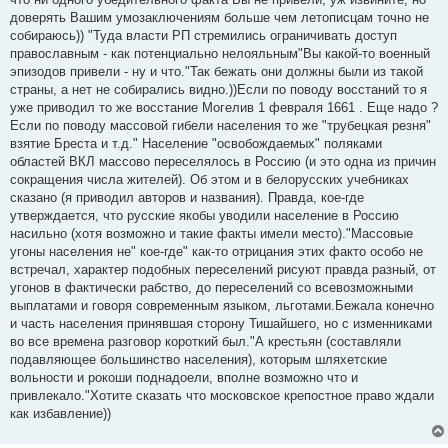
доверять Вашим умозаключениям больше чем летописцам точно не
собираюсь)) "Туда власти РП стремились ограничивать доступ
православным - как потенциально нелояльным"Вы какой-то военный
эпизодов привели - ну и что."Так бежать они должны были из такой
страны, а нет не собирались видно.))Если по поводу восстаний то я
уже приводил то же восстание Могелив 1 февраля 1661 . Еще надо ?
Если по поводу массовой гибели населения то же "трубецкая резня"
взятие Бреста и т.д." Население "освобождаемых" поляками
областей ВКЛ массово переселялось в Россию (и это одна из причин
сокращения числа жителей). Об этом и в белорусских учебниках
сказано (я приводил авторов и названия). Правда, кое-где
утверждается, что русские якобы уводили население в Россию
насильно (хотя возможно и такие факты имели место)."Массовые
угоны населения не" кое-где" как-то отрицания этих факто особо не
встречал, характер подобных переселений рисуют правда разный, от
угонов в фактически рабство, до переселений со всевозможными
выплатами и говоря современным языком, льготами.Бежала конечно
и часть населения принявшая сторону Тишайшего, но с изменниками
во все времена разговор короткий был."А крестьян (составляли
подавляющее большинство населения), которым шляхетские
вольности и рокоши поднадоели, вполне возможно что и
привлекало."Хотите сказать что московское крепостное право ждали
как избавление))