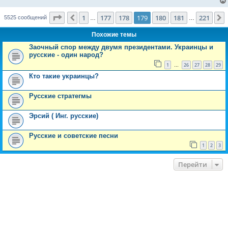
Страница
179
из
221
1
177
178
179
180
181
221
Пред.
5525 сообщений
…
…
Похожие темы
Заочный спор между двумя президентами. Украинцы и
русские - один народ?
1
26
27
28
29
…
Кто такие украинцы?
Русские стратегмы
Эрсий ( Инг. русские)
Русские и советские песни
1
2
3
Перейти