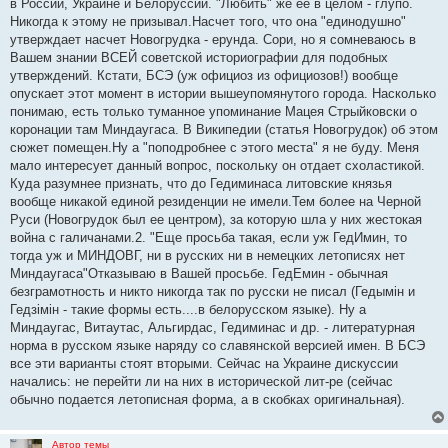
в России, Украине и Белоруссии. "Любить" же ее в целом - глупо.
Никогда к этому не призывал.Насчет того, что она "единодушно"
утверждает насчет Новогрудка - ерунда. Сори, но я сомневаюсь в
Вашем знании ВСЕЙ советской историографии для подобных
утверждений. Кстати, БСЭ (уж официоз из официозов!) вообще
опускает этот момент в истории вышеупомянутого города. Насколько
понимаю, есть только туманное упоминание Мацея Стрыйковски о
коронации там Миндаугаса. В Википедии (статья Новогрудок) об этом
сюжет помещен.Ну а "поподробнее с этого места" я не буду. Меня
мало интересует данный вопрос, поскольку он отдает схоластикой.
Куда разумнее признать, что до Гедиминаса литовские князья
вообще никакой единой резиденции не имели.Тем более на Черной
Руси (Новогрудок был ее центром), за которую шла у них жестокая
война с галичанами.2. "Еще просьба такая, если уж ГедИмин, то
тогда уж и МИНДОВГ, ни в русских ни в немецких летописях нет
Миндаугаса"Отказываю в Вашей просьбе. ГедЕмин - обычная
безграмотность и никто никогда так по русски не писал (Гедымін и
Гедзімін - такие формы есть....в белорусском языке). Ну а
Миндаугас, Витаутас, Альгирдас, Гедиминас и др. - литературная
норма в русском языке наряду со славянской версией имен. В БСЭ
все эти варианты стоят вторыми. Сейчас на Украине дискуссии
начались: не перейти ли на них в исторической лит-ре (сейчас
обычно подается летописная форма, а в скобках оригинальная).
Автор темы