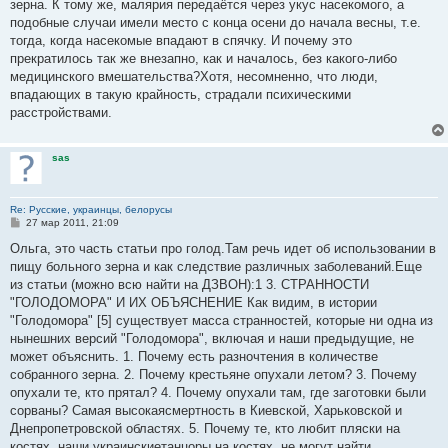
е
зерна. К тому же, малярия передаётся через укус насекомого, а
подобные случаи имели место с конца осени до начала весны, т.е.
тогда, когда насекомые впадают в спячку. И почему это
прекратилось так же внезапно, как и началось, без какого-либо
медицинского вмешательства?Хотя, несомненно, что люди,
впадающих в такую крайность, страдали психическими
расстройствами.
sas
Re: Русские, украинцы, белорусы
С
27 мар 2011, 21:09
о
о
Ольга, это часть статьи про голод.Там речь идет об использовании в
б
пищу больного зерна и как следствие различных заболеваний.Еще
щ
е
из статьи (можно всю найти на ДЗВОН):1 3. СТРАННОСТИ
н
"ГОЛОДОМОРА" И ИХ ОБЪЯСНЕНИЕ Как видим, в истории
и
е
"Голодомора" [5] существует масса странностей, которые ни одна из
нынешних версий "Голодомора", включая и наши предыдущие, не
может объяснить. 1. Почему есть разночтения в количестве
собранного зерна. 2. Почему крестьяне опухали летом? 3. Почему
опухали те, кто прятал? 4. Почему опухали там, где заготовки были
сорваны? Самая высокаясмертность в Киевской, Харьковской и
Днепропетровской областях. 5. Почему те, кто любит пляски на
костях, наши украинскиетанцоры на костях, не могут найти