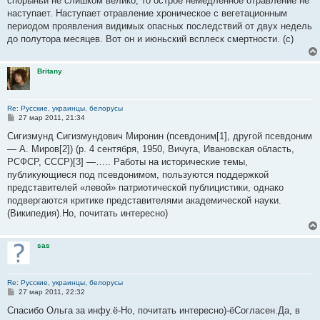
спорыньи не слишком велико, то острое немедленное отравление не
наступает. Наступает отравление хроническое с вегетационным
периодом проявления видимых опасных последствий от двух недель
до полутора месяцев. Вот он и июньский всплеск смертности. (с)
Britany
Re: Русские, украинцы, белорусы
С
27 мар 2011, 21:34
о
о
Сигизмунд Сигизмундович Миронин (псевдоним[1], другой псевдоним
б
— А. Миров[2]) (р. 4 сентября, 1950, Вичуга, Ивановская область,
щ
е
РСФСР, СССР)[3] —….. Работы на исторические темы,
н
публикующиеся под псевдонимом, пользуются поддержкой
и
е
представителей «левой» патриотической публицистики, однако
подвергаются критике представителями академической науки.
(Википедия).Но, почитать интересно)
sas
Re: Русские, украинцы, белорусы
С
27 мар 2011, 22:32
о
о
Спасибо Ольга за инфу.ё-Но, почитать интересно)-ёСогласен.Да, в
б