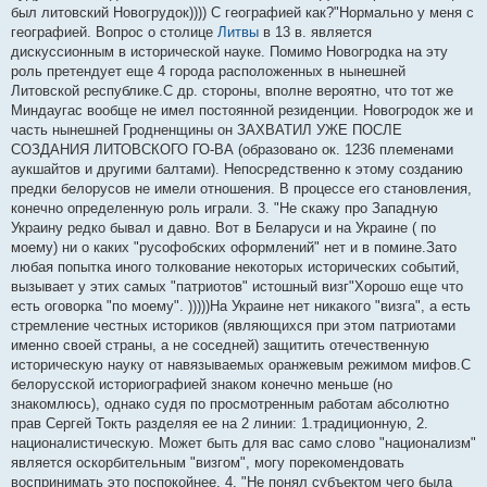
е
был литовский Новогрудок)))) С географией как?"Нормально у меня с
н
географией. Вопрос о столице
Литвы
в 13 в. является
и
е
дискуссионным в исторической науке. Помимо Новогродка на эту
роль претендует еще 4 города расположенных в нынешней
Литовской республике.С др. стороны, вполне вероятно, что тот же
Миндаугас вообще не имел постоянной резиденции. Новогродок же и
часть нынешней Гродненщины он ЗАХВАТИЛ УЖЕ ПОСЛЕ
СОЗДАНИЯ ЛИТОВСКОГО ГО-ВА (образовано ок. 1236 племенами
аукшайтов и другими балтами). Непосредственно к этому созданию
предки белорусов не имели отношения. В процессе его становления,
конечно определенную роль играли. 3. "Не скажу про Западную
Украину редко бывал и давно. Вот в Беларуси и на Украине ( по
моему) ни о каких "русофобских оформлений" нет и в помине.Зато
любая попытка иного толкование некоторых исторических событий,
вызывает у этих самых "патриотов" истошный визг"Хорошо еще что
есть оговорка "по моему". )))))На Украине нет никакого "визга", а есть
стремление честных историков (являющихся при этом патриотами
именно своей страны, а не соседней) защитить отечественную
историческую науку от навязываемых оранжевым режимом мифов.С
белорусской историографией знаком конечно меньше (но
знакомлюсь), однако судя по просмотренным работам абсолютно
прав Сергей Токть разделяя ее на 2 линии: 1.традиционную, 2.
националистическую. Может быть для вас само слово "национализм"
является оскорбительным "визгом", могу порекомендовать
воспринимать это поспокойнее. 4. "Не понял субъектом чего была