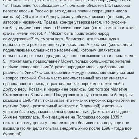
"в". Население "освобождаемых" поляками областей ВКЛ массово
переселялось в Россию (и это одна из причин сокращения числа
жителей). Об этом и в белорусских учебниках сказано (я приводил
авторов и названия). Правда, кое-где утверждается, что русские
якобы уводили население в Россию насильно (хотя возможно и такие
факты имели место). 4. "Может быть привлекало народ
самодержавие?"Ну смотря кого. Возможно, что привыкшую к
вольностям и рокошам шляхту и несильно. А крестьян (составляли
подавляющее большинство населения), которым шляхетские
вольности и рокоши поднадоели, вполне возможно что и привлекало.
5. "Может быть православие? Может, только большинство жителей
не были православными"А разве народные массы добровольно
рвались "в Унию"? О соотношениях между православными-униатами
- вопрос спорный. Очень часто насильственный захват униатами
православного прихода трактовался как переход его жителей в
другую веру. Кстати, и иерархи не рвались. Как того же Милетия
Смотрицкого обламывали! Поддержка которую оказывали белорусы
козакам в 1648-49 гг. показывает что никаких глубоких корней Уния не
пустила (здесь разительный контраст с Галичиной) и истинных
униатов было куда меньше чем формальных. Да кстати и позднее
Уния не прижилась. Ликвидация ее на Полоцком соборе 1839 г.
никакого возмущения у подавляющего большинства верующих не
вызвала (то ли дело попытка внедрять Унию после 1596 - тогда все
бурлило!)