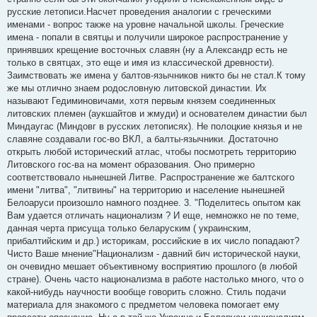
русские летописи.Насчет проведения аналогии с греческими
именами - вопрос также на уровне начальной школы. Греческие
имена - попали в святцы и получили широкое распространение у
принявших крещение восточных славян (ну а Александр есть не
только в святцах, это еще и имя из классической древности).
Заимствовать же имена у балтов-язычников никто бы не стал.К тому
же мы отлично знаем родословную литовской династии. Их
называют Гедиминовичами, хотя первым князем соединенных
литовских племен (аукшайтов и жмуди) и основателем династии был
Миндаугас (Миндовг в русских летописях). Не полоцкие князья и не
славяне создавали гос-во ВКЛ, а балты-язычники. Достаточно
открыть любой исторический атлас, чтобы посмотреть территорию
Литовского гос-ва на момент образования. Оно примерно
соответствовало нынешней Литве. Распространение же балтского
имени "литва", "литвины" на территорию и население нынешней
Белоаруси произошло намного позднее. 3. "Поделитесь опытом как
Вам удается отличать национализм ? И еще, немножко не по теме,
данная черта присуща только беларуским ( украинским,
прибалтийским и др.) историкам, российские в их число попадают?
Чисто Ваше мнение"Национализм - давний бич исторической науки,
он очевидно мешает объективному восприятию прошлого (в любой
стране). Очень часто национализма в работе настолько много, что о
какой-нибудь научности вообще говорить сложно. Стиль подачи
материала для знакомого с предметом человека помогает ему