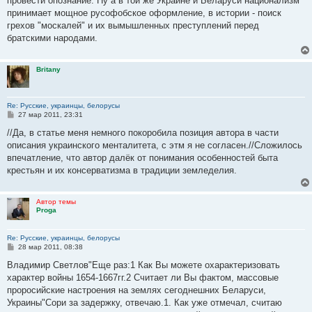
провести опознание. Ну а в той же Украине и Беларуси национализм
принимает мощное русофобское оформление, в истории - поиск
грехов "москалей" и их вымышленных преступлений перед
братскими народами.
Britany
Re: Русские, украинцы, белорусы
С
27 мар 2011, 23:31
о
о
//Да, в статье меня немного покоробила позиция автора в части
б
описания украинского менталитета, с этм я не согласен.//Сложилось
щ
е
впечатление, что автор далёк от понимания особенностей быта
н
крестьян и их консерватизма в традиции земледелия.
и
е
Автор темы
Proga
Re: Русские, украинцы, белорусы
С
28 мар 2011, 08:38
о
о
Владимир Светлов"Еще раз:1 Как Вы можете охарактеризовать
б
характер войны 1654-1667гг.2 Считает ли Вы фактом, массовые
щ
е
проросийские настроения на землях сегоднешних Беларуси,
н
Украины"Сори за задержку, отвечаю.1. Как уже отмечал, считаю
и