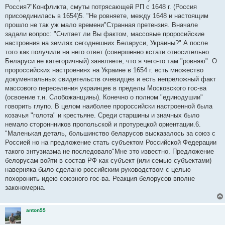
Россия?"Конфликта, смуты потрясающей РП с 1648 г. (Россия
присоединилась в 1654)5. "Не ровняете, между 1648 и настоящим
прошло не так уж мало времени"Странная претензия. Вначале
задали вопрос: "Считает ли Вы фактом, массовые проросийские
настроения на землях сегоднешних Беларуси, Украины?" А после
того как получили на него ответ (совершенно кстати относительно
Беларуси не категоричный) заявляете, что я чего-то там "ровняю". О
пророссийских настроениях на Украине в 1654 г. есть множество
документальных свидетельств очевидцев и есть непреложный факт
массового переселения украинцев в пределы Московского гос-ва
(освоение т.н. Слобожанщины). Конечно о полном "единодушии"
говорить глупо. В целом наиболее пророссийски настроенной была
козачья "голота" и крестьяне. Среди старшины и значных было
немало стороннников пропольской и протурецкой ориентации.6.
"Маленькая деталь, большинство беларусов высказалось за союз с
Россией но на предложение стать субъектом Российской Федерации
такого энтузиазма не последовало"Мне это известно. Предложение
белорусам войти в состав РФ как субъект (или семью субъектами)
наверняка было сделано российским руководством с целью
похоронить идею союзного гос-ва. Реакция белорусов вполне
закономерна.
anton55