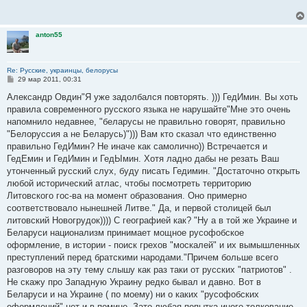
щ
е
н
и
anton55
е
Re: Русские, украинцы, белорусы
С
29 мар 2011, 00:31
о
о
Александр Овдин"Я уже задолбался повторять. ))) ГедИмин. Вы хоть
б
правила современного русского языка не нарушайте"Мне это очень
щ
е
напомнило недавнее, "беларусы не правильно говорят, правильно
н
"Белоруссия а не Беларусь)"))) Вам кто сказал что единственно
и
е
правильно ГедИмин? Не иначе как самолично)) Встречается и
ГедЕмин и ГедИмин и ГедЫмин. Хотя ладно дабы не резать Ваш
утонченный русский слух, буду писать Гедимин. "Достаточно открыть
любой исторический атлас, чтобы посмотреть территорию
Литовского гос-ва на момент образования. Оно примерно
соответствовало нынешней Литве." Да, и первой столицей был
литовский Новогрудок)))) С географией как? "Ну а в той же Украине и
Беларуси национализм принимает мощное русофобское
оформление, в истории - поиск грехов "москалей" и их вымышленных
преступлений перед братскими народами."Причем больше всего
разговоров на эту тему слышу как раз таки от русских "патриотов" .
Не скажу про Западную Украину редко бывал и давно. Вот в
Беларуси и на Украине ( по моему) ни о каких "русофобских
оформлений" нет и в помине. Зато любая попытка иного толкование