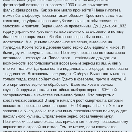
фотографий истощенных вовремя 1933 г. и им приходится
фальсифицировать. Как же все могло произойти? Наша гипотеза
может быть сформулирована таким образом. Крестьяне вышли из
колхозов, не убрали зерно или убрали ночью, чтобы соседи не
заложили и прятали. Зерна было не провеянным. До 1 декабря 1932
года у украинских крестьян только законного авансового, а потому
более-менее нормально обработанного зерна было вполне
достаточно. А еще было нормальное же зерно, выданное на
трудодни. Кроме того в деревне было зерно 20% единоличников. И
были другие продукты питания. Поэтому спрятанное по ямам зерно
оставалось нетронутым. После этого - необходимо дождаться
возможности воспользоваться ворованным зерном из ям. А они у
многих - далеко. Да даже если и недалеко, а в огороде, то все равно
- под снегом. Выкопаешь - все увидят. Отберут. Выкапывать можно
только тогда, когда сойдет снег. Где-то в феврале, где-то в марте. И
это спрятанное зерно не обработано. Даже колхозы в рамках
круговой поруки держали в потайных амбарах зерно с 60%-ной
засоренностью - в качестве семенного фонда! Что говорить о
крестьянских запасах! В марте начался рост смертности, который
несколько приостановился в апреле. Но 18 апреля Пасха. У кого и
запасов не было, добыл тем или иным способом зерно или муку для
пасхального кулича.. Отравленное зерно, отравленную муку.
Практически все село оказалось причастным к этому православному
пиршеству с отравой на столе. Тем не менее, если количество