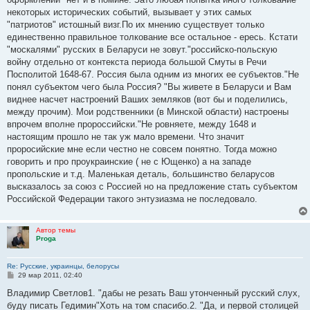
некоторых исторических событий, вызывает у этих самых
"патриотов" истошный визг.По их мнению существует только
единественно правильное толкование все остальное - ересь. Кстати
"москалями" русских в Беларуси не зовут."российско-польскую
войну отдельно от контекста периода большой Смуты в Речи
Посполитой 1648-67. Россия была одним из многих ее субъектов."Не
понял субъектом чего была Россия? "Вы живете в Беларуси и Вам
виднее насчет настроений Ваших земляков (вот бы и поделились,
между прочим). Мои родственники (в Минской области) настроены
впрочем вполне пророссийски."Не ровняете, между 1648 и
настоящим прошло не так уж мало времени. Что значит
проросийские мне если честно не совсем понятно. Тогда можно
говорить и про проукраинские ( не с Ющенко) а на западе
пропольские и т.д. Маленькая деталь, большинство беларусов
высказалось за союз с Россией но на предложение стать субъектом
Российской Федерации такого энтузиазма не последовало.
Автор темы
Proga
Re: Русские, украинцы, белорусы
С
29 мар 2011, 02:40
о
о
Владимир Светлов1. "дабы не резать Ваш утонченный русский слух,
б
буду писать Гедимин"Хоть на том спасибо.2. "Да, и первой столицей
щ