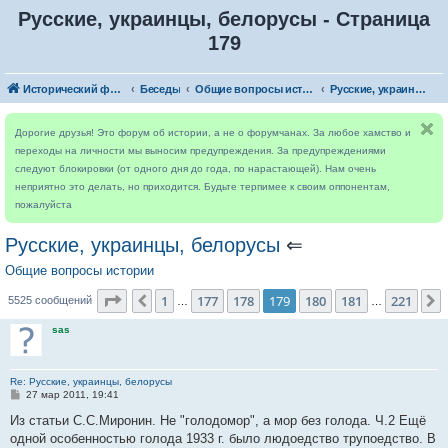
Русские, украинцы, белорусы - Страница
179
Исторический форум
Беседы
Общие вопросы истории
Русские, украинцы, белорусы
Дорогие друзья! Это форум об истории, а не о форумчанах. За любое хамство и
переходы на личности мы выносим предупреждения. За предупреждениями
следуют блокировки (от одного дня до года, по нарастающей). Нам очень
неприятно это делать, но приходится. Будьте терпимее к своим оппонентам,
пожалуйста
Русские, украинцы, белорусы
⇐
Общие вопросы истории
Страница
179
из
221
1
177
178
179
180
181
221
Пред.
5525 сообщений
…
…
sas
Re: Русские, украинцы, белорусы
С
27 мар 2011, 19:41
о
о
Из статьи С.С.Миронин. Не "голодомор", а мор без голода. Ч.2 Ещё
б
одной особенностью голода 1933 г. было людоедство трупоедство. В
щ