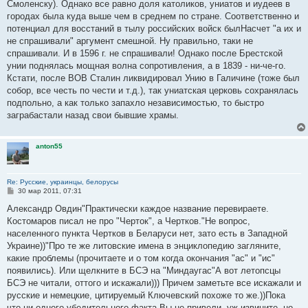
Смоленску). Однако все равно доля католиков, униатов и иудеев в
и
е
городах была куда выше чем в среднем по стране. Соответственно и
потенциал для восстаний в тылу российских войск былНасчет "а их и
не спрашивали" аргумент смешной. Ну правильно, таки не
спрашивали. И в 1596 г. не спрашивали! Однако после Брестской
унии поднялась мощная волна сопротивления, а в 1839 - ни-че-го.
Кстати, после ВОВ Сталин ликвидировал Унию в Галичине (тоже был
собор, все честь по чести и т.д.), так униатская церковь сохранялась
подпольно, а как только запахло независимостью, то быстро
заграбастали назад свои бывшие храмы.
anton55
Re: Русские, украинцы, белорусы
С
30 мар 2011, 07:31
о
о
Александр Овдин"Практически каждое название перевираете.
б
Костомаров писал не про "Черток", а Чертков."Не вопрос,
щ
е
населенного пункта Чертков в Беларуси нет, зато есть в Западной
н
Украине))"Про те же литовские имена в энциклопедию загляните,
и
е
какие проблемы (прочитаете и о том когда окончания "ас" и "ис"
появились). Или щелкните в БСЭ на "Миндаугас"А вот летопсцы
БСЭ не читали, оттого и искажали))) Причем заметьте все искажали и
русские и немецкие, цитируемый Ключевский похоже то же.))Пока
что ни одного убедительного факта Вы не привели, уж извините, но