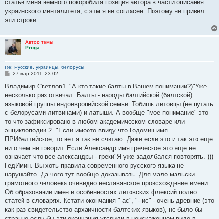
статье меня немного покоробила позиция автора в части описания
щ
е
украинского менталитета, с этм я не согласен. Поэтому не привел
н
эти строки.
и
е
Автор темы
Proga
Re: Русские, украинцы, белорусы
С
27 мар 2011, 23:02
о
о
Владимир Светлов1. "А кто такие балты в Вашем понимании?)"Уже
б
несколько раз отвечал. Балты - народы балтийской (балтской)
щ
е
языковой группы индоевропейской семьи. Тобишь литовцы (не путать
н
с белорусами-литвинами) и латыши. А вообще "мое понимание" это
и
е
то что зафиксировано в любом академическом словаре или
энциклопедии.2. "Если имеете ввиду что Гедемин имя
ПРИбалтийское, то нет я так не считаю. Даже если это и так это еще
ни о чем не говорит. Если Александр имя греческое это еще не
означает что все александры - греки"Я уже задолбался повторять. )))
ГедИмин. Вы хоть правила современного русского языка не
нарушайте. Да чего тут вообще доказывать. Для мало-мальски
грамотного человека очевидно неславянское происхождение имени.
Об образовании имен и особенностях литовских флексий полно
статей в словарях. Кстати окончания "-ас", "- ис" - очень древние (это
как раз свидетельство архаичности балтских языков), но было бы
странно если бы эти окончания угодили в неискаженном виде в