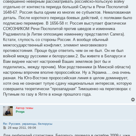
е
совершенно неверным рассматривать российско-польскую войну
отдельно от контекста периода большой Смуты в Речи Посполитой
1648-67. Россия была одним из многих ее субъектов. Немаловажная
деталь. После короткого периода боевых действий, с поляками было
подписано перемирие. В 1656-58 гг. Россия выступает фактически
СОЮЗНИКОМ Речи Посполитой против шведов и изменника
Радзивилла (в Литве оппозицию изменнику представлял Сапега).
Кстати, глупость со стороны России. А вообще обычный
межгосударственный конфликт, элемент многовекового
противостояния. Проще буде ответить чем он не был. Он не был
войной между русскими и белорусами.2. Вы живете в Беларуси и
Вам виднее насчет настроений Ваших земляков (вот бы и
поделились, между прочим). Мои родственники (в Минской области)
настроены впрочем вполне пророссийски. Ну а Украина.....она очень
разная. На Юго-Востоке пророссийская линия в целом доминирует,
хотя она не означает тупую сдачу национальных интересов, которую
совершила теоретически "прозападная" Тимошенко на переговорах с
Путиным по газу в Ялте в конце прошлого года.
Автор темы
Proga
Re: Русские, украинцы, белорусы
С
28 мар 2011, 09:06
о
о
Для любителей статистики. Беларусь провела в октябре 2009 г. уже