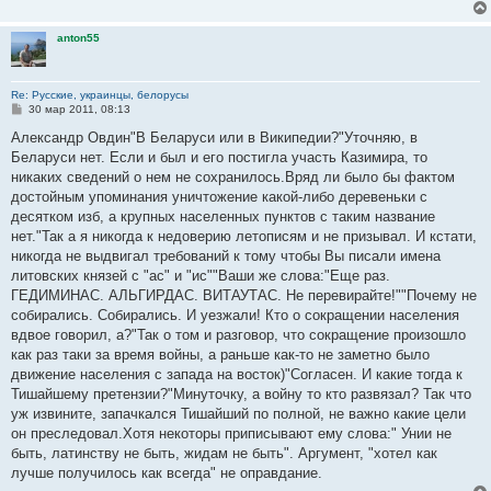
anton55
Re: Русские, украинцы, белорусы
С
30 мар 2011, 08:13
о
о
Александр Овдин"В Беларуси или в Википедии?"Уточняю, в
б
Беларуси нет. Если и был и его постигла участь Казимира, то
щ
е
никаких сведений о нем не сохранилось.Вряд ли было бы фактом
н
достойным упоминания уничтожение какой-либо деревеньки с
и
е
десятком изб, а крупных населенных пунктов с таким название
нет."Так а я никогда к недоверию летописям и не призывал. И кстати,
никогда не выдвигал требований к тому чтобы Вы писали имена
литовских князей с "ас" и "ис""Ваши же слова:"Еще раз.
ГЕДИМИНАС. АЛЬГИРДАС. ВИТАУТАС. Не перевирайте!""Почему не
собирались. Собирались. И уезжали! Кто о сокращении населения
вдвое говорил, а?"Так о том и разговор, что сокращение произошло
как раз таки за время войны, а раньше как-то не заметно было
движение населения с запада на восток)"Согласен. И какие тогда к
Тишайшему претензии?"Минуточку, а войну то кто развязал? Так что
уж извините, запачкался Тишайший по полной, не важно какие цели
он преследовал.Хотя некоторы приписывают ему слова:" Унии не
быть, латинству не быть, жидам не быть". Аргумент, "хотел как
лучше получилось как всегда" не оправдание.