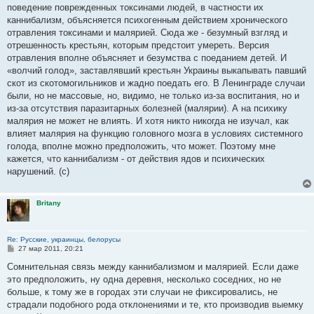
поведение поврежденных токсинами людей, в частности их
каннибализм, объясняется психогенным действием хронического
отравления токсинами и малярией. Сюда же - безумный взгляд и
отрешенность крестьян, которым предстоит умереть. Версия
отравления вполне объясняет и безумства с поеданием детей. И
«волчий голод», заставлявший крестьян Украины выкапывать павший
скот из скотомогильников и жадно поедать его. В Ленинграде случаи
были, но не массовые, но, видимо, не только из-за воспитания, но и
из-за отсутствия паразитарных болезней (малярии). А на психику
малярия не может не влиять. И хотя никто никогда не изучал, как
влияет малярия на функцию головного мозга в условиях системного
голода, вполне можно предположить, что может. Поэтому мне
кажется, что каннибализм - от действия ядов и психических
нарушений. (с)
Britany
Re: Русские, украинцы, белорусы
С
27 мар 2011, 20:21
о
о
Сомнительная связь между каннибализмом и малярией. Если даже
б
это предположить, ну одна деревня, несколько соседних, но не
щ
е
больше, к тому же в городах эти случаи не фиксировались, не
н
страдали подобного рода отклонениями и те, кто производив выемку
и