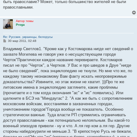
быть православие? Может, только большинство жителей не были
православными.
Автор темы
Proga
Re: Русские, украинцы, белорусы
С
30 мар 2011, 02:48
о
о
Владимир Светлов1. "Кроме как у Костомарова нигде нет сведений о
б
захвате Могилева не говоря уже о несуществующем городе
щ
е
Черток"Практически каждое название перевираете. Костомаров
н
писал не про "Черток", а Чертков. У Вас и про шведов в Друе "нигде
и
е
не было сведений", пока энциклопедию не ткнули. Но мне что же, по
каждому такому незнакомому Вам факту искать неопровержимые
доказательства? Извините, но этак жизни не хватит. )))Про те же
литовские имена в энциклопедию загляните, какие проблемы
(прочитаете и о том когда окончания "ас" и "ис" появились). Или
щелкните в БСЭ на "Миндаугас" 2. "А как же быть с сопротивлением
московским войскам, восстаниями в захваченных городах,
уничтожением городов"Города вообще не показатель. Особенно
стратегически важные. Туда власти РП стремились ограничивать
доступ православным - как потенциально нелояльным. Вы какой-то
военный эпизодов привели - ну и что. А ля гер ком а ля гер. Другие
стороны набедокурили не меньше.3. "В крепостную Русь не бежали,
бежали из неё"Ну кто "из" (мятежные бояре, старообрядцы), а кто и