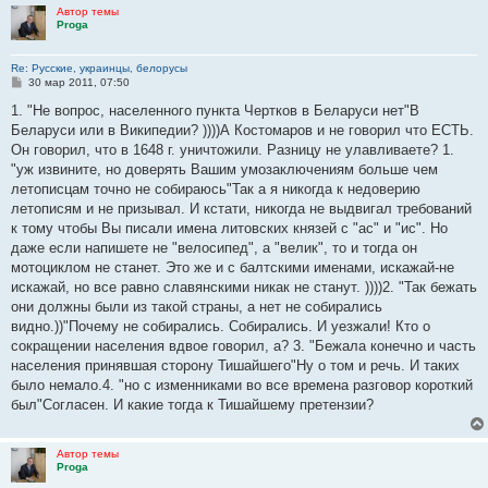
Автор темы
Proga
Re: Русские, украинцы, белорусы
С
30 мар 2011, 07:50
о
о
1. "Не вопрос, населенного пункта Чертков в Беларуси нет"В
б
Беларуси или в Википедии? ))))А Костомаров и не говорил что ЕСТЬ.
щ
е
Он говорил, что в 1648 г. уничтожили. Разницу не улавливаете? 1.
н
"уж извините, но доверять Вашим умозаключениям больше чем
и
е
летописцам точно не собираюсь"Так а я никогда к недоверию
летописям и не призывал. И кстати, никогда не выдвигал требований
к тому чтобы Вы писали имена литовских князей с "ас" и "ис". Но
даже если напишете не "велосипед", а "велик", то и тогда он
мотоциклом не станет. Это же и с балтскими именами, искажай-не
искажай, но все равно славянскими никак не станут. ))))2. "Так бежать
они должны были из такой страны, а нет не собирались
видно.))"Почему не собирались. Собирались. И уезжали! Кто о
сокращении населения вдвое говорил, а? 3. "Бежала конечно и часть
населения принявшая сторону Тишайшего"Ну о том и речь. И таких
было немало.4. "но с изменниками во все времена разговор короткий
был"Согласен. И какие тогда к Тишайшему претензии?
Автор темы
Proga