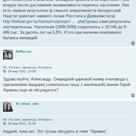
б
вторую после достижения независимости перепись населения. Уже
щ
е
есть первые результаты (в смысле оперативности белорусский
н
Нацстат работает намного лучше Росстата и Держкомстата).
и
е
http://belstat.gov.by/homep/ru/perepic/ ... .phpОднако
сами результаты
неутешительны. Население (1999-2009) сократилось с 10 045 до 9
489 тыс. За десять лет на 5,5%. И это при наличии позитивного
баланса миграций!
DeRax.net
Re: Русские, украинцы, белорусы
С
28 мар 2011, 10:00
о
о
Здравствуйте, Александр. Очередной цирковой номер пчеловода с
б
присвоением бандере( сознательно пишу с маленькой) звания Герой
щ
е
Украины еще не обсуждался?
н
и
е
Tri_minus_odin
Re: Русские, украинцы, белорусы
С
28 мар 2011, 11:18
о
о
Андрей, пока нет. Это лучше обсудить в теме "Украина".
б