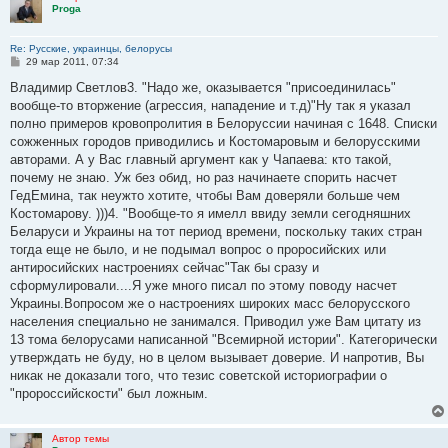
Proga
Re: Русские, украинцы, белорусы
С
29 мар 2011, 07:34
о
о
Владимир Светлов3. "Надо же, оказывается "присоединилась"
б
вообще-то вторжение (агрессия, нападение и т.д)"Ну так я указал
щ
е
полно примеров кровопролития в Белоруссии начиная с 1648. Списки
н
сожженных городов приводились и Костомаровым и белорусскими
и
е
авторами. А у Вас главный аргумент как у Чапаева: кто такой,
почему не знаю. Уж без обид, но раз начинаете спорить насчет
ГедЕмина, так неужто хотите, чтобы Вам доверяли больше чем
Костомарову. )))4. "Вообще-то я имелл ввиду земли сегодняшних
Беларуси и Украины на тот период времени, поскольку таких стран
тогда еще не было, и не подымал вопрос о проросийских или
антиросийских настроениях сейчас"Так бы сразу и
сформулировали....Я уже много писал по этому поводу насчет
Украины.Вопросом же о настроениях широких масс белорусского
населения специально не занимался. Приводил уже Вам цитату из
13 тома белорусами написанной "Всемирной истории". Категорически
утверждать не буду, но в целом вызывает доверие. И напротив, Вы
никак не доказали того, что тезис советской историографии о
"пророссийскости" был ложным.
Автор темы