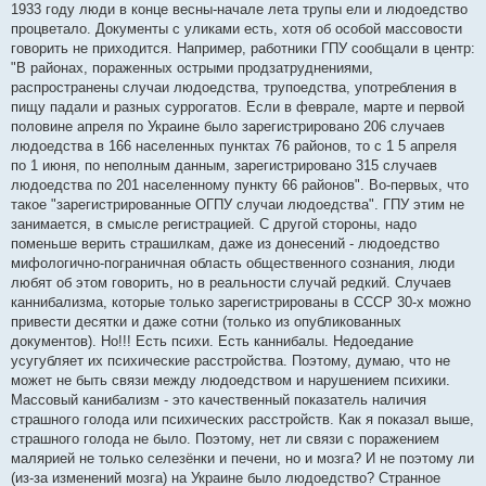
е
1933 году люди в конце весны-начале лета трупы ели и людоедство
н
процветало. Документы с уликами есть, хотя об особой массовости
и
е
говорить не приходится. Например, работники ГПУ сообщали в центр:
"В районах, пораженных острыми продзатруднениями,
распространены случаи людоедства, трупоедства, употребления в
пищу падали и разных суррогатов. Если в феврале, марте и первой
половине апреля по Украине было зарегистрировано 206 случаев
людоедства в 166 населенных пунктах 76 районов, то с 1 5 апреля
по 1 июня, по неполным данным, зарегистрировано 315 случаев
людоедства по 201 населенному пункту 66 районов". Во-первых, что
такое "зарегистрированные ОГПУ случаи людоедства". ГПУ этим не
занимается, в смысле регистрацией. С другой стороны, надо
поменьше верить страшилкам, даже из донесений - людоедство
мифологично-пограничная область общественного сознания, люди
любят об этом говорить, но в реальности случай редкий. Случаев
каннибализма, которые только зарегистрированы в СССР 30-х можно
привести десятки и даже сотни (только из опубликованных
документов). Но!!! Есть психи. Есть каннибалы. Недоедание
усугубляет их психические расстройства. Поэтому, думаю, что не
может не быть связи между людоедством и нарушением психики.
Массовый канибализм - это качественный показатель наличия
страшного голода или психических расстройств. Как я показал выше,
страшного голода не было. Поэтому, нет ли связи с поражением
малярией не только селезёнки и печени, но и мозга? И не поэтому ли
(из-за изменений мозга) на Украине было людоедство? Странное