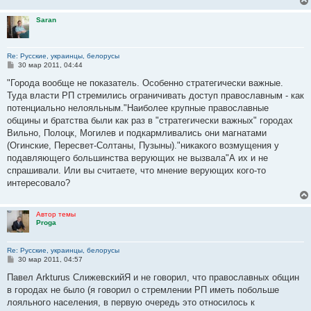
Saran
Re: Русские, украинцы, белорусы
С
30 мар 2011, 04:44
о
о
"Города вообще не показатель. Особенно стратегически важные.
б
Туда власти РП стремились ограничивать доступ православным - как
щ
е
потенциально нелояльным."Наиболее крупные православные
н
общины и братства были как раз в "стратегически важных" городах
и
е
Вильно, Полоцк, Могилев и подкармливались они магнатами
(Огинские, Пересвет-Солтаны, Пузыны)."никакого возмущения у
подавляющего большинства верующих не вызвала"А их и не
спрашивали. Или вы считаете, что мнение верующих кого-то
интересовало?
Автор темы
Proga
Re: Русские, украинцы, белорусы
С
30 мар 2011, 04:57
о
о
Павел Arkturus СлижевскийЯ и не говорил, что православных общин
б
в городах не было (я говорил о стремлении РП иметь побольше
щ
е
лояльного населения, в первую очередь это относилось к
н