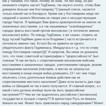
как у Чапаева: кто такой, почему не знаю. Уж без обид, но раз
и
е
начинаете спорить насчет ГедЕмина, так неужто хотите, чтобы Вам
доверяли больше чем Костомарову."Странный список, касается
только южной части Беларуси. Кроме как у Костомарова нигде нет
сведений о захвате Могилева не говоря уже о несуществующем
городе Черток. Я приводил Вам факты кровопролития на землях не
охваченных восстанием, а в так называемых "освобожденных"
городах факты восстаний против московских ( в летописях именно
московских) войск. По поводу ГедЕмина, я же сказал, спорить не
буду пускай ГедИмин даже если Кгедимин ( часто встречается в
летописях именно так). Кстати Вы не привели ни одного
убедительного факта Гедиминаса, Миндаугаса и т.д. что по этому
поводу Костомаров говорит))))" И напротив, Вы никак не доказали
того, что тезис советской историографии о "пророссийскости" был
ложным."А как же быть с сопротивлением московским войскам,
восстаниями в захваченных городах, уничтожением городов, резким
сокращением населения (повторяю, в местах не затронутых
восстанием) в конце концов война длившаясь 13 ! лет чем тогда
объяснить столь длительные боевые действия как не
сопротивлением местного населения? Даже если вычесть два года
войны со Швецией не так и мало получается. И главный вопрос, а с
какой стати должны вообще были бы быть проросийские
настроения??? Чем же так выделялось российское ( москвоское)
государство в лучшую сторону?? В крепостную Русь не бежали,
бежали из неё. Может быть привлекало народ самодержавие? Может