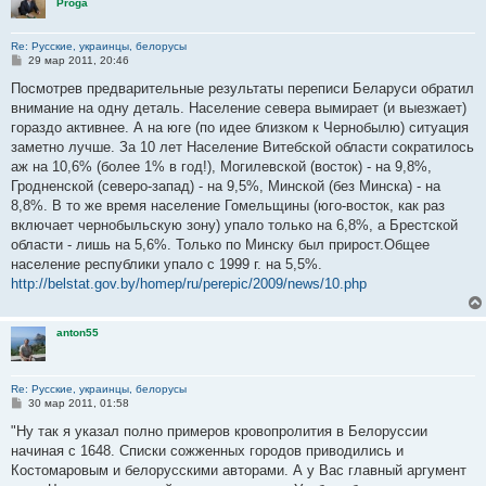
Proga
Re: Русские, украинцы, белорусы
С
29 мар 2011, 20:46
о
о
Посмотрев предварительные результаты переписи Беларуси обратил
б
внимание на одну деталь. Население севера вымирает (и выезжает)
щ
е
гораздо активнее. А на юге (по идее близком к Чернобылю) ситуация
н
заметно лучше. За 10 лет Население Витебской области сократилось
и
е
аж на 10,6% (более 1% в год!), Могилевской (восток) - на 9,8%,
Гродненской (северо-запад) - на 9,5%, Минской (без Минска) - на
8,8%. В то же время население Гомельщины (юго-восток, как раз
включает чернобыльскую зону) упало только на 6,8%, а Брестской
области - лишь на 5,6%. Только по Минску был прирост.Общее
население республики упало с 1999 г. на 5,5%.
http://belstat.gov.by/homep/ru/perepic/2009/news/10.php
anton55
Re: Русские, украинцы, белорусы
С
30 мар 2011, 01:58
о
о
"Ну так я указал полно примеров кровопролития в Белоруссии
б
начиная с 1648. Списки сожженных городов приводились и
щ
е
Костомаровым и белорусскими авторами. А у Вас главный аргумент
н