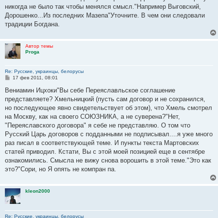
е
никогда не было так чтобы менялся смысл."Например Выговский,
Дорошенко...Из последних Мазепа"Уточните. В чем они следовали
традиции Богдана.
Автор темы
Proga
Re: Русские, украинцы, белорусы
С
17 фев 2011, 08:01
о
о
Вениамин Ицхоки"Вы себе Переяславльское соглашение
б
представляете? Хмельницкий (пусть сам договор и не сохранился,
щ
е
но последующее явно свидетельствует об этом), что Хмель смотрел
н
на Москву, как на своего СОЮЗНИКА, а не суверена?"Нет,
и
е
"Переяславского договора" я себе не представляю. О том что
Русский Царь договоров с подданными не подписывал....я уже много
раз писал в соответствующей теме. И пункты текста Мартовских
статей приводил. Кстати, Вы с этой моей позицией еще в сентябре
ознакомились. Смысла не вижу снова ворошить в этой теме."Это как
это?"Сори, но Я опять не компран па.
kleon2000
Re: Русские, украинцы, белорусы