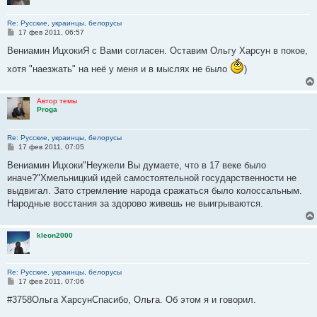
Re: Русские, украинцы, белорусы
С
17 фев 2011, 06:57
о
о
Вениамин ИцхокиЯ с Вами согласен. Оставим Ольгу Харсун в покое,
б
щ
хотя "наезжать" на неё у меня и в мыслях не было
)
е
н
и
е
Автор темы
Proga
Re: Русские, украинцы, белорусы
С
17 фев 2011, 07:05
о
о
Вениамин Ицхоки"Неужели Вы думаете, что в 17 веке было
б
иначе?"Хмельницкий идей самостоятельной государственности не
щ
е
выдвигал. Зато стремление народа сражаться было колоссальным.
н
Народные восстания за здорово живешь не выигрываются.
и
е
kleon2000
Re: Русские, украинцы, белорусы
С
17 фев 2011, 07:06
о
о
#3758Ольга ХарсунСпасибо, Ольга. Об этом я и говорил.
б
щ