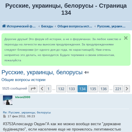
Русские, украинцы, белорусы - Страница
134
Исторический форум
Беседы
Общие вопросы истории
Русские, украинцы, белорусы
Дорогие друзья! Это форум об истории, а не о форумчанах. За любое хамство и
переходы на личности мы выносим предупреждения. За предупреждениями
следуют блокировки (от одного дня до года, по нарастающей). Нам очень
неприятно это делать, но приходится. Будьте терпимее к своим оппонентам,
пожалуйста
Русские, украинцы, белорусы
⇐
Общие вопросы истории
Страница
134
из
221
1
132
133
134
135
136
221
Пред.
5525 сообщений
…
…
kleon2000
Re: Русские, украинцы, белорусы
С
17 фев 2011, 06:23
о
о
#3753Александр Овдин"А как же можно вообще вести "державне
б
будівництво", если население еще не прониклось легитимностью
щ