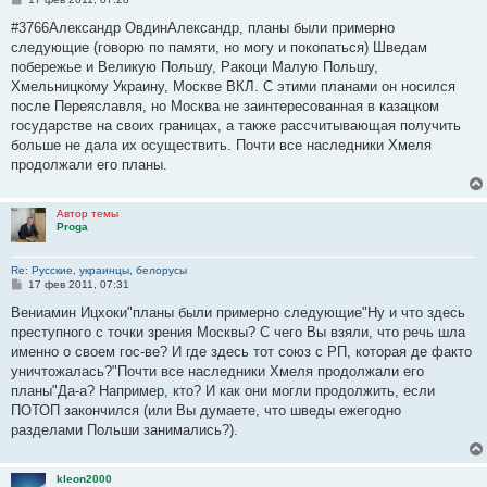
о
о
#3766Александр ОвдинАлександр, планы были примерно
б
следующие (говорю по памяти, но могу и покопаться) Шведам
щ
е
побережье и Великую Польшу, Ракоци Малую Польшу,
н
Хмельницкому Украину, Москве ВКЛ. С этими планами он носился
и
е
после Переяславля, но Москва не заинтересованная в казацком
государстве на своих границах, а также рассчитывающая получить
больше не дала их осуществить. Почти все наследники Хмеля
продолжали его планы.
Автор темы
Proga
Re: Русские, украинцы, белорусы
С
17 фев 2011, 07:31
о
о
Вениамин Ицхоки"планы были примерно следующие"Ну и что здесь
б
преступного с точки зрения Москвы? С чего Вы взяли, что речь шла
щ
е
именно о своем гос-ве? И где здесь тот союз с РП, которая де факто
н
уничтожалась?"Почти все наследники Хмеля продолжали его
и
е
планы"Да-а? Например, кто? И как они могли продолжить, если
ПОТОП закончился (или Вы думаете, что шведы ежегодно
разделами Польши занимались?).
kleon2000