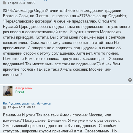
С
17 фев 2011, 08:09
о
о
#3775Александр ОвдинУточните. В чем они следовали традиции
б
Богдана.Сори, но Я опять не компран па.#3776Александр ОвдинНет,
щ
е
"Переяславского договора" я себе не представляю. О том что
н
Русский Царь договоров с подданными не подписывал....я уже много
и
е
раз писал в соответствующей теме. И пункты текста Мартовских
статей приводил. Кстати, Вы с этой моей позицией еще в сентябре
ознакомились. Смысла не вижу снова ворошить в этой теме.Не
припоминаю. И говорил не о подписях под цидулей, а именно об
отношении сторон к этому соглашению. Хотя нет, что то помню.
Помнится я Вам что то написал про угрозы казаков царю. Хороши
подданные! Так может быть все таки не подданные?)) А как Вам
принятие послов? Так все таки Хмель союзник Москве, или
изменник?
Автор темы
Proga
Re: Русские, украинцы, белорусы
С
17 фев 2011, 08:18
о
о
Вениамин Ицхоки"Так все таки Хмель союзник Москве, или
б
изменник?"Послушайте, Вениамин. Я же уже много раз ответил.
щ
е
Хмельницкий принял подданство и был подданным. С особым
н
статусом, широким кругом привилегий и т.д. Своевольным. Но
и