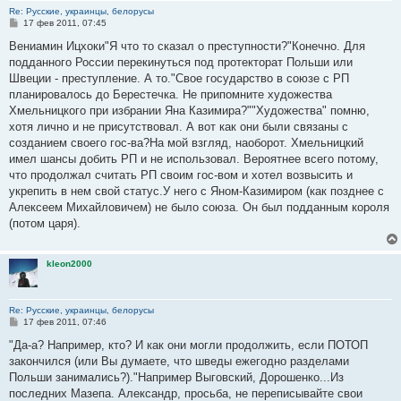
Re: Русские, украинцы, белорусы
С
17 фев 2011, 07:45
о
о
Вениамин Ицхоки"Я что то сказал о преступности?"Конечно. Для
б
подданного России перекинуться под протекторат Польши или
щ
е
Швеции - преступление. А то."Свое государство в союзе с РП
н
планировалось до Берестечка. Не припомните художества
и
е
Хмельницкого при избрании Яна Казимира?""Художества" помню,
хотя лично и не присутствовал. А вот как они были связаны с
созданием своего гос-ва?На мой взгляд, наоборот. Хмельницкий
имел шансы добить РП и не использовал. Вероятнее всего потому,
что продолжал считать РП своим гос-вом и хотел возвысить и
укрепить в нем свой статус.У него с Яном-Казимиром (как позднее с
Алексеем Михайловичем) не было союза. Он был подданным короля
(потом царя).
kleon2000
Re: Русские, украинцы, белорусы
С
17 фев 2011, 07:46
о
о
"Да-а? Например, кто? И как они могли продолжить, если ПОТОП
б
закончился (или Вы думаете, что шведы ежегодно разделами
щ
е
Польши занимались?)."Например Выговский, Дорошенко...Из
н
последних Мазепа. Александр, просьба, не переписывайте свои
и