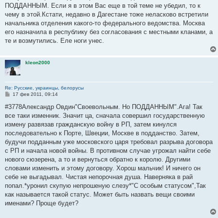
е
ПОДДАННЫМ. Если я в этом Вас еще в той теме не убедил, то к
чему в этой.Кстати, недавно в Дагестане тоже неласково встретили
начальника отделения какого-то федерального ведомства. Москва
его назначила в республику без согласования с местными кланами, а
те и возмутились. Еле ноги унес.
kleon2000
Re: Русские, украинцы, белорусы
С
17 фев 2011, 09:14
о
о
#3778Александр Овдин"Своевольным. Но ПОДДАННЫМ".Ага! Так
б
все таки изменник. Значит ца, сначала совершил государственную
щ
е
измену развязав гражданскую войну в РП, затем кинулся
н
последовательно к Порте, Швеции, Москве в подданство. Затем,
и
е
будучи подданным уже московского царя требовал разрыва договора
с РП и начала новой войны. В противном случае угрожал найти себе
нового сюзерена, а то и вернуться обратно к королю. Другими
словами изменить и этому договору. Хорош мальчик! И ничего он
себе не выгадывал. Чистая непорочная душа. Наверняка в рай
попал.*уронил скупую непрошеную слезу*"С особым статусом",Так
как называется такой статус. Может быть назвать вещи своими
именами? Проще будет?