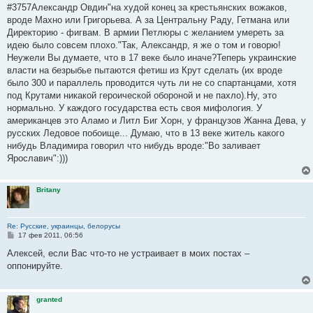
о
#3757Александр Овдин"на худой конец за крестьянских вожаков,
б
вроде Махно или Григорьева. А за Центральну Раду, Гетмана или
щ
е
Директорию - фигвам. В армии Петлюры с желанием умереть за
н
идею было совсем плохо."Так, Александр, я же о том и говорю!
и
е
Неужели Вы думаете, что в 17 веке было иначе?Теперь украинские
власти на безрыбье пытаются фетиш из Крут сделать (их вроде
было 300 и параллель проводится чуть ли не со спартанцами, хотя
под Крутами никакой героической обороной и не пахло).Ну, это
нормально. У каждого государства есть своя мифология. У
американцев это Аламо и Литл Биг Хорн, у французов Жанна Дева, у
русских Ледовое побоище... Думаю, что в 13 веке житель какого
нибудь Владимира говорил что нибудь вроде:"Во заливает
Ярославич":)))
Britany
Re: Русские, украинцы, белорусы
С
17 фев 2011, 06:56
о
о
Алексей, если Вас что-то не устраивает в моих постах –
б
оппонируйте.
щ
е
н
и
granted
е