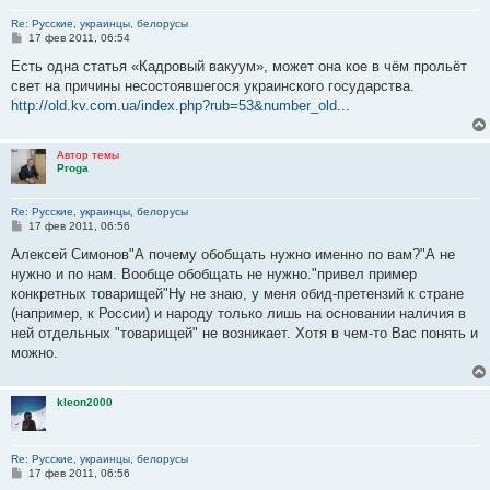
Re: Русские, украинцы, белорусы
С
17 фев 2011, 06:54
о
о
Есть одна статья «Кадровый вакуум», может она кое в чём прольёт
б
свет на причины несостоявшегося украинского государства.
щ
е
http://old.kv.com.ua/index.php?rub=53&number_old
...
н
и
е
Автор темы
Proga
Re: Русские, украинцы, белорусы
С
17 фев 2011, 06:56
о
о
Алексей Симонов"А почему обобщать нужно именно по вам?"А не
б
нужно и по нам. Вообще обобщать не нужно."привел пример
щ
е
конкретных товарищей"Ну не знаю, у меня обид-претензий к стране
н
(например, к России) и народу только лишь на основании наличия в
и
е
ней отдельных "товарищей" не возникает. Хотя в чем-то Вас понять и
можно.
kleon2000
Re: Русские, украинцы, белорусы
С
17 фев 2011, 06:56
о