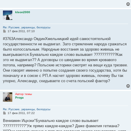
е
н
и
kleon2000
е
Re: Русские, украинцы, белорусы
С
17 фев 2011, 07:10
о
о
#3763Александр ОвдинХмельницкий идей самостоятельной
б
государственности не выдвигал. Зато стремление народа сражаться
щ
е
было колоссальным. Народные восстания за здорово живешь не
н
выигрываются.Буквально каждое слово вызывает ???????????Как
и
е
это не выдвигал?? А договоры со шведами во время кровавого
потопа, например? Польские историки смотрят на вещи куда трезвее.
Они говорят именно о попытке создания своего государства, хотя бы
поначалу и в союзе с РП.А насчет здорово живешь, почему Вы так
упорно, Александр, скидываете со счета польский фактор?
Автор темы
Proga
Re: Русские, украинцы, белорусы
С
17 фев 2011, 07:22
о
о
Вениамин Ицхоки"Буквально каждое слово вызывает
б
???????????"Уж прямо каждое-каждое? Даже фамилия гетмана?
щ
е