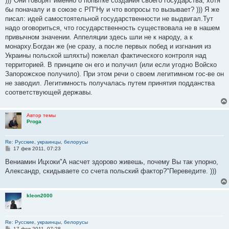
)))"Они говорят именно о попытке создания своего государства, хотя
н
бы поначалу и в союзе с РП"Ну и что вопросы то вызывает? ))) Я же
и
е
писал: идей самостоятельной государственности не выдвигал.Тут
надо оговориться, что государственность существовала не в нашем
привычном значении. Аппеляции здесь шли не к народу, а к
монарху.Богдан же (не сразу, а после первых побед и изгнания из
Украины польской шляхты) пожелал фактического контроля над
территорией. В принципе он его и получил (или если угодно Войско
Запорожское получило). При этом речи о своем легитимном гос-ве он
не заводил. Легитимность получалась путем принятия подданства
соответствующей державы.
Автор темы
Proga
Re: Русские, украинцы, белорусы
С
17 фев 2011, 07:23
о
о
Вениамин Ицхоки"А насчет здорово живешь, почему Вы так упорно,
б
Александр, скидываете со счета польский фактор?"Переведите. )))
щ
е
н
и
kleon2000
е
Re: Русские, украинцы, белорусы
С
17 фев 2011, 07:28