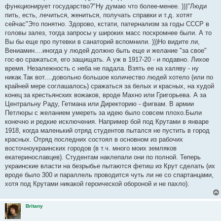
б
функционирует государство?"Ну думаю что более-менее. )))"Люди
щ
е
пить, есть, лечиться, жениться, получать справки и т.д. хотят
н
сейчас"Это понятно. Здорово, кстати, патернализм за годы СССР в
и
е
головы залез, тогда запросы у широких масс поскромнее были. А то
Вы бы еще про путевки в санаторий вспомнили. )))Но видите ли,
Вениамин....иногда у людей должно быть еще и желание "за свое"
гос-во сражаться, его защищать. А уж в 1917-20 - и подавно. Лихое
время. Незалежность с неба не падала. Взять ее на халяву - ну
никак.Так вот....довольно большое количество людей хотело (или по
крайней мере соглашалось) сражаться за белых и красных, на худой
конец за крестьянских вожаков, вроде Махно или Григорьева. А за
Центральну Раду, Гетмана или Директорию - фигвам. В армии
Петлюры с желанием умереть за идею было совсем плохо.Были
конечно и редкие исключения. Например бой под Крутами в январе
1918, когда маленький отряд студентов пытался не пустить в город
красных. Отряд последних состоял в основном из рабочих
восточноукраинских городов (в т.ч. много моих земляков
екатеринославцев). Студентам наклепали они по полной. Теперь
украинские власти на безрыбье пытаются фетиш из Крут сделать (их
вроде было 300 и параллель проводится чуть ли не со спартанцами,
хотя под Крутами никакой героической обороной и не пахло).
Britany