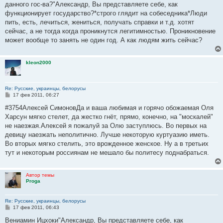
е
данного гос-ва?"Александр, Вы представляете себе, как
н
функционирует государство?*строго глядит на собеседника*Люди
и
е
пить, есть, лечиться, жениться, получать справки и т.д. хотят
сейчас, а не тогда когда проникнутся легитимностью. Проникновение
может вообще то занять не один год. А как людям жить сейчас?
kleon2000
Re: Русские, украинцы, белорусы
С
17 фев 2011, 06:27
о
о
#3754Алексей СимоновДа и ваша любимая и горячо обожаемая Оля
б
Харсун мягко стелет, да жестко гнёт, прямо, конечно, на "москалей"
щ
е
не наезжая.Алексей я пожалуй за Олю заступлюсь. Во первых на
н
девицу наезжать неполитично. Лучше некоторую куртуазию иметь.
и
е
Во вторых мягко стелить, это врожденное женское. Ну а в третьих
тут и некоторым россиянам не мешало бы политесу поднабраться.
Автор темы
Proga
Re: Русские, украинцы, белорусы
С
17 фев 2011, 06:43
о
о
Вениамин Ицхоки"Александр, Вы представляете себе, как