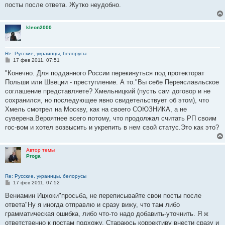
е
посты после ответа. Жутко неудобно.
kleon2000
Re: Русские, украинцы, белорусы
С
17 фев 2011, 07:51
о
о
"Конечно. Для подданного России перекинуться под протекторат
б
Польши или Швеции - преступление. А то."Вы себе Переяславльское
щ
е
соглашение представляете? Хмельницкий (пусть сам договор и не
н
сохранился, но последующее явно свидетельствует об этом), что
и
е
Хмель смотрел на Москву, как на своего СОЮЗНИКА, а не
суверена.Вероятнее всего потому, что продолжал считать РП своим
гос-вом и хотел возвысить и укрепить в нем свой статус.Это как это?
Автор темы
Proga
Re: Русские, украинцы, белорусы
С
17 фев 2011, 07:52
о
о
Вениамин Ицхоки"просьба, не переписывайте свои посты после
б
ответа"Ну я иногда отправлю и сразу вижу, что там либо
щ
е
грамматическая ошибка, либо что-то надо добавить-уточнить. Я ж
н
ответственно к постам подхожу. Стараюсь коррективу внести сразу и
и