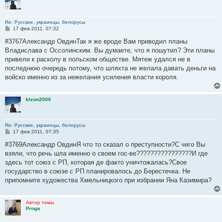
Re: Русские, украинцы, белорусы
С
17 фев 2011, 07:32
о
о
#3767Александр ОвдинТак я же вроде Вам приводил планы
б
Владислава с Оссолинским. Вы думаете, что я пошутил? Эти планы
щ
е
привели к расколу в польском обществе. Мятеж удался не в
н
последнюю очередь потому, что шляхта не желала давать деньги на
и
е
войско именно из за нежелания усиления власти короля.
kleon2000
Re: Русские, украинцы, белорусы
С
17 фев 2011, 07:35
о
о
#3769Александр ОвдинЯ что то сказал о преступности?С чего Вы
б
взяли, что речь шла именно о своем гос-ве????????????????И где
щ
е
здесь тот союз с РП, которая де факто уничтожалась?Свое
н
государство в союзе с РП планировалось до Берестечка. Не
и
е
припомните художества Хмельницкого при избрании Яна Казимира?
Автор темы
Proga