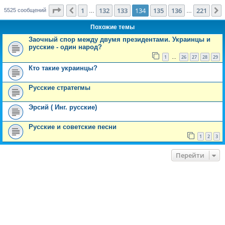
Страница
134
из
221
1
132
133
134
135
136
221
Пред.
5525 сообщений
…
…
Похожие темы
Заочный спор между двумя президентами. Украинцы и
русские - один народ?
1
26
27
28
29
…
Кто такие украинцы?
Русские стратегмы
Эрсий ( Инг. русские)
Русские и советские песни
1
2
3
Перейти