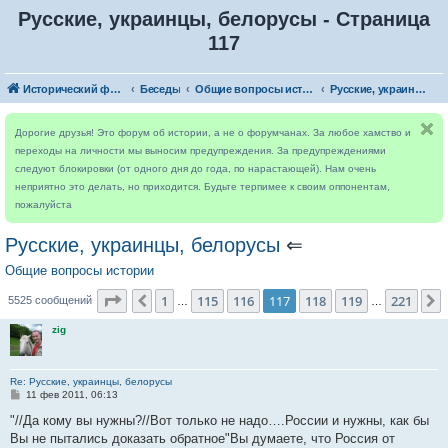
Русские, украинцы, белорусы - Страница
117
Исторический форум
Беседы
Общие вопросы истории
Русские, украинцы, белорусы
Дорогие друзья! Это форум об истории, а не о форумчанах. За любое хамство и
переходы на личности мы выносим предупреждения. За предупреждениями
следуют блокировки (от одного дня до года, по нарастающей). Нам очень
неприятно это делать, но приходится. Будьте терпимее к своим оппонентам,
пожалуйста
Русские, украинцы, белорусы
⇐
Общие вопросы истории
Страница
117
из
221
1
115
116
117
118
119
221
Пред.
5525 сообщений
…
…
zig
Re: Русские, украинцы, белорусы
С
11 фев 2011, 06:13
о
о
"//Да кому вы нужны?//Вот только не надо….России и нужны, как бы
б
Вы не пытались доказать обратное"Вы думаете, что Россия от
щ