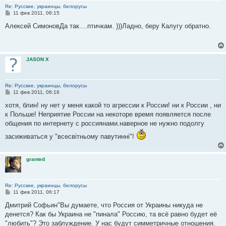
Re: Русские, украинцы, белорусы
С
11 фев 2011, 06:15
о
о
Алексей СимоновДа так....птичкам. )))Ладно, беру Калугу обратно.
б
щ
е
н
и
JASON X
е
Re: Русские, украинцы, белорусы
С
11 фев 2011, 06:16
о
о
хотя, блин! ну нет у меня какой то агрессии к России! ни к России , ни
б
к Польше! Неприятие России на некоторе время появляется после
щ
е
общения по интернету с россиянами.наверное не нужно подолгу
н
и
засиживаться у "всесвітньому павутинні"!
е
granted
Re: Русские, украинцы, белорусы
С
11 фев 2011, 06:17
о
о
Дмитрий Софьин"Вы думаете, что Россия от Украины никуда не
б
денется? Как бы Украина не "пинала" Россию, та всё равно будет её
щ
е
"любить"? Это заблуждение. У нас будут симметричные отношения.