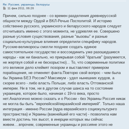
Re: Русские, украинцы, белорусы
С
11 фев 2011, 06:26
о
о
Причем, сильно позднее - со времен разделения древнерусской
б
общности между Ордой и ВКЛ-Речью Посполитой. И историю
щ
е
собственно русского, украинского и беларусского народов следует
н
отсчитывать именно с этого момента, не удревляя ее. Совершено
и
е
разные условия существования, разные "вызовы" и разные
социально-культурные влияния определили специфику народов.
Русские-великоросы смогли позднее создать единое
самостоятельное государство и воссоединить уже разошедшиеся
народы - как ни банально, но прикрывая собой "братьев" (разумеется,
не жертвуя собой и не бескорыстно)... То, что современные политики
это великое дело клеймят позором и выставляют примером
порабощения, не отменяет факта.Повторю свой вопрос - чем была
бы Украина БЕЗ России? Максимум - удел нынешних курдов, а
скорее всего - либо власть Польши, либо власть Оттоманской
империи. Ни в том, ни в другом случае шанса на то состояние
украинцев, которое было, начиная с 19-го века, просто
нет.Аналогично можно сказать и о России - без Украины Россия никак
не могла бы быть "европейской/евразийской империей". Только наша
интеграция - именно России (ядра евразийского социокультурнго
пространства) и Украины (важнейшей его части) - позволила нам
вместе достичь тех высот, в инерции которых мы сейчас
живем....впрочем, современные украинцы и россияне этого не