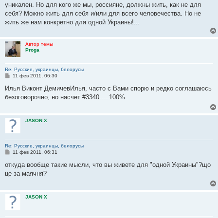
е
уникален. Но для кого же мы, россияне, должны жить, как не для
н
себя? Можно жить для себя и/или для всего человечества. Но не
и
е
жить же нам конкретно для одной Украины!...
Автор темы
Proga
Re: Русские, украинцы, белорусы
С
11 фев 2011, 06:30
о
о
Илья Виконт ДемичевИлья, часто с Вами спорю и редко соглашаюсь
б
безоговорочно, но насчет #3340.....100%
щ
е
н
и
JASON X
е
Re: Русские, украинцы, белорусы
С
11 фев 2011, 06:31
о
о
откуда вообще такие мысли, что вы живете для "одной Украины"?що
б
це за маячня?
щ
е
н
и
JASON X
е