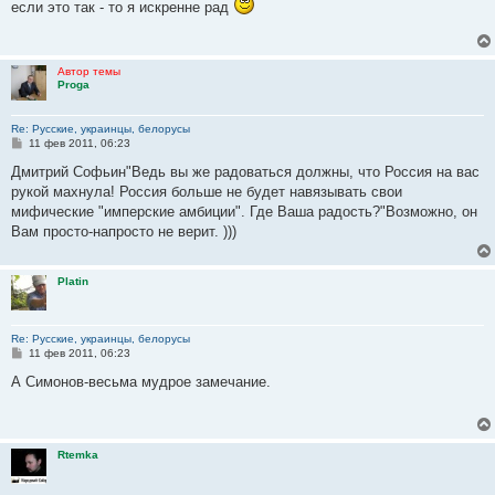
если это так - то я искренне рад
б
щ
е
н
и
Автор темы
е
Proga
Re: Русские, украинцы, белорусы
С
11 фев 2011, 06:23
о
о
Дмитрий Софьин"Ведь вы же радоваться должны, что Россия на вас
б
рукой махнула! Россия больше не будет навязывать свои
щ
е
мифические "имперские амбиции". Где Ваша радость?"Возможно, он
н
Вам просто-напросто не верит. )))
и
е
Platin
Re: Русские, украинцы, белорусы
С
11 фев 2011, 06:23
о
о
А Симонов-весьма мудрое замечание.
б
щ
е
н
и
Rtemka
е