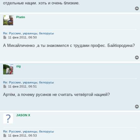
н
отдельные нации. хоть и очень близкие.
и
е
Platin
Re: Русские, украинцы, белорусы
С
11 фев 2011, 06:50
о
о
А Михайличенко ,а ты знакомился с трудами профес. Байбородина?
б
щ
е
н
и
zig
е
Re: Русские, украинцы, белорусы
С
11 фев 2011, 06:51
о
о
Артём, а почему русинов не считать четвёртой нацией?
б
щ
е
н
и
JASON X
е
Re: Русские, украинцы, белорусы
С
11 фев 2011, 06:53
о