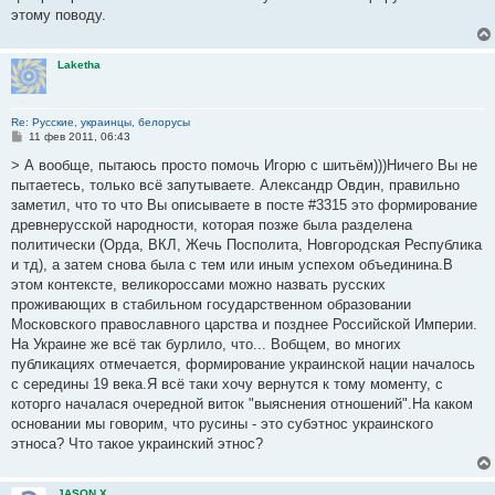
этому поводу.
Laketha
Re: Русские, украинцы, белорусы
С
11 фев 2011, 06:43
о
о
> А вообще, пытаюсь просто помочь Игорю с шитьём)))Ничего Вы не
б
пытаетесь, только всё запутываете. Александр Овдин, правильно
щ
е
заметил, что то что Вы описываете в посте #3315 это формирование
н
древнерусской народности, которая позже была разделена
и
е
политически (Орда, ВКЛ, Жечь Посполита, Новгородская Республика
и тд), а затем снова была с тем или иным успехом объединина.В
этом контексте, великороссами можно назвать русских
проживающих в стабильном государственном образовании
Московского православного царства и позднее Российской Империи.
На Украине же всё так бурлило, что... Вобщем, во многих
публикациях отмечается, формирование украинской нации началось
с середины 19 века.Я всё таки хочу вернутся к тому моменту, с
которго началася очередной виток "выяснения отношений".На каком
основании мы говорим, что русины - это субэтнос украинского
этноса? Что такое украинский этнос?
JASON X