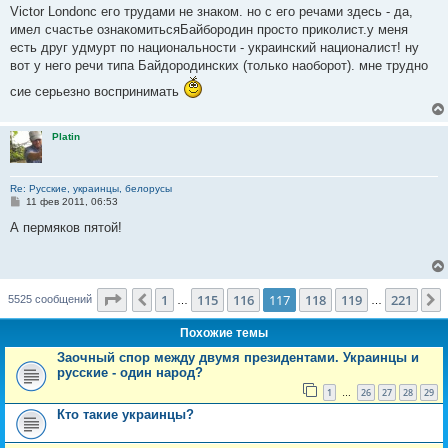
о
Victor Londonс его трудами не знаком. но с его речами здесь - да,
б
имел счастье ознакомитьсяБайбородин просто приколист.у меня
щ
е
есть друг удмурт по национальности - украинский националист! ну
н
вот у него речи типа Байдородинских (только наоборот). мне трудно
и
е
сие серьезно воспринимать
Platin
Re: Русские, украинцы, белорусы
С
11 фев 2011, 06:53
о
о
А пермяков пятой!
б
щ
е
н
и
Страница
117
из
221
е
1
115
116
117
118
119
221
Пред.
5525 сообщений
…
…
Похожие темы
Заочный спор между двумя президентами. Украинцы и
русские - один народ?
1
26
27
28
29
…
Кто такие украинцы?