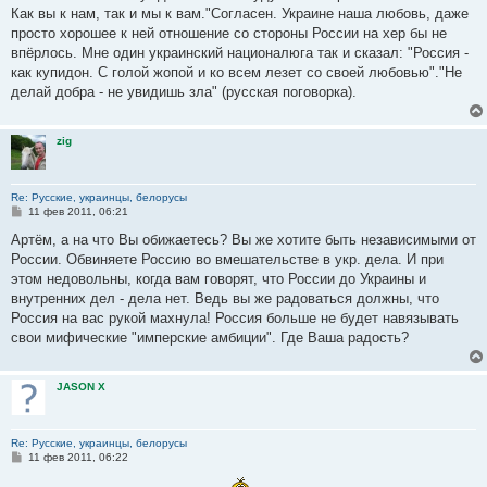
н
Как вы к нам, так и мы к вам."Согласен. Украине наша любовь, даже
и
е
просто хорошее к ней отношение со стороны России на хер бы не
впёрлось. Мне один украинский националюга так и сказал: "Россия -
как купидон. С голой жопой и ко всем лезет со своей любовью"."Не
делай добра - не увидишь зла" (русская поговорка).
zig
Re: Русские, украинцы, белорусы
С
11 фев 2011, 06:21
о
о
Артём, а на что Вы обижаетесь? Вы же хотите быть независимыми от
б
России. Обвиняете Россию во вмешательстве в укр. дела. И при
щ
е
этом недовольны, когда вам говорят, что России до Украины и
н
внутренних дел - дела нет. Ведь вы же радоваться должны, что
и
е
Россия на вас рукой махнула! Россия больше не будет навязывать
свои мифические "имперские амбиции". Где Ваша радость?
JASON X
Re: Русские, украинцы, белорусы
С
11 фев 2011, 06:22
о
о