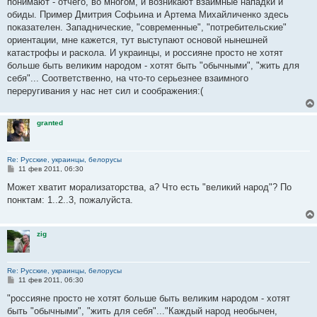
понимают - отчего, во многом, и возникают взаимные нападки и
обиды. Пример Дмитрия Софьина и Артема Михайличенко здесь
показателен. Западнические, "современные", "потребительские"
ориентации, мне кажется, тут выступают основой нынешней
катастрофы и раскола. И украинцы, и россияне просто не хотят
больше быть великим народом - хотят быть "обычными", "жить для
себя"... Соответственно, на что-то серьезнее взаимного
переругивания у нас нет сил и соображения:(
granted
Re: Русские, украинцы, белорусы
С
11 фев 2011, 06:30
о
о
Может хватит морализаторства, а? Что есть "великий народ"? По
б
понктам: 1..2..3, пожалуйста.
щ
е
н
и
zig
е
Re: Русские, украинцы, белорусы
С
11 фев 2011, 06:30
о
о
"россияне просто не хотят больше быть великим народом - хотят
б
быть "обычными", "жить для себя"..."Каждый народ необычен,
щ