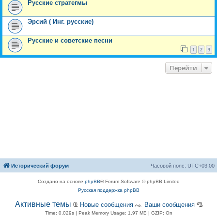
Русские стратегмы
Эрсий ( Инг. русские)
Русские и советские песни
1
2
3
Перейти
Исторический форум
Часовой пояс:
UTC+03:00
Создано на основе
phpBB
® Forum Software © phpBB Limited
Русская поддержка phpBB
Активные темы
Ҩ
Новые сообщения
ᨕ
Ваши сообщения
ᎂ
Time: 0.029s
| Peak Memory Usage: 1.97 МБ | GZIP: On