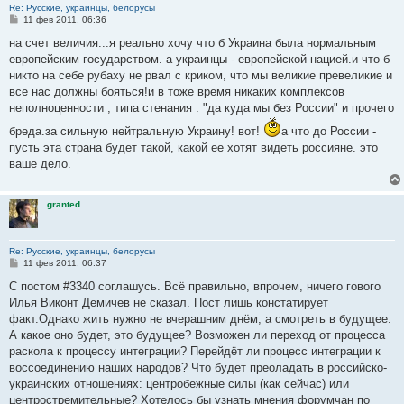
Re: Русские, украинцы, белорусы
С
11 фев 2011, 06:36
о
о
на счет величия...я реально хочу что б Украина была нормальным
б
европейским государством. а украинцы - европейской нацией.и что б
щ
е
никто на себе рубаху не рвал с криком, что мы великие превеликие и
н
все нас должны бояться!и в тоже время никаких комплексов
и
е
неполноценности , типа стенания : "да куда мы без России" и прочего
бреда.за сильную нейтральную Украину! вот!
а что до России -
пусть эта страна будет такой, какой ее хотят видеть россияне. это
ваше дело.
granted
Re: Русские, украинцы, белорусы
С
11 фев 2011, 06:37
о
о
С постом #3340 соглашусь. Всё правильно, впрочем, ничего гового
б
Илья Виконт Демичев не сказал. Пост лишь констатирует
щ
е
факт.Однако жить нужно не вчерашним днём, а смотреть в будущее.
н
А какое оно будет, это будущее? Возможен ли переход от процесса
и
е
раскола к процессу интеграции? Перейдёт ли процесс интеграции к
воссоединению наших народов? Что будет преоладать в российско-
украинских отношениях: центробежные силы (как сейчас) или
центростремительные? Хотелось бы узнать мнения форумчан по