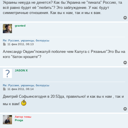
е
Украины никуда не денется? Как бы Украина не "пинала" Россию, та
н
всё равно будет её "любить"? Это заблуждение. У нас будут
и
е
симметричные отношения. Как вы к нам, так и мы к вам.
granted
Re: Русские, украинцы, белорусы
С
11 фев 2011, 06:13
о
о
Александр Овдин"пожалуй поболее чем Калуга с Рязанью"Это Вы на
б
кого "батон крошете"?
щ
е
н
и
JASON X
е
Re: Русские, украинцы, белорусы
С
11 фев 2011, 06:14
о
о
Дмитрий Софьинсегодня в 20:53да, правильно! и как вы к нам , так и
б
щ
мы к вам!
е
н
и
е
Автор темы
Proga