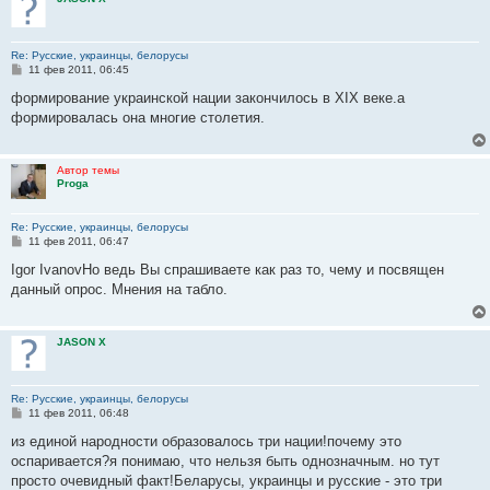
Re: Русские, украинцы, белорусы
С
11 фев 2011, 06:45
о
о
формирование украинской нации закончилось в ХІХ веке.а
б
формировалась она многие столетия.
щ
е
н
и
Автор темы
е
Proga
Re: Русские, украинцы, белорусы
С
11 фев 2011, 06:47
о
о
Igor IvanovНо ведь Вы спрашиваете как раз то, чему и посвящен
б
данный опрос. Мнения на табло.
щ
е
н
и
JASON X
е
Re: Русские, украинцы, белорусы
С
11 фев 2011, 06:48
о
о
из единой народности образовалось три нации!почему это
б
оспаривается?я понимаю, что нельзя быть однозначным. но тут
щ
е
просто очевидный факт!Беларусы, украинцы и русские - это три