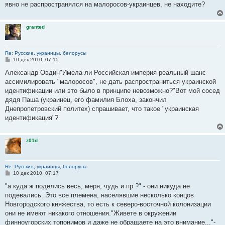
е
явно не распространялся на малоросов-украинцев, не находите?
н
и
е
granted
Re: Русские, украинцы, белорусы
С
10 дек 2010, 07:15
о
о
Александр Овдин"Имела ли Российская империя реальный шанс
б
ассимилировать "малоросов", не дать распространиться украинской
щ
е
идентификации или это было в принципе невозможно?"Вот мой сосед
н
дядя Паша (украинец, его фамилия Блоха, закончил
и
е
Днепропетровский политех) спрашивает, что такое "украинская
идентификация"?
z01d
Re: Русские, украинцы, белорусы
С
10 дек 2010, 07:17
о
о
"а куда ж поделись весь, меря, чудь и пр.?" - они никуда не
б
подевались. Это все племена, населявшие несколько концов
щ
е
Новгородского княжества, то есть к северо-восточной колонизации
н
они не имеют никакого отношения."Живете в окружении
и
е
финноугорских топонимов и даже не обращаете на это внимание..."-