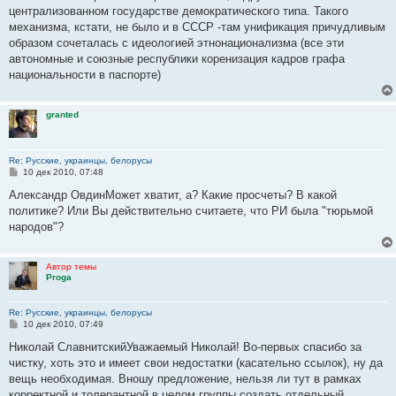
централизованном государстве демократического типа. Такого
механизма, кстати, не было и в СССР -там унификация причудливым
образом сочеталась с идеологией этнонационализма (все эти
автономные и союзные республики коренизация кадров графа
национальности в паспорте)
granted
Re: Русские, украинцы, белорусы
С
10 дек 2010, 07:48
о
о
Александр ОвдинМожет хватит, а? Какие просчеты? В какой
б
политике? Или Вы действительно считаете, что РИ была "тюрьмой
щ
е
народов"?
н
и
е
Автор темы
Proga
Re: Русские, украинцы, белорусы
С
10 дек 2010, 07:49
о
о
Николай СлавнитскийУважаемый Николай! Во-первых спасибо за
б
чистку, хоть это и имеет свои недостатки (касательно ссылок), ну да
щ
е
вещь необходимая. Вношу предложение, нельзя ли тут в рамках
н
корректной и толерантной в целом группы создать отдельный