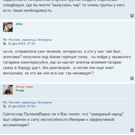
и
е
спецфорум, где бы могли "выпускать пар" те члены группы у кого
есть такая необходимость.
ASkr
Re: Русские, украинцы, белорусы
С
10 дек 2010, 07:52
о
о
хе-хе, отправляли уже чеченов, интересно, а кто у них там был,
б
агентами? получили под боком горячую точку...ты пойди у крымского
щ
е
татарина поинтересуйся, как он насчет агентов влияния-татарин
н
сразу в бороду даст, без разговоров...а потом они еще ноют
и
е
москалики, за что же они все нас так ненавидят?
Автор темы
Proga
Re: Русские, украинцы, белорусы
С
10 дек 2010, 07:53
о
о
Святослав ПоляковВерно ли я Вас понял, что "триединый народ"
б
был обречен в силу неспособности Империи к эффективной
щ
е
ассимиляции?
н
и
е