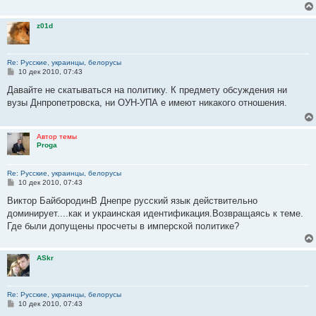
е
z01d
Re: Русские, украинцы, белорусы
С
10 дек 2010, 07:43
о
о
Давайте не скатываться на политику. К предмету обсуждения ни
б
вузы Днпропетровска, ни ОУН-УПА е имеют никакого отношения.
щ
е
н
и
Автор темы
е
Proga
Re: Русские, украинцы, белорусы
С
10 дек 2010, 07:43
о
о
Виктор БайбородинВ Днепре русский язык действительно
б
доминирует....как и украинская идентификация.Возвращаясь к теме.
щ
е
Где были допущены просчеты в имперской политике?
н
и
е
ASkr
Re: Русские, украинцы, белорусы
С
10 дек 2010, 07:43
о