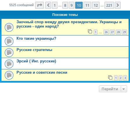
Страница
10
из
221
1
8
9
10
11
12
221
Пред.
След
5525 сообщений
…
…
Похожие темы
Заочный спор между двумя президентами. Украинцы и
русские - один народ?
1
26
27
28
29
…
Кто такие украинцы?
Русские стратегмы
Эрсий ( Инг. русские)
Русские и советские песни
1
2
3
Перейти