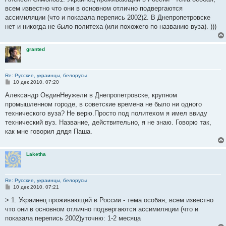
б
всем известно что они в основном отлично подвергаются
щ
е
ассимиляции (что и показала перепись 2002)2. В Днепропетровске
н
нет и никогда не было политеха (или похожего по названию вуза). )))
и
е
granted
Re: Русские, украинцы, белорусы
С
10 дек 2010, 07:20
о
о
Александр ОвдинНеужели в Днепропетровске, крупном
б
промышленном городе, в советские времена не было ни одного
щ
е
технического вуза? Не верю.Просто под политехом я имел ввиду
н
технический вуз. Название, действительно, я не знаю. Говорю так,
и
е
как мне говорил дядя Паша.
Laketha
Re: Русские, украинцы, белорусы
С
10 дек 2010, 07:21
о
о
> 1. Украинец проживающий в России - тема особая, всем известно
б
что они в основном отлично подвергаются ассимиляции (что и
щ
е
показала перепись 2002)уточню: 1-2 месяца
н