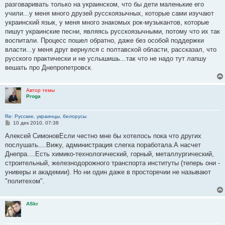
разговаривать только на украинском, что бы дети маленькие его
и
е
учили...у меня много друзей русскоязычных, которые сами изучают
украинский язык, у меня много знакомых рок-музыкантов, которые
пишут украинские песни, являясь русскоязычными, потому что их так
воспитали. Процесс пошел обратно, даже без особой поддержки
власти...у меня друг вернулся с полтавской области, рассказал, что
русского практически и не услышишь...так что не надо тут лапшу
вешать про Днепропетровск.
Автор темы
Proga
Re: Русские, украинцы, белорусы
С
10 дек 2010, 07:38
о
о
Алексей СимоновЕсли честно мне бы хотелось пока что других
б
послушать....Вижу, администрация слегка поработала.А насчет
щ
е
Днепра....Есть химико-технологический, горный, металлургический,
н
строительный, железнодорожного транспорта институты (теперь они -
и
е
универы и академии). Но ни один даже в просторечии не называют
"политехом".
ASkr