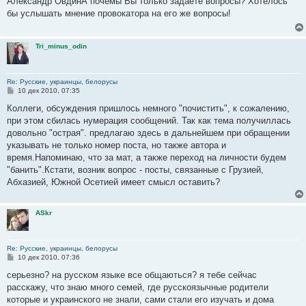
Александр ОвдинА почемы Вы только задаете вопросы? Хотелось
б
бы услышать мнение провокатора на его же вопросы!
щ
е
н
и
Tri_minus_odin
е
Re: Русские, украинцы, белорусы
С
10 дек 2010, 07:35
о
о
Коллеги, обсуждения пришлось немного "почистить", к сожалению,
б
при этом сбилась нумерация сообщений. Так как тема получиллась
щ
е
довольно "острая". предлагаю здесь в дальнейшем при обращении
н
указывать не только номер поста, но также автора и
и
е
время.Напоминаю, что за мат, а также переход на личности будем
"банить".Кстати, возник вопрос - посты, связанные с Грузией,
Абхазией, Южной Осетией имеет смысл оставить?
ASkr
Re: Русские, украинцы, белорусы
С
10 дек 2010, 07:36
о
о
серьезно? на русском языке все общаються? я тебе сейчас
б
расскажу, что знаю много семей, где русскоязычные родители
щ
е
которые и украинского не знали, сами стали его изучать и дома
н