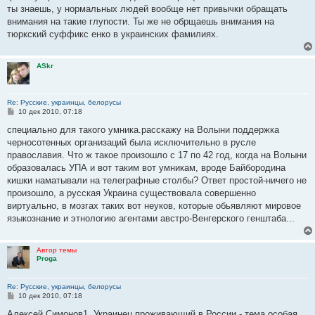
ты знаешь, у нормальных людей вообще нет привычки обращать
внимания на такие глупости. Ты же не обрщаешь внимания на
тюркский суффикс енко в украинских фамилиях.
ASkr
Re: Русские, украинцы, белорусы
С
10 дек 2010, 07:18
о
о
специально для такого умника.расскажу на Волыни поддержка
б
черносотенных организаций была исключительно в русле
щ
е
православия. Что ж такое произошло с 17 по 42 год, когда на Волыни
н
образовалась УПА и вот таким вот умникам, вроде Байбородина
и
е
кишки наматывали на телеграфные столбы? Ответ простой-ничего не
произошло, а русская Украина существовала совершенно
виртуально, в мозгах таких вот неуков, которые обьявляют мировое
языкознание и этнологию агентами австро-Венгерского генштаба...
Автор темы
Proga
Re: Русские, украинцы, белорусы
С
10 дек 2010, 07:18
о
о
Алексей Симонов1. Украинец проживающий в России - тема особая,