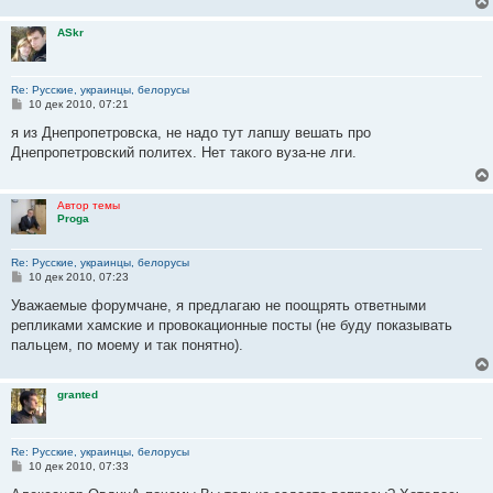
и
е
ASkr
Re: Русские, украинцы, белорусы
С
10 дек 2010, 07:21
о
о
я из Днепропетровска, не надо тут лапшу вешать про
б
Днепропетровский политех. Нет такого вуза-не лги.
щ
е
н
и
Автор темы
е
Proga
Re: Русские, украинцы, белорусы
С
10 дек 2010, 07:23
о
о
Уважаемые форумчане, я предлагаю не поощрять ответными
б
репликами хамские и провокационные посты (не буду показывать
щ
е
пальцем, по моему и так понятно).
н
и
е
granted
Re: Русские, украинцы, белорусы
С
10 дек 2010, 07:33
о
о