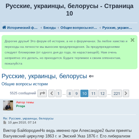
Русские, украинцы, белорусы - Страница
10
Исторический форум
Беседы
Общие вопросы истории
Русские, украинцы, белорусы
Дорогие друзья! Это форум об истории, а не о форумчанах. За любое хамство и
переходы на личности мы выносим предупреждения. За предупреждениями
следуют блокировки (от одного дня до года, по нарастающей). Нам очень
неприятно это делать, но приходится. Будьте терпимее к своим оппонентам,
пожалуйста
Русские, украинцы, белорусы
⇐
Общие вопросы истории
Страница
10
из
221
1
8
9
10
11
12
221
Пред.
След
5525 сообщений
…
…
Автор темы
Proga
Re: Русские, украинцы, белорусы
С
10 дек 2010, 07:14
о
о
Виктор БайбородинНо ведь именно при Александре2 были приняты
б
Валуевский циркуляр 1863 г. и Эмский Указ 1876 г. Его либерализм
щ