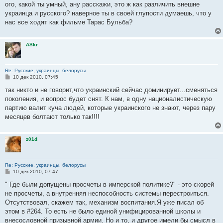
о
ого, какой ты умный, ану расскажи, это ж как различить внешне
б
украинца и русского? наверное ты в своей глупости думаешь, что у
щ
е
нас все ходят как фильме Тарас Бульба?
н
и
е
ASkr
Re: Русские, украинцы, белорусы
С
10 дек 2010, 07:45
о
о
так никто и не говорит,что украинский сейчас доминирует...сменяться
б
поколения, и вопрос будет снят. К нам, в одну националистическую
щ
е
партию валит куча людей, которые украинского не знают, через пару
н
месяцев болтают только так!!!!
и
е
z01d
Re: Русские, украинцы, белорусы
С
10 дек 2010, 07:47
о
о
" Где были допущены просчеты в имперской политике?" - это скорей
б
не просчеты, а внутренняя неспособность системы перестроиться.
щ
е
Отсутствовал, скажем так, механизм воспитания.Я уже писал об
н
этом в #264. То есть не было единой унифицированной школы и
и
е
внесословной призывной армии. Но и то, и другое имели бы смысл в