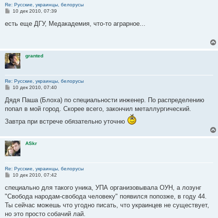
Re: Русские, украинцы, белорусы
С
10 дек 2010, 07:39
о
о
есть еще ДГУ, Медакадемия, что-то аграрное...
б
щ
е
н
и
granted
е
Re: Русские, украинцы, белорусы
С
10 дек 2010, 07:40
о
о
Дядя Паша (Блоха) по специальности инженер. По распределению
б
попал в мой город. Скорее всего, закончил металлургический.
щ
е
Завтра при встрече обязательно уточню
н
и
е
ASkr
Re: Русские, украинцы, белорусы
С
10 дек 2010, 07:42
о
о
специально для такого уника, УПА организовывала ОУН, а лозунг
б
"Свобода народам-свобода человеку" появился попозже, в году 44.
щ
е
Ты сейчас можешь что угодно писать, что украинцев не существует,
н
но это просто собачий лай.
и