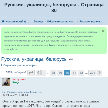
Русские, украинцы, белорусы - Страница
80
Исторический форум
Беседы
Общие вопросы истории
Русские, украинцы, белорусы
Дорогие друзья! Это форум об истории, а не о форумчанах. За любое хамство и
переходы на личности мы выносим предупреждения. За предупреждениями
следуют блокировки (от одного дня до года, по нарастающей). Нам очень
неприятно это делать, но приходится. Будьте терпимее к своим оппонентам,
пожалуйста
Русские, украинцы, белорусы
⇐
Общие вопросы истории
Страница
80
из
221
1
78
79
80
81
82
221
Пред.
Сле
5525 сообщений
…
…
Автор темы
Proga
Re: Русские, украинцы, белорусы
С
24 янв 2011, 01:04
о
о
Ольга Харсун"Не так давно, это когда?"В разных науках в разное
б
время, но после 1917. Что-то при Союзе, что-то уже в годы
щ