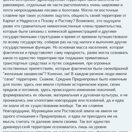
равномерно, отдельные ее части расчленялись очень широкими и
почти непроходимыми лесами и болотами. Могли ли восточные
славяне при таких условиях ощутить общность своей территории от
Карпат и Надросся к Пскову и Ростову? Возможно, это ощущали
разве что сравнительно немногочисленные члены правительства,
которые были связаны с княжеской администрацией и другими
государственными структурами и время от времени путешествовали
по всему государству, собирая раз на год налоги и выполняя другие
государственные функции. Но основная масса населения, которая
фактически и представляет саму народность, разве могла сознавать
какое-то единство территории при тогдашних примитивных
транспортных средствах и путях соединения, при огромных
естественных препятствиях, которые фактически были своеобразной
"железным занавесом"? Конечно, ни! В каждом регионе люди имели
"свою" территорию. Скажем, Среднее Приднепровье было извечным
для полян; здесь они имели глубокие исторические корни, своих
предков и потомков, здесь происходило изменение поколений,
формировались их обычаи, материальная и духовная культуры, и не
проникались они хлопотами новгородцев или псковичей, да и едва
ли знали об их существовании вообще. Так же славяне
Новгородщини, Муромщини или Ростовской земли не имели ни
одного отношения к Приднепровью, и едва ли приходила им на
мысль считать те далекие земли своими. Так вот единство
древнерусской территории осознавалось лишь на уровне