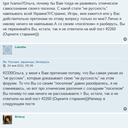
о
Igor Ivanov//Ольга, почему бы Вам тогда не развивать этническое
б
самосознание своего поселка. С какой стати "не русскость"
щ
е
навязывать всей Украине?//Странно, Игорь, мне кажется или у Вас
н
действительно претензии по этому вопросу только ко мне? Лично я
и
е
никому ничего не навязываю.А со своим «посёлком» я разберусь, Вы
не переживайте.Вы, кстати, так и не ответили на мой пост #2260
(Оцените старания)))
Laketha
Re: Русские, украинцы, белорусы
С
24 янв 2011, 05:36
о
о
#2330Ольга, у меня к Вам претензии потому, что Вы самая умная из
б
"не русских", которые доказывают свою "не русскость" на этом
щ
е
форуме. То что Вы со своим "поселком" давно разобрались, я не
н
сомневаюсь, но вот про этнические различия с соседним "поселком"
и
е
Вы почему-то нам ничего не рассказываете.> Вы, кстати, так и не
ответили на мой пост #2260 (Оцените старания)))Напишу в
следующем посте
Britany