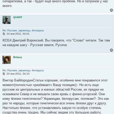
е
сепаратизма, а так - будет ещё много проблем. Но и патронов у нас
много.
QUANT
Re: Русские, украинцы, белорусы
С
24 янв 2011, 04:01
о
о
#2314 Дмитрий Воронский, Вы говорите, что "Слово" читали. Так там
б
на каждом шагу - Русская земля, Русичи.
щ
е
н
и
Britany
е
Re: Русские, украинцы, белорусы
С
24 янв 2011, 04:10
о
о
Виктор БайбородинСтатьи хорошие, особенно мне понравился этот
б
момент(полностью «разбивает» Вашу позицию):- Но есть еще
щ
е
русские из центральных и южных областей России, их предки не
н
осваивали Север и не мешали свою кровь с финно-угорской. Они
и
е
кому близки генетически? Украинцам, белорусам, полякам?- Это как
раз те народы, которые генетически все очень близки друг к другу.
Настолько близки, что устанавливать какую-то особую степень
сходства очень трудно. Мы сейчас ведем эту большую работу,