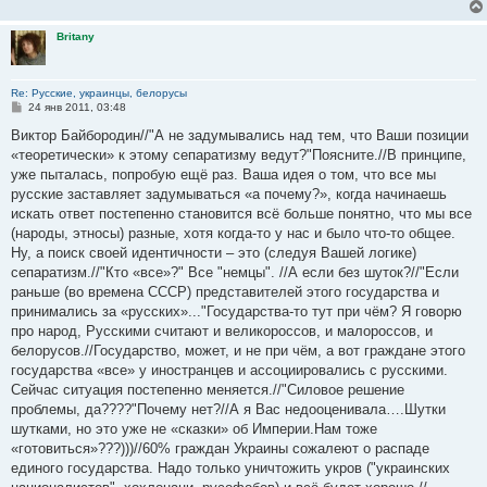
Britany
Re: Русские, украинцы, белорусы
С
24 янв 2011, 03:48
о
о
Виктор Байбородин//"А не задумывались над тем, что Ваши позиции
б
«теоретически» к этому сепаратизму ведут?"Поясните.//В принципе,
щ
е
уже пыталась, попробую ещё раз. Ваша идея о том, что все мы
н
русские заставляет задумываться «а почему?», когда начинаешь
и
е
искать ответ постепенно становится всё больше понятно, что мы все
(народы, этносы) разные, хотя когда-то у нас и было что-то общее.
Ну, а поиск своей идентичности – это (следуя Вашей логике)
сепаратизм.//"Кто «все»?" Все "немцы". //А если без шуток?//"Если
раньше (во времена СССР) представителей этого государства и
принимались за «русских»..."Государства-то тут при чём? Я говорю
про народ, Русскими считают и великороссов, и малороссов, и
белорусов.//Государство, может, и не при чём, а вот граждане этого
государства «все» у иностранцев и ассоциировались с русскими.
Сейчас ситуация постепенно меняется.//"Силовое решение
проблемы, да????"Почему нет?//А я Вас недооценивала….Шутки
шутками, но это уже не «сказки» об Империи.Нам тоже
«готовиться»???)))//60% граждан Украины сожалеют о распаде
единого государства. Надо только уничтожить укров ("украинских