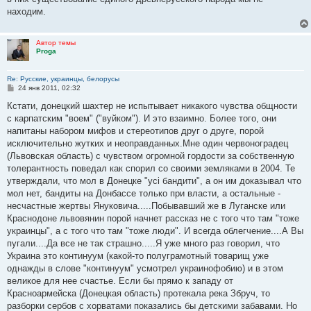
находим.
Автор темы
Proga
Re: Русские, украинцы, белорусы
С
24 янв 2011, 02:32
о
о
Кстати, донецкий шахтер не испытывает никакого чувства общности
б
с карпатским "воем" ("вуйком"). И это взаимно. Более того, они
щ
е
напитаны набором мифов и стереотипов друг о друге, порой
н
исключительно жутких и неоправданных.Мне один червоноградец
и
е
(Львовская область) с чувством огромной гордости за собственную
толерантность поведал как спорил со своими земляками в 2004. Те
утверждали, что мол в Донецке "усі бандити", а он им доказывал что
мол нет, бандиты на Донбассе только при власти, а остальные -
несчастные жертвы Януковича.....Побывавший же в Луганске или
Краснодоне львовянин порой начнет рассказ не с того что там "тоже
украинцы", а с того что там "тоже люди". И всегда облегчение....А Вы
пугали....Да все не так страшно.....Я уже много раз говорил, что
Украина это континуум (какой-то полуграмотный товарищ уже
однажды в слове "континуум" усмотрел украинофобию) и в этом
великое для нее счастье. Если бы прямо к западу от
Красноармейска (Донецкая область) протекала река Збруч, то
разборки сербов с хорватами показались бы детскими забавами. Но