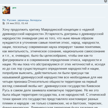
е
prx
Re: Русские, украинцы, белорусы
С
24 янв 2011, 01:44
о
о
Хочу продолжить критику Мавродинской концепции о «единой
б
древнерусской народности».Устарелость доктрины о древнерусской
щ
е
народностях очевидная уже из того, что ныне явным образом
н
нуждаются в уточнении самые понятия этнос, народ, народности,
и
е
нации, поскольку современная наука оперирует такими понятиями,
как ментальность, этническое сознание, национальное самосознание
и т.п., и, очевидно, было бы целесообразно, чтобы они как-то
фигурировали и в современном определении этноса, народности и
нации. Но мы пока что абстрагируемся от этих неточностей и, исходя
из до сих пор существующего определения народностей и нации,
попробуем выяснить, действительно ли были присущи так
называемой древнерусской народностям все необходимые для нее
четыре признака.Относительно общности территории на первый
взгляд сомнений якобы нет: древнерусское государство Киевское
Русь в самом деле занимала компактную территорию. Но же это
была общая территория государства, а не народностей. С этнической
точки зрения это государство представляло конгломерат разных
племен и народов - не только славянских, но и балтских, тюркских,
финно-венгерских. Древнерусская территория была заселена не