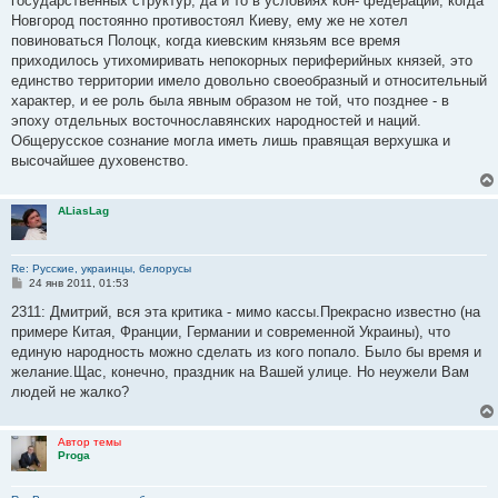
государственных структур, да и то в условиях кон- федерации, когда
Новгород постоянно противостоял Киеву, ему же не хотел
повиноваться Полоцк, когда киевским князьям все время
приходилось утихомиривать непокорных периферийных князей, это
единство территории имело довольно своеобразный и относительный
характер, и ее роль была явным образом не той, что позднее - в
эпоху отдельных восточнославянских народностей и наций.
Общерусское сознание могла иметь лишь правящая верхушка и
высочайшее духовенство.
ALiasLag
Re: Русские, украинцы, белорусы
С
24 янв 2011, 01:53
о
о
2311: Дмитрий, вся эта критика - мимо кассы.Прекрасно известно (на
б
примере Китая, Франции, Германии и современной Украины), что
щ
е
единую народность можно сделать из кого попало. Было бы время и
н
желание.Щас, конечно, праздник на Вашей улице. Но неужели Вам
и
е
людей не жалко?
Автор темы
Proga