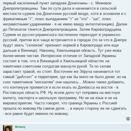
первый населенный пункт западнее Донеччины - с. Межевое
Днепропетровщины. Там по сути дела и начинается в сельской
местности суржик (на Донеччине русский везде, хотя в основном и с
фрикативным "г", плюс выпаданием "т" из "что" - "шо", плюс
неграмотными ударениями - я не имею ввиду интеллигенцию). Далее
до Пятихаток тянется Днепропетровщина. Затем Кировоградщина.
Суржик из русско-украинского постепенно переходит в украинско-
русский, притом все чаще встречается в городах (то за что в Днепре
будут звать "селюком" признают нормой в Кировограде или еще
дальше в Виннице). Наконец, Хмельницкая область. Тут уже мова
более-менее чистая. Интересное отличие от Западной Украины
состоит в том, что в Винницкой и Хмельницкой областях на
памятники советским солдатам махнули рукой. Те по селам
зарастают травой, но стоят. Восточнее же Збруча начинается тот
самый "диАлэкт" и территория, где как бы мало не было денег, но на
снос памятников "москалям" они нашлись....Можно также добавить,
что континуум проявится и если ехать из Донбасса на восток - в
Ростовскую область РФ. Ну ясное дело тут поправка на местную
валюту, паспорта и школьную программу. Но не на язык и не на
мировосприятие. Часто говорят, что граница Украины с Россией
прошла по живому.На самом деле.....в какую сторону ее не сдвигать
- все равно будет именно по живому.
Britany