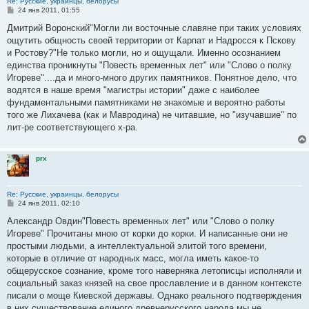
Re: Русские, украинцы, белорусы
С
24 янв 2011, 01:55
о
о
Дмитрий Воронский"Могли ли восточные славяне при таких условиях
б
ощутить общность своей территории от Карпат и Надросся к Пскову
щ
е
и Ростову?"Не только могли, но и ощущали. Именно осознанием
н
единства проникнуты "Повесть временных лет" или "Слово о полку
и
е
Игореве"....да и много-много других памятников. Понятное дело, что
водятся в наше время "магистры истории" даже с наиболее
фундаментальными памятниками не знакомые и вероятно работы
того же Лихачева (как и Мавродина) не читавшие, но "изучавшие" по
лит-ре соответствующего х-ра.
prx
Re: Русские, украинцы, белорусы
С
24 янв 2011, 02:10
о
о
Александр Овдин"Повесть временных лет" или "Слово о полку
б
Игореве" Прочитаны мною от корки до корки. И написанные они не
щ
е
простыми людьми, а интеллектуальной элитой того времени,
н
которые в отличие от народных масс, могла иметь какое-то
и
е
общерусское сознание, кроме того наверняка летописцы исполняли и
социальный заказ князей на свое прославление и в данном контексте
писали о моще Киевской державы. Однако реального подтверждения
в них существование единого древнерусского народа мы не