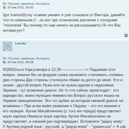
Re: Русские, украинцы, белорусы
С
24 янв 2011, 05:42
о
о
Igor IvanovШутку «самая умная» я уже слышала от Виктора, давайте
б
что-то новенькое.//…но вот про этнические различия с соседним
щ
е
"поселком" Вы почему-то нам ничего не рассказываете.//А что Вас
н
интересует?
и
е
Laketha
Re: Русские, украинцы, белорусы
С
24 янв 2011, 06:28
о
о
#2260Ольга Харсунвчера в 12:29----------------------> Поднимая этот
б
вопрос, именно Вы на форуме снова начинаете сталкивать «лбами»
щ
е
две стороны.Две стороны столкнули лбами за долго до меня. Кто и
н
зачем - другой вопрос.Нужа или не нужна единая и неделимая
и
е
Украина - тут возможен диалог. Но то что сейчас происходит - это
варварство, воинствующее невежество.Вопрос русского языка на
Украине принципиален. Это тот рубеж за которым никакой диалог не
возможен.> При всем моём уважении к Овдину – это его мнение и
его позиция. Артем Михайличенко (с того же города) представляет
иную картину.Никакую иную картину Артем Михайличенко не
представляет, а лишний раз подтверждает. Вспомните "ридну мову".
У Артема родной язык - русский, а "ридна мова" - "ураинська".> А как