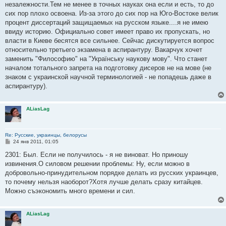
е
незалежности.Тем не менее в точных науках она если и есть, то до
н
сих пор плохо освоена. Из-за этого до сих пор на Юго-Востоке велик
и
е
процент диссертаций защищаемых на русском языке....я не имею
ввиду историю. Официально совет имеет право их пропускать, но
власти в Киеве бесятся все сильнее. Сейчас дискутируется вопрос
относительно третьего экзамена в аспирантуру. Вакарчук хочет
заменить "Философию" на "Українську наукову мову". Что станет
началом тотального запрета на подготовку дисеров не на мове (не
знаком с украинской научной терминологией - не попадешь даже в
аспирантуру).
ALiasLag
Re: Русские, украинцы, белорусы
С
24 янв 2011, 01:05
о
о
2301: Был. Если не получилось - я не виноват. Но приношу
б
извинения.О силовом решении проблемы: Ну, если можно в
щ
е
добровольно-принудительном порядке делать из русских украинцев,
н
то почему нельзя наоборот?Хотя лучше делать сразу китайцев.
и
е
Можно съэкономить много времени и сил.
ALiasLag