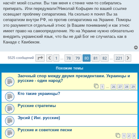
насчёт моей ссылки. Вы там меня к стенке чем-то собирались
припирать. Или передумали?Николай Кофырин по вашей ссылке
освещает проблему сепаратизма. На сколько я понял Вы за
сепаратизм внутри РФ, но против сепаратизма на Украине. Поморы
это разумеется отдельный этнос (в Вашем понимании) и как этнос
имеет право на самоопределение. Но на Украине нужно обязательно
внедрить украинский язык, что бы не дай Бог не случилась как в
Канаде с Квибеком.
Страница
80
из
221
1
78
79
80
81
82
221
Пред.
Сле
5525 сообщений
…
…
Похожие темы
Заочный спор между двумя президентами. Украинцы и
русские - один народ?
1
26
27
28
29
…
Кто такие украинцы?
Русские стратегмы
Эрсий ( Инг. русские)
Русские и советские песни
1
2
3