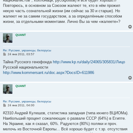
националистов", хохлонаци, русофобов) и всё будет хорошо.//
Повторюсь, в основном за Союзом жалеют те, кто в нём прожил
некую часть сознательной жизни (им сейчас за 30 и старше). Но
жалеют не за самим государством, а за определённым способом
жизни, за отдельными моментами. Лично Вы за чем «жалеете»?
QUANT
Re: Русские, украинцы, белорусы
С
24 янв 2011, 03:57
о
о
Тайна Русского генофонда
http://www.kp.ru/daily/24065/305831/Лицо
б
Русской национальности
щ
е
http://www.kommersant.ru/doc.aspx?DocsID=611986
н
и
е
QUANT
Re: Русские, украинцы, белорусы
С
24 янв 2011, 04:00
о
о
#2310 Андрей Кулешов, статистика западная (типа ихнего ВЦИОМа).
б
Наибольший процент сожалеющих о развале СССР (64%) в Египте.
щ
е
На Украине, как я сказал, 60%. Радуются (80%) поляки и проч.
н
мелочь из Восточной Европы... Всё хорошо будет с т.зр. отсутствия
и