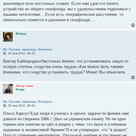
анализируя всех восточных славян. Если нам удастся понять
устройство их общего генофонда, мы с удовольствием поделимся с
вашими читателями.…Если есть географическое расстояние, то
обязательно появятся и различия в генофонде….
Britany
Re: Русские, украинцы, белорусы
С
24 янв 2011, 04:22
о
о
Виктор Байбородин«Настолько близки, что устанавливать какую-то
б
особую степень сходства очень трудно.»Как можно быть такими
щ
е
близкими, что сходство установить трудно? Может Вы объясните.
н
и
е
Автор темы
Proga
Re: Русские, украинцы, белорусы
С
24 янв 2011, 04:31
о
о
Ольга Харсун"Ещё когда я училась в школе, задачи по физике нам
б
давали из сборника 1986 г. (был на украинском языке). Но ни один
щ
е
термин или понятие не шёл в разрез с теми, что были в учебниках
н
изданных в независимой Украине"Я и не утверждал, что "в разрез".
и
е
Просто сравнение некорректно. Школьный учебник естественно не