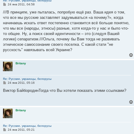
Re: Русские, украинцы, белорусы
С
24 янв 2011, 04:58
о
о
///В принципе, уже пыталась, попробую ещё раз. Ваша идея о том,
б
что все мы русские заставляет задумываться «а почему?», когда
щ
е
начинаешь искать ответ постепенно становится всё больше понятно,
н
что мы все (народы, этносы) разные, хотя когда-то у нас и было что-
и
е
то общее. Ну, а поиск своей идентичности – это (следуя Вашей
логике) сепаратизм.///Ольга, почему бы Вам тогда не развивать
этническое самосознание своего поселка. С какой стати "не
русскость" навязывать всей Украине?
Britany
Re: Русские, украинцы, белорусы
С
24 янв 2011, 05:16
о
о
Виктор БайбородинТогда что Вы хотели показать этими ссылками?
б
щ
е
н
и
Britany
е
Re: Русские, украинцы, белорусы
С
24 янв 2011, 05:21
о