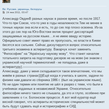
Re: Русские, украинцы, белорусы
С
24 янв 2011, 03:47
о
о
Александр ОвдинВ разных науках в разное время, но после 1917.
б
Что-то при Союзе, что-то уже в годы незалежности.Тем не менее в
щ
е
точных науках она если и есть, то до сих пор плохо освоена. Из-за
н
этого до сих пор на Юго-Востоке велик процент диссертаций
и
е
защищаемых на русском языке....я не имею ввиду историю.
Официально совет имеет право их пропускать, но власти в Киеве
бесятся все сильнее. Сейчас дискутируется вопрос относительно
третьего экзамена в аспирантуру. Вакарчук хочет заменить
"Философию" на "Українську наукову мову". Что станет началом
тотального запрета на подготовку дисеров не на мове (не знаком с
украинской научной терминологией - не попадешь даже в
аспирантуру).------------------------------------------------------------------------------------
Александр, даже у меня складывается такое впечатление, что мы
живём в разных странах))))Ещё когда я училась в школе, задачи по
физике нам давали из сборника 1986 г. (был на украинском языке).
Но ни один термин или понятие не шёл в разрез с теми, что были в
учебниках изданных в независимой Украине. Относительно
философии ничего такого не слышала, да это и глупо, особенно при
заявлениях о т.н. Болонском процессе. А вот мой куратор ещё
весной говорил, что аспиранты исторических специальностей может
быть будут сдавать ещё и историографию и СИД