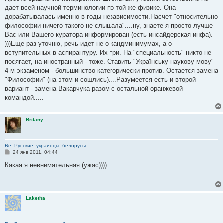
дает всей научной терминологии по той же физике. Она
дорабатывалась именно в годы независимости.Насчет "относительно
философии ничего такого не слышала"....ну, знаете я просто лучше
Вас или Вашего куратора информирован (есть инсайдерская инфа).
)))Еще раз уточню, речь идет не о кандминимумах, а о
вступительных в аспирантуру. Их три. На "специальность" никто не
посягает, на иностранный - тоже. Ставить "Українську наукову мову"
4-м экзаменом - большинство категорически против. Остается замена
"Философии" (на этом и сошлись)....Разумеется есть и второй
вариант - замена Вакарчука разом с остальной оранжевой
командой.....
Britany
Re: Русские, украинцы, белорусы
С
24 янв 2011, 04:44
о
о
Какая я невнимательная (ужас))))
б
щ
е
н
и
Laketha
е