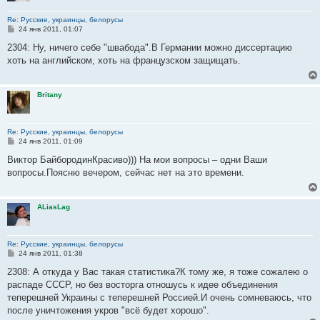
Re: Русские, украинцы, белорусы
С
24 янв 2011, 01:07
о
о
2304: Ну, ничего себе "швабода".В Германии можно диссертацию
б
хоть на английском, хоть на французском защищать.
щ
е
н
и
Britany
е
Re: Русские, украинцы, белорусы
С
24 янв 2011, 01:09
о
о
Виктор БайбородинКрасиво))) На мои вопросы – одни Ваши
б
вопросы.Поясню вечером, сейчас нет на это времени.
щ
е
н
и
ALiasLag
е
Re: Русские, украинцы, белорусы
С
24 янв 2011, 01:38
о
о
2308: А откуда у Вас такая статистика?К тому же, я тоже сожалею о
б
распаде СССР, но без восторга отношусь к идее объединения
щ
е
теперешней Украины с теперешней Россией.И очень сомневаюсь, что
н
после уничтожения укров "всё будет хорошо".
и