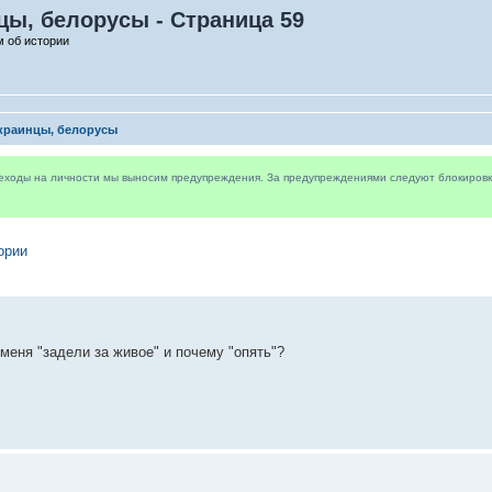
цы, белорусы - Страница 59
 об истории
украинцы, белорусы
реходы на личности мы выносим предупреждения. За предупреждениями следуют блокировки 
ории
меня "задели за живое" и почему "опять"?