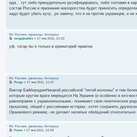
о
нда... тут либо принудительно русифицировать, либо толпами в ка
б
состав России и признание малоросства будет приносить определе
щ
е
надо будет убить кучу...ps замечу, что я не против украинцев, и 
н
и
е
Re: Русские, украинцы, белорусы
С
sergejluzhkv
»
17 янв 2011, 21:03
о
о
уф. татар бы я только в крематорий привлек
б
щ
е
н
и
е
Re: Русские, украинцы, белорусы
С
Proga
»
17 янв 2011, 21:37
о
о
Виктор БайбородинНикакой российской "пятой колонны" и тем более
б
которым кругом враги мерещатся.На Украине (и особенно в юго-вос
щ
е
равноправие с украиноязычными;- понимают свое генетическое родс
н
прошлому, общей с россиянами истории;- хотят сохранить дружеск
и
е
Оранжевого режима;- не делают нелепых обобщений относительно 
Re: Русские, украинцы, белорусы
С
Frans
»
17 янв 2011, 22:29
о