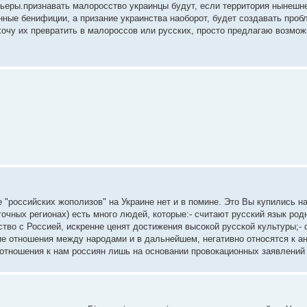
рьеры.признавать малоросство украинцы будут, если территория нынешн
нные бенифиции, а призание украинства наоборот, будет создавать про
не хочу их превратить в малороссов или русских, просто предлагаю возм
 "российских жополизов" на Украине нет и в помине. Это Вы купились н
точных регионах) есть много людей, которые:- считают русский язык род
тво с Россией, искренне ценят достижения высокой русской культуры;- 
ие отношения между народами и в дальнейшем, негативно относятся к 
отношения к нам россиян лишь на основании провокационных заявлений 