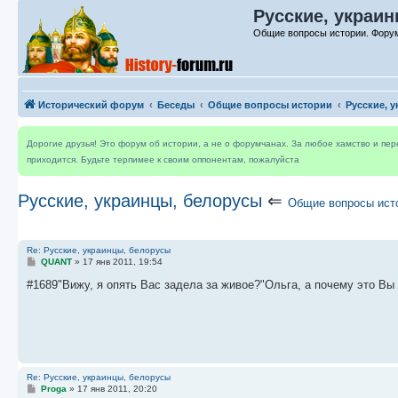
Русские, украин
Общие вопросы истории. Форум
Исторический форум
Беседы
Общие вопросы истории
Русские, 
Дорогие друзья! Это форум об истории, а не о форумчанах. За любое хамство и пе
приходится. Будьте терпимее к своим оппонентам, пожалуйста
Русские, украинцы, белорусы
⇐
Общие вопросы ист
Re: Русские, украинцы, белорусы
С
QUANT
»
17 янв 2011, 19:54
о
о
#1689"Вижу, я опять Вас задела за живое?"Ольга, а почему это Вы 
б
щ
е
н
и
е
Re: Русские, украинцы, белорусы
С
Proga
»
17 янв 2011, 20:20