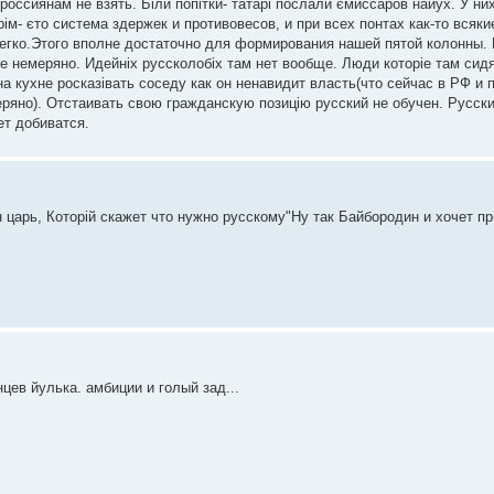
россиянам не взять. Біли попітки- татарі послали ємиссаров найух. У ни
рім- єто система здержек и противовесов, и при всех понтах как-то всяк
елегко.Этого вполне достаточно для формирования нашей пятой колонны. 
е немеряно. Идейніх руссколобіх там нет вообще. Люди которіе там сидя
а кухне росказівать соседу как он ненавидит власть(что сейчас в РФ и 
ряно). Отстаивать свою гражданскую позицію русский не обучен. Русск
ет добиватся.
царь, Которій скажет что нужно русскому"Ну так Байбородин и хочет пр
нцев йулька. амбиции и голый зад...