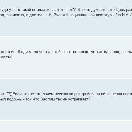
куда у него такой оптимизм на этот счет"А Вы что думаете, что Царь р
од, возможно, и длительный, Русской национальной диктатуры (по И.А.И
 достоин. Люди мало чего достойны т.к. не имеют четких идеалов, реаль
 массы!
пять"?))Если это не так, зачем несколько раз требовали объяснения пост
был подобный тон.Что Вас там так не устраивает?