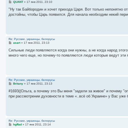
С
QUANT
»
17 янв 2011, 23:10
о
о
"Ну так Байбородин и хочет прихода Царя. Вот только непонятно от
б
достойны, чтобы Царь появился. Для начала необходим некий пери
щ
е
н
и
е
Re: Русские, украинцы, белорусы
С
asart
»
17 янв 2011, 23:13
о
о
Сильные люди появляются когда они нужны, а не когда народ этого
б
много чего еще, но почему-то появляются люди которые ведут эти
щ
е
н
и
е
Re: Русские, украинцы, белорусы
С
Britany
»
17 янв 2011, 23:13
о
о
#1693((Ольга, а почему это Вы меня "задели за живое" и почему "о
б
при рассмотрении духовности в теме «..всё об Украине» у Вас уже 
щ
е
н
и
е
Re: Русские, украинцы, белорусы
С
hgffad
»
17 янв 2011, 23:14
о