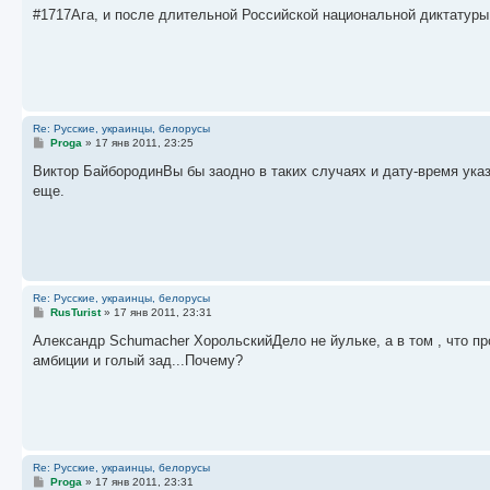
о
#1717Ага, и после длительной Российской национальной диктатур
б
щ
е
н
и
е
Re: Русские, украинцы, белорусы
С
Proga
»
17 янв 2011, 23:25
о
о
Виктор БайбородинВы бы заодно в таких случаях и дату-время указы
б
еще.
щ
е
н
и
е
Re: Русские, украинцы, белорусы
С
RusTurist
»
17 янв 2011, 23:31
о
о
Александр Schumacher ХорольскийДело не йульке, а в том , что п
б
амбиции и голый зад...Почему?
щ
е
н
и
е
Re: Русские, украинцы, белорусы
С
Proga
»
17 янв 2011, 23:31