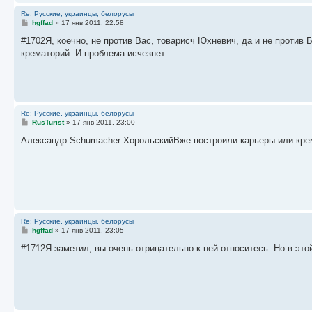
Re: Русские, украинцы, белорусы
С
hgffad
»
17 янв 2011, 22:58
о
о
#1702Я, коечно, не против Вас, товарисч Юхневич, да и не против 
б
крематорий. И проблема исчезнет.
щ
е
н
и
е
Re: Русские, украинцы, белорусы
С
RusTurist
»
17 янв 2011, 23:00
о
о
Александр Schumacher ХорольскийВже построили карьеры или крема
б
щ
е
н
и
е
Re: Русские, украинцы, белорусы
С
hgffad
»
17 янв 2011, 23:05
о
о
#1712Я заметил, вы очень отрицательно к ней относитесь. Но в эт
б
щ
е
н
и
е