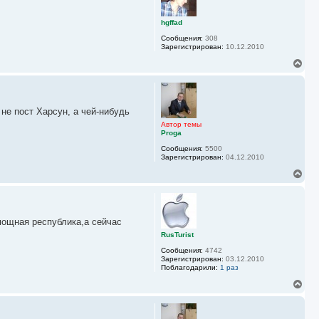
у
у
т
ь
hgffad
с
Сообщения:
308
я
Зарегистрирован:
10.12.2010
к
н
В
а
е
ч
р
а
н
л
у
у
не пост Харсун, а чей-нибудь
т
ь
Автор темы
с
Proga
я
Сообщения:
5500
к
Зарегистрирован:
04.12.2010
н
а
В
ч
е
а
р
л
н
у
у
мощная республика,а сейчас
т
ь
RusTurist
с
Сообщения:
4742
я
Зарегистрирован:
03.12.2010
к
Поблагодарили:
1 раз
н
а
В
ч
е
а
р
л
н