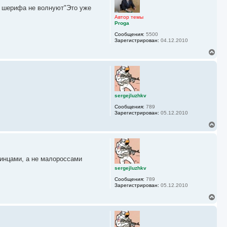
у
в шерифа не волнуют"Это уже
т
ь
Автор темы
с
Proga
я
Сообщения:
5500
к
Зарегистрирован:
04.12.2010
н
а
В
ч
е
а
р
л
н
у
у
т
ь
sergejluzhkv
с
Сообщения:
789
я
Зарегистрирован:
05.12.2010
к
н
В
а
е
ч
р
а
н
л
у
у
аинцами, а не малороссами
т
ь
sergejluzhkv
с
Сообщения:
789
я
Зарегистрирован:
05.12.2010
к
н
В
а
е
ч
р
а
н
л
у