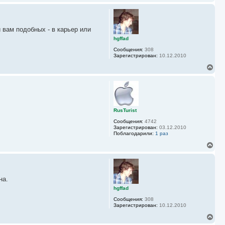
ч
е
а
р
л
н
у
у
 вам подобных - в карьер или
т
ь
hgffad
с
Сообщения:
308
я
Зарегистрирован:
10.12.2010
к
н
В
а
е
ч
р
а
н
л
у
у
т
ь
RusTurist
с
Сообщения:
4742
я
Зарегистрирован:
03.12.2010
к
Поблагодарили:
1 раз
н
а
В
ч
е
а
р
л
н
у
у
на.
т
ь
hgffad
с
Сообщения:
308
я
Зарегистрирован:
10.12.2010
к
н
В
а
е