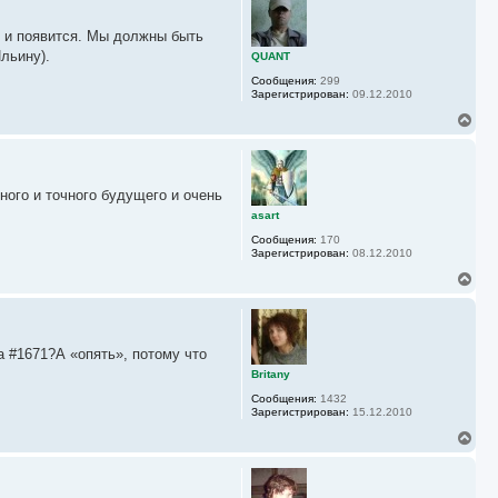
а
н
л
у
у
аз и появится. Мы должны быть
т
ь
льину).
QUANT
с
Сообщения:
299
я
Зарегистрирован:
09.12.2010
к
н
В
а
е
ч
р
а
н
л
у
у
ного и точного будущего и очень
т
ь
asart
с
Сообщения:
170
я
Зарегистрирован:
08.12.2010
к
н
В
а
е
ч
р
а
н
л
у
у
а #1671?А «опять», потому что
т
ь
Britany
с
Сообщения:
1432
я
Зарегистрирован:
15.12.2010
к
н
В
а
е
ч
р
а
н
л