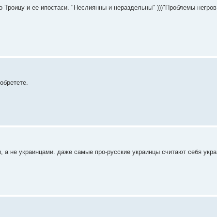
 Троицу и ее ипостаси. "Неслиянны и нераздельны" )))"Проблемы негро
иобретете.
, а не украинцами. даже самые про-русские украинцы считают себя укр