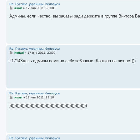
Re: Русские, украинцы, белорусы
С
asart
»
17 янв 2011, 23:08
о
о
Админы, если честно, вы забавы ради держите в группе Виктора Б
б
щ
е
н
и
е
Re: Русские, украинцы, белорусы
С
hgffad
»
17 янв 2011, 23:09
о
о
#1714Здесь админы сами по себе забавные. Лонгина на них нет)))
б
щ
е
н
и
е
Re: Русские, украинцы, белорусы
С
asart
»
17 янв 2011, 23:10
о
о
))))))))))))))))))))))))))))))))))))))))))))))))))))))))))))))
б
щ
е
н
и
е
Re: Русские, украинцы, белорусы