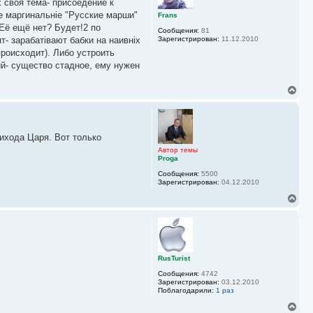
х своя тема- присоедение к
т
ь
ие маргинальніе "Русские марши"
Frans
с
Её ещё нет? Будет!2 по
Сообщения:
81
я
т- зарабатівают бабки на наивніх
Зарегистрирован:
11.12.2010
к
происходит). Либо устроить
н
а
ий- существо стадное, ему нужен
ч
а
В
л
е
у
р
н
у
ихода Царя. Вот только
т
ь
Автор темы
с
Proga
я
Сообщения:
5500
к
Зарегистрирован:
04.12.2010
н
а
В
ч
е
а
р
л
н
у
у
т
ь
RusTurist
с
Сообщения:
4742
я
Зарегистрирован:
03.12.2010
к
Поблагодарили:
1 раз
н
а
В