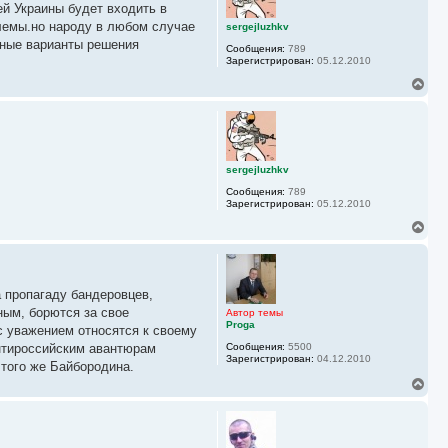
у
ей Украины будет входить в
т
ь
блемы.но народу в любом случае
sergejluzhkv
с
ожные варианты решения
Сообщения:
789
я
Зарегистрирован:
05.12.2010
к
н
В
а
е
ч
р
а
н
л
у
у
т
ь
sergejluzhkv
с
Сообщения:
789
я
Зарегистрирован:
05.12.2010
к
н
В
а
е
ч
р
а
н
л
у
у
а пропагаду бандеровцев,
т
ь
ным, борются за свое
Автор темы
с
Proga
с уважением относятся к своему
я
антироссийским авантюрам
Сообщения:
5500
к
Зарегистрирован:
04.12.2010
того же Байбородина.
н
а
В
ч
е
а
р
л
н
у
у