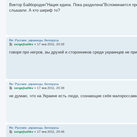
о
о
Виктор Байбородин"Нация едина. Пока разделена"Вспоминается про
б
слышали. А кто шериф то?
щ
е
н
и
е
Re: Русские, украинцы, белорусы
С
sergejluzhkv
»
17 янв 2011, 20:26
о
о
говоря про негров, вы друзей и сторонников среди украинцев не пр
б
щ
е
н
и
е
Re: Русские, украинцы, белорусы
С
sergejluzhkv
»
17 янв 2011, 20:38
о
о
не думаю, что на Украине есть люди, сознающие себя малороссами
б
щ
е
н
и
е
Re: Русские, украинцы, белорусы
С
sergejluzhkv
»
17 янв 2011, 20:46
о