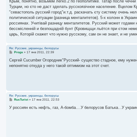
о
Крым, понятно, возьмём легко.2 по геополитике. Татар после чечни 
б
Турции, но єто не даст зделать русскоязічное население. Вцелом К
щ
е
"севастополь русский город"и.т.д. раскачать єту систему очень н
н
политической ситуации (разница менталитетов). 5-х колонн в Украин
и
е
россиянах. Учитівай разницу менталитетов. Русский может годами н
бессмісленній и безпощадній бунт (Кровищщи льётся при єтом неме
царь, Которій скажет что нужно русскому, сам он не знает, и не уме
Re: Русские, украинцы, белорусы
С
Proga
»
17 янв 2011, 22:39
о
о
Сергей Cucumber Огородник"Русский- существо стадное, ему нужен 
б
непонятно откуда у него такой оптимизм на этот счет.
щ
е
н
и
е
Re: Русские, украинцы, белорусы
С
RusTurist
»
17 янв 2011, 22:53
о
о
У россиян есть нефть, газ, А-бомба....У белорусов Батька...У украи
б
щ
е
н
и
е