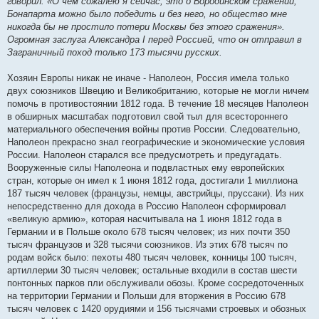
говорил: «О чем сожалею я сейчас, это о Бородинском сражении,
щ
е
Бонапарта можно было победить и без него, но общество мне
н
никогда бы не простило потери Москвы без этого сражения».
и
е
Огромная заслуга Александра I перед Россией, что он отправил в
Заграничный поход только 173 тысячи русских.
Хозяин Европы никак не иначе - Наполеон, Россия имела только
двух союзников Швецию и Великобританию, которые не могли ничем
помочь в противостоянии 1812 года. В течение 18 месяцев Наполеон
в обширных масштабах подготовил свой тыл для всестороннего
материального обеспечения войны против России. Следовательно,
Наполеон прекрасно знал географические и экономические условия
России. Наполеон старался все предусмотреть и предугадать.
Вооруженные силы Наполеона и подвластных ему европейских
стран, которые он имел к 1 июня 1812 года, достигали 1 миллиона
187 тысяч человек (французы, немцы, австрийцы, пруссаки). Из них
непосредственно для дохода в Россию Наполеон сформировал
«великую армию», которая насчитывала на 1 июня 1812 года в
Германии и в Польше около 678 тысяч человек; из них почти 350
тысяч французов и 328 тысячи союзников. Из этих 678 тысяч по
родам войск было: пехоты 480 тысяч человек, конницы 100 тысяч,
артиллерии 30 тысяч человек; остальные входили в состав шести
понтонных парков пли обслуживали обозы. Кроме сосредоточенных
на территории Германии и Польши для вторжения в Россию 678
тысяч человек с 1420 орудиями и 156 тысячами строевых и обозных