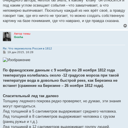
очередного автора, неплох бы знать, к какому "клану" он относится и
под каким углом освещает события - что замалчивает, а что
непомерно выпячивает. Поскольку каждый из них врёт своё, а правду
говорит там, где его ничто не трогает, то можно создать собственную
картину на базе понимания, где что наврано, и где правда сказана.
Автор темы
Gosha
Re: Что перемолола Россия в 1812
С
19 дек 2015, 16:28
о
о
б
щ
е
По французским данным с 9 ноября по 28 ноября 1812 года
н
температура колебалась около -12 градусов мороза при такой
и
е
температуре вода в довольно быстрой реке, как Березина не
встанет (сражение на Березине – 26 ноября 1812 года).
Спасительный лед так далеко
Толщину ледяного покрова редко проверяют, но думаю, эти знания
могут пригодиться.
Лед толщиной в 5 сантиметров выдерживает среднего человека.
Лед толщиной в 8 сантиметров выдерживает человека с грузом
(ранец ружье и т.д.).
Лед толщиной в 12 сантиметров выдерживает группу людей.