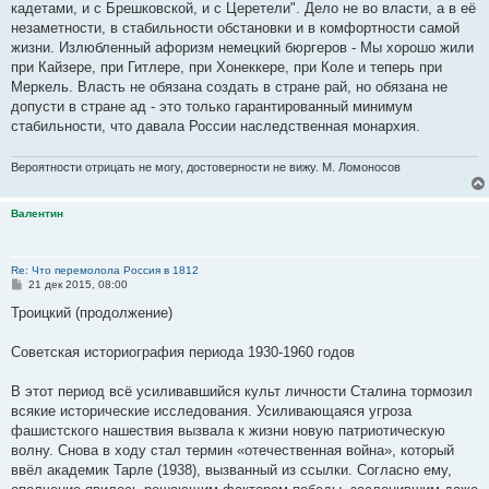
кадетами, и с Брешковской, и с Церетели". Дело не во власти, а в её
незаметности, в стабильности обстановки и в комфортности самой
жизни. Излюбленный афоризм немецкий бюргеров - Мы хорошо жили
при Кайзере, при Гитлере, при Хонеккере, при Коле и теперь при
Меркель. Власть не обязана создать в стране рай, но обязана не
допусти в стране ад - это только гарантированный минимум
стабильности, что давала России наследственная монархия.
Вероятности отрицать не могу, достоверности не вижу. М. Ломоносов
Валентин
Re: Что перемолола Россия в 1812
С
21 дек 2015, 08:00
о
о
Троицкий (продолжение)
б
щ
е
Советская историография периода 1930-1960 годов
н
и
е
В этот период всё усиливавшийся культ личности Сталина тормозил
всякие исторические исследования. Усиливающаяся угроза
фашистского нашествия вызвала к жизни новую патриотическую
волну. Снова в ходу стал термин «отечественная война», который
ввёл академик Тарле (1938), вызванный из ссылки. Согласно ему,