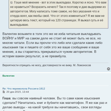
е
Гоше моё мнение - вот в этих выкладках. Коротко и ясно. Что вам
н
не нравиться? Возразить нечего? Так я поэтому и даю выдержки из
и
е
авторитетов. Могу написать тоже самое, но без указания что и
откуда взял, как якобы своё. Что от этого измениться? Я же вам не
цитирую весь текст, который на 120 страницах. Я выжал суть и её
выкладываю.
Валентин возьмите в толк это же не изба читальня выкладывать
ВОЙНУ и МИР на самом деле не стоит её может быть не все, но
многие читали. Если вы прочли что либо или сделали какие либо
изыскания так и пишите от себя это же ваше сообщение и ваше
мнение, а вы стараетесь прикрываться чужим авторитетом. В
истории важен результат, а не преамбула.
Вероятности отрицать не могу, достоверности не вижу. М. Ломоносов
Валентин
Re: Что перемолола Россия в 1812
С
20 дек 2015, 13:44
о
о
Гоша
: вы совсем наивный человек. Вы то сами какие изыскания
б
сделали? Начитались книг и бубните как магнитофон. Я же как раз и
щ
е
делаю выводы - на какой требухе вы начитавшись, свои взгляды
н