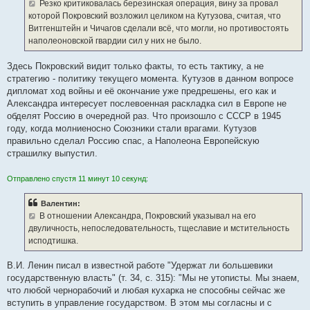
Резко критиковалась березинская операция, вину за провал
которой Покровский возложил целиком на Кутузова, считая, что
Витгенштейн и Чичагов сделали всё, что могли, но противостоять
наполеоновской гвардии сил у них не было.
Здесь Покровский видит только факты, то есть тактику, а не
стратегию - политику текущего момента. Кутузов в данном вопросе
дипломат ход войны и её окончание уже предрешены, его как и
Александра интересует послевоенная раскладка сил в Европе не
обделят Россию в очередной раз. Что произошло с СССР в 1945
году, когда молниеносно Союзники стали врагами. Кутузов
правильно сделал Россию спас, а Наполеона Европейскую
страшилку выпустил.
Отправлено спустя 11 минут 10 секунд:
Валентин:
В отношении Александра, Покровский указывал на его
двуличность, непоследовательность, тщеславие и мстительность
исподтишка.
В.И. Ленин писал в известной работе "Удержат ли большевики
государственную власть" (т. 34, с. 315): "Мы не утописты. Мы знаем,
что любой чернорабочий и любая кухарка не способны сейчас же
вступить в управление государством. В этом мы согласны и с