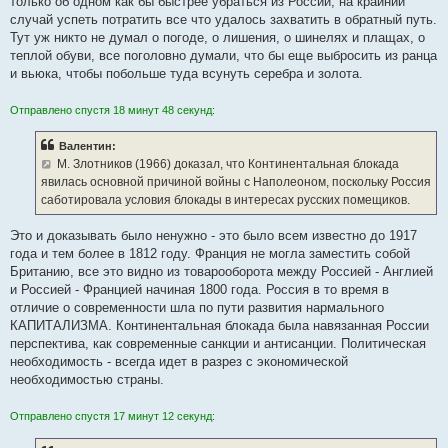
только об одном как бы быстрее убраться из России, на крайний
случай успеть потратить все что удалось захватить в обратный путь.
Тут уж никто не думал о погоде, о лишения, о шинелях и плащах, о
теплой обуви, все поголовно думали, что бы еще выбросить из ранца
и вьюка, чтобы побольше туда всунуть серебра и золота.
Отправлено спустя 18 минут 48 секунд:
Валентин:
М. Злотников (1966) доказал, что Континентальная блокада
явилась основной причиной войны с Наполеоном, поскольку Россия
саботировала условия блокады в интересах русских помещиков.
Это и доказывать было ненужно - это было всем известно до 1917
года и тем более в 1812 году. Франция не могла заместить собой
Британию, все это видно из товарооборота между Россией - Англией
и Россией - Францией начиная 1800 года. Россия в то время в
отличие о современности шла по пути развития нармального
КАПИТАЛИЗМА. Континентальная блокада была навязанная России
перспектива, как современные санкции и антисанции. Политическая
необходимость - всегда идет в разрез с экономической
необходимостью страны.
Отправлено спустя 17 минут 12 секунд: