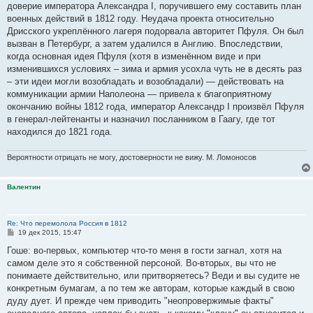
доверие императора Александра I, поручившего ему составить план
военных действий в 1812 году. Неудача проекта относительно
Дрисского укреплённого лагеря подорвала авторитет Пфуля. Он был
вызван в Петербург, а затем удалился в Англию. Впоследствии,
когда основная идея Пфуля (хотя в изменённом виде и при
изменившихся условиях – зима и армия усохла чуть не в десять раз
– эти идеи могли возобладать и возобладали) — действовать на
коммуникации армии Наполеона — привела к благоприятному
окончанию войны 1812 года, император Александр I произвёл Пфуля
в генерал-лейтенанты и назначил посланником в Гаагу, где тот
находился до 1821 года.
Вероятности отрицать не могу, достоверности не вижу. М. Ломоносов
Валентин
Re: Что перемолола Россия в 1812
С
19 дек 2015, 15:47
о
о
Гоше: во-первых, компьютер что-то меня в гости загнал, хотя на
б
самом деле это я собственной персоной. Во-вторых, вы что не
щ
е
понимаете действительно, или притворяетесь? Веди и вы судите не
н
конкретным бумагам, а по тем же авторам, которые каждый в свою
и
е
дуду дует. И прежде чем приводить "неопровержимые факты"