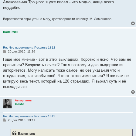
Алексеевича Троцкого я уже писал - что модно, чаще всего
неудобно.
Вероятности отрицать не могу, достоверности не вижу. М. Ломоносов
Валентин
Re: Что перемолола Россия в 1812
С
20 дек 2015, 11:29
о
о
Гоше моё мнение - вот в этих выкладках. Коротко и ясно. Что вам не
б
нравиться? Возразить нечего? Так я поэтому и даю выдержки из
щ
е
авторитетов. Могу написать тоже самое, но без указания что и
н
откуда взял, как якобы своё. Что от этого измениться? Я же вам не
и
е
цитирую весь текст, который на 120 страницах. Я выжал суть и её
выкладываю.
Автор темы
Gosha
Re: Что перемолола Россия в 1812
С
20 дек 2015, 13:11
о
о
б
Валентин:
щ