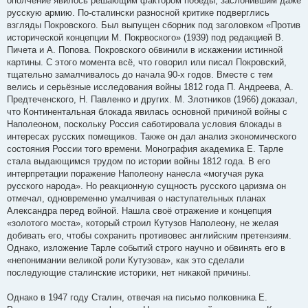
ополчение явилось решающим фактором победы, заслонившим даже
русскую армию. По-сталински разносной критике подверглись
взгляды Покровского. Был выпущен сборник под заголовком «Против
исторической концепции М. Покрвоского» (1939) под редакцией В.
Пичета и А. Попова. Покровского обвинили в искажении истинной
картины. С этого момента всё, что говорил или писал Покровский,
тщательно замалчивалось до начала 90-х годов. Вместе с тем
велись и серьёзные исследования войны 1812 года П. Андреева, А.
Предтеченского, Н. Павленко и других. М. Злотников (1966) доказал,
что Континентальная блокада явилась основной причиной войны с
Наполеоном, поскольку Россия саботировала условия блокады в
интересах русских помещиков. Также он дал анализ экономического
состояния России того времени. Монография академика Е. Тарле
стала выдающимся трудом по истории войны 1812 года. В его
интерпретации поражение Наполеону нанесла «могучая рука
русского народа». Но реакционную сущность русского царизма он
отмечал, одновременно умалчивая о наступательных планах
Александра перед войной. Нашла своё отражение и концепция
«золотого моста», который строил Кутузов Наполеону, не желая
добивать его, чтобы сохранить противовес английским претензиям.
Однако, изложение Тарле событий строго научно и обвинять его в
«непонимании великой роли Кутузова», как это сделали
последующие сталинские историки, нет никакой причины.
Однако в 1947 году Сталин, отвечая на письмо полковника Е.