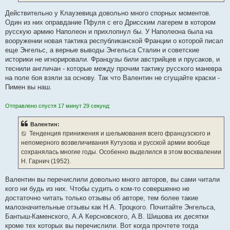
Действительно у Клаузевица довольно много спорных моментов.
Один из них оправдание Пфуля с его Дрисским лагерем в котором
русскую армию Наполеон и прихлопнул бы. У Наполеона была на
вооружении новая тактика республиканской Франции о которой писал
еще Энгельс, а верные выводы Энгельса Сталин и советские
историки не игнорировали. Французы били австрийцев и прусаков, и
теснили англичан - которые между прочим тактику русского маневра
на поле боя взяли за основу. Так что Валентин не сгущайте краски -
Пимен вы наш.
Отправлено спустя 17 минут 29 секунд:
Валентин:
Тенденция принижения и шельмования всего французского и
непомерного возвеличивания Кутузова и русской армии вообще
сохранялась многие годы. Особенно выделился в этом восхвалении
Н. Гарнич (1952).
Валентин вы перечислили довольно много авторов, вы сами читали
кого ни будь из них. Чтобы судить о ком-то совершенно не
достаточно читать только отзывы об авторе, тем более такие
малозначительные отзывы как Н.А. Троцкого. Почитайте Энгельса,
Бантыш-Каменского, А.А Керсновского, А.В. Шишова их десятки
кроме тех которых вы перечислили. Вот когда прочтете тогда