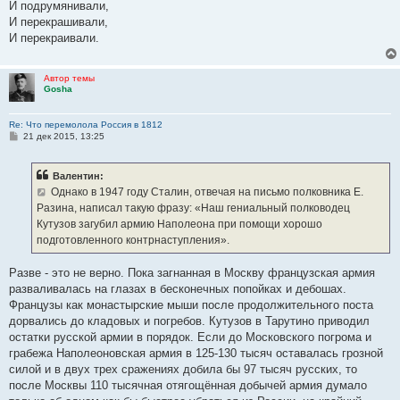
И подрумянивали,
И перекрашивали,
И перекраивали.
Автор темы
Gosha
Re: Что перемолола Россия в 1812
С
21 дек 2015, 13:25
о
о
б
Валентин:
щ
е
Однако в 1947 году Сталин, отвечая на письмо полковника Е.
н
Разина, написал такую фразу: «Наш гениальный полководец
и
е
Кутузов загубил армию Наполеона при помощи хорошо
подготовленного контрнаступления».
Разве - это не верно. Пока загнанная в Москву французская армия
разваливалась на глазах в бесконечных попойках и дебошах.
Французы как монастырские мыши после продолжительного поста
дорвались до кладовых и погребов. Кутузов в Тарутино приводил
остатки русской армии в порядок. Если до Московского погрома и
грабежа Наполеоновская армия в 125-130 тысяч оставалась грозной
силой и в двух трех сражениях добила бы 97 тысяч русских, то
после Москвы 110 тысячная отягощённая добычей армия думало