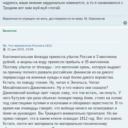
надеюсь ваше мнение кардинально изменится, а то я ознакомился с
Троцким вот вам жуй-жуй глотай.
Вероятности отрицать не могу, достоверности не вижу. М. Ломоносов
Валентин
Re: Что перемолола Россия в 1812
С
21 дек 2015, 15:06
о
о
Континентальная блокада принесла убыток России в 3 миллиона
б
рублей, а акцизы на воду принесли прибыль в 35 миллионов.
щ
е
Поэтому убыток от блокады - это мелочная хрень, которую выдают
н
за причину полного развала российских финансов из-за дикого
и
е
перерасхода на военные нужды и ещё более дикого воровства.
Кстати, по поводу чтения. Ну, читал я Энгельса, Читал
Михайловского-Данилевского. Ну и что нового они сказали?
Данилевский вообще прет такую лажу, что тни встать, ни охнуть. У
него Кутузов три раза объехал позиции перед боем, стоял на холме
под свистящими пулями и осколками и обозревал окрестности. В то
время как очевидцы говорят, что вобоще ничего не осматривал и
боем не руководил. Вы Троицкого внимательно прочитали. Но же
прямо говорит, что в каком ключе освещал 1812 год. Вот это важно.
Кстати, почти нет материала по материально-техническому