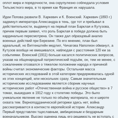
оплот мира и порядочности, она скрупулезно соблюдала условия
Тильзисткого мира, в то время как Франция их нарушала.
Идеи Попова развили В. Харкевич и К. Военский. Харкевич (1893 г.)
задвинул императора Александра в тень, где тот и пребывал в
действительности, выдвинул на первый план Барклая и Кутузова,
причем первым заявил, что роль Барклая в победе должна быть
кардинально пересмотрена. Он также дал образцовый анализ
военных действий при Березине. По его мнению, план был
идеальный, но Витгенштейн медлил, Чичагова Наполеон обманул, а
Кутузов вообще не вмешивался, наблюдая с расстояния 120 км за
событиями. Военский (1911) больше касался политических вопросов,
указав на общенародный патриотический подъём, он, тем не менее, с
сожалением отозвался о тяжелом положении народа и причиной
войны считал экономические факторы. Остальная масса
исторических исследований в этой категории придерживалась одной
из этих концепций, или нескольких сразу. Самым значительным
историческим исследованием является сборник научных
исторических работ «Отечественная война и русское общество» в 7
томах, вышедших в 1912 году к столетию победы. Это было
уникальное явление не только по объёму материала, но и широте
охвата тем. Верноподданической риторики здесь нет, война
рассматривается в контексте европейской истории. Александр
Первый представлен тщеславным, амбициозным и бездарным
военачальником. Высоко оценена лишь его решимость не вступать с