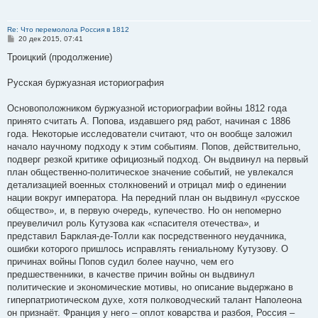
Re: Что перемолола Россия в 1812
С
20 дек 2015, 07:41
о
о
Троицкий (продолжение)
б
щ
е
Русская буржуазная историография
н
и
е
Основоположником буржуазной историографии войны 1812 года
принято считать А. Попова, издавшего ряд работ, начиная с 1886
года. Некоторые исследователи считают, что он вообще заложил
начало научному подходу к этим событиям. Попов, действительно,
подверг резкой критике официозный подход. Он выдвинул на первый
план общественно-политическое значение событий, не увлекался
детализацией военных столкновений и отрицал миф о единении
нации вокруг императора. На передний план он выдвинул «русское
общество», и, в первую очередь, купечество. Но он непомерно
преувеличил роль Кутузова как «спасителя отечества», и
представил Барклая-де-Толли как посредственного неудачника,
ошибки которого пришлось исправлять гениальному Кутузову. О
причинах войны Попов судил более научно, чем его
предшественники, в качестве причин войны он выдвинул
политические и экономические мотивы, но описание выдержано в
гиперпатриотическом духе, хотя полководческий талант Наполеона
он признаёт. Франция у него – оплот коварства и разбоя, Россия –