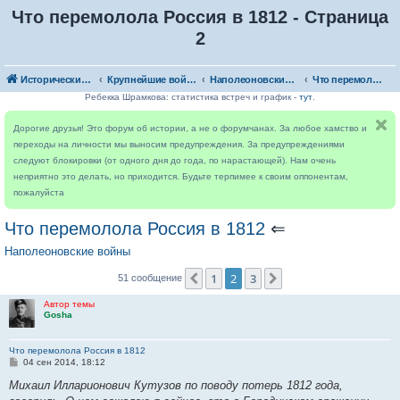
Что перемолола Россия в 1812 - Страница
2
Исторический форум
Крупнейшие войны
Наполеоновские войны
Что перемолола Россия в 1812
Ребекка Шрамкова: статистика встреч и график -
тут
.
Дорогие друзья! Это форум об истории, а не о форумчанах. За любое хамство и
переходы на личности мы выносим предупреждения. За предупреждениями
следуют блокировки (от одного дня до года, по нарастающей). Нам очень
неприятно это делать, но приходится. Будьте терпимее к своим оппонентам,
пожалуйста
Что перемолола Россия в 1812
⇐
Наполеоновские войны
1
2
3
Пред.
След.
51 сообщение
Автор темы
Gosha
Что перемолола Россия в 1812
С
04 сен 2014, 18:12
о
о
Михаил Илларионович Кутузов по поводу потерь 1812 года,
б