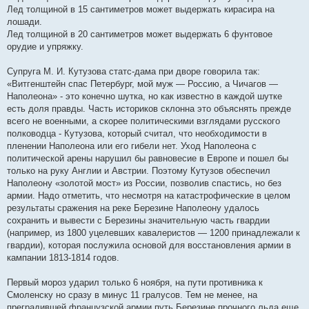
Лед толщиной в 15 сантиметров может выдержать кирасира на
лошади.
Лед толщиной в 20 сантиметров может выдержать 6 фунтовое
орудие и упряжку.
Супруга М. И. Кутузова статс-дама при дворе говорила так:
«Витгенштейн спас Петербург, мой муж — Россию, а Чичагов —
Наполеона» - это конечно шутка, но как известно в каждой шутке
есть доля правды. Часть историков склонна это объяснять прежде
всего не военными, а скорее политическими взглядами русского
полководца - Кутузова, который считал, что необходимости в
пленении Наполеона или его гибели нет. Уход Наполеона с
политической арены нарушил бы равновесие в Европе и пошел бы
только на руку Англии и Австрии. Поэтому Кутузов обеспечил
Наполеону «золотой мост» из России, позволив спастись, но без
армии. Надо отметить, что несмотря на катастрофические в целом
результаты сражения на реке Березине Наполеону удалось
сохранить и вывести с Березины значительную часть гвардии
(например, из 1800 уцелевших кавалеристов — 1200 принадлежали к
гвардии), которая послужила основой для восстановления армии в
кампании 1813-1814 годов.
Первый мороз ударил только 6 ноября, на пути противника к
Смоленску но сразу в минус 11 гралусов. Тем не менее, на
преградившей французской армии путь Березине прочного льда еще