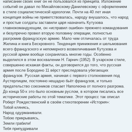
написании своих книг он не пользовался из принципа. Изложение
событий он давал по Михайловскому-Данилевскому с оформлением
в стиле социалистической идеологии. Почти на 40 лет иная
концепция войны не приветствовалась, народу внушалось, что народ
и простые солдаты заставили царя назначить Кутузова
главнокомандующим, он «исправил ошибки» прежнего командования
и безупречно провел вторую половину операции, полностью
разгромив французскую армию. Мало чем отличалась от труда
Жилина и книга Бескровного. Тенденция принижения и шельмования
всего французского и непомерного возвеличивания Кутузова и
русской армии вообще сохранялась многие годы. Особенно
выделился в этом восхвалении Н. Гарнич (1952). В ухарском стиле,
совершенно искажая факты, он договорился до того, что русская
армия после Бородино 11 вёрст преследовала убегающих
французов. Русская армия, начиная с первого столкновения под
Аустерлицем, постоянно нещадно бьёт французов, и только
предательство союзников спасает Наполеона от полного разгрома.
До конца 50-х это было основным руслом, в котором писались все
исторические работы по этой тематике. Этот процесс так описал
Роберт Рождественский в своём стихотворении «История»:
Тобой клянясь,
Народ одурманивали.
Тобою прикрываясь,
Земли грабили!
Тебя припудривали