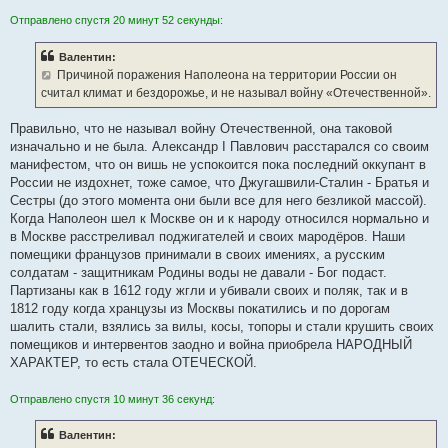
Отправлено спустя 20 минут 52 секунды:
Валентин:
Причиной поражения Наполеона на территории России он
считал климат и бездорожье, и не называл войну «Отечественной».
Правильно, что не называл войну Отечественной, она таковой
изначально и не была. Александр I Павлович расстарался со своим
манифестом, что он вишь не успокоится пока последний оккупант в
России не издохнет, тоже самое, что Джугашвили-Сталин - Братья и
Сестры (до этого момента они были все для него безликой массой).
Когда Наполеон шел к Москве он и к народу относился нормально и
в Москве расстреливал поджигателей и своих мародёров. Наши
помещики французов принимали в своих имениях, а русским
солдатам - защитникам Родины воды не давали - Бог подаст.
Партизаны как в 1612 году жгли и убивали своих и поляк, так и в
1812 году когда хранцузы из Москвы покатились и по дорогам
шалить стали, взялись за вилы, косы, топоры и стали крушить своих
помещиков и интервентов заодно и война приобрела НАРОДНЫЙ
ХАРАКТЕР, то есть стала ОТЕЧЕСКОЙ.
Отправлено спустя 10 минут 36 секунд:
Валентин: