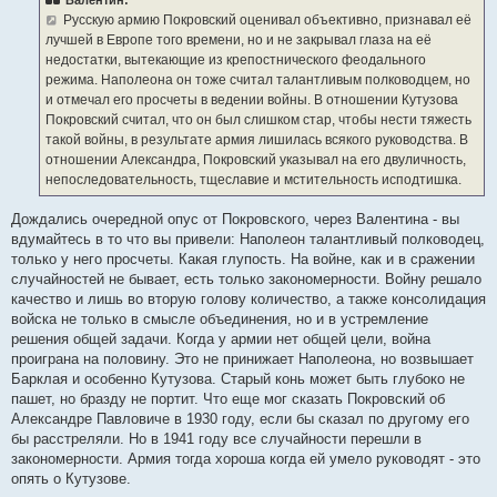
щ
е
Русскую армию Покровский оценивал объективно, признавал её
н
лучшей в Европе того времени, но и не закрывал глаза на её
и
е
недостатки, вытекающие из крепостнического феодального
режима. Наполеона он тоже считал талантливым полководцем, но
и отмечал его просчеты в ведении войны. В отношении Кутузова
Покровский считал, что он был слишком стар, чтобы нести тяжесть
такой войны, в результате армия лишилась всякого руководства. В
отношении Александра, Покровский указывал на его двуличность,
непоследовательность, тщеславие и мстительность исподтишка.
Дождались очередной опус от Покровского, через Валентина - вы
вдумайтесь в то что вы привели: Наполеон талантливый полководец,
только у него просчеты. Какая глупость. На войне, как и в сражении
случайностей не бывает, есть только закономерности. Войну решало
качество и лишь во вторую голову количество, а также консолидация
войска не только в смысле объединения, но и в устремление
решения общей задачи. Когда у армии нет общей цели, война
проиграна на половину. Это не принижает Наполеона, но возвышает
Барклая и особенно Кутузова. Старый конь может быть глубоко не
пашет, но бразду не портит. Что еще мог сказать Покровский об
Александре Павловиче в 1930 году, если бы сказал по другому его
бы расстреляли. Но в 1941 году все случайности перешли в
закономерности. Армия тогда хороша когда ей умело руководят - это
опять о Кутузове.