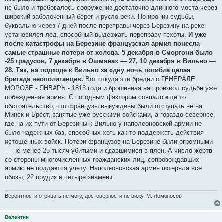
не было и требовалось сооружение достаточно длинного моста через
широкий заболоченный берег и русло реки. По иронии судьбы,
буквально через 7 дней после переправы через Березину на реке
установился лед, способный выдержать переправу пехоты.
И уже
после катастрофы на Березине французская армия понесла
самые страшные потери от холода. 5 декабря в Сморгони было
-25 градусов, 7 декабря в Ошмянах — 27, 10 декабря в Вильно —
28. Так, на подходе к Вильно за одну ночь погибла целая
бригада неополитанцев.
Вот откуда эти бредни о ГЕНЕРАЛЕ
МОРОЗЕ - ЯНВАРЬ - 1813 года и брошенная на произвол судьбе уже
побежденная армия. С погодным фактором совпало еще то
обстоятельство, что французы вынуждены были отступать не на
Минск и Брест, занятые уже русскими войсками, а гораздо севернее,
где на их пути от Березины к Вильно у наполеоновской армии не
было надежных баз, способных хоть как то поддержать действия
истощенных войск. Потери французов на Березине были огромными
— не менее 25 тысяч убитыми и сдавшимися в плен. А число жертв
со стороны многочисленных гражданских лиц, сопровождавших
армию не поддается учету. Наполеоновская армия потеряла все
обозы, 22 орудия и четыре знамени.
Вероятности отрицать не могу, достоверности не вижу. М. Ломоносов
Валентин