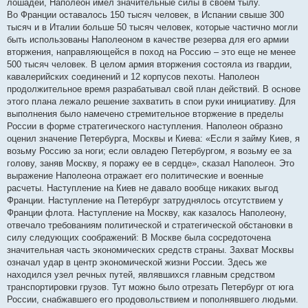
лошадей, Наполеон имел значительные силы в своем тылу.
Во Франции оставалось 150 тысяч человек, в Испании свыше 300
тысяч и в Италии больше 50 тысяч человек, которые частично могли
быть использованы Наполеоном в качестве резерва для его армии
вторжения, направляющейся в поход на Россию – это еще не менее
500 тысяч человек. В целом армия вторжения состояла из гвардии,
кавалерийских соединений и 12 корпусов пехоты. Наполеон
продолжительное время разрабатывал свой план действий. В основе
этого плана лежало решение захватить в спои руки инициативу. Для
выполнения было намечено стремительное вторжение в пределы
России в форме стратегического наступления. Наполеон образно
оценил значение Петербурга, Москвы и Киева: «Если я займу Киев, я
возьму Россию за ноги; если овладею Петербургом, я возьму ее за
голову, заняв Москву, я поражу ее в сердце», сказал Наполеон. Это
выражение Наполеона отражает его политические и военные
расчеты. Наступление на Киев не давало вообще никаких выгод
Франции. Наступление на Петербург затруднялось отсутствием у
Франции флота. Наступление на Москву, как казалось Наполеону,
отвечало требованиям политической и стратегической обстановки в
силу следующих соображений: В Москве была сосредоточена
значительная часть экономических средств страны. Захват Москвы
означал удар в центр экономической жизни России. Здесь же
находился узел речных путей, являвшихся главным средством
транспортировки грузов. Тут можно было отрезать Петербург от юга
России, снабжавшего его продовольствием и пополнявшего людьми.