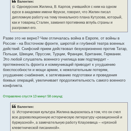
Валентин:
Однокурсник Жилина, В. Карпов, учившийся с ним на одном
курсе в академии имени Фрунзе, говорил, что Жилин писал
дипломную работу на тему гениального плана Кутузова, который,
как и товарищ Сталин, заманил противника вглубь страны и
разгромил его.
Разве это не верно? Чем отличалась война в Европе, от войны в
России - на Восточном фронте, широтой и глубиной театра военных
действий. Скифский прием действовал безукоризненно против Татар,
Польши, Швеции, Пруссии, Турции, Франции, Британии, Германии.
Это любой слушатель военного училища вам подтвердит -
протяженность фронта и коммуникаций приводит к ухудшению
боеспособности и мощи армии, к нежелательным потерям,
ухудшению снабжения, к затягиванию подготовки и проведения
боевых операций, увеличивает продолжительность самого военного
конфликта.
Отправлено спустя 13 минут 58 секунд:
Валентин:
Историческая культура Жилина выразилась в том, что он счел
всю дореволюционную историческую литературу «реакционной и
буржуазной», а замечательную работу Клаузевица – «грязной
клеветнической писаниной».