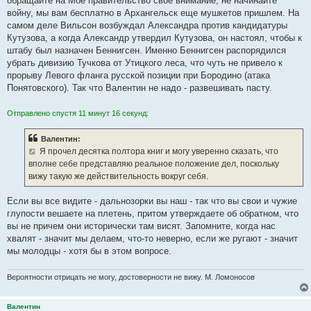
обращайте на Мое правительство свое внимание, не начинайте
войну, мы вам бесплатно в Архангельск еще мушкетов пришлем. На
самом деле Вильсон возбуждал Александра против кандидатуры
Кутузова, а когда Александр утвердил Кутузова, он настоял, чтобы к
штабу был назначен Беннигсен. Именно Беннигсен распорядился
убрать дивизию Тучкова от Утицкого леса, что чуть не привело к
прорыву Левого фланга русской позиции при Бородино (атака
Понятовского). Так что Валентин не надо - развешивать пасту.
Отправлено спустя 11 минут 16 секунд:
Валентин:
Я прочел десятка полтора книг и могу уверенно сказать, что
вполне себе представляю реальное положение дел, поскольку
вижу такую же действительность вокруг себя.
Если вы все видите - дальнозорки вы наш - так что вы свои и чужие
глупости вешаете на плетень, притом утверждаете об обратном, что
вы не причем они исторически там висят. Запомните, когда нас
хвалят - значит мы делаем, что-то неверно, если же ругают - значит
мы молодцы - хотя бы в этом вопросе.
Вероятности отрицать не могу, достоверности не вижу. М. Ломоносов
Валентин