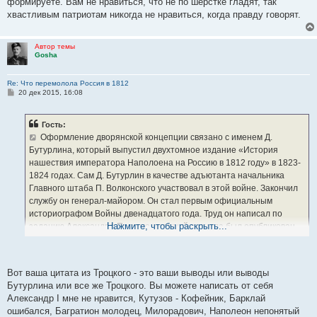
формируете. Вам не нравиться, что не по шерстке гладят, так
и
е
хвастливым патриотам никогда не нравиться, когда правду говорят.
Автор темы
Gosha
Re: Что перемолола Россия в 1812
С
20 дек 2015, 16:08
о
о
б
Гость:
щ
е
Оформление дворянской концепции связано с именем Д.
н
Бутурлина, который выпустил двухтомное издание «История
и
е
нашествия императора Наполоена на Россию в 1812 году» в 1823-
1824 годах. Сам Д. Бутурлин в качестве адъютанта начальника
Главного штаба П. Волконского участвовал в этой войне. Закончил
службу он генерал-майором. Он стал первым официальным
историографом Войны двенадцатого года. Труд он написал по
Нажмите, чтобы раскрыть...
заданию Александра Первого, который сначала был опубликован
на французском, а потом уже на русском языках. Именно Бутурлин
первым высказал идею «единения сословий» вокруг императора,
ставшего истинной душой и вдохновителем победы над
Вот ваша цитата из Троцкого - это ваши выводы или выводы
полчищами захватчиков. Вслед за царем, как проводником его идей
Бутурлина или все же Троцкого. Вы можете написать от себя
стоит Кутузов, которого, тем не менее, Бутурлин критикует за его
Александр I мне не нравится, Кутузов - Кофейник, Барклай
«систему медления». Но это не было «принижением великой роли
ошибался, Багратион молодец, Милорадович, Наполеон непонятый
народного полководца», как об этом утверждалось в советской