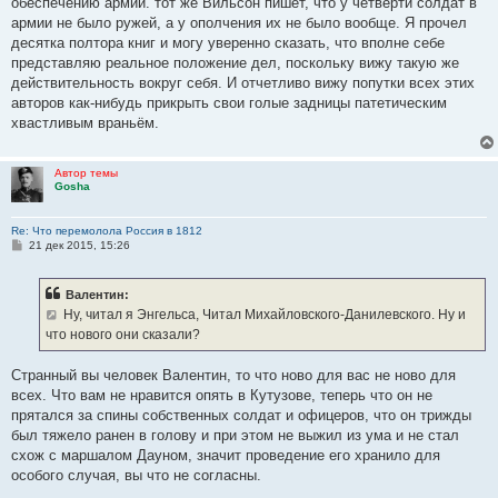
обеспечению армии. тот же Вильсон пишет, что у четверти солдат в
армии не было ружей, а у ополчения их не было вообще. Я прочел
десятка полтора книг и могу уверенно сказать, что вполне себе
представляю реальное положение дел, поскольку вижу такую же
действительность вокруг себя. И отчетливо вижу попутки всех этих
авторов как-нибудь прикрыть свои голые задницы патетическим
хвастливым враньём.
Автор темы
Gosha
Re: Что перемолола Россия в 1812
С
21 дек 2015, 15:26
о
о
б
Валентин:
щ
е
Ну, читал я Энгельса, Читал Михайловского-Данилевского. Ну и
н
что нового они сказали?
и
е
Странный вы человек Валентин, то что ново для вас не ново для
всех. Что вам не нравится опять в Кутузове, теперь что он не
прятался за спины собственных солдат и офицеров, что он трижды
был тяжело ранен в голову и при этом не выжил из ума и не стал
схож с маршалом Дауном, значит проведение его хранило для
особого случая, вы что не согласны.