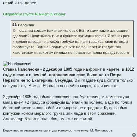
гений и так далее.
историографии.
Отправлено спустя 18 минут 35 секунд:
Валентин:
Гоша: вы совсем наивный человек. Вы то сами какие изыскания
сделали? Начитались книг и бубните как магнитофон. Я же как раз
и делаю выводы - на какой требухе вы начитавшись, свои взгляды
формируете. Вам не нравиться, что не по шерстке гладят, так
хвастливым патриотам никогда не нравиться, когда правду говорят.
Ставка Наполеона - 2 декабря 1805 года на фронт в карете, в 1812
году в санях с печкой, поговариваю сани были не то Петра
Первого не то Екатерины Секунды.
Вы гладьте куда хотите только
по существу. Армию Наполеона погубил мороз, так и пишите.
2 декабря 1805 года было сражение под Аустерлицем температура
была днем +2 градуса французы шлепали по колено, а где по пояс в
болотной жиже и шли в бой и от мороза не страдали. Кутузов был
контужен комом мерзлого грунта или льда в этом сражении,
Александр бежал с поля боя, вместе со свитой.
Вероятности отрицать не могу, достоверности не вижу. М. Ломоносов