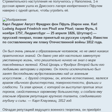
Стремительного наступления не получилось у Наполеона, 1-я
русская армия ушла из Дрисского лагеря изобретенного Пфулем
наверно с одной целью, чтобы угробить её.
Карл Людвиг Август Фридрих фон Пфуль (барон нем. Karl
Ludwig August Friedrich von Phull или Pfuel; также Фуль, 6
ноября 1757, Людвигсбург — 25 апреля 1826, Штутгарт) —
прусский генерал, позже принятый на русскую службу. Известен
по составленному им плану Отечественной войны 1812 года.
Он был очень умным и образованным человеком, но не имел никаких
практических знаний. Он давно уже вёл настолько замкнутую
умственную жизнь, что решительно ничего не знал о мире
повседневных явлений. Юлий Цезарь и Фридрих Второй были его
любимыми авторами и героями. Он почти исключительно был
занят бесплодными мудрствованиями над их военным
искусством… с другой стороны, он, вполне естественно, являлся
врагом обычного филистерства, поверхностности, фальши и
слабости. Та злая ирония, с которой он выступал против этих
пороков, свойственных огромному большинству, и создала ему
гласным образом репутацию крупного таланта, соединявшего
глубину и силы. — Карл Клаузевиц, 1812 год.
Обладая репутацией ведущего военного теоретика, он приобрёл