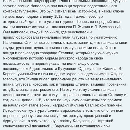
Разина, написал такую фразу: «Наш гениальный полководец Кутузов
загубил армию Наполеона при помощи хорошо подготовленного
контрнаступления». Это был сигнал всем историком, в каком ключе
теперь надо подавать войну 1812 года. Тарле, чересчур
академичный, для этого уже не годился. Теперь на передний план
вышли военные историки – полковники П. Жилин и Л. Бескровный.
Они написали, каждый по книге, где обосновали и
проиллюстрировали гениальный план Кутузова по уничтожению
Наполеона. Они не постеснялись открыто заявить, что написали свои
труды, руководствуясь «гениальными указаниями величайшего
вождя и полководца товарища Сталина, который глубоко изучил
многовековую историю борьбы русского народа за свою
независимость, и первый указал на величайшую роль
полководческой деятельности Кутузова». Однокурсник Жилина, В.
Карпов, учившийся с ним на одном курсе в академии имени Фрунзе,
говорил, что Жилин писал дипломную работу на тему гениального
плана Кутузова, который, как и товарищ Сталин, заманил противника
вглубь страны и разгромил его. На эту же тему Жилин написал
диссертацию и выпустил книгу, которая попалась на глаза Сталину и
тот, очень довольный, что так по научному объяснены его промахи
на начальном этапе войны, наградил Жилина Сталинской премией.
Историческая культура Жилина выразилась в том, что он счел всю
дореволюционную историческую литературу «реакционной и
буржуазной», а замечательную работу Клаузевица – «грязной
клеветнической писаниной». Зарубежными источниками при