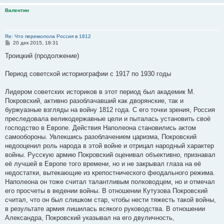
Валентин
Re: Что перемолола Россия в 1812
С
20 дек 2015, 18:31
о
о
Троицкий (продолжение)
б
щ
е
Период советской историографии с 1917 по 1930 годы
н
и
е
Лидером советских историков в этот период был академик М.
Покровский, активно разоблачавший как дворянские, так и
буржуазные взгляды на войну 1812 года. С его точки зрения, Россия
преследовала великодержавные цели и пыталась установить своё
господство в Европе. Действия Наполеона становились актом
самообороны. Увлекшись разоблачением царизма, Покровский
недооценил роль народа в этой войне и отрицал народный характер
войны. Русскую армию Покровский оценивал объективно, признавал
её лучшей в Европе того времени, но и не закрывал глаза на её
недостатки, вытекающие из крепостнического феодального режима.
Наполеона он тоже считал талантливым полководцем, но и отмечал
его просчеты в ведении войны. В отношении Кутузова Покровский
считал, что он был слишком стар, чтобы нести тяжесть такой войны,
в результате армия лишилась всякого руководства. В отношении
Александра, Покровский указывал на его двуличность,