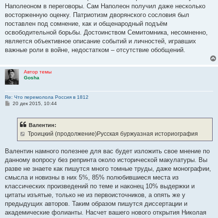
Наполеоном в переговоры. Сам Наполеон получил даже несколько
восторженную оценку. Патриотизм дворянского сословия был
поставлен под сомнение, как и общенародный подъём
освободительной борьбы. Достоинством Семитомника, несомненно,
является объективное описание событий и личностей, игравших
важные роли в войне, недостатком – отсутствие обобщений.
Автор темы
Gosha
Re: Что перемолола Россия в 1812
С
20 дек 2015, 10:44
о
о
б
Валентин:
щ
е
Троицкий (продолжение)Русская буржуазная историография
н
и
е
Валентин намного полезнее для вас будет изложить свое мнение по
данному вопросу без репринта около исторической макулатуры. Вы
разве не знаете как пишутся много томные труды, даже монографии,
смысла и новизны в них 5%, 85% полюбившиеся места из
классических произведений по теме и наконец 10% выдержки и
цитаты изъятые, только не из первоисточников, а опять же у
предыдущих авторов. Таким образом пишутся диссертации и
академические фолианты. Насчет вашего нового открытия Николая