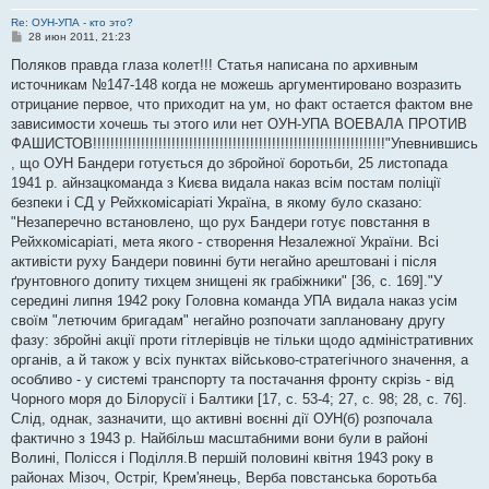
Re: ОУН-УПА - кто это?
С
28 июн 2011, 21:23
о
о
Поляков правда глаза колет!!! Статья написана по архивным
б
источникам №147-148 когда не можешь аргументировано возразить
щ
е
отрицание первое, что приходит на ум, но факт остается фактом вне
н
зависимости хочешь ты этого или нет ОУН-УПА ВОЕВАЛА ПРОТИВ
и
е
ФАШИСТОВ!!!!!!!!!!!!!!!!!!!!!!!!!!!!!!!!!!!!!!!!!!!!!!!!!!!!!!!!!!!!!!!!!!!"Упевнившись
, що ОУН Бандери готується до збройної боротьби, 25 листопада
1941 р. айнзацкоманда з Києва видала наказ всім постам поліції
безпеки і СД у Рейхкомісаріаті Україна, в якому було сказано:
"Незаперечно встановлено, що рух Бандери готує повстання в
Рейхкомісаріаті, мета якого - створення Незалежної України. Всі
активісти руху Бандери повинні бути негайно арештовані і після
ґрунтовного допиту тихцем знищені як грабіжники" [36, с. 169]."У
середині липня 1942 року Головна команда УПА видала наказ усім
своїм "летючим бригадам" негайно розпочати заплановану другу
фазу: збройні акції проти гітлерівців не тільки щодо адміністративних
органів, а й також у всіх пунктах військово-стратегічного значення, а
особливо - у системі транспорту та постачання фронту скрізь - від
Чорного моря до Білорусії і Балтики [17, с. 53-4; 27, с. 98; 28, с. 76].
Слід, однак, зазначити, що активні воєнні дії ОУН(б) розпочала
фактично з 1943 р. Найбільш масштабними вони були в районі
Волині, Полісся і Поділля.В першій половині квітня 1943 року в
районах Мізоч, Остріг, Крем'янець, Верба повстанська боротьба