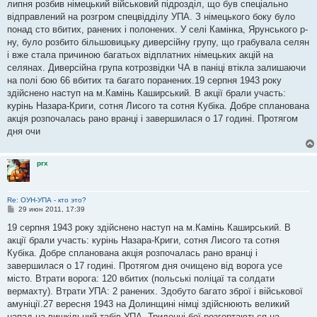
липня розбив німецький військовий підрозділ, що був спеціально
відправлений на розгром спецвідділу УПА. З німецького боку було
понад сто вбитих, ранених і полонених. У селі Камінка, Ярунського р-
ну, було розбито більшовицьку диверсійну групу, що грабувала селян
і вже стала причиною багатьох відплатних німецьких акцій на
селянах. Диверсійна група котрозвідки ЧА в паніці втікла залишаючи
на полі бою 66 вбитих та багато поранених.19 серпня 1943 року
здійснено наступ на м.Камінь Каширський. В акції брали участь:
курінь Назара-Криги, сотня Лисого та сотня Кубіка. Добре спланована
акція розпочалась рано вранці і завершилася о 17 годині. Протягом
дня очи
prx
Re: ОУН-УПА - кто это?
С
29 июн 2011, 17:39
о
о
19 серпня 1943 року здійснено наступ на м.Камінь Каширський. В
б
акції брали участь: курінь Назара-Криги, сотня Лисого та сотня
щ
е
Кубіка. Добре спланована акція розпочалась рано вранці і
н
завершилася о 17 годині. Протягом дня очищено від ворога усе
и
е
місто. Втрати ворога: 120 вбитих (польські поліцаї та солдати
вермахту). Втрати УПА: 2 ранених. Здобуто багато зброї і військової
амуніції.27 вересня 1943 на Долинщині німці здійснюють великий
напад на вишкільний табів УПА. Триденні бої розгортаються на