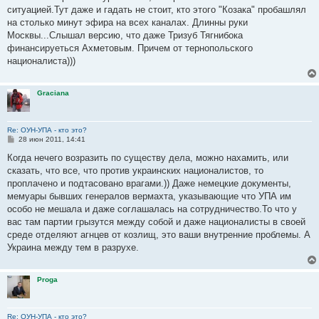
ситуацией.Тут даже и гадать не стоит, кто этого "Козака" пробашлял
на столько минут эфира на всех каналах. Длинны руки
Москвы...Слышал версию, что даже Тризуб Тягнибока
финансируеться Ахметовым. Причем от тернопольского
националиста)))
Graciana
Re: ОУН-УПА - кто это?
С
28 июн 2011, 14:41
о
о
Когда нечего возразить по существу дела, можно нахамить, или
б
сказать, что все, что против украинских националистов, то
щ
е
проплачено и подтасовано врагами.)) Даже немецкие документы,
н
мемуары бывших генералов вермахта, указывающие что УПА им
и
е
особо не мешала и даже соглашалась на сотрудничество.То что у
вас там партии грызутся между собой и даже националисты в своей
среде отделяют агнцев от козлищ, это ваши внутренние проблемы. А
Украина между тем в разрухе.
Proga
Re: ОУН-УПА - кто это?