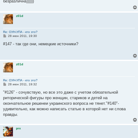
безразлична))))))
щ
е
н
и
z01d
е
Re: ОУН-УПА - кто это?
С
28 июн 2011, 19:30
о
о
#147 - так где они, немецкие источники?
б
щ
е
н
и
z01d
е
Re: ОУН-УПА - кто это?
С
28 июн 2011, 19:32
о
о
"#126" - сочувствую, но все это даже с учетом обязательной
б
риторической фигуры про женщин, стариков и детей на
щ
е
окончательное решенеи украинского вопроса не тянет."#140"-
н
удивительно, как можно написать статью в которой нет ни слова
и
е
правды.
prx