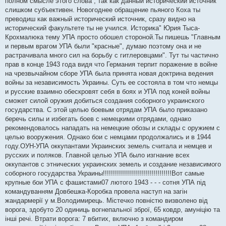
полном смысле этого слова , так как данный исторический источник
щ
е
слишком субъективен. Новогоднее обращение пьяного Коха ты
н
преводиш как важный исторический источник, сразу видно на
и
е
исторический факультете ты не учился. Историка" Юрия Тыса-
Крохмалюка тему УПА просто обошел стороной.Ты пишешь "Главным
и первым врагом УПА были "красные", думаю поэтому она и не
растрачивала много сил на борьбу с гитлеровцами". Тут ты частично
прав в конце 1943 года видя что Германия терпит поражение в войне
на чрезвычайном сборе УПА была принята новая доктрина ведения
войны за независимость Украины. Суть ее состояла в том что немцы
и русские взаимно обескровят себя в боях и УПА под коней войны
сможет силой оружия добиться создания соборного украинского
государства. С этой целью боевым отрядам УПА было приказано
беречь силы и избегать боев с немецкими отрядами, однако
рекомендовалось нападать на немецкие обозы и склады с оружием с
целью вооружения. Однако бои с немцами продолжались и в 1944
году.ОУН-УПА оккупантами Украинских земель считала и немцев и
русских и поляков. Главной целью УПА было изгнание всех
оккупантов с этнических украинских земель и создание независимого
соборного государства Украины!!!!!!!!!!!!!!!!!!!!!!!!!!!!!!!!!!Вот самые
крупные бои УПА с фашистами07 лютого 1943 - - - сотня УПА під
командуванням Довбешка-Коробка провела наступ на загін
жандармерії у м.Володимирець. Містечко повністю визволено від
ворога, здобуто 20 одиниць вогнепальної зброї, 65 ковдр, амуніцію та
інші речі. Втрати ворога: 7 вбитих, включно з командиром