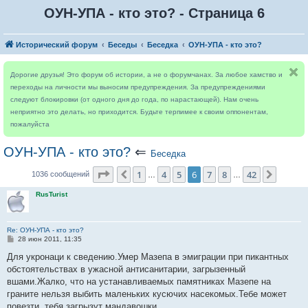
ОУН-УПА - кто это? - Страница 6
Исторический форум
Беседы
Беседка
ОУН-УПА - кто это?
Дорогие друзья! Это форум об истории, а не о форумчанах. За любое хамство и
переходы на личности мы выносим предупреждения. За предупреждениями
следуют блокировки (от одного дня до года, по нарастающей). Нам очень
неприятно это делать, но приходится. Будьте терпимее к своим оппонентам,
пожалуйста
ОУН-УПА - кто это?
⇐
Беседка
Страница
6
из
42
1
4
5
6
7
8
42
Пред.
След.
1036 сообщений
…
…
RusTurist
Re: ОУН-УПА - кто это?
С
28 июн 2011, 11:35
о
о
Для укронаци к сведению.Умер Мазепа в эмиграции при пикантных
б
обстоятельствах в ужасной антисанитарии, загрызенный
щ
е
вшами.Жалко, что на устанавливаемых памятниках Мазепе на
н
граните нельзя выбить маленьких кусючих насекомых.Тебе может
и
е
повезти, тебя загрызут мандавошки.