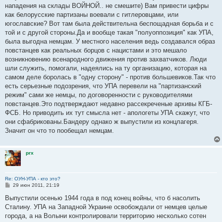
н
нападения на склады ВОЙНОЙ.. не смешите) Вам привести цифры
и
е
как белорусские партизаны воевали с гитлеровцами, или
югославские? Вот там была действительна беспощадная борьба и с
той и с другой стороны.Да и вообще такая "полуоппозиция" как УПА,
была выгодна немцам. У местного населения ведь создавался образ
повстанцев как реальных борцов с нацистами и это мешало
возникновению всенародного движения против захватчиков. Люди
шли служить, помогали, надеялись на ту организацию, которая на
самом деле боролась в "одну сторону" - против большевиков.Так что
есть серьезные подозрения, что УПА перевели на "партизанский
режим" сами же немцы, по договоренности с руководителями
повстанцев.Это подтверждают недавно рассекреченые архивы КГБ-
ФСБ. Но приводить их тут смысла нет - апологеты УПА скажут, что
они сфабрикованы.Бандеру однако ж выпустили из концлагеря.
Значит он что то пообещал немцам.
prx
Re: ОУН-УПА - кто это?
С
29 июн 2011, 21:19
о
о
Выпустили осенью 1944 года в под конец войны, что б насолить
б
Сталину. УПА на Западной Украине освобождали от немцев целые
щ
е
города, а на Волыни контролировали территорию несколько сотен
н