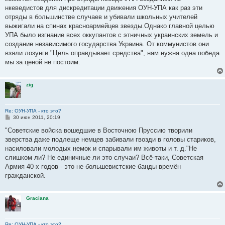
нкеведистов для дискредитации движения ОУН-УПА как раз эти
отряды в большинстве случаев и убивали школьных учителей
выжигали на спинах красноармейцев звезды.Однако главной целью
УПА было изгнание всех оккупантов с этничных украинских земель и
создание независимого государства Украина. От коммунистов они
взяли лозунги "Цель оправдывает средства", нам нужна одна победа
мы за ценой не постоим.
zig
Re: ОУН-УПА - кто это?
С
30 июн 2011, 20:19
о
о
"Советские войска вошедшие в Восточною Пруссию творили
б
зверства даже подлеще немцев забивали гвозди в головы стариков,
щ
е
насиловали молодых немок и спарывали им животы и т. д."Не
н
слишком ли? Не единичные ли это случаи? Всё-таки, Советская
и
е
Армия 40-х годов - это не большевистские банды времён
гражданской.
Graciana
Re: ОУН-УПА - кто это?