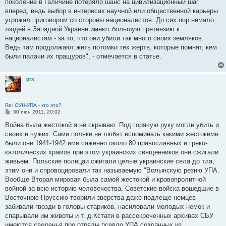
поколение в Галичине потеряло шанс на цивилизационный шаг
вперед, ведь выбор в интересах научной или общественной карьеры
угрожал приговором со стороны националистов. До сих пор немало
людей в Западной Украине имеют большую претензию к
националистам - за то, что они убили так много своих земляков.
Ведь там продолжают жить потомки тех жертв, которые помнят, кем
были палачи их пращуров", - отмечается в статье.
prx
Re: ОУН-УПА - кто это?
С
30 июн 2011, 20:02
о
о
Война была жестокой я не скрываю. Под горячую руку могли убить и
б
своих и чужих. Сами поляки не любят вспоминать какими жестокими
щ
е
были они 1941-1942 ими саженно около 80 православных и греко-
н
католических храмов при этом украинских священников они сжигали
и
е
живьем. Польские полицаи сжигали целые украинские села до тла,
этим они и спровоцировали так называемую "Волынскую резню УПА.
Вообще Вторая мировая была самой жестокой и кровопролитной
войной за всю историю человечества. Советские войска вошедшие в
Восточною Пруссию творили зверства даже подлеще немцев
забивали гвозди в головы стариков, насиловали молодых немок и
спарывали им животы и т. д.Кстати в рассекреченных архивах СБУ
имеются сведенья про отряды псевдо УПА созданных из