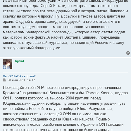
Иван Капитан Boot Золотухин"А вы посмотрите список литературы по
б
ссылке которую дал Сергiй"Кстати, посмотрел. Там в тексте нет
щ
е
кстати ни слова про тот легендарный бой о котором писал Шаповал и
н
ссылку на который я просил.Ну а ссылки в тексте автора даются на
и
е
архив. С одной стороны солидно...с другой, а кто его знает, что в
соответствующем фонде....может он полностью посвящен
материалам бандеровской пропаганды, которую автор статьи подал
как исторические факты.А насчет Вахтанга Кипиани...подумаешь
специалист. Бульварный журналист, ненавидящий Россию и в силу
этого уважаемый бандеровцами.
hgffad
Re: ОУН-УПА - кто это?
С
28 июн 2011, 14:17
о
о
Прекращайте трёп.УПА постоянно дискредитируют проплаченные
б
Кремлем "националисты".Вспомните хотя бы "Романа Козака, лидера
щ
е
ОУН", ролики которого на выборах 2004 крутили перед
н
Ющенковскими.Эдакий зомбарь, пугавший население угрозами чуть
и
е
ли не войны с Россией, в случае победы Юща. Разумееться,
никакого отношения к настоящей ОУН он не имел, однако
способствовал созданию образа Юща как нациста. Помимо
пенсионеров и лохов, ошибочное мнение о Украине и ОУН сложили
так же иностранные журналисты, которые не были знакомы с