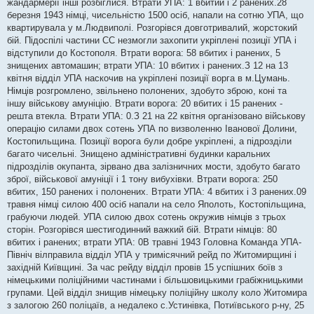
жандармерії інші розбіглися. Втрати УПА: 1 вбитий і 2 ранених.28
березня 1943 німці, чисельністю 1500 осіб, напали на сотню УПА, що
квартирувала у м.Людвиполі. Розгорівся довготривалий, жорстокий
бій. Підоспілі частини СС незмогли захопити укріплені позиції УПА і
відступили до Костополя. Втрати ворога: 58 вбитих і ранених, 5
знищених автомашин; втрати УПА: 10 вбитих і ранених.З 12 на 13
квітня відділ УПА наскочив на укріплені позиції ворга в м.Цумань.
Німців розгромлено, звільнено полонених, здобуто зброю, коні та
іншу військову амуніцію. Втрати ворога: 20 вбитих і 15 ранених -
решта втекла. Втрати УПА: 0.З 21 на 22 квітня організовано військову
операцію силами двох сотень УПА по визволенню Іванової Долини,
Костопильщина. Позиції ворога були добре укріплені, а підрозділи
багато чисельні. Знищено адміністративні будинки каральних
підрозділів окупанта, зірвано два залізничних мости, здобуто багато
зброї, військової амуніції і 1 тону вибухівки. Втрати ворога: 250
вбитих, 150 ранених і полонених. Втрати УПА: 4 вбитих і 3 ранених.09
травня німці силою 400 осіб напали на село Яполоть, Костопільщина,
грабуючи людей. УПА силою двох сотень окружив німців з трьох
сторін. Розгорівся шестигодинний важкий бій. Втрати німців: 80
вбитих і ранених; втрати УПА: 0В травні 1943 Головна Команда УПА-
Північ вілправила відділ УПА у тримісячний рейд по Житомирщині і
західній Київщині. За час рейду відділ провів 15 успішних боїв з
німецькими поліційними частинами і більшовицькими грабіжницькими
групами. Цей відділ знищив німецьку поліційну школу коло Житомира
з залогою 260 поліцаїв, а недалеко с.Устинівка, Потиївського р-ну, 25