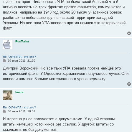
тысяч гектаров. Численность УПА не была такой большой что б
и
е
активно воевать на трех фронтах против фашистов, коммунистов и
поляков. например на 1943 год около 20 тысяч участников боевок
разбитых на небольшие группы на всей территории западной
Украины. Но все таки УПА воевала против немцев это исторический
факт.
RusTurist
Re: ОУН-УПА - кто это?
С
29 июн 2011, 21:59
о
о
Дмитрий Воронский=Но все таки УПА воевала против немцев это
б
исторический факт.=У Одесских карманников получалось лучше.Они
щ
е
нанесли намного больше материального урона вермахту.
н
и
е
Imara
Re: ОУН-УПА - кто это?
С
30 июн 2011, 10:37
о
о
Интересно у нас получается с документами. У одной стороны:
б
цитаты немецких источников без ссылок. У другой: цитаты со
щ
е
ссылками, но без документов.