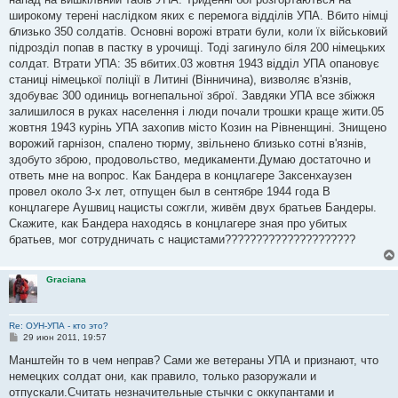
широкому терені наслідком яких є перемога відділів УПА. Вбито німці
близько 350 солдатів. Основні ворожі втрати були, коли їх військовий
підрозділ попав в пастку в урочищі. Тоді загинуло біля 200 німецьких
солдат. Втрати УПА: 35 вбитих.03 жовтня 1943 відділ УПА опановує
станиці німецької поліції в Литині (Вінничина), визволяє в'язнів,
здобуває 300 одиниць вогнепальної зброї. Завдяки УПА все збіжжя
залишилося в руках населення і люди почали трошки краще жити.05
жовтня 1943 курінь УПА захопив місто Козин на Рівненщині. Знищено
ворожий гарнізон, спалено тюрму, звільнено близько сотні в'язнів,
здобуто зброю, продовольство, медикаменти.Думаю достаточно и
ответь мне на вопрос. Как Бандера в концлагере Заксенхаузен
провел около 3-х лет, отпущен был в сентябре 1944 года В
концлагере Аушвиц нацисты сожгли, живём двух братьев Бандеры.
Скажите, как Бандера находясь в концлагере зная про убитых
братьев, мог сотрудничать с нацистами?????????????????????
Graciana
Re: ОУН-УПА - кто это?
С
29 июн 2011, 19:57
о
о
Манштейн то в чем неправ? Сами же ветераны УПА и признают, что
б
немецких солдат они, как правило, только разоружали и
щ
е
отпускали.Считать незначительные стычки с оккупантами и