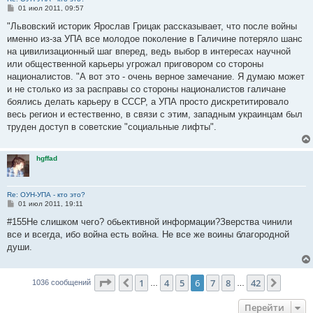
С
01 июл 2011, 09:57
о
о
"Львовский историк Ярослав Грицак рассказывает, что после войны
б
именно из-за УПА все молодое поколение в Галичине потеряло шанс
щ
е
на цивилизационный шаг вперед, ведь выбор в интересах научной
н
или общественной карьеры угрожал приговором со стороны
и
е
националистов. "А вот это - очень верное замечание. Я думаю может
и не столько из за расправы со стороны националистов галичане
боялись делать карьеру в СССР, а УПА просто дискретитировало
весь регион и естественно, в связи с этим, западным украинцам был
труден доступ в советские "социальные лифты".
hgffad
Re: ОУН-УПА - кто это?
С
01 июл 2011, 19:11
о
о
#155Не слишком чего? обьективной информации?Зверства чинили
б
все и всегда, ибо война есть война. Не все же воины благородной
щ
е
души.
н
и
е
Страница
6
из
42
1
4
5
6
7
8
42
Пред.
След.
1036 сообщений
…
…
Перейти