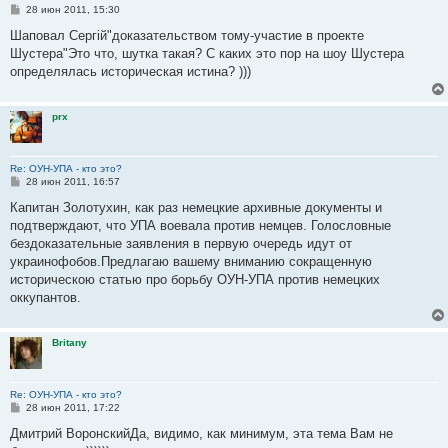
С
28 июн 2011, 15:30
о
о
Шаповал Сергій"доказательством тому-участие в проекте
б
Шустера"Это что, шутка такая? С каких это пор на шоу Шустера
щ
е
определялась историческая истина? )))
н
и
е
prx
Re: ОУН-УПА - кто это?
С
28 июн 2011, 16:57
о
о
Капитан Золотухин, как раз немецкие архивные документы и
б
подтверждают, что УПА воевала против немцев. Голословные
щ
е
бездоказательные заявления в первую очередь идут от
н
украинофобов.Предлагаю вашему вниманию сокращенную
и
е
историческою статью про борьбу ОУН-УПА против немецких
оккупантов.
Britany
Re: ОУН-УПА - кто это?
С
28 июн 2011, 17:22
о
о
Дмитрий ВоронскийДа, видимо, как минимум, эта тема Вам не
б