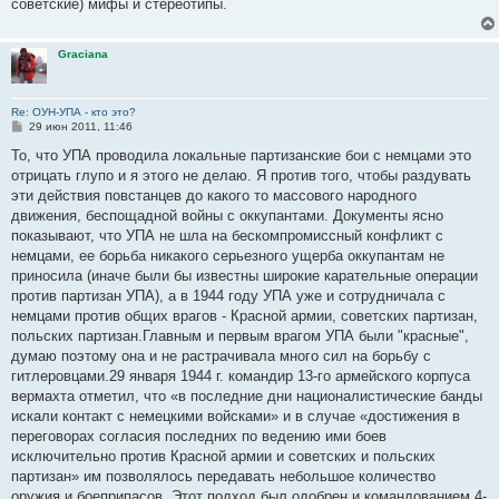
советские) мифы и стереотипы.
Graciana
Re: ОУН-УПА - кто это?
С
29 июн 2011, 11:46
о
о
То, что УПА проводила локальные партизанские бои с немцами это
б
отрицать глупо и я этого не делаю. Я против того, чтобы раздувать
щ
е
эти действия повстанцев до какого то массового народного
н
движения, беспощадной войны с оккупантами. Документы ясно
и
е
показывают, что УПА не шла на бескомпромиссный конфликт с
немцами, ее борьба никакого серьезного ущерба оккупантам не
приносила (иначе были бы известны широкие карательные операции
против партизан УПА), а в 1944 году УПА уже и сотрудничала с
немцами против общих врагов - Красной армии, советских партизан,
польских партизан.Главным и первым врагом УПА были "красные",
думаю поэтому она и не растрачивала много сил на борьбу с
гитлеровцами.29 января 1944 г. командир 13-го армейского корпуса
вермахта отметил, что «в последние дни националистические банды
искали контакт с немецкими войсками» и в случае «достижения в
переговорах согласия последних по ведению ими боев
исключительно против Красной армии и советских и польских
партизан» им позволялось передавать небольшое количество
оружия и боеприпасов. Этот подход был одобрен и командованием 4-