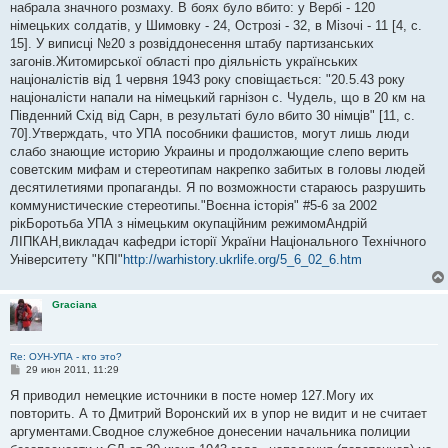
набрала значного розмаху. В боях було вбито: у Вербі - 120
німецьких солдатів, у Шимовку - 24, Острозі - 32, в Мізочі - 11 [4, с.
15]. У виписці №20 з розвіддонесення штабу партизанських
загонів.Житомирської області про діяльність українських
націоналістів від 1 червня 1943 року сповіщається: "20.5.43 року
націоналісти напали на німецький гарнізон с. Чудель, що в 20 км на
Південний Схід від Сарн, в результаті було вбито 30 німців" [11, с.
70].Утверждать, что УПА пособники фашистов, могут лишь люди
слабо знающие историю Украины и продолжающие слепо верить
советским мифам и стереотипам накрепко забитых в головы людей
десятилетиями пропаганды. Я по возможности стараюсь разрушить
коммунистические стереотипы."Воєнна історія" #5-6 за 2002
рікБоротьба УПА з німецьким окупаційним режимомАндрій
ЛІПКАН,викладач кафедри історії України Національного Технічного
Університету "КПІ"
http://warhistory.ukrlife.org/5_6_02_6.htm
Graciana
Re: ОУН-УПА - кто это?
С
29 июн 2011, 11:29
о
о
Я приводил немецкие источники в посте номер 127.Могу их
б
повторить. А то Дмитрий Воронский их в упор не видит и не считает
щ
е
аргументами.Сводное служебное донесении начальника полиции
н