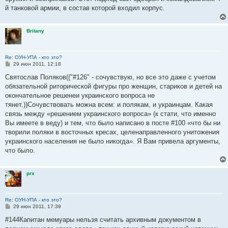
й танковой армии, в состав которой входил корпус.
Britany
Re: ОУН-УПА - кто это?
С
29 июн 2011, 12:18
о
о
Святослав Поляков(("#126" - сочувствую, но все это даже с учетом
б
обязательной риторической фигуры про женщин, стариков и детей на
щ
е
окончательное решенеи украинского вопроса не
н
тянет.))Сочувствовать можна всем: и полякам, и украинцам. Какая
и
е
связь между «решением украинского вопроса» (к стати, что именно
Вы имеете в веду) и тем, что было написано в посте #100 «что бы ни
творили поляки в восточных кресах, целенаправленного унитожения
украинского населения не было никогда». Я Вам привела аргументы,
что было.
prx
Re: ОУН-УПА - кто это?
С
29 июн 2011, 17:39
о
о
#144Капитан мемуары нельзя считать архивным документом в
б