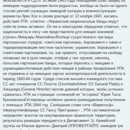
безопасности и СД от 30 июня 1943 года «нападения (повстанцев) на
и
е
немецкие подразделения были редкостью, вообще не было ни одного
случая увечий служащих немецкой полиции и военнослужащих
вермахта»Эрих Кох в своем докладе от 13 ноября 1943, касаясь
действий УПА, отметил: «Украинские национальные банды ведут
себя не очень активно». Он же в новогоднем обращении отмечал, что
националисты в лесу «не представляли для немцев значимой
угрозы».Мемуары Маштейна«Вообще существовало три вида
партизанских отрядов: советские партизаны, боровшиеся с нами и
терроризировавшие местное население; украинские, боровшиеся с
советскими партизанами, но, как правило, отпускавшие на свободу
попавших им в руки немцев, отобрав у них оружие; наконец,
польские партизанские банды, которые боролись с немцами и
украинцами»Активные действия немцев в районах базирования УПА
не отражены и на немецких картах антипартизанской деятельности в
период 1943-44 годов. Среди списков высшего командного состава
СС нет «генералов СС Платле (Sturmbahnführer SS General Platle) и
Хинцлера (General Hintzler) против дивизий которых, якобы успешно
сражалась УПА на страницах сочинений ее "историка" Юрия Тыса-
КрохмалюкаГитлеровцы особенно ценили разведданные полученные
с помощью УПА.1944 год. Сообщение главе сети «Вервольф»
обергруппенфюреру СС Гансу Прютцману«…УПА систематически
направляет агентов на оккупированную вражескую территорию,
результаты разведки передаются в Департамент 1с Армейской
группы на Южном фронте».Дмитрий ОПРОВЕРГАЙТЕ немецкие (не