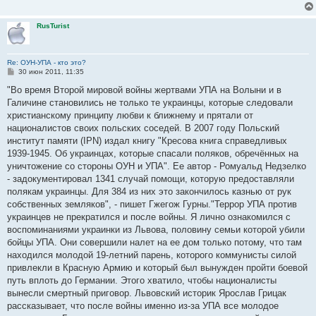
н
и
е
RusTurist
Re: ОУН-УПА - кто это?
С
30 июн 2011, 11:35
о
о
"Во время Второй мировой войны жертвами УПА на Волыни и в
б
Галичине становились не только те украинцы, которые следовали
щ
е
христианскому принципу любви к ближнему и прятали от
н
националистов своих польских соседей. В 2007 году Польский
и
е
институт памяти (IPN) издал книгу "Кресова книга справедливых
1939-1945. Об украинцах, которые спасали поляков, обречённых на
уничтожение со стороны ОУН и УПА". Ее автор - Ромуальд Недзелко
- задокументировал 1341 случай помощи, которую предоставляли
полякам украинцы. Для 384 из них это закончилось казнью от рук
собственных земляков", - пишет Гжегож Гурны."Террор УПА против
украинцев не прекратился и после войны. Я лично ознакомился с
воспоминаниями украинки из Львова, половину семьи которой убили
бойцы УПА. Они совершили налет на ее дом только потому, что там
находился молодой 19-летний парень, которого коммунисты силой
привлекли в Красную Армию и который был вынужден пройти боевой
путь вплоть до Германии. Этого хватило, чтобы националисты
вынесли смертный приговор. Львовский историк Ярослав Грицак
рассказывает, что после войны именно из-за УПА все молодое