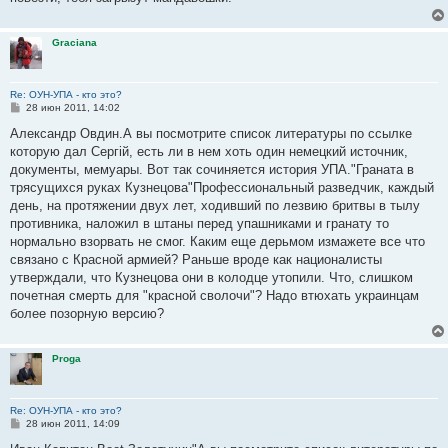
Graciana
Re: ОУН-УПА - кто это?
С
28 июн 2011, 14:02
о
о
Александр Овдин.А вы посмотрите список литературы по ссылке
б
которую дал Сергiй, есть ли в нем хоть один немецкий источник,
щ
е
документы, мемуары. Вот так сочиняется история УПА."Граната в
н
трясущихся руках Кузнецова"Профессиональный разведчик, каждый
и
е
день, на протяжении двух лет, ходивший по лезвию бритвы в тылу
противника, наложил в штаны перед упашниками и гранату то
нормально взорвать не смог. Каким еще дерьмом измажете все что
связано с Красной армией? Раньше вроде как националисты
утверждали, что Кузнецова они в колодце утопили. Что, слишком
почетная смерть для "красной сволочи"? Надо втюхать украинцам
более позорную версию?
Proga
Re: ОУН-УПА - кто это?
С
28 июн 2011, 14:09
о
о