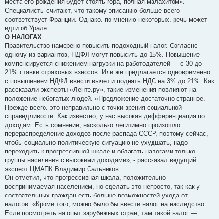
места его рождения будет стоять гора, полная малахитом».
Специалисты считают, что такому описанию больше всего
соответствует Франции. Однако, по мнению некоторых, речь может
идти об Урале.
О НАЛОГАХ
Правительство намерено повысить подоходный налог. Согласно
одному из вариантов, НДФЛ могут повысить до 15%. Повышение
компенсируется снижением нагрузки на работодателей — с 30 до
21% ставки страховых взносов. Или же предлагается одновременно
с повышением НДФЛ ввести вычет и поднять НДС на 3% до 21%. Как
рассказали эксперты «Ленте.ру», такие изменения повлияют на
положение небогатых людей. «Предложение достаточно странное.
Прежде всего, это неправильно с точки зрения социальной
справедливости. Как известно, у нас высокая дифференциация по
доходам. Есть сомнение, насколько легитимно произошло
перераспределение доходов после распада СССР, поэтому сейчас,
чтобы социально-политическую ситуацию не ухудшать, надо
переходить к прогрессивной шкале и облагать налогами только
группы населения с высокими доходами», - рассказал ведущий
эксперт ЦМАПК Владимир Сальников.
Он отметил, что прогрессивная шкала, положительно
воспринимаемая населением, но сделать это непросто, так как у
состоятельных граждан есть больше возможностей ухода от
налогов. «Кроме того, можно было бы ввести налог на наследство.
Если посмотреть на опыт зарубежных стран, там такой налог —