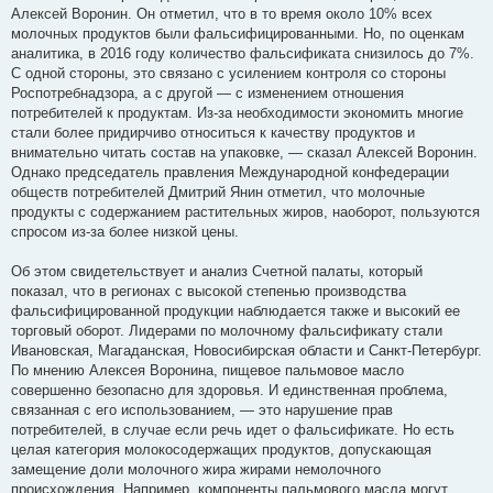
Алексей Воронин. Он отметил, что в то время около 10% всех
молочных продуктов были фальсифицированными. Но, по оценкам
аналитика, в 2016 году количество фальсификата снизилось до 7%.
С одной стороны, это связано с усилением контроля со стороны
Роспотребнадзора, а с другой — с изменением отношения
потребителей к продуктам. Из-за необходимости экономить многие
стали более придирчиво относиться к качеству продуктов и
внимательно читать состав на упаковке, — сказал Алексей Воронин.
Однако председатель правления Международной конфедерации
обществ потребителей Дмитрий Янин отметил, что молочные
продукты с содержанием растительных жиров, наоборот, пользуются
спросом из-за более низкой цены.
Об этом свидетельствует и анализ Счетной палаты, который
показал, что в регионах с высокой степенью производства
фальсифицированной продукции наблюдается также и высокий ее
торговый оборот. Лидерами по молочному фальсификату стали
Ивановская, Магаданская, Новосибирская области и Санкт-Петербург.
По мнению Алексея Воронина, пищевое пальмовое масло
совершенно безопасно для здоровья. И единственная проблема,
связанная с его использованием, — это нарушение прав
потребителей, в случае если речь идет о фальсификате. Но есть
целая категория молокосодержащих продуктов, допускающая
замещение доли молочного жира жирами немолочного
происхождения. Например, компоненты пальмового масла могут