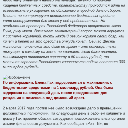
недостачу отвечает налогоплательщик, именно по причине
хищения бюджетных средств, правительству приходится идти на
всевозможные ухищрения, по обложению очередной данью-сбором.
Власть не контролирует использование бюджетных средств,
хотя инструментов для этого у неё предостаточно. На
необъятных просторах Российской Федерации процветает закон –
Рука, руку моет. Возникает закономерный вопрос может вернутся
к системе кормлений, пусть каждый регион кормит своих бояр, как
хочет и берет на это средства откуда хочет. Сейчас Шесть
миллионов чиновников это даже не армия – это полчище, тьма
тьмущая, и каждому на жизнь не хватает. Если даже платить
минимальную чиновничью зарплату в 50 тысяч рублей, то
месячная зарплата Российского чиновничьего войска составит 300
миллиардов рублей».
По информации, Елена Гах подозревается в махинациях с
бюджетными средствами на 1 миллиард рублей. Она была
задержана на следующий день после празднования дня
рождения и помещена под домашний арест.
2 марта 2017 года против нее было возбуждено дело о превышении
должностных полномочий. На следующий день в рабочем кабинете и
дома у Гах провели обыски, сотрудники правоохранительных органов
изъяли финансовые документы. Как сообщает «Рен ТВ», по