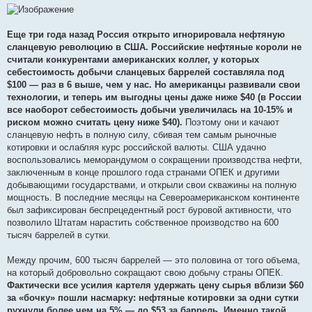
Еще три года назад Россия открыто игнорировала нефтяную
сланцевую революцию в США. Российские нефтяные короли не
считали конкурентами американских коллег, у которых
себестоимость добычи сланцевых баррелей составляла под
$100 — раз в 6 выше, чем у нас. Но американцы развивали свои
технологии, и теперь им выгодны цены даже ниже $40 (в России
все наоборот себестоимость добычи увеличилась на 10-15% и
риском можно считать цену ниже $40).
Поэтому они и качают
сланцевую нефть в полную силу, сбивая тем самым рыночные
котировки и ослабляя курс российской валюты. США удачно
воспользовались меморандумом о сокращении производства нефти,
заключенным в конце прошлого года странами ОПЕК и другими
добывающими государствами, и открыли свои скважины на полную
мощность. В последние месяцы на Североамериканском континенте
был зафиксирован беспрецедентный рост буровой активности, что
позволило Штатам нарастить собственное производство на 600
тысяч баррелей в сутки.
Между прочим, 600 тысяч баррелей — это половина от того объема,
на который добровольно сокращают свою добычу страны ОПЕК.
Фактически все усилия картеля удержать цену сырья вблизи $60
за «бочку» пошли насмарку: нефтяные котировки за одни сутки
рухнули более чем на 5% — до $53 за баррель. Именно такой