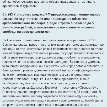
обязан обеспечивать доступ на объект гражданам, в том числе
археологам и туристам.
Ст. 243 Уголовного кодекса РФ предусматривает минимальное
наказание за уничтожение или повреждение объектов
археологического наследия в виде штрафа в размере до 5
миллионов рублей, а максимальное наказание — лишение
свободы на срок до шести лет.
На Сахалине только известных памятников истории около 1700.
Самая маленькая известная стоянка древнего человека занимает как
раз один гектар, некоторые из них простираются на десятки гектаров.
Уже четвертый год археологи в рамках государственного контракта с
областным министерством культуры ведут работу по определению
границ объектов археологического наследия. За эти годы удалось
установить координаты на 77 объектах. «Мы предлагаем включать в
базу данных проекта «дальневосточный гектар» информацию хотя
бы о тех памятниках, границы которых мы уже определили»,—
говорит Вячеслав Грищенко. По словам археологов, в зоне
свободной раздачи земли все еще остается одна из самых
известных стоянок Дальнего Востока — поселение «Огоньки-5» в
Анивском районе, возраст которого оценивается в 23 тысячи лет. В
аналогичной ситуации полуподземное поселение «Щукинское-1»,
которое существовало между первым тысячелетием до новой эры и
вторым тысячелетием новой эры, и средневековая стоянка