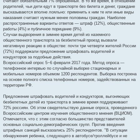
считают обязательным 7% опрошенных. В то же время, в отношении
родителей, чьи дети едут в транспорте без билета и денег, граждане
высказываются вполне лояльно: применить к ним те или иные виды
наказания считают нужным менее половины граждан. Наиболее
распространенные варианты ответов — штраф (12%), общественные
работы (4%) и публичное порицание (9%).
Случаи выдворения в зимнее время детей из наземного
общественного транспорта за безбилетный проезд вызвали
негативную реакцию в обществе: почти три четверти жителей России
(72%) поддержали предложение штрафовать водителей и
кондукторов за подобные действия.
Всероссийский опрос 5−6 февраля 2017 года. Метод опроса —
телефонное интервью по случайной выборке стационарных и
мобильных номеров объемом 1200 респондентов. Выборка построена
на основе полного списка телефонных номеров, задействованных на
территории РФ.
Предложение штрафовать водителей и кондукторов, выгоняющих
безбилетных детей из транспорта в зимнее время поддерживают
72% россиян. Об этом свидетельствую данные опроса, проведенного
Всероссийским центром изучения общественного мнения (ВЦИОМ).
Отмечается, что с этим согласно большинство представителей
основных социально-демографических групп. Против введения
штрафных санкций высказались 25% респондентов. "В ситуации
обнаружения ребенка, следующего в автобусе/троллейбусе и не