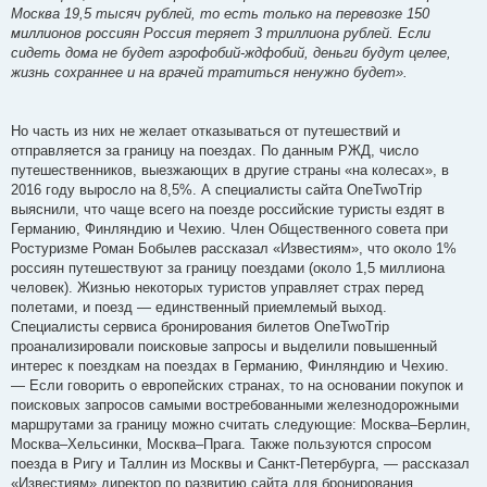
Москва 19,5 тысяч рублей, то есть только на перевозке 150
миллионов россиян Россия теряет 3 триллиона рублей. Если
сидеть дома не будет аэрофобий-ждфобий, деньги будут целее,
жизнь сохраннее и на врачей тратиться ненужно будет».
Но часть из них не желает отказываться от путешествий и
отправляется за границу на поездах. По данным РЖД, число
путешественников, выезжающих в другие страны «на колесах», в
2016 году выросло на 8,5%. А специалисты сайта OneTwoTrip
выяснили, что чаще всего на поезде российские туристы ездят в
Германию, Финляндию и Чехию. Член Общественного совета при
Ростуризме Роман Бобылев рассказал «Известиям», что около 1%
россиян путешествуют за границу поездами (около 1,5 миллиона
человек). Жизнью некоторых туристов управляет страх перед
полетами, и поезд — единственный приемлемый выход.
Специалисты сервиса бронирования билетов OneTwoTrip
проанализировали поисковые запросы и выделили повышенный
интерес к поездкам на поездах в Германию, Финляндию и Чехию.
— Если говорить о европейских странах, то на основании покупок и
поисковых запросов самыми востребованными железнодорожными
маршрутами за границу можно считать следующие: Москва–Берлин,
Москва–Хельсинки, Москва–Прага. Также пользуются спросом
поезда в Ригу и Таллин из Москвы и Санкт-Петербурга, — рассказал
«Известиям» директор по развитию сайта для бронирования