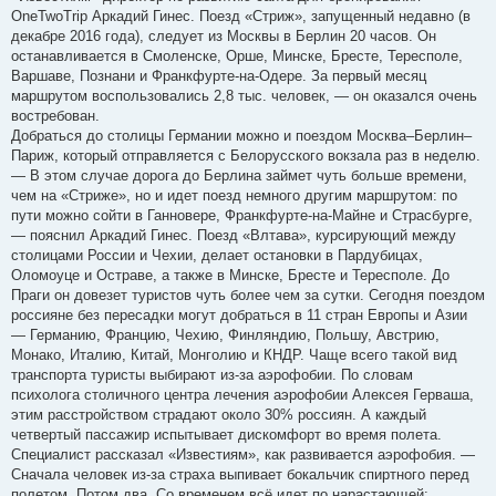
OneTwoTrip Аркадий Гинес. Поезд «Стриж», запущенный недавно (в
декабре 2016 года), следует из Москвы в Берлин 20 часов. Он
останавливается в Смоленске, Орше, Минске, Бресте, Тересполе,
Варшаве, Познани и Франкфурте-на-Одере. За первый месяц
маршрутом воспользовались 2,8 тыс. человек, — он оказался очень
востребован.
Добраться до столицы Германии можно и поездом Москва–Берлин–
Париж, который отправляется с Белорусского вокзала раз в неделю.
— В этом случае дорога до Берлина займет чуть больше времени,
чем на «Стриже», но и идет поезд немного другим маршрутом: по
пути можно сойти в Ганновере, Франкфурте-на-Майне и Страсбурге,
— пояснил Аркадий Гинес. Поезд «Влтава», курсирующий между
столицами России и Чехии, делает остановки в Пардубицах,
Оломоуце и Остраве, а также в Минске, Бресте и Тересполе. До
Праги он довезет туристов чуть более чем за сутки. Сегодня поездом
россияне без пересадки могут добраться в 11 стран Европы и Азии
— Германию, Францию, Чехию, Финляндию, Польшу, Австрию,
Монако, Италию, Китай, Монголию и КНДР. Чаще всего такой вид
транспорта туристы выбирают из-за аэрофобии. По словам
психолога столичного центра лечения аэрофобии Алексея Герваша,
этим расстройством страдают около 30% россиян. А каждый
четвертый пассажир испытывает дискомфорт во время полета.
Специалист рассказал «Известиям», как развивается аэрофобия. —
Сначала человек из-за страха выпивает бокальчик спиртного перед
полетом. Потом два. Со временем всё идет по нарастающей: