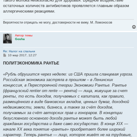
такого молока небезопасно для здоровья. Вредное воздействие
остаточных количеств антибиотиков проявляется главным образом
аллергическими реакциями.
Вероятности отрицать не могу, достоверности не вижу. М. Ломоносов
Автор темы
Gosha
Re: Налог на спальни
С
10 мар 2017, 12:27
о
о
ПОЛИТЭКОНОМИКА РАНТЬЕ
б
щ
е
«Рубль обрушится через неделю: из США пришла сланцевая угроза.
н
Российская экономика застряла в прошлом – в Ленинских
и
е
концессия, в Перестроечной теории Экономики Рантье. Рантье
(французский rentier от rente — рента) — лица, живущие за счет
ренты, то есть доходов, получаемых с капитала, как правило,
размещённого в виде банковских вкладов, ценных бумаг, доходной
недвижимости, земли, бизнеса, а также за счёт доходов,
получаемых за счёт авторских прав и гонораров. В концепции
безусловного основного дохода рантье может быть любой
гражданин государства и даже само государство. В конце XIX —
начале XX века понятие «рантье» приобретает более широкий
характер. Теперь рантье — лицо, которое живёт не на трудовые,