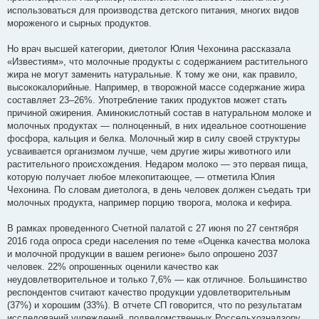
использоваться для производства детского питания, многих видов
мороженого и сырных продуктов.
Но врач высшей категории, диетолог Юлия Чехонина рассказала
«Известиям», что молочные продукты с содержанием растительного
жира не могут заменить натуральные. К тому же они, как правило,
высококалорийные. Например, в творожной массе содержание жира
составляет 23–26%. Употребление таких продуктов может стать
причиной ожирения. Аминокислотный состав в натуральном молоке и
молочных продуктах — полноценный, в них идеальное соотношение
фосфора, кальция и белка. Молочный жир в силу своей структуры
усваивается организмом лучше, чем другие жиры животного или
растительного происхождения. Недаром молоко — это первая пища,
которую получает любое млекопитающее, — отметила Юлия
Чехонина. По словам диетолога, в день человек должен съедать три
молочных продукта, например порцию творога, молока и кефира.
В рамках проведенного Счетной палатой с 27 июня по 27 сентября
2016 года опроса среди населения по теме «Оценка качества молока
и молочной продукции в вашем регионе» было опрошено 2037
человек. 22% опрошенных оценили качество как
неудовлетворительное и только 7,6% — как отличное. Большинство
респондентов считают качество продукции удовлетворительным
(37%) и хорошим (33%). В отчете СП говорится, что по результатам
исследований учреждений, подведомственных Россельхознадзору,