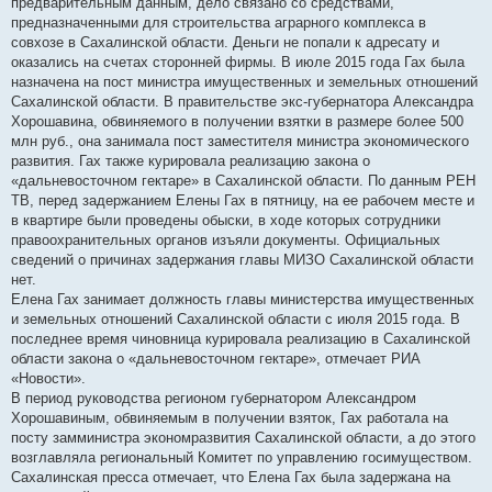
предварительным данным, дело связано со средствами,
предназначенными для строительства аграрного комплекса в
совхозе в Сахалинской области. Деньги не попали к адресату и
оказались на счетах сторонней фирмы. В июле 2015 года Гах была
назначена на пост министра имущественных и земельных отношений
Сахалинской области. В правительстве экс-губернатора Александра
Хорошавина, обвиняемого в получении взятки в размере более 500
млн руб., она занимала пост заместителя министра экономического
развития. Гах также курировала реализацию закона о
«дальневосточном гектаре» в Сахалинской области. По данным РЕН
ТВ, перед задержанием Елены Гах в пятницу, на ее рабочем месте и
в квартире были проведены обыски, в ходе которых сотрудники
правоохранительных органов изъяли документы. Официальных
сведений о причинах задержания главы МИЗО Сахалинской области
нет.
Елена Гах занимает должность главы министерства имущественных
и земельных отношений Сахалинской области с июля 2015 года. В
последнее время чиновница курировала реализацию в Сахалинской
области закона о «дальневосточном гектаре», отмечает РИА
«Новости».
В период руководства регионом губернатором Александром
Хорошавиным, обвиняемым в получении взяток, Гах работала на
посту замминистра экономразвития Сахалинской области, а до этого
возглавляла региональный Комитет по управлению госимуществом.
Сахалинская пресса отмечает, что Елена Гах была задержана на