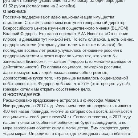
рублей 41 копейку (укрепление на 3 копейки). За один евро дают
61,52 рубля (ослабление на 2 копейки).
О БИЗНЕСЕ
Россияне поддерживают идею национализации имущества
олигархов. С таким заявлением выступил генеральный директор
Всероссийского центра изучения общественного мнения (ВЦИОМ)
Валерий Федоров. Его слова передает РИА Новости. «Отношение
плохое, и динамики тут никакой нет. Но есть олигархи, а есть бизнес,
предприниматели (которых душит власть и те же олигархи). За
последние восемь лет резко улучшилось отношение россиян к
предпринимателям и резко выросло число тех, кто хотел бы
заниматься бизнесом», — заявил Федоров (это желание далёкое от
действительности). По словам социолога, олигархов россияне
характеризуют как людей, «захапавших себе огромные,
дорогостоящие куски того, что раньше называлось общенародной
собственностью». Федоров добавил, что 27% (этот процент дутый)
граждан хотели бы открыть собственное дело.
О НОСТРАДАМУСЕ
Расшифровано предсказание астролога и философа Мишеля
Нострадамуса на 2017 год. Изучением текстов пророчеств жившего
450 лет назад провидца, многие из которых сбываются, занимаются
специалисты, сообщает runews24.ru. Согласно текстам, в 2017 году
на свет появится особенный ребенок, он будет всеведущим, а по
мере взросления обретет силу и могущество. Ему покорятся даже
«цари мира». Он родится в стране, где «холодные леса, а вблизи от