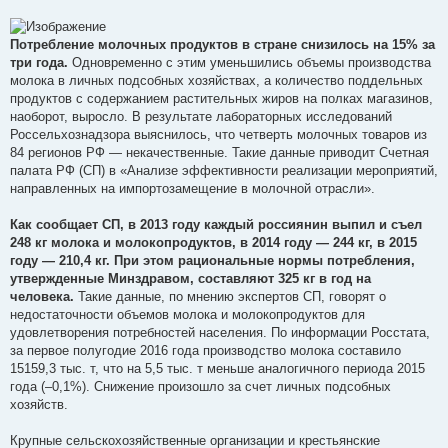
Потребление молочных продуктов в стране снизилось на 15% за
три года.
Одновременно с этим уменьшились объемы производства
молока в личных подсобных хозяйствах, а количество поддельных
продуктов с содержанием растительных жиров на полках магазинов,
наоборот, выросло. В результате лабораторных исследований
Россельхознадзора выяснилось, что четверть молочных товаров из
84 регионов РФ — некачественные. Такие данные приводит Счетная
палата РФ (СП) в «Анализе эффективности реализации мероприятий,
направленных на импортозамещение в молочной отрасли».
Как сообщает СП, в 2013 году каждый россиянин выпил и съел
248 кг молока и молокопродуктов, в 2014 году — 244 кг, в 2015
году — 210,4 кг. При этом рациональные нормы потребления,
утвержденные Минздравом, составляют 325 кг в год на
человека.
Такие данные, по мнению экспертов СП, говорят о
недостаточности объемов молока и молокопродуктов для
удовлетворения потребностей населения. По информации Росстата,
за первое полугодие 2016 года производство молока составило
15159,3 тыс. т, что на 5,5 тыс. т меньше аналогичного периода 2015
года (–0,1%). Снижение произошло за счет личных подсобных
хозяйств.
Крупные сельскохозяйственные организации и крестьянские