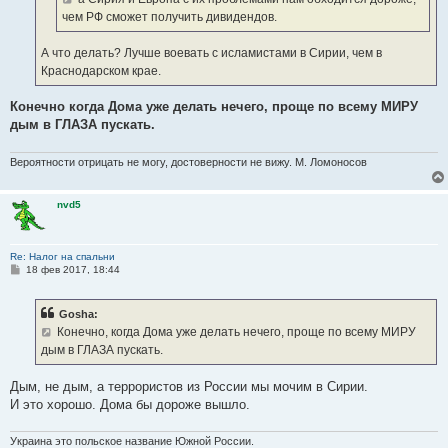
чем РФ сможет получить дивидендов.
А что делать? Лучше воевать с исламистами в Сирии, чем в
Краснодарском крае.
Конечно когда Дома уже делать нечего, проще по всему МИРУ
дым в ГЛАЗА пускать.
Вероятности отрицать не могу, достоверности не вижу. М. Ломоносов
nvd5
Re: Налог на спальни
С
18 фев 2017, 18:44
о
о
б
Gosha:
щ
е
Конечно, когда Дома уже делать нечего, проще по всему МИРУ
н
дым в ГЛАЗА пускать.
и
е
Дым, не дым, а террористов из России мы мочим в Сирии.
И это хорошо. Дома бы дороже вышло.
Украина это польское название Южной России.