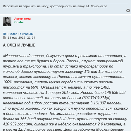
Вероятности отрицать не могу, достоверности не вижу. М. Ломоносов
Автор темы
Gosha
Re: Налог на спальни
С
13 мар 2017, 21:54
о
о
А ОЛЕНИ ЛУЧШЕ
б
щ
е
«Ненавязчивый сервис, безумные цены и рекламная статистика, а
н
точнее все те же дураки и дороги России, служат антирекламой
и
е
туризма и транспорта. По статистики туроператоров по
железной дороге путешествуют заграницу 1% или 1,5 миллиона
человек, значит заграницу из России выезжают путешествовать
100% населения, теперь нужно определить сколько россиян
приходится на 99%. Оказывается, немало, а точнее 148,5
миллионов человек. На 1 января 2017 года России было 146 838 993
постоянных жителей, то есть по данным РОСТУРИЗМ(а)
нелегально под видом россиян путешествуют 3 161007 человек.
Это шутка конечно, но как говорится нужно определиться, сколько
в день сколько в неделю. 150 миллионов российских туристов
делим на 365 дней получим каждый день путешествуют за границу
410 959 россиян, сколько же в неделю оказывается 2,9 миллиона, а
в месяц 12,3 миллионов россиян. Цена авиабилета Москва-Берлин-