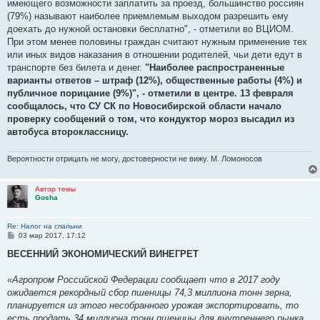
имеющего возможности заплатить за проезд, большинство россиян
(79%) называют наиболее приемлемым выходом разрешить ему
доехать до нужной остановки бесплатно", - отметили во ВЦИОМ.
При этом менее половины граждан считают нужным применение тех
или иных видов наказания в отношении родителей, чьи дети едут в
транспорте без билета и денег.
"Наиболее распространенные
варианты ответов – штраф (12%), общественные работы (4%) и
публичное порицание (9%)", - отметили в центре. 13 февраля
сообщалось, что СУ СК по Новосибирской области начало
проверку сообщений о том, что кондуктор мороз высадил из
автобуса второклассницу.
Вероятности отрицать не могу, достоверности не вижу. М. Ломоносов
Автор темы
Gosha
Re: Налог на спальни
С
03 мар 2017, 17:12
о
о
ВЕСЕННИЙ ЭКОНОМИЧЕСКИЙ ВИНЕГРЕТ
б
щ
е
«Агропром Российской Федерации сообщает что в 2017 году
н
ожидается рекордный сбор пшеницы 74,3 миллиона тонн зерна,
и
е
планируется из этого несобранного урожая экспортировать, то
есть продать 34 миллиона тонн пшеницы для внутреннего рынка