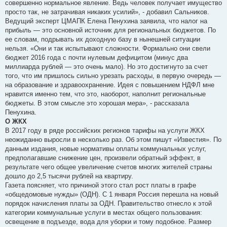
совершенно нормальное явление. Ведь человек получает имущество
просто так, не затрачивая никаких усилий», - добавил Сальников.
Ведущий эксперт ЦМАПК Елена Пенухина заявила, что налог на
прибыль — это основной источник для региональных бюджетов. По
ее словам, подрывать их доходную базу в нынешней ситуации
нельзя. «Они и так испытывают сложности. Формально они свели
бюджет 2016 года с почти нулевым дефицитом (минус два
миллиарда рублей — это очень мало). Но это достигнуто за счет
того, что им пришлось сильно урезать расходы, в первую очередь —
на образование и здравоохранение. Идея с повышением НДФЛ мне
нравится именно тем, что это, наоборот, наполнит региональные
бюджеты. В этом смысле это хорошая мера», - рассказала
Пенухина.
О ЖКХ
В 2017 году в ряде российских регионов тарифы на услуги ЖКХ
неожиданно выросли в несколько раз. Об этом пишут «Известия». По
данным издания, новые нормативы оплаты коммунальных услуг,
предполагавшие снижение цен, произвели обратный эффект, в
результате чего общее увеличение счетов многих жителей страны
дошло до 2,5 тысячи рублей на квартиру.
Газета поясняет, что причиной этого стал рост платы в графе
«общедомовые нужды» (ОДН). С 1 января Россия перешла на новый
порядок начисления платы за ОДН. Правительство отнесло к этой
категории коммунальные услуги в местах общего пользования:
освещение в подъезде, вода для уборки и тому подобное. Размер