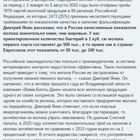
за период с 1 января по 5 августа 2016 года были отобраны пробы
7879 партий молочной продукции в 84 регионах Российской
Федерации, из которых
1973
(25%) признаны несоответствующими
требованиям по показателям качества и наличию фальсификации.
Дмитрий Янин рассказал, что в России качественные показатели
молока значительно ниже, чем мировые. У нас
ориентировочное количество бактерий в 1 куб. см молока
первого сорта составляет до 500 тыс., в то время как в странах
Евросоюза этот показатель от 50 тыс. до 100 тыс.
Российское законодательство лояльно к производителям, а система
ветеринарного контроля недостаточно эффективна. Такое положение
вещей приводит к тому, что жители России не застрахованы от
получения некачественного молока, — сказал Дмитрий Янин. Он
напомнил, что в октябре прошлого года во Владимирской области
компания «Вимм-Билль-Данн» изъяла всю молочную продукцию
одного из своих холдингов. Это было связано со вспышкой ящура в
одном из хозяйств региона, которое поставляло предприятию молоко
на переработку. Дмитрий Янин отмечает, что если опасные
микроорганизмы можно уничтожить благодаря пастеризации, то
антибиотики из молока убрать невозможно. По данным Счетной
палаты, в 2015 году количество положительных проб на наличие в
молоке антибиотиков по сравнению с 2013 годом выросло на 1
процентный пункт. В отчете ведомства говорится, что употребление