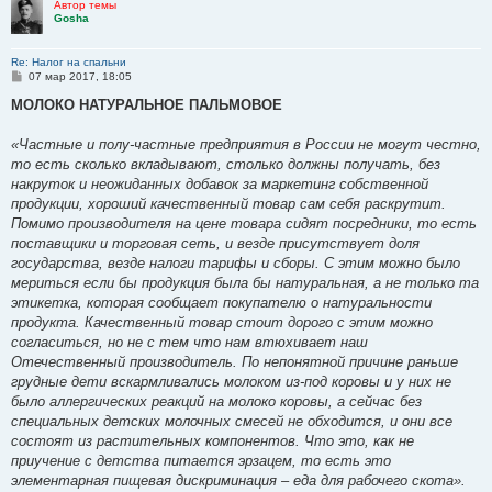
Автор темы
Gosha
Re: Налог на спальни
С
07 мар 2017, 18:05
о
о
МОЛОКО НАТУРАЛЬНОЕ ПАЛЬМОВОЕ
б
щ
е
«Частные и полу-частные предприятия в России не могут честно,
н
то есть сколько вкладывают, столько должны получать, без
и
е
накруток и неожиданных добавок за маркетинг собственной
продукции, хороший качественный товар сам себя раскрутит.
Помимо производителя на цене товара сидят посредники, то есть
поставщики и торговая сеть, и везде присутствует доля
государства, везде налоги тарифы и сборы. С этим можно было
мериться если бы продукция была бы натуральная, а не только та
этикетка, которая сообщает покупателю о натуральности
продукта. Качественный товар стоит дорого с этим можно
согласиться, но не с тем что нам втюхивает наш
Отечественный производитель. По непонятной причине раньше
грудные дети вскармливались молоком из-под коровы и у них не
было аллергических реакций на молоко коровы, а сейчас без
специальных детских молочных смесей не обходится, и они все
состоят из растительных компонентов. Что это, как не
приучение с детства питается эрзацем, то есть это
элементарная пищевая дискриминация – еда для рабочего скота».