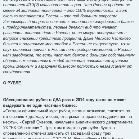
останется 40,3(?) миллиона тонн зерна. Что Россия продаст не
менее 34 миллиона тонн зерна – это 100% вероятность, а вот
сколько останется в России – это под большим вопросом.
Закономерный вопрос возникает к отношению государства-банков
и предпринимательства, первые делают вид что желают
развивать частное дело в России, но не могут поступиться в
вопросе снижении кредитного процента. Даже Мелкого Частного
бизнеса в ощутимых масштабах в России не существует, из-за
двух основных причин: в России нет предпринимателей, в России
нет заводчиков, то есть частных банков с большим собственным
оборотным капиталом и людей желающих заниматься крупным
промышленным и аграрным бизнесом полностью независимым от
государства».
О РУБЛЕ
Обесценивание рубля в ДВА раза в 2014 году такое не может
выдержать не один частный бизнес.
«Сегодня официальный курс рубля, вполне возможно, снизится по
отношению к доллару и евро, отыгрывая вчерашнее падение цен на
нефть», - Сергей Суверов, начальник аналитического департамента
УК "БК Сбережения". При этом в марте курс рубля будет в
определенной степени зависеть от заседаний сразу трех
финансовых институтов - ФРС США, Европейского ЦБ и Банка