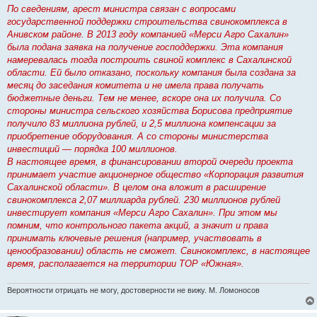
По сведениям, арест министра связан с вопросами
государственной поддержки строительства свинокомплекса в
Анивском районе. В 2013 году компанией «Мерси Агро Сахалин»
была подана заявка на получение господдержки. Эта компания
намеревалась тогда построить свиной комплекс в Сахалинской
области. Ей было отказано, поскольку компания была создана за
месяц до заседания комитета и не имела права получать
бюджетные деньги. Тем не менее, вскоре она их получила. Со
стороны министра сельского хозяйства Борисова предприятие
получило 83 миллиона рублей, и 2,5 миллиона компенсации за
приобретение оборудования. А со стороны министерства
инвестиций — порядка 100 миллионов.
В настоящее время, в финансировании второй очереди проекта
принимает участие акционерное общество «Корпорация развития
Сахалинской области». В целом она вложит в расширение
свинокомплекса 2,07 миллиарда рублей. 230 миллионов рублей
инвестирует компания «Мерси Агро Сахалин». При этом мы
помним, что контрольного пакета акций, а значит и права
принимать ключевые решения (например, участвовать в
ценообразовании) область не сможет. Свинокомплекс, в настоящее
время, располагается на территории ТОР «Южная».
Вероятности отрицать не могу, достоверности не вижу. М. Ломоносов