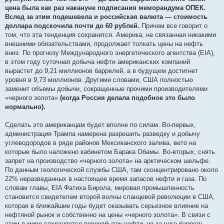
цена была как раз накануне подписания меморандума ОПЕК.
Вслед за этим подешевела и российская валюта — стоимость
доллара подскочила почти до 60 рублей.
Причем все говорит о
том, что эта тенденция сохранится. Америка, не связанная никакими
внешними обязательствами, продолжает толкать цены на нефть
вниз. По прогнозу Международного энергетического агентства (EIA),
в этом году суточная добыча нефти американских компаний
вырастет до 9,21 миллионов баррелей, а в будущем достигнет
уровня в 9,73 миллионов. Другими словами, США полностью
заменит объемы добычи, сокращенные прочими производителями
«черного золота»
(когда Россия делала подобное это было
нормально).
Сделать это американцам будет вполне по силам. Во-первых,
администрация Трампа намерена разрешить разведку и добычу
углеводородов в ряде районов Мексиканского залива, вето на
которые было наложено кабинетом Барака Обамы. Во-вторых, снять
запрет на производство «черного золота» на арктическом шельфе.
По данным геологической службы США, там сконцентрировано около
22% неразведанных в настоящее время запасов нефти и газа. По
словам главы, EIA Фатиха Бирола, мировая промышленность
становится свидетелем второй волны сланцевой революции в США,
которая в ближайшие годы будет оказывать серьезное влияние на
нефтяной рынок и собственно на цены «черного золота». В связи с
этим в мире сохраняется переизбыток нефти, из-за чего баррель