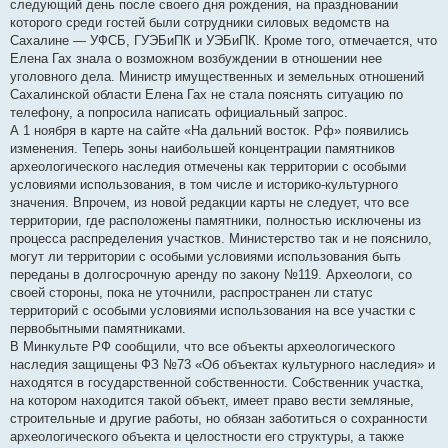
следующий день после своего дня рождения, на праздновании
которого среди гостей были сотрудники силовых ведомств на
Сахалине — УФСБ, ГУЭБиПК и УЭБиПК. Кроме того, отмечается, что
Елена Гах знала о возможном возбуждении в отношении нее
уголовного дела. Министр имущественных и земельных отношений
Сахалинской области Елена Гах не стала пояснять ситуацию по
телефону, а попросила написать официальный запрос.
А 1 ноября в карте на сайте «На дальний восток. Рф» появились
изменения. Теперь зоны наибольшей концентрации памятников
археологического наследия отмечены как территории с особыми
условиями использования, в том числе и историко-культурного
значения. Впрочем, из новой редакции карты не следует, что все
территории, где расположены памятники, полностью исключены из
процесса распределения участков. Министерство так и не пояснило,
могут ли территории с особыми условиями использования быть
переданы в долгосрочную аренду по закону №119. Археологи, со
своей стороны, пока не уточнили, распространен ли статус
территорий с особыми условиями использования на все участки с
первобытными памятниками.
В Минкульте РФ сообщили, что все объекты археологического
наследия защищены ФЗ №73 «Об объектах культурного наследия» и
находятся в государственной собственности. Собственник участка,
на котором находится такой объект, имеет право вести земляные,
строительные и другие работы, но обязан заботиться о сохранности
археологического объекта и целостности его структуры, а также