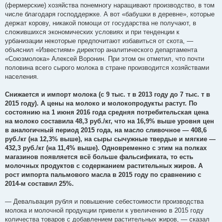
(фермерские) хозяйства понемногу наращивают производство, в том
числе благодаря господдержке. А вот «бабушки в деревне», которые
держат корову, никакой помощи от государства не получают, в
сложившихся экономических условиях и при тенденции к
урбанизации некоторые предпочитают избавиться от скота, —
объяснил «Известиям» директор аналитического департамента
«Союзмолока» Алексей Воронин. При этом он отметил, что почти
половина всего сырого молока в стране производится хозяйствами
населения.
Снижается и импорт молока (с 9 тыс. т в 2013 году до 7 тыс. т в
2015 году). А цены на молоко и молокопродукты растут. По
состоянию на 1 июня 2016 года средняя потребительская цена
на молоко составила 48,3 руб./кг, что на 16,9% выше уровня цен
в аналогичный период 2015 года, на масло сливочное — 408,6
руб./кг (на 12,3% выше), на сыры сычужные твердые и мягкие —
432,3 руб./кг (на 11,4% выше). Одновременно с этим на полках
магазинов появляется всё больше фальсификата, то есть
молочных продуктов с содержанием растительных жиров. А
рост импорта пальмового масла в 2015 году по сравнению с
2014-м составил 25%.
— Девальвация рубля и повышение себестоимости производства
молока и молочной продукции привели к увеличению в 2015 году
количества товаров с добавлением растительных жиров, — сказал