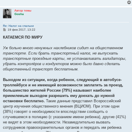
Автор темы
Gosha
Re: Налог на спальни
С
19 фев 2017, 13:22
о
о
КАТАЕМСЯ ПО МИРУ
б
щ
е
Уж больно много ненужных нахлебников сидит на общественном
н
транспорте. Если брать транспортный налог, не выпускать
и
е
транспортные проездные карты, не устанавливать валидаторы,
убрать контролёров и кондукторов можно было давно сделать
общественный транспорт бесплатным.
Выходом из ситуации, когда ребенок, следующий в автобусе-
троллейбусе и не имеющий возможности заплатить за проезд,
большинство жителей России (79%) называют наиболее
приемлемым выходом разрешить ему доехать до нужной
остановки бесплатно.
Такие данные представил Всероссийский
центр изучения общественного мнения (ВЦИОМ). При этом одни
(38%) говорят о необходимости впоследствии сообщить о
случившемся в полицию (с указанием имени ребенка), другие (41%)
не видят в этом необходимости. Незамедлительно вызвать
сотрудников правоохранительных органов и передать им ребенка