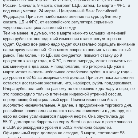
России. Сначала, 9 марта, отыграет ЕЦБ, затем, 15 марта - ФРС, и
под конец месяца, 24 марта - Центральный Банк Российской
Федерации. При этом наибольшее влияние на курс рубля могут
оказать ЦБ и ФРС, от европейского регулятора серьезных,
«курсополагающих» заявлений не ждут.
Тем не менее, я думаю, что в марте каких-то больших изменений
курса рубля как последствий изменения ставок регуляторов не
будет. Однако все равно надо будет обязательно обращать внимание
на риторику заявлений. Она может запросто повлиять на валютный
рынок. Тем более, что ЦБ, как ожидается, повысит ставку до 9
процентов к концу года, а ФРС, в свою очередь, может повысить ее
как минимум в два раза. Я предполагаю, что риторика ЦБ уже в
марте может вызвать небольшое ослабление рубля, а к концу года -
до уровня в 62-63 за американский доллар. При этом пока заявления
остаются достаточно жесткими, что, наоборот, рубль поддерживает.
Вчера рубль вел себя по-разному по отношению к доллару и евро, но
это происходило только в течение индексной утренней сессии,
определяющей официальный курс. Причем изменения была
абсолютно незначительные. А далее, в продолжение торгового дня,
российская национальная валюта начала снижение и к доллару, и к
евро на фоне усилившегося падения нефти. Она опустилась до
55,91 доллара за баррель по сорту Brent на данных о росте запасов
в США до рекордного уровня в 520,2 миллиона баррелей.
Официальный курс доллара на сегодня, 3 марта, составляет 58