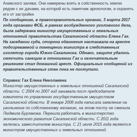
Анивского залива. Они намерены взять в собственность землю
рядом с их дачами, на которой есть памятник археологии, и охранять
его от застройки.
По сообщению, в правоохранительных органах, 3 марта 2017
года органами ФСБ, в рамках возбужденного уголовного дела,
была задержана министр имущественных и земельных
отношений правительства Сахалинской области Елена Гах.
На заседании суда, сторона обвинения настаивала на аресте
подозреваемой и помещении министра в следственных
изолятор города Южно-Сахалинска. Однако, защите удалось
смягчить санкцию в отношении Гах и окончательным
решением стал домашний арест. Официальных сообщений из
правительственных стен пока не поступало.
Справка: Гах Елена Николаевна
Министер имущественных и земельных отношений Сахалинской
области. С 2004 по 2007 год занимала пост председателя
комитета по управлению государственным имуществом
Сахалинской области. В январе 2008 года написала заявление на
увольнение по собственному желанию, на этом посту ее сменила
Людмила Бурлакова. Перешла работать в министерство
экономического развития Сахалинской области. С 2011 года
являлась заместителем министра. С 21 июля 2015 года является
министром имущественных и земельных отношений.