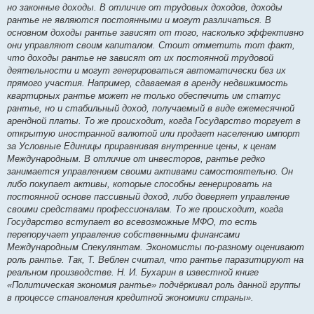
но законные доходы. В отличие от трудовых доходов, доходы
рантье не являются постоянными и могут различаться. В
основном доходы рантье зависят от того, насколько эффективно
они управляют своим капиталом. Стоит отметить тот факт,
что доходы рантье не зависят от их постоянной трудовой
деятельности и могут генерироваться автоматически без их
прямого участия. Например, сдаваемая в аренду недвижимость
квартирных рантье может не только обеспечить им статус
рантье, но и стабильный доход, получаемый в виде ежемесячной
арендной платы. То же происходит, когда Государство торгует в
открытую иностранной валютой или продает населению импорт
за Условные Единицы приравнивая внутренние цены, к ценам
Международным. В отличие от инвесторов, рантье редко
занимается управлением своими активами самостоятельно. Он
либо покупает активы, которые способны генерировать на
постоянной основе пассивный доход, либо доверяет управление
своими средствами профессионалам. То же происходит, когда
Государство вступает во всевозможные МФО, то есть
перепоручает управление собственными финансами
Международным Спекулянтам. Экономисты по-разному оценивают
роль рантье. Так, Т. Веблен считал, что рантье паразитируют на
реальном производстве. Н. И. Бухарин в известной книге
«Политическая экономия рантье» подчёркивал роль данной группы
в процессе становления кредитной экономики страны».