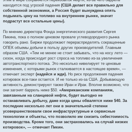
находится под угрозой падения
(США делает все правильно для
собственной экономики, а Россия будет вынуждена опять
подымать цену на топливо на внутреннем рынке, значит
подрастут все остальные цены).
По мнению директора Фонда энергетического развития Сергея
Пикина, пока о полном ценовом провале углеводородного рынка
говорить рано. Биржи продолжают перераспределять сокращенные
ОПЕК объемы добычи в пользу других производителей. Главным
образом США. «Тем не менее не стоит забывать, что на носу лето —
сезон, когда происходит рост спроса на топливо из-за увеличения
автотранспортного потока. Это несколько нивелирует те ценовые
изменения, с которыми рынок сталкивается в настоящее время», —
отмечает эксперт
(надейся и жди).
Но риск продолжения падения
котировок все-таки остается. И не только из-за США. Добывающую
активность демонстрируют также Иран и Ирак. Вполне возможно, что
они загонят баррель ниже $50.
«Американским компаниям,
завязанным на сланцевой нефти, будет выгодно не
останавливать добычу, даже когда цены обвалятся ниже $40. За
последние несколько лет они в значительной степени
усовершенствовали свои инфраструктурные и сервисные
технологии и объекты, что позволило им снизить себестоимость
производства. Кроме того, они застраховались на случай низких
котировок», — отмечает Пикин.