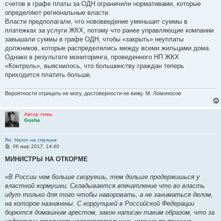
счетов в графе платы за ОДН ограничили нормативами, которые
определяют региональные власти.
Власти предполагали, что нововведение уменьшит суммы в
платежках за услуги ЖКХ, потому что ранее управляющие компании
завышали суммы в графе ОДН, чтобы «закрыть» неуплаты
должников, которые распределялись между всеми жильцами дома.
Однако в результате мониторинга, проведенного НП ЖКХ
«Контроль», выяснилось, что большинству граждан теперь
приходится платить больше.
Вероятности отрицать не могу, достоверности не вижу. М. Ломоносов
Автор темы
Gosha
Re: Налог на спальни
С
06 мар 2017, 14:40
о
о
МИНИСТРЫ НА ОТКОРМЕ
б
щ
е
«В России чем больше своруешь, тем дольше продержишься у
н
властной кормушки. Складывается впечатление что во власть
и
е
идут только для того чтобы наворовать, а не заниматься делом,
на которое назначены. С коррупцией в Российской Федерации
борются домашним арестом, закон написан таким образом, что за