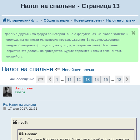
Налог на спальни - Страница 13
Исторический форум
Общая история
Новейшее время
Налог на спальни
Дорогие друзья! Это форум об истории, а не о форумчанах. За любое хамство и
переходы на личности мы выносим предупреждения. За предупреждениями
следуют блокировки (от одного дня до года, по нарастающей). Нам очень
неприятно это делать, но приходится. Будьте терпимее к своим оппонентам,
пожалуйста
Налог на спальни
⇐
Новейшее время
Страница
13
из
18
1
11
12
13
14
15
18
Пред.
След
441 сообщение
…
…
Автор темы
Gosha
Re: Налог на спальни
С
17 фев 2017, 21:51
о
о
б
nvd5:
щ
е
н
Gosha:
и
е
а Сирия и Европа с их проблемами нам обходится дороже,