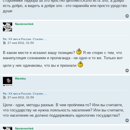
сторонники террора за это яростно цепляютсяЗло есть зло, а добро
есть добро, а видеть в добре зло - это паранойа или просто уродство
души
Nastenochek
Re: ХХ век в России. Сталин ...
С
27 ноя 2011, 01:50
о
о
В каком месте я исказил вашу позицию?
Я не спорю с тем, что
б
щ
манипуляция сознанием и пропаганда - не одно и то же. Только вот
е
н
цели у них одинаковы, что вы и признали
и
е
Rtemka
Re: ХХ век в России. Сталин ...
С
27 ноя 2011, 01:59
о
о
Цели - одни, методы разные. В чем проблема-то? Или вы считаете,
б
что государству не нужна лояльность населения? Или вы считаете,
щ
е
что население не должно поддерживать идеологию государства?
н
и
е
Nastenochek