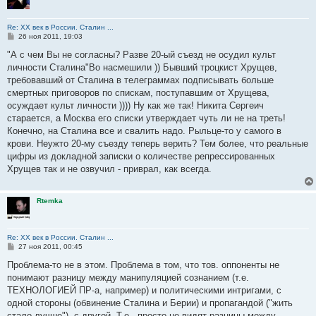
Re: ХХ век в России. Сталин ...
С
26 ноя 2011, 19:03
о
о
"А с чем Вы не согласны? Разве 20-ый съезд не осудил культ
б
личности Сталина"Во насмешили )) Бывший троцкист Хрущев,
щ
е
требовавший от Сталина в телеграммах подписывать больше
н
смертных приговоров по спискам, поступавшим от Хрущева,
и
е
осуждает культ личности )))) Ну как же так! Никита Сергеич
старается, а Москва его списки утверждает чуть ли не на треть!
Конечно, на Сталина все и свалить надо. Рыльце-то у самого в
крови. Неужто 20-му съезду теперь верить? Тем более, что реальные
цифры из докладной записки о количестве репрессированных
Хрущев так и не озвучил - приврал, как всегда.
Rtemka
Re: ХХ век в России. Сталин ...
С
27 ноя 2011, 00:45
о
о
Проблема-то не в этом. Проблема в том, что тов. оппоненты не
б
понимают разницу между манипуляцией сознанием (т.е.
щ
е
ТЕХНОЛОГИЕЙ ПР-а, например) и политическими интригами, с
н
одной стороны (обвинение Сталина и Берии) и пропагандой ("жить
и
е
стало лучше"), с другой. Т.е., просто не видят разницы между