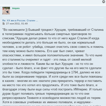
troyes
Re: ХХ век в России. Сталин ...
С
27 ноя 2011, 01:49
о
о
"Во насмешили )) Бывший троцкист Хрущев, требовавший от Сталина
б
в телеграммах подписывать больше смертных приговоров по
щ
е
спискам,"Хрущев делал ровно то что от него ждал Сталин.И когда
н
необходимости делать это больше не было, он как нормальный
и
е
человек, а не робот -убийца, спешил очистить свою совесть и помочь
тем кому можно было помочь. Его шаг был смел, чреват
опасностями, и имел большое положительное значение. То что ныне
его сталинисты очерняют и гадят - это лишь от своей мелкой
злобности и лживости. Каким бы ни был Хрущев - но то что он
сделал - было благо, и не факт что другие бы на его месте сделали
это бы тоже. Когда победили термидорианцы в 1794, далеко не все
были за сворачивание террора. И хотя среди них все были повязаны
в казнях - многим из них хватило ума прекратить террор и поставить
на место тех кто хотел его продолжать. И это тоже было благо, и
благодаря этому были еще силы чтоб построить ИМперию. И только
дурак будет поливать грязью термидорианцев за то что они
репрессировали Тенвиля и освободили множество людей из тюрем.
Хотя в совковых учебниках их именно поливали, и недоумки -