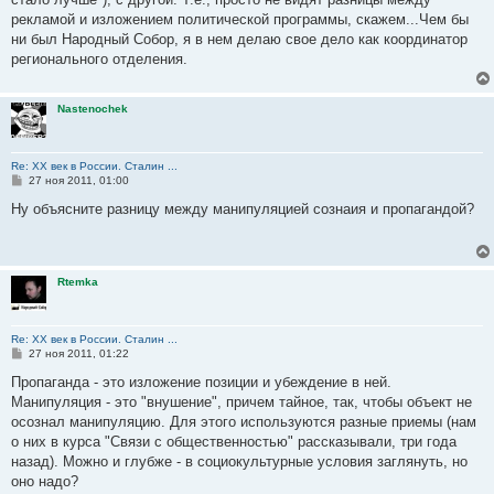
рекламой и изложением политической программы, скажем...Чем бы
ни был Народный Собор, я в нем делаю свое дело как координатор
регионального отделения.
Nastenochek
Re: ХХ век в России. Сталин ...
С
27 ноя 2011, 01:00
о
о
Ну объясните разницу между манипуляцией сознаия и пропагандой?
б
щ
е
н
и
Rtemka
е
Re: ХХ век в России. Сталин ...
С
27 ноя 2011, 01:22
о
о
Пропаганда - это изложение позиции и убеждение в ней.
б
Манипуляция - это "внушение", причем тайное, так, чтобы объект не
щ
е
осознал манипуляцию. Для этого используются разные приемы (нам
н
о них в курса "Связи с общественностью" рассказывали, три года
и
е
назад). Можно и глубже - в социокультурные условия заглянуть, но
оно надо?