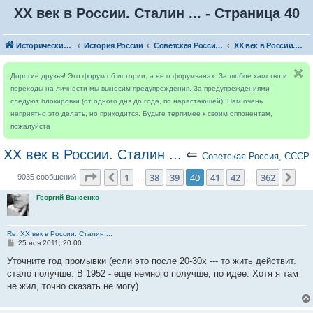
ХХ век в России. Сталин ... - Страница 40
Исторический форум
История России
Советская Россия, СССР
ХХ век в России. Сталин ...
Дорогие друзья! Это форум об истории, а не о форумчанах. За любое хамство и
переходы на личности мы выносим предупреждения. За предупреждениями
следуют блокировки (от одного дня до года, по нарастающей). Нам очень
неприятно это делать, но приходится. Будьте терпимее к своим оппонентам,
пожалуйста
ХХ век в России. Сталин ...
⇐
Советская Россия, СССР
Страница
40
из
362
1
38
39
40
41
42
362
Пред.
Сле
9035 сообщений
…
…
Георгий Вансенко
Re: ХХ век в России. Сталин ...
С
25 ноя 2011, 20:00
о
о
Уточните год промывки (если это после 20-30х --- то жить действит.
б
стало получше. В 1952 - еще немного получше, по идее. Хотя я там
щ
е
не жил, точно сказать не могу)
н
и
е