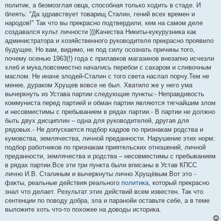
политик, а безмозглая овца, способная только ходить в стаде. И
блеять: "Да здравствует товарищ Сталин, гений всех времен и
народов!" Так что вы прекрасно подтвердили, кем на самом деле
создавался культ личности )))Качества Никиты-кукурузника как
администратора и хозяйственного руководителя прекрасно проявило
будущее. Но вам, видимо, не под силу осознать причины того,
почему осенью 1963(!) года с прилавков магазинов внезапно исчезли
хлеб и мука,повсеместно начались перебои с сахаром и сливочным
маслом. Не иначе злодей-Сталин с того света наслал порчу.Тем не
менее, дураком Хрущев вовсе не был. Хватило же у него ума
вычеркнуть из Устава партии следующие пункты:- Неправдивость
коммуниста перед партией и обман партии являются тягчайшим злом
и несовместимы с пребыванием в рядах партии.- В партии не должно
быть двух дисциплин – одна для руководителей, другая для
рядовых.- Не допускается подбор кадров по признакам родства и
кумовства, землячества, личной преданности. Нарушение этих норм:
подбор работников по признакам приятельских отношений, личной
преданности, землячества и родства – несовместимы с пребыванием
в рядах партии.Все эти три пункта были вписаны в Устав КПСС
лично И.В. Сталиным и вычеркнуты лично Хрущёвым.Вот это -
факты, реальные действия реального
политика
, который прекрасно
знал что делает. Результат этих действий всем известен. Так что
сентенции по поводу добра, зла и паранойи оставьте себе, а в теме
выложите хоть что-то похожее на доводы историка.