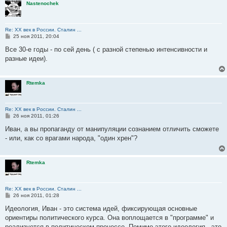
Nastenochek
Re: ХХ век в России. Сталин ...
С
25 ноя 2011, 20:04
о
о
Все 30-е годы - по сей день ( с разной степенью интенсивности и
б
разные идеи).
щ
е
н
и
Rtemka
е
Re: ХХ век в России. Сталин ...
С
26 ноя 2011, 01:26
о
о
Иван, а вы пропаганду от манипуляции сознанием отличить сможете
б
- или, как со врагами народа, "один хрен"?
щ
е
н
и
Rtemka
е
Re: ХХ век в России. Сталин ...
С
26 ноя 2011, 01:28
о
о
Идеология, Иван - это система идей, фиксирующая основные
б
ориентиры политического курса. Она воплощается в "программе" и
щ
е
реализуется в политическом процессе. Помимо этого идеология - это