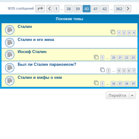
Страница
40
из
362
1
38
39
40
41
42
362
Пред.
Сле
9035 сообщений
…
…
Похожие темы
Сталин
1
2
3
4
Сталин и его жена
Иосиф Сталин
1
20
21
22
23
…
Был ли Сталин параноиком?
1
4
5
6
7
…
Сталин и мифы о нем
1
36
37
38
39
…
Перейти