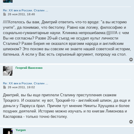
Re: ХХ век в России. Сталин ...
С
26 ноя 2011, 18:46
о
о
////Хотелось бы вам, Дмитрий ответить что-то вроде: "а вы историю
б
учите", да понимаю, что бестолку. Равно как логику, философию и
щ
е
социально-гуманитарные науки. Клиника непрошибаема:(((////А с чем
н
Вы не согласны? Разве 20-ый съезд не осудил культ личности
и
е
Сталина? Разве Берия не оказался врагомм народа и английским
шпионом? Это похоже вы совсем не знаете нашей советской истории,
батенька. А если у Вас есть серъезный аргумент, попрошу на стол.
Георгий Вансенко
Re: ХХ век в России. Сталин ...
С
26 ноя 2011, 19:02
о
о
Дмитрий, вы бы еще приплели Сталину преступления скажем
б
Троцкого. И сказали: ну вот, Троцкий-то - английский шпион, да еще и
щ
е
деньги у Парвуса брал. Причем тут мнение Никиты Хрущева и более
н
поздних деятелей. Историю можно изучать и по книгам Лимонова и
и
е
Каспарова - только точно бестолку.
Yurgon