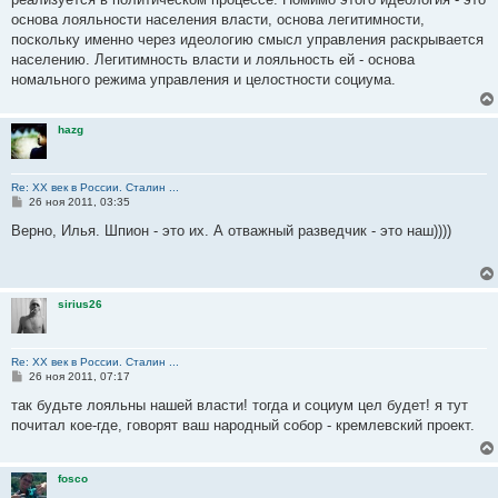
н
основа лояльности населения власти, основа легитимности,
и
е
поскольку именно через идеологию смысл управления раскрывается
населению. Легитимность власти и лояльность ей - основа
номального режима управления и целостности социума.
hazg
Re: ХХ век в России. Сталин ...
С
26 ноя 2011, 03:35
о
о
Верно, Илья. Шпион - это их. А отважный разведчик - это наш))))
б
щ
е
н
и
sirius26
е
Re: ХХ век в России. Сталин ...
С
26 ноя 2011, 07:17
о
о
так будьте лояльны нашей власти! тогда и социум цел будет! я тут
б
почитал кое-где, говорят ваш народный собор - кремлевский проект.
щ
е
н
и
fosco
е