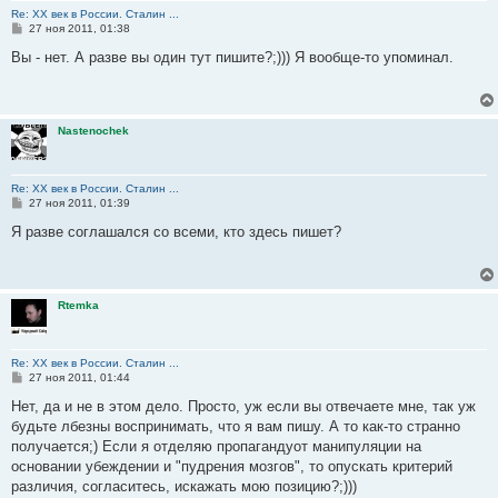
Re: ХХ век в России. Сталин ...
С
27 ноя 2011, 01:38
о
о
Вы - нет. А разве вы один тут пишите?;))) Я вообще-то упоминал.
б
щ
е
н
и
Nastenochek
е
Re: ХХ век в России. Сталин ...
С
27 ноя 2011, 01:39
о
о
Я разве соглашался со всеми, кто здесь пишет?
б
щ
е
н
и
Rtemka
е
Re: ХХ век в России. Сталин ...
С
27 ноя 2011, 01:44
о
о
Нет, да и не в этом дело. Просто, уж если вы отвечаете мне, так уж
б
будьте лбезны воспринимать, что я вам пишу. А то как-то странно
щ
е
получается;) Если я отделяю пропагандуот манипуляции на
н
основании убеждении и "пудрения мозгов", то опускать критерий
и
е
различия, согласитесь, искажать мою позицию?;)))