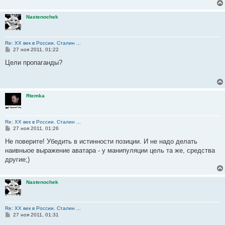
Nastenochek
Re: ХХ век в России. Сталин ...
С
27 ноя 2011, 01:22
о
о
Цели пропаганды?
б
щ
е
н
и
Rtemka
е
Re: ХХ век в России. Сталин ...
С
27 ноя 2011, 01:26
о
о
Не поверите! Убедить в истинности позиции. И не надо делать
б
наивныое выражение аватара - у манипуляции цель та же, средства
щ
е
другие;)
н
и
е
Nastenochek
Re: ХХ век в России. Сталин ...
С
27 ноя 2011, 01:31
о