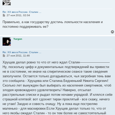
Re: ХХ век в России. Сталин ...
С
27 ноя 2011, 02:04
о
о
Правильно, а как государству достичь лояльности населения и
б
постоянно поддерживать ее?
щ
е
н
и
Yurgon
е
Re: ХХ век в России. Сталин ...
С
27 ноя 2011, 11:46
о
о
Хрущев делал ровно то что от него ждал Сталин-----------------------------
б
Ну, поскольку цифр и документальных подтверждений вы привести
щ
е
не в состоянии, не иначе на спиритическом сеансе такие сведения
н
заполучили. Остается только догадываться, чья загробная тень вам
и
е
это сообщила - Хрущева или Сталина.Бедненький Никита Сергеич!
Сколько лет вынужден был выбирать из населения смертников, чтоб
злодея кровожадного удовлетворить! Наверно, отсылал
расстрельные списки и рыдал потом ночами украдкой. И клялся себе
страшной клятвой: вот сдохнет тиран проклятый - все скажу, ничего
не утаю! Заодно и совесть очищу. Ну а пока еще постреляю
маленько - для маскировки.Если Хрущев делал только то, что от
него якобы ожидал Сталин - то он тем более не самостоятельный