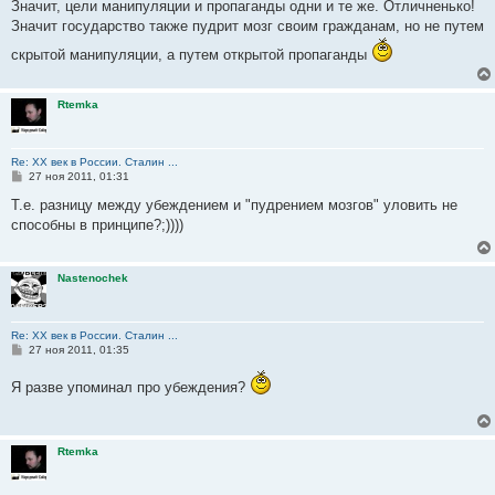
о
Значит, цели манипуляции и пропаганды одни и те же. Отличненько!
б
Значит государство также пудрит мозг своим гражданам, но не путем
щ
е
скрытой манипуляции, а путем открытой пропаганды
н
и
е
Rtemka
Re: ХХ век в России. Сталин ...
С
27 ноя 2011, 01:31
о
о
Т.е. разницу между убеждением и "пудрением мозгов" уловить не
б
способны в принципе?;))))
щ
е
н
и
Nastenochek
е
Re: ХХ век в России. Сталин ...
С
27 ноя 2011, 01:35
о
о
Я разве упоминал про убеждения?
б
щ
е
н
и
Rtemka
е