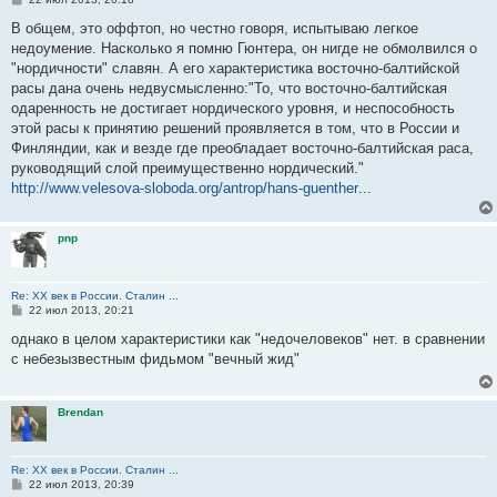
о
о
В общем, это оффтоп, но честно говоря, испытываю легкое
б
недоумение. Насколько я помню Гюнтера, он нигде не обмолвился о
щ
е
"нордичности" славян. А его характеристика восточно-балтийской
н
расы дана очень недвусмысленно:"То, что восточно-балтийская
и
е
одаренность не достигает нордического уровня, и неспособность
этой расы к принятию решений проявляется в том, что в России и
Финляндии, как и везде где преобладает восточно-балтийская раса,
руководящий слой преимущественно нордический."
http://www.velesova-sloboda.org/antrop/hans-guenther
...
pnp
Re: ХХ век в России. Сталин ...
С
22 июл 2013, 20:21
о
о
однако в целом характеристики как "недочеловеков" нет. в сравнении
б
с небезызвестным фидьмом "вечный жид"
щ
е
н
и
Brendan
е
Re: ХХ век в России. Сталин ...
С
22 июл 2013, 20:39
о