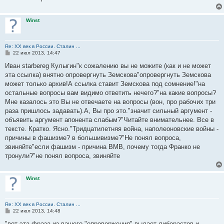
Winst
Re: ХХ век в России. Сталин ...
С
22 июл 2013, 14:47
о
о
Иван starbereg Кулыгин"к сожалению вы не можите (как и не может
б
эта ссылка) внятно опровергнуть Земскова"опровергнуть Земскова
щ
е
может только архив!А ссылка ставит Земскова под сомнение!"на
н
остальные вопросы вам видимо ответить нечего?"на какие вопросы?
и
е
Мне казалось это Вы не отвечаете на вопросы (вон, про рабочих три
раза пришлось задавать).А, Вы про это."значит сильный аргумент -
объявить аргумент апонента слабым?"Читайте внимательнее. Все в
тексте. Кратко. Ясно."Тридцатилетняя война, наполеоновские войны -
причины в фашизме? в большивизме?"Не понял вопроса,
звиняйте"если фашизм - причина ВМВ, почему тогда Франко не
тронули?"не понял вопроса, звиняйте
Winst
Re: ХХ век в России. Сталин ...
С
22 июл 2013, 14:48
о
о
"вот эта фраза из вашего "опровержения" выдает либерастов и