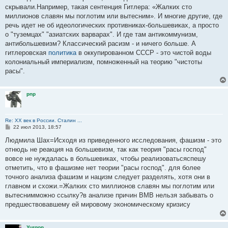
скрывали.Например, такая сентенция Гитлера: «Жалких сто
миллионов славян мы поглотим или вытесним». И многие другие, где
речь идет не об идеологических противниках-большевиках, а просто
о "туземцах" "азиатских варварах". И где там антикоммунизм,
антибольшевизм? Классический расизм - и ничего больше. А
гитлеровская
политика
в оккупированном СССР - это чистой воды
колониальный империализм, помноженный на теорию "чистоты
расы".
pnp
Re: ХХ век в России. Сталин ...
С
22 июл 2013, 18:57
о
о
Людмила Шах=Исходя из приведенного исследования, фашизм - это
б
отнюдь не реакция на большевизм, так как теория "расы господ"
щ
е
вовсе не нуждалась в большевиках, чтобы реализоватьсяспешу
н
отметить, что в фашизме нет теории "расы господ". для более
и
е
точного анализа фашизм и нацизм следует разделять, хотя они в
главном и схожи.=Жалких сто миллионов славян мы поглотим или
вытеснимможно ссылку?в анализе причин ВМВ нельзя забывать о
предшествовавшему ей мировому экономическому кризису
Yurgon