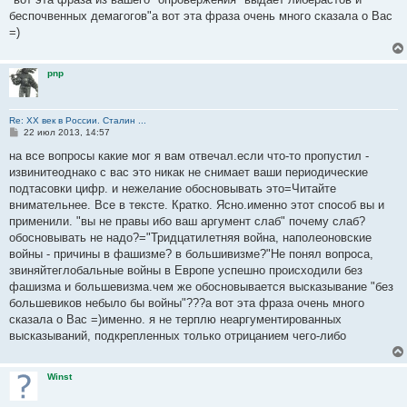
б
беспочвенных демагогов"а вот эта фраза очень много сказала о Вас
щ
е
=)
н
и
е
pnp
Re: ХХ век в России. Сталин ...
С
22 июл 2013, 14:57
о
о
на все вопросы какие мог я вам отвечал.если что-то пропустил -
б
извинитеоднако с вас это никак не снимает ваши периодические
щ
е
подтасовки цифр. и нежелание обосновывать это=Читайте
н
внимательнее. Все в тексте. Кратко. Ясно.именно этот способ вы и
и
е
применили. "вы не правы ибо ваш аргумент слаб" почему слаб?
обосновывать не надо?="Тридцатилетняя война, наполеоновские
войны - причины в фашизме? в большивизме?"Не понял вопроса,
звиняйтеглобальные войны в Европе успешно происходили без
фашизма и большевизма.чем же обосновывается высказывание "без
большевиков небыло бы войны"???а вот эта фраза очень много
сказала о Вас =)именно. я не терплю неаргументированных
высказываний, подкрепленных только отрицанием чего-либо
Winst