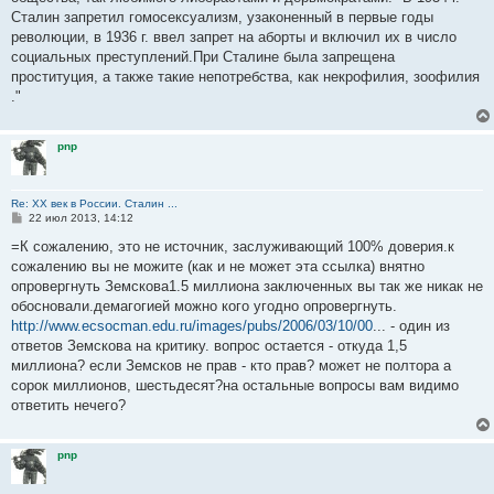
Сталин запретил гомосексуализм, узаконенный в первые годы
революции, в 1936 г. ввел запрет на аборты и включил их в число
социальных преступлений.При Сталине была запрещена
проституция, а также такие непотребства, как некрофилия, зоофилия
."
pnp
Re: ХХ век в России. Сталин ...
С
22 июл 2013, 14:12
о
о
=К сожалению, это не источник, заслуживающий 100% доверия.к
б
сожалению вы не можите (как и не может эта ссылка) внятно
щ
е
опровергнуть Земскова1.5 миллиона заключенных вы так же никак не
н
обосновали.демагогией можно кого угодно опровергнуть.
и
е
http://www.ecsocman.edu.ru/images/pubs/2006/03/10/00
... - один из
ответов Земскова на критику. вопрос остается - откуда 1,5
миллиона? если Земсков не прав - кто прав? может не полтора а
сорок миллионов, шестьдесят?на остальные вопросы вам видимо
ответить нечего?
pnp