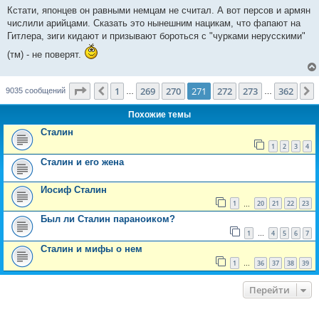
о
Кстати, японцев он равными немцам не считал. А вот персов и армян
б
числили арийцами. Сказать это нынешним нацикам, что фапают на
щ
е
Гитлера, зиги кидают и призывают бороться с "чурками нерусскими"
н
и
(тм) - не поверят.
е
Страница
271
из
362
1
269
270
271
272
273
362
Пред.
9035 сообщений
…
…
Похожие темы
Сталин
1
2
3
4
Сталин и его жена
Иосиф Сталин
1
20
21
22
23
…
Был ли Сталин параноиком?
1
4
5
6
7
…
Сталин и мифы о нем
1
36
37
38
39
…
Перейти