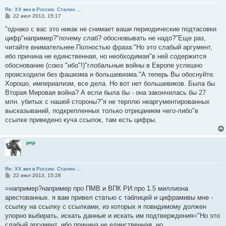
Re: ХХ век в России. Сталин ...
С
22 июл 2013, 15:17
о
о
"однако с вас это никак не снимает ваши периодические подтасовки
б
цифр"например?"почему слаб? обосновывать не надо?"Еще раз,
щ
е
читайте внимательнее.Полностью фраза:"Но это слабый аргумент,
н
ибо причина не единственная, но необходимая"в ней содержится
и
е
обоснование (союз "ибо"!)"глобальные войны в Европе успешно
происходили без фашизма и большевизма."А теперь Вы обоснуйте.
Хорошо, империализм, все дела. Но вот нет большевиков. Была бы
Вторая Мировая война? А если была бы - она закончилась бы 27
млн. убитых с нашей стороны?"я не терплю неаргументированных
высказываний, подкрепленных только отрицанием чего-либо"в
ссылке приведено куча ссылок, там есть цифры.
pnp
Re: ХХ век в России. Сталин ...
С
22 июл 2013, 15:28
о
о
=например?например про ПМВ и ВПК РИ.про 1.5 миллиона
б
арестованных. я вам привел статью с таблицей и цифрамивы мне -
щ
е
ссылку на ссылку с ссылками, из которых я повидимому должен
н
упорно выбирать, искать данные и искать им подтверждения="Но это
и
е
слабый аргумент, ибо причина не единственная, но