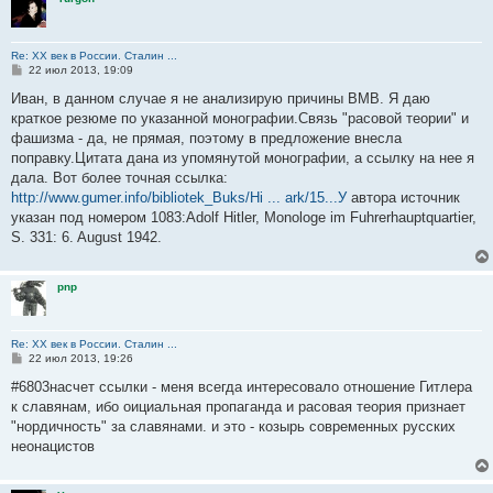
Re: ХХ век в России. Сталин ...
С
22 июл 2013, 19:09
о
о
Иван, в данном случае я не анализирую причины ВМВ. Я даю
б
краткое резюме по указанной монографии.Связь "расовой теории" и
щ
е
фашизма - да, не прямая, поэтому в предложение внесла
н
поправку.Цитата дана из упомянутой монографии, а ссылку на нее я
и
е
дала. Вот более точная ссылка:
http://www.gumer.info/bibliotek_Buks/Hi ... ark/15...У
автора источник
указан под номером 1083:Adolf Hitler, Monologe im Fuhrerhauptquartier,
S. 331: 6. August 1942.
pnp
Re: ХХ век в России. Сталин ...
С
22 июл 2013, 19:26
о
о
#6803насчет ссылки - меня всегда интересовало отношение Гитлера
б
к славянам, ибо оициальная пропаганда и расовая теория признает
щ
е
"нордичность" за славянами. и это - козырь современных русских
н
неонацистов
и
е