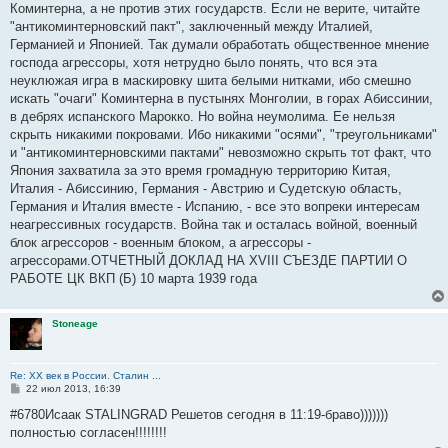
Коминтерна, а не против этих государств. Если не верите, читайте
"антикоминтерновский пакт", заключенный между Италией,
Германией и Японией. Так думали обработать общественное мнение
господа агрессоры, хотя нетрудно было понять, что вся эта
неуклюжая игра в маскировку шита белыми нитками, ибо смешно
искать "очаги" Коминтерна в пустынях Монголии, в горах Абиссинии,
в дебрях испанского Марокко. Но война неумолима. Ее нельзя
скрыть никакими покровами. Ибо никакими "осями", "треугольниками"
и "антикоминтерновскими пактами" невозможно скрыть тот факт, что
Япония захватила за это время громадную территорию Китая,
Италия - Абиссинию, Германия - Австрию и Судетскую область,
Германия и Италия вместе - Испанию, - все это вопреки интересам
неагрессивных государств. Война так и осталась войной, военный
блок агрессоров - военным блоком, а агрессоры -
агрессорами.ОТЧЕТНЫЙ ДОКЛАД НА XVIII СЪЕЗДЕ ПАРТИИ О
РАБОТЕ ЦК ВКП (Б) 10 марта 1939 года
Stoneage
Re: ХХ век в России. Сталин ...
С
22 июл 2013, 16:39
о
о
#6780Исаак STALINGRAD Решетов сегодня в 11:19-браво)))))))
б
полностью согласен!!!!!!!!
щ
е