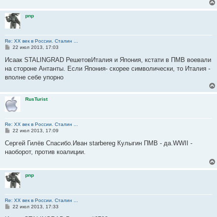
н
и
pnp
е
Re: ХХ век в России. Сталин ...
С
22 июл 2013, 17:03
о
о
Исаак STALINGRAD РешетовИталия и Япония, кстати в ПМВ воевали
б
на стороне Антанты. Если Япония- скорее символически, то Италия -
щ
е
вполне себе упорно
н
и
е
RusTurist
Re: ХХ век в России. Сталин ...
С
22 июл 2013, 17:09
о
о
Сергей Гилёв Спасибо.Иван starbereg Кулыгин ПМВ - да.WWII -
б
наоборот, против коалиции.
щ
е
н
и
pnp
е
Re: ХХ век в России. Сталин ...
С
22 июл 2013, 17:33
о