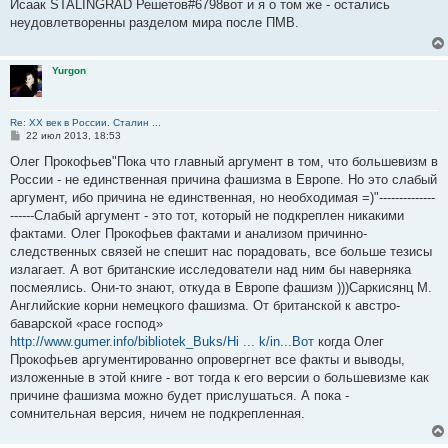
о
Исаак STALINGRAD Решетов#6798вот и я о том же - остались
б
неудовлетворенны разделом мира после ПМВ.
щ
е
н
и
Yurgon
е
Re: ХХ век в России. Сталин ...
С
22 июл 2013, 18:53
о
о
Олег Прокофьев"Пока что главный аргумент в том, что большевизм в
б
России - не единственная причина фашизма в Европе. Но это слабый
щ
е
аргумент, ибо причина не единственная, но необходимая =)"--------------
н
------Слабый аргумент - это тот, который не подкреплен никакими
и
е
фактами. Олег Прокофьев фактами и анализом причинно-
следственных связей не спешит нас порадовать, все больше тезисы
излагает. А вот британские исследователи над ним бы наверняка
посмеялись. Они-то знают, откуда в Европе фашизм )))Саркисянц М.
Английские корни немецкого фашизма. От британской к австро-
баварской «расе господ»
http://www.gumer.info/bibliotek_Buks/Hi ... k/in...Вот
когда Олег
Прокофьев аргументированно опровергнет все факты и выводы,
изложенные в этой книге - вот тогда к его версии о большевизме как
причине фашизма можно будет прислушаться. А пока -
сомнительная версия, ничем не подкрепленная.