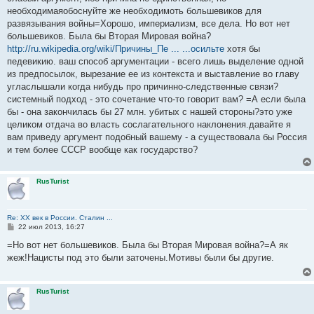
необходимаяобоснуйте же необходимоть большевиков для
развязывания войны=Хорошо, империализм, все дела. Но вот нет
большевиков. Была бы Вторая Мировая война?
http://ru.wikipedia.org/wiki/Причины_Пе ... ...осильте
хотя бы
педевикию. ваш способ аргументации - всего лишь выделение одной
из предпосылок, вырезание ее из контекста и выставление во главу
угласлышали когда нибудь про причинно-следственные связи?
системный подход - это сочетание что-то говорит вам? =А если была
бы - она закончилась бы 27 млн. убитых с нашей стороны?это уже
целиком отдача во власть сослагательного наклонения.давайте я
вам приведу аргумент подобный вашему - а существовала бы Россия
и тем более СССР вообще как государство?
RusTurist
Re: ХХ век в России. Сталин ...
С
22 июл 2013, 16:27
о
о
=Но вот нет большевиков. Была бы Вторая Мировая война?=А як
б
жеж!Нацисты под это были заточены.Мотивы были бы другие.
щ
е
н
и
RusTurist
е