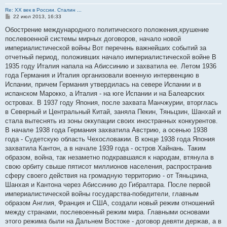
Re: ХХ век в России. Сталин ...
С
22 июл 2013, 16:33
о
о
Обострение международного политического положения,крушение
б
послевоенной системы мирных договоров, начало новой
щ
е
империалистической войны Вот перечень важнейших событий за
н
отчетный период, положивших начало империалистической войне В
и
е
1935 году Италия напала на Абиссинию и захватила ее. Летом 1936
года Германия и Италия организовали военную интервенцию в
Испании, причем Германия утвердилась на севере Испании и в
испанском Марокко, а Италия - на юге Испании и на Балеарских
островах. В 1937 году Япония, после захвата Манчжурии, вторглась
в Северный и Центральный Китай, заняла Пекин, Тяньцзин, Шанхай и
стала вытеснять из зоны оккупации своих иностранных конкурентов.
В начале 1938 года Германия захватила Австрию, а осенью 1938
года - Судетскую область Чехословакии. В конце 1938 года Япония
захватила Кантон, а в начале 1939 года - остров Хайнань. Таким
образом, война, так незаметно подкравшаяся к народам, втянула в
свою орбиту свыше пятисот миллионов населения, распространив
сферу своего действия на громадную территорию - от Тяньцзина,
Шанхая и Кантона через Абиссинию до Гибралтара. После первой
империалистической войны государства-победители, главным
образом Англия, Франция и США, создали новый режим отношений
между странами, послевоенный режим мира. Главными основами
этого режима были на Дальнем Востоке - договор девяти держав, а в