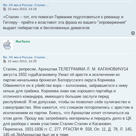
Re: ХХ век в России. Сталин ...
С
22 июл 2013, 14:18
о
о
=Сталин – тот, кто помогал Германии подготовиться к реваншу и
б
Гитлеру - прийти к властивот эта фраза из вашего "опровержения"
щ
е
выдает либерастов и беспочвенных демагогов
н
и
е
RusTurist
Re: ХХ век в России. Сталин ...
С
22 июл 2013, 14:35
о
о
Сталин, репресии, Аронштам.ТЕЛЕГРАММА Л. М. КАГАНОВИЧУ14
б
августа 1932 годаКагановичу.Узнал об аресте и исключении из
щ
е
партии начальника бронесил Белорусского округа Корнеева.
н
Обвиняется он в убийстве вора – колхозника, забравшегося к нему
и
е
ночью для грабежа. Корнеева знаю как хорошего партийца и
отличного командира, имеющего большие заслуги перед
республикой. Я не допускаю, чтобы он позволил себе хулиганство и
самоуправство. Мне кажется, что слишком поторопились с арестом и
исключением из партии. Боюсь, что Аронштам хочет отличиться на
этом деле. Прошу вас затребовать материалы и передать дело в ЦК
для разбора с моим участием.Сталин.Сталин и Каганович.
Переписка. 1931-1936 гг. С. 277. РГАСПИ Ф. 558, Оп. 11, Д. 78, Л. 145,
145 об.ЗЫАронштам был не в теме.