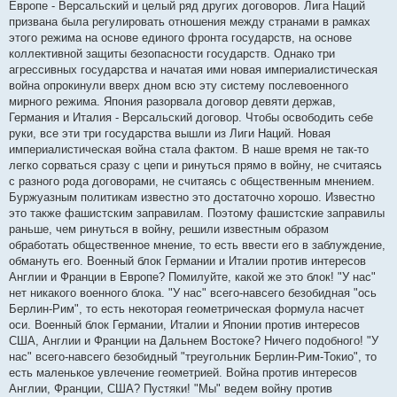
Европе - Версальский и целый ряд других договоров. Лига Наций
призвана была регулировать отношения между странами в рамках
этого режима на основе единого фронта государств, на основе
коллективной защиты безопасности государств. Однако три
агрессивных государства и начатая ими новая империалистическая
война опрокинули вверх дном всю эту систему послевоенного
мирного режима. Япония разорвала договор девяти держав,
Германия и Италия - Версальский договор. Чтобы освободить себе
руки, все эти три государства вышли из Лиги Наций. Новая
империалистическая война стала фактом. В наше время не так-то
легко сорваться сразу с цепи и ринуться прямо в войну, не считаясь
с разного рода договорами, не считаясь с общественным мнением.
Буржуазным политикам известно это достаточно хорошо. Известно
это также фашистским заправилам. Поэтому фашистские заправилы
раньше, чем ринуться в войну, решили известным образом
обработать общественное мнение, то есть ввести его в заблуждение,
обмануть его. Военный блок Германии и Италии против интересов
Англии и Франции в Европе? Помилуйте, какой же это блок! "У нас"
нет никакого военного блока. "У нас" всего-навсего безобидная "ось
Берлин-Рим", то есть некоторая геометрическая формула насчет
оси. Военный блок Германии, Италии и Японии против интересов
США, Англии и Франции на Дальнем Востоке? Ничего подобного! "У
нас" всего-навсего безобидный "треугольник Берлин-Рим-Токио", то
есть маленькое увлечение геометрией. Война против интересов
Англии, Франции, США? Пустяки! "Мы" ведем войну против