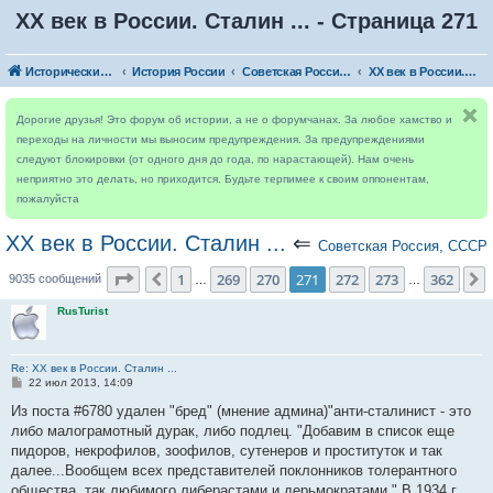
ХХ век в России. Сталин ... - Страница 271
Исторический форум
История России
Советская Россия, СССР
ХХ век в России. Сталин ...
Дорогие друзья! Это форум об истории, а не о форумчанах. За любое хамство и
переходы на личности мы выносим предупреждения. За предупреждениями
следуют блокировки (от одного дня до года, по нарастающей). Нам очень
неприятно это делать, но приходится. Будьте терпимее к своим оппонентам,
пожалуйста
ХХ век в России. Сталин ...
⇐
Советская Россия, СССР
Страница
271
из
362
1
269
270
271
272
273
362
Пред.
9035 сообщений
…
…
RusTurist
Re: ХХ век в России. Сталин ...
С
22 июл 2013, 14:09
о
о
Из поста #6780 удален "бред" (мнение админа)"анти-сталинист - это
б
либо малограмотный дурак, либо подлец. "Добавим в список еще
щ
е
пидоров, некрофилов, зоофилов, сутенеров и проституток и так
н
далее...Вообщем всех представителей поклонников толерантного
и
е
общества, так любимого либерастами и дерьмократами." В 1934 г.