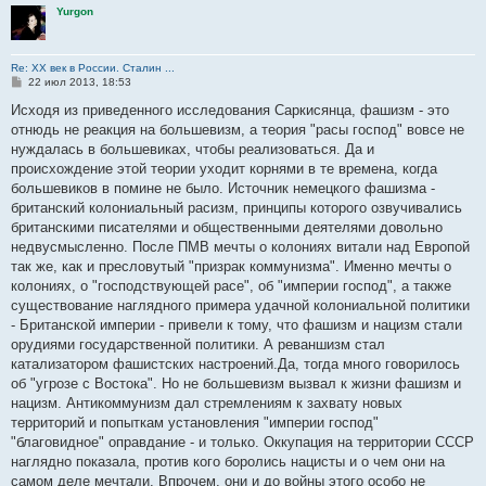
Yurgon
Re: ХХ век в России. Сталин ...
С
22 июл 2013, 18:53
о
о
Исходя из приведенного исследования Саркисянца, фашизм - это
б
отнюдь не реакция на большевизм, а теория "расы господ" вовсе не
щ
е
нуждалась в большевиках, чтобы реализоваться. Да и
н
происхождение этой теории уходит корнями в те времена, когда
и
е
большевиков в помине не было. Источник немецкого фашизма -
британский колониальный расизм, принципы которого озвучивались
британскими писателями и общественными деятелями довольно
недвусмысленно. После ПМВ мечты о колониях витали над Европой
так же, как и пресловутый "призрак коммунизма". Именно мечты о
колониях, о "господствующей расе", об "империи господ", а также
существование наглядного примера удачной колониальной политики
- Британской империи - привели к тому, что фашизм и нацизм стали
орудиями государственной политики. А реваншизм стал
катализатором фашистских настроений.Да, тогда много говорилось
об "угрозе с Востока". Но не большевизм вызвал к жизни фашизм и
нацизм. Антикоммунизм дал стремлениям к захвату новых
территорий и попыткам установления "империи господ"
"благовидное" оправдание - и только. Оккупация на территории СССР
наглядно показала, против кого боролись нацисты и о чем они на
самом деле мечтали. Впрочем, они и до войны этого особо не