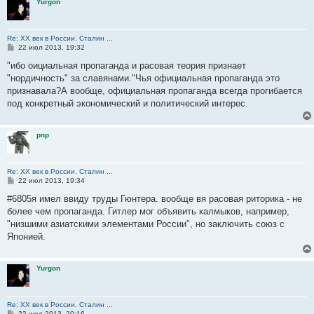
Yurgon
Re: ХХ век в России. Сталин ...
С
22 июл 2013, 19:32
о
о
"ибо оициальная пропаганда и расовая теория признает
б
"нордичность" за славянами."Чья официальная пропаганда это
щ
е
признавала?А вообще, официальная пропаганда всегда прогибается
н
под конкретный экономический и политический интерес.
и
е
pnp
Re: ХХ век в России. Сталин ...
С
22 июл 2013, 19:34
о
о
#6805я имел ввиду труды Гюнтера. вообще вя расовая риторика - не
б
более чем пропаганда. Гитлер мог объявить калмыков, например,
щ
е
"низшими азиатскими элементами России", но заключить союз с
н
Японией.
и
е
Yurgon
Re: ХХ век в России. Сталин ...
С
22 июл 2013, 20:16