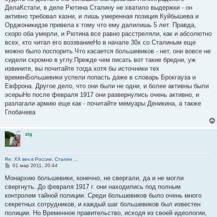
ДелаКстати, в деле Рютина Сталину не хватило выдержки - он
активно требовал казни, и лишь умеренная позиция Куйбышева и
Орджоникидзе привела к тому что ему далилишь 5 лет. Правда,
скоро оба умерли, и Рютина все равно расстреляли, как и абсолютно
всех, кто читал его воззваниеНо в начале 30х со Сталиным еще
можно было поспорить.Что касается большевиков - нет, они вовсе не
сидели скромно в углу.Прежде чем писать вот такие бредни, уж
извините, вы почитайте тогда хотя бы источники тех
временБольшевики успели попасть даже в словарь Брокгауза и
Евфрона. Другое дело, что они были не одни, и более активны были
эсерыНо после февраля 1917 они развернулись очень активно, и
разлагали армию еще как - почитайте мемуары Деникина, а также
Глобачева
zig
Re: ХХ век в России. Сталин ...
С
01 мар 2011, 20:44
о
о
Монархию большевики, конечно, не свергали, да и не могли
б
свергнуть. До февраля 1917 г. они находились под полным
щ
е
контролем тайной полиции. Среди большевиков было очень много
н
секретных сотрудников, и каждый шаг большевиков был известен
и
е
полиции. Но Временное правительство, исходя из своей идеологии,