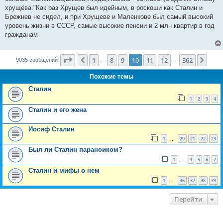
хрущёва."Как раз Хрущев был идейным, в роскоши как Сталин и
Брежнев не сидел, и при Хрущеве и Маленкове был самый высокий
уровень жизни в СССР, самые высокие пенсии и 2 млн квартир в год
гражданам
Страница
10
из
362
1
8
9
10
11
12
362
Пред.
След
9035 сообщений
…
…
Похожие темы
Сталин
1
2
3
4
Сталин и его жена
Иосиф Сталин
1
20
21
22
23
…
Был ли Сталин параноиком?
1
4
5
6
7
…
Сталин и мифы о нем
1
36
37
38
39
…
Перейти