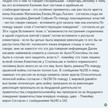
людей это о чём то говорит.Поскрёбышев - секретарь,непойму к чему
вы его вспомнили.Калинин был честным и идейным,но
слабохарактерным - это особенно проявилось как раз после ареста
жены.Касаемо Маленкова,Ежова,Ягоды,Лысеко - согласен,сюда же
отношу хрущёва.Дмитрий Софьин:По поводу оккупационных властей
- честно говоря смешно - вспомните для начала чем она кончила.По
поводу ваших слов о"соответствующем поведении" - согласен,но до
30-х годов.Вспомните тезис о "возможности построения социализма
в одной отдельно взятой стране",потом вспомните о роспуске
коминтерна - если бы целью была мировая революция,то его бы не
распустили.Насчёт латинского языка впервые слышу и честно
говоря, мне не кажется что это достоверная информация.Далее
касаемо наёмников:скажите,а сколько их было?Способны ли они
были в случае чего защитить власть? - помойму это тоже лишино
всякой логики.Комплексов у Сталина,как и любого нормального
человека,было много,но за что ему было брать реванш?По поводу
крымской войны согласен полностью. В сообщении №230 я лишь
намекал что россия не всегда громила своих врагов.Относительно
японской войны согласен с №239.По поводу 1 мировой:давайте
выстроим логическую цепь:войну проиграли из-за революции-
революция произошла из-за бездарной деятельности
правительства,следовательновойну мы проиграли из-за бездарного
поведения правительстваи впервую очередь царя. - Помойму
верно.Согласен с сообщениями №240 и 241