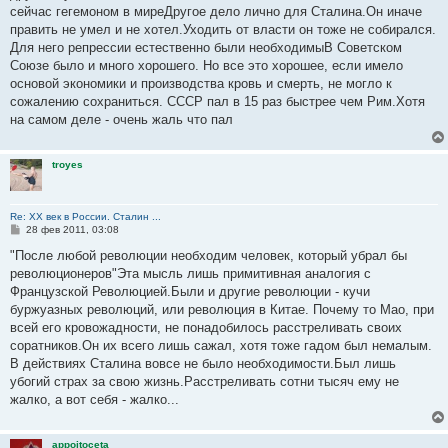
сейчас гегемоном в миреДругое дело лично для Сталина.Он иначе
править не умел и не хотел.Уходить от власти он тоже не собирался.
Для него репрессии естественно были необходимыВ Советском
Союзе было и много хорошего. Но все это хорошее, если имело
основой экономики и производства кровь и смерть, не могло к
сожалению сохраниться. СССР пал в 15 раз быстрее чем Рим.Хотя
на самом деле - очень жаль что пал
troyes
Re: ХХ век в России. Сталин ...
С
28 фев 2011, 03:08
о
о
"После любой революции необходим человек, который убрал бы
б
революционеров"Эта мысль лишь примитивная аналогия с
щ
е
Французской Революцией.Были и другие революции - кучи
н
буржуазных революций, или революция в Китае. Почему то Мао, при
и
е
всей его кровожадности, не понадобилось расстреливать своих
соратников.Он их всего лишь сажал, хотя тоже гадом был немалым.
В действиях Сталина вовсе не было необходимости.Был лишь
убогий страх за свою жизнь.Расстреливать сотни тысяч ему не
жалко, а вот себя - жалко...
appoitoceta