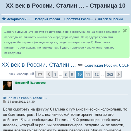
ХХ век в России. Сталин ... - Страница 10
Исторический форум
История России
Советская Россия, СССР
ХХ век в России. Сталин ...
Дорогие друзья! Это форум об истории, а не о форумчанах. За любое хамство и
переходы на личности мы выносим предупреждения. За предупреждениями
следуют блокировки (от одного дня до года, по нарастающей). Нам очень
неприятно это делать, но приходится. Будьте терпимее к своим оппонентам,
пожалуйста
ХХ век в России. Сталин ...
⇐
Советская Россия, СССР
Страница
10
из
362
1
8
9
10
11
12
362
Пред.
След
9035 сообщений
…
…
Викентий Паровозов
Re: ХХ век в России. Сталин ...
С
24 фев 2011, 14:30
о
о
Если смотреть на фигуру Сталина с гуманистической колокольни, то
б
он был монстром. Но с политической точки зрения многие его
щ
е
действия были необходимы. После любой революции необходим
н
человек, который убрал бы революционеров, отлучил их от власти,
и
е
иначе всегда будет опасность новой революции. Ярким примером