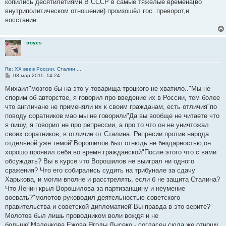
копились десятилетиями.В СССР в самые тяжёлые времена(во
внутриполитическом отношении) произошёл гос. преворот,и
восстание.
troyes
Re: ХХ век в России. Сталин ...
С
03 мар 2011, 14:24
о
о
Михаил"мозгов бы на это у товарища троцкого не хватило.."Мы не
б
спорим об авторстве, я говорил про введение их в России, тем более
щ
е
что англичане не применяли их к своим гражданам, есть отличия"по
н
поводу соратников мао мы не говорили"Да вы вообще не читаете что
и
е
я пишу, я говорил не про репрессии, а про то что он не уничтожал
своих соратников, в отличие от Сталина. Репресии против народа
отдельной уже темой"Ворошилов был отнюдь не бездарностью,он
хорошо проявил себя во время гражданской"После этого что с вами
обсуждать? Вы в курсе что Ворошилов не выиграл ни одного
сражения? Что его собирались судить на трибунале за сдачу
Харькова, и могли вполне и расстрелять, если б не защита Сталина?
Что Ленин крыл Ворошилова за партизанщину и неумение
воевать?"молотов руководил деятельностью советского
правительства и советской дипломатией"Вы правда в это верите?
Молотов был лишь проводником воли вождя и не
больше"Маленкова,Ежова,Ягоды,Лысеко - согласен,сюда же отношу