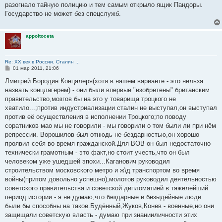
разогнало тайную полицию и тем самым открыло ящик Пандоры.
Государство не может без спецслужб.
appoitoceta
Re: ХХ век в России. Сталин ...
С
01 мар 2011, 21:06
о
о
Лмитрий Бородин:Концалеря(хотя в нашем варианте - это нельзя
б
назвать концлагерем) - они были впервые "изобретены" британским
щ
е
правительство,мозгов бы на это у товарища троцкого не
н
хватило...;против индустриализации сталин не выступал,он выступал
и
е
против её осуществления в исполнении Троцкого;по поводу
соратников мао мы не говорили - мы говорили о том были ли при нём
репрессии. Ворошилов был отнюдь не бездарностью,он хорошо
проявил себя во время гражданской.Для ВОВ он был недостаточно
технически грамотным - это факт,но стоит учесть,что он был
человеком уже ушедшей эпохи...Каганович руководил
строительством московского метро и ж\д транспортом во время
войны(притом довольно успешно),молотов руководил деятельностью
советского правительства и советской дипломатией в тяжелейший
период истории - я не думаю,что бездарные и безыдейные люди
были бы способны на такое.Будённый,Жуков,Конев - военные,но они
защищали советскую власть - думаю при знанииличности этих