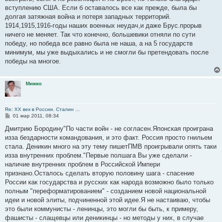
вступлению США. Если б оставалось все как прежде, была бы
долгая затяжная война и потеря западных территорий.
1914,1915,1916-годы наших военных неудач,и даже Брус.прорыв
ничего не меняет. Так что конечно, большевики отняли по сути
победу, но победа все равно была не наша, а на 5 государств
минимум, мы уже выдыхались и не смогли бы претендовать после
победы на многое.
Мижко
Re: ХХ век в России. Сталин ...
С
01 мар 2011, 08:34
о
о
Дмитрию Бородину"По части войн - не согласен.Японская проиграна
б
изза бездарности командования, и это факт. Россия просто гнильем
щ
е
стала. Деникин много на эту тему пишетПМВ проигрывали опять таки
н
изза внутренних проблем."Первые полшага Вы уже сделали -
и
е
наличие внутренних проблем в Российской Импери
признано.Осталось сделать вторую половину шага - спасение
России как государства и русских как народа возможно было только
полным "переформатированием" - созданием новой национальной
идеи и новой элиты, подчиненной этой идее.Я не настаиваю, чтобы
это были коммунисты - ленинцы, это могли бы быть, к примеру,
фашисты - слащевцы или деникинцы - но методы у них, в случае