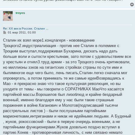
troyes
Re: ХХ век в России. Сталин ...
С
01 мар 2011, 01:00
о
о
Сталин их взял море1.концлагеря - нововведение
б
Троцкого2.индустриализация - против нее Сталин в полемике с
щ
е
Троцким выступал,поддерживая Бухарина, дескать надо дать
н
больше воли и сытости крестьянам, зато потом с удовольствием все
и
е
у крестьян и отнял3.труд.армии - за это Троцкого очень критиковали,
но миллионы зэков на гигантских стройках страны по сути ими и
былимногое еще чего было, лень писать,Сталин легко сначала мог
опровергать, а потом принимать те же самые идеиВозвращаясь к
Мао - я прекрасно знаю что такое культурная революция, но вы
уходите от темы - мы говорили о СОРАТНИКАХ МаоЧто касается
партийной массы.Ворошилов был лизоблюд и крайне бездарный
военный, именно благодаря ему у нас были такие страшные
поражения в войне.Каганович и Молотов(подписавший тысячи
расстрельных листов ) - были послушными партийными
марионетками,интриганами и никак не идейными людьми. А Буденый
, жуков, рокоссовский - были в первую очередь военными, а не
партийными функционерами.Жуков доовльно поздно вступил в
партию.Конев - противоречивая личность, с ним связано немало