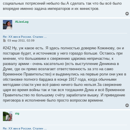
социальных потрясений небыло бы.А сделать так что бы всё было
впорядке именно задача императоров и их министров.
ALiasLag
Re: ХХ век в России. Сталин ...
С
03 мар 2011, 02:09
о
о
#242 Ну, уж какое есть. Я здесь полностью доверяю Кожинову, он и
б
постарше будет, и источников у него гораздо больше. Остаюсь при
щ
е
мнении, что большевики к свержению царизма непричастны, к
н
развалу армии - очень касательно (есть выступление Деникина в
и
е
Думе, где он прямо возлагает ответственность за это на само
Временное Правительство) и выдвинулись на первые роли они уже в
обстановке полного бардака в конце 1917 года, когда обычными
методами спасти уже всё равно ничего было нельзя.За свержение
царя во время войны так и так вся тогдашняя Дума и всё Временное
Правительство по большому счёту заработали вышку. И приведение
приговора в исполнение было просто вопросом времени.
zig
Re: ХХ век в России. Сталин ...