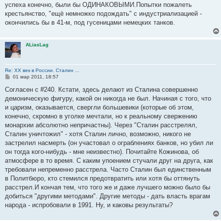
успеха конечно, были бы ОДИНАКОВЫМИ.Попытки пожалеть
крестьянство, "ещё немножко подождать" с индустриализацией -
окончились бы в 41-м, под гусеницами немецких танков.
ALiasLag
Re: ХХ век в России. Сталин ...
С
01 мар 2011, 18:57
о
о
Согласен с #240. Кстати, здесь делают из Сталина совершенно
б
демоническую фигуру, какой он никогда не был. Начиная с того, что
щ
е
и царизм, оказывается, свергли большевики (которые об этом,
н
конечно, скромно в уголке мечтали, но к реальному свержению
и
е
монархии абсолютно непричастны). Через "Сталин расстрелял,
Сталин уничтожил" - хотя Сталин лично, возможно, никого не
застрелил насмерть (он участовал о ограблениях банков, но убил ли
он тогда кого-нибудь - мне неизвестно). Почитайте Кожинова, об
атмосфере в то время. С каким упоением стучали друг на друга, как
требовали непременно расстрела. Часто Сталин был единственным
в Политбюро, кто стемился предотвратить или хотя бы оттянуть
расстрел.И кончая тем, что того же и даже лучшего можно было бы
добиться "другими методами". Другие методы - дать власть врагам
народа - испробовали в 1991. Ну, и каковы результаты?