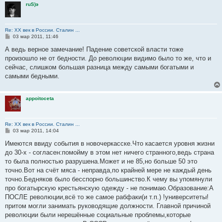
ruS)э
Re: ХХ век в России. Сталин ...
С
03 мар 2011, 11:46
о
о
А ведь верное замечание! Падение советской власти тоже
б
произошло не от бедности. До революции видимо было то же, что и
щ
е
сейчас, слишком большая разница между самыми богатыми и
н
самыми бедными.
и
е
appoitoceta
Re: ХХ век в России. Сталин ...
С
03 мар 2011, 14:04
о
о
Имеются ввиду события в новочеркасске.Что касается уровня жизни
б
до 30-х - согласен:помойму в этом нет ничего странного,ведь страна
щ
е
то была полностью разрушена.Может и не 85,но больше 50 это
н
точно.Вот на счёт мяса - неправда,по крайней мере не каждый день
и
е
точно.Бедняков было бесспорно большинство.К чему вы упомянули
про богатырскую крестьянскую одежду - не понимаю.Образование:А
ПОСЛЕ революции,всё то же самое рабфаки(и т.п.) !университеты!
притом могли занимать руководящие должности. Главной причиной
революции были нерешённые социальные проблемы,которые