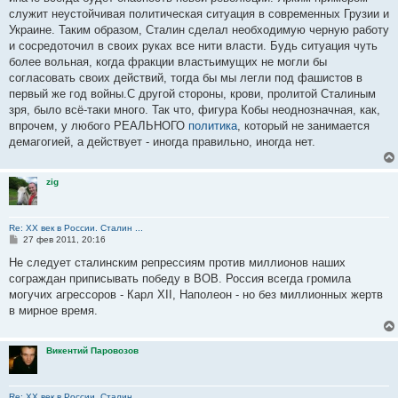
служит неустойчивая политическая ситуация в современных Грузии и
Украине. Таким образом, Сталин сделал необходимую черную работу
и сосредоточил в своих руках все нити власти. Будь ситуация чуть
более вольная, когда фракции властьимущих не могли бы
согласовать своих действий, тогда бы мы легли под фашистов в
первый же год войны.С другой стороны, крови, пролитой Сталиным
зря, было всё-таки много. Так что, фигура Кобы неоднозначная, как,
впрочем, у любого РЕАЛЬНОГО
политика
, который не занимается
демагогией, а действует - иногда правильно, иногда нет.
zig
Re: ХХ век в России. Сталин ...
С
27 фев 2011, 20:16
о
о
Не следует сталинским репрессиям против миллионов наших
б
сограждан приписывать победу в ВОВ. Россия всегда громила
щ
е
могучих агрессоров - Карл XII, Наполеон - но без миллионных жертв
н
в мирное время.
и
е
Викентий Паровозов
Re: ХХ век в России. Сталин ...