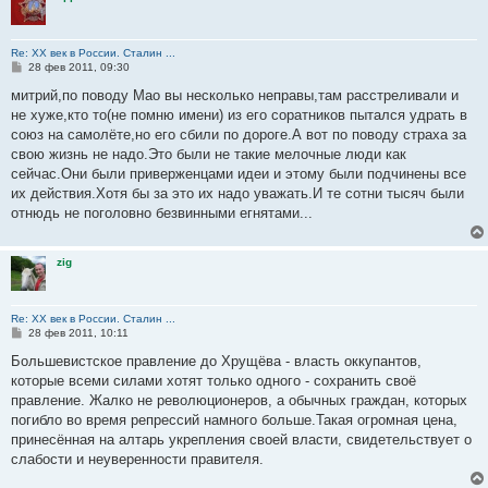
Re: ХХ век в России. Сталин ...
С
28 фев 2011, 09:30
о
о
митрий,по поводу Мао вы несколько неправы,там расстреливали и
б
не хуже,кто то(не помню имени) из его соратников пытался удрать в
щ
е
союз на самолёте,но его сбили по дороге.А вот по поводу страха за
н
свою жизнь не надо.Это были не такие мелочные люди как
и
е
сейчас.Они были приверженцами идеи и этому были подчинены все
их действия.Хотя бы за это их надо уважать.И те сотни тысяч были
отнюдь не поголовно безвинными егнятами...
zig
Re: ХХ век в России. Сталин ...
С
28 фев 2011, 10:11
о
о
Большевистское правление до Хрущёва - власть оккупантов,
б
которые всеми силами хотят только одного - сохранить своё
щ
е
правление. Жалко не революционеров, а обычных граждан, которых
н
погибло во время репрессий намного больше.Такая огромная цена,
и
е
принесённая на алтарь укрепления своей власти, свидетельствует о
слабости и неуверенности правителя.