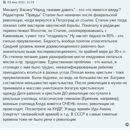
С
03 мар 2011, 11:24
о
о
Михаилу Васину"Народ танками давить" - это что имеется ввиду?
б
Редактором "Правды" Сталин был назначен после февральской
щ
е
революции, когда вернулся в Петроград из ссылки. Сталин уже тогда
н
показал себя мастером закулисной борьбы. Поначалу в редакции
и
е
первенствовал Молотов, но Сталин, скооперировавшись с
Каменевым, сумел того "отодвинуть".Ну насчёт бедности 85% - это
сильно преувеличено. Бедность вообще понятие относительное.
Средний уровень жизни дореволюционного рабочего был
значительно выше послереволюционного, по крайней мере до 30-х гг.
По степени питания даже разнорабочие могли ежедневно питаться
мясом и пр. продуктами. Единственная проблема - это жильё, в
столицах с ним было трудно, неквалифицированным рабочим
приходилось ютиться в разных углах.Плохая жизнь крестьян - тоже
преувеличение. Были бедняки, но ведь не большинство же. Батраки
составляли меньшинство крестьянства. После революции в музеи не
принимали и массово уничтожали богатую крестьянскую
одежду.Дети рабочих и крестьян ДО революции поступали в
реальные училища, классические гимназии (Брежнев, например),
военные училища.Когда живётся ОЧЕНЬ плохо, революции не
происходят. Посмотрите на КНДР, Уганду времён Иди Амина
(свергнут танзанийской армией) и т.д. В СССР в самые тяжёлые
времена тоже не было речи о революции.