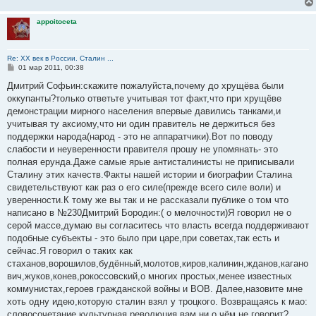
appoitoceta
Re: ХХ век в России. Сталин ...
С
01 мар 2011, 00:38
о
о
Дмитрий Софьин:скажите пожалуйста,почему до хрущёва были
б
оккупанты?только ответьте учитывая тот факт,что при хрущёве
щ
е
демонстрации мирного населения впервые давились танками,и
н
учитывая ту аксиому,что ни один правитель не держиться без
и
е
поддержки народа(народ - это не аппаратчики).Вот по поводу
слабости и неуверенности правителя прошу не упомянать- это
полная ерунда.Даже самые ярые антисталинисты не приписывали
Сталину этих качеств.Факты нашей истории и биографии Сталина
свидетельствуют как раз о его силе(прежде всего силе воли) и
уверенности.К тому же вы так и не рассказали публике о том что
написано в №230Дмитрий Бородин:( о мелочности)Я говорил не о
серой массе,думаю вы согласитесь что власть всегда поддерживают
подобные субъекты - это было при царе,при советах,так есть и
сейчас.Я говорил о таких как
стаханов,ворошилов,будённый,молотов,киров,калинин,жданов,кагано
вич,жуков,конев,рокоссовский,о многих простых,менее известных
коммунистах,героев гражданской войны и ВОВ. Далее,назовите мне
хоть одну идею,которую сталин взял у троцкого. Возвращаясь к мао:
словосочетание культурная революция вам ни о чём не говорит?