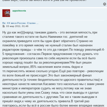
appoitoceta
Re: ХХ век в России. Сталин ...
С
03 мар 2011, 01:46
о
о
Ну да как же))))народ танками давить - это великая мягкость,при
б
сталине такого кстати не было.Наемники гос. деятелей не
щ
е
охраняли,приведите хотя бы один факт обратного.Странно но
н
помойму в это время никому не нужный сталин был назначен
и
е
редактором правды - о чём то это да говорит.По поводу революций:4-
5 предложения - согласен.Первое предложение:глупо думать что
революция произошла сама по себе.неужели если бы всё было
хорошо народ пошёл бы за революционерами?Не был решон
земельный вопрос,85% населения жили очень бедно и
тп.перечислять можно сколько угодно.Ещё раз повторю - революции
по воле божьей не происходят.Это был закономерный финал
деятельности (а точнее бездеятельности царского правительства) и
некоторых качеств николая.Касаемо того насколько мы с вами умнее
министров и императоров судить не могу,потому как не знаю
насколько были умны они.Скажу лишь что свои выводы я сделал
сравнивая их деятельность с другими.Так же к таким выводам я
пришёл видя,к чему их деятельность привела.В третий раз
повторюсь,если бы всё в россии было более менее впорядке никаких