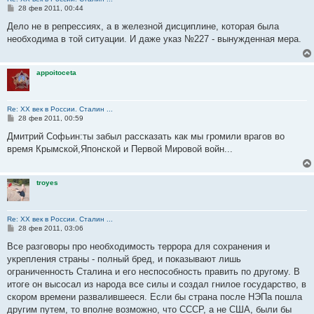
С
28 фев 2011, 00:44
о
о
Дело не в репрессиях, а в железной дисциплине, которая была
б
необходима в той ситуации. И даже указ №227 - вынужденная мера.
щ
е
н
и
appoitoceta
е
Re: ХХ век в России. Сталин ...
С
28 фев 2011, 00:59
о
о
Дмитрий Софьин:ты забыл рассказать как мы громили врагов во
б
время Крымской,Японской и Первой Мировой войн...
щ
е
н
и
troyes
е
Re: ХХ век в России. Сталин ...
С
28 фев 2011, 03:06
о
о
Все разговоры про необходимость террора для сохранения и
б
укрепления страны - полный бред, и показывают лишь
щ
е
ограниченность Сталина и его неспособность править по другому. В
н
итоге он высосал из народа все силы и создал гнилое государство, в
и
е
скором времени развалившееся. Если бы страна после НЭПа пошла
другим путем, то вполне возможно, что СССР, а не США, были бы