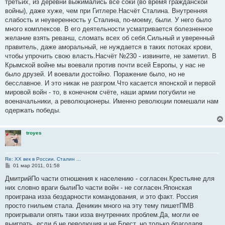
третьих, из деревни выжимались все соки (во время гражданской
войны), даже хуже, чем при Гитлере.Насчёт Сталина. Внутренняя
слабость и неуверенность у Сталина, по-моему, были. У него было
много комплексов. В его деятельности усматривается болезненное
желание взять реванш, сломать всех об себя.Сильный и уверенный
правитель, даже аморальный, не нуждается в таких потоках крови,
чтобы упрочить свою власть.Насчёт №230 - извините, не заметил. В
Крымской войне мы воевали против почти всей Европы, у нас не
было друзей. И воевали достойно. Поражение было, но не
бесславное. И это никак не разгром.Что касается японской и первой
мировой войн - то, в конечном счёте, наши армии погубили не
военачальники, а революционеры. Именно революции помешали нам
одержать победы.
troyes
Re: ХХ век в России. Сталин ...
С
01 мар 2011, 01:58
о
о
ДмитрийПо части отношения к населению - согласен.Крестьяне для
б
них словно враги былиПо части войн - не согласен.Японская
щ
е
проиграна изза бездарности командования, и это факт. Россия
н
просто гнильем стала. Деникин много на эту тему пишетПМВ
и
е
проигрывали опять таки изза внутренних проблем.Да, могли ее
выиграть, если б не революция и не Брест, но только благодаря