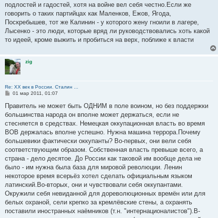
подлостей и гадостей, хотя на войне вел себя честно.Если же
говорить о таких партийцах как Маленков, Ежов, Ягода,
Поскребышев, тот же Калинин - у которого жену гноили в лагере,
Лысенко - это люди, которые вряд ли руководствовались хоть какой
то идеей, кроме выжить и пробиться на верх, поближе к власти
zig
Re: ХХ век в России. Сталин ...
С
01 мар 2011, 01:07
о
о
Правитель не может быть ОДНИМ в поле воином, но без поддержки
б
большинства народа он вполне может держаться, если не
щ
е
стесняется в средствах. Немецкая оккупационная власть во время
н
ВОВ держалась вполне успешно. Нужна машина террора.Почему
и
е
большевики фактически оккупанты? Во-первых, они вели себя
соответствующим образом. Собственная власть превыше всего, а
страна - дело десятое. До России как таковой им вообще дела не
было - им нужна была база для мировой революции. Ленин
некоторое время всерьёз хотел сделать официальным языком
латинский.Во-вторых, они и чувствовали себя оккупантами.
Окружили себя невиданной для дореволюционных времён или для
белых охраной, сели крепко за кремлёвские стены, а охранять
поставили иностранных наёмников (т.н. "интернационалистов").В-