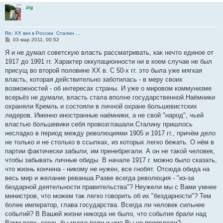
zig
Re: ХХ век в России. Сталин ...
С
03 мар 2011, 00:52
о
о
Я и не думал советскую власть рассматривать, как нечто единое от
б
1917 до 1991 гг. Характер оккупационности ни в коем случае не был
щ
е
присущ во второй половине XX в. С 50-х гг. это была уже мягкая
н
власть, которая действительно заботилась - в меру своих
и
е
возможностей - об интересах страны. И уже о мировом коммунизме
всерьёз не думали, власть стала вполне государственной.Наёмники
охраняли Кремль и состояли в личной охране большевистских
лидеров. Именно иностранные наёмники, а не свой "народ", чьей
властью большевики себя провозглашали.Сталину пришлось
несладко в период между революциями 1905 и 1917 гг., причём дело
не только и не столько в ссылках, из которых легко бежать. О нём в
партии фактически забыли, им пренебрегали. А он не такой человек,
чтобы забывать личные обиды. В начале 1917 г. можно было сказать,
что жизнь кончена - никому не нужен, все гнобят. Отсюда обида на
весь мир и желание реванша.Разве всегда революция - "из-за
бездарной деятельности правительства"? Неужели мы с Вами умнее
министров, что можем так легко говорить об их "бездарности"? Тем
более император, глава государства. Всегда ли человек сильнее
событий? В Вашей жизни никогда не было, что события брали над
Вами верх, сколь бы много воли и ума Вы не проявляли?