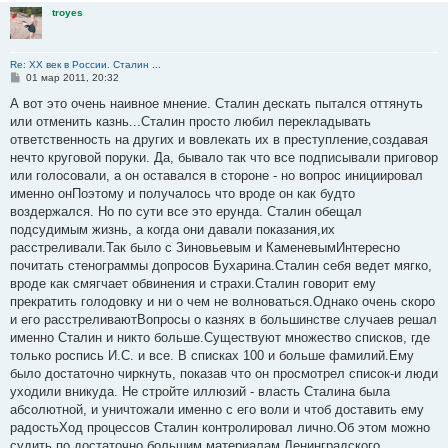
troyes
Re: ХХ век в России. Сталин ...
С
01 мар 2011, 20:32
о
о
А вот это очень наивное мнение. Сталин дескать пытался оттянуть
б
или отменить казнь...Сталин просто любил перекладывать
щ
е
ответственность на других и вовлекать их в преступление,создавая
н
нечто круговой поруки. Да, бывало так что все подписывали приговор
и
е
или голосовали, а он оставался в стороне - но вопрос инициировал
именно онПоэтому и получалось что вроде он как будто
воздержался. Но по сути все это ерунда. Сталин обещал
подсудимым жизнь, а когда они давали показания,их
расстреливали.Так было с Зиновьевым и КаменевымИнтересно
почитать стенограммы допросов Бухарина.Сталин себя ведет мягко,
вроде как смягчает обвинения и страхи.Сталин говорит ему
прекратить голодовку и ни о чем не волноваться.Однако очень скоро
и его расстреливаютВопросы о казнях в большинстве случаев решал
именно Сталин и никто больше.Существуют множество списков, где
только роспись И.С. и все. В списках 100 и больше фамилий.Ему
было достаточно чиркнуть, показав что он просмотрел список-и люди
уходили вникуда. Не стройте иллюзий - власть Сталина была
абсолютной, и уничтожали именно с его воли и чтоб доставить ему
радостьХод процессов Сталин контролировал лично.Об этом можно
судить по достаточно большим материалам Ленинградского