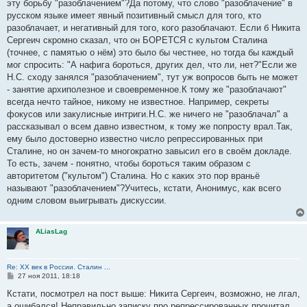
эту борьбу "разоблачением"?Да потому, что слово "разоблачение" в
русском языке имеет явный позитивный смысл для того, кто
разоблачает, и негативный для того, кого разоблачают. Если б Никита
Сергеич скромно сказал, что он БОРЕТСЯ с культом Сталина
(точнее, с памятью о нём) это было бы честнее, но тогда бы каждый
мог спросить: "А нафига бороться, других дел, что ли, нет?"Если же
Н.С. сходу занялся "разоблачением", тут уж вопросов быть не может
- занятие архиполезное и своевременное.К тому же "разоблачают"
всегда нечто тайное, никому не известное. Например, секреты
фокусов или закулисные интриги.Н.С. же ничего не "разоблачал" а
рассказывал о всем давно известном, к тому же попросту врал.Так,
ему было достоверно известно число репрессированных при
Сталине, но он зачем-то многократно завысил его в своём докладе.
То есть, зачем - понятно, чтобы бороться таким образом с
авторитетом ("культом") Сталина. Но с каких это пор враньё
называют "разоблачением"?Учитесь, кстати, Анонимус, как всего
одним словом выигрывать дискуссии.
ALiasLag
Re: ХХ век в России. Сталин ...
С
27 ноя 2011, 18:18
о
о
Кстати, посмотрел на пост выше: Никита Сергеич, возможно, не лгал,
б
а ошибался! Неправильно записку про репрессированных прочитал,