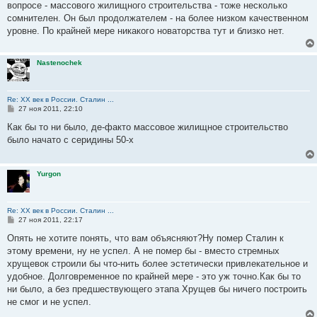
вопросе - массового жилищного строительства - тоже несколько
сомнителен. Он был продолжателем - на более низком качественном
уровне. По крайней мере никакого новаторства тут и близко нет.
Nastenochek
Re: ХХ век в России. Сталин ...
С
27 ноя 2011, 22:10
о
о
Как бы то ни было, де-факто массовое жилищное строительство
б
было начато с серидины 50-х
щ
е
н
и
Yurgon
е
Re: ХХ век в России. Сталин ...
С
27 ноя 2011, 22:17
о
о
Опять не хотите понять, что вам объясняют?Ну помер Сталин к
б
этому времени, ну не успел. А не помер бы - вместо стремных
щ
е
хрущевок строили бы что-нить более эстетически привлекательное и
н
удобное. Долговременное по крайней мере - это уж точно.Как бы то
и
е
ни было, а без предшествующего этапа Хрущев бы ничего построить
не смог и не успел.