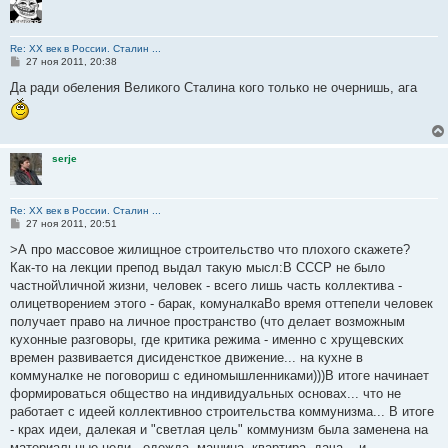
Re: ХХ век в России. Сталин ...
С
27 ноя 2011, 20:38
о
о
Да ради обеления Великого Сталина кого только не очернишь, ага
б
щ
е
н
и
е
serje
Re: ХХ век в России. Сталин ...
С
27 ноя 2011, 20:51
о
о
>А про массовое жилищное строительство что плохого скажете?
б
Как-то на лекции препод выдал такую мысл:В СССР не было
щ
е
частной\личной жизни, человек - всего лишь часть коллектива -
н
олицетворением этого - барак, комуналкаВо время оттепели человек
и
е
получает право на личное пространство (что делает возможным
кухонные разговоры, где критика режима - именно с хрущевских
времен развивается дисиденсткое движение... на кухне в
коммуналке не поговориш с единомышленниками)))В итоге начинает
формироваться общество на индивидуальных основах... что не
работает с идеей коллективноо строительства коммунизма... В итоге
- крах идеи, далекая и "светлая цель" коммунизм была заменена на
материальные цели - одежда, машина, квартира, дача... и