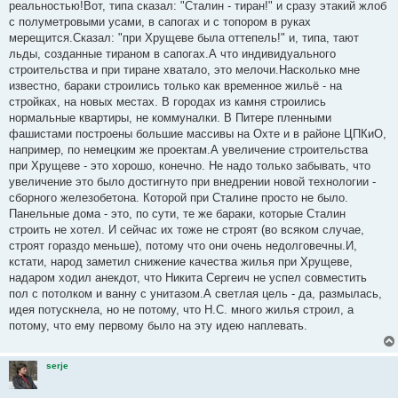
реальностью!Вот, типа сказал: "Сталин - тиран!" и сразу этакий жлоб
с полуметровыми усами, в сапогах и с топором в руках
мерещится.Сказал: "при Хрущеве была оттепель!" и, типа, тают
льды, созданные тираном в сапогах.А что индивидуального
строительства и при тиране хватало, это мелочи.Насколько мне
известно, бараки строились только как временное жильё - на
стройках, на новых местах. В городах из камня строились
нормальные квартиры, не коммуналки. В Питере пленными
фашистами построены большие массивы на Охте и в районе ЦПКиО,
например, по немецким же проектам.А увеличение строительства
при Хрущеве - это хорошо, конечно. Не надо только забывать, что
увеличение это было достигнуто при внедрении новой технологии -
сборного железобетона. Которой при Сталине просто не было.
Панельные дома - это, по сути, те же бараки, которые Сталин
строить не хотел. И сейчас их тоже не строят (во всяком случае,
строят гораздо меньше), потому что они очень недолговечны.И,
кстати, народ заметил снижение качества жилья при Хрущеве,
надаром ходил анекдот, что Никита Сергеич не успел совместить
пол с потолком и ванну с унитазом.А светлая цель - да, размылась,
идея потускнела, но не потому, что Н.С. много жилья строил, а
потому, что ему первому было на эту идею наплевать.
serje