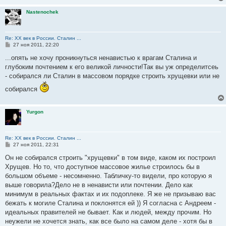
Nastenochek
Re: ХХ век в России. Сталин ...
С
27 ноя 2011, 22:20
о
о
...опять не хочу проникнуться ненавистью к врагам Сталина и
б
глубоким почтением к его великой личности!Так вы уж определитсеь
щ
е
- собирался ли Сталин в массовом порядке строить хрущевки или не
н
и
собирался
е
Yurgon
Re: ХХ век в России. Сталин ...
С
27 ноя 2011, 22:31
о
о
Он не собирался строить "хрущевки" в том виде, каком их построил
б
Хрущев. Но то, что доступное массовое жилье строилось бы в
щ
е
большом объеме - несомненно. Табличку-то видели, про которую я
н
выше говорила?Дело не в ненависти или почтении. Дело как
и
е
минимум в реальных фактах и их подоплеке. Я же не призываю вас
бежать к могиле Сталина и поклонятся ей )) Я согласна с Андреем -
идеальных правителей не бывает. Как и людей, между прочим. Но
неужели не хочется знать, как все было на самом деле - хотя бы в