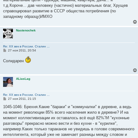
т.д.Короче... дав человеку (частично) материальных благ, Хрущев
справоцировал развитие в СССР общества потребления (по
западному образцу)ИМХО
Nastenochek
Re: ХХ век в России. Сталин ...
С
27 ноя 2011, 20:54
о
о
Солидарен
б
щ
е
н
и
ALiasLag
е
Re: ХХ век в России. Сталин ...
С
27 ноя 2011, 21:15
о
о
1045-1046: Брехня.Какие "бараки" и "коммуналки" в деревне, а ведь
б
на момент революции 85% всего населения жило в деревне? И на
щ
е
момент коллективизации их оставалось всё ещё 82%?И "кухонные
н
разговоры" прекрасно можно вести и без кухни - в "курилке",
и
е
например.Каких только тараканов не увидишь в голове современного
интеллигента, который уже не замечает разницы между словом и