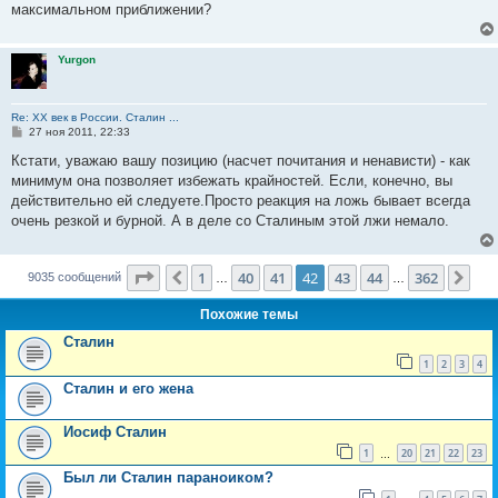
максимальном приближении?
Yurgon
Re: ХХ век в России. Сталин ...
С
27 ноя 2011, 22:33
о
о
Кстати, уважаю вашу позицию (насчет почитания и ненависти) - как
б
минимум она позволяет избежать крайностей. Если, конечно, вы
щ
е
действительно ей следуете.Просто реакция на ложь бывает всегда
н
очень резкой и бурной. А в деле со Сталиным этой лжи немало.
и
е
Страница
42
из
362
1
40
41
42
43
44
362
Пред.
Сле
9035 сообщений
…
…
Похожие темы
Сталин
1
2
3
4
Сталин и его жена
Иосиф Сталин
1
20
21
22
23
…
Был ли Сталин параноиком?