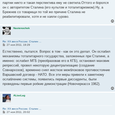
партии никто и такая перспектива ему не светила.Оттого и боролся
он с авторитетом Сталина (его культом и тоталитаризмом).Ну, а
Брежнев со товарищи по той же причине Сталина не
реабилитировали, хотя и не хаяли сурово.
Nastenochek
Re: ХХ век в России. Сталин ...
С
27 ноя 2011, 19:29
о
о
Естественно, пытался. Вопрос в том - как он это делал. Он ослабил
б
механизмы тоталитарного государства, заложенных при Сталине, а
щ
е
именно: ослабил МГБ (преобразовав его в КГБ), остановил маховик
н
репрессий, провел некоторую децентрализацию (создание
и
е
Совнархозов), временно снял жесткое межблоковое противостояние
Варшавский договор - НАТО. Все эти меры привели к заметному
ослаблению системы, появились первые диссиденты, были
проведены первые робкие демонстрации (Новочеркасск 1962).
ALiasLag
Re: ХХ век в России. Сталин ...
С
27 ноя 2011, 20:02
о