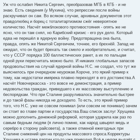
о
Уж что ослабил Никита Сергеич, преобразовав МГБ в КГБ - и не
б
знаю. Есть сведения (у Мухина), что репрессии после войны
щ
е
раскручивал он сам. Во всяком случае, архивных документов этот
н
правдолюбец и борец с тоталитартизмом сжёг невероятное
и
е
количество. Насчёт межблокового противостояния - опять же не
ясно, что он там снял, но Карибский кризис - его рук дело. Который
едва не перешёл в ядерную войну. Предотвращена она была,
правда, опять же Никитой Сергеичем, точнее, его брехнёй. Запад не
ожидал, что он будет брехать так смело и изобретательно, и считал,
что у СССР порядка 100 баллистических ракет, а их по пальцам
одной руки пересчитать можно было. И никаких глобальных запасов
продовольствия на случай ядерной войны Н.С. не создал, что тут же
выяснилось при очередном неурожае.Короче, это яркий пример к
тому, как недостатки имярека плавно переходят в его достоинства.А
насчёт Новочеркасска - это вовсе не демонстрация, а пример
недовольства граждан, приведшего к их массовому выступлению и
беспорядкам. Что при Сталине разруливалось значительно быстрее
и до такой фазы никогда не доходило. То есть, это яркий пример
того, что Н.С. уже не совсем понимал (или совсем не понимал) зачем
он стоит во главе партии и государства.Ваш список заслуг Хрущева
можно дополнить денежной реформой, которая ударила как раз по
самым бедным людям (я лично помню, как народ швырял медь и
серебро в сторону райсовета), а также отменой ежегодных при
Сталине снижений цен на продукты массового спроса.Корректуры
Хрущева в уставе партии кто-то уже приводил.Всё в целом выдаёт с