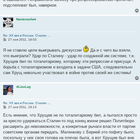
щ
е
подслеповат был, наверное.
н
и
е
Nastenochek
Re: ХХ век в России. Сталин ...
С
27 ноя 2011, 19:03
о
о
Я не ставлю цели выигрывать дискуссии
Да и с чего вы взяли,
б
щ
что выиграли? Удар по Сталину - удар по созданной им системе, т.е.
е
Хрущев бил по тоталитаризму, которому эти репрессии и присущи. А
н
и
борьба с тоталитаризмом и входила в задачи США, следовательно
е
сам Хрущ невольно участвовал в войне против своей же системы!
ALiasLag
Re: ХХ век в России. Сталин ...
С
27 ноя 2011, 19:13
о
о
Есть мнение, что Хрущев не по тоталитаризму бил, а пытался просто
б
за кресло удержаться.Сталин-то под конец жизни решил Политбюро
щ
е
расширить до невозможности, а конкретные рычаги власти от партии
н
советским органам передать. Маленкову с Берией это пофигу было,
и
е
поскольку у них своя голова на плечах была, а вот Хрущев был вне