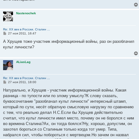
Nastenochek
Re: ХХ век в России. Сталин ...
С
27 ноя 2011, 16:47
о
о
А Хрущев тоже участник информационный войны, раз он разоблачил
б
культ личности?
щ
е
н
и
ALiasLag
е
Re: ХХ век в России. Сталин ...
С
27 ноя 2011, 18:00
о
о
Натурально, и Хрущев - участник информационной войны. Какая
б
разница - по тупости или по злому умыслу?К слову сказать,
щ
е
буквосочетание "разоблачал культ личности" интересный штамп,
н
который по сути, несёт обратную смысловую нагрузку по сравнению
и
е
с тем, что реально делал Н.С.Если бы Хрущев действительно
считал, что культ личности имел место, почему он не боролся с ним
во времена Сталина?Ах, он тогда боялся?Ну, хорошо, допустим, он
захотел бороться со Сталиным только когда тот умер. Типа,
набрался сил, чтобы побороться с мертвецом.Но зачем он назвал