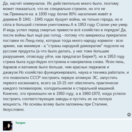
о
Да, насчёт коммуналок. Их действительно много было, поэтому
б
может показаться, что их специально строили, но это не
щ
е
так.Прикиньте-ка: в 1930 году более 80% населения живёт в
н
деревне.В 1941 - 1945 годах бушует война, не только города, но и
и
е
сёла в большой степени уничтожены.А в 1953 году Сталин уже умер.
И ведь успел перед смертью привести всё хозяйство в порядок! Да,
после войны был ещё раз голод - потому что америкосы прекратили
поставки по Ленд-лизу, которые тогда много народу кормили - всю
армию, как минимум - а "страны народной демократии" подсели на
русские продукты (а что было делать, у них тоже большие
разрушения, отовсюду уйти, как предлагал Берия?), но в 1953 году
страна была худо-бедно отстроена и накормлена снова. Ясен пень,
бараков и ватников было больше, чем красных пиджаков и
джакузи.Но хозяйство функционировало, наука и техника работали, и
это позволило СССР построить первую атомную ЭС, запустить
первого космонавта, всего за 10-15 лет обеспечить практически
каждого телевизором, холодильником и стиральной машиной.
Конечно, это произошло не в 1950 году, а в 1960-1970, когда успели
построить соответствующие заводы и пустить их на полную
мощность. Но основы всему были заложены при Сталине,
безусловно.
Yurgon