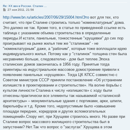
Re: ХХ век в России. Сталин ...
С
27 ноя 2011, 21:56
о
о
http://www.bn.ru/articles/2007/06/29/15004.htmlЭто
вот для тех, кто
б
считает, что при Сталине строились только "номенклатурные" дома.
щ
е
Это далеко не так. Кроме того, в статье по приведенной ссылке есть
н
таблица с указанием объема строительства в определенные
и
е
периоды.И кстати, панельные, тонкостенные "хрущевки" до сих пор
проигрывают на рынке жилья тем же "сталинкам" - не
"номенклатурным" даже, а "рабочим", которые тоже воплощали идею
индивидуального жилья. Потому как у "сталинок" толщина стен была
несравнимо больше, следователно - дом был теплее.Эпоха
сталинских домов закончилась в 1956 году. Принятые тогда
ориентиры на индустриальное массовое домостроение привели к
появлению панельных «хрущевок». Тогда ЦК КПСС совместно с
Советом министров СССР приняли постановление «Об устранении
излишеств в проектировании и строительстве». На волне борьбы с
культом личности Сталина к числу «излишеств» с ходу были
отнесены практически все элементы так называемой «сталинской
архитектуры» – монументальные здания с портиками, арки, шпили,
барельефы и т.д. Кроме того, недопустимым было «завышение
площади передних, коридоров и других вспомогательных
помещений».Спору нет, при Хрущеве строилось много. Но разве при
Сталине вопрос массового жилищного строительства был в
запустении? Нет.Так что вопрос о "заслугах" Хрущева в этом