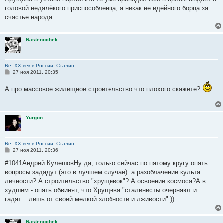
головой недалёкого приспособленца, а никак не идейного борца за
счастье народа.
Nastenochek
Re: ХХ век в России. Сталин ...
С
27 ноя 2011, 20:35
о
о
А про массовое жилищное строительство что плохого скажете?
б
щ
е
н
и
Yurgon
е
Re: ХХ век в России. Сталин ...
С
27 ноя 2011, 20:36
о
о
#1041Андрей КулешовНу да, только сейчас по пятому кругу опять
б
вопросы зададут (это в лучшем случае): а разоблачение культа
щ
е
личности? А строительство "хрущевок"? А освоение космоса?А в
н
худшем - опять обвинят, что Хрущева "сталинисты очерняют и
и
е
гадят... лишь от своей мелкой злобности и лживости" ))
Nastenochek