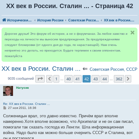
ХХ век в России. Сталин ... - Страница 42
Исторический форум
История России
Советская Россия, СССР
ХХ век в России. Сталин ...
Дорогие друзья! Это форум об истории, а не о форумчанах. За любое хамство и
переходы на личности мы выносим предупреждения. За предупреждениями
следуют блокировки (от одного дня до года, по нарастающей). Нам очень
неприятно это делать, но приходится. Будьте терпимее к своим оппонентам,
пожалуйста
ХХ век в России. Сталин ...
⇐
Советская Россия, СССР
Страница
42
из
362
1
40
41
42
43
44
362
Пред.
Сле
9035 сообщений
…
…
Натусик
Re: ХХ век в России. Сталин ...
С
27 ноя 2011, 16:36
о
о
Солженицын врал, это давно известно. Причём врал вполне
б
намеренно.Хотя вполне возможно, что Архипелаг и не он сам писал,
щ
е
помогали так сказать господа из Ленгли. Шла информационная
н
война. Надо было как можно больше очернить СССР и Сталина, вот
и
е
он и постарался.