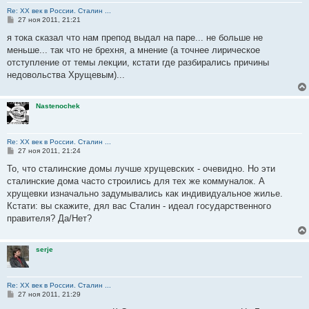
Re: ХХ век в России. Сталин ...
С
27 ноя 2011, 21:21
о
о
я тока сказал что нам препод выдал на паре... не больше не
б
меньше... так что не брехня, а мнение (а точнее лирическое
щ
е
отступление от темы лекции, кстати где разбирались причины
н
недовольства Хрущевым)...
и
е
Nastenochek
Re: ХХ век в России. Сталин ...
С
27 ноя 2011, 21:24
о
о
То, что сталинские домы лучше хрущевских - очевидно. Но эти
б
сталинские дома часто строились для тех же коммуналок. А
щ
е
хрущевки изначально задумывались как индивидуальное жилье.
н
Кстати: вы скажите, дял вас Сталин - идеал государственного
и
е
правителя? Да/Нет?
serje
Re: ХХ век в России. Сталин ...
С
27 ноя 2011, 21:29
о