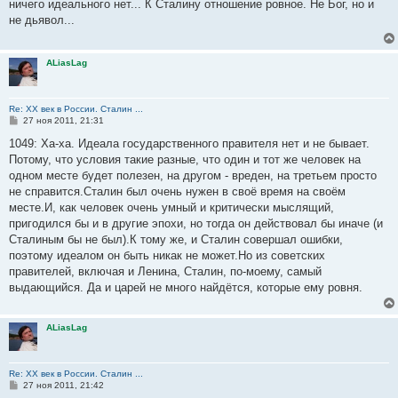
о
ничего идеального нет... К Сталину отношение ровное. Не Бог, но и
б
не дьявол...
щ
е
н
и
ALiasLag
е
Re: ХХ век в России. Сталин ...
С
27 ноя 2011, 21:31
о
о
1049: Ха-ха. Идеала государственного правителя нет и не бывает.
б
Потому, что условия такие разные, что один и тот же человек на
щ
е
одном месте будет полезен, на другом - вреден, на третьем просто
н
не справится.Сталин был очень нужен в своё время на своём
и
е
месте.И, как человек очень умный и критически мыслящий,
пригодился бы и в другие эпохи, но тогда он действовал бы иначе (и
Сталиным бы не был).К тому же, и Сталин совершал ошибки,
поэтому идеалом он быть никак не может.Но из советских
правителей, включая и Ленина, Сталин, по-моему, самый
выдающийся. Да и царей не много найдётся, которые ему ровня.
ALiasLag
Re: ХХ век в России. Сталин ...
С
27 ноя 2011, 21:42
о