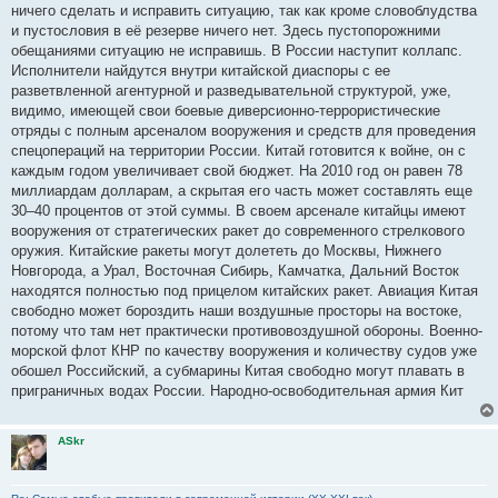
ничего сделать и исправить ситуацию, так как кроме словоблудства
и пустословия в её резерве ничего нет. Здесь пустопорожними
обещаниями ситуацию не исправишь. В России наступит коллапс.
Исполнители найдутся внутри китайской диаспоры с ее
разветвленной агентурной и разведывательной структурой, уже,
видимо, имеющей свои боевые диверсионно-террористические
отряды с полным арсеналом вооружения и средств для проведения
спецопераций на территории России. Китай готовится к войне, он с
каждым годом увеличивает свой бюджет. На 2010 год он равен 78
миллиардам долларам, а скрытая его часть может составлять еще
30–40 процентов от этой суммы. В своем арсенале китайцы имеют
вооружения от стратегических ракет до современного стрелкового
оружия. Китайские ракеты могут долететь до Москвы, Нижнего
Новгорода, а Урал, Восточная Сибирь, Камчатка, Дальний Восток
находятся полностью под прицелом китайских ракет. Авиация Китая
свободно может бороздить наши воздушные просторы на востоке,
потому что там нет практически противовоздушной обороны. Военно-
морской флот КНР по качеству вооружения и количеству судов уже
обошел Российский, а субмарины Китая свободно могут плавать в
приграничных водах России. Народно-освободительная армия Кит
ASkr