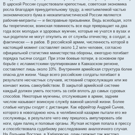
б
В царской России существовали крепостные, советская экономика
щ
е
росла благодаря принудительному труду, а неотъемлемой частью
н
экономического бума в неокапиталистической России являются
и
е
рабочие-мигранты — и бесправные призывники. Ведь всеобщая, хотя
бы теоретически, воинская повинность все еще превращает на два
года всех молодых и здоровых мужчин, которые не учатся в вузах и
чьи родители не могут откупить их от службы отечеству, в солдат, а
фактически — в рабов. В российской армии, численность которой в
настоящий момент составляет около 1,2 млн человек, согласно
официальной статистике министерства обороны, ежегодно погибает
порядка тысячи солдат. При этом боевые потери, в основном при
борьбе с исламистскими группировками в Кавказском регионе,
составляют лишь около 10%. Внутренняя армейская структура более
опасна для жизни. Чаще всего российские солдаты погибают в
результате несчастных случаев, истязаний старослужащих или же
кончают жизнь самоубийством. В закрытой армейской системе
каждый должен уметь постоять за себя вплоть до самых суровых
способов. Некоторые мужчины, отслужившие в армии, задним
числом называют воинскую службу важной школой жизни. Более
слабые натуры сходят с дистанции. Как ефрейтор Андрей Сычев,
которого в новогоднюю ночь в челябинской казарме пытали его же
сослуживцы, в результате чего ему пришлось ампутировать обе
ноги, один палец и половые органы. Жуткая история попала в прессу
и способствовала судебному расследованию аналогичного случая.
На Дальнем Востоке, в Хабаровске, один сержант так жестоко