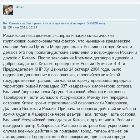
н
и
ASkr
е
Re: Самые слабые правители в современной истории (XX-XXI век)
С
28 июн 2011, 12:27
о
о
Российские независимые эксперты и националистические
б
группировки обеспокоены тем фактом, что нынешние кремлевские
щ
е
главари России Путин и Медведев сдают Россию на откуп Китаю и
н
делают это под пропагандистские заявления о возрождении России и
и
е
дружбе с Китаем. После заключения Кремлем договора о дружбе и
добрососедстве с Китаем, президентом России Путиным В.В. и
Председателем КНР Ху Цзиньтао 14 октября 2004 года, было
подписано дополнение к соглашению, о российско-китайской
государственной границе, согласно которому произошла передача
территории общей площадью 337 квадратных километров: острова
Большой (верховья реки Аргунь Читинской области) и островов
Тарабаров и части Большого Уссурийского. Между тем передача
островов Китаю грозит стратегической безопасности Хабаровска,
Дальнего Востока и России. При начале военных действий китайская
армия будет в Хабаровске через два-три часа, потому часть острова
Большой Уссурийский принадлежит Китаю, а другая часть России с
выходом в центр Хабаровска. Раньше на острове был укрепрайон, в
случае военных действий он прикрывал город, теперь его нет, он
ликвидирован. Город остался без прикрытия, при взятии города