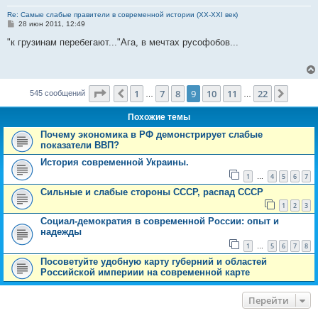
Re: Самые слабые правители в современной истории (XX-XXI век)
С
28 июн 2011, 12:49
о
о
"к грузинам перебегают..."Ага, в мечтах русофобов...
б
щ
е
н
и
Страница
9
из
22
е
1
7
8
9
10
11
22
Пред.
След.
545 сообщений
…
…
Похожие темы
Почему экономика в РФ демонстрирует слабые
показатели ВВП?
История современной Украины.
1
4
5
6
7
…
Сильные и слабые стороны СССР, распад СССР
1
2
3
Социал-демократия в современной России: опыт и
надежды
1
5
6
7
8
…
Посоветуйте удобную карту губерний и областей
Российской империии на современной карте
Перейти