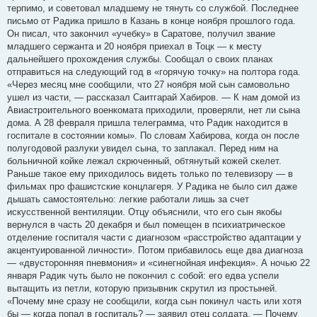
терпимо, и советовал младшему не тянуть со службой. Последнее
письмо от Радика пришло в Казань в конце ноября прошлого года.
Он писал, что закончил «учебку» в Саратове, получил звание
младшего сержанта и 20 ноября приехал в Тоцк — к месту
дальнейшего прохождения службы. Сообщал о своих планах
отправиться на следующий год в «горячую точку» на полтора года.
«Через месяц мне сообщили, что 27 ноября мой сын самовольно
ушел из части, — рассказал Саитгарай Хабиров. — К нам домой из
Авиастроительного военкомата приходили, проверяли, нет ли сына
дома. А 28 февраля пришла телеграмма, что Радик находится в
госпитале в состоянии комы». По словам Хабирова, когда он после
полугодовой разлуки увидел сына, то заплакал. Перед ним на
больничной койке лежал скрюченный, обтянутый кожей скелет.
Раньше такое ему приходилось видеть только по телевизору — в
фильмах про фашистские концлагеря. У Радика не было сил даже
дышать самостоятельно: легкие работали лишь за счет
искусственной вентиляции. Отцу объяснили, что его сын якобы
вернулся в часть 20 декабря и был помещен в психиатрическое
отделение госпиталя части с диагнозом «расстройство адаптации у
акцентуированной личности». Потом прибавилось еще два диагноза
— «двусторонняя пневмония» и «синегнойная инфекция». А ночью 22
января Радик чуть было не покончил с собой: его едва успели
вытащить из петли, которую призывник скрутил из простыней.
«Почему мне сразу не сообщили, когда сын покинул часть или хотя
бы — когда попал в госпиталь? — заявил отец солдата. — Почему