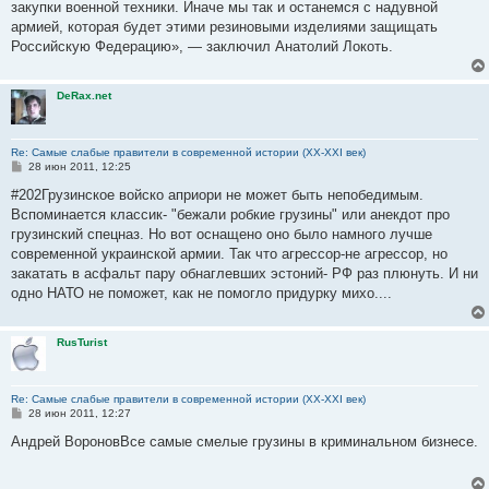
закупки военной техники. Иначе мы так и останемся с надувной
армией, которая будет этими резиновыми изделиями защищать
Российскую Федерацию», — заключил Анатолий Локоть.
DeRax.net
Re: Самые слабые правители в современной истории (XX-XXI век)
С
28 июн 2011, 12:25
о
о
#202Грузинское войско априори не может быть непобедимым.
б
Вспоминается классик- "бежали робкие грузины" или анекдот про
щ
е
грузинский спецназ. Но вот оснащено оно было намного лучше
н
современной украинской армии. Так что агрессор-не агрессор, но
и
е
закатать в асфальт пару обнаглевших эстоний- РФ раз плюнуть. И ни
одно НАТО не поможет, как не помогло придурку михо....
RusTurist
Re: Самые слабые правители в современной истории (XX-XXI век)
С
28 июн 2011, 12:27
о
о
Андрей ВороновВсе самые смелые грузины в криминальном бизнесе.
б
щ
е