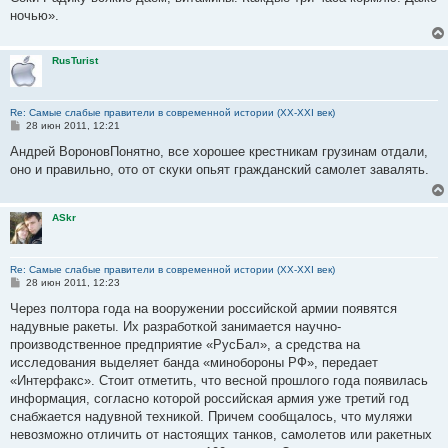
ночью».
RusTurist
Re: Самые слабые правители в современной истории (XX-XXI век)
С
28 июн 2011, 12:21
о
о
Андрей ВороновПонятно, все хорошее крестникам грузинам отдали,
б
оно и правильно, ото от скуки опьят гражданский самолет завалять.
щ
е
н
и
ASkr
е
Re: Самые слабые правители в современной истории (XX-XXI век)
С
28 июн 2011, 12:23
о
о
Через полтора года на вооружении российской армии появятся
б
надувные ракеты. Их разработкой занимается научно-
щ
е
производственное предприятие «РусБал», а средства на
н
исследования выделяет банда «минобороны РФ», передает
и
е
«Интерфакс». Стоит отметить, что весной прошлого года появилась
информация, согласно которой российская армия уже третий год
снабжается надувной техникой. Причем сообщалось, что муляжи
невозможно отличить от настоящих танков, самолетов или ракетных