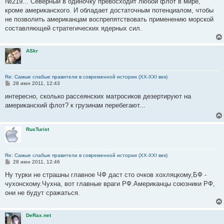
№219... Северный в одиночку превосходит любой флот в мире,
б
кроме американского. И обладает достаточным потенциалом, чтобы
щ
е
не позволить американцам воспрепятствовать применению морской
н
составляющей стратегических ядерных сил.
и
е
ASkr
Re: Самые слабые правители в современной истории (XX-XXI век)
С
28 июн 2011, 12:43
о
о
интересно, сколько рассеянских матросиков дезертируют на
б
американский флот? к грузинам перебегают...
щ
е
н
и
RusTurist
е
Re: Самые слабые правители в современной истории (XX-XXI век)
С
28 июн 2011, 12:46
о
о
Ну турки не страшны главное ЧФ даст сто очков хохляцкому,БФ -
б
чухонскому.Чухна, вот главные враги РФ.Американцы союзники РФ,
щ
е
они не будут сражаться.
н
и
е
DeRax.net