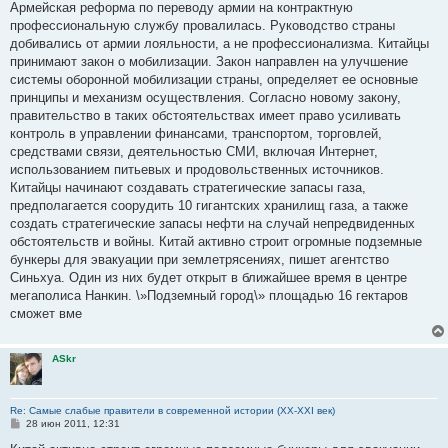
Армейская реформа по переводу армии на контрактную
профессиональную службу провалилась. Руководство страны
добивались от армии лояльности, а не профессионализма. Китайцы
принимают закон о мобилизации. Закон направлен на улучшение
системы оборонной мобилизации страны, определяет ее основные
принципы и механизм осуществления. Согласно новому закону,
правительство в таких обстоятельствах имеет право усиливать
контроль в управлении финансами, транспортом, торговлей,
средствами связи, деятельностью СМИ, включая Интернет,
использованием питьевых и продовольственных источников.
Китайцы начинают создавать стратегические запасы газа,
предполагается соорудить 10 гигантских хранилищ газа, а также
создать стратегические запасы нефти на случай непредвиденных
обстоятельств и войны. Китай активно строит огромные подземные
бункеры для эвакуации при землетрясениях, пишет агентство
Синьхуа. Один из них будет открыт в ближайшее время в центре
мегаполиса Нанкин. \»Подземный город\» площадью 16 гектаров
сможет вме
ASkr
Re: Самые слабые правители в современной истории (XX-XXI век)
С
28 июн 2011, 12:31
о
о