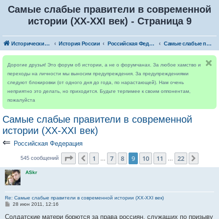
Самые слабые правители в современной
истории (XX-XXI век) - Страница 9
Исторический форум
История России
Российская Федерация
Самые слабые правители в современной истории (XX-XXI век)
Дорогие друзья! Это форум об истории, а не о форумчанах. За любое хамство и
переходы на личности мы выносим предупреждения. За предупреждениями
следуют блокировки (от одного дня до года, по нарастающей). Нам очень
неприятно это делать, но приходится. Будьте терпимее к своим оппонентам,
пожалуйста
Самые слабые правители в современной
истории (XX-XXI век)
⇐
Российская Федерация
Страница
9
из
22
1
7
8
9
10
11
22
Пред.
След.
545 сообщений
…
…
ASkr
Re: Самые слабые правители в современной истории (XX-XXI век)
С
28 июн 2011, 12:16
о
о
Солдатские матери борются за права россиян, служащих по призыву