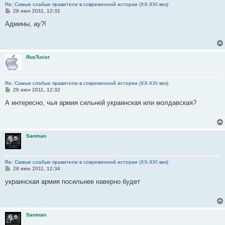
Re: Самые слабые правители в современной истории (XX-XXI век)
С
28 июн 2011, 12:32
о
о
Админы, ау?!
б
щ
е
н
и
RusTurist
е
Re: Самые слабые правители в современной истории (XX-XXI век)
С
28 июн 2011, 12:32
о
о
А интересно, чья армия сильней украинская или молдавская?
б
щ
е
н
и
Sanman
е
Re: Самые слабые правители в современной истории (XX-XXI век)
С
28 июн 2011, 12:34
о
о
украинская армия посильнее наверно будет
б
щ
е
н
и
Sanman
е