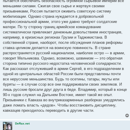
пытается обеспечить безопасность огромной сырьевой империи все
меньшими силами. Сжигая свое сырье и жертвуя своими
призывниками, Россия пытается оживить советскую систему
мобилизации. Однако страна нуждается в добровольной
профессиональной армии, этого уже давно требуют солдатские
матери. По ту сторону границ армейское командование
систематически привлекает денежным довольствием иностранцев,
например, в кризисных регионах Грузии и Таджикистана. В
собственной стране, наоборот, после обсуждения планов реформы
ставка целиком делается на воинскую повинность. В стране
распространяется русский национализм, наиболее остро — в армии,
говорит Мельникова. Однако, возможно, шовинизм — это обратная
сторона типично русского недостатка человеческой солидарности.
Как рассказал отслуживший в армии Сергей, в его подразделении в
одной из центральных областей России были представлены почти
все нерусские меньшинства. Будь то осетины, татары, якуты или
буряты — в случае ссор все они поддерживали своих земляков. И
лишь русские бросали друг друга в беде. Владимир, который в конце
90-х годов служил на Дальнем Востоке, имеет такой же опыт.
Призывники с Кавказа во внутриказарменных разборках умудрялись
даже ломать власть «дедов». Чтобы восстановить дисциплину,
кавказцев приходилось переводить в другие части.
DeRax.net