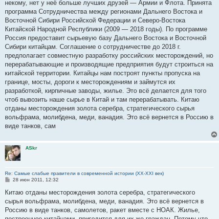
некому, нет у неё больше лучших друзей — Армии и Флота. Принята
программа Сотрудничества между регионами Дальнего Востока и
Восточной Сибири Российской Федерации и Северо-Востока
Китайской Народной Республики (2009 — 2018 годы). По программе
Россия предоставит сырьевую базу Дальнего Востока и Восточной
Сибири китайцам. Соглашение о сотрудничестве до 2018 г.
предполагает совместную разработку российских месторождений, но
перерабатывающие и производящие предприятия будут строиться на
китайской территории. Китайцы нам построят пункты пропуска на
границе, мосты, дороги к месторождениям и займутся их
разработкой, кирпичные заводы, жилье. Это всё делается для того
чтоб вывозить наше сырье в Китай и там перерабатывать. Китаю
отданы месторождения золота серебра, стратегического сырья
вольфрама, молибдена, меди, ванадия. Это всё вернется в Россию в
виде танков, сам
ASkr
Re: Самые слабые правители в современной истории (XX-XXI век)
С
28 июн 2011, 12:32
о
о
Китаю отданы месторождения золота серебра, стратегического
б
сырья вольфрама, молибдена, меди, ванадия. Это всё вернется в
щ
е
Россию в виде танков, самолетов, ракет вместе с НОАК. Жилье,
н
построенное китайцами, пригодится для их же граждан. Потому что