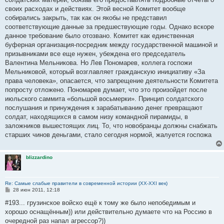
своих расходах и действиях. Этой весной Комитет вообще
собирались закрыть, так как он якобы не представил
соответствующие данные за предшествующие годы. Однако вскоре
данное требование было отозвано. Комитет как единственная
буферная организация-посредник между государственной машиной и
призывниками все еще нужен, убеждена его председатель
Валентина Мельникова. Но Лев Пономарев, коллега госпожи
Мельниковой, который возглавляет гражданскую инициативу «За
права человека», опасается, что запрещение деятельности Комитета
попросту отложено. Пономарев думает, что это произойдет после
июльского саммита «большой восьмерки». Принцип солдатского
послушания и принуждения к зарабатыванию денег превращают
солдат, находящихся в самом низу командной пирамиды, в
заложников вышестоящих лиц. То, что новобранцы должны снабжать
старших чинов деньгами, стало сегодня нормой, жалуется госпожа
blizzardino
Re: Самые слабые правители в современной истории (XX-XXI век)
С
28 июн 2011, 12:18
о
о
#193... грузинское войско ещё к тому же было непобедимым и
б
хорошо оснащённым)) или действительно думаете что на Россию в
щ
е
очередной раз напал агрессор?))