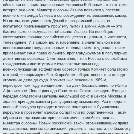
обошелся со своим подчиненным Евгением Кобловым, что тот тоже
потерял обе ноги. Министр обороны Иванов появился у постели
военного инвалида Сычева в сопровождении телевизионных камер.
Но потом, выступая перед Думой с программной речью, он
попытался приуменьшить проблему пыток в армии. Армия — это
бастион законопослушания, объяснял Иванов. Во всеобщем
ожесточении повинно российское общество в целом и, в частности,
телевидение. И в самом деле, население, в значительной мере
воспитываемое государственным телевидением, с удовольствием
присваивает себе право сильного, пропагандируемое в популярных
детективных сериалах. Симптоматично, что в России с ее слабыми
гражданскими институтами с издевательствами над
военнослужащими эффективно борется только Комитет солдатских
матерей, информируя об этой проблеме общественность и доводя
уголовные дела до суда. Комитет был основан в 1989-м,
перестроечном году женщинами, чьи дети бессмысленно погибли в
Афганистане. После распада Советского Союза президент Ельцин
передал солдатским матерям небольшой офис в центре Москвы, в
здании, принадлежавшем распущенному комсомолу. Раз в неделю
военный прокурор приходит в тесное помещение в Лучниковом
переулке и проверяет жалобы солдат или их родственников. Таким
образом солдатские матери превратились в злейших врагов
министра обороны. Новый российский закон, ограничивающий права
неправительственных организаций, ударил, в частности, по Комитету
солдатских матерей, обязав его предоставлять подробные отчеты о