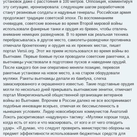
установок даже с расстояния в 100 метров. Оппозиция, комментируя
эту ситуацию, иронизировала: следующим шагом разработчиков
станут резиновые солдаты и надувные генералы. Российская армия
продолжает традиции советской эпохи. По воспоминаниям
очевидцев, советские военные во время Второй мировой войны
использовали фанерные танки и орудия из бревен, чтобы отвлечь
внимание немецких разведчиков. В то время как реальная техника
перебрасывалась в другое место, самолеты-разведчики противника
отмечали бронетехнику и орудия на их прежних местах, пишет
портал Versii.org. Этот же прием использовался во время войны во
Вьетнаме. Первые боевые пуски проводили советские ракетчики, а
вьетнамцы участвовали в подготовке пусков и наведении орудий.
После каждого боя они оперативно меняли позицию, перевозя
ракетные установки на новое место, а на старом оборудовали
муляжи. Ракеты вьетнамцы делали из бамбука, слегка
замаскированного и окрашенного известью. Такие подставные орудия
могли по несколько дней прикрывать вьетнамские зенитки, отмечает
портал Межрегиональной общественной организации ветеранов
войны во Вьетнаме. Впрочем в России далеко не все воспринимают
подобные инновации всерьез, отмечая их бессмысленность в
нынешних условиях. Лидер новосибирских коммунистов Анатолий
Локоть раскритиковал «надувную» тактику: «Муляжи хороши тогда,
когда есть от кого и что маскировать, от кого и от чего отводить
удар». «Я думаю, что следует проверить министерство обороны на
предмет эффективности использования бюджетных средств для