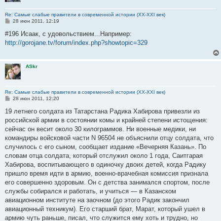
Re: Самые слабые правители в современной истории (XX-XXI век)
С
28 июн 2011, 12:19
о
о
#196 Исаак, с удовольствием...Например:
б
http://gorojane.tv/forum/index.php?showtopic=329
щ
е
н
и
ASkr
е
Re: Самые слабые правители в современной истории (XX-XXI век)
С
28 июн 2011, 12:20
о
о
19 летнего солдата из Татарстана Радика Хабирова привезли из
б
российской армии в состоянии комы и крайней степени истощения:
щ
е
сейчас он весит около 30 килограммов. Ни военные медики, ни
н
командиры войсковой части N 96504 не объяснили отцу солдата, что
и
е
случилось с его сыном, сообщает издание «Вечерняя Казань». По
словам отца солдата, который отслужил около 1 года, Саитгарая
Хабирова, воспитывающего в одиночку двоих детей, когда Радику
пришло время идти в армию, военно-врачебная комиссия признала
его совершенно здоровым. Он с детства занимался спортом, после
службы собирался и работать, и учиться — в Казанском
авиационном институте на заочном (до этого Радик закончил
авиационный техникум). Его старший брат, Марат, который ушел в
армию чуть раньше, писал, что служится ему хоть и трудно, но