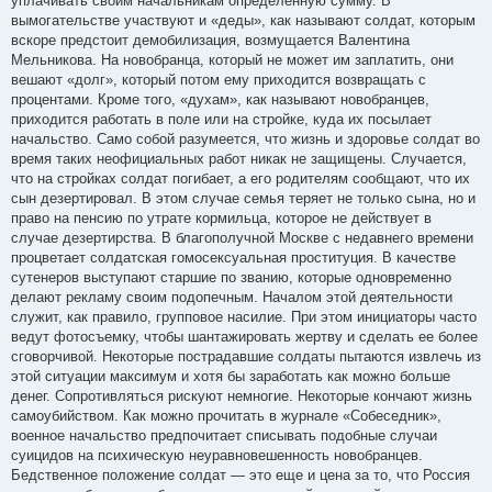
уплачивать своим начальникам определенную сумму. В
вымогательстве участвуют и «деды», как называют солдат, которым
вскоре предстоит демобилизация, возмущается Валентина
Мельникова. На новобранца, который не может им заплатить, они
вешают «долг», который потом ему приходится возвращать с
процентами. Кроме того, «духам», как называют новобранцев,
приходится работать в поле или на стройке, куда их посылает
начальство. Само собой разумеется, что жизнь и здоровье солдат во
время таких неофициальных работ никак не защищены. Случается,
что на стройках солдат погибает, а его родителям сообщают, что их
сын дезертировал. В этом случае семья теряет не только сына, но и
право на пенсию по утрате кормильца, которое не действует в
случае дезертирства. В благополучной Москве с недавнего времени
процветает солдатская гомосексуальная проституция. В качестве
сутенеров выступают старшие по званию, которые одновременно
делают рекламу своим подопечным. Началом этой деятельности
служит, как правило, групповое насилие. При этом инициаторы часто
ведут фотосъемку, чтобы шантажировать жертву и сделать ее более
сговорчивой. Некоторые пострадавшие солдаты пытаются извлечь из
этой ситуации максимум и хотя бы заработать как можно больше
денег. Сопротивляться рискуют немногие. Некоторые кончают жизнь
самоубийством. Как можно прочитать в журнале «Собеседник»,
военное начальство предпочитает списывать подобные случаи
суицидов на психическую неуравновешенность новобранцев.
Бедственное положение солдат — это еще и цена за то, что Россия