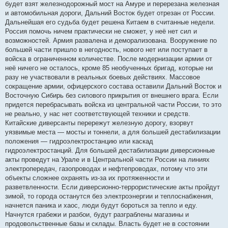
будет взят железнодорожный мост на Амуре и перерезана железная
и автомобильная дороги, Дальний Восток будет отрезан от России.
Дальнейшая его судьба будет решена Китаем в считанные недели.
Россия помочь ничем практически не сможет, у неё нет сил и
возможностей. Армия развалена и деморализована. Вооружение по
большей части пришло в негодность, нового нет или поступает в
войска в ограниченном количестве. После модернизации армии от
неё ничего не осталось, кроме 85 необученных бригад, которые ни
разу не участвовали в реальных боевых действиях. Массовое
сокращение армии, офицерского состава оставили Дальний Восток и
Восточную Сибирь без силового прикрытия от внешнего врага. Если
придется перебрасывать войска из центральной части России, то это
не реально, у нас нет соответствующей техники и средств.
Китайские диверсанты перережут железную дорогу, взорвут
уязвимые места — мосты и тоннели, а для большей дестабилизации
положения — гидроэлектростанцию или каскад
гидроэлектростанций. Для большей дестабилизации диверсионные
акты проведут на Урале и в Центральной части России на линиях
электропередач, газопроводах и нефтепроводах, потому что эти
объекты сложнее охранять из-за их протяженности и
разветвленности. Если диверсионно-террористические акты пройдут
зимой, то города останутся без электроэнергии и теплоснабжения,
начнется паника и хаос, люди будут бороться за тепло и еду.
Начнутся грабежи и разбои, будут разграблены магазины и
продовольственные базы и склады. Власть будет не в состоянии