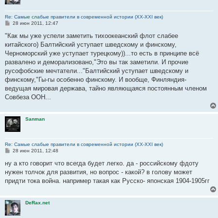
Re: Самые слабые правители в современной истории (XX-XXI век)
С
28 июн 2011, 12:47
о
о
"Как мы уже успели заметить тихоокеанский флот слабее
б
китайского) Балтийский уступает шведскому и финскому,
щ
е
Черноморский уже уступает турецкому))...то есть в принципе всё
н
развалено и деморализовано,"Это вы так заметили. И прочие
и
е
русофобские мечтатели..."Балтийский уступает шведскому и
финскому,"Гы-гы особенно финскому. И вообще, Финляндия-
ведущая мировая держава, тайно являющаяся постоянным членом
Совбеза ООН...
Sanman
Re: Самые слабые правители в современной истории (XX-XXI век)
С
28 июн 2011, 12:48
о
о
ну а кто говорит что всегда будет легко. да - российскому фдоту
б
нужен толчок для развития, но вопрос - какой? в голову может
щ
е
придти тока война. например такая как Русско- японская 1904-1905гг
н
и
е
DeRax.net