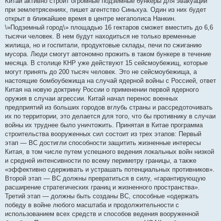
Китай активно строит огромные подземные бункеры для эвакуации
б
при землетрясениях, пишет агентство Синьхуа. Один из них будет
щ
е
открыт в ближайшее время в центре мегаполиса Нанкин.
н
\»Подземный город\» площадью 16 гектаров сможет вместить до 6,6
и
е
тысячи человек. В нем будут находиться не только временные
жилища, но и госпитали, продуктовые склады, печи по сжиганию
мусора. Люди смогут автономно прожить в таком бункере в течение
месяца. В столице КНР уже действуют 15 сейсмоубежищ, которые
могут принять до 200 тысяч человек. Это не сейсмоубежища, а
настоящие бомбоубежища на случай ядерной войны с Россией, ответ
Китая на новую доктрину России о применении первой ядерного
оружия в случаи агрессии. Китай начал перенос военных
предприятий из больших городов вглубь страны и рассредоточивать
их по территории, это делается для того, что бы противнику в случаи
войны их труднее было уничтожить. Принятая в Китае программа
строительства вооруженных сил состоит из трех этапов: Первый
этап — ВС достигли способности защитить жизненные интересы
Китая, в том числе путем успешного ведения локальных войн низкой
и средней интенсивности по всему периметру границы, а также
«эффективно сдерживать и устрашать потенциальных противников».
Второй этап — ВС должны превратиться в силу, «гарантирующую
расширение стратегических границ и жизненного пространства».
Третий этап — должны быть созданы ВС, способные «одержать
победу в войне любого масштаба и продолжительности с
использованием всех средств и способов ведения вооруженной