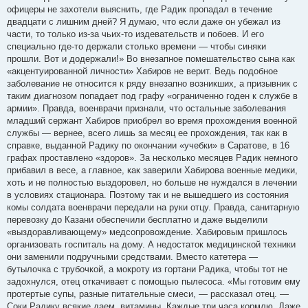
офицеры не захотели выяснить, где Радик пропадал в течение
двадцати с лишним дней? Я думаю, что если даже он убежал из
части, то только из-за чьих-то издевательств и побоев. И его
специально где-то держали столько времени — чтобы синяки
прошли. Вот и додержали!» Во внезапное помешательство сына как
«акцентуированной личности» Хабиров не верит. Ведь подобное
заболевание не относится к ряду внезапно возникших, а призывник с
таким диагнозом попадает под графу «ограниченно годен к службе в
армии». Правда, военврачи признали, что остальные заболевания
младший сержант Хабиров приобрел во время прохождения военной
службы — вернее, всего лишь за месяц ее прохождения, так как в
справке, выданной Радику по окончании «учебки» в Саратове, в 16
графах проставлено «здоров». За несколько месяцев Радик немного
прибавил в весе, а главное, как заверили Хабирова военные медики,
хоть и не полностью выздоровел, но больше не нуждался в лечении
в условиях стационара. Поэтому так и не вышедшего из состояния
комы солдата военврачи передали на руки отцу. Правда, санитарную
перевозку до Казани обеспечили бесплатно и даже выделили
«выздоравливающему» медсопровождение. Хабировым пришлось
организовать госпиталь на дому. А недостаток медицинской техники
они заменили подручными средствами. Вместо катетера —
бутылочка с трубочкой, а мокроту из гортани Радика, чтобы тот не
задохнулся, отец откачивает с помощью пылесоса. «Мы готовим ему
протертые супы, разные питательные смеси, — рассказал отец. —
Соки Радику всякие даем, витамины. Каждые три часа кормлю. Даже