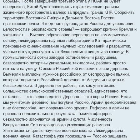
борьбы». После завершения третьего этапа у НОАК не будет
соперников, Китай будет расширять стратегические границы
жизненного пространства далеко за пределы границ КНР. Оборонять
территории Восточной Сибири и Дальнего Востока России
практически нечем. Что делает руководство России для укрепления
целостности и безопасности страны? — вопрошают критики Кремля и
указывают — Высшее образование переведено на коммерческую
основу, ликвидированы научные лаборатории и КБ, практически
прекращено финансирование научных исследований и разработок,
ученые вынуждены уехать от безденежья и нищеты за границу. В
промышленности сотни заводов остановлены и разрушены,
безвозвратно потеряны уникальные технологии, рабочих просто
выгнали на улицу. С земли Российской исчезли тысячи деревень.
Вымерли миллионы мужиков российских от беспробудной пьянки,
которая творится в Российской деревне, от безделья нищеты и
безвыходности. В деревне нет работы, так как уничтожено
большинство сельскохозяйственных отраслей, единственно, что
осталось — это зерноводство. Деревня — это корни России. Если
мы уничтожим деревню, мы погубим Россию. Армия деморализована
и не боеспособна, нет современного оружия. Реформа в армии не
принесла положительного результата. Тысячи офицеров
безжалостно изгоняются из армии и флота. Численность
Вооруженных Сил сокращена до угрожающих размеров.
Уничтожаются целые научные военные школы. Ликвидирована
военная наука. Катастрофа уже произошла — Россию защищать