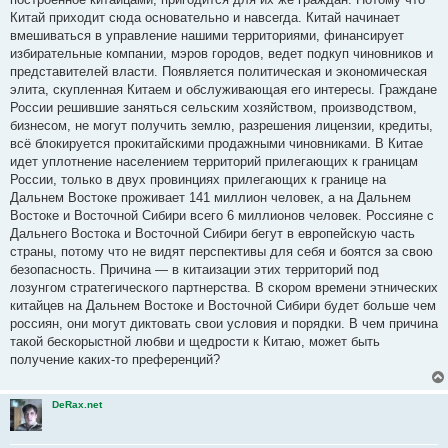
и
е
Китай приходит сюда основательно и навсегда. Китай начинает
вмешиваться в управление нашими территориями, финансирует
избирательные компании, мэров городов, ведет подкуп чиновников и
представителей власти. Появляется политическая и экономическая
элита, скупленная Китаем и обслуживающая его интересы. Граждане
России решившие заняться сельским хозяйством, производством,
бизнесом, не могут получить землю, разрешения лицензии, кредиты,
всё блокируется прокитайскими продажными чиновниками. В Китае
идет уплотнение населением территорий прилегающих к границам
России, только в двух провинциях прилегающих к границе на
Дальнем Востоке проживает 141 миллион человек, а на Дальнем
Востоке и Восточной Сибири всего 6 миллионов человек. Россияне с
Дальнего Востока и Восточной Сибири бегут в европейскую часть
страны, потому что не видят перспективы для себя и боятся за свою
безопасность. Причина — в китаизации этих территорий под
лозунгом стратегического партнерства. В скором времени этнических
китайцев на Дальнем Востоке и Восточной Сибири будет больше чем
россиян, они могут диктовать свои условия и порядки. В чем причина
такой бескорыстной любви и щедрости к Китаю, может быть
получение каких-то преференций?
DeRax.net