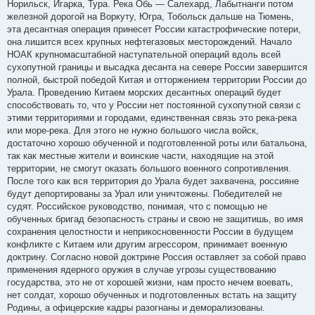
Норильск, Игарка, Тура. Река Обь — Салехард, Лабытнанги потом
железной дорогой на Воркуту, Югра, Тобольск дальше на Тюмень,
эта десантная операция принесет России катастрофические потери,
она лишится всех крупных нефтегазовых месторождений. Начало
НОАК крупномасштабной наступательной операций вдоль всей
сухопутной границы и высадка десанта на севере России завершится
полной, быстрой победой Китая и отторжением территории России до
Урала. Проведению Китаем морских десантных операций будет
способствовать то, что у России нет постоянной сухопутной связи с
этими территориями и городами, единственная связь это река-река
или море-река. Для этого не нужно большого числа войск,
достаточно хорошо обученной и подготовленной роты или батальона,
так как местные жители и воинские части, находящие на этой
территории, не смогут оказать большого военного сопротивления.
После того как вся территория до Урала будет захвачена, россияне
будут депортированы за Урал или уничтожены. Победителей не
судят. Российское руководство, понимая, что с помощью не
обученных бригад безопасность страны и свою не защитишь, во имя
сохранения целостности и неприкосновенности России в будущем
конфликте с Китаем или другим агрессором, принимает военную
доктрину. Согласно новой доктрине Россия оставляет за собой право
применения ядерного оружия в случае угрозы существованию
государства, это не от хорошей жизни, нам просто нечем воевать,
нет солдат, хорошо обученных и подготовленных встать на защиту
Родины, а офицерские кадры разогнаны и деморализованы.