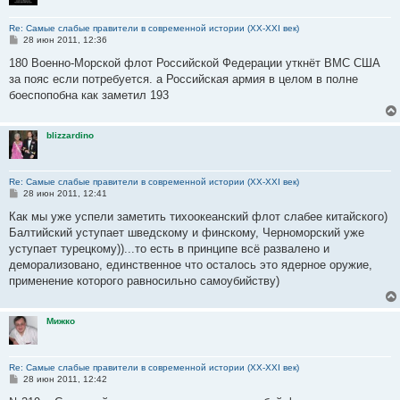
Re: Самые слабые правители в современной истории (XX-XXI век)
С
28 июн 2011, 12:36
о
о
180 Военно-Морской флот Российской Федерации уткнёт ВМС США
б
за пояс если потребуется. а Российская армия в целом в полне
щ
е
боеспопобна как заметил 193
н
и
е
blizzardino
Re: Самые слабые правители в современной истории (XX-XXI век)
С
28 июн 2011, 12:41
о
о
Как мы уже успели заметить тихоокеанский флот слабее китайского)
б
Балтийский уступает шведскому и финскому, Черноморский уже
щ
е
уступает турецкому))...то есть в принципе всё развалено и
н
деморализовано, единственное что осталось это ядерное оружие,
и
е
применение которого равносильно самоубийству)
Мижко
Re: Самые слабые правители в современной истории (XX-XXI век)
С
28 июн 2011, 12:42
о
о