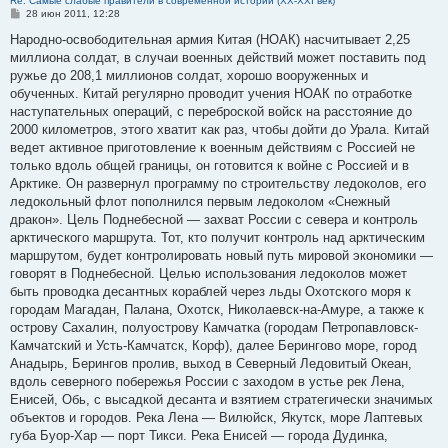
Re: Самые слабые правители в современной истории (XX-XXI век)
С
28 июн 2011, 12:28
о
о
Народно-освободительная армия Китая (НОАК) насчитывает 2,25
б
миллиона солдат, в случаи военных действий может поставить под
щ
е
ружье до 208,1 миллионов солдат, хорошо вооруженных и
н
обученных. Китай регулярно проводит учения НОАК по отработке
и
е
наступательных операций, с переброской войск на расстояние до
2000 километров, этого хватит как раз, чтобы дойти до Урала. Китай
ведет активное приготовление к военным действиям с Россией не
только вдоль общей границы, он готовится к войне с Россией и в
Арктике. Он развернул программу по строительству ледоколов, его
ледокольный флот пополнился первым ледоколом «Снежный
дракон». Цель Поднебесной — захват России с севера и контроль
арктического маршрута. Тот, кто получит контроль над арктическим
маршрутом, будет контролировать новый путь мировой экономики —
говорят в Поднебесной. Целью использования ледоколов может
быть проводка десантных кораблей через льды Охотского моря к
городам Магадан, Палана, Охотск, Николаевск-на-Амуре, а также к
острову Сахалин, полуострову Камчатка (городам Петропавловск-
Камчатский и Усть-Камчатск, Корф), далее Берингово море, город
Анадырь, Берингов пролив, выход в Северный Ледовитый Океан,
вдоль северного побережья России с заходом в устье рек Лена,
Енисей, Обь, с высадкой десанта и взятием стратегически значимых
объектов и городов. Река Лена — Вилюйск, Якутск, море Лаптевых
губа Буор-Хар — порт Тикси. Река Енисей — города Дудинка,