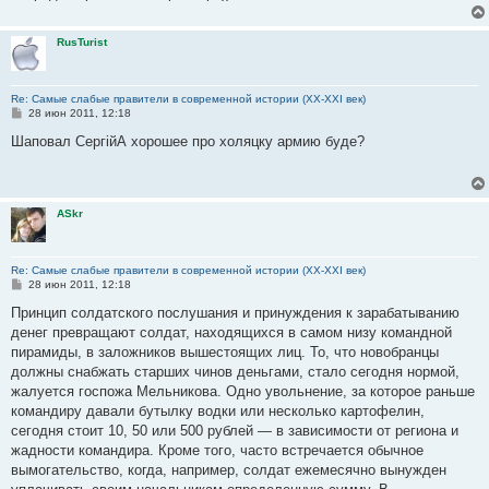
н
и
е
RusTurist
Re: Самые слабые правители в современной истории (XX-XXI век)
С
28 июн 2011, 12:18
о
о
Шаповал СергійА хорошее про холяцку армию буде?
б
щ
е
н
и
ASkr
е
Re: Самые слабые правители в современной истории (XX-XXI век)
С
28 июн 2011, 12:18
о
о
Принцип солдатского послушания и принуждения к зарабатыванию
б
денег превращают солдат, находящихся в самом низу командной
щ
е
пирамиды, в заложников вышестоящих лиц. То, что новобранцы
н
должны снабжать старших чинов деньгами, стало сегодня нормой,
и
е
жалуется госпожа Мельникова. Одно увольнение, за которое раньше
командиру давали бутылку водки или несколько картофелин,
сегодня стоит 10, 50 или 500 рублей — в зависимости от региона и
жадности командира. Кроме того, часто встречается обычное
вымогательство, когда, например, солдат ежемесячно вынужден