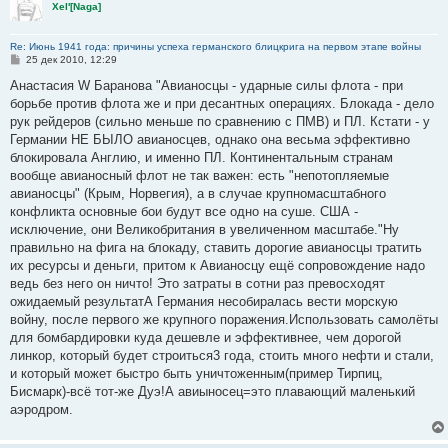
Xel'[Naga]
Re: Июнь 1941 года: причины успеха германского блицкрига на первом этапе войны
С
25 дек 2010, 12:29
о
о
Анастасия W Баранова "Авианосцы - ударные силы флота - при
б
борьбе против флота же и при десантных операциях. Блокада - дело
щ
е
рук рейдеров (сильно меньше по сравнению с ПМВ) и ПЛ. Кстати - у
н
Германии НЕ БЫЛО авианосцев, однако она весьма эффективно
и
е
блокировала Англию, и именно ПЛ. Континентальным странам
вообще авианосный флот не так важен: есть "непотопляемые
авианосцы" (Крым, Норвегия), а в случае крупномасштабного
конфликта основные бои будут все одно на суше. США -
исключение, они Великобритания в увеличенном масштабе."Ну
правильно на фига на блокаду, ставить дорогие авианосцы тратить
их ресурсы и деньги, притом к Авианосцу ещё сопровождение надо
ведь без него он ничто! Это затраты в сотни раз превосходят
ожидаемый результатА Германия несобиралась вести морскую
войну, после первого же крупного поражения.Использовать самолёты
для бомбардировки куда дешевле и эффективнее, чем дорогой
линкор, который будет строиться3 года, стоить много нефти и стали,
и который может быстро быть уничтоженным(пример Тирпиц,
Бисмарк)-всё тот-же Дуэ!А авиыносец=это плавающий маленький
аэродром.