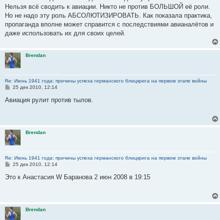
е
Нельзя всё сводить к авиации. Никто не против БОЛЬШОЙ её роли.
н
Но не надо эту роль АБСОЛЮТИЗИРОВАТЬ. Как показала практика,
и
е
пропаганда вполне может справится с последствиями авианалётов и
даже использовать их для своих целей.
Brendan
Re: Июнь 1941 года: причины успеха германского блицкрига на первом этапе войны
С
25 дек 2010, 12:14
о
о
Авиация рулит против тылов.
б
щ
е
н
и
Brendan
е
Re: Июнь 1941 года: причины успеха германского блицкрига на первом этапе войны
С
25 дек 2010, 12:14
о
о
Это к Анастасия W Баранова 2 июн 2008 в 19:15
б
щ
е
н
и
Brendan
е