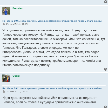
Brendan
Re: Июнь 1941 года: причины успеха германского блицкрига на первом этапе войны
С
25 дек 2010, 18:29
о
о
>Разумеется, приказы своим войскам отдавал Рундштедт, а не
б
Гитлер через его голову. Но Рундштедт отдал такой приказ, само
щ
е
собой, только посоветовавшись с Фюрером. Или, что собственно, тут
н
написано, инициатива не утомлять танкистов исходила от самого
и
е
Гитлера. Что Гальдера, в свою очередь, могло и не
интересовать.Дело не в том, кто отдел приказ, а в том, кто подал
идею. А именно - что идея сохранить танки для броска на Париж
исходила от Рунштедта и потому крайне маловероятно, чтобы она
имела политическую подоплёку.
Quaid
Re: Июнь 1941 года: причины успеха германского блицкрига на первом этапе войны
С
26 дек 2010, 00:25
о
о
Идея дать окруженным войскам уйти вполне могла исходить от
б
Гитлера, если он хотел в будущем примириться с англичанами.
щ
е