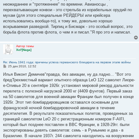
е
неожиданнее и "тротяженнее" по времени. Авианосцы ,
перехватывающие конвои - это стрельба из корабельных орудий по
мухам (для этого специальные РЕЙДЕРЫ или крейсера
использовались вообще-то), к тому же, довольно хорошо
вскрываемая разведкой. Тирпиц и Бисмарк - это особый вопрос, это
борьба флота против флота, о чем я и писал."Я про это и написал.
Автор темы
Xel'[Naga]
Re: Июнь 1941 года: причины успеха германского блицкрига на первом этапе войны
С
25 дек 2010, 12:52
о
о
Илья Виконт Демичев"правда, без авиации, ну да ладно... "Вот это
б
бредТрехместный вариант опытного образца LeO 122 самолет Лиоре-
щ
е
е-Оливье 20 в сентябре 1926г. установил мировой рекорд дальности
н
перелета с полезной нагрузкой 2000 кг (4409 фунтов). Первый заказ
и
е
на 50 самолетов для военной авиации Франции был получен в конце
1926г. Этот тип бомбардировщиков оставался основным для
французской ночной бомбардировочной авиации в течение
десятилетия. В результате показательных полетов, проведенных за
границей самолетом LeO 20 с регистрационным номером F-AIFI,
который был позднее поставлен в ВВС Франции, в 1928-29гг. были
экспортированы девять самолетов: семь - в Румынию и два - в
Бразилию. В начале 1937г. 244 самолета находились на вооружении