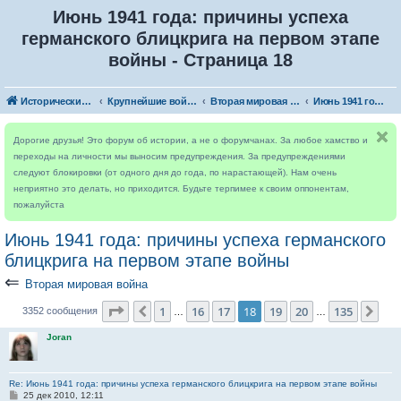
Июнь 1941 года: причины успеха
германского блицкрига на первом этапе
войны - Страница 18
Исторический форум
Крупнейшие войны
Вторая мировая война
Июнь 1941 года: причины успеха германского блицкрига на первом этапе войны
Дорогие друзья! Это форум об истории, а не о форумчанах. За любое хамство и
переходы на личности мы выносим предупреждения. За предупреждениями
следуют блокировки (от одного дня до года, по нарастающей). Нам очень
неприятно это делать, но приходится. Будьте терпимее к своим оппонентам,
пожалуйста
Июнь 1941 года: причины успеха германского
блицкрига на первом этапе войны
⇐
Вторая мировая война
Страница
18
из
135
1
16
17
18
19
20
135
Пред.
Сле
3352 сообщения
…
…
Joran
Re: Июнь 1941 года: причины успеха германского блицкрига на первом этапе войны
С
25 дек 2010, 12:11