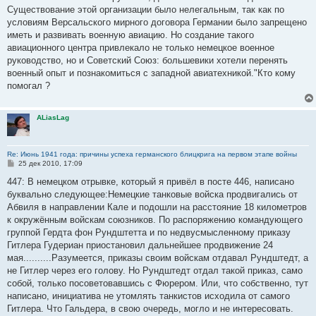
Существование этой организации было нелегальным, так как по
условиям Версальского мирного договора Германии было запрещено
иметь и развивать военную авиацию. Но создание такого
авиационного центра привлекало не только немецкое военное
руководство, но и Советский Союз: большевики хотели перенять
военный опыт и познакомиться с западной авиатехникой."Кто кому
помогал ?
ALiasLag
Re: Июнь 1941 года: причины успеха германского блицкрига на первом этапе войны
С
25 дек 2010, 17:09
о
о
447: В немецком отрывке, который я привёл в посте 446, написано
б
буквально следующее:Немецкие танковые войска продвигались от
щ
е
Абвиля в направлении Кале и подошли на расстояние 18 километров
н
к окружённым войскам союзников. По распоряжению командующего
и
е
группой Гердта фон Рундштетта и по недвусмысленному приказу
Гитлера Гудериан приостановил дальнейшее продвижение 24
мая..........Разумеется, приказы своим войскам отдавал Рундштедт, а
не Гитлер через его голову. Но Рундштедт отдал такой приказ, само
собой, только посоветовавшись с Фюрером. Или, что собственно, тут
написано, инициатива не утомлять танкистов исходила от самого
Гитлера. Что Гальдера, в свою очередь, могло и не интересовать.