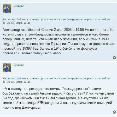
Brendan
Re: Июнь 1941 года: причины успеха германского блицкрига на первом этапе войны
С
25 дек 2010, 13:48
о
о
Александр russkiipatriot Сливин 2 июн 2008 в 19:56 Не понял, чего Вы
б
хотели сказать. Бомбардировки тысячами самолётов много более
щ
е
совершенных, чем те, что были что у Франции, то у Англии в 1939
н
году не привели к поражению Германии. Так почему это должно было
и
е
произойти в 1939? Тем более, в 1940 бомбить-то французы
пробовали. Только толку было мало.
Brendan
Re: Июнь 1941 года: причины успеха германского блицкрига на первом этапе войны
С
25 дек 2010, 13:49
о
о
>А в голову не приходит, что немцы, "раззадоренные" такими
б
бомбёжками, по самой Англии вдарили бы в ответ? И уж не упустили
щ
е
бы под Дюнкерком 300 тысяч англичан домой, а выпустили бы им
н
кишки той же авиацией?Вообще им и так выпустили кишки авиацией
и
е
именно под Дюнкерком.