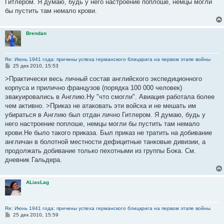
Гитлером. Я думаю, будь у него настроение поплоше, немцы могли
бы пустить там немало крови.
Brendan
Re: Июнь 1941 года: причины успеха германского блицкрига на первом этапе войны
С
25 дек 2010, 15:53
о
о
>Практически весь личный состав английского экспедиционного
б
корпуса и прилично французов (порядка 100 000 человек)
щ
е
эвакуировались в Англию.Ну "что смогли". Авиация работала более
н
чем активно. >Приказ не атаковать эти войска и не мешать им
и
е
убираться в Англию был отдан лично Гитлером. Я думаю, будь у
него настроение поплоше, немцы могли бы пустить там немало
крови.Не было такого приказа. Был приказ не тратить на добивание
англичан в болотной местности дефицитные танковые дивизии, а
продолжать добивание только пехотными из группы Бока. См.
дневник Гальдера.
ALiasLag
Re: Июнь 1941 года: причины успеха германского блицкрига на первом этапе войны
С
25 дек 2010, 15:59
о