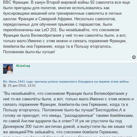
ВВС Франции. В канун Второй мировой войны 92 самолета все еще
были пригодны для полетов, многие использовались как
буксировщики мишеней или тренировочные самолеты в летных
школах Франции и Северной Африки. Несколько самолетов,
переделанных для обучения прыжкам с парашютом, были
переобозначены как LeO 201. Вы незабывайте, что союзником
Франции была Великобритания у неё то-же самолёты были, а вот,
только мало.Именно с этим можно и связать поражение Франции,
бомбила-бы она Германию, когда та в Польшу вторгалось.
Положение было-бы лучше!
ALiasLag
Re: Июнь 1941 года: причины успеха германского блицкрига на первом этапе войны
С
25 дек 2010, 13:01
о
о
"Вы незабывайте, что союзником Франции была Великобритания у
б
неё то-же самолёты были, а вот, только мало.Именно с этим можно и
щ
е
связать поражение Франции, бомбила-бы она Германию, когда та в
н
Польшу вторгалось. Положение было-бы лучше!"Бесподобно.А в
и
е
голову не приходит, что немцы, "раззадоренные" такими бомбёжками,
по самой Англии вдарили бы в ответ? И уж не упустили бы под
Дюнкерком 300 тысяч англичан домой, а выпустили бы им кишки той
же авиацией?Не забывайте, что союзники бомбили Германию,