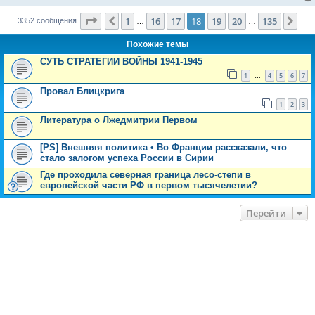
н
и
Страница
18
из
135
е
1
16
17
18
19
20
135
Пред.
Сле
3352 сообщения
…
…
Похожие темы
СУТЬ СТРАТЕГИИ ВОЙНЫ 1941-1945
1
4
5
6
7
…
Провал Блицкрига
1
2
3
Литература о Лжедмитрии Первом
[PS] Внешняя политика • Во Франции рассказали, что
стало залогом успеха России в Сирии
Где проходила северная граница лесо-степи в
европейской части РФ в первом тысячелетии?
Перейти