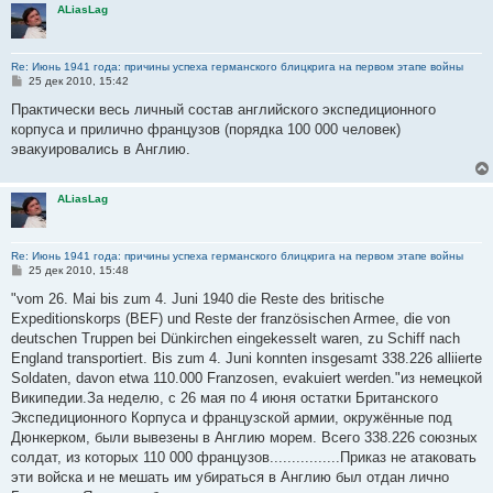
ALiasLag
Re: Июнь 1941 года: причины успеха германского блицкрига на первом этапе войны
С
25 дек 2010, 15:42
о
о
Практически весь личный состав английского экспедиционного
б
корпуса и прилично французов (порядка 100 000 человек)
щ
е
эвакуировались в Англию.
н
и
е
ALiasLag
Re: Июнь 1941 года: причины успеха германского блицкрига на первом этапе войны
С
25 дек 2010, 15:48
о
о
"vom 26. Mai bis zum 4. Juni 1940 die Reste des britische
б
Expeditionskorps (BEF) und Reste der französischen Armee, die von
щ
е
deutschen Truppen bei Dünkirchen eingekesselt waren, zu Schiff nach
н
England transportiert. Bis zum 4. Juni konnten insgesamt 338.226 alliierte
и
е
Soldaten, davon etwa 110.000 Franzosen, evakuiert werden."из немецкой
Википедии.За неделю, с 26 мая по 4 июня остатки Британского
Экспедиционного Корпуса и французской армии, окружённые под
Дюнкерком, были вывезены в Англию морем. Всего 338.226 союзных
солдат, из которых 110 000 французов................Приказ не атаковать
эти войска и не мешать им убираться в Англию был отдан лично