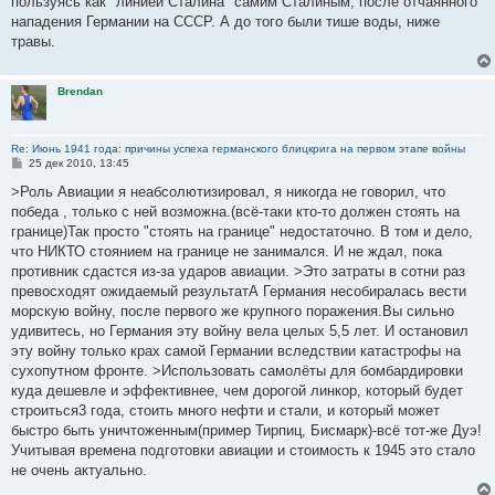
пользуясь как "линией Сталина" самим Сталиным, после отчаянного
нападения Германии на СССР. А до того были тише воды, ниже
травы.
Brendan
Re: Июнь 1941 года: причины успеха германского блицкрига на первом этапе войны
С
25 дек 2010, 13:45
о
о
>Роль Авиации я неабсолютизировал, я никогда не говорил, что
б
победа , только с ней возможна.(всё-таки кто-то должен стоять на
щ
е
границе)Так просто "стоять на границе" недостаточно. В том и дело,
н
что НИКТО стоянием на границе не занимался. И не ждал, пока
и
е
противник сдастся из-за ударов авиации. >Это затраты в сотни раз
превосходят ожидаемый результатА Германия несобиралась вести
морскую войну, после первого же крупного поражения.Вы сильно
удивитесь, но Германия эту войну вела целых 5,5 лет. И остановил
эту войну только крах самой Германии вследствии катастрофы на
сухопутном фронте. >Использовать самолёты для бомбардировки
куда дешевле и эффективнее, чем дорогой линкор, который будет
строиться3 года, стоить много нефти и стали, и который может
быстро быть уничтоженным(пример Тирпиц, Бисмарк)-всё тот-же Дуэ!
Учитывая времена подготовки авиации и стоимость к 1945 это стало
не очень актуально.