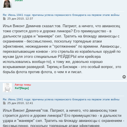
Joran
Re: Июнь 1941 года: причины успеха германского блицкрига на первом этапе войны
С
25 дек 2010, 12:37
о
о
Илья Виконт Демичев сказал:тов. Патриот, а ничего, что авианосец
б
тоже строится долго и дороже линкора? Его преимущество - в
щ
е
дальности удара и "маневре" сил. Тратить на блокаду авианосцы с
н
охранением - бессмысленно, поскольку торпедные атаки
и
е
эфективнее, неожиданнее и "тротяженнее" по времени. Авианосцы ,
перехватывающие конвои - это стрельба из корабельных орудий по
мухам (для этого специальные РЕЙДЕРЫ или крейсера
использовались вообще-то), к тому же, довольно хорошо
вскрываемая разведкой. Тирпиц и Бисмарк - это особый вопрос, это
борьба флота против флота, о чем я и писал.
Автор темы
Xel'[Naga]
Re: Июнь 1941 года: причины успеха германского блицкрига на первом этапе войны
С
25 дек 2010, 12:41
о
о
Илья Виконт Демичев"тов. Патриот, а ничего, что авианосец тоже
б
строится долго и дороже линкора? Его преимущество - в дальности
щ
е
удара и "маневре" сил. Тратить на блокаду авианосцы с охранением -
н
бессмысленно, поскольку торпедные атаки эфективнее,
и