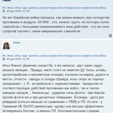
Re: Июнь 1941 года: причины успеха германского блицкрига на первом этапе войны
С
25 дек 2010, 12:15
о
о
Но вот Корейская война показала, как можно воевать при господстве
б
противника в воздухе. 64 ИАК - это, конено, круто, но полторы сотни
щ
е
самолётов с большими ограничениями в зоне действия - это не сила
н
супротив тысячи с гаком американских самолётов.
и
е
Joran
Re: Июнь 1941 года: причины успеха германского блицкрига на первом этапе войны
С
25 дек 2010, 12:20
о
о
Илья Виконт Демичев сказал:Ну, я же написал, круг каких задач
б
решала авиация.. Правда, никто этого не заметил:(((( Тылы, штабы,
щ
е
артиллерийские и минометные позиции, колонны на марше, дороги и
н
мосты, отчасти - заводы и склады (правда, коль скоро их хорошо
и
е
прикрывают...). И - истребители с перехватчиками - прикрытие от
соответствующих действий противника как войск, так и тылов-
заводов-городов... Авианосцы - ударные силы флота - при борьбе
против флота же и при десантных операциях. Блокада - дело рук
рейдеров (сильно меньше по сравнению с ПМВ) и ПЛ. Кстати - у
Германии НЕ БЫЛО авианосцев, однако она весьма эффективно
блокировала Англию, и именно ПЛ. Континентальным странам