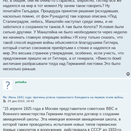
Но, в общем, они не очень-то старались. Вероятно, Гитлер всё же
н
надеялся на мир в тот момент.Ну зачем такое говорить? Ну
и
е
почитайте Гальдера. Процедура принятия решения (исходившая,
насколько помню, от фон Руншдета) там хорошо описана.>Под
Сталинградом, небось, Манштейн наступал среди зимы, и не
заботился о сохранности танков.А там были болота? Условия были
сильно другими. У Манштейна не было необходимости через неделю
же начинать главную операцию войны.>Я хочу только сказать, что
такой способ ведения войны объясняется благодушием Гитлера,
который считал союзников припёртыми к стенке и надеялся на
мир.Это весьма странное утверждение, особенно, если учесть, что
предложение пришло не от Гитлера, а от генерала. >Вместо бомб
англичане разбрасывали тогда над Германией листовки.Это было
несколько раньше.
pcholka
Re: Июнь 1941 года: причины успеха германского блицкрига на первом этапе войны
С
25 дек 2010, 16:42
о
о
"15 апреля 1925 года в Москве представители советских ВВС и
б
Военного министерства Германии подписали договор о создании
щ
е
авиационной школы. Эта немецкая военная авиационная школа, в
н
которой также проводились испытания новых типов германских
и
е
боевых самолетов и вооружения, действовала в СССР до 1933-го.