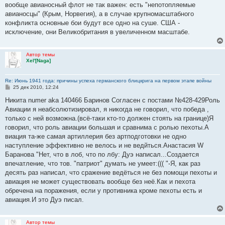
вообще авианосный флот не так важен: есть "непотопляемые
авианосцы" (Крым, Норвегия), а в случае крупномасштабного
конфликта основные бои будут все одно на суше. США -
исключение, они Великобритания в увеличенном масштабе.
Автор темы
Xel'[Naga]
Re: Июнь 1941 года: причины успеха германского блицкрига на первом этапе войны
С
25 дек 2010, 12:24
о
о
Никита numer aka 140466 Баринов Согласен с постами №428-429Роль
б
Авиации я неабсолютизировал, я никогда не говорил, что победа ,
щ
е
только с ней возможна.(всё-таки кто-то должен стоять на границе)Я
н
говорил, что роль авиации большая и сравнима с ролью пехоты.А
и
е
виация та-же самая артиллерия без артподготовки не одно
наступление эффективно не велось и не ведйться.Анастасия W
Баранова "Нет, что в лоб, что по лбу: Дуэ написал...Создается
впечатление, что тов. "патриот" думать не умеет:((( "-Я, как раз
десять раз написал, что сражение ведёться не без помощи пехоты и
авиация не может существовать вообще без неё.Как и пехота
обречена на поражения, если у противника кроме пехоты есть и
авиация.И это Дуэ писал.
Автор темы