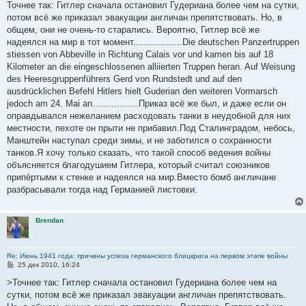
о
Точнее так: Гитлер сначала остановил Гудериана более чем на сутки,
б
потом всё же приказал эвакуации англичан препятствовать. Но, в
щ
е
общем, они не очень-то старались. Вероятно, Гитлер всё же
н
надеялся на мир в тот момент..................Die deutschen Panzertruppen
и
е
stiessen von Abbeville in Richtung Calais vor und kamen bis auf 18
Kilometer an die eingeschlossenen alliierten Truppen heran. Auf Weisung
des Heeresgruppenführers Gerd von Rundstedt und auf den
ausdrücklichen Befehl Hitlers hielt Guderian den weiteren Vormarsch
jedoch am 24. Mai an.................Приказ всё же был, и даже если он
оправдывался нежеланием расходовать танки в неудобной для них
местности, пехоте он прыти не прибавил.Под Сталинградом, небось,
Манштейн наступал среди зимы, и не заботился о сохранности
танков.Я хочу только сказать, что такой способ ведения войны
объясняется благодушием Гитлера, который считал союзников
припёртыми к стенке и надеялся на мир.Вместо бомб англичане
разбрасывали тогда над Германией листовки.
Brendan
Re: Июнь 1941 года: причины успеха германского блицкрига на первом этапе войны
С
25 дек 2010, 16:24
о
о
>Точнее так: Гитлер сначала остановил Гудериана более чем на
б
сутки, потом всё же приказал эвакуации англичан препятствовать.
щ
е