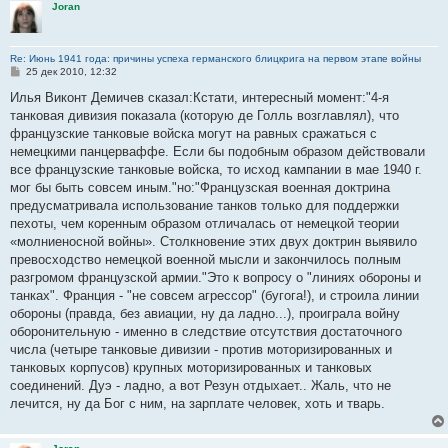
Joran
Re: Июнь 1941 года: причины успеха германского блицкрига на первом этапе войны
С
25 дек 2010, 12:32
о
о
Илья Виконт Демичев сказал:Кстати, интересный момент:"4-я
б
танковая дивизия показала (которую де Голль возглавлял), что
щ
е
французские танковые войска могут на равных сражаться с
н
немецкими панцерваффе. Если бы подобным образом действовали
и
е
все французские танковые войска, то исход кампании в мае 1940 г.
мог бы быть совсем иным."но:"Французская военная доктрина
предусматривала использование танков только для поддержки
пехоты, чем коренным образом отличалась от немецкой теории
«молниеносной войны». Столкновение этих двух доктрин выявило
превосходство немецкой военной мысли и закончилось полным
разгромом французской армии."Это к вопросу о "линиях обороны и
танках". Франция - "не совсем агрессор" (бугога!), и строила линии
обороны (правда, без авиации, ну да ладно...), проиграла войну
оборонительную - именно в следствие отсутствия достаточного
числа (четыре танковые дивизии - против моторизированных и
танковых корпусов) крупных моторизированных и танковых
соединений. Дуэ - ладно, а вот Резун отдыхает.. Жаль, что не
лечится, ну да Бог с ним, на зарплате человек, хоть и тварь.