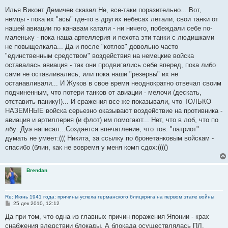
о
о
Илья Виконт Демичев сказал:Не, все-таки поразительно... Вот,
б
немцы - пока их "асы" где-то в других небесах летали, свои танки от
щ
е
нашей авиации по канавам катали - ни ничего, побеждали себе по-
н
маленьку - пока наша артеллерия и пехота эти танки с людишками
и
е
не повыщелкала... Да и после "котлов" довольно часто
"единственным средством" воздействия на немецкие войска
оставалась авиация - так они продвигались себе вперед, пока либо
сами не оставливались, или пока наши "резервы" их не
останавливали... И Жуков в свое время неоднократно отвечал своим
подчиненным, что потери танков от авиации - мелочи (дескать,
отставить панику!)... И сражения все же показывали, что ТОЛЬКО
НАЗЕМНЫЕ войска серьезно оказывают воздействие на противника -
авиация и артиллерия (и флот) им помогают... Нет, что в лоб, что по
лбу: Дуэ написал...Создается впечатление, что тов. "патриот"
думать не умеет:((( Никита, за ссылку по бронетанковым войскам -
спасибо (блин, как не вовремя у меня комп сдох:(((()
Brendan
Re: Июнь 1941 года: причины успеха германского блицкрига на первом этапе войны
С
25 дек 2010, 12:12
о
о
Да при том, что одна из главных причин поражения Японии - крах
б
снабжения вледствии блокады. А блокада осуществлялась ПЛ.
щ