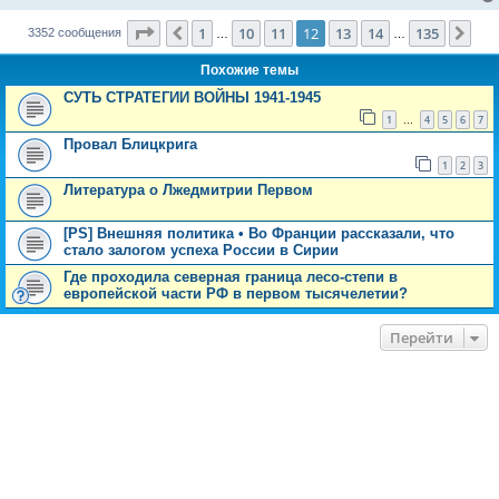
Страница
12
из
135
1
10
11
12
13
14
135
Пред.
Сле
3352 сообщения
…
…
Похожие темы
СУТЬ СТРАТЕГИИ ВОЙНЫ 1941-1945
1
4
5
6
7
…
Провал Блицкрига
1
2
3
Литература о Лжедмитрии Первом
[PS] Внешняя политика • Во Франции рассказали, что
стало залогом успеха России в Сирии
Где проходила северная граница лесо-степи в
европейской части РФ в первом тысячелетии?
Перейти