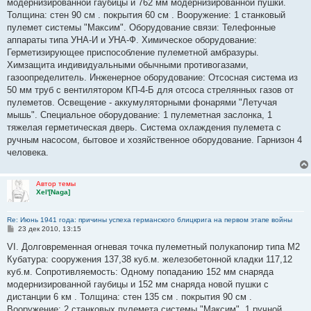
модернизированной гаубицы и 762 мм модернизированной пушки.
Толщина: стен 90 см . покрытия 60 см . Вооружение: 1 станковый
пулемет системы "Максим". Оборудование связи: Телефонные
аппараты типа УНА-И и УНА-Ф. Химическое оборудование:
Герметизирующее приспособление пулеметной амбразуры.
Химзащита индивидуальными обычными противогазами,
газоопределитель. Инженерное оборудование: Отсосная система из
50 мм труб с вентилятором КП-4-Б для отсоса стрелянных газов от
пулеметов. Освещение - аккумуляторными фонарями "Летучая
мышь". Специальное оборудование: 1 пулеметная заслонка, 1
тяжелая герметическая дверь. Система охлаждения пулемета с
ручным насосом, бытовое и хозяйственное оборудование. Гарнизон 4
человека.
Автор темы
Xel'[Naga]
Re: Июнь 1941 года: причины успеха германского блицкрига на первом этапе войны
С
23 дек 2010, 13:15
о
о
VI. Долговременная огневая точка пулеметный полукапонир типа М2
б
Кубатура: сооружения 137,38 куб.м. железобетонной кладки 117,12
щ
е
куб.м. Сопротивляемость: Одному попаданию 152 мм снаряда
н
модернизированной гаубицы и 152 мм снаряда новой пушки с
и
е
дистанции 6 км . Толщина: стен 135 см . покрытия 90 см .
Вооружение: 2 станковых пулемета системы "Максим", 1 ручной