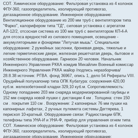
СОТ. Химическое оборудование: Фильтровая установка из 4 колонок
ФПУ-360, газоопределитель, изолирующий противогаз,
дегазационное оборудование. Инженерное оборудование:
Вентиляционное оборудование из 200 мм труб с вентилятором типа
"Фарко", калорифером типа "ГД", силовая установка с агрегатом
АЛ-12/2, отсосная система из 100 мм труб с вентилятором КП-4-А
для отсоса вредностей из силового помещения, освещение -
аккумуляторными и фонарями "Летучая мышь". Специальное
оборудование: 2 ружейных заслонки, броневая дверь, тяжелые и
легкие герметические двери, железная решетчатая дверь, бытовое и
хозяйственное оборудование. Гарнизон 20 человек. Начальник
Инженерного Управления РККА комдив Михайлин Военный комиссар
Инженерного Управления РККА майор /подпись неразборчива/
28.8.38 источник: РГВА. фонд 36967, опись 1, дело 54 Рефераты VIII.
Орудийный полукапонир типа ОПК Кубатура: сооружения 420,00
куб.м. железобетонной кладки 329,10 куб.м. Сопротивляемость:
Одному попаданию 203 мм снаряда модернизированной гаубицы и
152 мм снаряда новой пушки с дистанции 4 км . Толщина: стен 150
см . покрытия 110 см . Вооружение: 2 капонирных 76 мм пушки на
капонирных лафетах, 2 ручных пулемета системы Дегтярева, 1
перископ 10-кратный. Оборудование связи: Радиостанции 6ПК,
телефоны типа УНА-И и УНА-Ф, прибор для управления огнем типа
СОТ. Химическое оборудование: Фильтровая установка из 4 колонок
ФПУ-360, газоопределитель, изолирующий противогаз,
дегазационное оборудование. Инженерное оборудование: