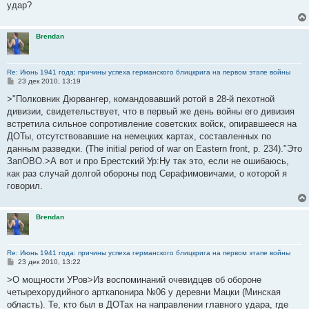
удар?
Brendan
Re: Июнь 1941 года: причины успеха германского блицкрига на первом этапе войны
С
23 дек 2010, 13:19
о
о
>"Полковник Дюрвангер, командовавший ротой в 28-й пехотной
б
дивизии, свидетельствует, что в первый же день войны его дивизия
щ
е
встретила сильное сопротивление советских войск, опиравшееся на
н
ДОТы, отсутствовавшие на немецких картах, составленных по
и
е
данным разведки. (The initial period of war on Eastern front, p. 234)."Это
ЗапОВО.>А вот и про Брестский Ур:Ну так это, если не ошибаюсь,
как раз случай долгой обороны под Серафимовичами, о которой я
говорил.
Brendan
Re: Июнь 1941 года: причины успеха германского блицкрига на первом этапе войны
С
23 дек 2010, 13:22
о
о
>О мощности УРов>Из воспоминаний очевидцев об обороне
б
четырехорудийного арткапонира №06 у деревни Мацки (Минская
щ
е
область). Те, кто был в ДОТах на направлении главного удара, где