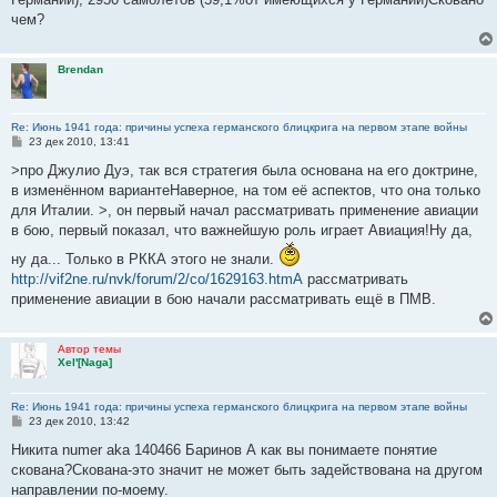
и
е
чем?
Brendan
Re: Июнь 1941 года: причины успеха германского блицкрига на первом этапе войны
С
23 дек 2010, 13:41
о
о
>про Джулио Дуэ, так вся стратегия была основана на его доктрине,
б
в изменённом вариантеНаверное, на том её аспектов, что она только
щ
е
для Италии. >, он первый начал рассматривать применение авиации
н
в бою, первый показал, что важнейшую роль играет Авиация!Ну да,
и
е
ну да... Только в РККА этого не знали.
http://vif2ne.ru/nvk/forum/2/co/1629163.htmА
рассматривать
применение авиации в бою начали рассматривать ещё в ПМВ.
Автор темы
Xel'[Naga]
Re: Июнь 1941 года: причины успеха германского блицкрига на первом этапе войны
С
23 дек 2010, 13:42
о
о
Никита numer aka 140466 Баринов А как вы понимаете понятие
б
скована?Скована-это значит не может быть задействована на другом
щ
е
направлении по-моему.