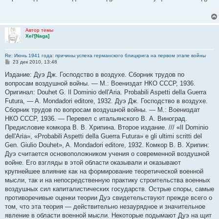
б
щ
е
н
и
Автор темы
е
Xel'[Naga]
Re: Июнь 1941 года: причины успеха германского блицкрига на первом этапе войны
С
23 дек 2010, 13:48
о
о
Издание: Дуэ Дж. Господство в воздухе. Сборник трудов по
б
вопросам воздушной войны. — М.: Воениздат НКО СССР, 1936.
щ
е
Оригинал: Douhet G. Il Dominio dell'Aria. Probabili Aspetti della Guerra
н
Futura, — A. Mondadori editore, 1932. Дуэ Дж. Господство в воздухе.
и
е
Сборник трудов по вопросам воздушной войны. — М.: Воениздат
НКО СССР, 1936. — Перевел с итальянского В. А. Виноград.
Предисловие комкора В. В. Хрипина. Второе издание. /// «Il Dominio
dell'Aria», «Probabili Aspetti della Guerra Futura» e gli ultimi scritti del
Gen. Giulio Douhet», A. Mondadori editore, 1932. Комкор В. В. Хрипин:
Дуэ считается основоположником учения о современной воздушной
войне. Его взгляды в этой области оказывали и оказывают
крупнейшее влияние как на формирование теоретической военной
мысли, так и на непосредственную практику строительства военных
воздушных сил капиталистических государств. Острые споры, самые
противоречивые оценки теории Дуэ свидетельствуют прежде всего о
том, что эта теория — действительно незаурядное и значительное
явление в области военной мысли. Некоторые подымают Дуэ на щит