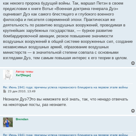
как некоего пророка будущей войны. Так, маршал Петэн в своем
предисловии к книге Вотье «Военная доктрина генерала Дуэ»
оценивает Дуэ как самого блестящего и глубокого военного
философа и писателя современной эпохи. Практическая же
деятельность по развитию воздушных вооружений, проводимая в
крупнейших зарубежных государствах, — бурное развитие
бомбардировочной авиации, резкое повышение значимости
воздушных вооружений в общей системе вооруженных сил, создание
независимых воздушных армий, образование воздушных
министерств — в значительной степени совпала с основными
взглядами Дуэ, тем самым повышая интерес к его теории в целом.
Автор темы
Xel'[Naga]
Re: Июнь 1941 года: причины успеха германского блицкрига на первом этапе войны
С
23 дек 2010, 13:49
о
о
Незнали Дуэ?Это вы неможете всё знать, так, что ненадо отвечать
б
на некоторые посты, раз незнаете.
щ
е
н
и
Brendan
е
Re: Июнь 1941 года: причины успеха германского блицкрига на первом этапе войны