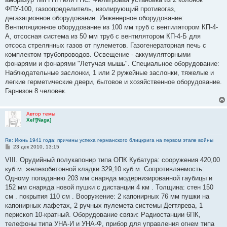
ФПУ-100, газоопределитель, изолирующий противогаз,
дегазационное оборудование. Инженерное оборудование:
Вентиляционное оборудование из 100 мм труб с вентилятором КП-4-
А, отсосная система из 50 мм труб с вентилятором КП-4-Б для
отсоса стрелянных газов от пулеметов. Газогенераторная печь с
комплектом трубопроводов. Освещение - аккумуляторными
фонарями и фонарями "Летучая мышь". Специальное оборудование:
Наблюдательные заслонки, 1 или 2 ружейные заслонки, тяжелые и
легкие герметические двери, бытовое и хозяйственное оборудование.
Гарнизон 8 человек.
Автор темы
Xel'[Naga]
Re: Июнь 1941 года: причины успеха германского блицкрига на первом этапе войны
С
23 дек 2010, 13:15
о
о
VIII. Орудийный полукапонир типа ОПК Кубатура: сооружения 420,00
б
куб.м. железобетонной кладки 329,10 куб.м. Сопротивляемость:
щ
е
Одному попаданию 203 мм снаряда модернизированной гаубицы и
н
152 мм снаряда новой пушки с дистанции 4 км . Толщина: стен 150
и
е
см . покрытия 110 см . Вооружение: 2 капонирных 76 мм пушки на
капонирных лафетах, 2 ручных пулемета системы Дегтярева, 1
перископ 10-кратный. Оборудование связи: Радиостанции 6ПК,
телефоны типа УНА-И и УНА-Ф, прибор для управления огнем типа