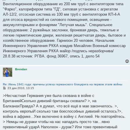
Вентиляционное оборудование из 200 мм труб с вентилятором типа
"Фарко", калорифером типа "ГД", силовая установка с агрегатом
АЛ-12/2, отсосная система из 100 мм труб с вентилятором КП-4-А
для отсоса вредностей из силового помещения, освещение -
аккумуляторными и фонарями "Летучая мышь". Специальное
оборудование: 2 ружейных заслонки, броневая дверь, тяжелые и
легкие герметические двери, железная решетчатая дверь, бытовое и
хозяйственное оборудование. Гарнизон 20 человек. Начальник
Инженерного Управления РККА комдив Михайлин Военный комиссар
Инженерного Управления РККА майор /подпись неразборчива/
28.8.38 источник: РГВА. фонд 36967, опись 1, дело 54
Brendan
Re: Июнь 1941 года: причины успеха германского блицкрига на первом этапе войны
С
23 дек 2010, 13:15
о
о
>Несчастная Германия уже была скована в войне с
б
БританиейСколько дивизий британцы сковали? >, на
щ
е
БалканахПравда? А я думал, что всё ещё в мае закончилось. >,
н
контроль европыИ сколько там боеспособных дивизий осталось?>,
и
е
война в африке...Уже включено в войну с Англией. Не повторяйтесь.
> Немцы не дураки чтобы на нас нападать просто так...явно
превентивный ударА Наполеон - дурак? Или тоже превентивный