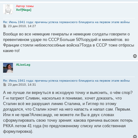
Автор темы
Xel'[Naga]
Re: Июнь 1941 года: причины успеха германского блицкрига на первом этапе войны
С
23 дек 2010, 14:27
о
о
Вообще во все немецкие генералы и немецкие солдаты говорили о
б
превентивном ударе по СССР.Больше 50%орудий и миномётов. во
щ
е
Франции стояли небоеспособные войска?Тогда в СССР тоже отбросы
н
какие-то!
и
е
ALiasLag
Re: Июнь 1941 года: причины успеха германского блицкрига на первом этапе войны
С
23 дек 2010, 14:31
о
о
А не лучше ли вернуться в исходную точку и выяснить, о чём спор?
б
Г-н патриот Сливин, насколько я понимаю, хочет доказать, что
щ
е
Сталин всё же разрушил линию Сталина, и Гитлер по этому
н
догадался, что Сталин хочет на него напасть и напал сам. Первым.
и
е
Или я не прав?Александр, не можете ли Вы в двух словах
сформулировать свою точку зрения: какова причина высоких потерь
РККА летом 41 года (по предложенному списку или собственная
формулировка).