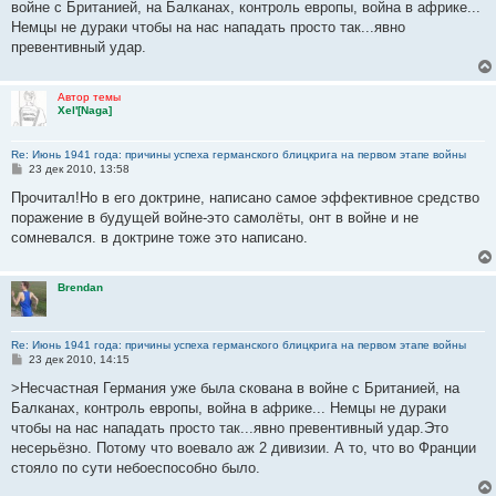
войне с Британией, на Балканах, контроль европы, война в африке...
щ
е
Немцы не дураки чтобы на нас нападать просто так...явно
н
превентивный удар.
и
е
Автор темы
Xel'[Naga]
Re: Июнь 1941 года: причины успеха германского блицкрига на первом этапе войны
С
23 дек 2010, 13:58
о
о
Прочитал!Но в его доктрине, написано самое эффективное средство
б
поражение в будущей войне-это самолёты, онт в войне и не
щ
е
сомневался. в доктрине тоже это написано.
н
и
е
Brendan
Re: Июнь 1941 года: причины успеха германского блицкрига на первом этапе войны
С
23 дек 2010, 14:15
о
о
>Несчастная Германия уже была скована в войне с Британией, на
б
Балканах, контроль европы, война в африке... Немцы не дураки
щ
е
чтобы на нас нападать просто так...явно превентивный удар.Это
н
несерьёзно. Потому что воевало аж 2 дивизии. А то, что во Франции
и
е
стояло по сути небоеспособно было.