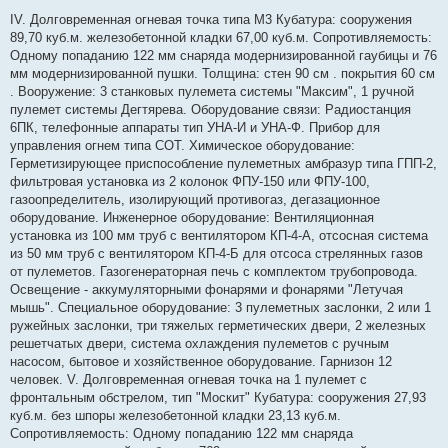
о
о
IV. Долговременная огневая точка типа М3 Кубатура: сооружения
б
89,70 куб.м. железобетонной кладки 67,00 куб.м. Сопротивляемость:
щ
е
Одному попаданию 122 мм снаряда модернизированной гаубицы и 76
н
мм модернизированной пушки. Толщина: стен 90 см . покрытия 60 см
и
е
. Вооружение: 3 станковых пулемета системы "Максим", 1 ручной
пулемет системы Дегтярева. Оборудование связи: Радиостанция
6ПК, телефонные аппараты тип УНА-И и УНА-Ф. Прибор для
управления огнем типа СОТ. Химическое оборудование:
Герметизирующее приспособление пулеметных амбразур типа ГПП-2,
фильтровая установка из 2 колонок ФПУ-150 или ФПУ-100,
газоопределитель, изолирующий противогаз, дегазационное
оборудование. Инженерное оборудование: Вентиляционная
установка из 100 мм труб с вентилятором КП-4-А, отсосная система
из 50 мм труб с вентилятором КП-4-Б для отсоса стрелянных газов
от пулеметов. Газогенераторная печь с комплектом трубопровода.
Освещение - аккумуляторными фонарями и фонарями "Летучая
мышь". Специальное оборудование: 3 пулеметных заслонки, 2 или 1
ружейных заслонки, три тяжелых герметических двери, 2 железных
решетчатых двери, система охлаждения пулеметов с ручным
насосом, бытовое и хозяйственное оборудование. Гарнизон 12
человек. V. Долговременная огневая точка на 1 пулемет с
фронтальным обстрелом, тип "Москит" Кубатура: сооружения 27,93
куб.м. без шпоры железобетонной кладки 23,13 куб.м.
Сопротивляемость: Одному попаданию 122 мм снаряда