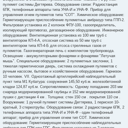
пулемет системы Дегтярева. Оборудование связи: Радиостанция
6ПК, телефонные аппараты типа УНА-И и УНА-Ф. Прибор для
управления огнем пулеметов типа "СОТ". Химическое оборудование:
Герметизирующее приспособление пулеметных амбразур типа ГПП-2.
Фильтровая установка из 2 колонок ФПУ-100, газоопределитель,
изолирующий противогаз, дегазационное оборудование. Инженерное
оборудование: Вентиляционная установка из 100 мм труб с
вентилятором КП-4-А, отсосная система из 50 мм труб с
вентилятором типа КП-4-Б для отсоса стрелянных газов от
пулеметов. Газогенераторная печь с комплектом трубопровода.
Освещение - аккумуляторными фонарями и фонарями "Летучая
мышь". Специальное оборудование: 2 пулеметных заслонки, 1
тяжелая герметическая дверь, система охлаждения пулеметов с
ручным насосом, бытовое и хозяйственное оборудование. Гарнизон
10 человек. VII. Одноэтажный артиллерийский наблюдательный
пункт типа М1 Кубатура: сооружения 145,50 куб.м. железобетонной
кладки 124,87 куб.м. Сопротивляемость: Одному попаданию 203 мм
снаряда модернизированной гаубицы и 152 мм модернизированной
пушки с дистанции 4 км . Толщина: стен 150 см . покрытия 110 см .
Вооружение: 1 ручной пулемет системы Дегтярева, 1 перископ 10-
кратный, 3 стереотрубы. Оборудование связи: 2 радиостанции 6ПК, 2
телефонных аппарата типа УНА-И и УНА-Ф - один телефонный
аппарат; прибор для управления огнем тип СОТ. Химическое
оборудование: Герметизирующее приспособление наблюдательных
амбразур тип ГПН или ГПС. Фильтровая установка из 2 колонок