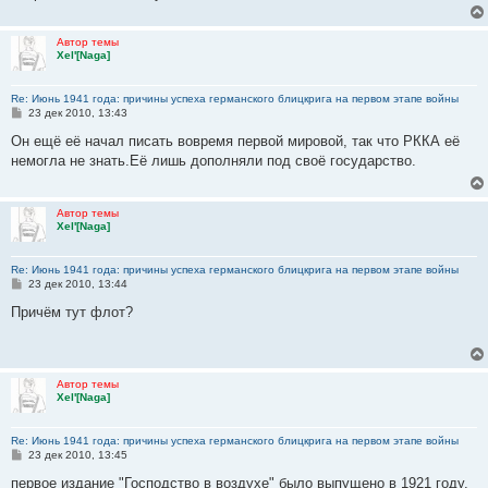
н
и
е
Автор темы
Xel'[Naga]
Re: Июнь 1941 года: причины успеха германского блицкрига на первом этапе войны
С
23 дек 2010, 13:43
о
о
Он ещё её начал писать вовремя первой мировой, так что РККА её
б
немогла не знать.Её лишь дополняли под своё государство.
щ
е
н
и
Автор темы
е
Xel'[Naga]
Re: Июнь 1941 года: причины успеха германского блицкрига на первом этапе войны
С
23 дек 2010, 13:44
о
о
Причём тут флот?
б
щ
е
н
и
Автор темы
е
Xel'[Naga]
Re: Июнь 1941 года: причины успеха германского блицкрига на первом этапе войны
С
23 дек 2010, 13:45
о
о
первое издание "Господство в воздухе" было выпущено в 1921 году.