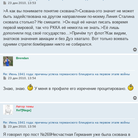
С
23 дек 2010, 13:53
о
о
>А как вы понимаете понятие скована?>Скована-это значит не может
б
быть задействована на другом направлении по-моему.Линия Сталина
щ
е
сковала столько? Не смешите. >Он ещё её начал писать вовремя
н
первой мировой, так что РККА её немогла не знать.>Её лишь
и
е
дополняли под своё государство...>Причём тут флот?Как видим,
знатоков значения авиации и без Дуэ хватало. Вот только воевать
одними стратег.бомберами никто не собирался.
Brendan
Re: Июнь 1941 года: причины успеха германского блицкрига на первом этапе войны
С
23 дек 2010, 13:54
о
о
Знаю, знаю.
У меня в профиле его изречение процитировано.
б
щ
е
н
и
Автор темы
е
Xel'[Naga]
Re: Июнь 1941 года: причины успеха германского блицкрига на первом этапе войны
С
23 дек 2010, 13:56
о
о
Я говорил про пост №269Несчастная Германия уже была скована в
б