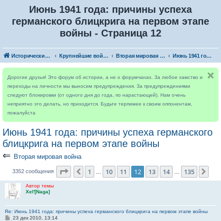
Июнь 1941 года: причины успеха
германского блицкрига на первом этапе
войны - Страница 12
Исторический форум
Крупнейшие войны
Вторая мировая война
Июнь 1941 года: причины успеха германского блицкрига на первом этапе войны
Дорогие друзья! Это форум об истории, а не о форумчанах. За любое хамство и
переходы на личности мы выносим предупреждения. За предупреждениями
следуют блокировки (от одного дня до года, по нарастающей). Нам очень
неприятно это делать, но приходится. Будьте терпимее к своим оппонентам,
пожалуйста
Июнь 1941 года: причины успеха германского
блицкрига на первом этапе войны
⇐
Вторая мировая война
Страница
12
из
135
1
10
11
12
13
14
135
Пред.
Сле
3352 сообщения
…
…
Автор темы
Xel'[Naga]
Re: Июнь 1941 года: причины успеха германского блицкрига на первом этапе войны
С
23 дек 2010, 13:14