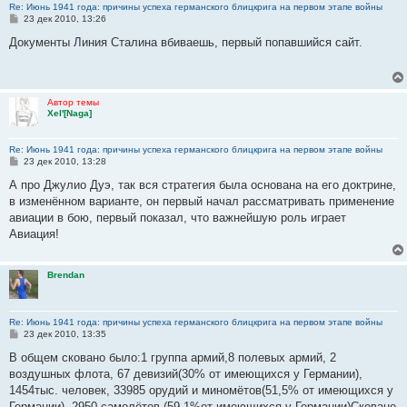
Re: Июнь 1941 года: причины успеха германского блицкрига на первом этапе войны
С
23 дек 2010, 13:26
о
о
Документы Линия Сталина вбиваешь, первый попавшийся сайт.
б
щ
е
н
и
Автор темы
е
Xel'[Naga]
Re: Июнь 1941 года: причины успеха германского блицкрига на первом этапе войны
С
23 дек 2010, 13:28
о
о
А про Джулио Дуэ, так вся стратегия была основана на его доктрине,
б
в изменённом варианте, он первый начал рассматривать применение
щ
е
авиации в бою, первый показал, что важнейшую роль играет
н
Авиация!
и
е
Brendan
Re: Июнь 1941 года: причины успеха германского блицкрига на первом этапе войны
С
23 дек 2010, 13:35
о
о
В общем сковано было:1 группа армий,8 полевых армий, 2
б
воздушных флота, 67 девизий(30% от имеющихся у Германии),
щ
е
1454тыс. человек, 33985 орудий и миномётов(51,5% от имеющихся у
н
Германии), 2950 самолётов (59,1%от имеющихся у Германии)Сковано