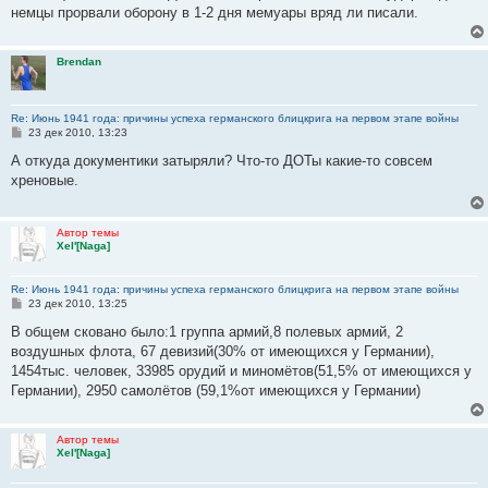
н
немцы прорвали оборону в 1-2 дня мемуары вряд ли писали.
и
е
Brendan
Re: Июнь 1941 года: причины успеха германского блицкрига на первом этапе войны
С
23 дек 2010, 13:23
о
о
А откуда документики затыряли? Что-то ДОТы какие-то совсем
б
хреновые.
щ
е
н
и
Автор темы
е
Xel'[Naga]
Re: Июнь 1941 года: причины успеха германского блицкрига на первом этапе войны
С
23 дек 2010, 13:25
о
о
В общем сковано было:1 группа армий,8 полевых армий, 2
б
воздушных флота, 67 девизий(30% от имеющихся у Германии),
щ
е
1454тыс. человек, 33985 орудий и миномётов(51,5% от имеющихся у
н
Германии), 2950 самолётов (59,1%от имеющихся у Германии)
и
е
Автор темы
Xel'[Naga]