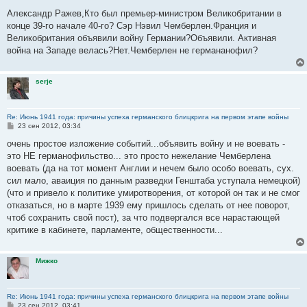
о
о
Александр Ражев,Кто был премьер-министром Великобритании в
б
конце 39-го начале 40-го? Сэр Нэвил Чемберлен.Франция и
щ
е
Великобритания объявили войну Германии?Объявили. Активная
н
война на Западе велась?Нет.Чемберлен не германанофил?
и
е
serje
Re: Июнь 1941 года: причины успеха германского блицкрига на первом этапе войны
С
23 сен 2012, 03:34
о
о
очень простое изложение событий...объявить войну и не воевать -
б
это НЕ германофильство... это просто нежелание Чемберлена
щ
е
воевать (да на тот момент Англии и нечем было особо воевать, сух.
н
сил мало, аваиция по данным разведки Генштаба уступала немецкой)
и
е
(что и привело к политике умиротворения, от которой он так и не смог
отказаться, но в марте 1939 ему пришлось сделать от нее поворот,
чтоб сохранить свой пост), за что подвергался все нарастающей
критике в кабинете, парламенте, общественности...
Мижко
Re: Июнь 1941 года: причины успеха германского блицкрига на первом этапе войны
С
23 сен 2012, 03:41