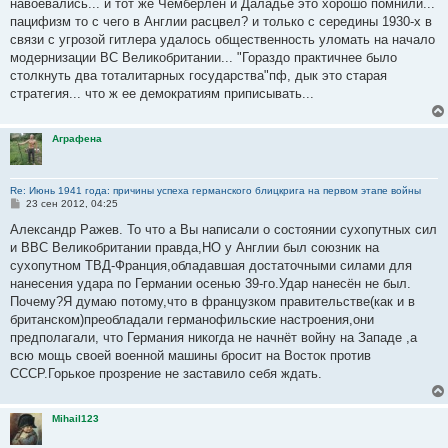
навоевались... и тот же Чемберлен и Даладье это хорошо помнили...
пацифизм то с чего в Англии расцвел? и только с середины 1930-х в
связи с угрозой гитлера удалось общественность уломать на начало
модернизации ВС Великобритании... "Гораздо практичнее было
столкнуть два тоталитарных государства"пф, дык это старая
стратегия... что ж ее демократиям приписывать...
Аграфена
Re: Июнь 1941 года: причины успеха германского блицкрига на первом этапе войны
С
23 сен 2012, 04:25
о
о
Александр Ражев. То что а Вы написали о состоянии сухопутных сил
б
и ВВС Великобритании правда,НО у Англии был союзник на
щ
е
сухопутном ТВД-Франция,обладавшая достаточными силами для
н
нанесения удара по Германии осенью 39-го.Удар нанесён не был.
и
е
Почему?Я думаю потому,что в французком правительстве(как и в
британском)преобладали германофильские настроения,они
предполагали, что Германия никогда не начнёт войну на Западе ,а
всю мощь своей военной машины бросит на Восток против
СССР.Горькое прозрение не заставило себя ждать.
Mihail123