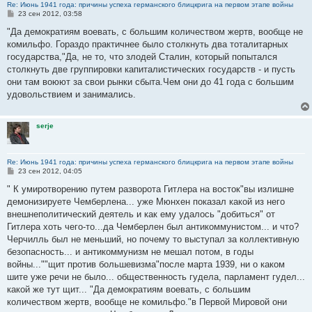
Re: Июнь 1941 года: причины успеха германского блицкрига на первом этапе войны
С
23 сен 2012, 03:58
о
о
"Да демократиям воевать, с большим количеством жертв, вообще не
б
комильфо. Гораздо практичнее было столкнуть два тоталитарных
щ
е
государства,"Да, не то, что злодей Сталин, который попытался
н
столкнуть две группировки капиталистических государств - и пусть
и
е
они там воюют за свои рынки сбыта.Чем они до 41 года с большим
удовольствием и занимались.
serje
Re: Июнь 1941 года: причины успеха германского блицкрига на первом этапе войны
С
23 сен 2012, 04:05
о
о
" К умиротворению путем разворота Гитлера на восток"вы излишне
б
демонизируете Чемберлена... уже Мюнхен показал какой из него
щ
е
внешнеполитический деятель и как ему удалось "добиться" от
н
Гитлера хоть чего-то...да Чемберлен был антикоммунистом... и что?
и
е
Черчилль был не меньший, но почему то выступал за коллективную
безопасность... и антикоммунизм не мешал потом, в годы
войны...""щит против большевизма"после марта 1939, ни о каком
шите уже речи не было... общественность гудела, парламент гудел...
какой же тут щит... "Да демократиям воевать, с большим
количеством жертв, вообще не комильфо."в Первой Мировой они