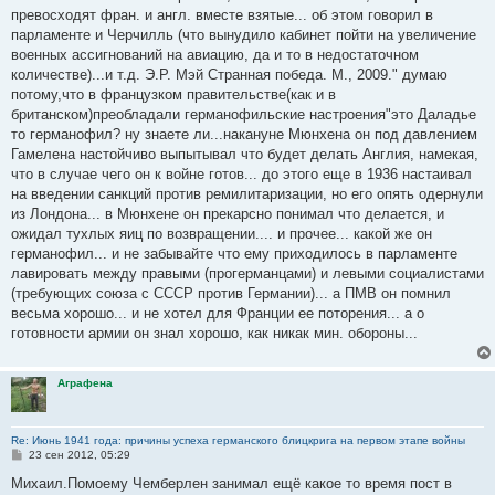
превосходят фран. и англ. вместе взятые... об этом говорил в
парламенте и Черчилль (что вынудило кабинет пойти на увеличение
военных ассигнований на авиацию, да и то в недостаточном
количестве)...и т.д. Э.Р. Мэй Странная победа. М., 2009." думаю
потому,что в французком правительстве(как и в
британском)преобладали германофильские настроения"это Даладье
то германофил? ну знаете ли...накануне Мюнхена он под давлением
Гамелена настойчиво выпытывал что будет делать Англия, намекая,
что в случае чего он к войне готов... до этого еще в 1936 настаивал
на введении санкций против ремилитаризации, но его опять одернули
из Лондона... в Мюнхене он прекарсно понимал что делается, и
ожидал тухлых яиц по возвращении.... и прочее... какой же он
германофил... и не забывайте что ему приходилось в парламенте
лавировать между правыми (прогерманцами) и левыми социалистами
(требующих союза с СССР против Германии)... а ПМВ он помнил
весьма хорошо... и не хотел для Франции ее поторения... а о
готовности армии он знал хорошо, как никак мин. обороны...
Аграфена
Re: Июнь 1941 года: причины успеха германского блицкрига на первом этапе войны
С
23 сен 2012, 05:29
о
о
Михаил.Помоему Чемберлен занимал ещё какое то время пост в
б