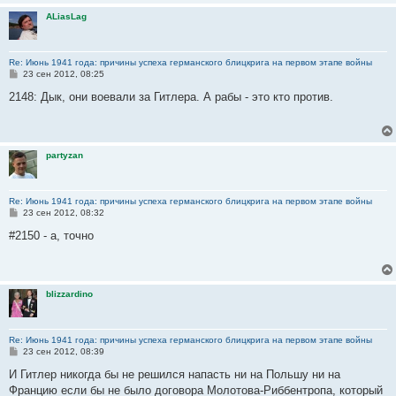
ALiasLag
Re: Июнь 1941 года: причины успеха германского блицкрига на первом этапе войны
С
23 сен 2012, 08:25
о
о
2148: Дык, они воевали за Гитлера. А рабы - это кто против.
б
щ
е
н
и
partyzan
е
Re: Июнь 1941 года: причины успеха германского блицкрига на первом этапе войны
С
23 сен 2012, 08:32
о
о
#2150 - а, точно
б
щ
е
н
и
blizzardino
е
Re: Июнь 1941 года: причины успеха германского блицкрига на первом этапе войны
С
23 сен 2012, 08:39
о
о
И Гитлер никогда бы не решился напасть ни на Польшу ни на
б
Францию если бы не было договора Молотова-Риббентропа, который
щ