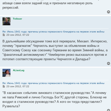
абзаце сами взяли задний ход и признали негативную роль
репрессий.
Tvikser
Re: Июнь 1941 года: причины успеха германского блицкрига на первом этапе войны
С
23 сен 2012, 07:22
о
о
В дальнейшем обсуждении тоже всё переврали, Михаил. Интересно,
б
почему "прагматик" Черчилль выступил за объявление войны и
щ
е
Советскому Союзу как союзнику Германии во время Зимней войны, а
н
"фанатичный антикоммунист" Чемберлен резко высказался против и
и
е
потопил соответствующие проекты Черчилля и Даладье?
ALiasLag
Re: Июнь 1941 года: причины успеха германского блицкрига на первом этапе войны
С
23 сен 2012, 07:22
о
о
"В хасанских событиях виновато сталинское руководство."А почему
б
не папа Римский и лично Господь Бог?С другой стороны, Блюхер не
щ
е
входил в сталинское руководство? А кого он тогда представлял?
н
Рузвельта?
и
е