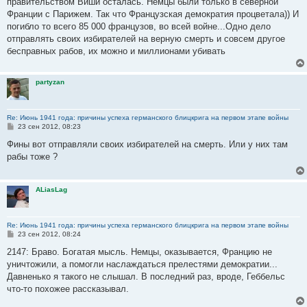
правительством Виши осталась. Немцы были только в северной
щ
е
Франции с Парижем. Так что Французская демократия процветала)) И
н
погибло то всего 85 000 французов, во всей войне...Одно дело
и
е
отправлять своих избирателей на верную смерть и совсем другое
бесправных рабов, их можно и миллионами убивать
partyzan
Re: Июнь 1941 года: причины успеха германского блицкрига на первом этапе войны
С
23 сен 2012, 08:23
о
о
Фины вот отправляли своих избирателей на смерть. Или у них там
б
рабы тоже ?
щ
е
н
и
ALiasLag
е
Re: Июнь 1941 года: причины успеха германского блицкрига на первом этапе войны
С
23 сен 2012, 08:24
о
о
2147: Браво. Богатая мысль. Немцы, оказывается, Францию не
б
уничтожили, а помогли наслаждаться прелестями демократии...
щ
е
Давненько я такого не слышал. В последний раз, вроде, Геббельс
н
что-то похожее рассказывал.
и
е