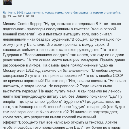
Re: Июнь 1941 года: причины успеха германского блицкрига на первом этапе войны
С
23 сен 2012, 07:18
о
о
Михаил Comte Доррер "Ну да, возможно следовало В.К. не только
б
подписывать приговоры сослуживцам в качестве "члена особой
щ
е
военной коллегии", но и пытаться вытащить того, кого считал
н
невиновными - как бездарь Буденный."В общем, аргументацию по-
и
е
этому пункту Вы слили. Это если прочитать между строк. В
хасанских событиях виновато сталинское руководство."То-то же
Гудериан в "Воспоминаниях солдата" так жалел, что ему ее не дали
реализовать. "А это общее место немецких мемуаров. Причём давно
разобранное в лит-ре. На самом деле прямолинейный удар на
Москву а-ля 1812 год закончился бы аналогично. "В любом случае
содержание 2 пункта - не причина поражений."То есть ошибки СССР
не причины поражений! Пишите ещё."Нет, начали наезжать."Не начал
наезжать, а ткнул носом. Не понравилось? Тогда нечего было
выступать первому."Не надо пугать меня, я как правило не ленюсь
найти подтверждающую цитату сам, без Вашего понукания."Да? Ну
вперёд - где цитаты про "доброго" Будённого? Где доказательство
того, что Блюхер по собственной воле "судил" товарищей (как будто
там всё заранеее не было известно)? "И ничего не подтверждает,
кроме того, что репрессии имели громкий публичный
эффект."Вообще-то там всё написано открытым текстом. Хотите
чтобы я разобрал это предложение для Вас? Тем более во втором