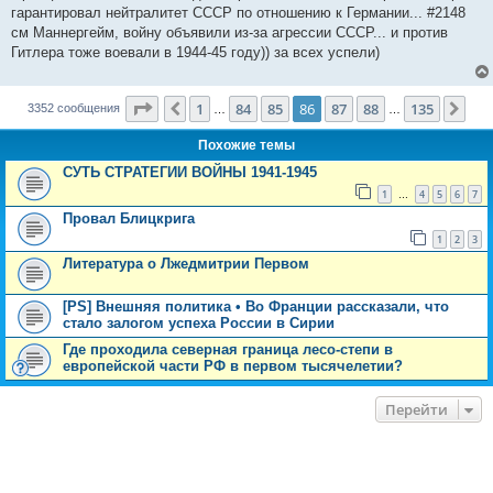
е
гарантировал нейтралитет СССР по отношению к Германии... #2148
н
см Маннергейм, войну объявили из-за агрессии СССР... и против
и
е
Гитлера тоже воевали в 1944-45 году)) за всех успели)
Страница
86
из
135
1
84
85
86
87
88
135
Пред.
Сле
3352 сообщения
…
…
Похожие темы
СУТЬ СТРАТЕГИИ ВОЙНЫ 1941-1945
1
4
5
6
7
…
Провал Блицкрига
1
2
3
Литература о Лжедмитрии Первом
[PS] Внешняя политика • Во Франции рассказали, что
стало залогом успеха России в Сирии
Где проходила северная граница лесо-степи в
европейской части РФ в первом тысячелетии?
Перейти