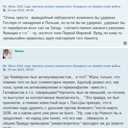
Re: Июнь 1941 года: причины успеха германского блицкрига на первом этапе войны
С
23 сен 2012, 04:44
о
о
"Очень просто - враждебный нейтралитет возможно бы удержал
б
Гитлера от нападения в Польше, но если бы не удержал, удержал бы
щ
е
от переброски всех сил на Запад - соответственно никакого разгрома
н
Франции и т.п." - чу, носятся тени Первой Мировой. Вряд ли кому-то
и
е
чрезвычайно нравилась идея повторения того банкета.
Мижко
Re: Июнь 1941 года: причины успеха германского блицкрига на первом этапе войны
С
23 сен 2012, 05:22
о
о
"да Чемберлен был антикуоммунистом... и что? "Жаль только, что
б
помимо того он был элементарно неумен. Адольф развел его, как
щ
е
лоха, купив на антикоммунизме и германофилии - вместе с
н
Галифаксом и т.п. товарищами"Черчилль был не меньший, но почему
и
е
то выступал за коллективную безопасность... "Это правда, он был
прагматик, и помнил известный еще с Лао-Цзы принцип, что в
политике надо дружить с дальним против ближнего."после марта
1939, ни о каком шите уже речи не было..."Ну, сам сэр Нэвилл бы и
продолжил - но народ уже понял, что его нае... обманули, в
общем.Правда премьером "умиротворитель" просидел аж до апреля