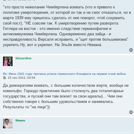
о
о
"это просто нежелание Чемберлена воевать (что и привело к
б
политике умиротворения, от которой он так и не смог отказаться, но в
щ
е
марте 1939 ему пришлось сделать от нее поворот, чтоб сохранить
н
свой пост), "НЕ совсем так. К умиротворению путем разворота
и
е
Гитлера на восток - это именно следствие германофилии и
антикоммунизма Чемберлена. Одновременно два зайца - и
несправделивость Версаля исправить, и "щит против большевизма"
укрепить.Ну, вот и укрепил. На Эльбе вместо Немана.
blizzardino
Re: Июнь 1941 года: причины успеха германского блицкрига на первом этапе войны
С
23 сен 2012, 03:54
о
о
Да демократиям воевать, с большим количеством жертв, вообще не
б
комильфо. Гораздо практичнее было столкнуть два тоталитарных
щ
е
государства, и пускай они там воюют за свои идеалы)... Чем они
н
собственно говоря с большим удовольствием и занимались.
и
е
Результаты то "на лице"))
Мижко