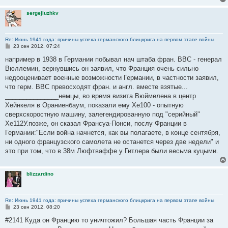
sergejluzhkv
Re: Июнь 1941 года: причины успеха германского блицкрига на первом этапе войны
С
23 сен 2012, 07:24
о
о
например в 1938 в Германии побывал нач штаба фран. ВВС - генерал
б
Вюллемин, вернувшись он заявил, что Франция очень сильно
щ
е
недооценивает военные возможности Германии, в частности заявил,
н
что герм. ВВС превосходят фран. и англ. вместе взятые...
и
е
_______________немцы, во время визита Вюймелена в центр
Хейнкеля в Ораниенбаум, показали ему Хе100 - опытную
сверхскоростную машину, залегендированную под "серийный"
Хе112У.позже, он сказал Франсуа-Понси, послу Франции в
Германии:"Если война начнется, как вы полагаете, в конце сентября,
ни одного французского самолета не останется через две недели" и
это при том, что в 38м Люфтваффе у Гитлера были весьма куцыми.
blizzardino
Re: Июнь 1941 года: причины успеха германского блицкрига на первом этапе войны
С
23 сен 2012, 08:20
о
о
#2141 Куда он Францию то уничтожил? Большая часть Франции за
б