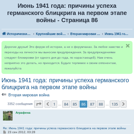
Июнь 1941 года: причины успеха
германского блицкрига на первом этапе
войны - Страница 86
Исторический форум
Крупнейшие войны
Вторая мировая война
Июнь 1941 года: причины успеха германского блицкрига на первом этапе войны
Дорогие друзья! Это форум об истории, а не о форумчанах. За любое хамство и
переходы на личности мы выносим предупреждения. За предупреждениями
следуют блокировки (от одного дня до года, по нарастающей). Нам очень
неприятно это делать, но приходится. Будьте терпимее к своим оппонентам,
пожалуйста
Июнь 1941 года: причины успеха германского
блицкрига на первом этапе войны
⇐
Вторая мировая война
Страница
86
из
135
1
84
85
86
87
88
135
Пред.
Сле
3352 сообщения
…
…
Аграфена
Re: Июнь 1941 года: причины успеха германского блицкрига на первом этапе войны
С
23 сен 2012, 03:28