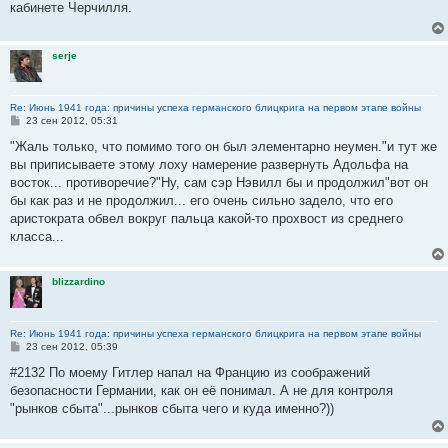
кабинете Черчилля.
щ
е
н
и
serje
е
Re: Июнь 1941 года: причины успеха германского блицкрига на первом этапе войны
С
23 сен 2012, 05:31
о
о
"Жаль только, что помимо того он был элементарно неумен."и тут же
б
вы приписываете этому лоху намерение развернуть Адольфа на
щ
е
восток... противоречие?"Ну, сам сэр Нэвилл бы и продолжил"вот он
н
бы как раз и не продолжил... его очень сильно задело, что его
и
е
аристократа обвел вокруг пальца какой-то прохвост из среднего
класса...
blizzardino
Re: Июнь 1941 года: причины успеха германского блицкрига на первом этапе войны
С
23 сен 2012, 05:39
о
о
#2132 По моему Гитлер напал на Францию из соображений
б
безопасности Германии, как он её понимал. А не для контроля
щ
е
"рынков сбыта"...рынков сбыта чего и куда именно?))
н
и
е