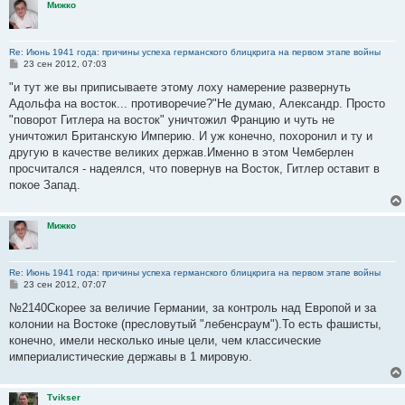
Мижко
Re: Июнь 1941 года: причины успеха германского блицкрига на первом этапе войны
С
23 сен 2012, 07:03
о
о
"и тут же вы приписываете этому лоху намерение развернуть
б
Адольфа на восток... противоречие?"Не думаю, Александр. Просто
щ
е
"поворот Гитлера на восток" уничтожил Францию и чуть не
н
уничтожил Британскую Империю. И уж конечно, похоронил и ту и
и
е
другую в качестве великих держав.Именно в этом Чемберлен
просчитался - надеялся, что повернув на Восток, Гитлер оставит в
покое Запад.
Мижко
Re: Июнь 1941 года: причины успеха германского блицкрига на первом этапе войны
С
23 сен 2012, 07:07
о
о
№2140Скорее за величие Германии, за контроль над Европой и за
б
колонии на Востоке (пресловутый "лебенсраум").То есть фашисты,
щ
е
конечно, имели несколько иные цели, чем классические
н
империалистические державы в 1 мировую.
и
е
Tvikser