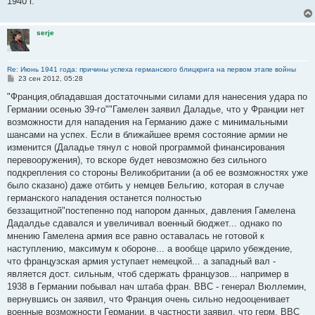
1940 г.
serje
Re: Июнь 1941 года: причины успеха германского блицкрига на первом этапе войны
С
23 сен 2012, 05:28
о
о
"Франция,обладавшая достаточными силами для нанесения удара по
б
Германии осенью 39-го""Гамелен заявил Даладье, что у Франции нет
щ
е
возможности для нападения на Германию даже с минимальными
н
шансами на успех. Если в ближайшее время состояние армии не
и
е
изменится (Даладье тянул с новой программой финансирования
перевооружения), то вскоре будет невозможно без сильного
подкрепления со стороны Великобритании (а об ее возможностях уже
было сказано) даже отбить у немцев Бельгию, которая в случае
германского нападения останется полностью
беззащитной"постепенно под напором данных, давления Гамелена
Дадалдье сдавался и увеличивал военный бюджет... однако по
мнению Гамелена армия все равно оставалась не готовой к
наступлению, максимум к обороне... а вообще царило убеждение,
что французская армия уступает немецкой... а западный вал -
является дост. сильным, чтоб сдержать французов... например в
1938 в Германии побывал нач штаба фран. ВВС - генерал Вюллемин,
вернувшись он заявил, что Франция очень сильно недооценивает
военные возможности Германии, в частности заявил, что герм. ВВС