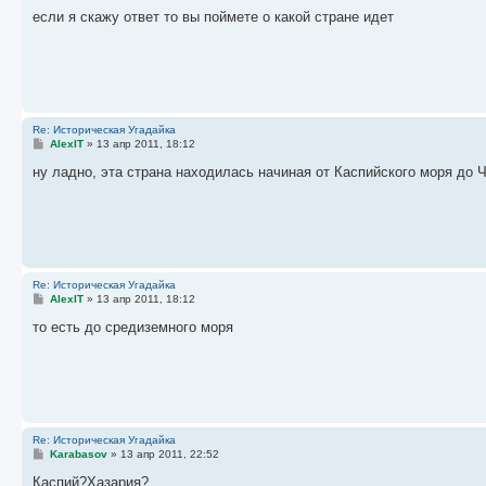
о
о
если я скажу ответ то вы поймете о какой стране идет
б
щ
е
н
и
е
Re: Историческая Угадайка
С
AlexIT
»
13 апр 2011, 18:12
о
о
ну ладно, эта страна находилась начиная от Каспийского моря до Ч
б
щ
е
н
и
е
Re: Историческая Угадайка
С
AlexIT
»
13 апр 2011, 18:12
о
о
то есть до средиземного моря
б
щ
е
н
и
е
Re: Историческая Угадайка
С
Karabasov
»
13 апр 2011, 22:52
о
о
Каспий?Хазария?