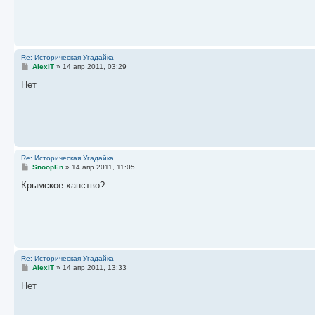
е
н
и
е
Re: Историческая Угадайка
С
AlexIT
»
14 апр 2011, 03:29
о
о
Нет
б
щ
е
н
и
е
Re: Историческая Угадайка
С
SnoopEn
»
14 апр 2011, 11:05
о
о
Крымское ханство?
б
щ
е
н
и
е
Re: Историческая Угадайка
С
AlexIT
»
14 апр 2011, 13:33
о
о
Нет
б
щ
е