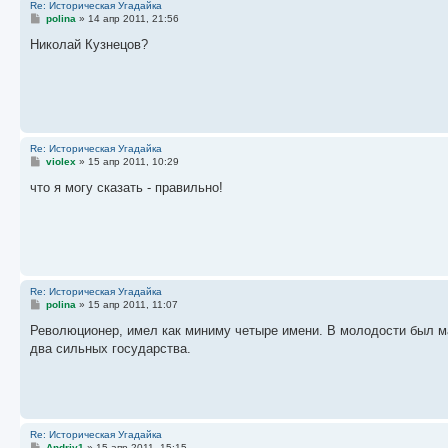
Re: Историческая Угадайка
С
polina
»
14 апр 2011, 21:56
о
о
Николай Кузнецов?
б
щ
е
н
и
е
Re: Историческая Угадайка
С
violex
»
15 апр 2011, 10:29
о
о
что я могу сказать - правильно!
б
щ
е
н
и
е
Re: Историческая Угадайка
С
polina
»
15 апр 2011, 11:07
о
о
Революционер, имел как миниму четыре имени. В молодости был ма
б
два сильных государства.
щ
е
н
и
е
Re: Историческая Угадайка
С
Andriy1
»
15 апр 2011, 15:15