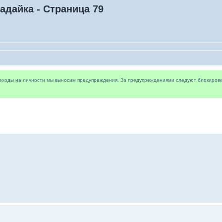
адайка - Страница 79
реходы на личности мы выносим предупреждения. За предупреждениями следуют блокировки 