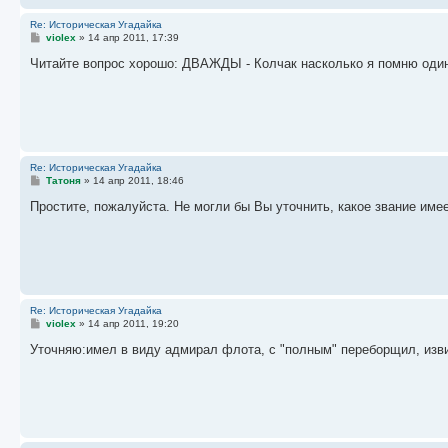
Re: Историческая Угадайка
С
violex
»
14 апр 2011, 17:39
о
о
Читайте вопрос хорошо: ДВАЖДЫ - Колчак насколько я помню один
б
щ
е
н
и
е
Re: Историческая Угадайка
С
Татоня
»
14 апр 2011, 18:46
о
о
Простите, пожалуйста. Не могли бы Вы уточнить, какое звание име
б
щ
е
н
и
е
Re: Историческая Угадайка
С
violex
»
14 апр 2011, 19:20
о
о
Уточняю:имел в виду адмирал флота, с "полным" переборщил, изв
б
щ
е
н
и
е