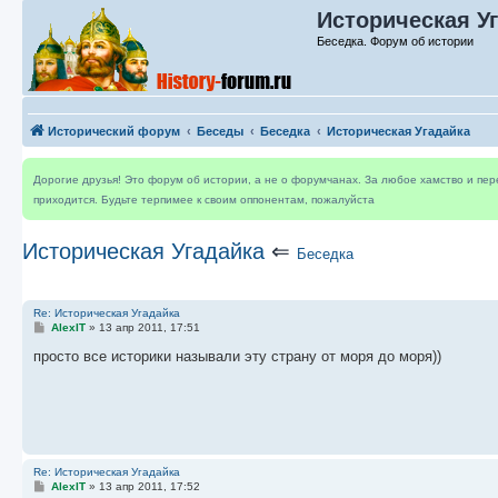
Историческая Уг
Беседка. Форум об истории
Исторический форум
Беседы
Беседка
Историческая Угадайка
Дорогие друзья! Это форум об истории, а не о форумчанах. За любое хамство и пе
приходится. Будьте терпимее к своим оппонентам, пожалуйста
Историческая Угадайка
⇐
Беседка
Re: Историческая Угадайка
С
AlexIT
»
13 апр 2011, 17:51
о
о
просто все историки называли эту страну от моря до моря))
б
щ
е
н
и
е
Re: Историческая Угадайка
С
AlexIT
»
13 апр 2011, 17:52