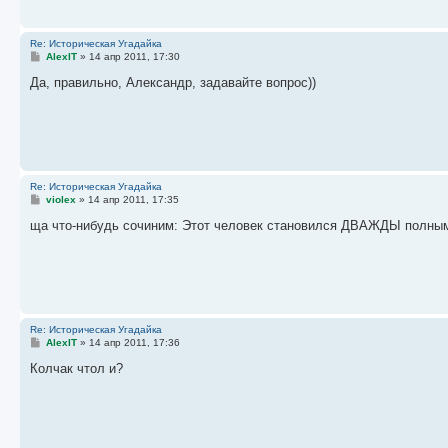
е
Re: Историческая Угадайка
С
AlexIT
»
14 апр 2011, 17:30
о
о
Да, правильно, Александр, задавайте вопрос))
б
щ
е
н
и
е
Re: Историческая Угадайка
С
violex
»
14 апр 2011, 17:35
о
о
ща что-нибудь сочиним: Этот человек становился ДВАЖДЫ полным
б
щ
е
н
и
е
Re: Историческая Угадайка
С
AlexIT
»
14 апр 2011, 17:36
о
о
Колчак чтол и?
б
щ
е
н
и
е