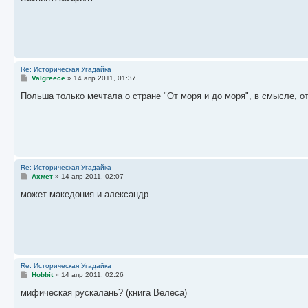
б
щ
е
н
и
е
Re: Историческая Угадайка
С
Valgreece
»
14 апр 2011, 01:37
о
о
Польша только мечтала о стране "От моря и до моря", в смысле, о
б
щ
е
н
и
е
Re: Историческая Угадайка
С
Ахмет
»
14 апр 2011, 02:07
о
о
может македония и александр
б
щ
е
н
и
е
Re: Историческая Угадайка
С
Hobbit
»
14 апр 2011, 02:26
о
о
мифическая рускалань? (книга Велеса)
б
щ