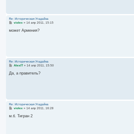
н
и
е
Re: Историческая Угадайка
С
violex
»
14 апр 2011, 15:15
о
о
может Армения?
б
щ
е
н
и
е
Re: Историческая Угадайка
С
AlexIT
»
14 апр 2011, 15:50
о
о
Да, а правитель?
б
щ
е
н
и
е
Re: Историческая Угадайка
С
violex
»
14 апр 2011, 16:28
о
о
м.б. Тигран 2
б
щ
е
н
и