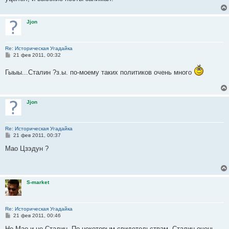
и
е
Jjon
Re: Историческая Угадайка
С
21 фев 2011, 00:32
о
о
Гыыы...Сталин ?з.ы. по-моему таких политиков очень много
б
щ
е
н
и
Jjon
е
Re: Историческая Угадайка
С
21 фев 2011, 00:37
о
о
Мао Цзэдун ?
б
щ
е
н
и
S-market
е
Re: Историческая Угадайка
С
21 фев 2011, 00:46
о
о
Не Мао и не Сталин. По некоторым свидетельствам, Сталин очень