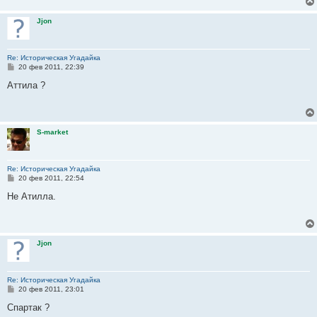
н
и
Jjon
е
Re: Историческая Угадайка
С
20 фев 2011, 22:39
о
о
Аттила ?
б
щ
е
н
и
S-market
е
Re: Историческая Угадайка
С
20 фев 2011, 22:54
о
о
Не Атилла.
б
щ
е
н
и
Jjon
е
Re: Историческая Угадайка
С
20 фев 2011, 23:01
о
о
Спартак ?
б