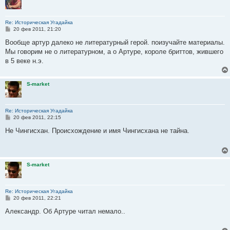
Re: Историческая Угадайка
С
20 фев 2011, 21:20
о
о
Вообще артур далеко не литературный герой. поизучайте материалы.
б
Мы говорим не о литературном, а о Артуре, короле бриттов, жившего
щ
е
в 5 веке н.э.
н
и
е
S-market
Re: Историческая Угадайка
С
20 фев 2011, 22:15
о
о
Не Чингисхан. Происхождение и имя Чингисхана не тайна.
б
щ
е
н
и
S-market
е
Re: Историческая Угадайка
С
20 фев 2011, 22:21
о
о
Александр. Об Артуре читал немало..
б
щ
е