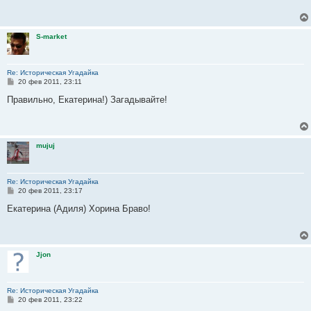
щ
е
н
и
S-market
е
Re: Историческая Угадайка
С
20 фев 2011, 23:11
о
о
Правильно, Екатерина!) Загадывайте!
б
щ
е
н
и
mujuj
е
Re: Историческая Угадайка
С
20 фев 2011, 23:17
о
о
Екатерина (Адиля) Хорина Браво!
б
щ
е
н
и
Jjon
е
Re: Историческая Угадайка
С
20 фев 2011, 23:22
о