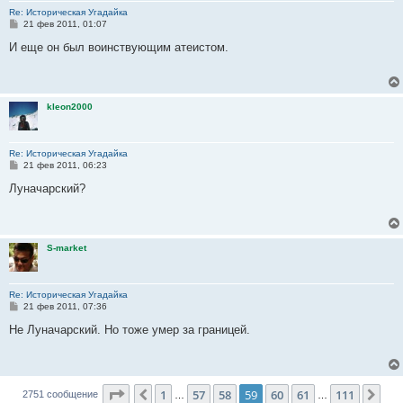
Re: Историческая Угадайка
С
21 фев 2011, 01:07
о
о
И еще он был воинствующим атеистом.
б
щ
е
н
и
kleon2000
е
Re: Историческая Угадайка
С
21 фев 2011, 06:23
о
о
Луначарский?
б
щ
е
н
и
S-market
е
Re: Историческая Угадайка
С
21 фев 2011, 07:36
о
о
Не Луначарский. Но тоже умер за границей.
б
щ
е
н
и
Страница
59
из
111
е
1
57
58
59
60
61
111
Пред.
Сле
2751 сообщение
…
…