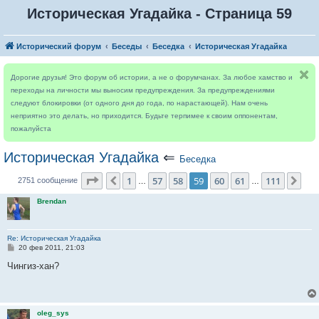
Историческая Угадайка - Страница 59
Исторический форум
Беседы
Беседка
Историческая Угадайка
Дорогие друзья! Это форум об истории, а не о форумчанах. За любое хамство и
переходы на личности мы выносим предупреждения. За предупреждениями
следуют блокировки (от одного дня до года, по нарастающей). Нам очень
неприятно это делать, но приходится. Будьте терпимее к своим оппонентам,
пожалуйста
Историческая Угадайка
⇐
Беседка
Страница
59
из
111
1
57
58
59
60
61
111
Пред.
Сле
2751 сообщение
…
…
Brendan
Re: Историческая Угадайка
С
20 фев 2011, 21:03
о
о
Чингиз-хан?
б
щ
е
н
и
oleg_sys
е