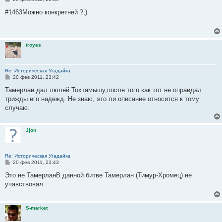
о
о
#1463Можно конкретней ?;)
б
щ
е
н
и
troyes
е
Re: Историческая Угадайка
С
20 фев 2011, 23:42
о
о
Тамерлан дал люлей Тохтамышу,после того как тот не оправдал
б
трижды его надежд. Не знаю, это ли описание относится к тому
щ
е
случаю.
н
и
е
Jjon
Re: Историческая Угадайка
С
20 фев 2011, 23:43
о
о
Это не ТамерланВ данной битве Тамерлан (Тимур-Хромец) не
б
учавствовал.
щ
е
н
и
S-market
е