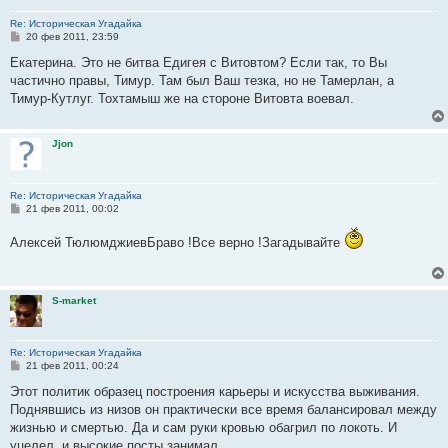
Re: Историческая Угадайка
С
20 фев 2011, 23:59
о
о
Екатерина. Это не битва Едигея с Витовтом? Если так, то Вы
б
частично правы, Тимур. Там был Ваш тезка, но не Тамерлан, а
щ
е
Тимур-Кутлуг. Тохтамыш же на стороне Витовта воевал.
н
и
е
Jjon
Re: Историческая Угадайка
С
21 фев 2011, 00:02
о
о
Алексей ТюлюмджиевБраво !Все верно !Загадывайте
б
щ
е
н
и
S-market
е
Re: Историческая Угадайка
С
21 фев 2011, 00:24
о
о
Этот политик образец построения карьеры и искусства выживания.
б
Поднявшись из низов он практически все время балансировал между
щ
е
жизнью и смертью. Да и сам руки кровью обагрил по локоть. И
н
уцелел, и высокие посты занимал.