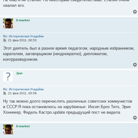
б
хвалил его.
щ
е
н
и
S-market
е
Re: Историческая Угадайка
С
21 фев 2011, 00:53
о
о
Этот деятель был в разное время педагогом, народным избранником,
б
карателем, заговорщиком (неоднократно), дипломатом,
щ
е
контрразведчиком.
н
и
е
Jjon
Re: Историческая Угадайка
С
21 фев 2011, 00:59
о
о
Ну так можно долго перечислять различных советских коммунистов
б
в СССР.Я пока остановлюсь на зарубежных: Иосип Броз Тито, Эрих
щ
е
Хоннекер, Фидель Кастро.update предыдущий пост не видела
н
и
е
S-market