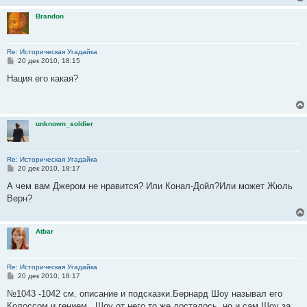
н
и
Brandon
е
Re: Историческая Угадайка
С
20 дек 2010, 18:15
о
о
Нация его какая?
б
щ
е
н
и
unknown_soldier
е
Re: Историческая Угадайка
С
20 дек 2010, 18:17
о
о
А чем вам Джером не нравится? Или Конал-Дойл?Или может Жюль
б
Верн?
щ
е
н
и
Atbar
е
Re: Историческая Угадайка
С
20 дек 2010, 18:17
о
о
№1043 -1042 см. описание и подсказки.Бернард Шоу называл его
б
Колоссом и гением...Шоу от него то же досталось, но и сам Шоу за