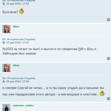
Re: Историческая Угадайка
С
20 дек 2010, 17:54
о
о
Булгаков?
б
щ
е
н
и
Atbar
е
Re: Историческая Угадайка
С
20 дек 2010, 17:57
о
о
№1033 ну гигант он был! и мысли и по габаритам:)))И с Шоу и
б
Уайльдом был знаком.
щ
е
н
и
Atbar
е
Re: Историческая Угадайка
С
20 дек 2010, 17:59
о
о
я смотрю Сергей не читал... а то бы сразу угадал.да и засыпал бы
б
щ
нас уже парадоксами этого автора - а они мощные и хлесткие...
е
н
и
е
unknown_soldier