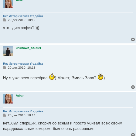
Atbar
е
Re: Историческая Угадайка
С
20 дек 2010, 18:12
о
о
этот дистрофик?:)))
б
щ
е
н
и
unknown_soldier
е
Re: Историческая Угадайка
С
20 дек 2010, 18:13
о
о
Ну я уже всех перебрал
) Может, Эмиль Золя?
)
б
щ
е
н
и
Atbar
е
Re: Историческая Угадайка
С
20 дек 2010, 18:14
о
о
нет..был спорщик, спорил со всеми и просто убивал всех своим
б
парадоксальным юмором. был очень рассеяным.
щ
е