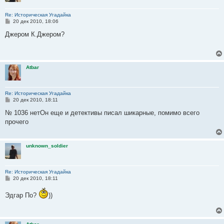
Re: Историческая Угадайка
С
20 дек 2010, 18:06
о
о
Джером К.Джером?
б
щ
е
н
и
Atbar
е
Re: Историческая Угадайка
С
20 дек 2010, 18:11
о
о
№ 1036 нетОн еще и детективы писал шикарные, помимо всего
б
прочего
щ
е
н
и
unknown_soldier
е
Re: Историческая Угадайка
С
20 дек 2010, 18:11
о
о
Эдгар По?
))
б
щ
е
н
и