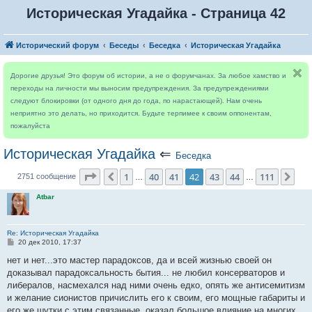
Историческая Угадайка - Страница 42
Исторический форум
Беседы
Беседка
Историческая Угадайка
Дорогие друзья! Это форум об истории, а не о форумчанах. За любое хамство и
переходы на личности мы выносим предупреждения. За предупреждениями
следуют блокировки (от одного дня до года, по нарастающей). Нам очень
неприятно это делать, но приходится. Будьте терпимее к своим оппонентам,
пожалуйста
Историческая Угадайка
⇐
Беседка
Страница
42
из
111
1
40
41
42
43
44
111
Пред.
Сле
2751 сообщение
…
…
Atbar
Re: Историческая Угадайка
С
20 дек 2010, 17:37
о
о
нет и нет...это мастер парадоксов, да и всей жизнью своей он
б
доказывал парадоксальность бытия... не любил консерваторов и
щ
е
либералов, насмехался над ними очень едко, опять же антисемитизм
н
и желание сионистов причислить его к своим, его мощные габариты и
и
е
его же шутки с этим связанные, оказал большое влияние на многих