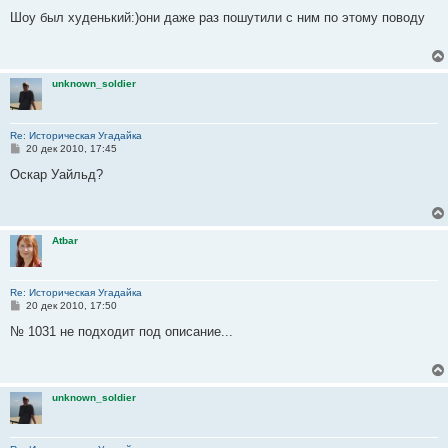
о
о
Шоу был худенький:)они даже раз пошутили с ним по этому поводу
б
щ
е
н
и
unknown_soldier
е
Re: Историческая Угадайка
С
20 дек 2010, 17:45
о
о
Оскар Уайльд?
б
щ
е
н
и
Atbar
е
Re: Историческая Угадайка
С
20 дек 2010, 17:50
о
о
№ 1031 не подходит под описание...
б
щ
е
н
и
unknown_soldier
е