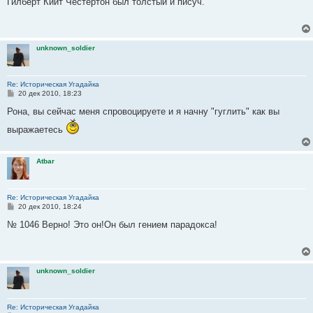
Гилберт Кийт Честертон был толстый и писуч.
б
щ
е
н
и
unknown_soldier
е
Re: Историческая Угадайка
С
20 дек 2010, 18:23
о
о
Рона, вы сейчас меня спровоцируете и я начну "гуглить" как вы
б
щ
выражаетесь
е
н
и
е
Atbar
Re: Историческая Угадайка
С
20 дек 2010, 18:24
о
о
№ 1046 Верно! Это он!Он был гением парадокса!
б
щ
е
н
и
unknown_soldier
е
Re: Историческая Угадайка