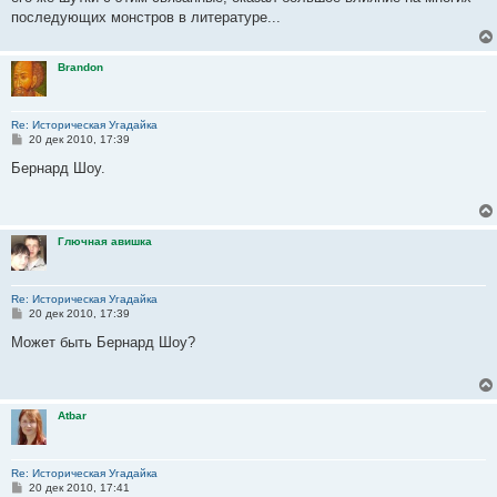
последующих монстров в литературе...
Brandon
Re: Историческая Угадайка
С
20 дек 2010, 17:39
о
о
Бернард Шоу.
б
щ
е
н
и
Глючная авишка
е
Re: Историческая Угадайка
С
20 дек 2010, 17:39
о
о
Может быть Бернард Шоу?
б
щ
е
н
и
Atbar
е
Re: Историческая Угадайка
С
20 дек 2010, 17:41