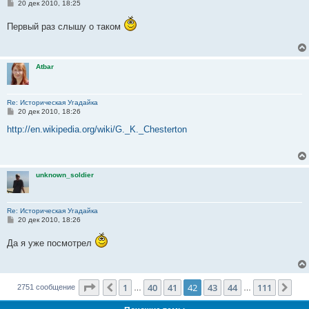
С
20 дек 2010, 18:25
о
о
Первый раз слышу о таком
б
щ
е
н
и
Atbar
е
Re: Историческая Угадайка
С
20 дек 2010, 18:26
о
о
http://en.wikipedia.org/wiki/G._K._Chesterton
б
щ
е
н
и
unknown_soldier
е
Re: Историческая Угадайка
С
20 дек 2010, 18:26
о
о
Да я уже посмотрел
б
щ
е
н
и
Страница
42
из
111
е
1
40
41
42
43
44
111
Пред.
Сле
2751 сообщение
…
…