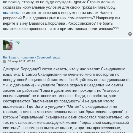
е
не покину страну,но не буду осуждать других.Страна должна
н
создавать нормальные условия для своих гражданПавелСоц.
и
е
политика
не имеет отношения к вооруженным силам.Насчет
репрессий.Вы в здравом уме в них сомневаетесь? Например вы
верите в вину Вавилова,Королева ,Рокоссовского? Не брать
политические процессы - и это при миллионах политических???
zig
Re: Ваше отношение к Советской эпохе
С
08 мар 2011, 02:18
о
о
Дмитрию БородинуЯ хотел сказать, что у нас хвалят Скандинавию
б
издалека. В самой Скандинавии не очень-то много восторгов по
щ
е
поводу своей социальной системы. Пообщайтесь со скандинавами (в
н
т.ч. с датчанами) - и увидите."после отдыха и безделья им самим
и
е
захочется работать!"Годы и десятилетия проходят, но "матёрых
социальщиков" не становится меньше. Люди, не работая, уже
состариваются."высмеивая их праздность"И не думал что-то
высмеивать. Где Вы это увидели? "Оптом" о скандинавах я не
говорил, а лишь о многочисленном слое "матёрых социальщиков", к
которым "нормальные" скандинавы сами относятся презрительно, но
тех не становится меньше.Другой момент "идеальной скандинавской
системы" - непомерно высокие налоги, и при том прогрессивные,