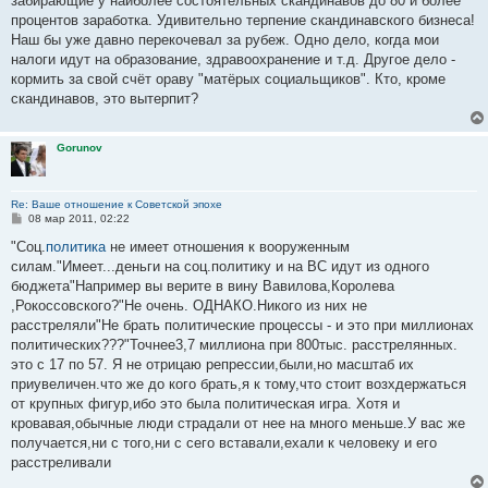
забирающие у наиболее состоятельных скандинавов до 80 и более
процентов заработка. Удивительно терпение скандинавского бизнеса!
Наш бы уже давно перекочевал за рубеж. Одно дело, когда мои
налоги идут на образование, здравоохранение и т.д. Другое дело -
кормить за свой счёт ораву "матёрых социальщиков". Кто, кроме
скандинавов, это вытерпит?
Gorunov
Re: Ваше отношение к Советской эпохе
С
08 мар 2011, 02:22
о
о
"Соц.
политика
не имеет отношения к вооруженным
б
силам."Имеет...деньги на соц.политику и на ВС идут из одного
щ
е
бюджета"Например вы верите в вину Вавилова,Королева
н
,Рокоссовского?"Не очень. ОДНАКО.Никого из них не
и
е
расстреляли"Не брать политические процессы - и это при миллионах
политических???"Точнее3,7 миллиона при 800тыс. расстрелянных.
это с 17 по 57. Я не отрицаю репрессии,были,но масштаб их
приувеличен.что же до кого брать,я к тому,что стоит возхдержаться
от крупных фигур,ибо это была политическая игра. Хотя и
кровавая,обычные люди страдали от нее на много меньше.У вас же
получается,ни с того,ни с сего вставали,ехали к человеку и его
расстреливали