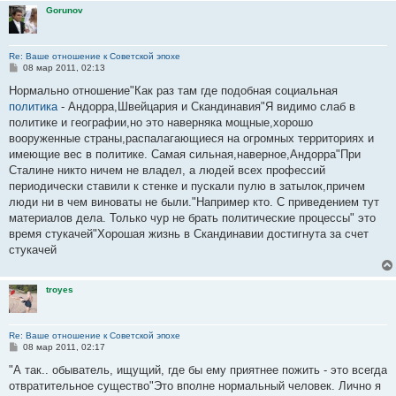
Gorunov
Re: Ваше отношение к Советской эпохе
С
08 мар 2011, 02:13
о
о
Нормально отношение"Как раз там где подобная социальная
б
политика
- Андорра,Швейцария и Скандинавия"Я видимо слаб в
щ
е
политике и географии,но это наверняка мощные,хорошо
н
вооруженные страны,распалагающиеся на огромных территориях и
и
е
имеющие вес в политике. Самая сильная,наверное,Андорра"При
Сталине никто ничем не владел, а людей всех профессий
периодически ставили к стенке и пускали пулю в затылок,причем
люди ни в чем виноваты не были."Например кто. С приведением тут
материалов дела. Только чур не брать политические процессы" это
время стукачей"Хорошая жизнь в Скандинавии достигнута за счет
стукачей
troyes
Re: Ваше отношение к Советской эпохе
С
08 мар 2011, 02:17
о
о
"А так.. обыватель, ищущий, где бы ему приятнее пожить - это всегда
б
отвратительное существо"Это вполне нормальный человек. Лично я
щ