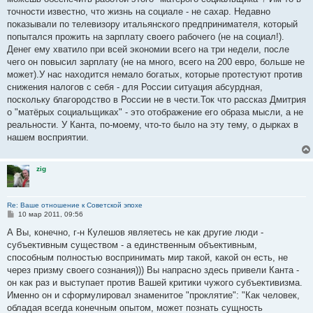
точности известно, что жизнь на социале - не сахар. Недавно
показывали по телевизору итальянского предпринимателя, который
попытался прожить на зарплату своего рабочего (не на социал!).
Денег ему хватило при всей экономии всего на три недели, после
чего он повысил зарплату (не на много, всего на 200 евро, больше не
может).У нас находится немало богатых, которые протестуют против
снижения налогов с себя - для России ситуация абсурдная,
поскольку благородство в России не в чести.Ток что рассказ Дмитрия
о "матёрых социальщиках" - это отображение его образа мысли, а не
реальности. У Канта, по-моему, что-то было на эту тему, о дырках в
нашем восприятии.
zig
Re: Ваше отношение к Советской эпохе
С
10 мар 2011, 09:56
о
о
А Вы, конечно, г-н Кулешов являетесь не как другие люди -
б
субъективным существом - а единственным объективным,
щ
е
способным полностью воспринимать мир такой, какой он есть, не
н
через призму своего сознания))) Вы напрасно здесь привели Канта -
и
е
он как раз и выступает против Вашей критики чужого субъективизма.
Именно он и сформулировал знаменитое "проклятие": "Как человек,
обладая всегда конечным опытом, может познать сущность