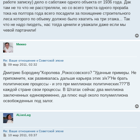
работе записку) дело о саботаже одного объекта от 1936 года. Дак
там не то что не расстреляли, но со всего треста одного прораба
тока на полтора года всего посадили за похищение строительного
леса которого по объему должно было хватить на три этажа... Так
что не надо пиздеть, нас тогда ценили и уважали даже если мы
чевой партачили!
Мижко
Re: Ваше отношение к Советской эпохе
С
09 мар 2011, 02:32
о
о
Дмитрию Бородину"Королева ,Рокоссовского? "Удачные примеры. Не
б
припомните, как развивалась дальше карьера этих з/к?"Не брать
щ
е
политические процессы - и это при миллионах политических???"В
н
каждой стране свои процессы. В Штатах сейчас два миллиона
и
е
заключенных единовременно, да плюс ещё около полумиллиона
освобожденных под залог.
ALiasLag
Re: Ваше отношение к Советской эпохе
С
10 мар 2011, 03:37
о