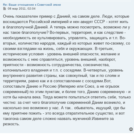
Re: Ваше отношение к Советской эпохе
С
08 мар 2011, 02:04
о
о
Очень показателен пример с Данией, на самом деле. Люди, которые
б
восхищаются Российской империей и нен авидят СССР - хотят жить
щ
е
в благополучной Данией. А теперь можно посмотреть, возможно ли у
н
нас такое благополучие? Во-первых, территория, и как следствие -
и
е
необходимость ее культивировать, управлять, защищать и т.п. Во-
вторых, количество народов, каждый из которых живет по-своему, со
своими взглядами на жизнь, себя и окружающих. В-третьих,
исторические условия - уровень внешней опасности, желание и
возможность с нею справляться, уровень внешней, наоборот,
приятности - возможность сотрудничества, союзничества,
колониального владения и т.п. с соседями. В-четвертых, уровень
внутреннего развития страны, как совокупный, так и по слоям и
территориям, равно как и в сопоставлении с соседями.Вот,
сопоставьте Данию и Россию (Империю или Союз, а не огрызок
современный) по этим пунктам, и более того, Данию современную - и
хотя бы начала века. Тогда можете попытаться ответить себе, только
честно: за счет чего благополучие современной Дании возникло, и
насколько оно возможно у нас. А так.. обыватель, ищущий, где бы
ему приятнее пожить - это всегда отвратительное существо, и вот
такогона самом деле сложно назвать мужчиной.Извините за
резкость.