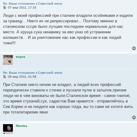
Re: Ваше отношение к Советской эпохе
С
07 мар 2011, 17:33
о
о
Люди с моей профессией при сталине владели особняками и ездили
б
за границу... Никто их не репрессировал... Поэтому именно в
щ
е
сталинском сссре было лучшее последнее нормальное для нас
н
место. А хруща сука ненавижу за ево указ об устранении
и
е
излишеств... И за уничтожение нас как профессии и как людей
тоже!!!
troyes
Re: Ваше отношение к Советской эпохе
С
08 мар 2011, 01:58
о
о
При Сталине никто ничем не владел, а людей всех профессий
б
периодически ставили к стенке и пускали пулю в затылок,причем
щ
е
люди ни в чем виноваты не были.Сталинское время - самое гнилое,
н
это время стукачей,сук, садистов.Вам нравится - отправляйтесь в
и
е
Сев.Корею и не пиздите как хорошо тогда, вы то сами не хотите жить
при тоталитаризме явно
Rtemka