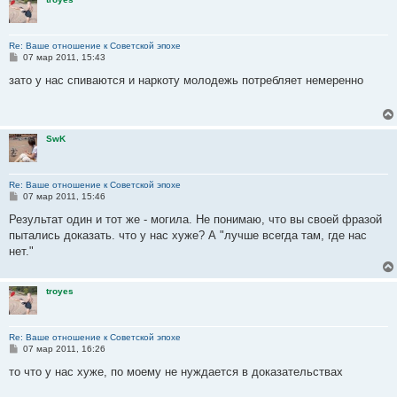
Re: Ваше отношение к Советской эпохе
С
07 мар 2011, 15:43
о
о
зато у нас спиваются и наркоту молодежь потребляет немеренно
б
щ
е
н
и
SwK
е
Re: Ваше отношение к Советской эпохе
С
07 мар 2011, 15:46
о
о
Результат один и тот же - могила. Не понимаю, что вы своей фразой
б
пытались доказать. что у нас хуже? А "лучше всегда там, где нас
щ
е
нет."
н
и
е
troyes
Re: Ваше отношение к Советской эпохе
С
07 мар 2011, 16:26
о
о
то что у нас хуже, по моему не нуждается в доказательствах
б
щ