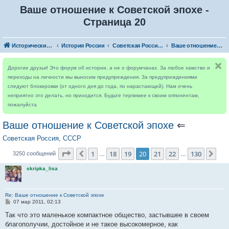
Ваше отношение к Советской эпохе -
Страница 20
Исторический форум
История России
Советская Россия, СССР
Ваше отношение к Советской эпохе
Дорогие друзья! Это форум об истории, а не о форумчанах. За любое хамство и
переходы на личности мы выносим предупреждения. За предупреждениями
следуют блокировки (от одного дня до года, по нарастающей). Нам очень
неприятно это делать, но приходится. Будьте терпимее к своим оппонентам,
пожалуйста
Ваше отношение к Советской эпохе
⇐
Советская Россия, СССР
Страница
20
из
130
1
18
19
20
21
22
130
Пред.
Сле
3250 сообщений
…
…
skripka_lisa
Re: Ваше отношение к Советской эпохе
С
07 мар 2011, 02:13
о
о
Так что это маленькое компактное общество, застывшее в своем
б
благополучии, достойное и не такое высокомерное, как
щ