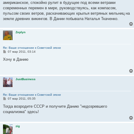
е
американское, спокойно рулит в будущее под всеми ветрами
н
современных перемен в мире, руководствуясь, как компасом,
и
е
пульсом своих ветров, раскачивающих крылья ветряных мельниц на
земле древних викингов. В Дании побывала Наталья Ткаченко.
Zeplyn
Re: Ваше отношение к Советской эпохе
С
07 мар 2011, 03:14
о
о
Хочу в Данию
б
щ
е
н
и
JustBusiness
е
Re: Ваше отношение к Советской эпохе
С
07 мар 2011, 05:35
о
о
Тогда возродите СССР и получите Данию "недозревшего
б
социализма" здесь!
щ
е
н
и
zig
е