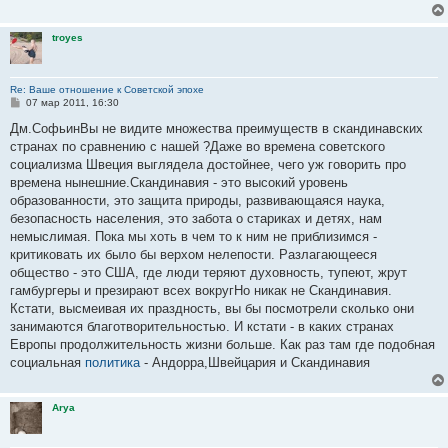
е
н
и
troyes
е
Re: Ваше отношение к Советской эпохе
С
07 мар 2011, 16:30
о
о
Дм.СофьинВы не видите множества преимуществ в скандинавских
б
странах по сравнению с нашей ?Даже во времена советского
щ
е
социализма Швеция выглядела достойнее, чего уж говорить про
н
времена нынешние.Скандинавия - это высокий уровень
и
е
образованности, это защита природы, развивающаяся наука,
безопасность населения, это забота о стариках и детях, нам
немыслимая. Пока мы хоть в чем то к ним не приблизимся -
критиковать их было бы верхом нелепости. Разлагающееся
общество - это США, где люди теряют духовность, тупеют, жрут
гамбургеры и презирают всех вокругНо никак не Скандинавия.
Кстати, высмеивая их праздность, вы бы посмотрели сколько они
занимаются благотворительностью. И кстати - в каких странах
Европы продолжительность жизни больше. Как раз там где подобная
социальная
политика
- Андорра,Швейцария и Скандинавия
Arya