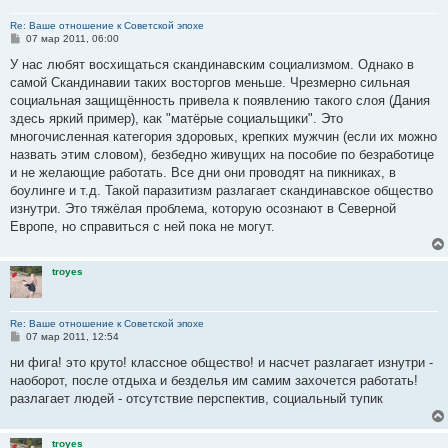
Re: Ваше отношение к Советской эпохе
С
07 мар 2011, 06:00
о
о
У нас любят восхищаться скандинавским социализмом. Однако в
б
самой Скандинавии таких восторгов меньше. Чрезмерно сильная
щ
е
социальная защищённость привела к появлению такого слоя (Дания
н
здесь яркий пример), как "матёрые социальщики". Это
и
е
многочисленная категория здоровых, крепких мужчин (если их можно
назвать этим словом), безбедно живущих на пособие по безработице
и не желающие работать. Все дни они проводят на пикниках, в
боулинге и т.д. Такой паразитизм разлагает скандинавское общество
изнутри. Это тяжёлая проблема, которую осознают в Северной
Европе, но справиться с ней пока не могут.
troyes
Re: Ваше отношение к Советской эпохе
С
07 мар 2011, 12:54
о
о
ни фига! это круто! классное общество! и насчет разлагает изнутри -
б
наоборот, после отдыха и безделья им самим захочется работать!
щ
е
разлагает людей - отсутствие перспектив, социальный тупик
н
и
е
troyes