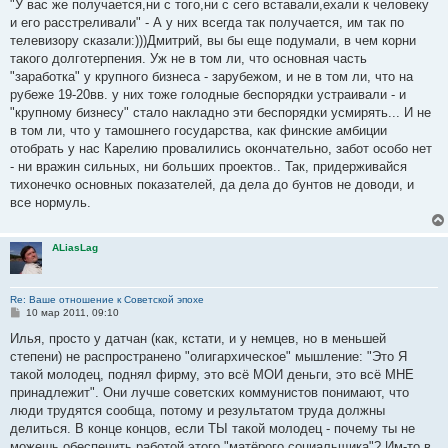
о
"У вас же получается,ни с того,ни с сего вставали,ехали к человеку
б
и его расстреливали" - А у них всегда так получается, им так по
щ
е
телевизору сказали:)))Дмитрий, вы бы еще подумали, в чем корни
н
такого долготерпения. Уж не в том ли, что основная часть
и
е
"заработка" у крупного бизнеса - зарубежом, и не в том ли, что на
рубеже 19-20вв. у них тоже голодные беспорядки устраивали - и
"крупному бизнесу" стало накладно эти беспорядки усмирять... И не
в том ли, что у тамошнего государства, как финские амбиции
отобрать у нас Карелию провалились окончательно, забот особо нет
- ни вражин сильных, ни больших проектов.. Так, придерживайся
тихонечко основных показателей, да дела до бунтов не доводи, и
все нормуль.
ALiasLag
Re: Ваше отношение к Советской эпохе
С
10 мар 2011, 09:10
о
о
Илья, просто у датчан (как, кстати, и у немцев, но в меньшей
б
степени) не распространено "олигархическое" мышление: "Это Я
щ
е
такой молодец, поднял фирму, это всё МОИ деньги, это всё МНЕ
н
принадлежит". Они лучше советских коммунистов понимают, что
и
е
люди трудятся сообща, потому и результатом труда должны
делиться. В конце концов, если ТЫ такой молодец - почему ты не
можешь обеспечить работой этого "матёрого социальщика"? Им-то в