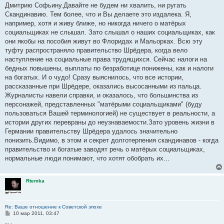
о
Дмитрию Софьину.Давайте не будем ни хвалить, ни ругать
б
Скандинавию. Тем более, что и Вы делаете это издалека. Я,
щ
е
например, хотя и живу ближе, но никогда ничего о матёрых
н
социальщиках не слышал. Зато слышал о наших социальщиках, как
и
е
они якобы на пособия живут во Флоридах и Мальорках. Всю эту
туфту распространяло правительство Шрёдера, когда вело
наступление на социальные права трудящихся. Сейчас налоги на
бедных повышены, выплаты по безработице понижены, как и налоги
на богатых. И о чудо! Сразу выяснилось, что все истории,
рассказанные при Шрёдере, оказались высосанными из пальца.
Журналисты навели справки, и оказалось, что большинства из
персонажей, представленных "матёрыми социальщиками" (буду
пользоваться Вашей терминологией) не существует в реальности, а
истории других перевраны до неузнаваемости.Зато уровень жизни в
Германии правительству Шрёдера удалось значительно
понизить.Видимо, в этом и секрет долготерпения скандинавов - когда
правительство и богатые заводят речь о матёрых социальщиках,
нормальные люди понимают, что хотят обобрать их...
Rtemka
Re: Ваше отношение к Советской эпохе
С
10 мар 2011, 03:47
о