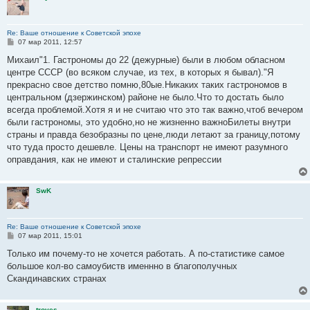
Re: Ваше отношение к Советской эпохе
С
07 мар 2011, 12:57
о
о
Михаил"1. Гастрономы до 22 (дежурные) были в любом обласном
б
центре СССР (во всяком случае, из тех, в которых я бывал)."Я
щ
е
прекрасно свое детство помню,80ые.Никаких таких гастрономов в
н
центральном (дзержинском) районе не было.Что то достать было
и
е
всегда проблемой.Хотя я и не считаю что это так важно,чтоб вечером
были гастрономы, это удобно,но не жизненно важноБилеты внутри
страны и правда безобразны по цене,люди летают за границу,потому
что туда просто дешевле. Цены на транспорт не имеют разумного
оправдания, как не имеют и сталинские репрессии
SwK
Re: Ваше отношение к Советской эпохе
С
07 мар 2011, 15:01
о
о
Только им почему-то не хочется работать. А по-статистике самое
б
большое кол-во самоубиств именнно в благополучных
щ
е
Скандинавских странах
н
и
е
troyes