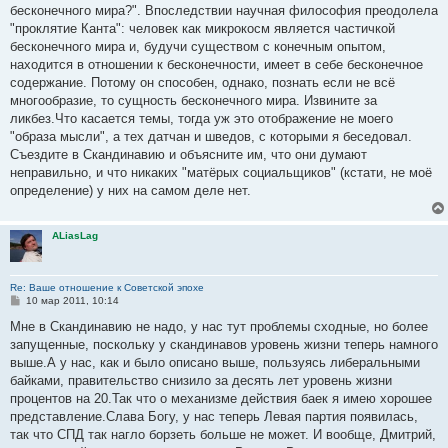
бесконечного мира?". Впоследствии научная философия преодолела
"проклятие Канта": человек как микрокосм является частичкой
бесконечного мира и, будучи существом с конечным опытом,
находится в отношении к бесконечности, имеет в себе бесконечное
содержание. Потому он способен, однако, познать если не всё
многообразие, то сущность бесконечного мира. Извините за
ликбез.Что касается темы, тогда уж это отображение не моего
"образа мысли", а тех датчан и шведов, с которыми я беседовал.
Съездите в Скандинавию и объясните им, что они думают
неправильно, и что никаких "матёрых социальщиков" (кстати, не моё
определение) у них на самом деле нет.
ALiasLag
Re: Ваше отношение к Советской эпохе
С
10 мар 2011, 10:14
о
о
Мне в Скандинавию не надо, у нас тут проблемы сходные, но более
б
запущенные, поскольку у скандинавов уровень жизни теперь намного
щ
е
выше.А у нас, как и было описано выше, пользуясь либеральными
н
байками, правительство снизило за десять лет уровень жизни
и
е
процентов на 20.Так что о механизме действия баек я имею хорошее
представление.Слава Богу, у нас теперь Левая партия появилась,
так что СПД так нагло борзеть больше не может. И вообще, Дмитрий,