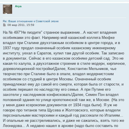
Arya
Re: Ваше отношение к Советской эпохе
С
08 мар 2011, 15:59
о
о
На № 497"Не пиздите" странное выражение...А насчет владения
б
особняками это факт. Например мой казанский коллега Мюфке
щ
е
владел при Сталине двухэтажным особняком в центре города, и в
н
1937 году продал означенный особняк казанскому инженерному
и
е
институту, уехал в Саратов, купил там другой особняк. Так записано
в документах. Сейчас в его казанском особняке детский сад. Это не
какая-то халупа, а двухэтажное строение в стиле модерн, кирпичное,
дореволюционной постройки!Далее, Константин Мельников, чье
творчество при Сталине было в опале, владел модернистским
особняком со студией в центре Москвы. Означенный особняк
принадлежал ему до самой его смерти, которая была от старости, и
особняк перешел по наследству его семье. А при Путине его
захотели у наследников конфисковать!Далее, Семен Пэн владел
половиной здания по улице кропоткинской там же, в Москве. (На это
у меня даже ксерокопии документов от 1934 года были). Я уж не
говорю про титанов типа Щусева и Жолтовского, которые владели
персональными мастерскими и каждый год рассекали по Италиям...
И опальные не расстреливались, и даже не сажались, взять того же
Леонидова... А недавно нашел в архиве (надо было составить по