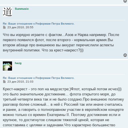
Sunmusic
Re: Ваше отношение к Реформам Петра Великого.
С
23 дек 2010, 20:55
о
о
Что вы изрядно играете с фактом...Азов и Нарва например. После
б
первого появился флот, после второго - нормальная армия.Вы
щ
е
втором абзаце про внешнеюю вы аккурат перечислили аспекты
н
внутренней политики. Что за крест-накрест?)))
и
е
hazg
Re: Ваше отношение к Реформам Петра Великого.
С
23 дек 2010, 21:03
о
о
Крест-накрест - это поп на медсестре;)Флот, который потом исчез)))
б
это было значительное достижение... флота открытого моря, до
щ
е
третьей четверти века так и не было создано.Про внешнюю политику
н
разговор более сложный... в ней с Россией так или иначе считались
и
е
и ранее, а говорить о полноправном участии в европейском концерте
можно только со времен Екатерины II. Поэтому достижение если и
крупное, то достигнутое слишком тяжелой ценой, которая не
сопоставима с целями и задачами.Что характерно большинство