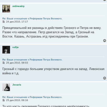
onlineakty
Re: Ваше отношение к Реформам Петра Великого.
С
24 дек 2010, 17:17
о
о
Принципиальной же разницы в действиях Грозного и Петра не вижу.
б
Разве что направление. Петр двигался на Запад, а Грозный на
щ
е
Восток. Казань, Астрахань итд присоединены при Грозном.
н
и
е
ruS)э
Re: Ваше отношение к Реформам Петра Великого.
С
25 дек 2010, 08:03
о
о
Грозный с гораздо большим упорством двигался на запад. Ливонская
б
война и т.д.
щ
е
н
и
Jevaris
е
Re: Ваше отношение к Реформам Петра Великого.
С
25 дек 2010, 09:16
о
о
То что часть окружения Грозного сознавала необходимость