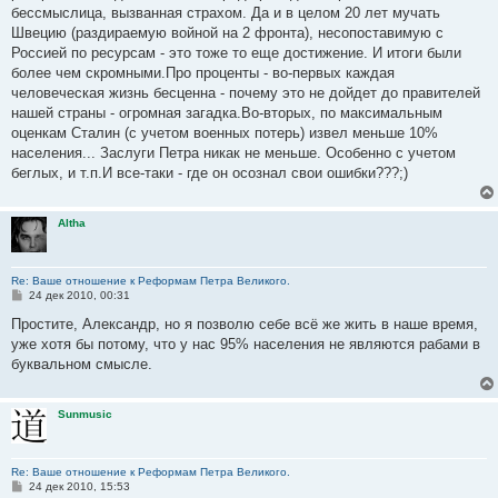
бессмыслица, вызванная страхом. Да и в целом 20 лет мучать
Швецию (раздираемую войной на 2 фронта), несопоставимую с
Россией по ресурсам - это тоже то еще достижение. И итоги были
более чем скромными.Про проценты - во-первых каждая
человеческая жизнь бесценна - почему это не дойдет до правителей
нашей страны - огромная загадка.Во-вторых, по максимальным
оценкам Сталин (с учетом военных потерь) извел меньше 10%
населения... Заслуги Петра никак не меньше. Особенно с учетом
беглых, и т.п.И все-таки - где он осознал свои ошибки???;)
Altha
Re: Ваше отношение к Реформам Петра Великого.
С
24 дек 2010, 00:31
о
о
Простите, Александр, но я позволю себе всё же жить в наше время,
б
уже хотя бы потому, что у нас 95% населения не являются рабами в
щ
е
буквальном смысле.
н
и
е
Sunmusic
Re: Ваше отношение к Реформам Петра Великого.
С
24 дек 2010, 15:53