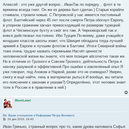
о
о
Алексей - это уже другой вопрос...ИванТак по порядку... флот в те
б
времена всегда гнил. Он же из дерева был сделан.) Старые корабли
щ
е
сгнивали, строили новые. С Петровской у нас имеется постоянный
н
флот. Балтийский через 45 лет после смерти Петра обогнул Европу,
и
е
в упорном сражении загнал превосходящий по размерам турецкий
флот в Чесменскую бухту и сжёг его там. А Черноморский так и
вовсе действовал постоянно. Ибо Турция.По-моему, даже учащийся
младших классов школы знает, что Швеция обладала тогда лучшей
армией в Европе и лучшим флотом в Балтике. Итоги Северной войны
тоже очень трудно назвать скромными.Насчёт ценности
человеческой жизни вы знаете, что моя позиция абсолютно такая же.
Но в отличии от Грозного и Совсем Грозного, дейтельность Петра я
нахожу разумной и эффективной.Про ошибки о извлечённый опыт.Я
уже говорил, под Азовом и Нарвой, разве это не очевидно? Уверен,
смогу и ещё найти, лень в материалах рыться.И вообще, вы читали
его пояснения к законам и указам?) Определённо, этот человек знает
толк в России и в правлении в ней.)
BlackLabel
Re: Ваше отношение к Реформам Петра Великого.
С
24 дек 2010, 16:43
о
о
Иван Гринько, странный вопрос про то, какие дрова наломала Софья: