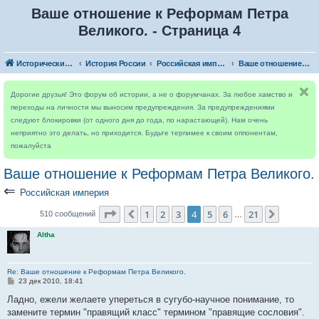
Ваше отношение к Реформам Петра
Великого. - Страница 4
Исторический форум
История России
Российская империя
Ваше отношение к Реформам Петра Великого.
Дорогие друзья! Это форум об истории, а не о форумчанах. За любое хамство и
переходы на личности мы выносим предупреждения. За предупреждениями
следуют блокировки (от одного дня до года, по нарастающей). Нам очень
неприятно это делать, но приходится. Будьте терпимее к своим оппонентам,
пожалуйста
Ваше отношение к Реформам Петра Великого.
⇐
Российская империя
Страница
4
из
21
1
2
3
4
5
6
21
Пред.
След.
510 сообщений
…
Altha
Re: Ваше отношение к Реформам Петра Великого.
С
23 дек 2010, 18:41
о
о
Ладно, ежели желаете упереться в сугубо-научное понимание, то
б
замените термин "правящий класс" термином "правящие сословия".
щ