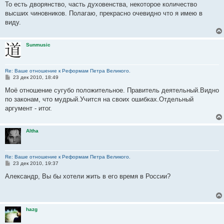
е
То есть дворянство, часть духовенства, некоторое количество
н
высших чиновников. Полагаю, прекрасно очевидно что я имею в
и
е
виду.
Sunmusic
Re: Ваше отношение к Реформам Петра Великого.
С
23 дек 2010, 18:49
о
о
Моё отношение сугубо положительное. Правитель деятельный.Видно
б
по законам, что мудрый.Учится на своих ошибках.Отдельный
щ
е
аргумент - итог.
н
и
е
Altha
Re: Ваше отношение к Реформам Петра Великого.
С
23 дек 2010, 19:37
о
о
Александр, Вы бы хотели жить в его время в России?
б
щ
е
н
и
hazg
е