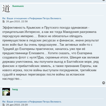
н
и
Sunmusic
е
Re: Ваше отношение к Реформам Петра Великого.
С
26 дек 2010, 22:58
о
о
Эффективность Крымских и Прутского похода одинаковая -
б
отрицательная.Интересно, а как же тогда Македония разгромила
щ
е
персидскую империю.... Вовсе не обязательн обладать
н
преимуществом в людских ресурсах и финансах, иначе результат
и
е
всех войн был бы очень предсказуем...Так активных войн-то с
Турцией до Екатерины практически, началось уже при её
предшествиннице Елизавете... Хотите сказать, что Екатерина
создавала флот с нуля?Даа, скромные итоги, Швеция как великая
держава уничтожена, мы получили выход в Балтийское море, ряд
финских и прибалтийских земель, а также признание Европы, как
нового игрока, после войны выступали посредником, третийским
судьёй в мирных переговорах после войны за испанское
наследство...
hazg
Re: Ваше отношение к Реформам Петра Великого.
С
26 дек 2010, 23:29