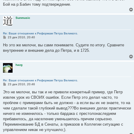
н
Бой на р.Бабич тому подтверждение.
и
е
Sunmusic
Re: Ваше отношение к Реформам Петра Великого.
С
23 дек 2010, 20:40
о
о
Но это же мелочи, вы сами понимаете. Судите по итогу. Сравните
б
внутренние и внешние дела до Петра, и в 1725.
щ
е
н
и
hazg
е
Re: Ваше отношение к Реформам Петра Великого.
С
23 дек 2010, 20:46
о
о
Это не мелочи, вы так и не привели конкретный пример, где Петр
б
извлек урок из СВОИХ ошибок. Если Петр это делал часто, то
щ
е
проблем с примерами быть не должно - а если вы их не знаете, то на
н
чем сделали такой глубокий вывод???Во внешних делах практически
и
е
ничего не изменилось - только бардака с престолонаследием
прибавилось, да население уменьшилось причем серьезно.
Переименование БД в Сенаты, а приказов в Коллегии ситуацию с
управлением никак не улучшило;).