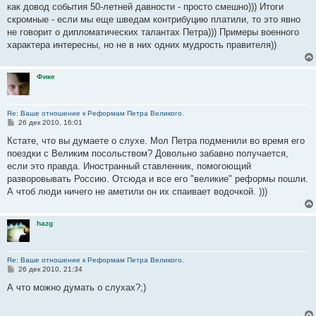
как довод события 50-летней давности - просто смешно))) Итоги
скромные - если мы еще шведам контрибуцию платили, то это явно
не говорит о дипломатических талантах Петра))) Примеры военного
характера интересны, но не в них одних мудрость правителя))
Фике
Re: Ваше отношение к Реформам Петра Великого.
С
26 дек 2010, 16:01
о
о
Кстате, что вы думаете о слухе. Мол Петра подменили во время его
б
поездки с Великим посольством? Довольно забавно получается,
щ
е
если это правда. Иностранный ставленник, помогоющий
н
разворовывать Россию. Отсюда и все его "великие" реформы пошли.
и
е
А чтоб люди ничего не аметили он их спаивает водочкой. )))
hazg
Re: Ваше отношение к Реформам Петра Великого.
С
26 дек 2010, 21:34
о
о
А что можно думать о слухах?;)
б
щ
е