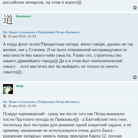
российских монархов, на этом и играло)))
Sunmusic
Re: Ваше отношение к Реформам Петра Великого.
С
23 дек 2010, 21:20
о
о
А когда флот исчез?Процентные потери, мягко говоря, далеко не так
б
велики, как у Сталина. И не было откровенной несправедливости
щ
е
жестокости без какого-либо смысла. Разве что, строительство
н
нашего дражайшего города))) Да и в этом был геополитический
и
е
смысл... хотя местечко мог бы выбирать не только из онного
смысла)))...
hazg
Re: Ваше отношение к Реформам Петра Великого.
С
23 дек 2010, 21:30
о
о
Псевдо черноморский - сразу же после того как Петра выкинули
б
после Прутского похода из Приазовья))) - а Балтийский тихо гнил,
щ
е
поскольку был построен для решения одной конретной задачи, и по
н
прямому назначения не использовался очень долго.Была -
и
е
разорение западных земель перед приходом Карла 12, полная