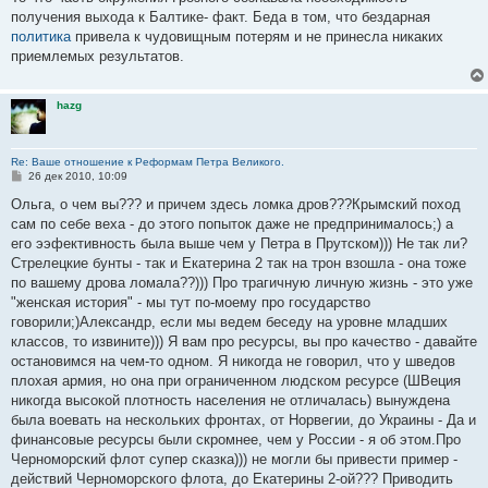
б
получения выхода к Балтике- факт. Беда в том, что бездарная
щ
е
политика
привела к чудовищным потерям и не принесла никаких
н
приемлемых результатов.
и
е
hazg
Re: Ваше отношение к Реформам Петра Великого.
С
26 дек 2010, 10:09
о
о
Ольга, о чем вы??? и причем здесь ломка дров???Крымский поход
б
сам по себе веха - до этого попыток даже не предпринималось;) а
щ
е
его ээфективность была выше чем у Петра в Прутском))) Не так ли?
н
Стрелецкие бунты - так и Екатерина 2 так на трон взошла - она тоже
и
е
по вашему дрова ломала??))) Про трагичную личную жизнь - это уже
"женская история" - мы тут по-моему про государство
говорили;)Александр, если мы ведем беседу на уровне младших
классов, то извините))) Я вам про ресурсы, вы про качество - давайте
остановимся на чем-то одном. Я никогда не говорил, что у шведов
плохая армия, но она при ограниченном людском ресурсе (ШВеция
никогда высокой плотность населения не отличалась) вынуждена
была воевать на нескольких фронтах, от Норвегии, до Украины - Да и
финансовые ресурсы были скромнее, чем у России - я об этом.Про
Черноморский флот супер сказка))) не могли бы привести пример -
действий Черноморского флота, до Екатерины 2-ой??? Приводить