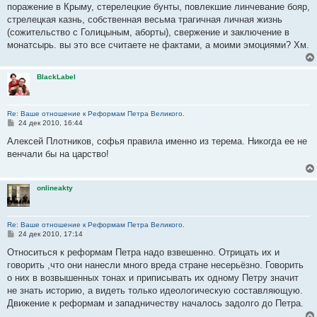
б
поражение в Крыму, стерелецкие бунты, повлекшие линчевание бояр,
щ
е
стрелецкая казнь, собственная весьма трагичная личная жизнь
н
(сожительство с Голицыным, аборты), свержение и заключение в
и
е
монатсырь. вы это все считаете не фактами, а моими эмоциями? Хм.
BlackLabel
Re: Ваше отношение к Реформам Петра Великого.
С
24 дек 2010, 16:44
о
о
Алексей Плотников, софья правила именно из терема. Никогда ее не
б
венчали бы на царство!
щ
е
н
и
onlineakty
е
Re: Ваше отношение к Реформам Петра Великого.
С
24 дек 2010, 17:14
о
о
Относиться к реформам Петра надо взвешенно. Отрицать их и
б
говорить ,что они нанесли много вреда стране несерьёзно. Говорить
щ
е
о них в возвышенных тонах и приписывать их одному Петру значит
н
не знать историю, а видеть только идеологическую составляющую.
и
е
Движение к реформам и западничеству началось задолго до Петра.