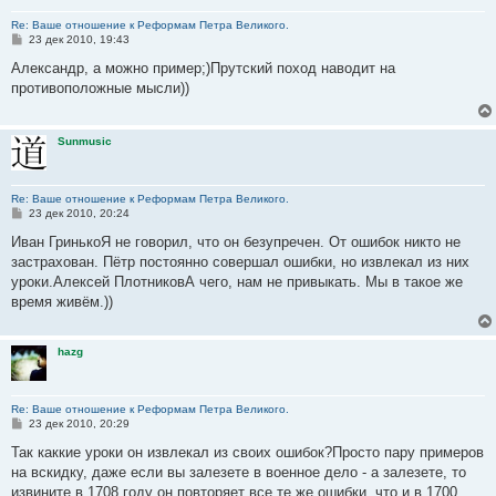
Re: Ваше отношение к Реформам Петра Великого.
С
23 дек 2010, 19:43
о
о
Александр, а можно пример;)Прутский поход наводит на
б
противоположные мысли))
щ
е
н
и
Sunmusic
е
Re: Ваше отношение к Реформам Петра Великого.
С
23 дек 2010, 20:24
о
о
Иван ГринькоЯ не говорил, что он безупречен. От ошибок никто не
б
застрахован. Пётр постоянно совершал ошибки, но извлекал из них
щ
е
уроки.Алексей ПлотниковА чего, нам не привыкать. Мы в такое же
н
время живём.))
и
е
hazg
Re: Ваше отношение к Реформам Петра Великого.
С
23 дек 2010, 20:29
о
о
Так каккие уроки он извлекал из своих ошибок?Просто пару примеров
б
на вскидку, даже если вы залезете в военное дело - а залезете, то
щ
е
извините в 1708 году он повторяет все те же ошибки, что и в 1700.