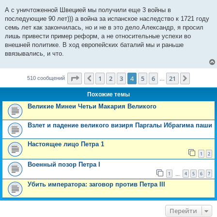
о
о
А с уничтоженной Швецией мы получили еще 3 войны в
б
последующие 90 лет))) а война за испанское наследство к 1721 году
щ
е
семь лет как закончилась, но и не в это дело.Александр, я просил
н
лишь привести пример реформ, а не относительные успехи во
и
е
внешней политике. В ход европейских баталий мы и раньше
ввязывались, и что.
Страница
4
из
21
1
2
3
4
5
6
21
Пред.
След.
510 сообщений
…
Похожие темы
Великие Минеи Четьи Макария Великого
Взлет и падение великого визиря Паргалы Ибрагима паши
Настоящее лицо Петра 1
1
2
Военный позор Петра I
1
4
5
6
7
…
Убить императора: заговор против Петра III
Перейти