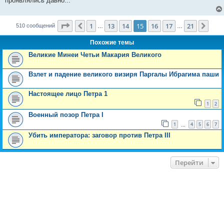
проявлялись давно...
н
и
е
Страница
15
из
21
1
13
14
15
16
17
21
Пред.
След
510 сообщений
…
…
Похожие темы
Великие Минеи Четьи Макария Великого
Взлет и падение великого визиря Паргалы Ибрагима паши
Настоящее лицо Петра 1
1
2
Военный позор Петра I
1
4
5
6
7
…
Убить императора: заговор против Петра III
Перейти