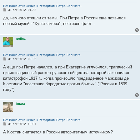
Re: Ваше отношение к Реформам Петра Великого.
С
31 авг 2012, 04:32
о
о
да, немного отошли от темы. При Петре в России ещё появился
б
первый музей - "Кунсткамера", построен флот...
щ
е
н
и
polina
е
Re: Ваше отношение к Реформам Петра Великого.
С
31 авг 2012, 09:22
о
о
А еще при Петре начался, а при Екатерине углубился, трагический
б
цивилизационный раскол русского общества, который закончился
щ
е
катастрофой 1917 г., когда произошло предвиденное маркизом де
н
Кюстином "восстание бородатых против бритых" ("Россия в 1839
и
е
году")
Imara
Re: Ваше отношение к Реформам Петра Великого.
С
31 авг 2012, 10:01
о
о
А Кюстин считается в России авторитетным источником?
б
щ