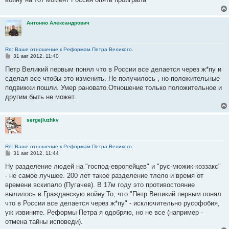
Антонио Александрович
Re: Ваше отношение к Реформам Петра Великого.
С
31 авг 2012, 11:40
о
о
Петр Великий первым понял что в России все делается через ж*пу и
б
сделал все чтобы это изменить. Не получилось , но положительные
щ
е
подвижки пошли. Умер рановато.Отношение только положительное и
н
другим быть не может.
и
е
sergejluzhkv
Re: Ваше отношение к Реформам Петра Великого.
С
31 авг 2012, 11:44
о
о
Ну разделение людей на "господ-европейцев" и "рус-мюжик-коззакс"
б
- не самое лучшее. 200 лет такое разделение тлело и время от
щ
е
времени вскипало (Пугачев). В 17м году это противостояние
н
вылилось в Гражданскую войну.То, что "Петр Великий первым понял
и
е
что в России все делается через ж*пу" - исключительно русофобия,
уж извините. Реформы Петра я одобряю, но не все (например -
отмена тайны исповеди).