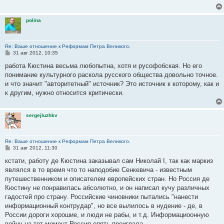
е
н
и
polina
е
Re: Ваше отношение к Реформам Петра Великого.
С
31 авг 2012, 10:35
о
о
работа Кюстина весьма любопытна, хотя и русофобская. Но его
б
понимание культурного раскола русского общества довольно точное.
щ
е
и что значит "авторитетный" источник? Это источник к которому, как и
н
к другим, нужно относится критически.
и
е
sergejluzhkv
Re: Ваше отношение к Реформам Петра Великого.
С
31 авг 2012, 11:30
о
о
кстати, работу де Кюстина заказывал сам Николай I, так как маркиз
б
являлся в то время что то наподобие Сенкевича - известным
щ
е
путешественником и описателем европейских стран. Но Россия де
н
Кюстину не понравилась абсолютно, и он написал кучу различных
и
е
гадостей про страну. Российские чиновники пытались "нанести
информационный контрудар", но все вылилось в нудение - де, в
России дороги хорошие, и люди не рабы, и т.д. Информациоонную
войну на тот момент Россия опять проиграла