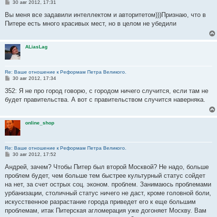
С
30 авг 2012, 17:31
о
о
Вы меня все задавили интеллектом и авторитетом)))Признаю, что в
б
Питере есть много красивых мест, но в целом не убедили
щ
е
н
и
ALiasLag
е
Re: Ваше отношение к Реформам Петра Великого.
С
30 авг 2012, 17:34
о
о
352: Я не про город говорю, с городом ничего случится, если там не
б
будет правительства. А вот с правительством случится наверняка.
щ
е
н
и
online_shop
е
Re: Ваше отношение к Реформам Петра Великого.
С
30 авг 2012, 17:52
о
о
Андрей, зачем? Чтобы Питер был второй Москвой? Не надо, больше
б
проблем будет, чем больше тем быстрее культурный статус сойдет
щ
е
на нет, за счет острых соц. эконом. проблем. Занимаюсь проблемами
н
урбанизации, столичный статус ничего не даст, кроме головной боли,
и
е
искусственное разрастание города приведет его к еще большим
проблемам, итак Питерская агломерация уже догоняет Москву. Вам