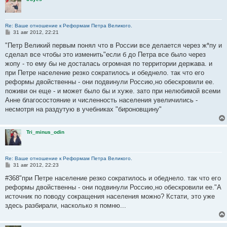
Re: Ваше отношение к Реформам Петра Великого.
С
31 авг 2012, 22:21
о
о
"Петр Великий первым понял что в России все делается через ж*пу и
б
сделал все чтобы это изменить"если б до Петра все было через
щ
е
жопу - то ему бы не досталась огромная по территории держава. и
н
при Петре население резко сократилось и обеднело. так что его
и
е
реформы двойственны - они подвинули Россию,но обескровили ее.
поживи он еще - и может было бы и хуже. зато при нелюбимой всеми
Анне благосостояние и численность населения увеличились -
несмотря на раздутую в учебниках "бироновщину"
Tri_minus_odin
Re: Ваше отношение к Реформам Петра Великого.
С
31 авг 2012, 22:23
о
о
#368"при Петре население резко сократилось и обеднело. так что его
б
реформы двойственны - они подвинули Россию,но обескровили ее."А
щ
е
источник по поводу сокращения населения можно? Кстати, это уже
н
здесь разбирали, насколько я помню...
и
е