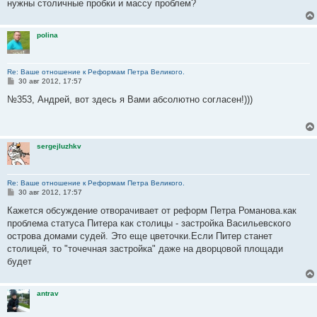
нужны столичные пробки и массу проблем?
polina
Re: Ваше отношение к Реформам Петра Великого.
С
30 авг 2012, 17:57
о
о
№353, Андрей, вот здесь я Вами абсолютно согласен!)))
б
щ
е
н
и
sergejluzhkv
е
Re: Ваше отношение к Реформам Петра Великого.
С
30 авг 2012, 17:57
о
о
Кажется обсуждение отворачивает от реформ Петра Романова.как
б
проблема статуса Питера как столицы - застройка Васильевского
щ
е
острова домами судей. Это еще цветочки.Если Питер станет
н
столицей, то "точечная застройка" даже на дворцовой площади
и
е
будет
antrav