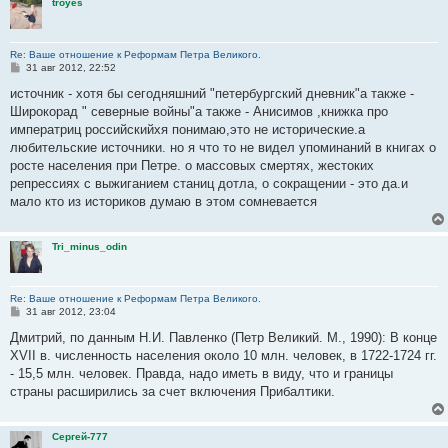
troyes
Re: Ваше отношение к Реформам Петра Великого.
С
31 авг 2012, 22:52
о
о
источник - хотя бы сегодняшний "петербургский дневник"а также -
б
Широкорад " северные войны"а также - Анисимов ,книжка про
щ
е
императриц российскийхя понимаю,это не исторические.а
н
любительские источники. но я что то не видел упоминаний в книгах о
и
е
росте населения при Петре. о массовых смертях, жестоких
репрессиях с выжиганием станиц дотла, о сокращении - это да.и
мало кто из историков думаю в этом сомневается
Tri_minus_odin
Re: Ваше отношение к Реформам Петра Великого.
С
31 авг 2012, 23:04
о
о
Дмитрий, по данным Н.И. Павленко (Петр Великий. М., 1990): В конце
б
XVII в. численность населения около 10 млн. человек, в 1722-1724 гг.
щ
е
- 15,5 млн. человек. Правда, надо иметь в виду, что и границы
н
страны расширились за счет включения Прибалтики.
и
е
Сергей-777