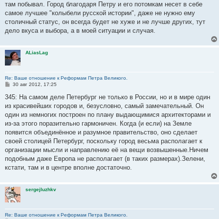
е
там побывал. Город благодаря Петру и его потомкам несет в себе
н
самое лучшее "колыбели русской истории", даже не нужно ему
и
е
столичный статус, он всегда будет не хуже и не лучше других, тут
дело вкуса и выбора, а в моей ситуации и случая.
ALiasLag
Re: Ваше отношение к Реформам Петра Великого.
С
30 авг 2012, 17:25
о
о
345: На самом деле Петербург не только в России, но и в мире один
б
из красивейших городов и, безусловно, самый замечательный. Он
щ
е
один из немногих построен по плану выдающимися архитекторами и
н
из-за этого поразительно гармоничен. Когда (и если) на Земле
и
е
появится объединённое и разумное правительство, оно сделает
своей столицей Петербург, поскольку город весьма располагает к
организации мысли и направлению её на вещи возвышенные.Ничем
подобным даже Европа не располагает (в таких размерах).Зелени,
кстати, там и в центре вполне достаточно.
sergejluzhkv
Re: Ваше отношение к Реформам Петра Великого.