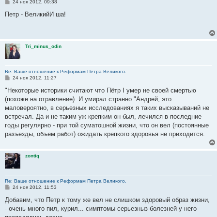
С
24 ноя 2012, 09:38
о
о
Петр - ВеликийИ ша!
б
щ
е
н
и
Tri_minus_odin
е
Re: Ваше отношение к Реформам Петра Великого.
С
24 ноя 2012, 11:27
о
о
"Некоторые историки считают что Пётр I умер не своей смертью
б
(похоже на отравление). И умирал странно."Андрей, это
щ
е
маловероятно, в серьезных исследованиях я таких высказываний не
н
встречал. Да и не таким уж крепким он был, лечился в последние
и
е
годы регулярно - при той суматошной жизни, что он вел (постоянные
разъезды, объем работ) ожидать крепкого здоровья не приходится.
zontiq
Re: Ваше отношение к Реформам Петра Великого.
С
24 ноя 2012, 11:53
о
о
Добавим, что Петр к тому же вел не слишком здоровый образ жизни,
б
- очень много пил, курил... симптомы серьезныз болезней у него
щ
е