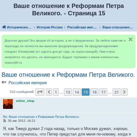
Ваше отношение к Реформам Петра
Великого. - Страница 15
Исторический форум
История России
Российская империя
Ваше отношение к Реформам Петра Великого.
Дорогие друзья! Это форум об истории, а не о форумчанах. За любое хамство и
переходы на личности мы выносим предупреждения. За предупреждениями
следуют блокировки (от одного дня до года, по нарастающей). Нам очень
неприятно это делать, но приходится. Будьте терпимее к своим оппонентам,
пожалуйста
Ваше отношение к Реформам Петра Великого.
⇐
Российская империя
Страница
15
из
21
1
13
14
15
16
17
21
Пред.
След
510 сообщений
…
…
online_shop
Re: Ваше отношение к Реформам Петра Великого.
С
30 авг 2012, 16:21
о
о
Я, как Тимур думал 2 года назад, только о Москве думал, хорошо,
б
что так случилось, что Питер предстал для меня по-новому, когда я
щ