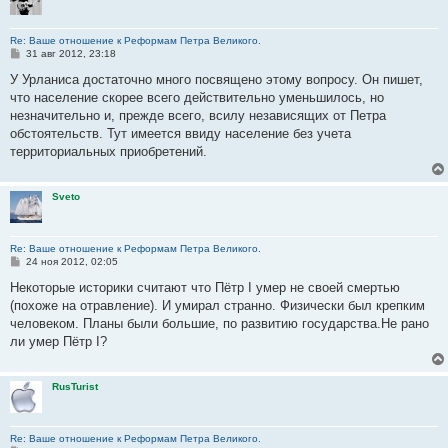
Re: Ваше отношение к Реформам Петра Великого.
С
31 авг 2012, 23:18
о
о
У Урланиса достаточно много посвящено этому вопросу. Он пишет,
б
что население скорее всего действительно уменьшилось, но
щ
е
незначительно и, прежде всего, всилу независящих от Петра
н
обстоятельств. Тут имеется ввиду население без учета
и
е
территориальных приобретений.
Sveto
Re: Ваше отношение к Реформам Петра Великого.
С
24 ноя 2012, 02:05
о
о
Некоторые историки считают что Пётр I умер не своей смертью
б
(похоже на отравление). И умирал странно. Физически был крепким
щ
е
человеком. Планы были большие, по развитию государства.Не рано
н
ли умер Пётр I?
и
е
RusTurist
Re: Ваше отношение к Реформам Петра Великого.