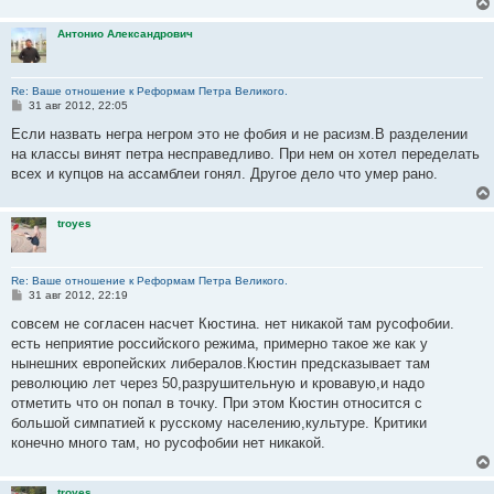
Антонио Александрович
Re: Ваше отношение к Реформам Петра Великого.
С
31 авг 2012, 22:05
о
о
Если назвать негра негром это не фобия и не расизм.В разделении
б
на классы винят петра несправедливо. При нем он хотел переделать
щ
е
всех и купцов на ассамблеи гонял. Другое дело что умер рано.
н
и
е
troyes
Re: Ваше отношение к Реформам Петра Великого.
С
31 авг 2012, 22:19
о
о
совсем не согласен насчет Кюстина. нет никакой там русофобии.
б
есть неприятие российского режима, примерно такое же как у
щ
е
нынешних европейских либералов.Кюстин предсказывает там
н
революцию лет через 50,разрушительную и кровавую,и надо
и
е
отметить что он попал в точку. При этом Кюстин относится с
большой симпатией к русскому населению,культуре. Критики
конечно много там, но русофобии нет никакой.
troyes