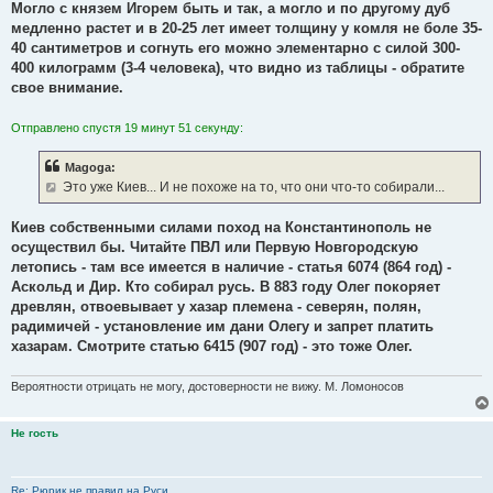
Могло с князем Игорем быть и так, а могло и по другому дуб
медленно растет и в 20-25 лет имеет толщину у комля не боле 35-
40 сантиметров и согнуть его можно элементарно с силой 300-
400 килограмм (3-4 человека), что видно из таблицы - обратите
свое внимание.
Отправлено спустя 19 минут 51 секунду:
Magoga:
Это уже Киев... И не похоже на то, что они что-то собирали...
Киев собственными силами поход на Константинополь не
осуществил бы. Читайте ПВЛ или Первую Новгородскую
летопись - там все имеется в наличие - статья 6074 (864 год) -
Аскольд и Дир. Кто собирал русь. В 883 году Олег покоряет
древлян, отвоевывает у хазар племена - северян, полян,
радимичей - установление им дани Олегу и запрет платить
хазарам. Смотрите статью 6415 (907 год) - это тоже Олег.
Вероятности отрицать не могу, достоверности не вижу. М. Ломоносов
Не гость
Re: Рюрик не правил на Руси