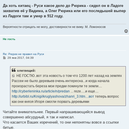
Да хоть китаец - Руси какое дело до Рюрика - сидел он в Ладоге
захватив её у Вадима, а Олег Рюрика или его последышей выпер
из Ладоги там и умер в 912 году.
Вероятности отрицать не могу, достоверности не вижу. М. Ломоносов
Не гость
Re: Рюрик не правил на Руси
С
29 янв 2017, 04:39
о
о
б
олегвещий:
щ
е
НЕ ГОСТЮ..вот эта новость о том что 1200 лет назад на землях
н
Рассеи не было деревьев очень интересна...и когда начала
и
е
произрастать береза мои предки покинули те земли....
http://cyberleninka.ru/article/n/predan
... reze.....и еще....
http://urbibl.ru/Knigi/kruglyashova/zhanri_3.htm....вот
теперь вопрос
как они князя Игоря смогли порвать деревьями
Читайте внимательнее. Первый напрашивающийся вывод
совершенно абсурдный, я так и написал.
Что касается Ваших изречений, то они непонятны вовсе а ссылки
битые.