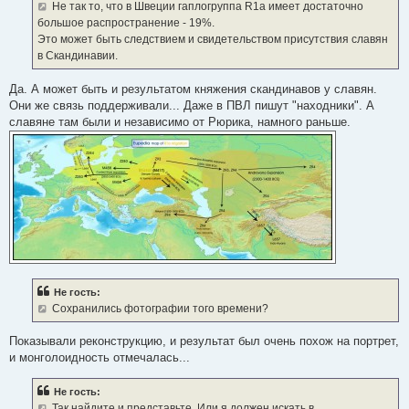
е
Не так то, что в Швеции гаплогруппа R1a имеет достаточно
н
большое распространение - 19%.
и
е
Это может быть следствием и свидетельством присутствия славян
в Скандинавии.
Да. А может быть и результатом княжения скандинавов у славян.
Они же связь поддерживали... Даже в ПВЛ пишут "находники". А
славяне там были и независимо от Рюрика, намного раньше.
Не гость:
Сохранились фотографии того времени?
Показывали реконструкцию, и результат был очень похож на портрет,
и монголоидность отмечалась...
Не гость:
Так найдите и представьте. Или я должен искать в