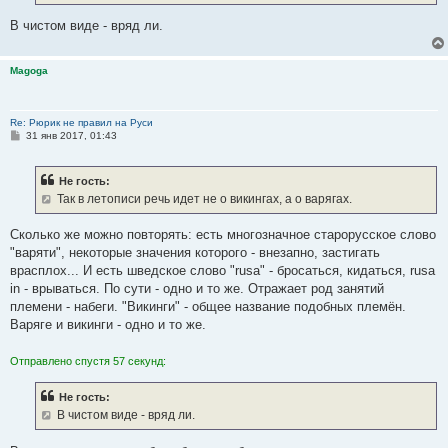
В чистом виде - вряд ли.
Magoga
Re: Рюрик не правил на Руси
С
31 янв 2017, 01:43
о
о
б
Не гость:
щ
е
Так в летописи речь идет не о викингах, а о варягах.
н
и
е
Сколько же можно повторять: есть многозначное старорусское слово
"варяти", некоторые значения которого - внезапно, застигать
врасплох... И есть шведское слово "rusa" - бросаться, кидаться, rusa
in - врываться. По сути - одно и то же. Отражает род занятий
племени - набеги. "Викинги" - общее название подобных племён.
Варяге и викинги - одно и то же.
Отправлено спустя 57 секунд:
Не гость:
В чистом виде - вряд ли.