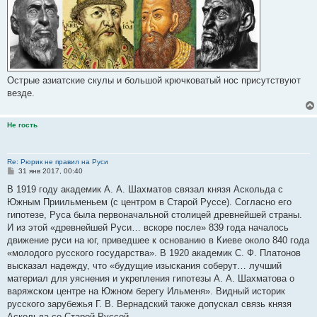
Острые азиатские скулы и большой крючковатый нос присутствуют
везде.
Не гость
Re: Рюрик не правил на Руси
С
31 янв 2017, 00:40
о
о
В 1919 году академик А. А. Шахматов связал князя Аскольда с
б
Южным Приильменьем (с центром в Старой Руссе). Согласно его
щ
е
гипотезе, Руса была первоначальной столицей древнейшей страны.
н
И из этой «древнейшей Руси… вскоре после» 839 года началось
и
е
движение руси на юг, приведшее к основанию в Киеве около 840 года
«молодого русского государства». В 1920 академик С. Ф. Платонов
высказал надежду, что «будущие изыскания соберут… лучший
материал для уяснения и укрепления гипотезы А. А. Шахматова о
варяжском центре на Южном берегу Ильменя». Видный историк
русского зарубежья Г. В. Вернадский также допускал связь князя
Аскольда со Старой Руссой.