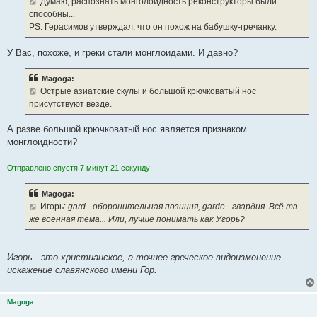
Думаю, распознать монголоидность реконструкторы были
способны...
PS: Герасимов утверждал, что он похож на бабушку-гречанку.
У Вас, похоже, и греки стали монглоидами. И давно?
Magoga:
Острые азиатские скулы и большой крючковатый нос
присутствуют везде.
А разве большой крючковатый нос является признаком
монглоидности?
Отправлено спустя 7 минут 21 секунду:
Magoga:
Игорь:
gard - оборонительная позиция,
garde - гвардия. Всё та
же военная тема... Или, лучше понимать как Угорь?
Игорь - это христианское, а точнее греческое видоизменение-
искажение славянского имени Гор.
Magoga