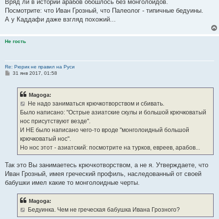
Вряд ли в истории арабов обошлось без монголоидов.
Посмотрите: что Иван Грозный, что Палеолог - типичные бедуины.
А у Каддафи даже взгляд похожий...
Не гость
Re: Рюрик не правил на Руси
С
31 янв 2017, 01:58
о
о
б
Magoga:
щ
е
Не надо заниматься крючкотворством и сбивать.
н
Было написано: "Острые азиатские скулы и большой крючковатый
и
е
нос присутствуют везде".
И НЕ было написано чего-то вроде "монголоидный большой
крючковатый нос".
Но нос этот - азиатский: посмотрите на турков, евреев, арабов...
Так это Вы занимаетесь крючкотворством, а не я. Утверждаете, что
Иван Грозный, имея греческий профиль, наследованный от своей
бабушки имел какие то монголоидные черты.
Magoga:
Бедуинка. Чем не греческая бабушка Ивана Грозного?