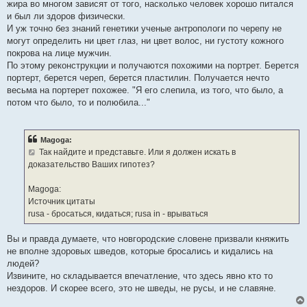
жира во многом зависят от того, насколько человек хорошо питался
и был ли здоров физически.
И уж точно без знаний генетики ученые антропологи по черепу не
могут определить ни цвет глаз, ни цвет волос, ни густоту кожного
покрова на лице мужчин.
По этому реконструкции и получаются похожими на портрет. Берется
портерт, берется череп, берется пластилин. Получается нечто
весьма на портерет похожее. "Я его слепила, из того, что было, а
потом что было, то и полюбила..."
Magoga:
Так найдите и представьте. Или я должен искать в
доказательство Ваших гипотез?
Magoga:
Источник цитаты
rusa - бросаться, кидаться; rusa in - врываться
Вы и правда думаете, что новгородские словене призвали княжить
не вполне здоровых шведов, которые бросались и кидались на
людей?
Извините, но складывается впечатление, что здесь явно кто то
нездоров. И скорее всего, это не шведы, не русы, и не славяне.