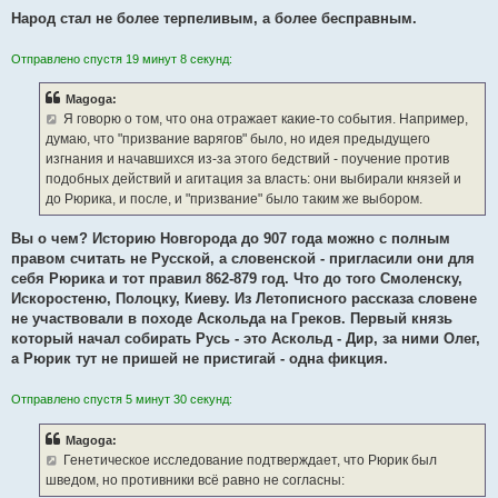
Народ стал не более терпеливым, а более бесправным.
Отправлено спустя 19 минут 8 секунд:
Magoga:
Я говорю о том, что она отражает какие-то события. Например,
думаю, что "призвание варягов" было, но идея предыдущего
изгнания и начавшихся из-за этого бедствий - поучение против
подобных действий и агитация за власть: они выбирали князей и
до Рюрика, и после, и "призвание" было таким же выбором.
Вы о чем? Историю Новгорода до 907 года можно с полным
правом считать не Русской, а словенской - пригласили они для
себя Рюрика и тот правил 862-879 год. Что до того Смоленску,
Искоростеню, Полоцку, Киеву. Из Летописного рассказа словене
не участвовали в походе Аскольда на Греков. Первый князь
который начал собирать Русь - это Аскольд - Дир, за ними Олег,
а Рюрик тут не пришей не пристигай - одна фикция.
Отправлено спустя 5 минут 30 секунд:
Magoga:
Генетическое исследование подтверждает, что Рюрик был
шведом, но противники всё равно не согласны: