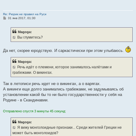
Re: Рюрик не правил на Руси
С
31 янв 2017, 01:30
о
о
б
Magoga:
щ
е
Вы глумитесь?
н
и
е
Да нет, скорее юродствую. И саркастически при этом улыбаюсь.
Magoga:
Речь идёт о племени, которое занималось налётами и
грабежами. О викингах.
Так в летописи речь идет не о викингах, а о варягах.
А викинги еще долго занимались грабежами, не задумываясь об
установлении какой бы то ни было государственности у себя на
Родине - в Скандинавии.
Отправлено спустя 3 минуты 45 секунд:
Magoga:
Я вижу монголоидные признаки... Среди жителей Греции не
может быть монголоидов?