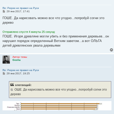
Re: Рюрик не правил на Руси
С
29 янв 2017, 17:41
о
о
ГОШЕ. Да нарисовать можно все что угодно...попробуй согни это
б
дерево
щ
е
н
Отправлено спустя 4 минуты 25 секунд:
и
е
ГОШЕ. Игоря древляне могли убить и без применения деревьев...он
нарушил порядок определенный Ветхим заветом...а вот ОЛЬГА
детей древлянских рвала деревьями
Автор темы
Gosha
Re: Рюрик не правил на Руси
С
29 янв 2017, 19:25
о
о
б
олегвещий:
щ
е
ОШЕ. Да нарисовать можно все что угодно...попробуй согни это
н
дерево
и
е