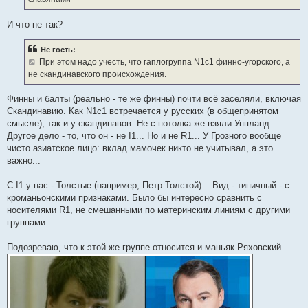
И что не так?
Не гость:
При этом надо учесть, что гаплогруппа N1c1 финно-угорского, а
не скандинавского происхождения.
Финны и балты (реально - те же финны) почти всё заселяли, включая
Скандинавию. Как N1c1 встречается у русских (в общепринятом
смысле), так и у скандинавов. Не с потолка же взяли Уппланд...
Другое дело - то, что он - не I1... Но и не R1... У Грозного вообще
чисто азиатское лицо: вклад мамочек никто не учитывал, а это
важно...
С I1 у нас - Толстые (например, Петр Толстой)... Вид - типичный - с
кроманьонскими признаками. Было бы интересно сравнить с
носителями R1, не смешанными по материнским линиям с другими
группами.
Подозреваю, что к этой же группе относится и маньяк Ряховский.