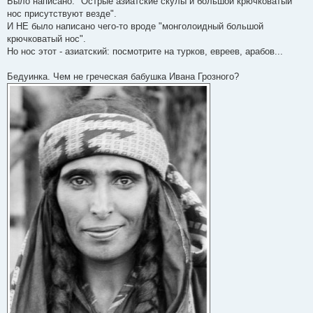
Было написано: "Острые азиатские скулы и большой крючковатый
нос присутствуют везде".
И НЕ было написано чего-то вроде "монголоидный большой
крючковатый нос".
Но нос этот - азиатский: посмотрите на турков, евреев, арабов...
Бедуинка. Чем не греческая бабушка Ивана Грозного?