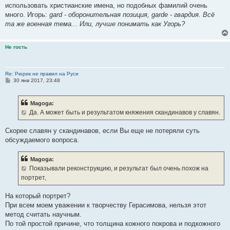
е
использовать христианские имена, но подобных фамилий очень
н
много. Игорь:
gard - оборонительная позиция,
garde - гвардия. Всё
и
е
та же военная тема... Или, лучше понимать как Угорь?
Не гость
Re: Рюрик не правил на Руси
С
30 янв 2017, 23:48
о
о
б
Magoga:
щ
е
Да. А может быть и результатом княжения скандинавов у славян.
н
и
е
Скорее славян у скандинавов, если Вы еще не потеряли суть
обсуждаемого вопроса.
Magoga:
Показывали реконструкцию, и результат был очень похож на
портрет,
На который портрет?
При всем моем уважении к творчеству Герасимова, нельзя этот
метод считать научным.
По той простой причине, что толщина кожного покрова и подкожного