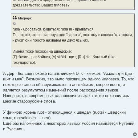
доказательство Ваших гипотез?
Magoga:
rusa - бросаться, кидаться; rusa in - врываться
Т.е., то же, что и старорусское "варяти", поэтому в словах "к варягам,
к руси" они просто названы на двух языках.
Имена тоже похожи на шведские:
[T] rӧvare - разбойник; [A] skӧld - щит; [Ru] rik - богатый (rike -
государство).
А Дир - больше похоже на английский Dirk - кинжал: "Аскольд и Дир -
щит и меч". Возможно, это было прозвищем одного человека. То, что
некоторые слова обнаруживаются в английском, скорее всего, и
является результатом изменений после расхождения языков.
Наверняка, в современных славянских языках так же сохранились
многие старорусские слова.
У финнов: корень ruot - относящееся к шведам (ruotsi - шведский
язык, ruotsalainen - швед).
Ещё раз напоминаю: в некоторых языках Россия называется Рутения
и Русения.