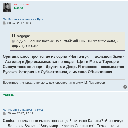
Автор темы
Gosha
Re: Рюрик не правил на Руси
С
30 янв 2017, 18:25
о
о
б
Magoga:
щ
е
А Дир - больше похоже на английский Dirk - кинжал: "Аскольд и
н
Дир - щит и меч".
и
е
Оригинальное прочтение из серии «Чингачгук — Большой Змей»
- Аскольд и Дир оказывается не люди - Щит и Меч, а Трувор и
Синеус тоже не люди - Дружина и Двор. Интересно - оказывается
Русская История не Субъективная, а именно Объективная.
Вероятности отрицать не могу, достоверности не вижу. М. Ломоносов
Magoga
Re: Рюрик не правил на Руси
С
30 янв 2017, 23:19
о
о
Gosha
, нормальные имена-прозвища. Чем хуже Калиты? «Чингачгук
б
— Большой Змей» - "Владимир - Красно Солнышко". Позже стали
щ