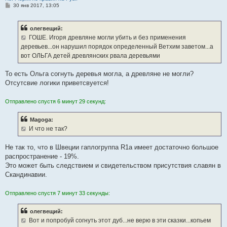
С
30 янв 2017, 13:05
о
о
б
олегвещий:
щ
е
ГОШЕ. Игоря древляне могли убить и без применения
н
деревьев...он нарушил порядок определенный Ветхим заветом...а
и
е
вот ОЛЬГА детей древлянских рвала деревьями
То есть Ольга согнуть деревья могла, а древляне не могли?
Отсутсвие логики приветсвуется!
Отправлено спустя 6 минут 29 секунд:
Magoga:
И что не так?
Не так то, что в Швеции гаплогруппа R1a имеет достаточно большое
распространение - 19%.
Это может быть следствием и свидетельством присутствия славян в
Скандинавии.
Отправлено спустя 7 минут 33 секунды:
олегвещий:
Вот и попробуй согнуть этот дуб...не верю в эти сказки...копьем