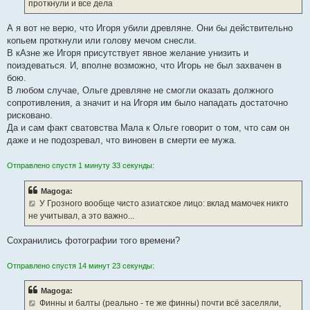
проткнули и все дела
А я вот не верю, что Игоря убили древляне. Они бы действительно
копьем проткнули или голову мечом снесли.
В кАзне же Игоря присутствует явное желание унизить и
поиздеваться. И, вполне возможно, что Игорь не был захвачен в
бою.
В любом случае, Ольге древляне не смогли оказать должного
сопротивления, а значит и на Игоря им было нападать достаточно
рисковано.
Да и сам факт сватовства Мала к Ольге говорит о том, что сам он
даже и не подозревал, что виновен в смерти ее мужа.
Отправлено спустя 1 минуту 33 секунды:
Magoga:
У Грозного вообще чисто азиатское лицо: вклад мамочек никто
не учитывал, а это важно...
Сохранились фотографии того времени?
Отправлено спустя 14 минут 23 секунды:
Magoga:
Финны и балты (реально - те же финны) почти всё заселяли,