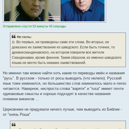
Отправлено спустя 53 минуты 43 секунды:
Не гость:
Во первых, ни приведены сами эти слова. Во-вторых, не
доказано их заимствоание из шведского. Если быть точнее, то
древнескандинавского, на котором говорили все жители
Скандинавии, кроме финнов. Таким образом, из именно шведского
языка не могло быть никаких заимствований.
Но именно там можно найти хоть какие-то переводы имён и названия
"русь". В русском - только от росы выводить (что нелепо). Русский
язык тоже изменился, но большинство слов изменилось мало и легко
читаются. Наверное, неспроста слова "варяти" и "rusa" имеют почти
одинаковые смыслы и хорошо подходят в качестве названия
племени викингов ...
Церковники не придумали ничего лучше, чем выводить из Библии -
от "князь Роша"