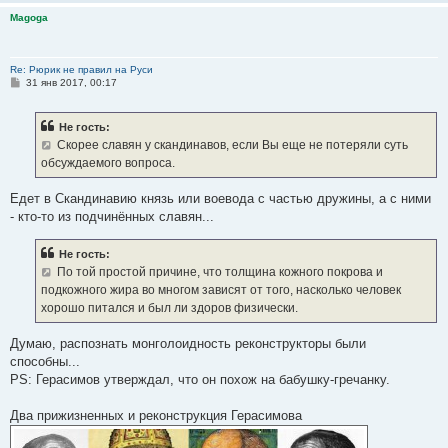
Magoga
Re: Рюрик не правил на Руси
С
31 янв 2017, 00:17
о
о
б
Не гость:
щ
е
Скорее славян у скандинавов, если Вы еще не потеряли суть
н
обсуждаемого вопроса.
и
е
Едет в Скандинавию князь или воевода с частью дружины, а с ними
- кто-то из подчинённых славян...
Не гость:
По той простой причине, что толщина кожного покрова и
подкожного жира во многом зависят от того, насколько человек
хорошо питался и был ли здоров физически.
Думаю, распознать монголоидность реконструкторы были
способны...
PS: Герасимов утверждал, что он похож на бабушку-гречанку.
Два прижизненных и реконструкция Герасимова