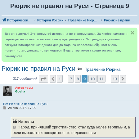
Рюрик не правил на Руси - Страница 9
Исторический форум
История России
Правление Рюрика
Рюрик не правил на Руси
Дорогие друзья! Это форум об истории, а не о форумчанах. За любое хамство и
переходы на личности мы выносим предупреждения. За предупреждениями
следуют блокировки (от одного дня до года, по нарастающей). Нам очень
неприятно это делать, но приходится. Будьте терпимее к своим оппонентам,
пожалуйста
Рюрик не правил на Руси
⇐
Правление Рюрика
Страница
9
из
13
1
7
8
9
10
11
13
Пред.
След.
317 сообщений
…
…
Автор темы
Gosha
Re: Рюрик не правил на Руси
С
28 янв 2017, 17:09
о
о
б
Не гость:
щ
е
Народ, принявший христианство, стал куда более терпимым, а
н
если выражаться конкретнее, то подавленным.
и
е