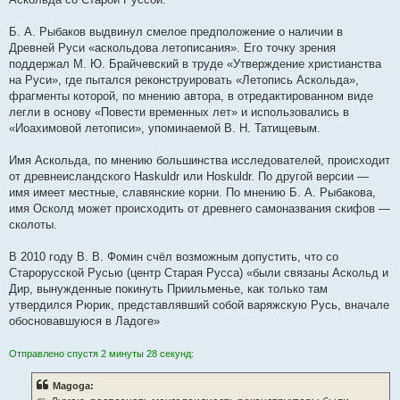
Б. А. Рыбаков выдвинул смелое предположение о наличии в
Древней Руси «аскольдова летописания». Его точку зрения
поддержал М. Ю. Брайчевский в труде «Утверждение христианства
на Руси», где пытался реконструировать «Летопись Аскольда»,
фрагменты которой, по мнению автора, в отредактированном виде
легли в основу «Повести временных лет» и использовались в
«Иоахимовой летописи», упоминаемой В. Н. Татищевым.
Имя Аскольда, по мнению большинства исследователей, происходит
от древнеисландского Haskuldr или Hoskuldr. По другой версии —
имя имеет местные, славянские корни. По мнению Б. А. Рыбакова,
имя Осколд может происходить от древнего самоназвания скифов —
сколоты.
В 2010 году В. В. Фомин счёл возможным допустить, что со
Старорусской Русью (центр Старая Русса) «были связаны Аскольд и
Дир, вынужденные покинуть Приильменье, как только там
утвердился Рюрик, представлявший собой варяжскую Русь, вначале
обосновавшуюся в Ладоге»
Отправлено спустя 2 минуты 28 секунд:
Magoga: