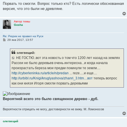
Порвать то смогли. Вопрос только кто? Есть логически обоснованная
версия, что это были не древляне.
Автор темы
Gosha
Re: Рюрик не правил на Руси
С
29 янв 2017, 13:57
о
о
б
олегвещий:
щ
е
НЕ ГОСТЮ..вот эта новость о том что 1200 лет назад на землях
н
Рассеи не было деревьев очень интересна...и когда начала
и
е
произрастать береза мои предки покинули те земли....
http://cyberleninka.ru/article/n/predan
... reze.....и еще....
http://urbibl.ru/Knigi/kruglyashova/zhanri_3.htm....вот
теперь вопрос
как они князя Игоря смогли порвать деревьями
Вероятней всего это было священное дерево - дуб.
Вероятности отрицать не могу, достоверности не вижу. М. Ломоносов
олегвещий