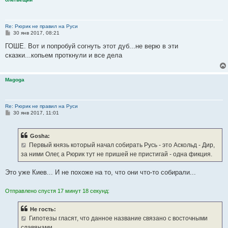
Re: Рюрик не правил на Руси
С
30 янв 2017, 08:21
о
о
ГОШЕ. Вот и попробуй согнуть этот дуб...не верю в эти
б
сказки...копьем проткнули и все дела
щ
е
н
и
Magoga
е
Re: Рюрик не правил на Руси
С
30 янв 2017, 11:01
о
о
б
Gosha:
щ
е
Первый князь который начал собирать Русь - это Аскольд - Дир,
н
за ними Олег, а Рюрик тут не пришей не пристигай - одна фикция.
и
е
Это уже Киев... И не похоже на то, что они что-то собирали...
Отправлено спустя 17 минут 18 секунд:
Не гость:
Гипотезы гласят, что данное название связано с восточными
славянами