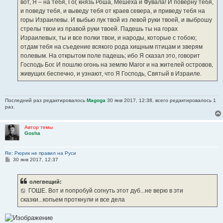
вот, Я – на тебя, Гог, князь Роша, Мешеха и Фувала! И поверну тебя,
и поведу тебя, и выведу тебя от краев севера, и приведу тебя на
горы Израилевы. И выбью лук твой из левой руки твоей, и выброшу
стрелы твои из правой руки твоей. Падешь ты на горах
Израилевых, ты и все полки твои, и народы, которые с тобою;
отдам тебя на съедение всякого рода хищным птицам и зверям
полевым. На открытом поле падешь; ибо Я сказал это, говорит
Господь Бог. И пошлю огонь на землю Магог и на жителей островов,
живущих беспечно, и узнают, что Я Господь, Святый в Израиле.
Последний раз редактировалось
Magoga
30 янв 2017, 12:38, всего редактировалось 1
раз.
Автор темы
Gosha
Re: Рюрик не правил на Руси
С
30 янв 2017, 12:37
о
о
б
олегвещий:
щ
е
ГОШЕ. Вот и попробуй согнуть этот дуб...не верю в эти
н
сказки...копьем проткнули и все дела
и
е