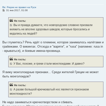
Re: Рюрик не правил на Руси
С
31 янв 2017, 01:08
о
о
б
Не гость:
щ
е
Вы и правда думаете, что новгородские словене призвали
н
княжить не вполне здоровых шведов, которые бросались и
и
е
кидались на людей?
Вы глумитесь? Речь идёт о племени, которое занималось налётами и
грабежами. О викингах. Отсюда и "варяти", и "rusa" (напомню: rusa in
- врываться), и боевые имена-прозвища.
Не гость:
У Вас, похоже, и греки стали монглоидами. И давно?
Я вижу монголоидные признаки... Среди жителей Греции не может
быть монголоидов?
Не гость:
А разве большой крючковатый нос является признаком
монглоидности?
Не надо заниматься крючкотворством и сбивать.