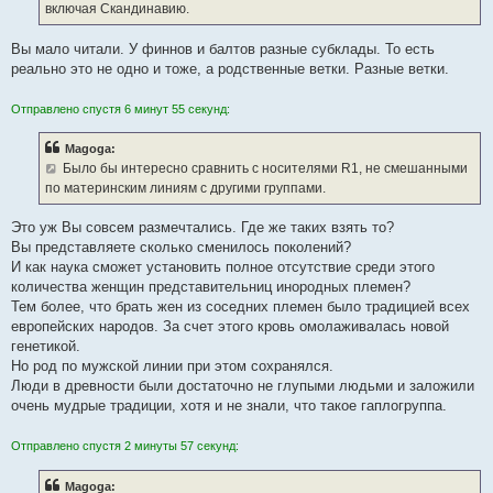
включая Скандинавию.
Вы мало читали. У финнов и балтов разные субклады. То есть
реально это не одно и тоже, а родственные ветки. Разные ветки.
Отправлено спустя 6 минут 55 секунд:
Magoga:
Было бы интересно сравнить с носителями R1, не смешанными
по материнским линиям с другими группами.
Это уж Вы совсем размечтались. Где же таких взять то?
Вы представляете сколько сменилось поколений?
И как наука сможет установить полное отсутствие среди этого
количества женщин представительниц инородных племен?
Тем более, что брать жен из соседних племен было традицией всех
европейских народов. За счет этого кровь омолаживалась новой
генетикой.
Но род по мужской линии при этом сохранялся.
Люди в древности были достаточно не глупыми людьми и заложили
очень мудрые традиции, хотя и не знали, что такое гаплогруппа.
Отправлено спустя 2 минуты 57 секунд:
Magoga: