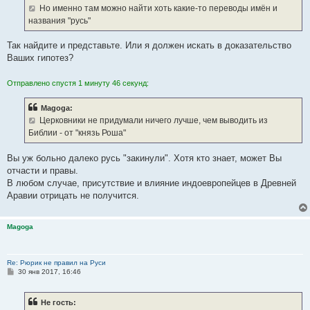
Но именно там можно найти хоть какие-то переводы имён и
названия "русь"
Так найдите и представьте. Или я должен искать в доказательство
Ваших гипотез?
Отправлено спустя 1 минуту 46 секунд:
Magoga:
Церковники не придумали ничего лучше, чем выводить из
Библии - от "князь Роша"
Вы уж больно далеко русь "закинули". Хотя кто знает, может Вы
отчасти и правы.
В любом случае, присутствие и влияние индоевропейцев в Древней
Аравии отрицать не получится.
Magoga
Re: Рюрик не правил на Руси
С
30 янв 2017, 16:46
о
о
б
Не гость:
щ