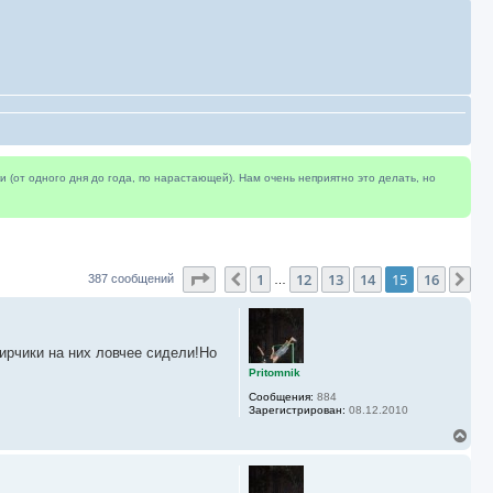
(от одного дня до года, по нарастающей). Нам очень неприятно это делать, но
Страница
15
из
16
1
12
13
14
15
16
Пред.
Сл
387 сообщений
…
ирчики на них ловчее сидели!Но
Pritomnik
Сообщения:
884
Зарегистрирован:
08.12.2010
В
е
р
н