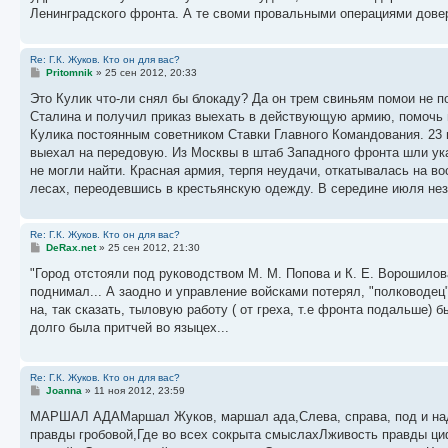
Ленинградского фронта. А те своми провальными операциями дове
Re: Г.К. Жуков. Кто он для вас?
С
Pritomnik
»
25 сен 2012, 20:33
о
о
Это Кулик что-ли снял бы блокаду? Да он трем свиньям помои не п
б
Сталина и получил приказ выехать в действующую армию, помочь 
щ
е
Кулика постоянным советником Ставки Главного Командования. 23 
н
выехал на передовую. Из Москвы в штаб Западного фронта шли указ
и
е
не могли найти. Красная армия, терпя неудачи, откатывалась на в
лесах, переодевшись в крестьянскую одежду. В середине июля нез
Re: Г.К. Жуков. Кто он для вас?
С
DeRax.net
»
25 сен 2012, 21:30
о
о
"Город отстояли под руководством М. М. Попова и К. Е. Ворошилова
б
поднимал... А заодно и управление войсками потерял, "полководец
щ
е
на, так сказать, тыловую работу ( от греха, т.е фронта подальше) 
н
долго была притчей во языцех...
и
е
Re: Г.К. Жуков. Кто он для вас?
С
Joanna
»
11 ноя 2012, 23:59
о
о
МАРШАЛ АДАМаршал Жуков, маршал ада,Слева, справа, под и над 
б
правды гробовой,Где во всех сокрыта смыслахЛживость правды ци
щ