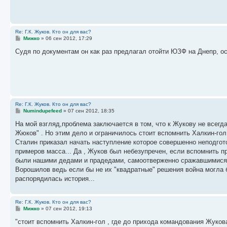
н
и
е
Re: Г.К. Жуков. Кто он для вас?
С
Мижко
»
06 сен 2012, 17:29
о
о
Судя по документам он как раз предлагал отойти ЮЗФ на Днепр, о
б
щ
е
н
и
е
Re: Г.К. Жуков. Кто он для вас?
С
Numindupefeed
»
07 сен 2012, 18:35
о
о
На мой взгляд,проблема заключается в том, что к Жукову не всегд
б
Жюков" . Но этим дело и ограничилось стоит вспомнить Халкин-гол
щ
е
Сталин приказал начать наступление которое совершенно неподгот
н
примеров масса... Да , Жуков был небезупречен, если вспомнить п
и
е
были нашими дедами и прадедами, самоотверженно сражавшимися за
Ворошилов ведь если бы не их "квадратные" решения война могла б
распорядилась история...
Re: Г.К. Жуков. Кто он для вас?
С
Мижко
»
07 сен 2012, 19:13
о
о
"стоит вспомнить Халкин-гол , где до прихода командования Жуков
б