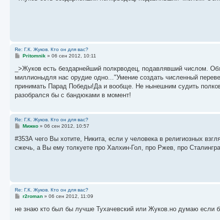
б
щ
е
н
и
е
Re: Г.К. Жуков. Кто он для вас?
С
Pritomnik
»
06 сен 2012, 10:11
о
о
_>Жуков есть бездарнейший полкрводец, подавлявший числом. Обх
б
миллионыдля нас орудие одно..."Умение создать численный переве
щ
е
принимать Парад Победы!Да и вообще. Не нынешним судить полков
н
разобрался бы с бандюками в момент!
и
е
Re: Г.К. Жуков. Кто он для вас?
С
Мижко
»
06 сен 2012, 10:57
о
о
#353А чего Вы хотите, Никита, если у человека в религиозных в
б
сжечь, а Вы ему толкуете про Халхин-Гол, про Ржев, про Сталинград
щ
е
н
и
е
Re: Г.К. Жуков. Кто он для вас?
С
r2roman
»
06 сен 2012, 11:09
о
о
не знаю кто был бы лучше Тухачевский или Жуков.но думаю если б
б
щ