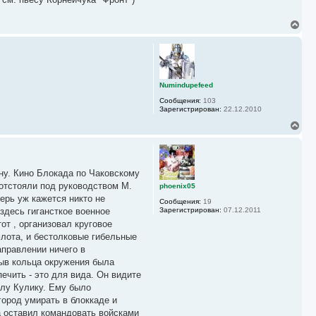
ч
а
В
л
е
у
р
н
у
т
ь
Numindupefeed
с
Сообщения:
103
я
Зарегистрирован:
22.12.2010
к
н
В
а
е
ч
р
а
н
л
у
у
ону. Кино Блокада по Чаковскому
т
ь
 отстояли под руководством М.
phoenix05
с
ерь уж кажется никто не
Сообщения:
19
я
здесь гигансткое военное
Зарегистрирован:
07.12.2011
к
от , организовал круговое
н
а
лота, и бестолковые гибельные
ч
аправлении ничего в
а
рыв кольца окружения была
л
у
ечить - это для вида. Он видите
алу Кулику. Ему было
город умирать в блоккаде и
а оставил командовать войсками