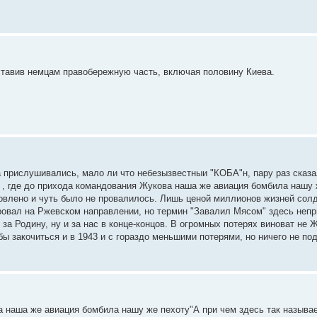
ставив немцам правобережную часть, включая половину Киева.
а прислушивались, мало ли что небезызвестныи "КОБА"н, пару раз сказал
 , где до прихода командования Жукова наша же авиация бомбила нашу же
овлено и чуть было не провалилось. Лишь ценой миллионов жизней солд
ровал на Ржевском направлении, но термин "Завалил Мясом" здесь непри
 Родину, ну и за нас в конце-концов. В огромных потерях виноват не Ж
ы закочиться и в 1943 и с гораздо меньшими потерями, но ничего не по
а наша же авиация бомбила нашу же пехоту"А при чем здесь так называ