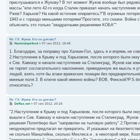
прислушывался к Жукову? В тот момент Жуков вообще был рядовой 
щ
е
массы."или лето 42-го когда Сталин приказал начать наступление 
н
Ржев? Харьков? На какой источник опираетесь?"В огромных потеря
и
е
1943 и с гораздо меньшими потерями"Простите, это сказки. Война
объяснить это только "квадратными решениями КОБА""
Re: Г.К. Жуков. Кто он для вас?
С
Numindupefeed
»
07 сен 2012, 19:46
о
о
1. Благодарю, за поправку про Халкин-Гол, здесь я и впрямь не со
б
2.Наступление в Крыму и под Харьковом, после которого были ок
щ
е
к Сев. Кавказу и начали наступление на Сталинград, Жуков как изв
н
не терпит сослагательного наклонения, приведенную же мысль я уп
и
е
людей, взять хотя бы атаки вражеских позиции без предварительно
минные поля.3. В ключе какой именно войны? ВОВ, Финской?P.S.бла
относитесь?
Re: Г.К. Жуков. Кто он для вас?
С
DeRax.net
»
07 сен 2012, 20:24
о
о
"2.Наступление в Крыму и под Харьковом, после которого были ок
б
вышли к Сев. Кавказу и начали наступление на Сталинград, Жуков 
щ
е
решения Политбюро был "направлен на тыловую работу".2.Против н
н
неоднократно предлагал ее прекратить. И указывал на безответств
и
е
не сколько Манштейна, сколько Мехлиса и , в некоторой мере, Козл
"деморализованы", "неспособны" и.т.дДа, "гинденбурги" в КА тогда