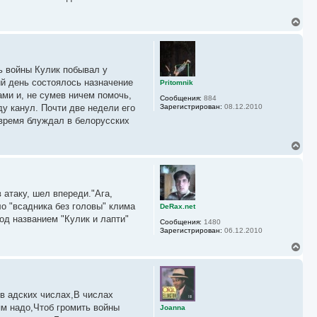
В
е
р
н
у
 войны Кулик побывал у
т
ь
й день состоялось назначение
Pritomnik
с
ми и, не сумев ничем помочь,
Сообщения:
884
я
ду канул. Почти две недели его
Зарегистрирован:
08.12.2010
к
 время блуждал в белорусских
н
а
ч
В
а
е
л
р
у
н
у
 атаку, шел впереди."Ага,
т
ь
ло "всадника без головы" клима
DeRax.net
с
под названием "Кулик и лапти"
Сообщения:
1480
я
Зарегистрирован:
06.12.2010
к
н
В
а
е
ч
р
а
н
л
у
у
в адских числах,В числах
т
ь
м надо,Чтоб громить войны
Joanna
с