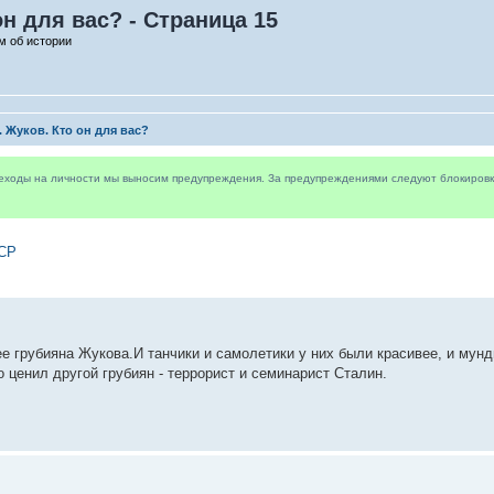
он для вас? - Страница 15
м об истории
К. Жуков. Кто он для вас?
реходы на личности мы выносим предупреждения. За предупреждениями следуют блокировки 
ССР
е грубияна Жукова.И танчики и самолетики у них были красивее, и мунд
го ценил другой грубиян - террорист и семинарист Сталин.