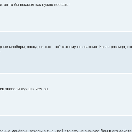
ж он то бы показал как нужно воевать!
е манёвры, заходы в тыл - вс1 это ему не знакомо. Какая разница, ск
т
нец знавали лучших чем он.
ные манёвры, заходы в тыл - вс1 это ему не знакомо.Вам в его действ