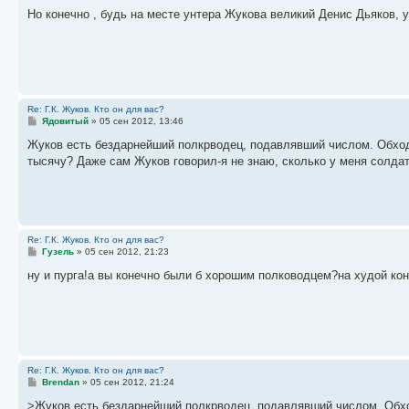
о
о
Но конечно , будь на месте унтера Жукова великий Денис Дьяков, у
б
щ
е
н
и
е
Re: Г.К. Жуков. Кто он для вас?
С
Ядовитый
»
05 сен 2012, 13:46
о
о
Жуков есть бездарнейший полкрводец, подавлявший числом. Обходны
б
тысячу? Даже сам Жуков говорил-я не знаю, сколько у меня солда
щ
е
н
и
е
Re: Г.К. Жуков. Кто он для вас?
С
Гузель
»
05 сен 2012, 21:23
о
о
ну и пурга!а вы конечно были б хорошим полководцем?на худой ко
б
щ
е
н
и
е
Re: Г.К. Жуков. Кто он для вас?
С
Brendan
»
05 сен 2012, 21:24
о
о
>Жуков есть бездарнейший полкрводец, подавлявший числом. Обход