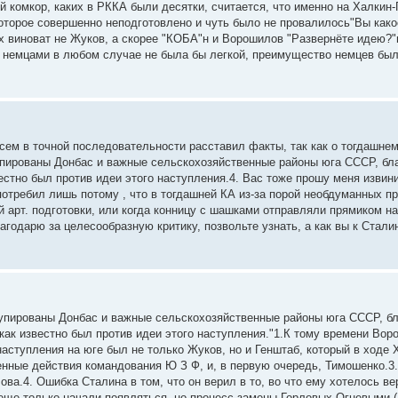
комкор, каких в РККА были десятки, считается, что именно на Халкин-
которое совершенно неподготовлено и чуть было не провалилось"Вы како
х виноват не Жуков, а скорее "КОБА"н и Ворошилов "Развернёте идею?"в
 с немцами в любом случае не была бы легкой, преимущество немцев бы
всем в точной последовательности расставил факты, так как о тогдашне
купированы Донбас и важные сельскохозяйственные районы юга СССР, б
естно был против идеи этого наступления.4. Вас тоже прошу меня извини
отребил лишь потому , что в тогдашней КА из-за порой необдуманных пр
й арт. подготовки, или когда конницу с шашками отправляли прямиком н
годарю за целесообразную критику, позвольте узнать, а как вы к Стали
купированы Донбас и важные сельскохозяйственные районы юга СССР, б
как известно был против идеи этого наступления."1.К тому времени Вор
аступления на юге был не только Жуков, но и Генштаб, который в ходе 
енные действия командования Ю З Ф, и, в первую очередь, Тимошенко.3
ова.4. Ошибка Сталина в том, что он верил в то, во что ему хотелось ве
 еще только начали появляться, но процесс замены Горловых Огневыми (