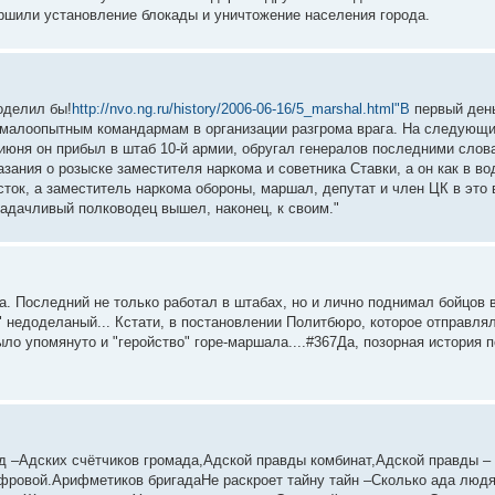
ршили установление блокады и уничтожение населения города.
оделил бы!
http://nvo.ng.ru/history/2006-06-16/5_marshal.html"В
первый день
малоопытным командармам в организации разгрома врага. На следующи
июня он прибыл в штаб 10-й армии, обругал генералов последними слова
ания о розыске заместителя наркома и советника Ставки, а он как в во
осток, а заместитель наркома обороны, маршал, депутат и член ЦК в это
адачливый полководец вышел, наконец, к своим."
. Последний не только работал в штабах, но и лично поднимал бойцов в
" недоделаный... Кстати, в постановлении Политбюро, которое отправля
было упомянуто и "геройство" горе-маршала....#367Да, позорная история 
–Адских счётчиков громада,Адской правды комбинат,Адской правды – 
фровой.Арифметиков бригадаНе раскроет тайну тайн –Сколько ада людя