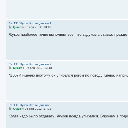
е
н
и
е
Re: Г.К. Жуков. Кто он для вас?
С
Quaid
»
06 сен 2012, 13:15
о
о
Жуков наиболее точно выполнял все, что задумала ставка, прежде
б
щ
е
н
и
е
Re: Г.К. Жуков. Кто он для вас?
С
Мижко
»
06 сен 2012, 13:48
о
о
№357И именно поэтому он упирался рогом по поводу Киева, напри
б
щ
е
н
и
е
Re: Г.К. Жуков. Кто он для вас?
С
Quaid
»
06 сен 2012, 17:21
о
о
Когда надо было отдавать, Жуков всегда упирался. Впрочем в подо
б
щ
е