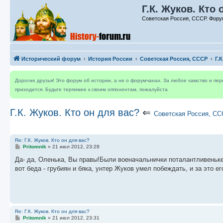
Г.К. Жуков. Кто 
Советская Россия, СССР. Фору
Исторический форум
История России
Советская Россия, СССР
Г.
Дорогие друзья! Это форум об истории, а не о форумчанах. За любое хамство и пе
приходится. Будьте терпимее к своим оппонентам, пожалуйста
Г.К. Жуков. Кто он для вас?
⇐
Советская Россия, С
Re: Г.К. Жуков. Кто он для вас?
С
Pritomnik
»
21 июл 2012, 23:29
о
о
Да- да, Оленька, Вы правы!Были военачальнички поталантливеньке
б
вот беда - грубиян и бяка, унтер Жуков умел побеждать, и за это е
щ
е
н
и
е
Re: Г.К. Жуков. Кто он для вас?
С
Pritomnik
»
21 июл 2012, 23:31