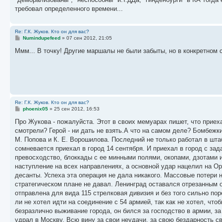
требовал определенного времени...
Re: Г.К. Жуков. Кто он для вас?
С
Numindupefeed
»
07 сен 2012, 21:05
о
о
Ммм... В точку! Другие маршалы не были забыты, но в конкретном 
б
щ
е
н
и
е
Re: Г.К. Жуков. Кто он для вас?
С
phoenix05
»
25 сен 2012, 16:53
о
о
Про Жукова - пожалуйста. Этот в своих мемуарах пишет, что приеха
б
смотрели? Герой - ни дать не взять.А что на самом деле? Бомбежк
щ
е
М. Попова и К. Е. Ворошилова. Последний не только работал в штаб
н
сомневается приехал в город 14 сентября. И приехал в город с зад
и
е
превосходство, блоккады с ее минными полями, окопами, дзотами и
наступление на всех направлениях, а основной удар нацелил на О
десанты. Успеха эта операция не дала никакого. Массовые потери 
стратегическом плане не давал. Ленинград оставался отрезанным 
отправлена для вида 115 стрелковая дивизия и без того сильно по
ли не хотел идти на соединение с 54 армией, так как не хотел, ч
безразлично выживание города, он бился за господство в армии, з
удрал в Москву. Всю вину за свои неудачи, за свою бездарность с