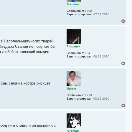
ь
Brendan
с
Сообщения:
1808
я
Зарегистрирован:
07.12.2010
к
н
В
а
е
ч
р
а
н
л
у
у
 в Наполеоныдвуногих тварей
т
ь
бездари Сталин не поручил бы
Pritomnik
с
а любой сталинский комдив
Сообщения:
884
я
Зарегистрирован:
08.12.2010
к
н
В
а
е
ч
р
а
н
л
у
у
сам себя на костре рискует
т
ь
Мижко
с
Сообщения:
1719
я
Зарегистрирован:
08.12.2010
к
н
В
а
е
ч
р
а
н
л
у
у
еред ним ставили он выполнил.
т
ь
r2roman