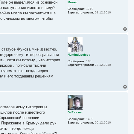
ь
Голе он выделился из основной
Мижко
с
е наступление имеете в виду?
Сообщения:
1719
я
ойна могла бы закочиться и в
Зарегистрирован:
08.12.2010
к
ло слишком во многом, чтобы
н
а
ч
В
а
е
л
р
у
н
у
м статусе Жукова мне известно.
т
ь
лагодаря чему гитлеровцы вышли
Numindupefeed
с
ть, хотя бы потому , что история
Сообщения:
103
я
иказов , погибали тысячи
Зарегистрирован:
22.12.2010
к
а пулеметные гнезда через
н
а
ну и его тогдашним решениям
ч
а
В
л
е
у
р
н
у
лагодаря чему гитлеровцы
т
ь
ошилов после известного
DeRax.net
с
Харьковской операции
Сообщения:
1480
я
. Поражение в Крыму- дело рук
Зарегистрирован:
06.12.2010
к
рить- что-де немцы
н
а
 см. пьесу Корнейчука "Фронт")