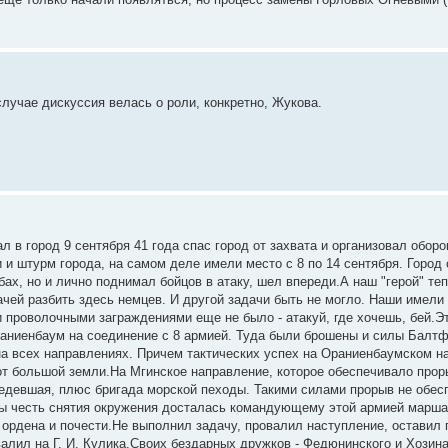
случае дискуссия велась о роли, конкретно, Жукова.
л в город 9 сентября 41 года спас город от захвата и организовал обор
и и штурм города, на самом деле имели место с 8 по 14 сентября. Город
ах, но и лично поднимал бойцов в атаку, шел впереди.А наш "герой" теп
ачей разбить здесь немцев. И другой задачи быть не могло. Наши имели 
 проволочными заграждениями еще не было - атакуй, где хочешь, бей.Эт
раниенбаум на соединение с 8 армией. Туда были брошены и силы Балтф
на всех направлениях. Причем тактических успех на Ораниенбаумском н
от большой земли.На Мгинское направление, которое обеспечивало про
редевшая, плюс бригада морской пеходы. Такими силами прорыв не обесп
тобы честь снятия окружения досталась командующему этой армией марш
а ордена и почести.Не выполнил задачу, провалил наступление, оставил 
валил на Г. И. Кулика.Своих бездарных дружков - Федюнинского и Хозин