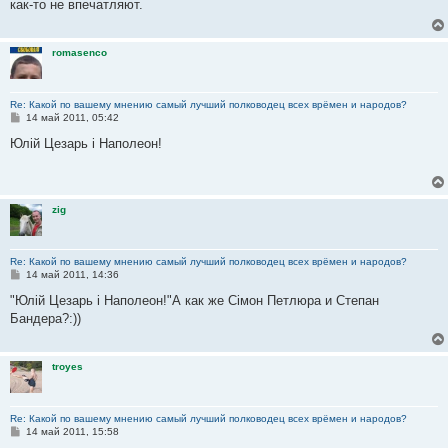
как-то не впечатляют.
щ
е
н
и
romasenco
е
Re: Какой по вашему мнению самый лучший полководец всех врёмен и народов?
С
14 май 2011, 05:42
о
о
Юлій Цезарь і Наполеон!
б
щ
е
н
и
zig
е
Re: Какой по вашему мнению самый лучший полководец всех врёмен и народов?
С
14 май 2011, 14:36
о
о
"Юлій Цезарь і Наполеон!"А как же Сiмон Петлюра и Степан
б
Бандера?:))
щ
е
н
и
troyes
е
Re: Какой по вашему мнению самый лучший полководец всех врёмен и народов?
С
14 май 2011, 15:58
о