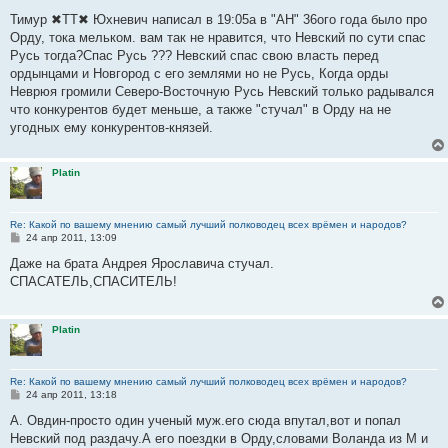
о
о
Тимур ✖TT✖ Юхневич написал в 19:05а в "АН" 36ого года было про
б
Орду, тока мельком. вам так не нравится, что Невский по сути спас
щ
е
Русь тогда?Спас Русь ??? Невский спас свою власть перед
н
ордынцами и Новгород с его землями но не Русь, Когда орды
и
е
Неврюя громили Северо-Восточную Русь Невский только радывался
что конкурентов будет меньше, а также "стучал" в Орду на не
угодных ему конкурентов-князей.
Platin
Re: Какой по вашему мнению самый лучший полководец всех врёмен и народов?
С
24 апр 2011, 13:09
о
о
Даже на брата Андрея Ярославича стучал.
б
СПАСАТЕЛЬ,СПАСИТЕЛЬ!
щ
е
н
и
Platin
е
Re: Какой по вашему мнению самый лучший полководец всех врёмен и народов?
С
24 апр 2011, 13:18
о
о
А. Овдин-просто один ученый муж.его сюда впутал,вот и попал
б
Невский под раздачу.А его поездки в Орду,словами Воланда из М и
щ