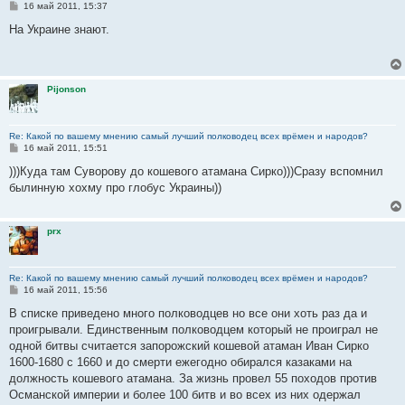
С
16 май 2011, 15:37
о
о
На Украине знают.
б
щ
е
н
и
Pijonson
е
Re: Какой по вашему мнению самый лучший полководец всех врёмен и народов?
С
16 май 2011, 15:51
о
о
)))Куда там Суворову до кошевого атамана Сирко)))Сразу вспомнил
б
былинную хохму про глобус Украины))
щ
е
н
и
prx
е
Re: Какой по вашему мнению самый лучший полководец всех врёмен и народов?
С
16 май 2011, 15:56
о
о
В списке приведено много полководцев но все они хоть раз да и
б
проигрывали. Единственным полководцем который не проиграл не
щ
е
одной битвы считается запорожский кошевой атаман Иван Сирко
н
1600-1680 с 1660 и до смерти ежегодно обирался казаками на
и
е
должность кошевого атамана. За жизнь провел 55 походов против
Османской империи и более 100 битв и во всех из них одержал