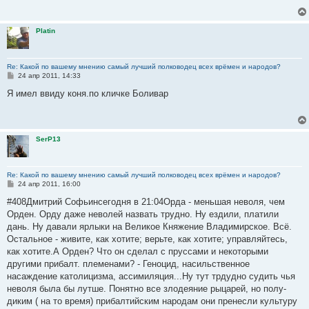
е
н
и
Platin
е
Re: Какой по вашему мнению самый лучший полководец всех врёмен и народов?
С
24 апр 2011, 14:33
о
о
Я имел ввиду коня.по кличке Боливар
б
щ
е
н
и
SerP13
е
Re: Какой по вашему мнению самый лучший полководец всех врёмен и народов?
С
24 апр 2011, 16:00
о
о
#408Дмитрий Софьинсегодня в 21:04Орда - меньшая неволя, чем
б
Орден. Орду даже неволей назвать трудно. Ну ездили, платили
щ
е
дань. Ну давали ярлыки на Великое Княжение Владимирское. Всё.
н
Остальное - живите, как хотите; верьте, как хотите; управляйтесь,
и
е
как хотите.А Орден? Что он сделал с пруссами и некоторыми
другими прибалт. племенами? - Геноцид, насильственное
насаждение католицизма, ассимиляция...Ну тут трдудно судить чья
неволя была бы лутше. Понятно все злодеяние рыцарей, но полу-
диким ( на то время) прибалтийским народам они пренесли культуру