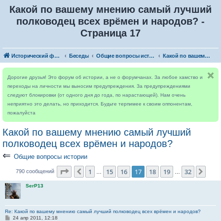
Какой по вашему мнению самый лучший
полководец всех врёмен и народов? -
Страница 17
Исторический форум
Беседы
Общие вопросы истории
Какой по вашему мнению самый лучший полководец всех врёмен и народов?
Дорогие друзья! Это форум об истории, а не о форумчанах. За любое хамство и
переходы на личности мы выносим предупреждения. За предупреждениями
следуют блокировки (от одного дня до года, по нарастающей). Нам очень
неприятно это делать, но приходится. Будьте терпимее к своим оппонентам,
пожалуйста
Какой по вашему мнению самый лучший
полководец всех врёмен и народов?
⇐
Общие вопросы истории
Страница
17
из
32
1
15
16
17
18
19
32
Пред.
След
790 сообщений
…
…
SerP13
Re: Какой по вашему мнению самый лучший полководец всех врёмен и народов?
С
24 апр 2011, 12:18