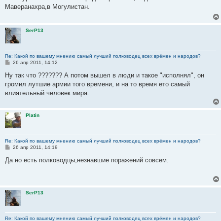
б
Маверанахра,в Могулистан.
щ
е
н
и
SerP13
е
Re: Какой по вашему мнению самый лучший полководец всех врёмен и народов?
С
26 апр 2011, 14:12
о
о
Ну так что ??????? А потом вышел в люди и такое "исполнял", он
б
громил лутшие армии того времени, и на то время ето самый
щ
е
влиятельный человек мира.
н
и
е
Platin
Re: Какой по вашему мнению самый лучший полководец всех врёмен и народов?
С
26 апр 2011, 14:19
о
о
Да но есть полководцы,незнавшие поражений совсем.
б
щ
е
н
и
SerP13
е
Re: Какой по вашему мнению самый лучший полководец всех врёмен и народов?