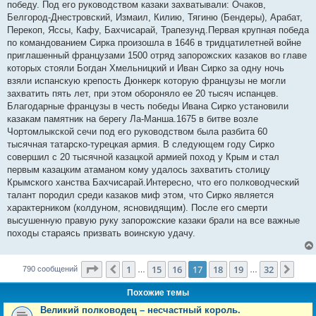
победу. Под его руководством казаки захватывали: Очаков,
Белгород-Днестровский, Измаил, Килию, Тягиню (Бендеры), Арабат,
Перекоп, Яссы, Кафу, Бахчисарай, Трапезунд.Первая крупная победа
по командованием Сирка произошла в 1646 в тридцатилетней войне
приглашенный французами 1500 отряд запорожских казаков во главе
которых стояли Богдан Хмельницкий и Иван Сирко за одну ночь
взяли испанскую крепость Дюнкерк которую французы не могли
захватить пять лет, при этом обороняло ее 20 тысяч испанцев.
Благодарные французы в честь победы Ивана Сирко установили
казакам памятник на берегу Ла-Манша.1675 в битве возле
Чортомлыкской сечи под его руководством была разбита 60
тысячная татарско-турецкая армия. В следующем году Сирко
совершил с 20 тысячной казацкой армией поход у Крым и стал
первым казацким атаманом кому удалось захватить столицу
Крымского ханства Бахчисарай.Интересно, что его полководческий
талант породил среди казаков миф этом, что Сирко является
характерником (колдуном, ясновидящим). После его смерти
высушенную правую руку запорожские казаки брали на все важные
походы стараясь призвать воинскую удачу.
Страница
17
из
32
1
15
16
17
18
19
32
Пред.
След
790 сообщений
…
…
Похожие темы
Великий полководец – несчастный король.