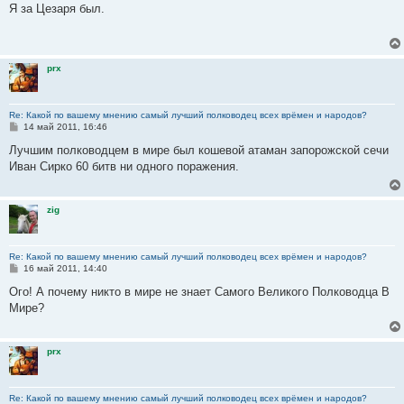
о
Я за Цезаря был.
б
щ
е
н
и
prx
е
Re: Какой по вашему мнению самый лучший полководец всех врёмен и народов?
С
14 май 2011, 16:46
о
о
Лучшим полководцем в мире был кошевой атаман запорожской сечи
б
Иван Сирко 60 битв ни одного поражения.
щ
е
н
и
zig
е
Re: Какой по вашему мнению самый лучший полководец всех врёмен и народов?
С
16 май 2011, 14:40
о
о
Ого! А почему никто в мире не знает Самого Великого Полководца В
б
Мире?
щ
е
н
и
prx
е
Re: Какой по вашему мнению самый лучший полководец всех врёмен и народов?