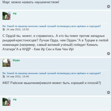
е
Марг. можно назвать наушничеством!
н
и
е
zig
Re: Какой по вашему мнению самый лучший полководец всех врёмен и народов?
С
24 апр 2011, 13:32
о
о
С Ордой бы, может, и справились. А кто бы помог против западных
б
рыцарей-крестоносцев? Лучше Орда, чем Орден."А в Турции в любой
щ
е
номинации (например, самый великий учёный) победит Кемаль
н
Ататюрк"А в КНДР - Ким Ир Сен и Ким Чен Ир!
и
е
Platin
Re: Какой по вашему мнению самый лучший полководец всех врёмен и народов?
С
24 апр 2011, 13:40
о
о
#407 Рабское мышление(неволя может быть хорошей и плохой?)
б
щ
е
н
и
zig
е