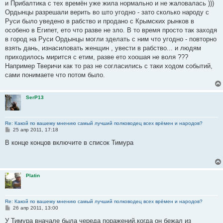
и Прибалтика с тех времён уже жила нормально и не жаловалась )))
Ордынцы разрешали верить во што угодно - зато сколько народу с
Руси было уведено в рабство и продано с Крымских рынков в
особено в Египет, ето что разве не зло. В то время просто так заходя
в город на Руси Ордынцы могли зделать с ним что угодно - повторно
взять дань, изнасиловать женщин , увести в рабство... и людям
приходилось мирится с етим, разве ето хоошая не воля ???
Например Тверичи как то раз не согласились с таки ходом событий,
сами понимаете что потом было.
SerP13
Re: Какой по вашему мнению самый лучший полководец всех врёмен и народов?
С
25 апр 2011, 17:18
о
о
В конце концов включите в список Тимура
б
щ
е
н
и
Platin
е
Re: Какой по вашему мнению самый лучший полководец всех врёмен и народов?
С
26 апр 2011, 13:00
о
о
У Тимура вначале была череда поражений,когда он бежал из