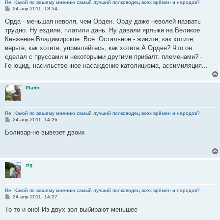
Re: Какой по вашему мнению самый лучший полководец всех врёмен и народов?
С
24 апр 2011, 13:54
о
о
Орда - меньшая неволя, чем Орден. Орду даже неволей назвать
б
трудно. Ну ездили, платили дань. Ну давали ярлыки на Великое
щ
е
Княжение Владимирское. Всё. Остальное - живите, как хотите;
н
верьте, как хотите; управляйтесь, как хотите.А Орден? Что он
и
е
сделал с пруссами и некоторыми другими прибалт. племенами? -
Геноцид, насильственное насаждение католицизма, ассимиляция...
Platin
Re: Какой по вашему мнению самый лучший полководец всех врёмен и народов?
С
24 апр 2011, 14:26
о
о
Боливар-не вывезет двоих
б
щ
е
н
и
zig
е
Re: Какой по вашему мнению самый лучший полководец всех врёмен и народов?
С
24 апр 2011, 14:27
о
о
То-то и оно! Из двух зол выбирают меньшее
б
щ