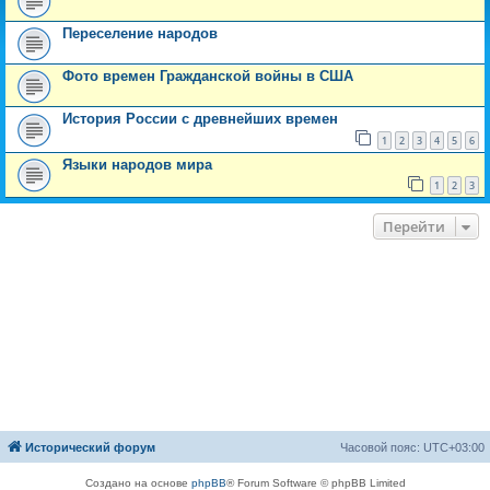
Переселение народов
Фото времен Гражданской войны в США
История России с древнейших времен
1
2
3
4
5
6
Языки народов мира
1
2
3
Перейти
Исторический форум
Часовой пояс:
UTC+03:00
Создано на основе
phpBB
® Forum Software © phpBB Limited