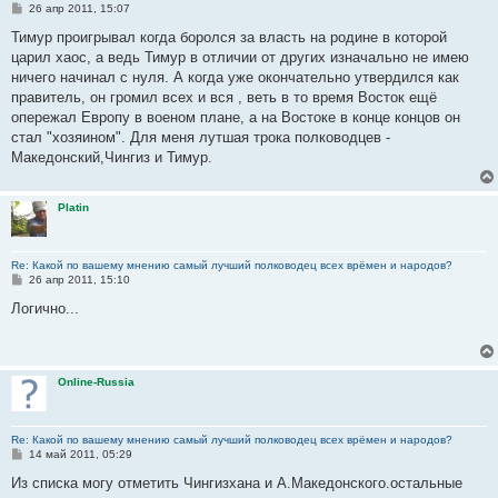
С
26 апр 2011, 15:07
о
о
Тимур проигрывал когда боролся за власть на родине в которой
б
царил хаос, а ведь Тимур в отличии от других изначально не имею
щ
е
ничего начинал с нуля. А когда уже окончательно утвердился как
н
правитель, он громил всех и вся , веть в то время Восток ещё
и
е
опережал Европу в военом плане, а на Востоке в конце концов он
стал "хозяином". Для меня лутшая трока полководцев -
Македонский,Чингиз и Тимур.
Platin
Re: Какой по вашему мнению самый лучший полководец всех врёмен и народов?
С
26 апр 2011, 15:10
о
о
Логично...
б
щ
е
н
и
Online-Russia
е
Re: Какой по вашему мнению самый лучший полководец всех врёмен и народов?
С
14 май 2011, 05:29
о
о
Из списка могу отметить Чингизхана и А.Македонского.остальные
б