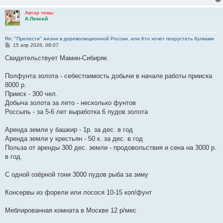
Автор темы
А.Лексей
Re: "Прелести" жизни в дореволюционной России, или Кто хочет похрустеть булками
С
15 апр 2026, 08:07
о
о
Свидетельствует Мамин-Сибиряк
б
щ
е
Полфунта золота - себестоимость добычи в начале работы прииска
н
8000 р.
и
е
Прииск - 300 чел.
Добыча золота за лето - несколько фунтов
Россыпь - за 5-6 лет выработка 6 пудов золота
Аренда земли у башкир - 1р. за дес. в год
Аренда земли у крестьян - 50 к. за дес. в год
Польза от аренды 300 дес. земли - продовольствия и сена на 3000 р.
в год.
С одной озёрной тони 3000 пудов рыба за зиму
Консервы из форели или лосося 10-15 коп/фунт
Меблированная комната в Москве 12 р/мес