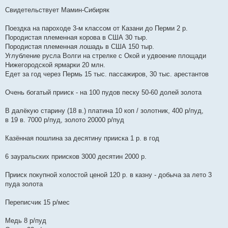
о
о
Свидетельствует Мамин-Сибиряк
б
щ
е
Поездка на пароходе 3-м классом от Казани до Перми 2 р.
н
Породистая племенная корова в США 30 тыр.
и
е
Породистая племенная лошадь в США 150 тыр.
Углубление русла Волги на стрелке с Окой и удвоение площади
Нижегородской ярмарки 20 млн.
Едет за год через Пермь 15 тыс. пассажиров, 30 тыс. арестантов
Очень богатый прииск - на 100 пудов песку 50-60 долей золота
В далёкую старину (18 в.) платина 10 коп / золотник, 400 р/пуд,
в 19 в. 7000 р/пуд, золото 20000 р/пуд
Казённая пошлина за десятину прииска 1 р. в год
6 зауральских приисков 3000 десятин 2000 р.
Прииск покупной холостой ценой 120 р. в казну - добыча за лето 3
пуда золота
Переписчик 15 р/мес
Медь 8 р/пуд