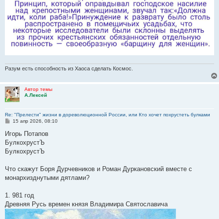
Разум есть способность из Хаоса сделать Космос.
Автор темы
А.Лексей
Re: "Прелести" жизни в дореволюционной России, или Кто хочет похрустеть булками
С
15 апр 2026, 08:10
о
о
Игорь Потапов
б
БулкохрустЪ
щ
е
БулкохрустЪ
н
и
е
Что скажут Боря Дурчевников и Роман Дуркановский вместе с
монархизднутыми дятлами?
1. 981 год
Древняя Русь времен князя Владимира Святославича