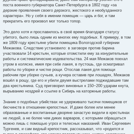
поста военного губернатора Санкт-Петербурга в 1802 году «за
дерзкие проявления своего дерзкого, жестокого и необузданного
характера». Но у себя в имении помещик — царь и бог, и там
прекратить его произвол мог только топор.
Это дело хотя и прославилось в своё время благодаря статусу
убитого, было лишь одним из многих ему подобных. К примеру, в том
же 1809 году крестьяне убили помещика Вологодской губернии
Межакова. Следствие установило: в заговоре против барина
участвовали 14 крестьян, которые отомстили ему за изнурительные
работы и систематические издевательства. 24 мая Межаков поехал
утром в коляске, имея при себе лакея, в пустошь, где осматривал
работы по уборке и чистке рощи. Отослав лакея для помощи
рабочим при уборке сучьев, а кучера оставив при лошадях, Межаков
вошёл в рощу, где его и убили двумя выстрелами поджидавшие там
два крестьянина. Суд приговорил виновных к 150−200 ударам кнута,
вырыванию ноздрей и ссылке в Сибирь на каторжные работы.
Знание о подобных убийствах не удерживало тысячи помещиков от
бесчинств в отношении крепостных. И даже более или менее
образованные и воспитанные дворяне зачастую видели в крестьянах
не людей, а не более чем диких варваров, с которыми обращаться
можно лишь с помощью угроз и телесных наказаний. Иван Сергеевич
Тургенев, и сам видный крепостник, рассказывал, что «родился и