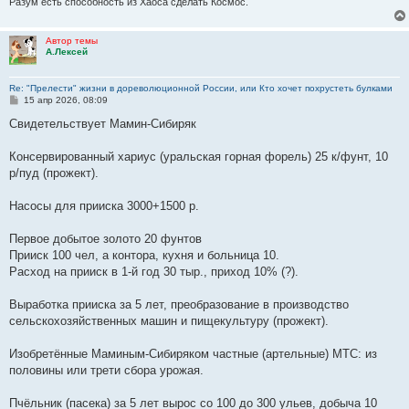
Разум есть способность из Хаоса сделать Космос.
Автор темы
А.Лексей
Re: "Прелести" жизни в дореволюционной России, или Кто хочет похрустеть булками
С
15 апр 2026, 08:09
о
о
Свидетельствует Мамин-Сибиряк
б
щ
е
Консервированный хариус (уральская горная форель) 25 к/фунт, 10
н
р/пуд (прожект).
и
е
Насосы для прииска 3000+1500 р.
Первое добытое золото 20 фунтов
Прииск 100 чел, а контора, кухня и больница 10.
Расход на прииск в 1-й год 30 тыр., приход 10% (?).
Выработка прииска за 5 лет, преобразование в производство
сельскохозяйственных машин и пищекультуру (прожект).
Изобретённые Маминым-Сибиряком частные (артельные) МТС: из
половины или трети сбора урожая.
Пчёльник (пасека) за 5 лет вырос со 100 до 300 ульев, добыча 10