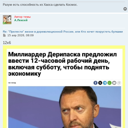
Разум есть способность из Хаоса сделать Космос.
Автор темы
А.Лексей
Re: "Прелести" жизни в дореволюционной России, или Кто хочет похрустеть булками
С
15 апр 2026, 08:09
о
о
12х6
б
щ
е
н
и
е