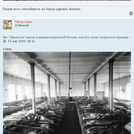
Разум есть способность из Хаоса сделать Космос.
Автор темы
А.Лексей
Re: "Прелести" жизни в дореволюционной России, или Кто хочет похрустеть булками
С
15 апр 2026, 08:11
о
о
сонъ
б
щ
е
н
и
е