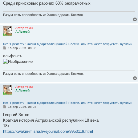
Среди приисковых рабочих 60% безграмотных
Разум есть способность из Хаоса сделать Космос.
Автор темы
А.Лексей
Re: "Прелести" жизни в дореволюционной России, или Кто хочет похрустеть булками
С
15 апр 2026, 08:08
о
о
альфонсъ
б
щ
е
н
и
Разум есть способность из Хаоса сделать Космос.
е
Автор темы
А.Лексей
Re: "Прелести" жизни в дореволюционной России, или Кто хочет похрустеть булками
С
15 апр 2026, 08:08
о
о
Георгий Зотов
б
Краткая история Астраханской республики 18 века
щ
е
18+
н
https://kwakin-misha.livejournal.com/9950119.html
и
е