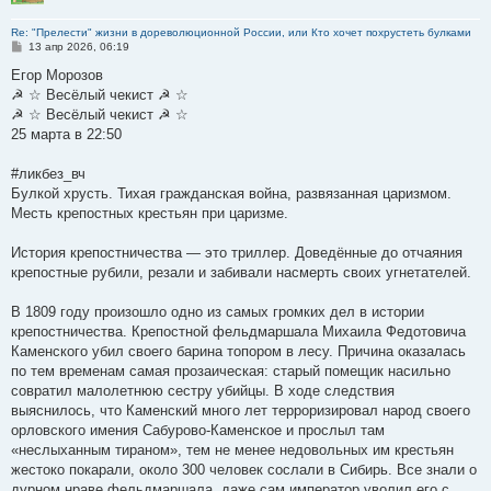
Re: "Прелести" жизни в дореволюционной России, или Кто хочет похрустеть булками
С
13 апр 2026, 06:19
о
о
Егор Морозов
б
☭ ☆ Весёлый чекист ☭ ☆
щ
е
☭ ☆ Весёлый чекист ☭ ☆
н
25 марта в 22:50
и
е
#ликбез_вч
Булкой хрусть. Тихая гражданская война, развязанная царизмом.
Месть крепостных крестьян при царизме.
История крепостничества — это триллер. Доведённые до отчаяния
крепостные рубили, резали и забивали насмерть своих угнетателей.
В 1809 году произошло одно из самых громких дел в истории
крепостничества. Крепостной фельдмаршала Михаила Федотовича
Каменского убил своего барина топором в лесу. Причина оказалась
по тем временам самая прозаическая: старый помещик насильно
совратил малолетнюю сестру убийцы. В ходе следствия
выяснилось, что Каменский много лет терроризировал народ своего
орловского имения Сабурово-Каменское и прослыл там
«неслыханным тираном», тем не менее недовольных им крестьян
жестоко покарали, около 300 человек сослали в Сибирь. Все знали о
дурном нраве фельдмаршала, даже сам император уволил его с