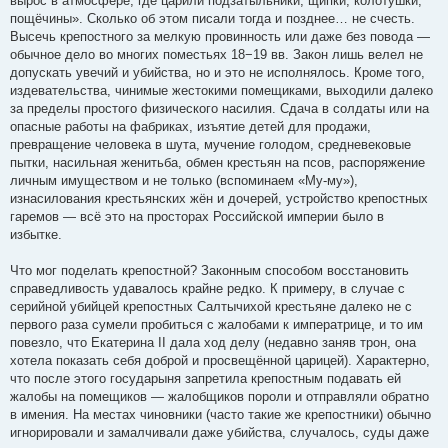
вырос в атмосфере, где царили подзатыльники, щипки, колотушки,
пощёчины». Сколько об этом писали тогда и позднее… не счесть.
Высечь крепостного за мелкую провинность или даже без повода —
обычное дело во многих поместьях 18−19 вв. Закон лишь велел не
допускать увечий и убийства, но и это не исполнялось. Кроме того,
издевательства, чинимые жестокими помещиками, выходили далеко
за пределы простого физического насилия. Сдача в солдаты или на
опасные работы на фабриках, изъятие детей для продажи,
превращение человека в шута, мучение голодом, средневековые
пытки, насильная женитьба, обмен крестьян на псов, распоряжение
личным имуществом и не только (вспоминаем «Му-му»),
изнасилования крестьянских жён и дочерей, устройство крепостных
гаремов — всё это на просторах Российской империи было в
избытке.
Что мог поделать крепостной? Законным способом восстановить
справедливость удавалось крайне редко. К примеру, в случае с
серийной убийцей крепостных Салтычихой крестьяне далеко не с
первого раза сумели пробиться с жалобами к императрице, и то им
повезло, что Екатерина II дала ход делу (недавно заняв трон, она
хотела показать себя доброй и просвещённой царицей). Характерно,
что после этого государыня запретила крепостным подавать ей
жалобы на помещиков — жалобщиков пороли и отправляли обратно
в имения. На местах чиновники (часто такие же крепостники) обычно
игнорировали и замалчивали даже убийства, случалось, суды даже