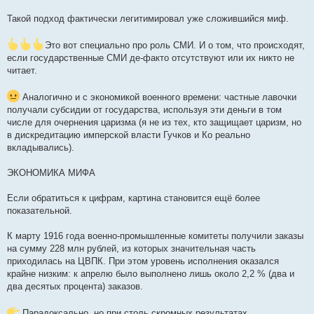
Такой подход фактически легитимировал уже сложившийся миф.
Это вот специально про роль СМИ. И о том, что происходят,
если государственные СМИ де-факто отсутствуют или их никто не
читает.
Аналогично и с экономикой военного времени: частные лавочки
получали субсидии от государства, используя эти деньги в том
числе для очернения царизма (я не из тех, кто защищает царизм, но
в дискредитацию имперской власти Гучков и Ко реально
вкладывались).
ЭКОНОМИКА МИФА
Если обратиться к цифрам, картина становится ещё более
показательной.
К марту 1916 года военно-промышленные комитеты получили заказы
на сумму 228 млн рублей, из которых значительная часть
приходилась на ЦВПК. При этом уровень исполнения оказался
крайне низким: к апрелю было выполнено лишь около 2,2 % (два и
два десятых процента) заказов.
Парадоксально, но при столь скромных результатах