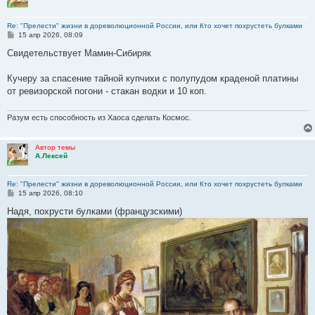
Re: "Прелести" жизни в дореволюционной России, или Кто хочет похрустеть булками
С
15 апр 2026, 08:09
о
о
Свидетельствует Мамин-Сибиряк
б
щ
е
Кучеру за спасение тайной купчихи с полупудом краденой платины
н
от ревизорской погони - стакан водки и 10 коп.
и
е
Разум есть способность из Хаоса сделать Космос.
Автор темы
А.Лексей
Re: "Прелести" жизни в дореволюционной России, или Кто хочет похрустеть булками
С
15 апр 2026, 08:10
о
о
Надя, похрусти булками (французскими)
б
щ
е
н
и
е