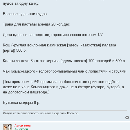
пудов за одну качку.
Варенье - десятки пудов.
Трава для пастьбы аренда 20 коп/дес
Доля вдовы в наследстве, гарантированная законом 1/7.
Кош (круглая войлочная киргизская [здесь: казахсткая] палатка
[юрта]) 500 р.
Калым за дочь богатого киргиза [здесь: казаха] 100 лошадей и 500 р.
Чан Комарницкого - золотопромывальный чан с лопастями и струями
(Тем временем в РФ промывка на большинстве приисков ведётся
даже не в чане Комарницкого и даже не в буторе (бутаре, бутере), а
на допотопном вашгерде.)
Бутылка мадеры 8 р.
Разум есть способность из Хаоса сделать Космос.
Автор темы
А.Лексей