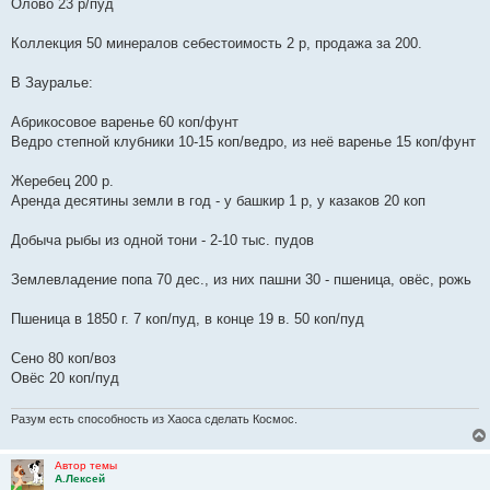
Олово 23 р/пуд
Коллекция 50 минералов себестоимость 2 р, продажа за 200.
В Зауралье:
Абрикосовое варенье 60 коп/фунт
Ведро степной клубники 10-15 коп/ведро, из неё варенье 15 коп/фунт
Жеребец 200 р.
Аренда десятины земли в год - у башкир 1 р, у казаков 20 коп
Добыча рыбы из одной тони - 2-10 тыс. пудов
Землевладение попа 70 дес., из них пашни 30 - пшеница, овёс, рожь
Пшеница в 1850 г. 7 коп/пуд, в конце 19 в. 50 коп/пуд
Сено 80 коп/воз
Овёс 20 коп/пуд
Разум есть способность из Хаоса сделать Космос.
Автор темы
А.Лексей