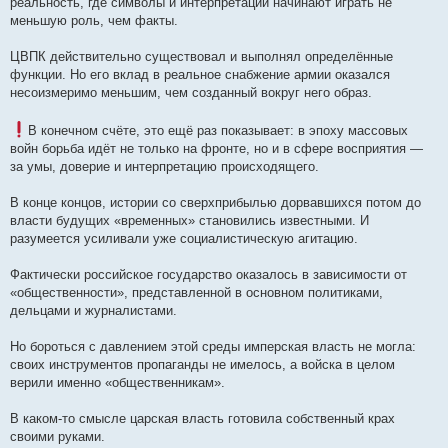
реальность, где символы и интерпретации начинают играть не
меньшую роль, чем факты.
ЦВПК действительно существовал и выполнял определённые
функции. Но его вклад в реальное снабжение армии оказался
несоизмеримо меньшим, чем созданный вокруг него образ.
В конечном счёте, это ещё раз показывает: в эпоху массовых
войн борьба идёт не только на фронте, но и в сфере восприятия —
за умы, доверие и интерпретацию происходящего.
В конце концов, истории со сверхприбылью дорвавшихся потом до
власти будущих «временных» становились известными. И
разумеется усиливали уже социалистическую агитацию.
Фактически российское государство оказалось в зависимости от
«общественности», представленной в основном политиками,
дельцами и журналистами.
Но бороться с давлением этой среды имперская власть не могла:
своих инструментов пропаганды не имелось, а войска в целом
верили именно «общественникам».
В каком-то смысле царская власть готовила собственный крах
своими руками.