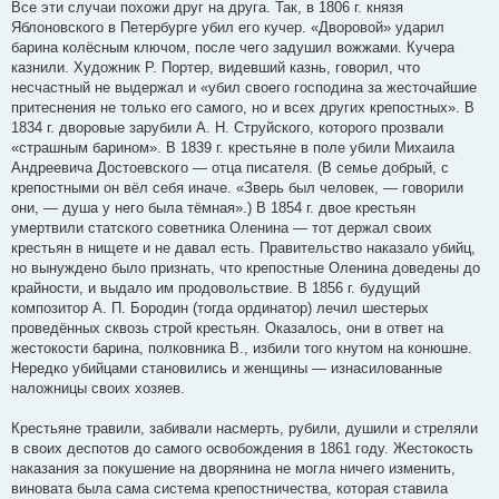
Все эти случаи похожи друг на друга. Так, в 1806 г. князя
Яблоновского в Петербурге убил его кучер. «Дворовой» ударил
барина колёсным ключом, после чего задушил вожжами. Кучера
казнили. Художник Р. Портер, видевший казнь, говорил, что
несчастный не выдержал и «убил своего господина за жесточайшие
притеснения не только его самого, но и всех других крепостных». В
1834 г. дворовые зарубили А. Н. Струйского, которого прозвали
«страшным барином». В 1839 г. крестьяне в поле убили Михаила
Андреевича Достоевского — отца писателя. (В семье добрый, с
крепостными он вёл себя иначе. «Зверь был человек, — говорили
они, — душа у него была тёмная».) В 1854 г. двое крестьян
умертвили статского советника Оленина — тот держал своих
крестьян в нищете и не давал есть. Правительство наказало убийц,
но вынуждено было признать, что крепостные Оленина доведены до
крайности, и выдало им продовольствие. В 1856 г. будущий
композитор А. П. Бородин (тогда ординатор) лечил шестерых
проведённых сквозь строй крестьян. Оказалось, они в ответ на
жестокости барина, полковника В., избили того кнутом на конюшне.
Нередко убийцами становились и женщины — изнасилованные
наложницы своих хозяев.
Крестьяне травили, забивали насмерть, рубили, душили и стреляли
в своих деспотов до самого освобождения в 1861 году. Жестокость
наказания за покушение на дворянина не могла ничего изменить,
виновата была сама система крепостничества, которая ставила