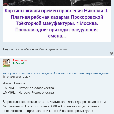
Разум есть способность из Хаоса сделать Космос.
Автор темы
А.Лексей
Re: "Прелести" жизни в дореволюционной России, или Кто хочет похрустеть булками
С
24 апр 2026, 20:37
о
о
Игорь Потапов
б
EMPIRE | История Человечества
щ
е
EMPIRE | История Человечества
н
и
е
В крестьянской семье власть большака, главы двора, была почти
безграничной. На этом фоне в XVIII–XIX веках существовало
снохачество — практика, при которой свёкор принуждал к