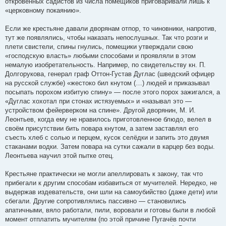
откровенных садистов из числа помещиков приговаривали лишь к
«церковному покаянию».
Если же крестьяне давали дворянам отпор, то чиновники, напротив,
тут же появлялись, чтобы наказать непослушных. Так что розги и
плети свистели, спины гнулись, помещики утверждали свою
«господскую власть» любыми способами и проявляли в этом
немалую изобретательность. Например, по свидетельству кн. П.
Долгорукова, генерал граф Оттон-Густав Дуглас (шведский офицер
на русской службе) «жестоко бил кнутом (…) людей и приказывал
посыпать порохом избитую спину» — после этого порох зажигался, а
«Дуглас хохотал при стонах истязуемых» и «называл это —
устройством фейерверком на спине». Другой дворянин, М. И.
Леонтьев, когда ему не нравилось приготовленное блюдо, велел в
своём присутствии бить повара кнутом, а затем заставлял его
съесть хлеб с солью и перцем, кусок селёдки и запить это двумя
стаканами водки. Затем повара на сутки сажали в карцер без воды.
Леонтьева научил этой пытке отец.
Крестьяне практически не могли апеллировать к закону, так что
прибегали к другим способам избавиться от мучителей. Нередко, не
выдержав издевательств, они шли на самоубийство (даже дети) или
сбегали. Другие сопротивлялись пассивно — становились
апатичными, вяло работали, пили, воровали и готовы были в любой
момент отплатить мучителям (по этой причине Пугачёв почти