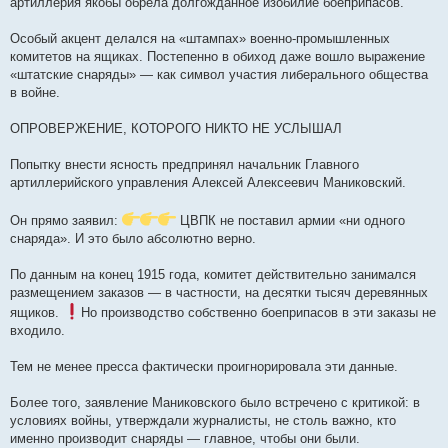
артиллерия якобы обрела долгожданное изобилие боеприпасов.
Особый акцент делался на «штампах» военно-промышленных
комитетов на ящиках. Постепенно в обиход даже вошло выражение
«штатские снаряды» — как символ участия либерального общества
в войне.
ОПРОВЕРЖЕНИЕ, КОТОРОГО НИКТО НЕ УСЛЫШАЛ
Попытку внести ясность предпринял начальник Главного
артиллерийского управления Алексей Алексеевич Маниковский.
Он прямо заявил:
ЦВПК не поставил армии «ни одного
снаряда». И это было абсолютно верно.
По данным на конец 1915 года, комитет действительно занимался
размещением заказов — в частности, на десятки тысяч деревянных
ящиков.
Но производство собственно боеприпасов в эти заказы не
входило.
Тем не менее пресса фактически проигнорировала эти данные.
Более того, заявление Маниковского было встречено с критикой: в
условиях войны, утверждали журналисты, не столь важно, кто
именно производит снаряды — главное, чтобы они были.