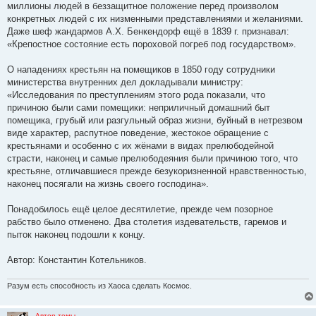
миллионы людей в беззащитное положение перед произволом
конкретных людей с их низменными представлениями и желаниями.
Даже шеф жандармов А.Х. Бенкендорф ещё в 1839 г. признавал:
«Крепостное состояние есть пороховой погреб под государством».
О нападениях крестьян на помещиков в 1850 году сотрудники
министерства внутренних дел докладывали министру:
«Исследования по преступлениям этого рода показали, что
причиною были сами помещики: неприличный домашний быт
помещика, грубый или разгульный образ жизни, буйный в нетрезвом
виде характер, распутное поведение, жестокое обращение с
крестьянами и особенно с их жёнами в видах прелюбодейной
страсти, наконец и самые прелюбодеяния были причиною того, что
крестьяне, отличавшиеся прежде безукоризненной нравственностью,
наконец посягали на жизнь своего господина».
Понадобилось ещё целое десятилетие, прежде чем позорное
рабство было отменено. Два столетия издевательств, гаремов и
пыток наконец подошли к концу.
Автор: Константин Котельников.
Разум есть способность из Хаоса сделать Космос.
Автор темы