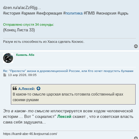
dzen.ru/a/acZzRIjg...
#история #армия #информация #
политика
#ПМВ #монархия #царь
Отправлено спустя 34 секунды:
(Конец Листа 33)
Разум есть способность из Хаоса сделать Космос.
Камиль Абэ
Re: "Прелести" жизни в дореволюционной России, или Кто хочет похрустеть булками
С
13 апр 2026, 09:05
о
о
б
А.Лексей
:
щ
е
В каком-то смысле царская власть готовила собственный крах
н
своими руками
и
е
Это
в каком- то смысле
иллюстрируется всем ходом человеческой
истории ... Вот " социалист"
Лексей
скажет , что и советская власть
сама себя задушила...
https://kamil-abe-46.livejournal.com/