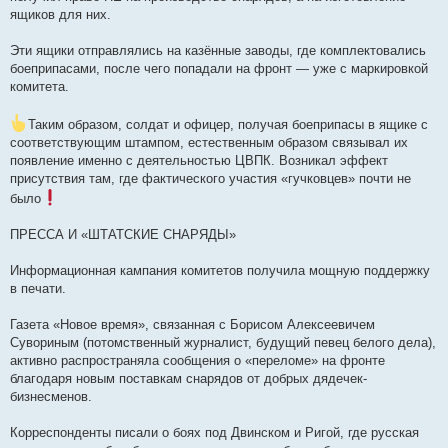
ящиков для них.
Эти ящики отправлялись на казённые заводы, где комплектовались
боеприпасами, после чего попадали на фронт — уже с маркировкой
комитета.
Таким образом, солдат и офицер, получая боеприпасы в ящике с
соответствующим штампом, естественным образом связывал их
появление именно с деятельностью ЦВПК. Возникал эффект
присутствия там, где фактического участия «гучковцев» почти не
было
ПРЕССА И «ШТАТСКИЕ СНАРЯДЫ»
Информационная кампания комитетов получила мощную поддержку
в печати.
Газета «Новое время», связанная с Борисом Алексеевичем
Сувориным (потомственный журналист, будущий певец белого дела),
активно распространяла сообщения о «переломе» на фронте
благодаря новым поставкам снарядов от добрых дядечек-
бизнесменов.
Корреспонденты писали о боях под Двинском и Ригой, где русская