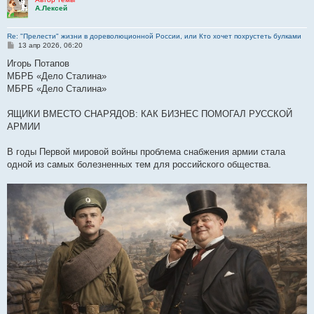
А.Лексей
Re: "Прелести" жизни в дореволюционной России, или Кто хочет похрустеть булками
С
13 апр 2026, 06:20
о
о
Игорь Потапов
б
МБРБ «Дело Сталина»
щ
е
МБРБ «Дело Сталина»
н
и
е
ЯЩИКИ ВМЕСТО СНАРЯДОВ: КАК БИЗНЕС ПОМОГАЛ РУССКОЙ
АРМИИ
В годы Первой мировой войны проблема снабжения армии стала
одной из самых болезненных тем для российского общества.