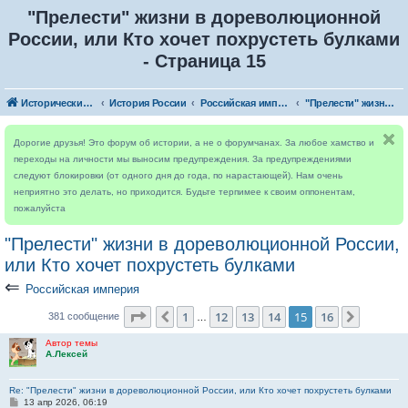
"Прелести" жизни в дореволюционной
России, или Кто хочет похрустеть булками
- Страница 15
Исторический форум
История России
Российская империя
"Прелести" жизни в дореволюционной России, или Кто хочет похрустеть булками
Дорогие друзья! Это форум об истории, а не о форумчанах. За любое хамство и
переходы на личности мы выносим предупреждения. За предупреждениями
следуют блокировки (от одного дня до года, по нарастающей). Нам очень
неприятно это делать, но приходится. Будьте терпимее к своим оппонентам,
пожалуйста
"Прелести" жизни в дореволюционной России,
или Кто хочет похрустеть булками
⇐
Российская империя
Страница
15
из
16
1
12
13
14
15
16
Пред.
След.
381 сообщение
…
Автор темы
А.Лексей
Re: "Прелести" жизни в дореволюционной России, или Кто хочет похрустеть булками
С
13 апр 2026, 06:19