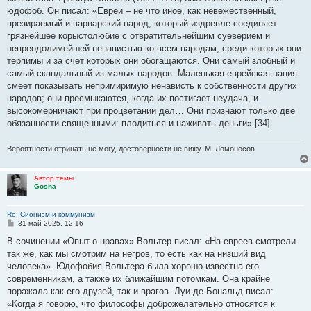
юдофоб. Он писал: «Евреи – не что иное, как невежественный,
презираемый и варварский народ, который издревле соединяет
грязнейшее корыстолюбие с отвратительнейшим суеверием и
непреодолимейшей ненавистью ко всем народам, среди которых они
терпимы и за счет которых они обогащаются. Они самый злобный и
самый скандальный из малых народов. Маленькая еврейская нация
смеет показывать непримиримую ненависть к собственности других
народов; они пресмыкаются, когда их постигает неудача, и
высокомерничают при процветании дел… Они признают только две
обязанности священными: плодиться и наживать деньги».[34]
Вероятности отрицать не могу, достоверности не вижу. М. Ломоносов
Автор темы
Gosha
Re: Сионизм и коммунизм
С
31 май 2025, 12:16
о
о
В сочинении «Опыт о нравах» Вольтер писал: «На евреев смотрели
б
так же, как мы смотрим на негров, то есть как на низший вид
щ
е
человека». Юдофобия Вольтера была хорошо известна его
н
современникам, а также их ближайшим потомкам. Она крайне
и
е
поражала как его друзей, так и врагов. Луи де Бональд писал:
«Когда я говорю, что философы доброжелательно относятся к