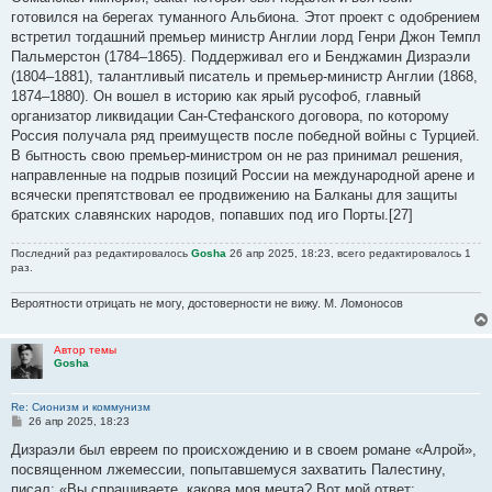
готовился на берегах туманного Альбиона. Этот проект с одобрением
встретил тогдашний премьер министр Англии лорд Генри Джон Темпл
Пальмерстон (1784–1865). Поддерживал его и Бенджамин Дизраэли
(1804–1881), талантливый писатель и премьер-министр Англии (1868,
1874–1880). Он вошел в историю как ярый русофоб, главный
организатор ликвидации Сан-Стефанского договора, по которому
Россия получала ряд преимуществ после победной войны с Турцией.
В бытность свою премьер-министром он не раз принимал решения,
направленные на подрыв позиций России на международной арене и
всячески препятствовал ее продвижению на Балканы для защиты
братских славянских народов, попавших под иго Порты.[27]
Последний раз редактировалось
Gosha
26 апр 2025, 18:23, всего редактировалось 1
раз.
Вероятности отрицать не могу, достоверности не вижу. М. Ломоносов
Автор темы
Gosha
Re: Сионизм и коммунизм
С
26 апр 2025, 18:23
о
о
Дизраэли был евреем по происхождению и в своем романе «Алрой»,
б
посвященном лжемессии, попытавшемуся захватить Палестину,
щ
е
писал: «Вы спрашиваете, какова моя мечта? Вот мой ответ: