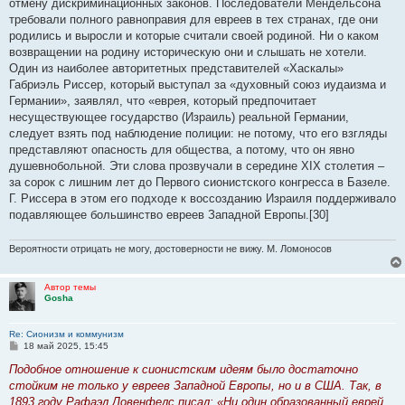
отмену дискриминационных законов. Последователи Мендельсона
требовали полного равноправия для евреев в тех странах, где они
родились и выросли и которые считали своей родиной. Ни о каком
возвращении на родину историческую они и слышать не хотели.
Один из наиболее авторитетных представителей «Хаскалы»
Габриэль Риссер, который выступал за «духовный союз иудаизма и
Германии», заявлял, что «еврея, который предпочитает
несуществующее государство (Израиль) реальной Германии,
следует взять под наблюдение полиции: не потому, что его взгляды
представляют опасность для общества, а потому, что он явно
душевнобольной. Эти слова прозвучали в середине XIX столетия –
за сорок с лишним лет до Первого сионистского конгресса в Базеле.
Г. Риссера в этом его подходе к воссозданию Израиля поддерживало
подавляющее большинство евреев Западной Европы.[30]
Вероятности отрицать не могу, достоверности не вижу. М. Ломоносов
Автор темы
Gosha
Re: Сионизм и коммунизм
С
18 май 2025, 15:45
о
о
Подобное отношение к сионистским идеям было достаточно
б
стойким не только у евреев Западной Европы, но и в США. Так, в
щ
е
1893 году Рафаэл Ловенфелс писал: «Ни один образованный еврей