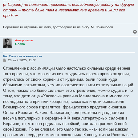
н
(в Европе) не пожелает променять возлюбленную родину на другую
и
е
страну – пусть даже там в незапамятные времена и жили его
предки».
Вероятности отрицать не могу, достоверности не вижу. М. Ломоносов
Автор темы
Gosha
Re: Сионизм и коммунизм
С
20 май 2025, 11:34
о
о
Стремление к ассимиляции было настолько сильным среди евреев
б
того времени, что многие из них стыдились своего происхождения,
щ
е
отрекались от своих корней и от иудаизма, были порой куда
н
бо́льшими патриотами, чем их соотечественники из титульных наций.
и
е
О том, насколько было сильным это стремление, можно судить и по
тому, что дети отца «Хаскалы» раввина Мендельсона и многие его
последователи приняли крещение, также как и дети основателя
Всемирного союза израэлитов, французского предтечи сионизма
Огюста Кремье. Рахиль Варихаген, содержательница одного из
весьма популярных в середине XIX века литературных салонов в
Берлине, то, что она родилась еврейкой, считала трагедией всей
своей жизни. По ее словам, это было так же, «как если бы кинжал
пронзил мое сердце в момент рождения». К концу жизни Рахиль все