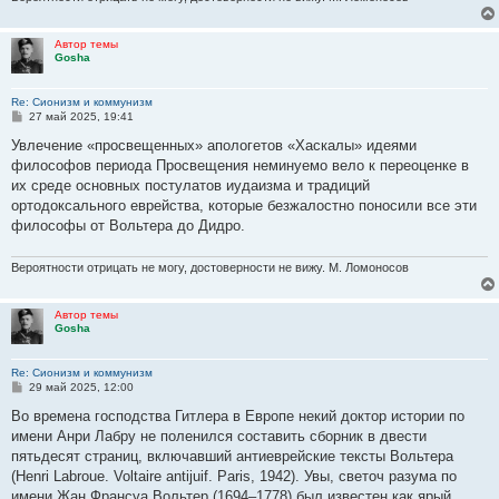
Автор темы
Gosha
Re: Сионизм и коммунизм
С
27 май 2025, 19:41
о
о
Увлечение «просвещенных» апологетов «Хаскалы» идеями
б
философов периода Просвещения неминуемо вело к переоценке в
щ
е
их среде основных постулатов иудаизма и традиций
н
ортодоксального еврейства, которые безжалостно поносили все эти
и
е
философы от Вольтера до Дидро.
Вероятности отрицать не могу, достоверности не вижу. М. Ломоносов
Автор темы
Gosha
Re: Сионизм и коммунизм
С
29 май 2025, 12:00
о
о
Во времена господства Гитлера в Европе некий доктор истории по
б
имени Анри Лабру не поленился составить сборник в двести
щ
е
пятьдесят страниц, включавший антиеврейские тексты Вольтера
н
(Henri Labrоue. Voltaire antijuif. Paris, 1942). Увы, светоч разума по
и
е
имени Жан Франсуа Вольтер (1694–1778) был известен как ярый