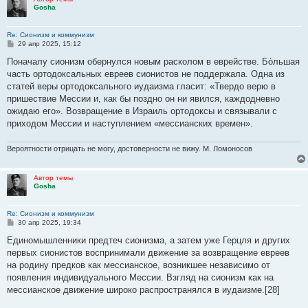
Gosha
Re: Сионизм и коммунизм
С
29 апр 2025, 15:12
о
о
Поначалу сионизм обернулся новым расколом в еврействе. Бо́льшая
б
часть ортодоксальных евреев сионистов не поддержала. Одна из
щ
е
статей веры ортодоксального иудаизма гласит: «Твердо верю в
н
пришествие Мессии и, как бы поздно он ни явился, каждодневно
и
е
ожидаю его». Возвращение в Израиль ортодоксы и связывали с
приходом Мессии и наступлением «мессианских времен».
Вероятности отрицать не могу, достоверности не вижу. М. Ломоносов
Автор темы
Gosha
Re: Сионизм и коммунизм
С
30 апр 2025, 19:34
о
о
Единомышленники предтеч сионизма, а затем уже Герцля и других
б
первых сионистов воспринимали движение за возвращение евреев
щ
е
на родину предков как мессианское, возникшее независимо от
н
появления индивидуального Мессии. Взгляд на сионизм как на
и
е
мессианское движение широко распространялся в иудаизме.[28]