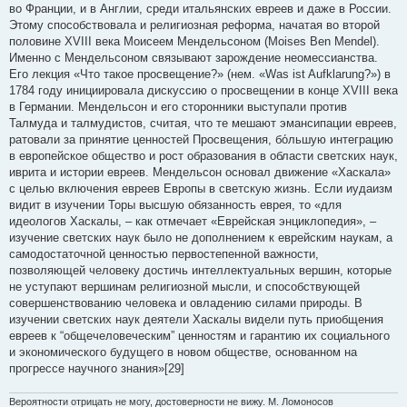
во Франции, и в Англии, среди итальянских евреев и даже в России.
Этому способствовала и религиозная реформа, начатая во второй
половине XVIII века Моисеем Мендельсоном (Moises Ben Mendel).
Именно с Мендельсоном связывают зарождение неомессианства.
Его лекция «Что такое просвещение?» (нем. «Was ist Aufklarung?») в
1784 году инициировала дискуссию о просвещении в конце XVIII века
в Германии. Мендельсон и его сторонники выступали против
Талмуда и талмудистов, считая, что те мешают эмансипации евреев,
ратовали за принятие ценностей Просвещения, бо́льшую интеграцию
в европейское общество и рост образования в области светских наук,
иврита и истории евреев. Мендельсон основал движение «Хаскала»
с целью включения евреев Европы в светскую жизнь. Если иудаизм
видит в изучении Торы высшую обязанность еврея, то «для
идеологов Хаскалы, – как отмечает «Еврейская энциклопедия», –
изучение светских наук было не дополнением к еврейским наукам, а
самодостаточной ценностью первостепенной важности,
позволяющей человеку достичь интеллектуальных вершин, которые
не уступают вершинам религиозной мысли, и способствующей
совершенствованию человека и овладению силами природы. В
изучении светских наук деятели Хаскалы видели путь приобщения
евреев к “общечеловеческим” ценностям и гарантию их социального
и экономического будущего в новом обществе, основанном на
прогрессе научного знания»[29]
Вероятности отрицать не могу, достоверности не вижу. М. Ломоносов