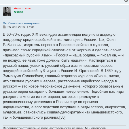
Автор темы
Gosha
Re: Сионизм и коммунизм
С
25 май 2025, 17:36
о
о
В 60–70-х годах XIX века идеи ассимиляции получили широкую
б
поддержку среди еврейской интеллигенции в России. Так, Осип
щ
е
Рабинович, издатель первого в России еврейского журнала,
н
призывал своих сородичей отказаться от жаргона и сделать своим
и
е
«прекрасный русский язык». «Россия – наша родина, – писал он, – и
ее воздух, ее язык тоже должны быть нашими». Раствориться в
русской нации, усвоить русский образ жизни призывал евреев
ведущий еврейский публицист в России И. Оржанский. В 1869 году
Эммануил Соловейчик, главный редактор журнала «Сион», писал,
что слияние русских и евреев, растворение еврейского народа в
русском – это новое мессианское движение, которого образованные
русские евреи ожидали с большим нетерпением. Подобные взгляды
разделяли многие из тех евреев, которые примкнули к
революционному движению в России еще во времена
народничества, а впоследствии вступали в ряды эсеров, анархистов,
бундовцев, становились социал-демократами как меньшевистского,
так и большевистского разлива.[33]
Вероятности отрицать не могу, достоверности не вижу. М. Ломоносов