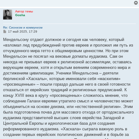
Автор темы
Gosha
Re: Сионизм и коммунизм
С
17 май 2025, 17:29
о
о
Мендельсону отдают должное и сегодня как человеку, который
б
«взломал лед предубеждений против евреев и проложил им путь из
щ
е
отчужденного мира гетто к общемировым ценностям. Но при этом
н
Мендельсон не посягал на вековые догматы иудаизма. Сам он
и
е
никогда не призывал евреев к религиозной ассимиляции, оставаясь
верующим евреем, хотя и открытым веяниям современного мира и
достижениям цивилизации. Ученики Мендельсона – деятели
берлинской «Хаскалы», которые именовали себя «маскилим»
«просвещенные» – пошли гораздо дальше него в своей готовности
отказаться от еврейских традиций и религиозных предписаний. К
концу XVIII века в кругу «просвещенных» сложилось мнение, что
соблюдение Галахи евреями утратило смысл и человечество может
объединиться на основе деизма, или «естественной религии». Этим
была подготовлена почва для массового отхода от ортодоксального
иудаизма представителей высших слоев еврейства Западной и
Центральной Европы и идеологическая база для создания
реформированного иудаизма. «Хаскала» сыграла важную роль в
создании первых еврейских политических движений и в борьбе за