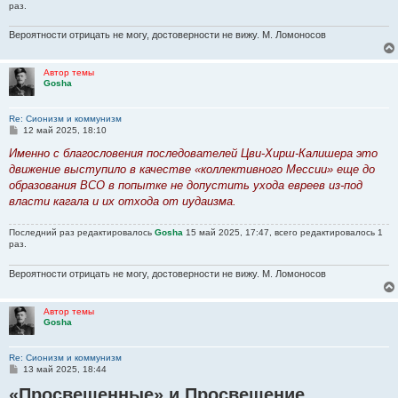
раз.
Вероятности отрицать не могу, достоверности не вижу. М. Ломоносов
Автор темы
Gosha
Re: Сионизм и коммунизм
С
12 май 2025, 18:10
о
о
Именно с благословения последователей Цви-Хирш-Калишера это
б
движение выступило в качестве «коллективного Мессии» еще до
щ
е
образования ВСО в попытке не допустить ухода евреев из-под
н
власти кагала и их отхода от иудаизма.
и
е
Последний раз редактировалось
Gosha
15 май 2025, 17:47, всего редактировалось 1
раз.
Вероятности отрицать не могу, достоверности не вижу. М. Ломоносов
Автор темы
Gosha
Re: Сионизм и коммунизм
С
13 май 2025, 18:44
о
«Просвещенные» и Просвещение
о