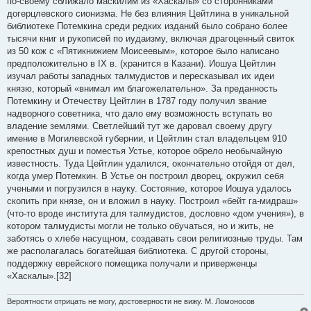
по-своему сближало маскилим из «Хаскалы» со сторонниками
догерцлевского сионизма. Не без влияния Цейтлина в уникальной
библиотеке Потемкина среди редких изданий было собрано более
тысячи книг и рукописей по иудаизму, включая драгоценный свиток
из 50 кож с «Пятикнижием Моисеевым», которое было написано
предположительно в IX в. (хранится в Казани). Иошуа Цейтлин
изучал работы западных талмудистов и пересказывал их идеи
князю, который «внимал им благожелательно». За преданность
Потемкину и Отечеству Цейтлин в 1787 году получил звание
надворного советника, что дало ему возможность вступать во
владение землями. Светлейший тут же даровал своему другу
имение в Могилевской губернии, и Цейтлин стал владельцем 910
крепостных душ и поместья Устье, которое обрело необычайную
известность. Туда Цейтлин удалился, окончательно отойдя от дел,
когда умер Потемкин. В Устье он построил дворец, окружил себя
учеными и погрузился в науку. Состояние, которое Иошуа удалось
скопить при князе, он и вложил в науку. Построил «бейт га-мидраш»
(что-то вроде института для талмудистов, дословно «дом учения»), в
котором талмудисты могли не только обучаться, но и жить, не
заботясь о хлебе насущном, создавать свои религиозные труды. Там
же располагалась богатейшая библиотека. С другой стороны,
поддержку еврейского помещика получали и приверженцы
«Хаскалы».[32]
Вероятности отрицать не могу, достоверности не вижу. М. Ломоносов