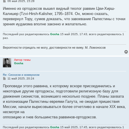
С
06 май 2025, 15:28
о
о
Именно из ортодоксов вышел видный теолог раввин Цви-Хирш-
б
Калишер (Tzvi-Hirsh-Kalisher, 1795–1874. Он, можно сказать,
щ
е
перевернул Тору, сумев доказать, что завоевание Палестины с точки
н
зрения иудаизма вполне законно и желательно.
и
е
Последний раз редактировалось
Gosha
15 май 2025, 17:43, всего редактировалось 1
раз.
Вероятности отрицать не могу, достоверности не вижу. М. Ломоносов
Автор темы
Gosha
Re: Сионизм и коммунизм
С
11 май 2025, 20:24
о
о
Проповеди этого раввина, к которому вскоре присоединились и
б
некоторые другие ортодоксы, подготовили религиозную базу для
щ
е
движения сионистов, возникшего несколько позднее. Планы захвата
н
и колонизации Палестины евреями Галута, не ожидая пришествия
и
е
Мессии, начали вырисовываться более отчетливо в начале XIX века,
несмотря на
оппозицию и гнев большинства раввинов-ортодоксов.
Последний раз редактировалось
Gosha
15 май 2025, 17:45, всего редактировалось 1