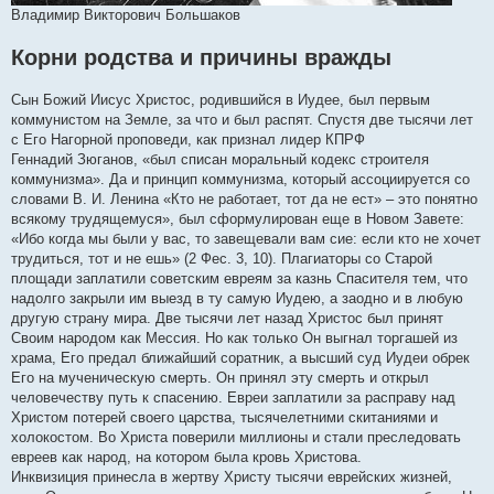
Владимир Викторович Большаков
Корни родства и причины вражды
Сын Божий Иисус Христос, родившийся в Иудее, был первым
коммунистом на Земле, за что и был распят. Спустя две тысячи лет
с Его Нагорной проповеди, как признал лидер КПРФ
Геннадий Зюганов, «был списан моральный кодекс строителя
коммунизма». Да и принцип коммунизма, который ассоциируется со
словами В. И. Ленина «Кто не работает, тот да не ест» – это понятно
всякому трудящемуся», был сформулирован еще в Новом Завете:
«Ибо когда мы были у вас, то завещевали вам сие: если кто не хочет
трудиться, тот и не ешь» (2 Фес. 3, 10). Плагиаторы со Старой
площади заплатили советским евреям за казнь Спасителя тем, что
надолго закрыли им выезд в ту самую Иудею, а заодно и в любую
другую страну мира. Две тысячи лет назад Христос был принят
Своим народом как Мессия. Но как только Он выгнал торгашей из
храма, Его предал ближайший соратник, а высший суд Иудеи обрек
Его на мученическую смерть. Он принял эту смерть и открыл
человечеству путь к спасению. Евреи заплатили за расправу над
Христом потерей своего царства, тысячелетними скитаниями и
холокостом. Во Христа поверили миллионы и стали преследовать
евреев как народ, на котором была кровь Христова.
Инквизиция принесла в жертву Христу тысячи еврейских жизней,