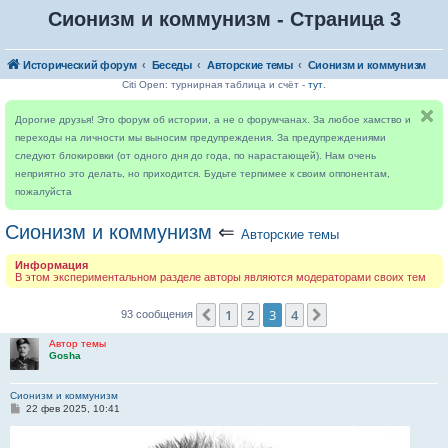
Сионизм и коммунизм - Страница 3
Исторический форум
Беседы
Авторские темы
Сионизм и коммунизм
Citi Open: турнирная таблица и счёт -
тут
.
Дорогие друзья! Это форум об истории, а не о форумчанах. За любое хамство и
переходы на личности мы выносим предупреждения. За предупреждениями
следуют блокировки (от одного дня до года, по нарастающей). Нам очень
неприятно это делать, но приходится. Будьте терпимее к своим оппонентам,
пожалуйста
Сионизм и коммунизм
⇐
Авторские темы
Информация
В этом экспериментальном разделе авторы являются модераторами своих тем
1
2
3
4
Пред.
След.
93 сообщения
Автор темы
Gosha
Сионизм и коммунизм
С
22 фев 2025, 10:41
о
о
б