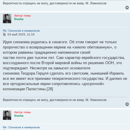
Вероятности отрицать не могу, достоверности не вижу. М. Ломоносов
Автор темы
Gosha
Re: Сионизм и коммунизм
С
03 май 2025, 11:19
о
о
Идея сионизма родилась в синагоге. Об этом говорит не только
б
пророчество о возвращении евреев на «землю обетованную», о
щ
е
котором раввины традиционно напоминали своей
н
пастве почти две тысячи лет. Сам характер еврейского государства,
и
е
воссозданного после Второй мировой войны по решению ООН, это
подтверждает. Несмотря на замысел основателя
сионизма Теодора Герцля сделать его светским, нынешний Израиль
все же имеет все признаки теократического государства. И далеко не
все ортодоксальные евреи сопротивлялись «досрочной»
колонизации Палестины.[28]
Вероятности отрицать не могу, достоверности не вижу. М. Ломоносов
Автор темы
Gosha
Re: Сионизм и коммунизм