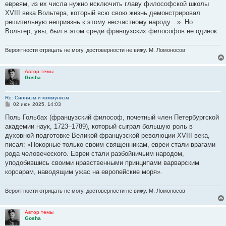
евреям, из их числа нужно исключить главу философской школы
XVIII века Вольтера, который всю свою жизнь демонстрировал
решительную неприязнь к этому несчастному народу…». Но
Вольтер, увы, был в этом среди французских философов не одинок.
Вероятности отрицать не могу, достоверности не вижу. М. Ломоносов
Автор темы
Gosha
Re: Сионизм и коммунизм
С
02 июн 2025, 14:03
о
о
Поль Гольбах (французский философ, почетный член Петербургской
б
академии наук, 1723–1789), который сыграл большую роль в
щ
е
духовной подготовке Великой французской революции XVIII века,
н
писал: «Покорные только своим священникам, евреи стали врагами
и
е
рода человеческого. Евреи стали разбойничьим народом,
уподобившись своими нравственными принципами варварским
корсарам, наводящим ужас на европейские моря».
Вероятности отрицать не могу, достоверности не вижу. М. Ломоносов
Автор темы
Gosha