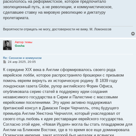
раскололось на реформистское, которое предпочитало
эволюционный путь, а не революции, и коммунистическое,
сделавшее ставку на мировую революцию и диктатуру
пролетариата.
Вероятности отрицать не могу, достоверности не вижу. М. Ломоносов
Автор темы
Gosha
Re: Сионизм и коммунизм
С
24 апр 2025, 20:05
о
о
К середине XIX века в Англии сформировалось своего рода
б
еврейское лобби, которое распространяло брошюрки с призывом
щ
е
помочь евреям вернуть их историческую родину. В 1839 году
н
лондонская газета Globe, рупор английского Форин Офиса,
и
е
опубликовала серию статей в поддержку идеи создания
независимого государства в Сирии и Палестине с массовыми
еврейскими поселениями. Эту идею активно поддерживал
британский консул в Дамаске Генри Черчилль, отец будущего
премьера Англии Уинстона Черчилля, который унаследовал от
своего отца любовь к идее реставрации еврейского государства.
Согласно этой идее, «Новая Иудея» могла бы стать плацдармом для
Англии на Ближнем Востоке, где в то время все еще доминировала
Османская империя, закат которой был недалек и всячески