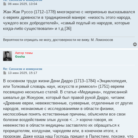
С
06 июн 2025, 13:04
о
о
Жан Жак Руссо (1712–1778) многократно с неприязнью высказывался
б
о евреях древности в традиционной манере: «низость этого народа,
щ
е
чуждого всех добродетелей», «самый подлый из народов, которые
н
когда-либо существовали» и т.д.[36]
и
е
Вероятности отрицать не могу, достоверности не вижу. М. Ломоносов
Автор темы
Gosha
Re: Сионизм и коммунизм
С
13 июн 2025, 15:17
о
о
В основном труде жизни Дени Дидро (1713–1784) «Энциклопедия,
б
или Толковый словарь наук, искусств и ремесел» (1751) евреям
щ
е
посвящено несколько статей. В статье «Медицина», подписанной
н
шевалье де Жокуром, который был правой рукой Дидро, читаем:
и
е
«Древние евреи, невежественные, суеверные, отделенные от других
народов, незнакомые с исследованиями в области физики,
неспособные понять естественные причины, объясняли все свои
болезни воздействием злых духов <…> короче говоря, их
невежество в области медицины заставляло их обращаться к
прорицателям, колдунам, чародеям или, в конечном итоге, к
пророкам. Даже когда наш Господь пришел в Палестину, похоже, что