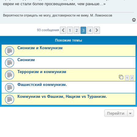
евреи не стали более просвещенными, чем раньше…»
Вероятности отрицать не могу, достоверности не вижу. М. Ломоносов
1
2
3
4
Пред.
След.
93 сообщения
Похожие темы
Сионизм и Коммунизм
Сионизм
Терроризм и коммунизм
1
2
Фашистский коммунизм.
Коммунизм vs Фашизм, Нацизм vs Туранизм.
Перейти