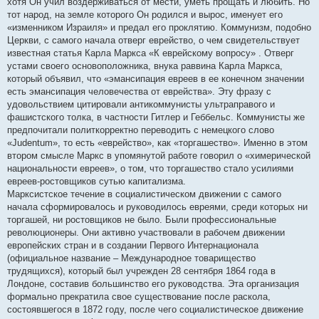
хотя Он учил воздерживаться от мести, уметь прощать и любить. Но
тот народ, на земле которого Он родился и вырос, именует его
«изменником Израиля» и предал его проклятию. Коммунизм, подобно
Церкви, с самого начала отверг еврейство, о чем свидетельствует
известная статья Карла Маркса «К еврейскому вопросу» . Отверг
устами своего основоположника, внука раввина Карла Маркса,
который объявил, что «эмансипация евреев в ее конечном значении
есть эмансипация человечества от еврейства». Эту фразу с
удовольствием цитировали антикоммунисты ультраправого и
фашистского толка, в частности Гитлер и Геббельс. Коммунисты же
предпочитали политкорректно переводить с немецкого слово
«Judentum», то есть «еврейство», как «торгашество». Именно в этом
втором смысле Маркс в упомянутой работе говорил о «химерической
национальности евреев», о том, что торгашество стало усилиями
евреев-ростовщиков сутью капитализма.
Марксистское течение в социалистическом движении с самого
начала сформировалось и руководилось евреями, среди которых ни
торгашей, ни ростовщиков не было. Были профессиональные
революционеры. Они активно участвовали в рабочем движении
европейских стран и в создании Первого Интернационала
(официальное название – Международное товарищество
трудящихся), который был учрежден 28 сентября 1864 года в
Лондоне, составив большинство его руководства. Эта организация
формально прекратила свое существование после раскола,
состоявшегося в 1872 году, после чего социалистическое движение