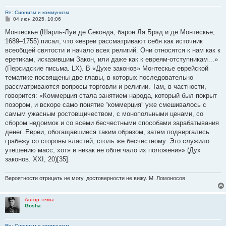
Re: Сионизм и коммунизм
С
04 июн 2025, 10:06
о
о
Монтескье (Шарль-Луи де Секонда, барон Ля Брэд и де Монтескье;
б
1689–1755) писал, что «евреи рассматривают себя как источник
щ
е
всеобщей святости и начало всех религий. Они относятся к нам как к
н
еретикам, исказившим Закон, или даже как к евреям-отступникам…»
и
е
(Персидские письма. LX). В «Духе законов» Монтескье еврейской
тематике посвящены две главы, в которых последовательно
рассматриваются вопросы торговли и религии. Там, в частности,
говорится: «Коммерция стала занятием народа, который был покрыт
позором, и вскоре само понятие “коммерция” уже смешивалось с
самым ужасным ростовщичеством, с монопольными ценами, со
сбором недоимок и со всеми бесчестными способами зарабатывания
денег. Евреи, обогащавшиеся таким образом, затем подвергались
грабежу со стороны властей, столь же бесчестному. Это служило
утешению масс, хотя и никак не облегчало их положения» (Дух
законов. XXI, 20)[35].
Вероятности отрицать не могу, достоверности не вижу. М. Ломоносов
Автор темы
Gosha
Re: Сионизм и коммунизм