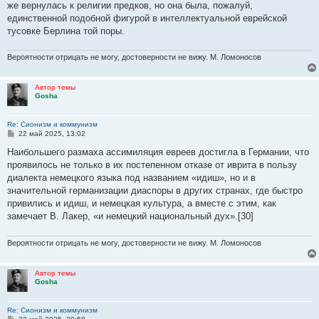
же вернулась к религии предков, но она была, пожалуй,
единственной подобной фигурой в интеллектуальной еврейской
тусовке Берлина той поры.
Вероятности отрицать не могу, достоверности не вижу. М. Ломоносов
Автор темы
Gosha
Re: Сионизм и коммунизм
С
22 май 2025, 13:02
о
о
Наибольшего размаха ассимиляция евреев достигла в Германии, что
б
проявилось не только в их постепенном отказе от иврита в пользу
щ
е
диалекта немецкого языка под названием «идиш», но и в
н
значительной германизации диаспоры в других странах, где быстро
и
е
привились и идиш, и немецкая культура, а вместе с этим, как
замечает В. Лакер, «и немецкий национальный дух».[30]
Вероятности отрицать не могу, достоверности не вижу. М. Ломоносов
Автор темы
Gosha
Re: Сионизм и коммунизм
С