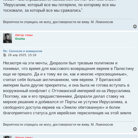
н
“Иерусалим, который все мы потеряли, по которому все мы
и
е
тосковали, за который все мы сражались”.
Вероятности отрицать не могу, достоверности не вижу. М. Ломоносов
Автор темы
Gosha
Re: Сионизм и коммунизм
С
28 апр 2025, 15:18
о
о
Несмотря на эти мечты, Дизраэли был трезвым политиком и
б
понимал, что время для массового возвращения евреев в Палестину
щ
е
еще не пришло. Да и к тому же он, как и многие «просвещенные»,
н
считал себя больше англичанином, чем евреем. У Британской
и
е
империи были другие приоритеты, и она была не готова вступать в
вооруженный конфликт с Оттоманской империей из-за Иерусалима.
Поэтому, как и его предшественники, Дизраэли делал ставку на
мирное решение и добивался от Порты не уступки Иерусалима, а
свободного доступа евреев на «Землю обетованную» и более
благоприятного статуса для еврейских переселенцев на этой земле
Вероятности отрицать не могу, достоверности не вижу. М. Ломоносов
Автор темы