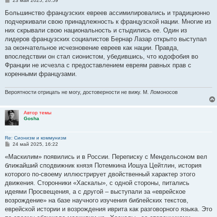
23 май 2025, 20:59
о
о
Большинство французских евреев ассимилировались и традиционно
б
подчеркивали свою принадлежность к французской нации. Многие из
щ
е
них скрывали свою национальность и стыдились ее. Один из
н
лидеров французских социалистов Бернар Лазар открыто выступал
и
е
за окончательное исчезновение евреев как нации. Правда,
впоследствии он стал сионистом, убедившись, что юдофобия во
Франции не исчезла с предоставлением евреям равных прав с
коренными французами.
Вероятности отрицать не могу, достоверности не вижу. М. Ломоносов
Автор темы
Gosha
Re: Сионизм и коммунизм
С
24 май 2025, 16:22
о
о
«Маскилим» появились и в России. Переписку с Мендельсоном вел
б
ближайший сподвижник князя Потемкина Иошуа Цейтлин, история
щ
е
которого по-своему иллюстрирует двойственный характер этого
н
движения. Сторонники «Хаскалы», с одной стороны, питались
и
е
идеями Просвещения, а с другой – выступали за «еврейское
возрождение» на базе научного изучения библейских текстов,
еврейской истории и возрождения иврита как разговорного языка. Это