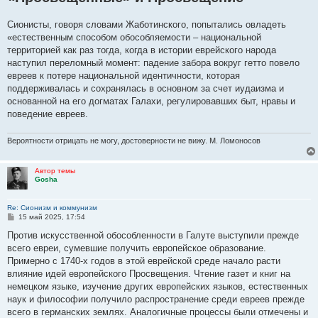
б
щ
е
Сионисты, говоря словами Жаботинского, попытались овладеть
н
«естественным способом обособляемости – национальной
и
е
территорией как раз тогда, когда в истории еврейского народа
наступил переломный момент: падение забора вокруг гетто повело
евреев к потере национальной идентичности, которая
поддерживалась и сохранялась в основном за счет иудаизма и
основанной на его догматах Галахи, регулировавших быт, нравы и
поведение евреев.
Вероятности отрицать не могу, достоверности не вижу. М. Ломоносов
Автор темы
Gosha
Re: Сионизм и коммунизм
С
15 май 2025, 17:54
о
о
Против искусственной обособленности в Галуте выступили прежде
б
всего евреи, сумевшие получить европейское образование.
щ
е
Примерно с 1740-х годов в этой еврейской среде начало расти
н
влияние идей европейского Просвещения. Чтение газет и книг на
и
е
немецком языке, изучение других европейских языков, естественных
наук и философии получило распространение среди евреев прежде
всего в германских землях. Аналогичные процессы были отмечены и