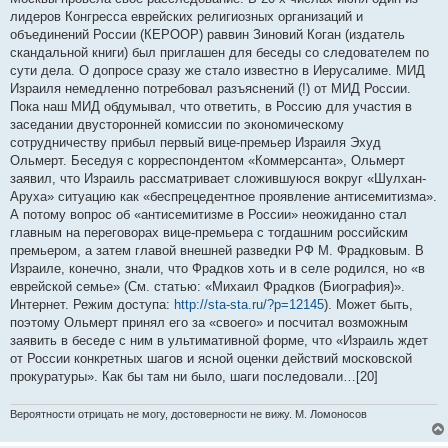
щ
е
лидеров Конгресса еврейских религиозных организаций и
н
объединений России (КЕРООР) раввин Зиновий Коган (издатель
и
е
скандальной книги) был приглашен для беседы со следователем по
сути дела. О допросе сразу же стало известно в Иерусалиме. МИД
Израиля немедленно потребовал разъяснений (!) от МИД России.
Пока наш МИД обдумывал, что ответить, в Россию для участия в
заседании двусторонней комиссии по экономическому
сотрудничеству прибыл первый вице-премьер Израиля Эхуд
Ольмерт. Беседуя с корреспондентом «Коммерсанта», Ольмерт
заявил, что Израиль рассматривает сложившуюся вокруг «Шулхан-
Аруха» ситуацию как «беспрецедентное проявление антисемитизма».
А потому вопрос об «антисемитизме в России» неожиданно стал
главным на переговорах вице-премьера с тогдашним российским
премьером, а затем главой внешней разведки РФ М. Фрадковым. В
Израиле, конечно, знали, что Фрадков хоть и в селе родился, но «в
еврейской семье» (См. статью: «Михаил Фрадков (Биография)».
Интернет. Режим доступа:
http://sta-sta.ru/?p=12145
). Может быть,
поэтому Ольмерт принял его за «своего» и посчитал возможным
заявить в беседе с ним в ультимативной форме, что «Израиль ждет
от России конкретных шагов и ясной оценки действий московской
прокуратуры». Как бы там ни было, шаги последовали…[20]
Вероятности отрицать не могу, достоверности не вижу. М. Ломоносов