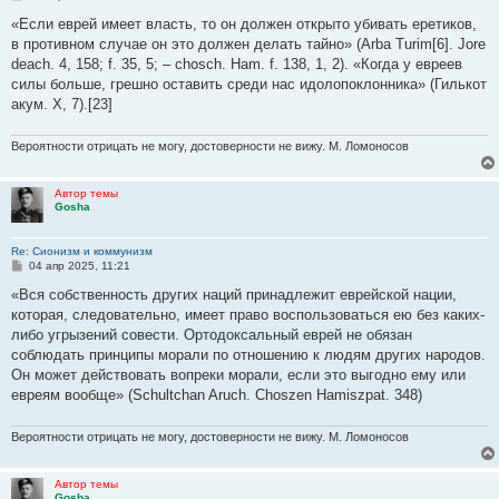
о
о
«Если еврей имеет власть, то он должен открыто убивать еретиков,
б
в противном случае он это должен делать тайно» (Arba Turim[6]. Jore
щ
е
deach. 4, 158; f. 35, 5; – chosch. Ham. f. 138, 1, 2). «Когда у евреев
н
силы больше, грешно оставить среди нас идолопоклонника» (Гилькот
и
е
акум. X, 7).[23]
Вероятности отрицать не могу, достоверности не вижу. М. Ломоносов
Автор темы
Gosha
Re: Сионизм и коммунизм
С
04 апр 2025, 11:21
о
о
«Вся собственность других наций принадлежит еврейской нации,
б
которая, следовательно, имеет право воспользоваться ею без каких-
щ
е
либо угрызений совести. Ортодоксальный еврей не обязан
н
соблюдать принципы морали по отношению к людям других народов.
и
е
Он может действовать вопреки морали, если это выгодно ему или
евреям вообще» (Schultchan Aruch. Choszen Hamiszpat. 348)
Вероятности отрицать не могу, достоверности не вижу. М. Ломоносов
Автор темы
Gosha