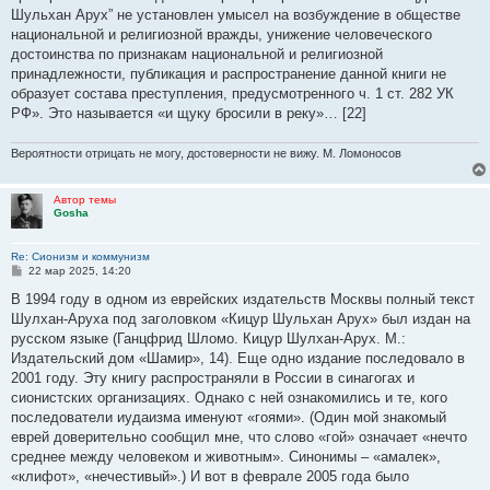
Шульхан Арух” не установлен умысел на возбуждение в обществе
национальной и религиозной вражды, унижение человеческого
достоинства по признакам национальной и религиозной
принадлежности, публикация и распространение данной книги не
образует состава преступления, предусмотренного ч. 1 ст. 282 УК
РФ». Это называется «и щуку бросили в реку»… [22]
Вероятности отрицать не могу, достоверности не вижу. М. Ломоносов
Автор темы
Gosha
Re: Сионизм и коммунизм
С
22 мар 2025, 14:20
о
о
В 1994 году в одном из еврейских издательств Москвы полный текст
б
Шулхан-Аруха под заголовком «Кицур Шульхан Арух» был издан на
щ
е
русском языке (Ганцфрид Шломо. Кицур Шулхан-Арух. М.:
н
Издательский дом «Шамир», 14). Еще одно издание последовало в
и
е
2001 году. Эту книгу распространяли в России в синагогах и
сионистских организациях. Однако с ней ознакомились и те, кого
последователи иудаизма именуют «гоями». (Один мой знакомый
еврей доверительно сообщил мне, что слово «гой» означает «нечто
среднее между человеком и животным». Синонимы – «амалек»,
«клифот», «нечестивый».) И вот в феврале 2005 года было