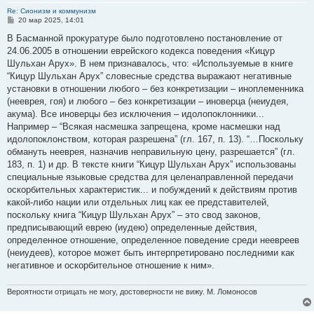
Re: Сионизм и коммунизм
С
20 мар 2025, 14:01
о
о
В Басманной прокуратуре было подготовлено постановление от
б
24.06.2005 в отношении еврейского кодекса поведения «Кицур
щ
е
Шульхан Арух». В нем признавалось, что: «Используемые в книге
н
“Кицур Шульхан Арух” словесные средства выражают негативные
и
е
установки в отношении любого – без конкретизации – иноплеменника
(нееврея, гоя) и любого – без конкретизации – иноверца (неиудея,
акума). Все иноверцы без исключения – идолопоклонники...
Например – “Всякая насмешка запрещена, кроме насмешки над
идолопоклонством, которая разрешена” (гл. 167, п. 13). “…Поскольку
обмануть нееврея, назначив неправильную цену, разрешается” (гл.
183, п. 1) и др. В тексте книги “Кицур Шульхан Арух” использованы
специальные языковые средства для целенаправленной передачи
оскорбительных характеристик... и побуждений к действиям против
какой-либо нации или отдельных лиц как ее представителей,
поскольку книга “Кицур Шульхан Арух” – это свод законов,
предписывающий еврею (иудею) определенные действия,
определенное отношение, определенное поведение среди неевреев
(неиудеев), которое может быть интерпретировано последними как
негативное и оскорбительное отношение к ним».
Вероятности отрицать не могу, достоверности не вижу. М. Ломоносов