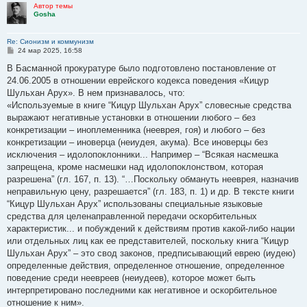
Автор темы
Gosha
Re: Сионизм и коммунизм
С
24 мар 2025, 16:58
о
о
В Басманной прокуратуре было подготовлено постановление от
б
24.06.2005 в отношении еврейского кодекса поведения «Кицур
щ
е
Шульхан Арух». В нем признавалось, что:
н
«Используемые в книге “Кицур Шульхан Арух” словесные средства
и
е
выражают негативные установки в отношении любого – без
конкретизации – иноплеменника (нееврея, гоя) и любого – без
конкретизации – иноверца (неиудея, акума). Все иноверцы без
исключения – идолопоклонники... Например – “Всякая насмешка
запрещена, кроме насмешки над идолопоклонством, которая
разрешена” (гл. 167, п. 13). “…Поскольку обмануть нееврея, назначив
неправильную цену, разрешается” (гл. 183, п. 1) и др. В тексте книги
“Кицур Шульхан Арух” использованы специальные языковые
средства для целенаправленной передачи оскорбительных
характеристик... и побуждений к действиям против какой-либо нации
или отдельных лиц как ее представителей, поскольку книга “Кицур
Шульхан Арух” – это свод законов, предписывающий еврею (иудею)
определенные действия, определенное отношение, определенное
поведение среди неевреев (неиудеев), которое может быть
интерпретировано последними как негативное и оскорбительное
отношение к ним».