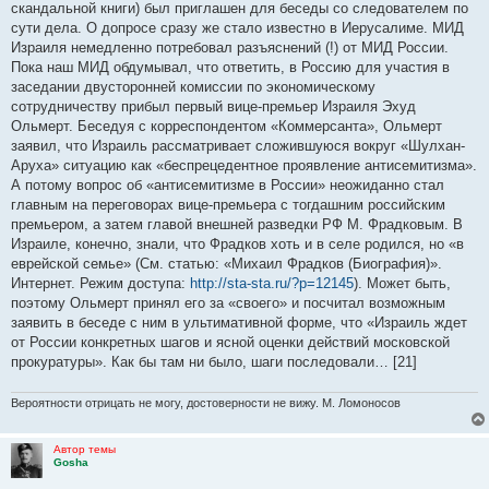
е
скандальной книги) был приглашен для беседы со следователем по
сути дела. О допросе сразу же стало известно в Иерусалиме. МИД
Израиля немедленно потребовал разъяснений (!) от МИД России.
Пока наш МИД обдумывал, что ответить, в Россию для участия в
заседании двусторонней комиссии по экономическому
сотрудничеству прибыл первый вице-премьер Израиля Эхуд
Ольмерт. Беседуя с корреспондентом «Коммерсанта», Ольмерт
заявил, что Израиль рассматривает сложившуюся вокруг «Шулхан-
Аруха» ситуацию как «беспрецедентное проявление антисемитизма».
А потому вопрос об «антисемитизме в России» неожиданно стал
главным на переговорах вице-премьера с тогдашним российским
премьером, а затем главой внешней разведки РФ М. Фрадковым. В
Израиле, конечно, знали, что Фрадков хоть и в селе родился, но «в
еврейской семье» (См. статью: «Михаил Фрадков (Биография)».
Интернет. Режим доступа:
http://sta-sta.ru/?p=12145
). Может быть,
поэтому Ольмерт принял его за «своего» и посчитал возможным
заявить в беседе с ним в ультимативной форме, что «Израиль ждет
от России конкретных шагов и ясной оценки действий московской
прокуратуры». Как бы там ни было, шаги последовали… [21]
Вероятности отрицать не могу, достоверности не вижу. М. Ломоносов
Автор темы
Gosha