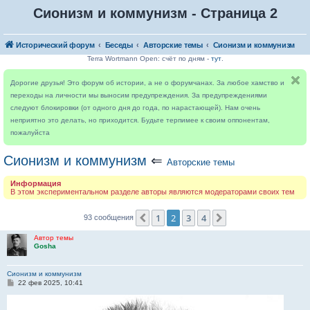
Сионизм и коммунизм - Страница 2
Исторический форум
Беседы
Авторские темы
Сионизм и коммунизм
Terra Wortmann Open: счёт по дням -
тут
.
Дорогие друзья! Это форум об истории, а не о форумчанах. За любое хамство и
переходы на личности мы выносим предупреждения. За предупреждениями
следуют блокировки (от одного дня до года, по нарастающей). Нам очень
неприятно это делать, но приходится. Будьте терпимее к своим оппонентам,
пожалуйста
Сионизм и коммунизм
⇐
Авторские темы
Информация
В этом экспериментальном разделе авторы являются модераторами своих тем
1
2
3
4
Пред.
След.
93 сообщения
Автор темы
Gosha
Сионизм и коммунизм
С
22 фев 2025, 10:41
о
о
б