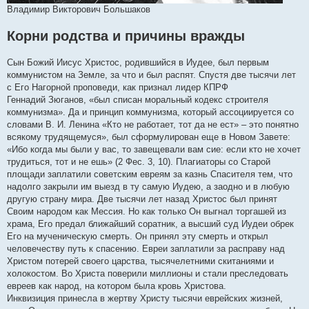
Владимир Викторович Большаков
Корни родства и причины вражды
Сын Божий Иисус Христос, родившийся в Иудее, был первым
коммунистом на Земле, за что и был распят. Спустя две тысячи лет
с Его Нагорной проповеди, как признал лидер КПРФ
Геннадий Зюганов, «был списан моральный кодекс строителя
коммунизма». Да и принцип коммунизма, который ассоциируется со
словами В. И. Ленина «Кто не работает, тот да не ест» – это понятно
всякому трудящемуся», был сформулирован еще в Новом Завете:
«Ибо когда мы были у вас, то завещевали вам сие: если кто не хочет
трудиться, тот и не ешь» (2 Фес. 3, 10). Плагиаторы со Старой
площади заплатили советским евреям за казнь Спасителя тем, что
надолго закрыли им выезд в ту самую Иудею, а заодно и в любую
другую страну мира. Две тысячи лет назад Христос был принят
Своим народом как Мессия. Но как только Он выгнал торгашей из
храма, Его предал ближайший соратник, а высший суд Иудеи обрек
Его на мученическую смерть. Он принял эту смерть и открыл
человечеству путь к спасению. Евреи заплатили за расправу над
Христом потерей своего царства, тысячелетними скитаниями и
холокостом. Во Христа поверили миллионы и стали преследовать
евреев как народ, на котором была кровь Христова.
Инквизиция принесла в жертву Христу тысячи еврейских жизней,