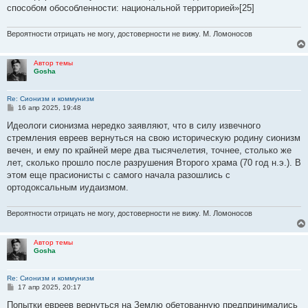
способом обособленности: национальной территорией»[25]
Вероятности отрицать не могу, достоверности не вижу. М. Ломоносов
Автор темы
Gosha
Re: Сионизм и коммунизм
С
16 апр 2025, 19:48
о
о
Идеологи сионизма нередко заявляют, что в силу извечного
б
стремления евреев вернуться на свою историческую родину сионизм
щ
е
вечен, и ему по крайней мере два тысячелетия, точнее, столько же
н
лет, сколько прошло после разрушения Второго храма (70 год н.э.). В
и
е
этом еще прасионисты с самого начала разошлись с
ортодоксальным иудаизмом.
Вероятности отрицать не могу, достоверности не вижу. М. Ломоносов
Автор темы
Gosha
Re: Сионизм и коммунизм
С
17 апр 2025, 20:17
о
о
Попытки евреев вернуться на Землю обетованную предпринимались