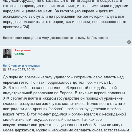
«Шулхан-Аруха»), не отказывался от интеграции в те общества, в
которые он приходил в своих скитаниях, и от ассимиляции с другими
народами и цивилизациями. За интеграцию евреев и даже их
ассимиляцию выступали на протяжении той же истории Галута все
передовые мыслители, как евреи, так и неевреи, все просвещенные
правители.[24]
Вероятности отрицать не могу, достоверности не вижу. М. Ломоносов
Автор темы
Gosha
Re: Сионизм и коммунизм
С
14 апр 2025, 20:30
о
о
До поры до времени кагалу удавалось сохранить свою власть над
б
евреями гетто. Но «так продолжалось до тех пор, – писал В.
щ
е
Жаботинский, – пока не начался победоносный поход большой
н
индустриальной революции по Европе. В течение первой половины
и
е
XIX столетия почти в каждом государстве он проводил уравнение
классов, разрушение замкнутых коллективов. Более всего от этого
пострадали два древних “забора” – забор вокруг деревни и забор
вокруг гетто. В тот момент родился и организовался с неожиданной
силой активный государственный сионизм. Так как все
искусственные инструменты национального обособления не могут
более держаться, нужно и необходимо овладеть снова естественным