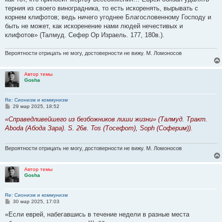
щ
е
терния из своего виноградника, то есть искоренять, вырывать с
н
корнем клифотов; ведь ничего угоднее Благословенному Господу и
и
е
быть не может, как иcкopeнeниe нами людей нечестивых и
клифотов» (Талмуд. Сефер Ор Израель. 177, 180в.).
Вероятности отрицать не могу, достоверности не вижу. М. Ломоносов
Автор темы
Gosha
Re: Сионизм и коммунизм
С
29 мар 2025, 18:52
о
о
«Справедливейшего из безбожников лиши жизни» (Талмуд. Тракт.
б
Aboda (Абода Зара). S. 26в. Tos (Тосефот), Soph (Соферим)).
щ
е
н
и
Вероятности отрицать не могу, достоверности не вижу. М. Ломоносов
е
Автор темы
Gosha
Re: Сионизм и коммунизм
С
30 мар 2025, 17:03
о
о
«Если еврей, набегавшись в течение недели в разные места
б