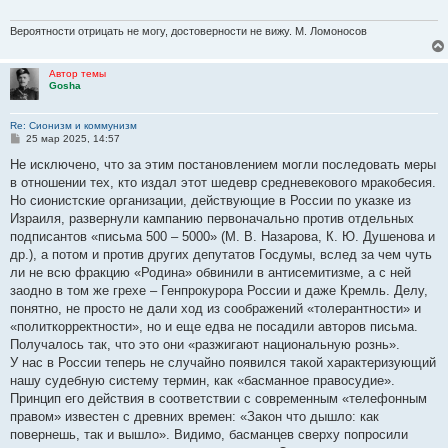
Вероятности отрицать не могу, достоверности не вижу. М. Ломоносов
Автор темы
Gosha
Re: Сионизм и коммунизм
С
25 мар 2025, 14:57
о
о
Не исключено, что за этим постановлением могли последовать меры
б
в отношении тех, кто издал этот шедевр средневекового мракобесия.
щ
е
Но сионистские организации, действующие в России по указке из
н
Израиля, развернули кампанию первоначально против отдельных
и
е
подписантов «письма 500 – 5000» (М. В. Назарова, К. Ю. Душенова и
др.), а потом и против других депутатов Госдумы, вслед за чем чуть
ли не всю фракцию «Родина» обвинили в антисемитизме, а с ней
заодно в том же грехе – Генпрокурора России и даже Кремль. Делу,
понятно, не просто не дали ход из соображений «толерантности» и
«политкорректности», но и еще едва не посадили авторов письма.
Получалось так, что это они «разжигают национальную рознь».
У нас в России теперь не случайно появился такой характеризующий
нашу судебную систему термин, как «басманное правосудие».
Принцип его действия в соответствии с современным «телефонным
правом» известен с древних времен: «Закон что дышло: как
повернешь, так и вышло». Видимо, басманцев сверху попросили