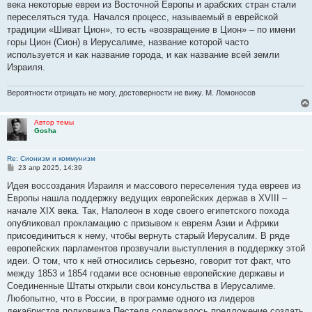
века некоторые евреи из Восточной Европы и арабских стран стали
и
е
переселяться туда. Начался процесс, называемый в еврейской
традиции «Шиват Цион», то есть «возвращение в Цион» – по имени
горы Цион (Сион) в Иерусалиме, название которой часто
используется и как название города, и как название всей земли
Израиля.
Вероятности отрицать не могу, достоверности не вижу. М. Ломоносов
Автор темы
Gosha
Re: Сионизм и коммунизм
С
23 апр 2025, 14:39
о
о
Идея воссоздания Израиля и массового переселения туда евреев из
б
Европы нашла поддержку ведущих европейских держав в ХVIII –
щ
е
начале XIX века. Так, Наполеон в ходе своего египетского похода
н
опубликовал прокламацию с призывом к евреям Азии и Африки
и
е
присоединиться к нему, чтобы вернуть старый Иерусалим. В ряде
европейских парламентов прозвучали выступления в поддержку этой
идеи. О том, что к ней относились серьезно, говорит тот факт, что
между 1853 и 1854 годами все основные европейские державы и
Соединенные Штаты открыли свои консульства в Иерусалиме.
Любопытно, что в России, в программе одного из лидеров
декабристов полковника Пестеля содержалось предложение создать