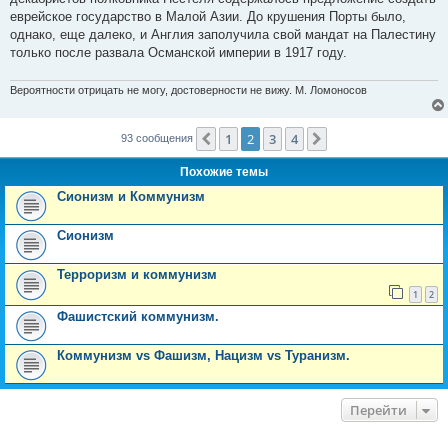
еврейское государство в Малой Азии. До крушения Порты было,
однако, еще далеко, и Англия заполучила свой мандат на Палестину
только после развала Османской империи в 1917 году.
Вероятности отрицать не могу, достоверности не вижу. М. Ломоносов
1
2
3
4
Пред.
След.
93 сообщения
Похожие темы
Сионизм и Коммунизм
Сионизм
Терроризм и коммунизм
1
2
Фашистский коммунизм.
Коммунизм vs Фашизм, Нацизм vs Туранизм.
Перейти