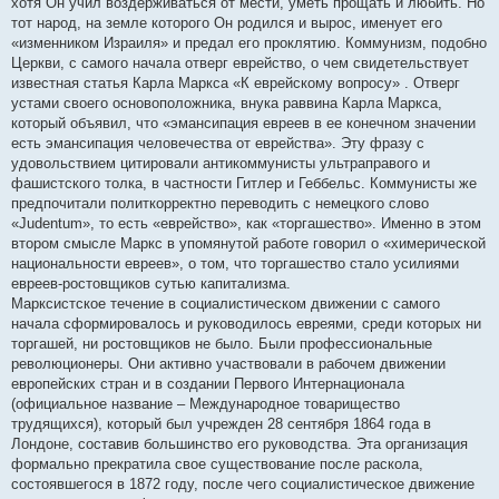
хотя Он учил воздерживаться от мести, уметь прощать и любить. Но
тот народ, на земле которого Он родился и вырос, именует его
«изменником Израиля» и предал его проклятию. Коммунизм, подобно
Церкви, с самого начала отверг еврейство, о чем свидетельствует
известная статья Карла Маркса «К еврейскому вопросу» . Отверг
устами своего основоположника, внука раввина Карла Маркса,
который объявил, что «эмансипация евреев в ее конечном значении
есть эмансипация человечества от еврейства». Эту фразу с
удовольствием цитировали антикоммунисты ультраправого и
фашистского толка, в частности Гитлер и Геббельс. Коммунисты же
предпочитали политкорректно переводить с немецкого слово
«Judentum», то есть «еврейство», как «торгашество». Именно в этом
втором смысле Маркс в упомянутой работе говорил о «химерической
национальности евреев», о том, что торгашество стало усилиями
евреев-ростовщиков сутью капитализма.
Марксистское течение в социалистическом движении с самого
начала сформировалось и руководилось евреями, среди которых ни
торгашей, ни ростовщиков не было. Были профессиональные
революционеры. Они активно участвовали в рабочем движении
европейских стран и в создании Первого Интернационала
(официальное название – Международное товарищество
трудящихся), который был учрежден 28 сентября 1864 года в
Лондоне, составив большинство его руководства. Эта организация
формально прекратила свое существование после раскола,
состоявшегося в 1872 году, после чего социалистическое движение