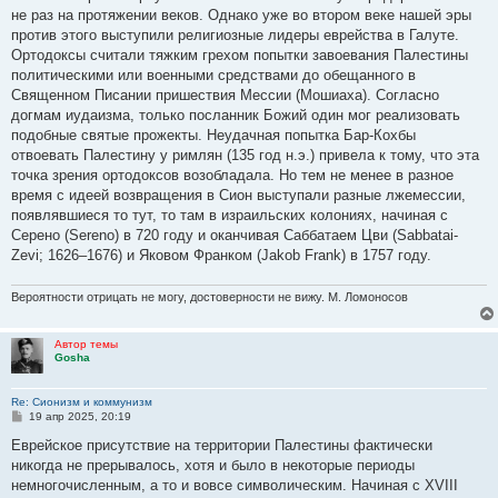
б
не раз на протяжении веков. Однако уже во втором веке нашей эры
щ
е
против этого выступили религиозные лидеры еврейства в Галуте.
н
Ортодоксы считали тяжким грехом попытки завоевания Палестины
и
е
политическими или военными средствами до обещанного в
Священном Писании пришествия Мессии (Мошиаха). Согласно
догмам иудаизма, только посланник Божий один мог реализовать
подобные святые прожекты. Неудачная попытка Бар-Кохбы
отвоевать Палестину у римлян (135 год н.э.) привела к тому, что эта
точка зрения ортодоксов возобладала. Но тем не менее в разное
время с идеей возвращения в Сион выступали разные лжемессии,
появлявшиеся то тут, то там в израильских колониях, начиная с
Серено (Sereno) в 720 году и оканчивая Саббатаем Цви (Sabbatai-
Zevi; 1626–1676) и Яковом Франком (Jakob Frank) в 1757 году.
Вероятности отрицать не могу, достоверности не вижу. М. Ломоносов
Автор темы
Gosha
Re: Сионизм и коммунизм
С
19 апр 2025, 20:19
о
о
Еврейское присутствие на территории Палестины фактически
б
никогда не прерывалось, хотя и было в некоторые периоды
щ
е
немногочисленным, а то и вовсе символическим. Начиная с XVIII
н