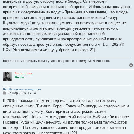
повернуть в другую сторону после бесед с Ольмертом и
истерической кампании в сионистской прессе. И басманцы послушно
пришли к следующему выводу: «Принимая во внимание, что в ходе
проверки в связи с изданием и распространением книги “Кицур
Шульхан Арух” не установлен умысел на возбуждение в обществе
национальной и религиозной вражды, унижение человеческого
достоинства по признакам национальной и религиозной
принадлежности, публикация и распространение данной книги не
образует состава преступления, предусмотренного ч. 1 ст. 282 УК
РФ». Это называется «и щуку бросили в реку»[21].
Вероятности отрицать не могу, достоверности не вижу. М. Ломоносов
Автор темы
Gosha
Re: Сионизм и коммунизм
С
26 мар 2025, 17:14
о
о
В 2015 г. президент Путин подписал закон, согласно которому
б
священные книги "Библия, Коран, Танах и Ганджур, их содержание и
щ
е
цитаты из них не могут быть признаны экстремистскими
н
материалами". Танах – это иудаистский вариант Библии, Священное
и
е
Писание, куда ни Шулхан-Арух, ни другие толкования талмудистов
не входят. Поэтому попытки сионистов огородить его от критики на
базе этого закона – несостоятельны.[22]