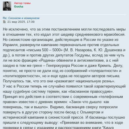
Автор темы
Gosha
Re: Сионизм и коммунизм
С
21 мар 2025, 17:39
о
о
Не исключено, что за этим постановлением могли последовать меры
б
в отношении тех, кто издал этот шедевр средневекового мракобесия.
щ
е
Но сионистские организации, действующие в России по указке из
н
Израиля, развернули кампанию первоначально против отдельных
и
е
подписантов «письма 500 – 5000» (М. В. Назарова, К. Ю. Душенова и
др.), а потом и против других депутатов Госдумы, вслед за чем чуть
ли не всю фракцию «Родина» обвинили в антисемитизме, а с ней
заодно в том же грехе – Генпрокурора России и даже Кремль. Делу,
понятно, не просто не дали ход из соображений «толерантности» и
«политкорректности», но и еще едва не посадили авторов письма.
Получалось так, что это они «разжигают национальную рознь».
У нас в России теперь не случайно появился такой характеризующий
нашу судебную систему термин, как «басманное правосудие».
Принцип его действия в соответствии с современным «телефонным
правом» известен с древних времен: «Закон что дышло: как
повернешь, так и вышло». Видимо, басманцев сверху попросили
повернуть в другую сторону после бесед с Ольмертом и
истерической кампании в сионистской прессе. И басманцы послушно
пришли к следующему выводу: «Принимая во внимание, что в ходе
проверки в связи с изданием и распространением книги “Кицур