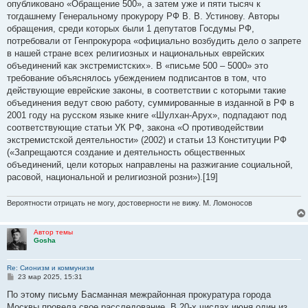
опубликовано «Обращение 500», а затем уже и пяти тысяч к
тогдашнему Генеральному прокурору РФ В. В. Устинову. Авторы
обращения, среди которых были 1 депутатов Госдумы РФ,
потребовали от Генпрокурора «официально возбудить дело о запрете
в нашей стране всех религиозных и национальных еврейских
объединений как экстремистских». В «письме 500 – 5000» это
требование объяснялось убеждением подписантов в том, что
действующие еврейские законы, в соответствии с которыми такие
объединения ведут свою работу, суммированные в изданной в РФ в
2001 году на русском языке книге «Шулхан-Арух», подпадают под
соответствующие статьи УК РФ, закона «О противодействии
экстремистской деятельности» (2002) и статьи 13 Конституции РФ
(«Запрещаются создание и деятельность общественных
объединений, цели которых направлены на разжигание социальной,
расовой, национальной и религиозной розни»).[19]
Вероятности отрицать не могу, достоверности не вижу. М. Ломоносов
Автор темы
Gosha
Re: Сионизм и коммунизм
С
23 мар 2025, 15:31
о
о
По этому письму Басманная межрайонная прокуратура города
б
Москвы провела свое расследование. В 20-х числах июня один из