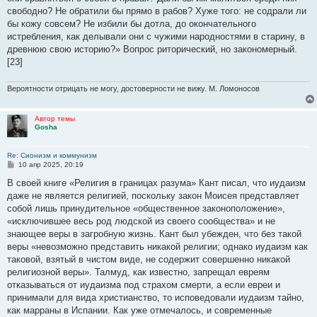
свободно? Не обратили бы прямо в рабов? Хуже того: не содрали ли
бы кожу совсем? Не избили бы дотла, до окончательного
истребления, как делывали они с чужими народностями в старину, в
древнюю свою историю?» Вопрос риторический, но закономерный.
[23]
Вероятности отрицать не могу, достоверности не вижу. М. Ломоносов
Автор темы
Gosha
Re: Сионизм и коммунизм
С
10 апр 2025, 20:19
о
о
В своей книге «Религия в границах разума» Кант писал, что иудаизм
б
даже не является религией, поскольку закон Моисея представляет
щ
е
собой лишь принудительное «общественное законоположение»,
н
«исключившее весь род людской из своего сообщества» и не
и
е
знающее веры в загробную жизнь. Кант был убежден, что без такой
веры «невозможно представить никакой религии; однако иудаизм как
таковой, взятый в чистом виде, не содержит совершенно никакой
религиозной веры». Талмуд, как известно, запрещал евреям
отказываться от иудаизма под страхом смерти, а если евреи и
принимали для вида христианство, то исповедовали иудаизм тайно,
как марраны в Испании. Как уже отмечалось, и современные