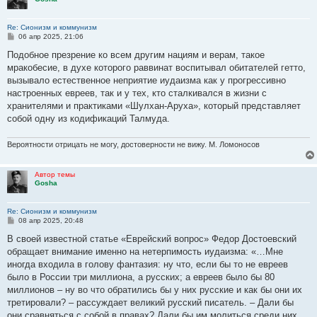
Re: Сионизм и коммунизм
С
06 апр 2025, 21:06
о
о
Подобное презрение ко всем другим нациям и верам, такое
б
мракобесие, в духе которого раввинат воспитывал обитателей гетто,
щ
е
вызывало естественное неприятие иудаизма как у прогрессивно
н
настроенных евреев, так и у тех, кто сталкивался в жизни с
и
е
хранителями и практиками «Шулхан-Аруха», который представляет
собой одну из кодификаций Талмуда.
Вероятности отрицать не могу, достоверности не вижу. М. Ломоносов
Автор темы
Gosha
Re: Сионизм и коммунизм
С
08 апр 2025, 20:48
о
о
В своей известной статье «Еврейский вопрос» Федор Достоевский
б
обращает внимание именно на нетерпимость иудаизма: «…Мне
щ
е
иногда входила в голову фантазия: ну что, если бы то не евреев
н
было в России три миллиона, а русских; а евреев было бы 80
и
е
миллионов – ну во что обратились бы у них русские и как бы они их
третировали? – рассуждает великий русский писатель. – Дали бы
они сравняться с собой в правах? Дали бы им молиться среди них