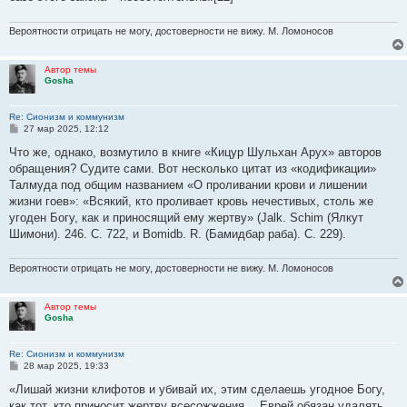
Вероятности отрицать не могу, достоверности не вижу. М. Ломоносов
Автор темы
Gosha
Re: Сионизм и коммунизм
С
27 мар 2025, 12:12
о
о
Что же, однако, возмутило в книге «Кицур Шульхан Арух» авторов
б
обращения? Судите сами. Вот несколько цитат из «кодификации»
щ
е
Талмуда под общим названием «О проливании крови и лишении
н
жизни гоев»: «Bcякий, ктo проливает кровь нечестивых, столь же
и
е
угоден Богу, как и приносящий ему жертву» (Jalk. Schim (Ялкут
Шимони). 246. С. 722, и Bomidb. R. (Бамидбар раба). С. 229).
Вероятности отрицать не могу, достоверности не вижу. М. Ломоносов
Автор темы
Gosha
Re: Сионизм и коммунизм
С
28 мар 2025, 19:33
о
о
«Лишай жизни клифотов и убивай их, этим сделаешь угодное Богу,
б
как тот, кто приносит жертву всесожжeния… Еврей обязан удалять