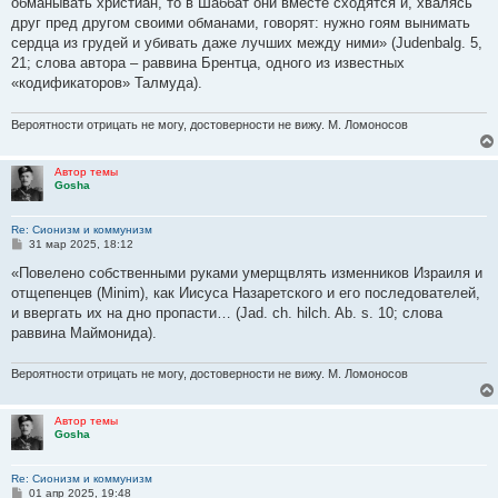
обманывать христиан, то в Шаббат они вместе сходятся и, хвалясь
щ
е
друг пред другом своими обманами, говорят: нужно гоям вынимать
н
сердца из грудей и убивать даже лучших между ними» (Judenbalg. 5,
и
е
21; слова автора – раввина Брентца, одного из известных
«кодификаторов» Талмуда).
Вероятности отрицать не могу, достоверности не вижу. М. Ломоносов
Автор темы
Gosha
Re: Сионизм и коммунизм
С
31 мар 2025, 18:12
о
о
«Повелено собственными руками умерщвлять изменников Израиля и
б
отщепенцев (Minim), как Иисуса Назаретского и его последователей,
щ
е
и ввергать их на дно пропасти… (Jad. ch. hilch. Ab. s. 10; слова
н
раввина Маймонида).
и
е
Вероятности отрицать не могу, достоверности не вижу. М. Ломоносов
Автор темы
Gosha
Re: Сионизм и коммунизм
С
01 апр 2025, 19:48