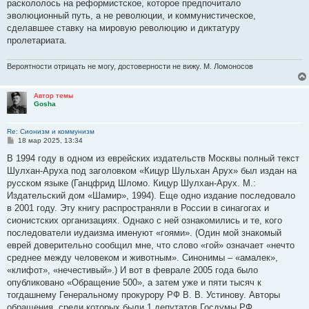
раскололось на реформистское, которое предпочитало
эволюционный путь, а не революции, и коммунистическое,
сделавшее ставку на мировую революцию и диктатуру
пролетариата.
Вероятности отрицать не могу, достоверности не вижу. М. Ломоносов
Автор темы
Gosha
Re: Сионизм и коммунизм
С
18 мар 2025, 13:34
о
о
В 1994 году в одном из еврейских издательств Москвы полный текст
б
Шулхан-Аруха под заголовком «Кицур Шульхан Арух» был издан на
щ
е
русском языке (Ганцфрид Шломо. Кицур Шулхан-Арух. М.:
н
Издательский дом «Шамир», 1994). Еще одно издание последовало
и
е
в 2001 году. Эту книгу распространяли в России в синагогах и
сионистских организациях. Однако с ней ознакомились и те, кого
последователи иудаизма именуют «гоями». (Один мой знакомый
еврей доверительно сообщил мне, что слово «гой» означает «нечто
среднее между человеком и животным». Синонимы – «амалек»,
«клифот», «нечестивый».) И вот в феврале 2005 года было
опубликовано «Обращение 500», а затем уже и пяти тысяч к
тогдашнему Генеральному прокурору РФ В. В. Устинову. Авторы
обращения, среди которых были 1 депутатов Госдумы РФ,