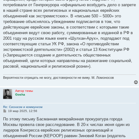
потребовали от Генпрокурора «официально возбудить дело о запрете
в нашей стране всех религиозных и национальных еврейских
объединений как экстремистских». В «письме 500 – 5000» это
требование объяснялось убеждением подписантов в том, что
действующие еврейские законы, в соответствии с которыми такие
объединения ведут свою работу, суммированные в изданной в РФ в
2001 году на русском языке книге «Шулхан-Арух», подпадают под
соответствующие статьи УК РФ, закона «О противодействии
экстремистской деятельности» (2002) и статьи 13 Конституции РФ
(«Запрещаются создание и деятельность общественных
объединений, цели которых направлены на разжигание социальной,
расовой, национальной и религиозной розни»).
Вероятности отрицать не могу, достоверности не вижу. М. Ломоносов
Автор темы
Gosha
Re: Сионизм и коммунизм
С
19 мар 2025, 12:56
о
о
По этому письму Басманная межрайонная прокуратура города
б
Москвы провела свое расследование. В 20-х числах июня один из
щ
е
лидеров Конгресса еврейских религиозных организаций и
н
объединений России (КЕРООР) раввин Зиновий Коган (издатель
и