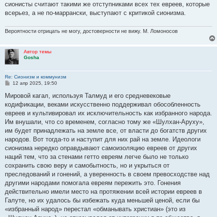
сионисты считают такими же отступниками всех тех евреев, которые
всерьез, а не по-маррански, выступают с критикой сионизма.
Вероятности отрицать не могу, достоверности не вижу. М. Ломоносов
Автор темы
Gosha
Re: Сионизм и коммунизм
С
12 апр 2025, 19:50
о
о
Мировой кагал, используя Талмуд и его средневековые
б
кодификации, веками искусственно поддерживал обособленность
щ
е
евреев и культивировал их исключительность как избранного народа.
н
Им внушали, что со временем, согласно тому же «Шулхан-Аруху»,
и
е
им будет принадлежать на земле все, от власти до богатств других
народов. Вот тогда-то и наступит для них рай на земле. Идеологи
сионизма нередко оправдывают самоизоляцию евреев от других
наций тем, что за стенами гетто евреям легче было не только
сохранить свою веру и самобытность, но и укрыться от
преследований и гонений, а уверенность в своем превосходстве над
другими народами помогала евреям пережить это. Гонения
действительно имели место на протяжении всей истории евреев в
Галуте, но их удалось бы избежать куда меньшей ценой, если бы
«избранный народ» перестал «обманывать христиан» (это из