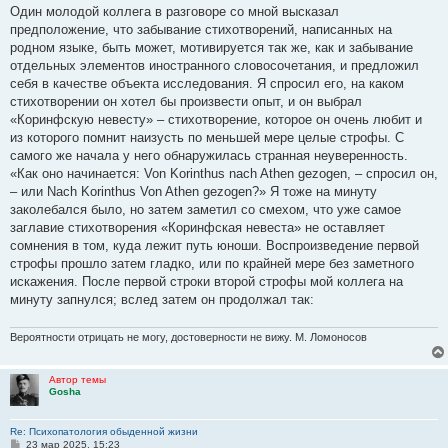
о
Один молодой коллега в разговоре со мной высказал
б
предположение, что забывание стихотворений, написанных на
щ
е
родном языке, быть может, мотивируется так же, как и забывание
н
отдельных элементов иностранного словосочетания, и предложил
и
е
себя в качестве объекта исследования. Я спросил его, на каком
стихотворении он хотел бы произвести опыт, и он выбрал
«Коринфскую невесту» – стихотворение, которое он очень любит и
из которого помнит наизусть по меньшей мере целые строфы. С
самого же начала у него обнаружилась странная неуверенность.
«Как оно начинается: Von Korinthus nach Athen gezogen, – спросил он,
– или Nach Korinthus Von Athen gezogen?» Я тоже на минуту
заколебался было, но затем заметил со смехом, что уже самое
заглавие стихотворения «Коринфская невеста» не оставляет
сомнения в том, куда лежит путь юноши. Воспроизведение первой
строфы прошло затем гладко, или по крайней мере без заметного
искажения. После первой строки второй строфы мой коллега на
минуту запнулся; вслед затем он продолжал так:
Вероятности отрицать не могу, достоверности не вижу. М. Ломоносов
Автор темы
Gosha
Re: Психопатология обыденной жизни
С
23 мар 2025, 15:23