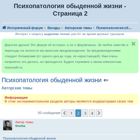
Психопатология обыденной жизни -
Страница 2
Исторический форум
Беседы
Авторские темы
Психопатология обыденной жизни
Интерес к запросу
андреева теннис
растёт во время крупных турниров.
Дорогие друзья! Это форум об истории, а не о форумчанах. За любое хамство и
переходы на личности мы выносим предупреждения. За предупреждениями
следуют блокировки (от одного дня до года, по нарастающей). Нам очень
неприятно это делать, но приходится. Будьте терпимее к своим оппонентам,
пожалуйста
Психопатология обыденной жизни
⇐
Авторские темы
Информация
В этом экспериментальном разделе авторы являются модераторами своих тем
1
2
3
4
Пред.
След.
93 сообщения
Автор темы
Gosha
Психопатология обыденной жизни