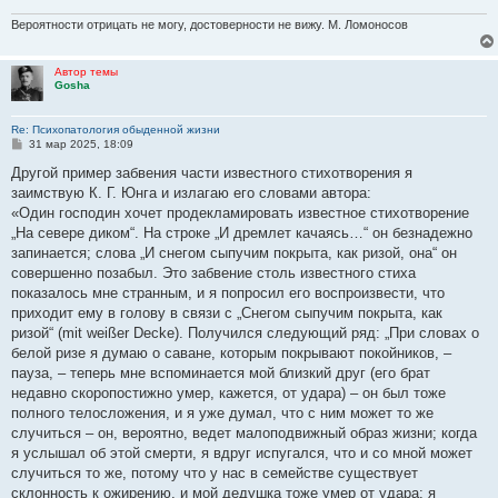
е
Вероятности отрицать не могу, достоверности не вижу. М. Ломоносов
Автор темы
Gosha
Re: Психопатология обыденной жизни
С
31 мар 2025, 18:09
о
о
Другой пример забвения части известного стихотворения я
б
заимствую К. Г. Юнга и излагаю его словами автора:
щ
е
«Один господин хочет продекламировать известное стихотворение
н
„На севере диком“. На строке „И дремлет качаясь…“ он безнадежно
и
е
запинается; слова „И снегом сыпучим покрыта, как ризой, она“ он
совершенно позабыл. Это забвение столь известного стиха
показалось мне странным, и я попросил его воспроизвести, что
приходит ему в голову в связи с „Снегом сыпучим покрыта, как
ризой“ (mit weißer Decke). Получился следующий ряд: „При словах о
белой ризе я думаю о саване, которым покрывают покойников, –
пауза, – теперь мне вспоминается мой близкий друг (его брат
недавно скоропостижно умер, кажется, от удара) – он был тоже
полного телосложения, и я уже думал, что с ним может то же
случиться – он, вероятно, ведет малоподвижный образ жизни; когда
я услышал об этой смерти, я вдруг испугался, что и со мной может
случиться то же, потому что у нас в семействе существует
склонность к ожирению, и мой дедушка тоже умер от удара; я