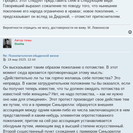
Процесс этот следует представить себе в следующем виде.
Говоривший выразил сожаление по поводу того, что нынешнее
поколение его народа ограничено в нравах; новое поколение, –
предсказывает он вслед за Дидоной, – отомстит притеснителям.
Вероятности отрицать не могу, достоверности не вижу. М. Ломоносов
Автор темы
Gosha
Re: Психопатология обыденной жизни
С
19 мар 2025, 12:44
о
о
Он высказывает таким образом пожелание о потомстве. В этот
б
момент сюда врезается противоречащая этому мысль:
щ
е
«Действительно ли ты так горячо желаешь себе потомства? Это
н
неправда. В каком затруднительном положении ты бы оказался, если
и
е
бы получил теперь известие, что ты должен ожидать потомства от
известной тебе женщины? Нет, не надо потомства, – как ни нужно
оно нам для отмщения». Этот протест производит свое действие тем
же путем, что и в примере Синьорелли: образуется внешняя
ассоциация между одним каким-либо из числа заключающихся в нем
представлений и каким-нибудь элементом опротестованного
пожелания; притом на сей раз ассоциация устанавливается
обходным путем, имеющим вид в высшей степени искусственный.
Второй существенный пункт схождения с примером Синьорелли