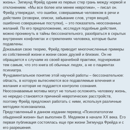
жизнь». Зигмунд Фрейд одним из первых стер грань между нормой и
отклонением. «Мы все более или менее невротики», – писал он.
Фрейд утверждал, что ошибки, совершаемые человеком в речи и
действиях (оговорки, описки, забывание слов, утеря вещей,
ошибочно совершенные поступки), – это показатель неосознанных
желаний. По его предположению, исследуя подобные действия,
можно проникнуть в тайны бессознательного, разобраться в скрытых
внутренних конфликтах и стремлениях человека, которые были
подавлены.
Доказывая свою теорию, Фрейд приводит многочисленные примеры
из собственной жизни и жизни своих друзей и близких. Он не
обращается к случаям из своей врачебной практики, подчеркивая
тем самым, что это книга об обычных людях, а не о пациентах
психиатра.
Фундаментальное понятие этой научной работы – бессознательное:
область, в которую вытесняются все подавляемые влечения и
желания и которая не поддается контролю сознания.
Неосознаваемые мотивы могут не только осложнять человеку жизнь,
но нередко становятся причиной невротических расстройств,
поэтому Фрейд предложил работать с ними, используя различные
методики психоанализа.
Представленный в данном издании перевод «Психопатологии
обыденной жизни» был выполнен В. Медемом в начале ХХ века. Его
первая публикация состоялась еще при жизни Зигмунда Фрейда и с
его разрешения.