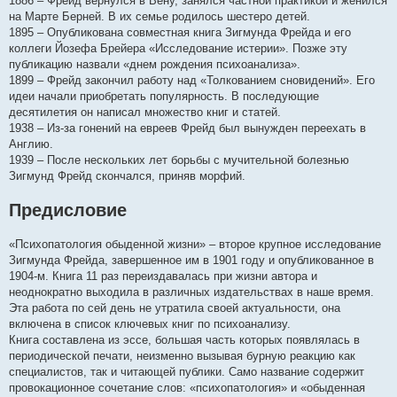
1886 – Фрейд вернулся в Вену, занялся частной практикой и женился
на Марте Берней. В их семье родилось шестеро детей.
1895 – Опубликована совместная книга Зигмунда Фрейда и его
коллеги Йозефа Брейера «Исследование истерии». Позже эту
публикацию назвали «днем рождения психоанализа».
1899 – Фрейд закончил работу над «Толкованием сновидений». Его
идеи начали приобретать популярность. В последующие
десятилетия он написал множество книг и статей.
1938 – Из-за гонений на евреев Фрейд был вынужден переехать в
Англию.
1939 – После нескольких лет борьбы с мучительной болезнью
Зигмунд Фрейд скончался, приняв морфий.
Предисловие
«Психопатология обыденной жизни» – второе крупное исследование
Зигмунда Фрейда, завершенное им в 1901 году и опубликованное в
1904-м. Книга 11 раз переиздавалась при жизни автора и
неоднократно выходила в различных издательствах в наше время.
Эта работа по сей день не утратила своей актуальности, она
включена в список ключевых книг по психоанализу.
Книга составлена из эссе, большая часть которых появлялась в
периодической печати, неизменно вызывая бурную реакцию как
специалистов, так и читающей публики. Само название содержит
провокационное сочетание слов: «психопатология» и «обыденная