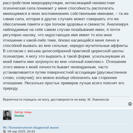
расстройством микроциркуляции, интоксикацией неизвестная
психическая сила понижает у меня способность располагать
имеющимися в моих воспоминаниях собственными именами, – та же
самая сила, которая в других случаях может совершить это же
обессиление памяти и при полном здоровье и свежести. Анализируя
наблюдаемые на себе самом случаи позабывания имен, я почти
регулярно нахожу, что недостающее имя имеет то или иное
отношение к какой-либо теме, близко касающейся меня лично и
способной вызвать во мне сильные, нередко мучительные аффекты.
В согласии с весьма целесообразной практикой цюрихской школы
психиатрии, я могу это выразить в такой форме: ускользнувшее из
моей памяти имя затронуло во мне «личный комплекс». Отношение
этого имени к моей личности бывает неожиданным, часто
устанавливается путем поверхностной ассоциации (двусмысленное
слово, созвучие); его можно вообще обозначить как стороннее
отношение. Несколько простых примеров лучше всего пояснят его
природу.
Вероятности отрицать не могу, достоверности не вижу. М. Ломоносов
Автор темы
Gosha
Re: Психопатология обыденной жизни
С
08 апр 2025, 20:43