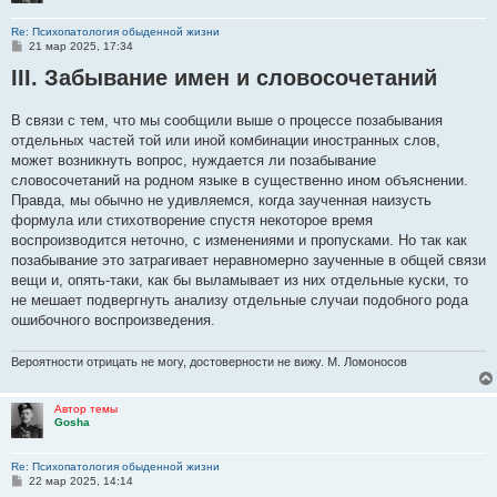
Re: Психопатология обыденной жизни
С
21 мар 2025, 17:34
о
III. Забывание имен и словосочетаний
о
б
щ
е
В связи с тем, что мы сообщили выше о процессе позабывания
н
отдельных частей той или иной комбинации иностранных слов,
и
е
может возникнуть вопрос, нуждается ли позабывание
словосочетаний на родном языке в существенно ином объяснении.
Правда, мы обычно не удивляемся, когда заученная наизусть
формула или стихотворение спустя некоторое время
воспроизводится неточно, с изменениями и пропусками. Но так как
позабывание это затрагивает неравномерно заученные в общей связи
вещи и, опять-таки, как бы выламывает из них отдельные куски, то
не мешает подвергнуть анализу отдельные случаи подобного рода
ошибочного воспроизведения.
Вероятности отрицать не могу, достоверности не вижу. М. Ломоносов
Автор темы
Gosha
Re: Психопатология обыденной жизни
С
22 мар 2025, 14:14
о