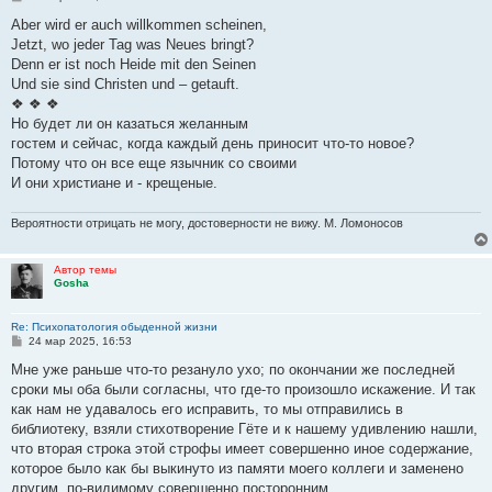
о
о
Aber wird er auch willkommen scheinen,
б
Jetzt, wo jeder Tag was Neues bringt?
щ
е
Denn er ist noch Heide mit den Seinen
н
Und sie sind Christen und – getauft.
и
е
❖ ❖ ❖
Но будет ли он казаться желанным
гостем и сейчас, когда каждый день приносит что-то новое?
Потому что он все еще язычник со своими
И они христиане и - крещеные.
Вероятности отрицать не могу, достоверности не вижу. М. Ломоносов
Автор темы
Gosha
Re: Психопатология обыденной жизни
С
24 мар 2025, 16:53
о
о
Мне уже раньше что-то резануло ухо; по окончании же последней
б
сроки мы оба были согласны, что где-то произошло искажение. И так
щ
е
как нам не удавалось его исправить, то мы отправились в
н
библиотеку, взяли стихотворение Гёте и к нашему удивлению нашли,
и
е
что вторая строка этой строфы имеет совершенно иное содержание,
которое было как бы выкинуто из памяти моего коллеги и заменено
другим, по-видимому совершенно посторонним.