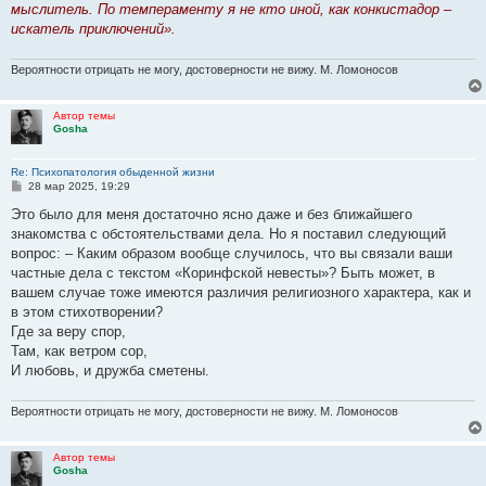
мыслитель. По темпераменту я не кто иной, как конкистадор –
щ
е
искатель приключений».
н
и
е
Вероятности отрицать не могу, достоверности не вижу. М. Ломоносов
Автор темы
Gosha
Re: Психопатология обыденной жизни
С
28 мар 2025, 19:29
о
о
Это было для меня достаточно ясно даже и без ближайшего
б
знакомства с обстоятельствами дела. Но я поставил следующий
щ
е
вопрос: – Каким образом вообще случилось, что вы связали ваши
н
частные дела с текстом «Коринфской невесты»? Быть может, в
и
е
вашем случае тоже имеются различия религиозного характера, как и
в этом стихотворении?
Где за веру спор,
Там, как ветром сор,
И любовь, и дружба сметены.
Вероятности отрицать не могу, достоверности не вижу. М. Ломоносов
Автор темы
Gosha