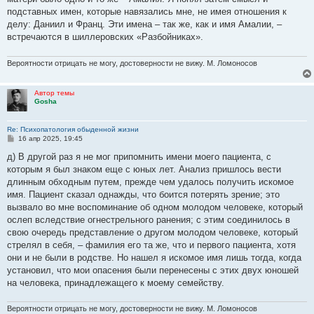
подставных имен, которые навязались мне, не имея отношения к
делу: Даниил и Франц. Эти имена – так же, как и имя Амалии, –
встречаются в шиллеровских «Разбойниках».
Вероятности отрицать не могу, достоверности не вижу. М. Ломоносов
Автор темы
Gosha
Re: Психопатология обыденной жизни
С
16 апр 2025, 19:45
о
о
д) В другой раз я не мог припомнить имени моего пациента, с
б
которым я был знаком еще с юных лет. Анализ пришлось вести
щ
е
длинным обходным путем, прежде чем удалось получить искомое
н
имя. Пациент сказал однажды, что боится потерять зрение; это
и
е
вызвало во мне воспоминание об одном молодом человеке, который
ослеп вследствие огнестрельного ранения; с этим соединилось в
свою очередь представление о другом молодом человеке, который
стрелял в себя, – фамилия его та же, что и первого пациента, хотя
они и не были в родстве. Но нашел я искомое имя лишь тогда, когда
установил, что мои опасения были перенесены с этих двух юношей
на человека, принадлежащего к моему семейству.
Вероятности отрицать не могу, достоверности не вижу. М. Ломоносов