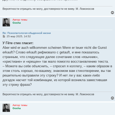
Вероятности отрицать не могу, достоверности не вижу. М. Ломоносов
Автор темы
Gosha
Re: Психопатология обыденной жизни
С
25 мар 2025, 14:52
о
о
У Гёте стих гласит:
б
Aber wird er auch willkommen scheinen Wenn er teuer nicht die Gunst
щ
е
erkauft? Слово erkauft рифмовало с getauft, и мне показалось
н
странным, что следующее далее сочетание слов «язычник»,
и
е
«христиане» и «крещен» так мало помогло восстановлению текста.
– Можете вы себе объяснить, – спросил я коллегу, – каким образом в
этом столь хорошо, по-вашему, знакомом вам стихотворении, вы так
решительно вытравили эту строку? И нет ли у вас каких-либо
догадок насчет той комбинации, из которой возникла заместившая
эту строку фраза?
Вероятности отрицать не могу, достоверности не вижу. М. Ломоносов
Автор темы
Gosha