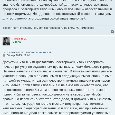
значило бы смешивать единообразный для всех случаев механизм
процесса с благоприятствующими ему условиями – непостоянными и
не необходимыми. Не вдаваясь в обстоятельный разбор, ограничусь
для устранения этого довода одной лишь аналогией.
Вероятности отрицать не могу, достоверности не вижу. М. Ломоносов
Автор темы
Gosha
Re: Психопатология обыденной жизни
С
06 апр 2025, 21:04
о
о
Допустим, что я был достаточно неосторожен, чтобы совершить
б
ночью прогулку по отдаленным пустынным улицам большого города.
щ
е
На меня напали и отняли часы и кошелек. В ближайшем полицейском
н
участке я сообщаю о случившемся в следующих выражениях: я был
и
е
на такой-то улице, и там одиночество и темнота лишили меня часов
и кошелька. Хотя этими словами я и не выразил ничего такого, что
не соответствовало бы истине, все же весьма вероятно, что меня
приняли бы за человека, находящегося не в своем уме. Чтобы
правильно изложить обстоятельства дела, я должен был бы сказать,
что, пользуясь уединенностью места и под покрытием темноты,
неизвестные люди ограбили меня. Я и полагаю, что при забывании
имен положение дела то же самое: благоприятствуемая усталостью,