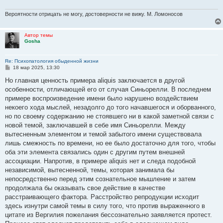
Вероятности отрицать не могу, достоверности не вижу. М. Ломоносов
Автор темы
Gosha
Re: Психопатология обыденной жизни
С
18 мар 2025, 13:30
о
о
Но главная ценность примера aliquis заключается в другой
б
особенности, отличающей его от случая Синьорелли. В последнем
щ
е
примере воспроизведение имени было нарушено воздействием
н
некоего хода мыслей, незадолго до того начавшегося и оборванного,
и
е
но по своему содержанию не стоявшего ни в какой заметной связи с
новой темой, заключавшей в себе имя Синьорелли. Между
вытесненным элементом и темой забытого имени существовала
лишь смежность по времени, но ее было достаточно для того, чтобы
оба эти элемента связались один с другим путем внешней
ассоциации. Напротив, в примере aliquis нет и следа подобной
независимой, вытесненной, темы, которая занимала бы
непосредственно перед этим сознательное мышление и затем
продолжала бы оказывать свое действие в качестве
расстраивающего фактора. Расстройство репродукции исходит
здесь изнутри самой темы в силу того, что против выраженного в
цитате из Вергилия пожелания бессознательно заявляется протест.