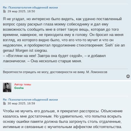
Re: Психопатология обыденной жизни
С
29 мар 2025, 18:50
о
о
Я не угадал, но интересно было видеть, как удачно поставленный
б
вопрос сразу раскрыл глаза моему собеседнику и дал ему
щ
е
возможность сообщить мне в ответ такую вещь, которая до того
н
времени, наверное, не приходила ему в голову. Он бросил на меня
и
е
взгляд, из которого видно было, что его что-то мучит и что он
недоволен, и пробормотал продолжение стихотворения: Sieh’ sie an
genau! Morgen ist siegrau.
– «Взгляни на нее! Завтра она будет седой», – и добавил
лаконически. – Она несколько старше меня.
Вероятности отрицать не могу, достоверности не вижу. М. Ломоносов
Автор темы
Gosha
Re: Психопатология обыденной жизни
С
30 мар 2025, 16:59
о
о
Чтобы не мучить его дольше, я прекратил расспросы. Объяснение
б
казалось мне достаточным. Но удивительно, что попытка вскрыть
щ
е
основу ошибки памяти должна была затронуть столь отдаленные,
н
интимные и связанные с мучительным аффектом обстоятельства.
и