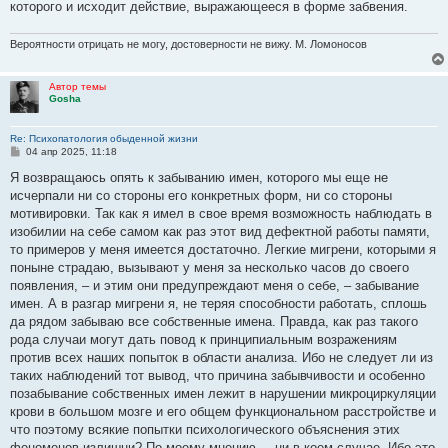
которого и исходит действие, выражающееся в форме забвения.
Вероятности отрицать не могу, достоверности не вижу. М. Ломоносов
Автор темы
Gosha
Re: Психопатология обыденной жизни
С
04 апр 2025, 11:18
о
о
Я возвращаюсь опять к забыванию имен, которого мы еще не
б
исчерпали ни со стороны его конкретных форм, ни со стороны
щ
е
мотивировки. Так как я имел в свое время возможность наблюдать в
н
изобилии на себе самом как раз этот вид дефектной работы памяти,
и
е
то примеров у меня имеется достаточно. Легкие мигрени, которыми я
поныне страдаю, вызывают у меня за несколько часов до своего
появления, – и этим они предупреждают меня о себе, – забывание
имен. А в разгар мигрени я, не теряя способности работать, сплошь
да рядом забываю все собственные имена. Правда, как раз такого
рода случаи могут дать повод к принципиальным возражениям
против всех наших попыток в области анализа. Ибо не следует ли из
таких наблюдений тот вывод, что причина забывчивости и особенно
позабывание собственных имен лежит в нарушении микроциркуляции
крови в большом мозге и его общем функциональном расстройстве и
что поэтому всякие попытки психологического объяснения этих
феноменов излишни? По моему мнению, – ни в коем случае. Ибо это