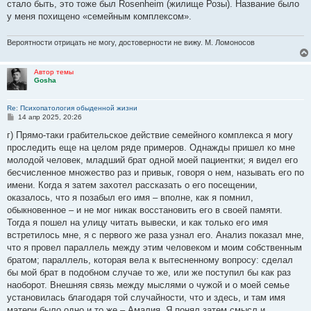
стало быть, это тоже был Rosenheim (жилище Розы). Название было
у меня похищено «семейным комплексом».
Вероятности отрицать не могу, достоверности не вижу. М. Ломоносов
Автор темы
Gosha
Re: Психопатология обыденной жизни
С
14 апр 2025, 20:26
о
о
г) Прямо-таки грабительское действие семейного комплекса я могу
б
проследить еще на целом ряде примеров. Однажды пришел ко мне
щ
е
молодой человек, младший брат одной моей пациентки; я видел его
н
бесчисленное множество раз и привык, говоря о нем, называть его по
и
е
имени. Когда я затем захотел рассказать о его посещении,
оказалось, что я позабыл его имя – вполне, как я помнил,
обыкновенное – и не мог никак восстановить его в своей памяти.
Тогда я пошел на улицу читать вывески, и как только его имя
встретилось мне, я с первого же раза узнал его. Анализ показал мне,
что я провел параллель между этим человеком и моим собственным
братом; параллель, которая вела к вытесненному вопросу: сделал
бы мой брат в подобном случае то же, или же поступил бы как раз
наоборот. Внешняя связь между мыслями о чужой и о моей семье
установилась благодаря той случайности, что и здесь, и там имя
матери было одно и то же – Амалия. Я понял затем смысл и