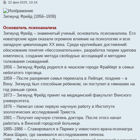
С
22 фев 2025, 10:16
о
о
б
Зигмунд Фрейд (1856–1939)
щ
е
н
Основатель психоанализа
и
е
Зигмунд Фрейд – знаменитый ученый, основатель психоанализа. Его
новаторские идеи оказали огромное влияние на психологию и всю
западную цивилизацию XX века. Среди крупнейших достижений:
обоснование понятия «бессознательное», разработка теории эдипова
комплекса, создание метода свободных ассоциаций и методики
толкования сновидений.
1856 – Зигмунд Фрейд родился в чешском городе Фрайберг в семье
небогатого торговца.
1859 – После разорения семья переехала в Лейпциг, позднее – в
Вену. Зигмунд был способным ребенком, он поступил в гимназию на
год раньше срока.
1873 – Зигмунд Фрейд принят на медицинский факультет Венского
университета.
1876 – Написал свою первую научную работу в Институте
зоологических исследований Триеста.
1881 – Получил научную степень доктора. После этого начал
работать в Венской городской больнице.
1885–1886 – Стажировался в Париже у известного врача-психиатра
Жана Шарко, где занимался исследованием гипноза.