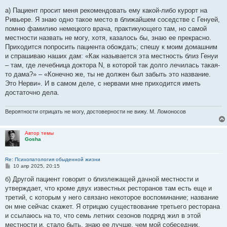
о
о
а) Пациент просит меня рекомендовать ему какой-либо курорт на
б
Ривьере. Я знаю одно такое место в ближайшем соседстве с Генуей,
щ
е
помню фамилию немецкого врача, практикующего там, но самой
н
местности назвать не могу, хотя, казалось бы, знаю ее прекрасно.
и
е
Приходится попросить пациента обождать; спешу к моим домашним
и спрашиваю наших дам: «Как называется эта местность близ Генуи
– там, где лечебница доктора N, в которой так долго лечилась такая-
то дама?» – «Конечно же, ты не должен был забыть это название.
Это Нерви». И в самом деле, с нервами мне приходится иметь
достаточно дела.
Вероятности отрицать не могу, достоверности не вижу. М. Ломоносов
Автор темы
Gosha
Re: Психопатология обыденной жизни
С
10 апр 2025, 20:15
о
о
б) Другой пациент говорит о близлежащей дачной местности и
б
утверждает, что кроме двух известных ресторанов там есть еще и
щ
е
третий, с которым у него связано некоторое воспоминание; название
н
он мне сейчас скажет. Я отрицаю существование третьего ресторана
и
е
и ссылаюсь на то, что семь летних сезонов подряд жил в этой
местности и, стало быть, знаю ее лучше, чем мой собеседник.