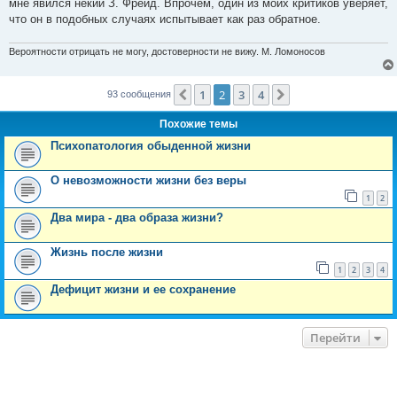
мне явился некий З. Фрейд. Впрочем, один из моих критиков уверяет,
что он в подобных случаях испытывает как раз обратное.
Вероятности отрицать не могу, достоверности не вижу. М. Ломоносов
1
2
3
4
Пред.
След.
93 сообщения
Похожие темы
Психопатология обыденной жизни
О невозможности жизни без веры
1
2
Два мира - два образа жизни?
Жизнь после жизни
1
2
3
4
Дефицит жизни и ее сохранение
Перейти