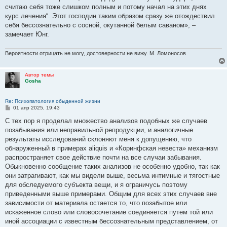
считаю себя тоже слишком полным и потому начал на этих днях
курс лечения“. Этот господин таким образом сразу же отождествил
себя бессознательно с сосной, окутанной белым саваном», –
замечает Юнг.
Вероятности отрицать не могу, достоверности не вижу. М. Ломоносов
Автор темы
Gosha
Re: Психопатология обыденной жизни
С
01 апр 2025, 19:43
о
о
С тех пор я проделал множество анализов подобных же случаев
б
позабывания или неправильной репродукции, и аналогичные
щ
е
результаты исследований склоняют меня к допущению, что
н
обнаруженный в примерах aliquis и «Коринфская невеста» механизм
и
е
распространяет свое действие почти на все случаи забывания.
Обыкновенно сообщение таких анализов не особенно удобно, так как
они затрагивают, как мы видели выше, весьма интимные и тягостные
для обследуемого субъекта вещи, и я ограничусь поэтому
приведенными выше примерами. Общим для всех этих случаев вне
зависимости от материала остается то, что позабытое или
искаженное слово или словосочетание соединяется путем той или
иной ассоциации с известным бессознательным представлением, от