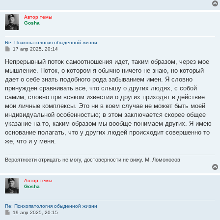
Автор темы
Gosha
Re: Психопатология обыденной жизни
С
17 апр 2025, 20:14
о
о
Непрерывный поток самоотношения идет, таким образом, через мое
б
мышление. Поток, о котором я обычно ничего не знаю, но который
щ
е
дает о себе знать подобного рода забыванием имен. Я словно
н
принужден сравнивать все, что слышу о других людях, с собой
и
е
самим; словно при всяком известии о других приходят в действие
мои личные комплексы. Это ни в коем случае не может быть моей
индивидуальной особенностью; в этом заключается скорее общее
указание на то, каким образом мы вообще понимаем других. Я имею
основание полагать, что у других людей происходит совершенно то
же, что и у меня.
Вероятности отрицать не могу, достоверности не вижу. М. Ломоносов
Автор темы
Gosha
Re: Психопатология обыденной жизни
С
19 апр 2025, 20:15
о