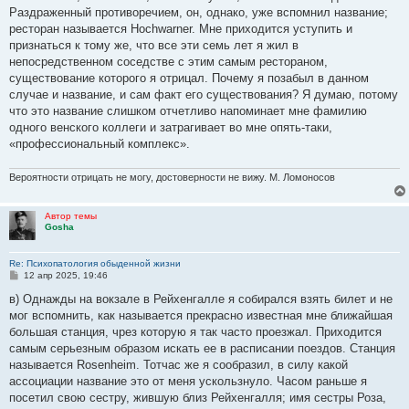
Раздраженный противоречием, он, однако, уже вспомнил название;
ресторан называется Hochwarner. Мне приходится уступить и
признаться к тому же, что все эти семь лет я жил в
непосредственном соседстве с этим самым рестораном,
существование которого я отрицал. Почему я позабыл в данном
случае и название, и сам факт его существования? Я думаю, потому
что это название слишком отчетливо напоминает мне фамилию
одного венского коллеги и затрагивает во мне опять-таки,
«профессиональный комплекс».
Вероятности отрицать не могу, достоверности не вижу. М. Ломоносов
Автор темы
Gosha
Re: Психопатология обыденной жизни
С
12 апр 2025, 19:46
о
о
в) Однажды на вокзале в Рейхенгалле я собирался взять билет и не
б
мог вспомнить, как называется прекрасно известная мне ближайшая
щ
е
большая станция, чрез которую я так часто проезжал. Приходится
н
самым серьезным образом искать ее в расписании поездов. Станция
и
е
называется Rosenheim. Тотчас же я сообразил, в силу какой
ассоциации название это от меня ускользнуло. Часом раньше я
посетил свою сестру, жившую близ Рейхенгалля; имя сестры Роза,