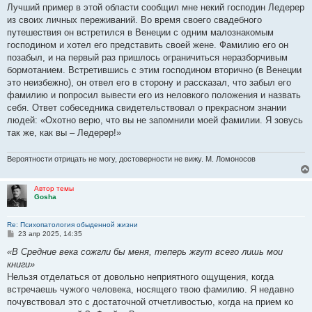
о
Лучший пример в этой области сообщил мне некий господин Ледерер
б
из своих личных переживаний. Во время своего свадебного
щ
е
путешествия он встретился в Венеции с одним малознакомым
н
господином и хотел его представить своей жене. Фамилию его он
и
е
позабыл, и на первый раз пришлось ограничиться неразборчивым
бормотанием. Встретившись с этим господином вторично (в Венеции
это неизбежно), он отвел его в сторону и рассказал, что забыл его
фамилию и попросил вывести его из неловкого положения и назвать
себя. Ответ собеседника свидетельствовал о прекрасном знании
людей: «Охотно верю, что вы не запомнили моей фамилии. Я зовусь
так же, как вы – Ледерер!»
Вероятности отрицать не могу, достоверности не вижу. М. Ломоносов
Автор темы
Gosha
Re: Психопатология обыденной жизни
С
23 апр 2025, 14:35
о
о
«В Средние века сожгли бы меня, теперь жгут всего лишь мои
б
книги»
щ
е
Нельзя отделаться от довольно неприятного ощущения, когда
н
встречаешь чужого человека, носящего твою фамилию. Я недавно
и
е
почувствовал это с достаточной отчетливостью, когда на прием ко