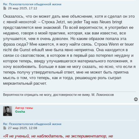
Re: Психопатология обыденной жизни
С
26 мар 2025, 17:12
о
о
Оказалось, что он может дать мне объяснение, хотя и сделал он это
б
с явной неохотой: – Строка Jetzt, wo jeder Tag was Neues bringt
щ
е
представляется мне знакомой. По всей вероятности, я употребил ее
н
недавно, говоря о моей практике, которая, как вам известно, все
и
е
улучшается, чем я очень доволен. Но каким образом попала эта
фраза сюда? Мне кажется, я могу найти связь. Строка Wenn er teuer
nicht die Gunst erkauft мне была явно неприятна. Она находится в
связи со сватовством, в котором я в первый раз потерпел неудачу и
которое теперь, ввиду улучшившегося материального положения, я
хочу возобновить. Больше я вам не могу сказать, но ясно, что если я
теперь получу утвердительный ответ, мне не может быть приятна
мысль о том, что теперь, как и тогда, решающую роль сыграл
меркантильный расчет.
Вероятности отрицать не могу, достоверности не вижу. М. Ломоносов
Автор темы
Gosha
Re: Психопатология обыденной жизни
С
27 мар 2025, 12:08
о
о
«Я не ученый, не наблюдатель, не экспериментатор, не
б