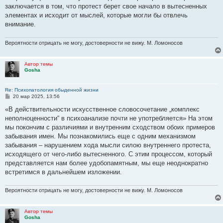
заключается в том, что протест берет свое начало в вытесненных
элементах и исходит от мыслей, которые могли бы отвлечь
внимание.
Вероятности отрицать не могу, достоверности не вижу. М. Ломоносов
Автор темы
Gosha
Re: Психопатология обыденной жизни
С
20 мар 2025, 13:56
о
о
«В действительности искусственное словосочетание „комплекс
б
неполноценности“ в психоанализе почти не употребляется» На этом
щ
е
мы покончим с различиями и внутренним сходством обоих примеров
н
забывания имен. Мы познакомились еще с одним механизмом
и
е
забывания – нарушением хода мысли силою внутреннего протеста,
исходящего от чего-либо вытесненного. С этим процессом, который
представляется нам более удобопамятным, мы еще неоднократно
встретимся в дальнейшем изложении.
Вероятности отрицать не могу, достоверности не вижу. М. Ломоносов
Автор темы
Gosha