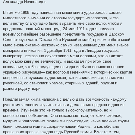
Александр Нечволодов
щ
е
н
В том же 1909 году написанная мною книга удостоилась самого
и
е
милостивого внимания со стороны государя императора, и его
величеству благоугодно было выразить мне свою волю, чтобы я
продолжал начатый мною труд. 24 мая 1911 года я получил
всемилостивейшее разрешение представить государю в Царском
Селе вторую часть “Сказаний о Русской земле”, причем работе моей
было вновь оказано несколько самых незабвенных для меня знаков
монаршего внимания. 1 декабря 1911 года в Ливадии государь
император несказанно осчастливил меня словами, что он читает
вслух мою книгу ее величеству, и высказал при этом свое
пожелание, чтобы следующее ее издание было возможно полнее
украшено рисунками— как воспроизведениями с исторических картин
современных русских художников, так и снимками с древних икон,
рукописей, со стенописи храмов, старинных зданий, оружия и
разного рода утвари.
Предлагаемая книга написана с целью дать возможность каждому
русскому человеку изучить жизнь и дела своих предков в давние
времена. Изучение это не только высокопоучительно, но и
совершенно необходимо. Оно показывает нам, от каких смелых,
мудрых и благородных людей мы происходим; какие великие труды
были положены ими на создание нашей Родины, и как обильно
орошена их кровью каждая пядь Русской земли. Вместе с тем,