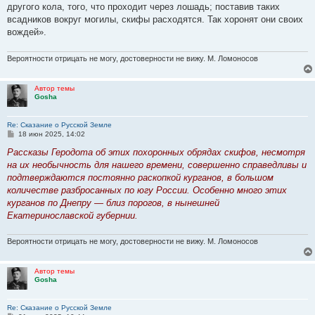
другого кола, того, что проходит через лошадь; поставив таких
всадников вокруг могилы, скифы расходятся. Так хоронят они своих
вождей».
Вероятности отрицать не могу, достоверности не вижу. М. Ломоносов
Автор темы
Gosha
Re: Сказание о Русской Земле
С
18 июн 2025, 14:02
о
о
Рассказы Геродота об этих похоронных обрядах скифов, несмотря
б
на их необычность для нашего времени, совершенно справедливы и
щ
е
подтверждаются постоянно раскопкой курганов, в большом
н
количестве разбросанных по югу России. Особенно много этих
и
е
курганов по Днепру — близ порогов, в нынешней
Екатеринославской губернии.
Вероятности отрицать не могу, достоверности не вижу. М. Ломоносов
Автор темы
Gosha
Re: Сказание о Русской Земле