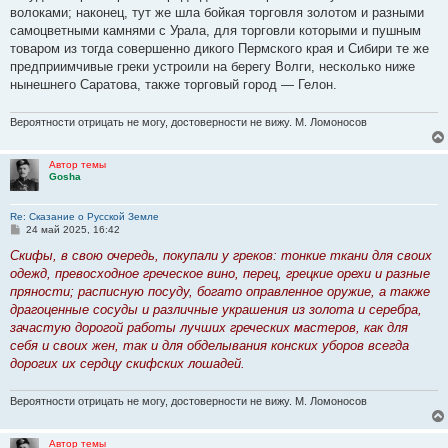
волоками; наконец, тут же шла бойкая торговля золотом и разными
самоцветными камнями с Урала, для торговли которыми и пушным
товаром из тогда совершенно дикого Пермского края и Сибири те же
предприимчивые греки устроили на берегу Волги, несколько ниже
нынешнего Саратова, также торговый город — Гелон.
Вероятности отрицать не могу, достоверности не вижу. М. Ломоносов
Автор темы
Gosha
Re: Сказание о Русской Земле
С
24 май 2025, 16:42
о
о
Скифы, в свою очередь, покупали у греков: тонкие ткани для своих
б
одежд, превосходное греческое вино, перец, грецкие орехи и разные
щ
е
пряности; расписную посуду, богато оправленное оружие, а также
н
драгоценные сосуды и различные украшения из золота и серебра,
и
е
зачастую дорогой работы лучших греческих мастеров, как для
себя и своих жен, так и для обделывания конских уборов всегда
дорогих их сердцу скифских лошадей.
Вероятности отрицать не могу, достоверности не вижу. М. Ломоносов
Автор темы