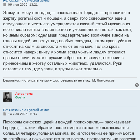
Re: Сказание о Русской Земле
С
06 июн 2025, 13:21
о
о
Этому-то мечу ежегодно,— рассказывает Геродот,— приносится в
б
жертву рогатый скот и лошади, а сверх того совершается еще и
щ
е
следующее: в честь его умерщвляется каждый сотый мужчина из
н
всего числа взятых в плен врагов и умерщвляется не так, как скот,
и
е
но иным образом: сделавши предварительно возлияние вином на
головы людей, их режут над особым сосудом; потом кровь убитых
относят на холм из хвороста и льют ее на меч. Только кровь
относится наверх; внизу у холма всем убитым людям отсекают
правые плечи вместе с руками и бросают в воздух; покончив с
принесением в жертву остальных животных, удаляются. Руки
оставляют там, где упали, а трупы лежат отдельно.
Вероятности отрицать не могу, достоверности не вижу. М. Ломоносов
Автор темы
Gosha
Re: Сказание о Русской Земле
С
14 июн 2025, 11:47
о
о
Похороны скифских царей и вождей происходили,— рассказывает
б
Геродот,— таким образом: после смерти тотчас же выкапывается
щ
е
большая четырехугольная могила, по изготовлении ее принимаются
н
за покойника и покрывают его тело воском, предварительно разрезав
и