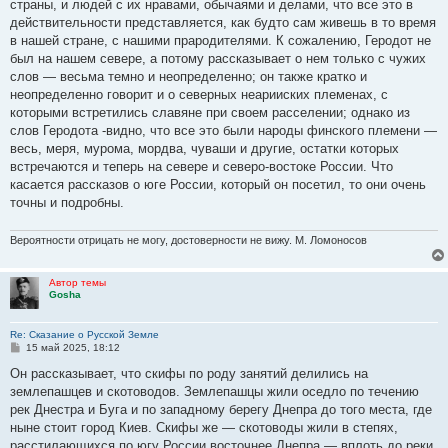
е
страны, и людей с их нравами, обычаями и делами, что все это в
н
действительности представляется, как будто сам живешь в то время
и
е
в нашей стране, с нашими прародителями. К сожалению, Геродот не
был на нашем севере, а потому рассказывает о нем только с чужих
слов — весьма темно и неопределенно; он также кратко и
неопределенно говорит и о северных неарииских племенах, с
которыми встретились славяне при своем расселении; однако из
слов Геродота -видно, что все это были народы финского племени —
весь, меря, мурома, мордва, чуваши и другие, остатки которых
встречаются и теперь на севере и северо-востоке России. Что
касается рассказов о юге России, который он посетил, то они очень
точны и подробны.
Вероятности отрицать не могу, достоверности не вижу. М. Ломоносов
Автор темы
Gosha
Re: Сказание о Русской Земле
С
15 май 2025, 18:12
о
о
Он рассказывает, что скифы по роду занятий делились на
б
землепашцев и скотоводов. Землепашцы жили оседло по течению
щ
е
рек Днестра и Буга и по западному берегу Днепра до того места, где
н
ныне стоит город Киев. Скифы же — скотоводы жили в степях,
и
е
расстилающихся по югу России восточнее Днепра — вплоть до реки