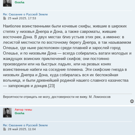
Gosha
Re: Сказание о Русской Земле
С
25 май 2025, 17:53
о
о
Наиболее воинственными были кочевые скифы, жившие в широких
б
степях у низовья Днепра и Дона, а также савроматы, жившие
щ
е
восточнее Дона. В двух местах близ устьев этих рек, а именно: в
н
лесистой местности по восточному берегу Днепра, в так называемом
и
е
Олешье, где ныне расположен среди плавней и зарослей город
Олешье, и по низовьям Дона — всегда собирались ватаги молодых и
жаждущих воинских приключений скифов; они постоянно
производили или на быстрых ладьях, или на резвых конях
воинственные набеги на соседние племена. Эти скифские гнезда в
низовьях Днепра и Дона, куда собиралась вся их беспокойная
вольница, и были древнейшей родиной нашего славного казачества
— запорожцев и донцев.[23]
Вероятности отрицать не могу, достоверности не вижу. М. Ломоносов
Автор темы
Gosha
Re: Сказание о Русской Земле
С
28 май 2025, 11:04
о