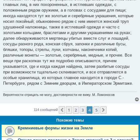
главных лиц, в них похороненных, в истлевших одеждах, с
положенным рядом оружием, а в головах с сосудами для пищи;
иногда находятся тут же золотые и серебряные украшения, которые
носил покойный; обыкновенно рядом с ним имеется женский труп
удушенной наложницы, также в истлевшей одежде и часто с
золотыми кольцами, браслетами и другими украшениями на руках;
далее обнаруживаются мертвецы убитых вместе слуг и лошадей,
сосуды разного рода, конская сбруя, запонки и различные бусы,
бляшки, топоры, стрелы, луки, колчаны, наконечники копий,
различные монеты — золотые, серебряные, медные, и прочее. Все
вещи при раскопках тут же подробно описываются, причем
указывается, где и когда каждая найдена, затем разбитые сосуды
при возможности тщательно склеиваются, и все отправляется в
особые хранилища, из которых главное находится в городе С.-
Петербурге, рядом с Зимним дворцом, в Императорском Эрмитаже.
Вероятности отрицать не могу, достоверности не вижу. М. Ломоносов
1
2
3
4
5
Пред.
След.
114 сообщений
Похожие темы
Кремниевые формы жизни на Земле