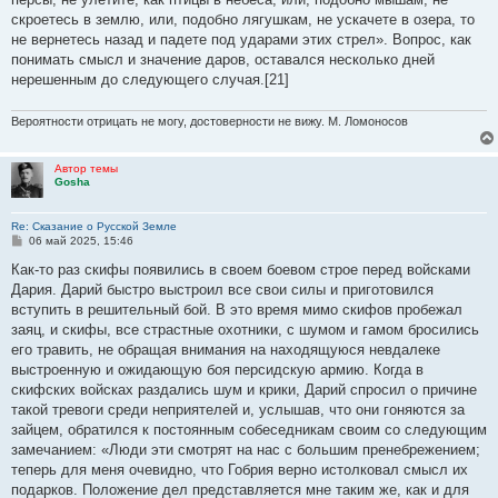
скроетесь в землю, или, подобно лягушкам, не ускачете в озера, то
не вернетесь назад и падете под ударами этих стрел». Вопрос, как
понимать смысл и значение даров, оставался несколько дней
нерешенным до следующего случая.[21]
Вероятности отрицать не могу, достоверности не вижу. М. Ломоносов
Автор темы
Gosha
Re: Сказание о Русской Земле
С
06 май 2025, 15:46
о
о
Как-то раз скифы появились в своем боевом строе перед войсками
б
Дария. Дарий быстро выстроил все свои силы и приготовился
щ
е
вступить в решительный бой. В это время мимо скифов пробежал
н
заяц, и скифы, все страстные охотники, с шумом и гамом бросились
и
е
его травить, не обращая внимания на находящуюся невдалеке
выстроенную и ожидающую боя персидскую армию. Когда в
скифских войсках раздались шум и крики, Дарий спросил о причине
такой тревоги среди неприятелей и, услышав, что они гоняются за
зайцем, обратился к постоянным собеседникам своим со следующим
замечанием: «Люди эти смотрят на нас с большим пренебрежением;
теперь для меня очевидно, что Гобрия верно истолковал смысл их
подарков. Положение дел представляется мне таким же, как и для