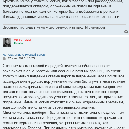
Крутизна боков у толстых могил, как оказалось при расследовании,
поддерживается окладом, сложенным на подошве кургана из
больших нетесаных камней, которые были добываемы в речках и
балках, удаленных иногда на значительное расстояние от насыпи.
Вероятности отрицать не могу, достоверности не вижу. М. Ломоносов
Автор темы
Gosha
Re: Сказание о Русской Земле
С
27 июн 2025, 13:55
о
о
Степные могилы малой и средней величины обыкновенно не
б
заключают в себе богатых или особенно важных гробниц, но среди
щ
е
толстых могил найдены богатые царские погребения. Хотя почти все
н
исследованные до сих пор учеными могилы были уже в неизвестные
и
е
времена осматриваемы и разграблены неведомыми нам хищниками,
однако в некоторых из них сохранилось достаточно всякого рода
предметов, чтобы судить об условиях жизни тех лиц, которые в них
погребены. Иные из могил относятся к очень отдаленным временам,
еще до прибытия славян из своей арийской родины.
Многие могилы, наоборот, были насыпаны значительно позднее, чем
жили скифы, описанные Геродотом, но, тем не менее, встречаются
большие курганы и погребения, устроенные именно так, как
описывает их Геродот. При разрытии этих курганов находились кости