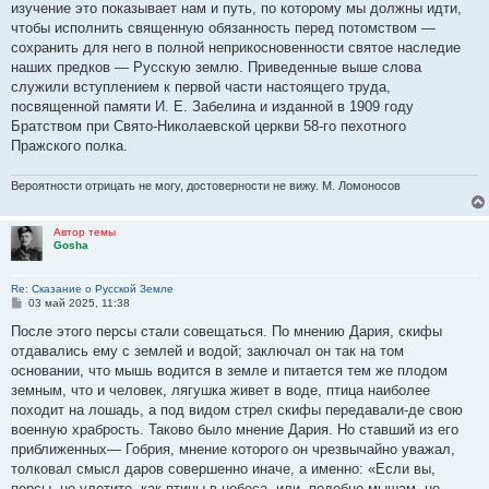
изучение это показывает нам и путь, по которому мы должны идти,
чтобы исполнить священную обязанность перед потомством —
сохранить для него в полной неприкосновенности святое наследие
наших предков — Русскую землю. Приведенные выше слова
служили вступлением к первой части настоящего труда,
посвященной памяти И. Е. Забелина и изданной в 1909 году
Братством при Свято-Николаевской церкви 58-го пехотного
Пражского полка.
Вероятности отрицать не могу, достоверности не вижу. М. Ломоносов
Автор темы
Gosha
Re: Сказание о Русской Земле
С
03 май 2025, 11:38
о
о
После этого персы стали совещаться. По мнению Дария, скифы
б
отдавались ему с землей и водой; заключал он так на том
щ
е
основании, что мышь водится в земле и питается тем же плодом
н
земным, что и человек, лягушка живет в воде, птица наиболее
и
е
походит на лошадь, а под видом стрел скифы передавали-де свою
военную храбрость. Таково было мнение Дария. Но ставший из его
приближенных— Гобрия, мнение которого он чрезвычайно уважал,
толковал смысл даров совершенно иначе, а именно: «Если вы,
персы, не улетите, как птицы в небеса, или, подобно мышам, не