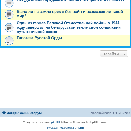
Откуда пошло предание о Земле стоящей на 3-х слонах?
Было ли на земле время без войн и возможен ли такой
мир?
Один из героев Великой Отечественной войны в 1944
году завершил на белорусской земле свой солдатский
путь кончиной схоже
Гипотеза Русской Орды
Перейти
Исторический форум
Часовой пояс:
UTC+03:00
Создано на основе
phpBB
® Forum Software © phpBB Limited
Русская поддержка phpBB