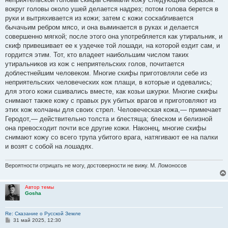
вокруг головы около ушей делается надрез; потом голова берется в
руки и вытряхивается из кожи; затем с кожи соскабливается
бычачьим ребром мясо, и она выминается в руках и делается
совершенно мягкой; после этого она употребляется как утиральник, и
скиф привешивает ее к уздечке той лошади, на которой ездит сам, и
гордится этим. Тот, кто владеет наибольшим числом таких
утиральников из кож с неприятельских голов, почитается
доблестнейшим человеком. Многие скифы приготовляли себе из
неприятельских человеческих кож плащи, в которые и одевались;
для этого кожи сшивались вместе, как козьи шкурки. Многие скифы
снимают также кожу с правых рук убитых врагов и приготовляют из
этих кож колчаны для своих стрел. Человеческая кожа,— примечает
Геродот,— действительно толста и блестяща; блеском и белизной
она превосходит почти все другие кожи. Наконец, многие скифы
снимают кожу со всего трупа убитого врага, натягивают ее на палки
и возят с собой на лошадях.
Вероятности отрицать не могу, достоверности не вижу. М. Ломоносов
Автор темы
Gosha
Re: Сказание о Русской Земле
С
31 май 2025, 12:30
о