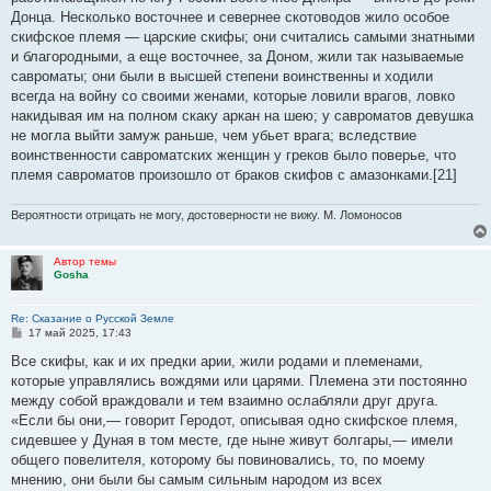
Донца. Несколько восточнее и севернее скотоводов жило особое
скифское племя — царские скифы; они считались самыми знатными
и благородными, а еще восточнее, за Доном, жили так называемые
савроматы; они были в высшей степени воинственны и ходили
всегда на войну со своими женами, которые ловили врагов, ловко
накидывая им на полном скаку аркан на шею; у савроматов девушка
не могла выйти замуж раньше, чем убьет врага; вследствие
воинственности савроматских женщин у греков было поверье, что
племя савроматов произошло от браков скифов с амазонками.[21]
Вероятности отрицать не могу, достоверности не вижу. М. Ломоносов
Автор темы
Gosha
Re: Сказание о Русской Земле
С
17 май 2025, 17:43
о
о
Все скифы, как и их предки арии, жили родами и племенами,
б
которые управлялись вождями или царями. Племена эти постоянно
щ
е
между собой враждовали и тем взаимно ослабляли друг друга.
н
«Если бы они,— говорит Геродот, описывая одно скифское племя,
и
е
сидевшее у Дуная в том месте, где ныне живут болгары,— имели
общего повелителя, которому бы повиновались, то, по моему
мнению, они были бы самым сильным народом из всех