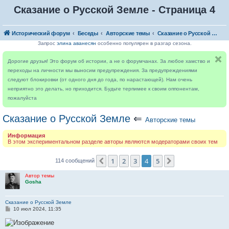
Сказание о Русской Земле - Страница 4
Исторический форум
Беседы
Авторские темы
Сказание о Русской Земле
Запрос
элина аванесян
особенно популярен в разгар сезона.
Дорогие друзья! Это форум об истории, а не о форумчанах. За любое хамство и
переходы на личности мы выносим предупреждения. За предупреждениями
следуют блокировки (от одного дня до года, по нарастающей). Нам очень
неприятно это делать, но приходится. Будьте терпимее к своим оппонентам,
пожалуйста
Сказание о Русской Земле
⇐
Авторские темы
Информация
В этом экспериментальном разделе авторы являются модераторами своих тем
1
2
3
4
5
Пред.
След.
114 сообщений
Автор темы
Gosha
Сказание о Русской Земле
С
10 июл 2024, 11:35
о
о
б