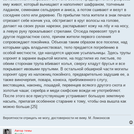
е
ему живот, который вычищают и наполняют шафраном, толченым
ладаном, семенами сельдерея и аниса, а потом сшивают и везут в
соседнее село или деревню. По прибытии тела жители в знак печали
отрезают себе кончик уха, обстригают в круг волосы на голове,
делают на своих руках нарезки, распарывают кожу на лбу и на носу,
а левую руку прокалывают стрелами. Отсюда перевозят труп в
другое подвластное село, причем жители первого селения
сопровождают покойника. Объехав таким образом все поселки, над
которыми царь владычествовал, тело предается погребению в
особой местности, где находятся царские усыпальницы. Здесь трупы
хоронят в заранее вырытой могиле, на подстилке из листьев, по
обеим сторонам трупа вбивают колья, сверху кладут брусья и все
покрывают ивовыми прутьями. В остальной обширной части могилы
хоронят одну из наложниц покойного, предварительно задушив ее, а
также виночерпия, повара, конюха, приближенного слугу,
вестовщика, наконец, лошадей, первенцев всякого другого скота и
золотые чаши; серебра и меди скифские вожди не употребляют.
После этого все присутствующие устраивают большую земляную
насыпь, прилагая особенное старание к тому, чтобы она вышла как
можно больше.[25]
Вероятности отрицать не могу, достоверности не вижу. М. Ломоносов
Автор темы