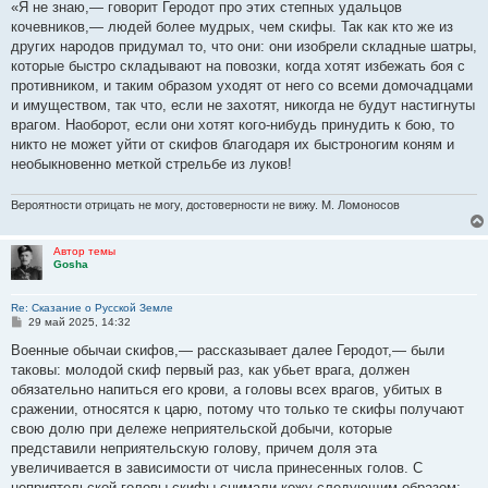
о
«Я не знаю,— говорит Геродот про этих степных удальцов
б
кочевников,— людей более мудрых, чем скифы. Так как кто же из
щ
е
других народов придумал то, что они: они изобрели складные шатры,
н
которые быстро складывают на повозки, когда хотят избежать боя с
и
е
противником, и таким образом уходят от него со всеми домочадцами
и имуществом, так что, если не захотят, никогда не будут настигнуты
врагом. Наоборот, если они хотят кого-нибудь принудить к бою, то
никто не может уйти от скифов благодаря их быстроногим коням и
необыкновенно меткой стрельбе из луков!
Вероятности отрицать не могу, достоверности не вижу. М. Ломоносов
Автор темы
Gosha
Re: Сказание о Русской Земле
С
29 май 2025, 14:32
о
о
Военные обычаи скифов,— рассказывает далее Геродот,— были
б
таковы: молодой скиф первый раз, как убьет врага, должен
щ
е
обязательно напиться его крови, а головы всех врагов, убитых в
н
сражении, относятся к царю, потому что только те скифы получают
и
е
свою долю при дележе неприятельской добычи, которые
представили неприятельскую голову, причем доля эта
увеличивается в зависимости от числа принесенных голов. С
неприятельской головы скифы снимали кожу следующим образом: