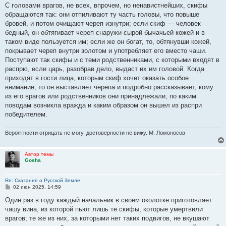
о
С головами врагов, не всех, впрочем, но ненавистнейших, скифы
б
обращаются так: они отпиливают ту часть головы, что повыше
щ
е
бровей, и потом очищают череп изнутри; если скиф — человек
н
бедный, он обтягивает череп снаружи сырой бычачьей кожей и в
и
е
таком виде пользуется им; если же он богат, то, обтянувши кожей,
покрывает череп внутри золотом и употребляет его вместо чаши.
Поступают так скифы и с теми родственниками, с которыми входят в
распрю, если царь, разобрав дело, выдаст их им головой. Когда
приходят в гости лица, которым скиф хочет оказать особое
внимание, то он выставляет черепа и подробно рассказывает, кому
из его врагов или родственников они принадлежали, по каким
поводам возникла вражда и каким образом он вышел из распри
победителем.
Вероятности отрицать не могу, достоверности не вижу. М. Ломоносов
Автор темы
Gosha
Re: Сказание о Русской Земле
С
02 июн 2025, 14:59
о
о
Один раз в году каждый начальник в своем околотке приготовляет
б
чашу вина, из которой пьют лишь те скифы, которые умертвили
щ
е
врагов; те же из них, за которыми нет таких подвигов, не вкушают
н