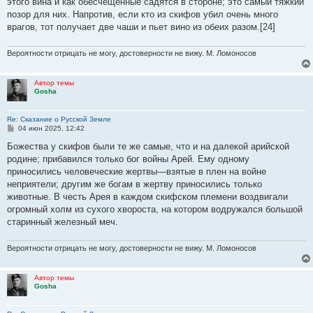
этого вина и как обесчещенные садятся в стороне; это самый тяжкий
и
е
позор для них. Напротив, если кто из скифов убил очень много
врагов, тот получает две чаши и пьет вино из обеих разом.[24]
Вероятности отрицать не могу, достоверности не вижу. М. Ломоносов
Автор темы
Gosha
Re: Сказание о Русской Земле
С
04 июн 2025, 12:42
о
о
Божества у скифов были те же самые, что и на далекой арийской
б
родине; прибавился только бог войны Арей. Ему одному
щ
е
приносились человеческие жертвы—взятые в плен на войне
н
неприятели; другим же богам в жертву приносились только
и
е
животные. В честь Арея в каждом скифском племени воздвигали
огромный холм из сухого хвороста, на котором водружался большой
старинный железный меч.
Вероятности отрицать не могу, достоверности не вижу. М. Ломоносов
Автор темы
Gosha