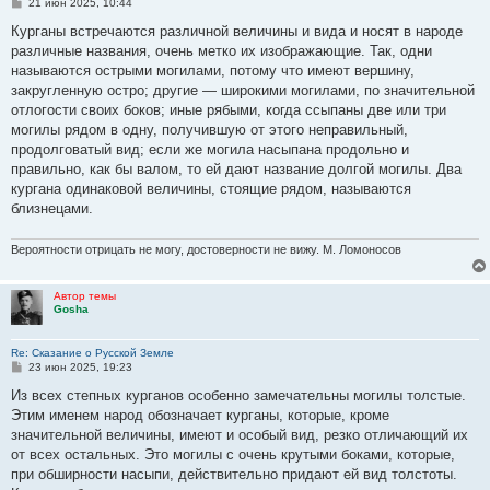
С
21 июн 2025, 10:44
о
о
Курганы встречаются различной величины и вида и носят в народе
б
различные названия, очень метко их изображающие. Так, одни
щ
е
называются острыми могилами, потому что имеют вершину,
н
закругленную остро; другие — широкими могилами, по значительной
и
е
отлогости своих боков; иные рябыми, когда ссыпаны две или три
могилы рядом в одну, получившую от этого неправильный,
продолговатый вид; если же могила насыпана продольно и
правильно, как бы валом, то ей дают название долгой могилы. Два
кургана одинаковой величины, стоящие рядом, называются
близнецами.
Вероятности отрицать не могу, достоверности не вижу. М. Ломоносов
Автор темы
Gosha
Re: Сказание о Русской Земле
С
23 июн 2025, 19:23
о
о
Из всех степных курганов особенно замечательны могилы толстые.
б
Этим именем народ обозначает курганы, которые, кроме
щ
е
значительной величины, имеют и особый вид, резко отличающий их
н
от всех остальных. Это могилы с очень крутыми боками, которые,
и
е
при обширности насыпи, действительно придают ей вид толстоты.