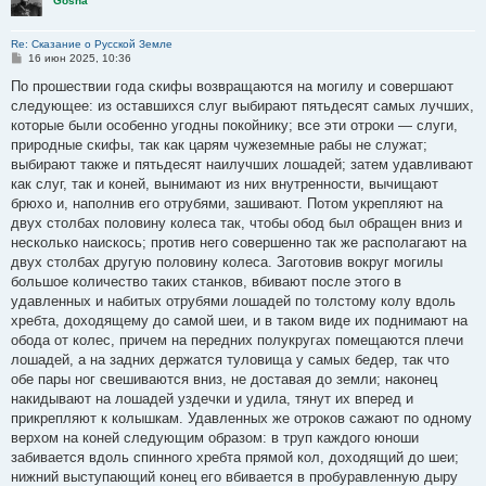
Gosha
Re: Сказание о Русской Земле
С
16 июн 2025, 10:36
о
о
По прошествии года скифы возвращаются на могилу и совершают
б
следующее: из оставшихся слуг выбирают пятьдесят самых лучших,
щ
е
которые были особенно угодны покойнику; все эти отроки — слуги,
н
природные скифы, так как царям чужеземные рабы не служат;
и
е
выбирают также и пятьдесят наилучших лошадей; затем удавливают
как слуг, так и коней, вынимают из них внутренности, вычищают
брюхо и, наполнив его отрубями, зашивают. Потом укрепляют на
двух столбах половину колеса так, чтобы обод был обращен вниз и
несколько наискось; против него совершенно так же располагают на
двух столбах другую половину колеса. Заготовив вокруг могилы
большое количество таких станков, вбивают после этого в
удавленных и набитых отрубями лошадей по толстому колу вдоль
хребта, доходящему до самой шеи, и в таком виде их поднимают на
обода от колес, причем на передних полукругах помещаются плечи
лошадей, а на задних держатся туловища у самых бедер, так что
обе пары ног свешиваются вниз, не доставая до земли; наконец
накидывают на лошадей уздечки и удила, тянут их вперед и
прикрепляют к колышкам. Удавленных же отроков сажают по одному
верхом на коней следующим образом: в труп каждого юноши
забивается вдоль спинного хребта прямой кол, доходящий до шеи;
нижний выступающий конец его вбивается в пробуравленную дыру