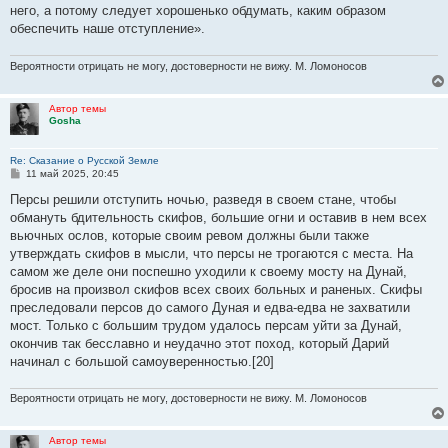
него, а потому следует хорошенько обдумать, каким образом
обеспечить наше отступление».
Вероятности отрицать не могу, достоверности не вижу. М. Ломоносов
Автор темы
Gosha
Re: Сказание о Русской Земле
С
11 май 2025, 20:45
о
о
Персы решили отступить ночью, разведя в своем стане, чтобы
б
обмануть бдительность скифов, большие огни и оставив в нем всех
щ
е
вьючных ослов, которые своим ревом должны были также
н
утверждать скифов в мысли, что персы не трогаются с места. На
и
е
самом же деле они поспешно уходили к своему мосту на Дунай,
бросив на произвол скифов всех своих больных и раненых. Скифы
преследовали персов до самого Дуная и едва-едва не захватили
мост. Только с большим трудом удалось персам уйти за Дунай,
окончив так бесславно и неудачно этот поход, который Дарий
начинал с большой самоуверенностью.[20]
Вероятности отрицать не могу, достоверности не вижу. М. Ломоносов
Автор темы