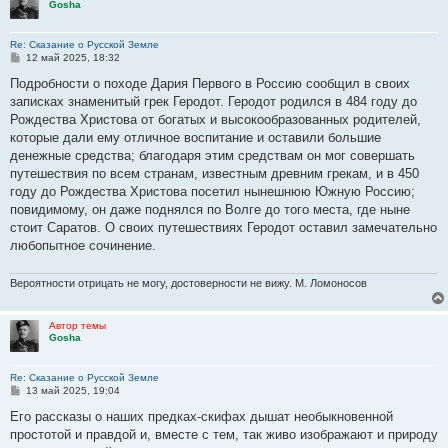
Gosha
Re: Сказание о Русской Земле
С
12 май 2025, 18:32
о
о
Подробности о походе Дария Первого в Россию сообщил в своих
б
записках знаменитый грек Геродот. Геродот родился в 484 году до
щ
е
Рождества Христова от богатых и высокообразованных родителей,
н
которые дали ему отличное воспитание и оставили большие
и
е
денежные средства; благодаря этим средствам он мог совершать
путешествия по всем странам, известным древним грекам, и в 450
году до Рождества Христова посетил нынешнюю Южную Россию;
повидимому, он даже поднялся по Волге до того места, где ныне
стоит Саратов. О своих путешествиях Геродот оставил замечательно
любопытное сочинение.
Вероятности отрицать не могу, достоверности не вижу. М. Ломоносов
Автор темы
Gosha
Re: Сказание о Русской Земле
С
13 май 2025, 19:04
о
о
Его рассказы о наших предках-скифах дышат необыкновенной
б
простотой и правдой и, вместе с тем, так живо изображают и природу
щ