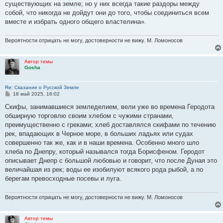
существующих на земле; но у них всегда такие раздоры между
собой, что никогда не дойдут они до того, чтобы соединиться всем
вместе и избрать одного общего властелина».
Вероятности отрицать не могу, достоверности не вижу. М. Ломоносов
Автор темы
Gosha
Re: Сказание о Русской Земле
С
18 май 2025, 16:02
о
о
Скифы, занимавшиеся земледелием, вели уже во времена Геродота
б
обширную торговлю своим хлебом с чужими странами,
щ
е
преимущественно с греками; хлеб доставлялся скифами по течению
н
рек, впадающих в Черное море, в больших ладьях или судах
и
е
совершенно так же, как и в наши времена. Особенно много шло
хлеба по Днепру, который назывался тогда Борисфеном. Геродот
описывает Днепр с большой любовью и говорит, что после Дуная это
величайшая из рек; воды ее изобилуют всякого рода рыбой, а по
берегам превосходные посевы и луга.
Вероятности отрицать не могу, достоверности не вижу. М. Ломоносов
Автор темы