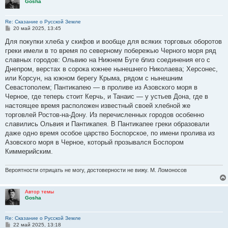
Gosha
Re: Сказание о Русской Земле
С
20 май 2025, 13:45
о
о
Для покупки хлеба у скифов и вообще для всяких торговых оборотов
б
греки имели в то время по северному побережью Черного моря ряд
щ
е
славных городов: Ольвию на Нижнем Буге близ соединения его с
н
Днепром, верстах в сорока южнее нынешнего Николаева; Херсонес,
и
е
или Корсун, на южном берегу Крыма, рядом с нынешним
Севастополем; Пантикапею — в проливе из Азовского моря в
Черное, где теперь стоит Керчь, и Танаис — у устьев Дона, где в
настоящее время расположен известный своей хлебной же
торговлей Ростов-на-Дону. Из перечисленных городов особенно
славились Ольвия и Пантикапея. В Пантикапее греки образовали
даже одно время особое царство Боспорское, по имени пролива из
Азовского моря в Черное, который прозывался Боспором
Киммерийским.
Вероятности отрицать не могу, достоверности не вижу. М. Ломоносов
Автор темы
Gosha
Re: Сказание о Русской Земле
С
22 май 2025, 13:18