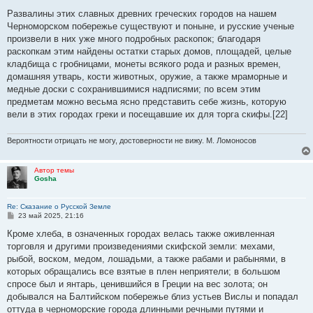
о
о
Развалины этих славных древних греческих городов на нашем
б
Черноморском побережье существуют и поныне, и русские ученые
щ
е
произвели в них уже много подробных раскопок; благодаря
н
раскопкам этим найдены остатки старых домов, площадей, целые
и
е
кладбища с гробницами, монеты всякого рода и разных времен,
домашняя утварь, кости животных, оружие, а также мраморные и
медные доски с сохранившимися надписями; по всем этим
предметам можно весьма ясно представить себе жизнь, которую
вели в этих городах греки и посещавшие их для торга скифы.[22]
Вероятности отрицать не могу, достоверности не вижу. М. Ломоносов
Автор темы
Gosha
Re: Сказание о Русской Земле
С
23 май 2025, 21:16
о
о
Кроме хлеба, в означенных городах велась также оживленная
б
торговля и другими произведениями скифской земли: мехами,
щ
е
рыбой, воском, медом, лошадьми, а также рабами и рабынями, в
н
которых обращались все взятые в плен неприятели; в большом
и
е
спросе был и янтарь, ценившийся в Греции на вес золота; он
добывался на Балтийском побережье близ устьев Вислы и попадал
оттуда в черноморские города длинными речными путями и